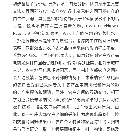
初步验证了假说1。另外，基于前述分析，研究采用工具变
量法处理同群效应与农户农产品电商采纳之间可能存在的
内生性。弱工具变量检验所得F值大于10%偏误水平下的临
界值，说明不存在弱工具变量问题，DWH（Durbin-Wu-
Hausman）检验结果表明，Wald卡方值在1%的显著性水平
上拒绝同群效应是外生的原假设。考虑内生性的回归结果
表明，同群效应对农户农产品电商采纳的影响程度不变，
系数为0.360。上述回归结果表明，同群效应对农户农产品
电商采纳具有显著促进作用。假说1得到证实。相对于城市
来说，农村地区信息相对闭塞，同一村庄内部农户之间社
会互动频繁，在信息不对称的情况下，未采纳农产品电商
的农户会受到已采纳者关于农产品电商思想和行为的影
响，产生模仿和跟随，另外，农户之间的互动交流、相互
学习还会使未采纳农户增强农产品电商采纳的了解，习得
操作技能，增强农户内在感知，进而做出采纳行为。由
此，同一村庄内部农户之间的采纳行为表现出趋同性。控
制变量的回归结果中，农户个人特征和家庭特征的回归结
果与已有研究一致，村级层面特征中，村庄物流、网络及