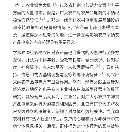
［
4
］
［
5
］
［
6
］
、农业绿色发展
以及农村剩余劳动力安置
等
方面的大量讨论。但是，广大农户对农产品电商的采纳积
［
7
］
极性仍然较低
。那么，缘何在农村电商发展基础设施
和支持政策相对完善的情况下，农产品电商仍未得到普
及，是值得深入思考的问题，进一步探索影响农户采纳农
产品电商的内在机理具有重要意义。
学术界围绕影响农户对农产品电商采纳的因素进行了多方
探讨，并认为个体年龄、受教育程度、健康状况、认知程
［
8
］
度、社会资本、收入水平等个人和家庭特征
，政府扶
［
9
］
持、信息和物流基础设施建设等外部环境特征
对农户
采纳农产品电商具有显著作用。然而，现有文献主要针对
经济发达地区的电子商务专业村农户和新型经营主体展开
研究，其经营产品大多为手工业品，对广大小农户生鲜农
产品电商采纳行为的研究相对匮乏，且已有研究大多将农
户视为独立的决策者，忽视了对群体行为的关注。而我国
农村具有“熟人社会”特征，农户的心理和行为与群体中其
他个体息息相关。通常，群体行为对个体行为的影响被称