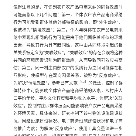
值得注意的是，在识别农户农产品电商采纳的同群效应时
可能面临以下几个问题：第一，个体农户农产品电商采纳
行为可能受到群体其他外部特征的影响，即“外生效应”，
也被称为“情境效应”；第二，个人与群体在农产品电商采
纳中表现出相同的行为可能是由于他们面临着相似的环境
因素，导致其行为具有趋同性，这种由共同环境引起的相
关关系被定义为“关联效应”，“关联效应”的存在会误将这种
共同的环境因素识别为同群效应，从而导致同群效应被高
估；第三，同一村庄内部农户的采纳行为之间可能存在相
互影响，使模型存在双向因果关系，被称为“反身效应”。
［
13
］
为解决“情境效应”，参考已有文献
的做法，控制了群
体特征中可能影响个体农产品电商采纳的因素，即村庄人
口平均年龄、平均文化程度和平均收入水平；为解决“关联
效应”，控制村庄即群体层面可能影响农户农产品电商采纳
的环境因素，具体来说，研究控制了该村物流设施建设状
况、网络设施建设状况、电子商务设施建设状况和电子商
务推广力度；为解决“反身效应”，使用工具变量法进一步