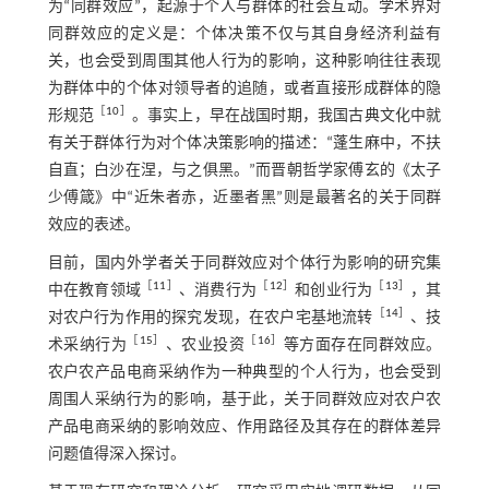
为“同群效应”，起源于个人与群体的社会互动。学术界对
同群效应的定义是：个体决策不仅与其自身经济利益有
关，也会受到周围其他人行为的影响，这种影响往往表现
为群体中的个体对领导者的追随，或者直接形成群体的隐
［
10
］
形规范
。事实上，早在战国时期，我国古典文化中就
有关于群体行为对个体决策影响的描述：“蓬生麻中，不扶
自直；白沙在涅，与之俱黑。”而晋朝哲学家傅玄的《太子
少傅箴》中“近朱者赤，近墨者黑”则是最著名的关于同群
效应的表述。
目前，国内外学者关于同群效应对个体行为影响的研究集
［
11
］
［
12
］
［
13
］
中在教育领域
、消费行为
和创业行为
，其
［
14
］
对农户行为作用的探究发现，在农户宅基地流转
、技
［
15
］
［
16
］
术采纳行为
、农业投资
等方面存在同群效应。
农户农产品电商采纳作为一种典型的个人行为，也会受到
周围人采纳行为的影响，基于此，关于同群效应对农户农
产品电商采纳的影响效应、作用路径及其存在的群体差异
问题值得深入探讨。