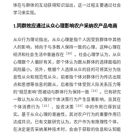
体在与群体的互动获得知识溢出，这一过程主要通过社会
学习来实现。
1.同群效应通过从众心理影响农户采纳农产品电商
从众行为理论指出，从众心理是指个人因受到群体中其他
人的影响，倾向于与多数人保持一致的心理，这种心理在
［
20
］
经济和社会生活中普遍存在
。社会心理学认为，从众
心理跟个人偏好有关，即个体认为跟从群体的选择面临的
风险最小。另外，根据个人选择从众的目的可将其分为信
息性从众和规范性从众，前者指个体对群体行为传达出观
点和思想等信息的跟从，后者指个体受到人际关系压力等
［
21
］
的“规范影响”而被动与群体行为保持一致
。已有研究
一致认为从众心理对个体决策行为产生显著影响，且其在
［
22
］
［
23
］
个体消费行为
、投资决策
中的作用已得到证
实。基于从众心理的普遍性，其对农户行为的重要作用已
达成共识。已有文献研究认为，农户作为有限理性个体，
在决定是否采纳某种技术时，会由于获取的信息和认知能