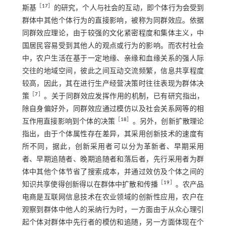
［
17
］
斯基
的研究，个人与社会的互动，即个体行为会受到
群体中其他个体行为的直接影响，被称为同群效应。依据
同群效应理论，由于较强的文化紧密程度和集体主义，中
国居民容易受到其他人的观点或行为的影响。而农村社会
中，农户生活在基于一定地缘、亲缘和血缘关系的强人际
交往的地域空间，彼此之间互动交流频繁，信息共享程度
较高，因此，其在进行生产经营决策时往往表现为群体决
［
7
］
策
。关于同群效应发挥作用的机制，已有研究指出，
除自身偏好外，同群效应通过模仿以及社会关系网等的相
［
18
］
互作用直接影响到个体的决策
。另外，创新扩散理论
指出，由于个体属性存在差异，其采用创新技术的速度有
所不同，据此，创新采用者可以分为革新者、早期采用
者、早期追随者、晚期追随者和落后者，先行采用者为群
体中其他个体节省了搜索成本，并通过效仿及个体之间的
［
19
］
知识共享使得创新得以在群体中扩散和传播
。农产品
电商是互联网信息技术在农业领域的创新性应用，农户在
观察到群体中他人的采纳行为时，一方面由于从众心理引
起个体对群体中先行者的模仿和追随，另一方面体现在个