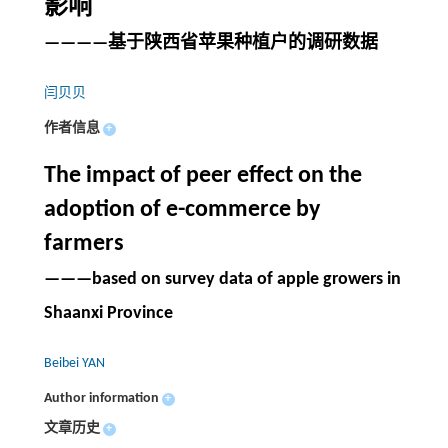
影响
————基于陕西省苹果种植户的调研数据
闫贝贝
作者信息
+
The impact of peer effect on the
adoption of e-commerce by
farmers
———based on survey data of apple growers in
Shaanxi Province
Beibei YAN
Author information
+
文章历史
+