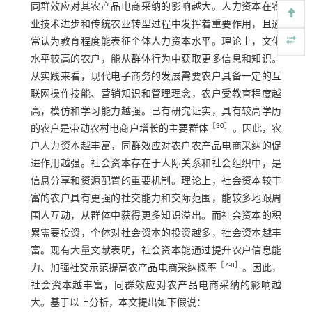
同群效应对其农产品电商采纳的影响越大。人力资本在农
业技术进步和传统农业转型过程中发挥着重要作用，且通
常认为教育程度能表征个体人力资本水平。理论上，文化
水平较高的农户，能从群体行为中获取更多信息和知识。
从实践来看，现代电子商务的发展需要农户具备一定的互
联网操作技能、营销知识和管理理念，农户受教育程度越
高，模仿和学习能力越强。已有研究证实，具有较高学历
［
30
］
的农户是带动农村电商户增长的主要群体
。因此，农
户人力资本越丰富，同群效应对农户农产品电商采纳的促
进作用越强。社会资本存在于人际关系和社会组织中，是
信息分享和资源配置的重要机制。理论上，社会资本较丰
富的农户具有更强的社交能力和交际范围，能较多地跟周
围人互动，从群体中获得更多知识溢出。而社会资本的积
累需要投资，个体对社会资本的投资越多，社会资本越丰
富。现有大量文献表明，社会资本能通过提升农户信息能
［
7
⁃
8
］
力、加强社交示范提高农产品电商采纳概率
。因此，
社会资本越丰富，同群效应对农产品电商采纳的影响越
大。基于以上分析，本文提出如下假说：