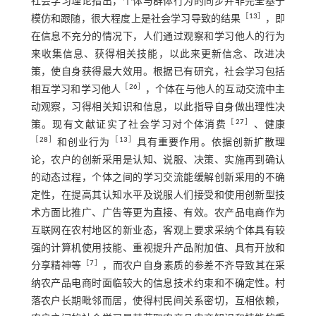
社会学习理论指出，个体与群体行为的同步并非完全基于
［
13
］
模仿和跟随，很大程度上是社会学习导致的结果
，即
在信息不充分的情况下，人们通过观察和学习他人的行为
来收集信息、获得相关技能，以此来更新信念、改进决
策，使自身获得最大效用。根据已有研究，社会学习包括
［
26
］
相互学习和学习他人
，个体在与他人的互动交流中主
动观察，习得相关知识和信息，以此指导自身做出理性决
［
27
］
策。现有文献证实了社会学习对个体消费
、健康
［
28
］
［
13
］
和创业行为
具有重要作用。依据创新扩散理
论，农户的创新采用是认知、说服、决策、实施再到确认
的动态过程，个体之间的学习交流能缓解创新采用的不确
定性，在提高其认知水平及说服人们接受和使用创新型技
术方面比推广、广告等更为直接、有效。农产品电商作为
互联网在农村地区的新业态，客观上要求采纳个体具有较
强的计算机使用技能、重视提升产品附加值、具有开放和
［
7
］
分享精神等
，而农户自身素质的参差不齐导致其在采
纳农产品电商时面临较大的信息技术约束和不确定性。村
落农户长期毗邻而居，使得村民间关系密切，互相依赖，