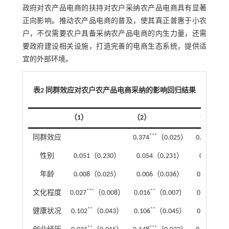
政府对农产品电商的扶持对农户采纳农产品电商具有显著
正向影响。推动农产品电商的普及，使其真正普惠于小农
户，不仅需要农户具备采纳农产品电商的内生力量，还需
要政府建设相关设施，打造完善的电商生态系统，提供适
宜的外部环境。
表2 同群效应对农户农产品电商采纳的影响回归结果
（1）
（2）
（3）
***
***
同群效应
0.374
（0.025）
0.360
（0
性别
0.051（0.230）
0.054（0.231）
0.056（0
**
年龄
0.008（0.025）
0.006（0.036）
0.081
（0
***
**
**
文化程度
0.027
（0.008）
0.016
（0.007）
0.018
（0
**
**
**
健康状况
0.102
（0.043）
0.106
（0.045）
0.104
（0
**
***
***