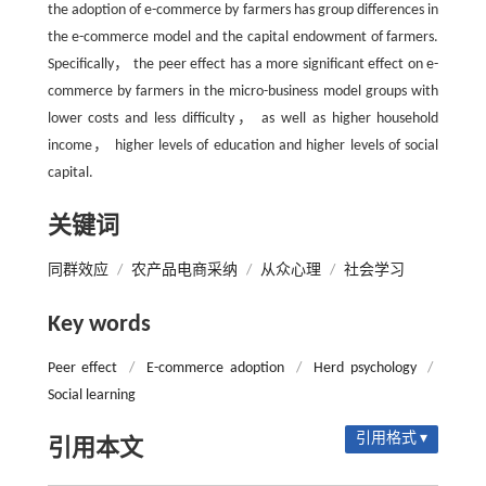
the adoption of e-commerce by farmers has group differences in
the e-commerce model and the capital endowment of farmers.
Specifically， the peer effect has a more significant effect on e-
commerce by farmers in the micro-business model groups with
lower costs and less difficulty， as well as higher household
income， higher levels of education and higher levels of social
capital.
关键词
同群效应
/
农产品电商采纳
/
从众心理
/
社会学习
Key words
Peer effect
/
E-commerce adoption
/
Herd psychology
/
Social learning
引用格式 ▾
引用本文