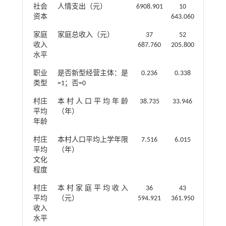
社会
人情支出（元）
6908.901
10
资本
643.060
家庭
家庭总收入（元）
37
52
收入
687.760
205.800
水平
职业
是否新型经营主体：是
0.236
0.338
类型
=1；否=0
村庄
本村人口平均年龄
38.735
33.946
平均
（年）
年龄
村庄
本村人口平均上学年限
7.516
6.015
平均
（年）
文化
程度
村庄
本村家庭平均收入
36
43
平均
（元）
594.921
361.950
收入
水平