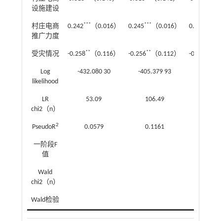
设施建设
***
***
***
村庄电商
0.242
（0.016）
0.245
（0.016）
0.143
（0
推广力度
**
**
**
受灾情况
-0.258
（0.116）
-0.256
（0.112）
-0.253
（0
Log
-432.080 30
-405.379 93
likelihood
LR
53.09
106.49
chi2（n）
2
PseudoR
0.0579
0.1161
一阶段F
13.80
值
Wald
25.57
chi2（n）
*
Wald检验
9.68