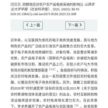
闫贝贝. 同群效应对农户农产品电商采纳的影响[J].
山西农
业大学学报（社会科学版）
, 2025, 24(01): 86-95
DOI:10.13842/j.cnki.issn1671-816X.2025.01.008
上一篇
下一篇
近年来，以互联网为依托的电子商务快速发展，其与地方
特色农产品的广泛结合引发农产品销售方式的巨大变革。
鉴于电子商务具有跨越时空、对象均等、信息整合等诸多
优势，农产品电子商务（简称农产品电商）亦被视为能突
破原有市场分割、推动农产品上行、实现小农户与大市场
［
1
⁃
2
］
有效对接的新型理想渠道
。各级政府与时俱进，积极
关注农村电商发展，出台一系列政策文件规划农村电商发
展，以推动农村电子商务的普及。另外，随着工信部提出
的2020年“村村通宽带”目标的实现以及2021年《关于加快
农村寄递物流体系建设的意见》的出台，农村互联网和物
流设施将逐步完善，农村电商增长潜力巨大。在此背景
［
3
］
下，学术界展开了农产品电商与农民增收
、扶贫效率