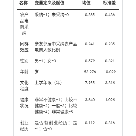
名称
变量定义及赋值
均值
标准差
农产
采纳=1；未采纳=0
0.365
0.436
品电
商采
纳
同群
亲友邻居中采纳农产品
0.241
0.235
效应
电商人数比例
性别
男=1；女=0
0.679
0.321
年龄
岁
53.276
10.029
文化
上学年限（年）
7.955
3.318
程度
健康
非常不健康=1；比较不
3.640
1.028
状况
健康=2；一般=3；比较
健康=4；非常健康=5
创业
是否有创业经历：是
0.112
0.316
经历
=1；否=0