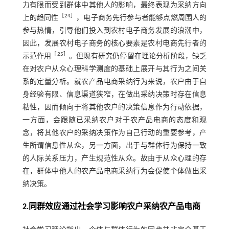
力有限而受到群体中其他人的影响，最终表现为采纳方向
［
24
］
上的趋同性
，电子商务先行参与者能够点燃周围人的
参与热情，引导他们投入到农村电子商务发展的浪潮中，
因此，发展农村电子商务的核心要素是农村电商先行者的
［
25
］
示范作用
。但现有研究仍停留在理论分析阶段，缺乏
在对农户从众心理科学测度的基础上展开与其行为之间关
系的定量分析。就农产品电商采纳行为来说，农户由于自
身经验有限、信息渠道狭窄，在做出采纳决策时存在信息
粘性，因而倾向于将其他农户的决策信息作为行动依据，
一方面，会跟随已采纳农户对于农产品电商的态度和观
念，将其他农户的采纳决策作为自己行动的重要参考，产
生所谓信息性从众，另一方面，出于与群体行为保持一致
的人际关系压力，产生规范性从众。故由于从众心理的存
在，群体中他人的农产品电商采纳行为会促使个体做出采
纳决策。
2.同群效应通过社会学习影响农户采纳农产品电商