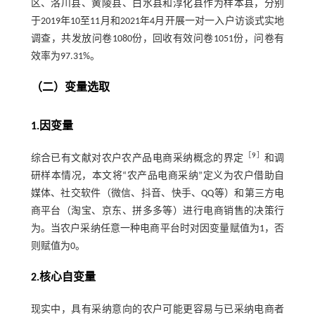
区、洛川县、黄陵县、白水县和淳化县作为样本县，分别
于2019年10至11月和2021年4月开展一对一入户访谈式实地
调查，共发放问卷1080份，回收有效问卷1051份，问卷有
效率为97.31%。
（二）变量选取
1.因变量
［
9
］
综合已有文献对农户农产品电商采纳概念的界定
和调
研样本情况，本文将“农产品电商采纳”定义为农户借助自
媒体、社交软件（微信、抖音、快手、QQ等）和第三方电
商平台（淘宝、京东、拼多多等）进行电商销售的决策行
为。当农户采纳任意一种电商平台时对因变量赋值为1，否
则赋值为0。
2.核心自变量
现实中，具有采纳意向的农户可能更容易与已采纳电商者