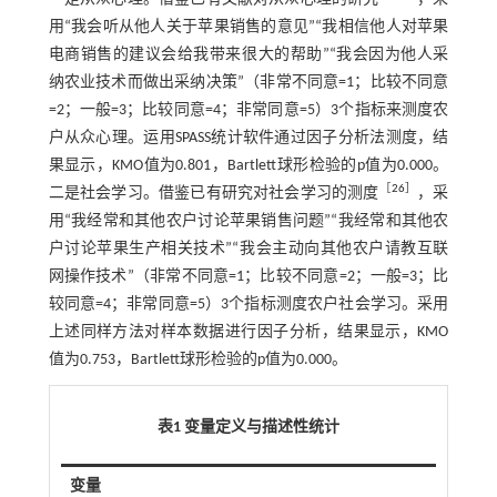
用“我会听从他人关于苹果销售的意见”“我相信他人对苹果
电商销售的建议会给我带来很大的帮助”“我会因为他人采
纳农业技术而做出采纳决策”（非常不同意=1；比较不同意
=2；一般=3；比较同意=4；非常同意=5）3个指标来测度农
户从众心理。运用SPASS统计软件通过因子分析法测度，结
果显示，KMO值为0.801，Bartlett球形检验的p值为0.000。
［
26
］
二是社会学习。借鉴已有研究对社会学习的测度
，采
用“我经常和其他农户讨论苹果销售问题”“我经常和其他农
户讨论苹果生产相关技术”“我会主动向其他农户请教互联
网操作技术”（非常不同意=1；比较不同意=2；一般=3；比
较同意=4；非常同意=5）3个指标测度农户社会学习。采用
上述同样方法对样本数据进行因子分析，结果显示，KMO
值为0.753，Bartlett球形检验的p值为0.000。
表1 变量定义与描述性统计
变量