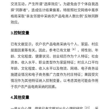
交流互动，产生所谓“选择效应”。为避免由于个体自我选
择“同群者”，造成估计结果偏差，特按照社交网络中差序
格局采取“亲友邻居中采纳农产品电商人数比例”反映同群
效应。
3.控制变量
已有文献显示，农户农产品电商采纳与个人、家庭、村庄
［
8
］
层面因素等有关。因此，参考已有文献
，将性别、年
龄、文化程度、健康状况、创业经历作为个人特征；社会
资本、收入水平、职业类型作为家庭特征；村庄人口平均
年龄、文化程度、收入水平以及物流、网络、电子商务设
施建设情况和电子商务推广力度作为村庄特征；果园受灾
情况作为其他特征纳入控制变量，以考虑其他可能会作用
于农户农产品电商采纳的因素。
4.其他变量
［
21
］
一是从众心理。借鉴已有文献对从众心理的研究
，采