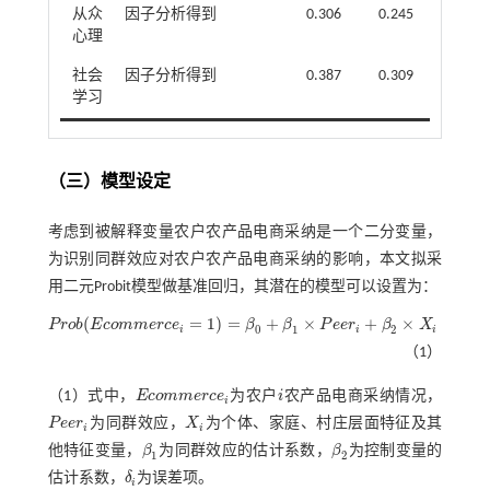
从众
因子分析得到
0.306
0.245
心理
社会
因子分析得到
0.387
0.309
学习
（三）模型设定
考虑到被解释变量农户农产品电商采纳是一个二分变量，
为识别同群效应对农户农产品电商采纳的影响，本文拟采
用二元Probit模型做基准回归，其潜在的模型可以设置为：
(
=
1
)
=
+
×
+
×
+
P
r
o
b
E
c
o
m
m
e
r
c
e
β
β
P
e
e
r
β
X
δ
P
r
o
b
(
E
c
o
m
m
e
r
c
e
i
=
1
)
=
β
0
+
β
1
×
P
e
e
r
i
+
β
2
×
X
i
+
δ
i
0
1
2
i
i
i
i
（1）
（1）式中，
E
c
o
m
m
e
r
c
e
为农户
i
农产品电商采纳情况，
E
c
o
m
m
e
r
c
e
i
i
i
P
e
e
r
为同群效应，
X
为个体、家庭、村庄层面特征及其
P
e
e
r
i
X
i
i
i
他特征变量，
β
为同群效应的估计系数，
β
为控制变量的
β
1
β
2
1
2
估计系数，
δ
为误差项。
δ
i
i