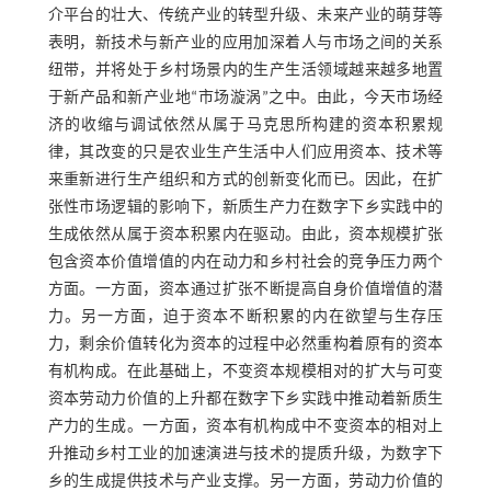
介平台的壮大、传统产业的转型升级、未来产业的萌芽等
表明，新技术与新产业的应用加深着人与市场之间的关系
纽带，并将处于乡村场景内的生产生活领域越来越多地置
于新产品和新产业地“市场漩涡”之中。由此，今天市场经
济的收缩与调试依然从属于马克思所构建的资本积累规
律，其改变的只是农业生产生活中人们应用资本、技术等
来重新进行生产组织和方式的创新变化而已。因此，在扩
张性市场逻辑的影响下，新质生产力在数字下乡实践中的
生成依然从属于资本积累内在驱动。由此，资本规模扩张
包含资本价值增值的内在动力和乡村社会的竞争压力两个
方面。一方面，资本通过扩张不断提高自身价值增值的潜
力。另一方面，迫于资本不断积累的内在欲望与生存压
力，剩余价值转化为资本的过程中必然重构着原有的资本
有机构成。在此基础上，不变资本规模相对的扩大与可变
资本劳动力价值的上升都在数字下乡实践中推动着新质生
产力的生成。一方面，资本有机构成中不变资本的相对上
升推动乡村工业的加速演进与技术的提质升级，为数字下
乡的生成提供技术与产业支撑。另一方面，劳动力价值的