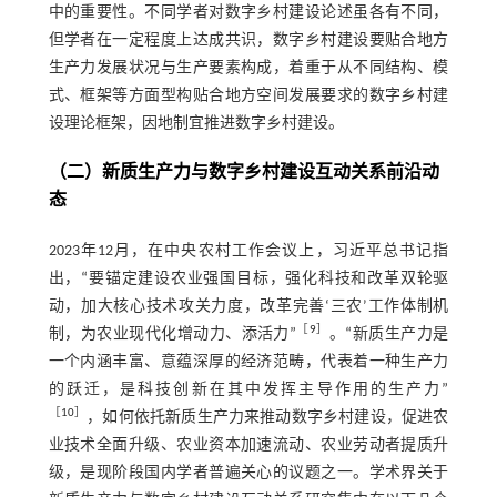
中的重要性。不同学者对数字乡村建设论述虽各有不同，
但学者在一定程度上达成共识，数字乡村建设要贴合地方
生产力发展状况与生产要素构成，着重于从不同结构、模
式、框架等方面型构贴合地方空间发展要求的数字乡村建
设理论框架，因地制宜推进数字乡村建设。
（二）新质生产力与数字乡村建设互动关系前沿动
态
2023年12月，在中央农村工作会议上，习近平总书记指
出，“要锚定建设农业强国目标，强化科技和改革双轮驱
动，加大核心技术攻关力度，改革完善‘三农’工作体制机
［
9
］
制，为农业现代化增动力、添活力”
。“新质生产力是
一个内涵丰富、意蕴深厚的经济范畴，代表着一种生产力
的跃迁，是科技创新在其中发挥主导作用的生产力”
［
10
］
，如何依托新质生产力来推动数字乡村建设，促进农
业技术全面升级、农业资本加速流动、农业劳动者提质升
级，是现阶段国内学者普遍关心的议题之一。学术界关于