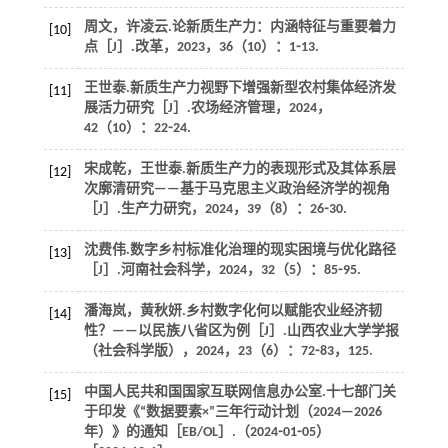
周文，许凌云.论新质生产力：内涵特征与重要着力
[10]
点［J］.
改革
，
2023
，
36
（10）：1⁃13.
王世泰.新质生产力视野下增强新型农村集体经济发
[11]
展活力研究［J］.
农场经济管理
，
2024
，
42
（10）：22⁃24.
宋成乾，王世泰.新质生产力的表现形式及其体系层
[12]
次廓清研究——基于马克思主义政治经济学的视角
［J］.
生产力研究
，
2024
，
39
（8）：26⁃30.
沈费伟.数字乡村标准化治理的现实困境与优化路径
[13]
［J］.
河南社会科学
，
2024
，
32
（5）：85⁃95.
潘海岚，黄秋妍.乡村数字化何以赋能农业经济韧
[14]
性？——以民族八省区为例［J］.
山西农业大学学报
（社会科学版）
，
2024
，
23
（6）：72⁃83，125.
中国人民共和国国家互联网信息办公室.十七部门关
[15]
于印发《“数据要素×”三年行动计划（2024—2026
年）》的通知［EB/OL］.（2024⁃01⁃05）