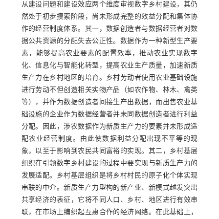
从建设问题和建设效应两个维度审视数字乡村建设，其仍
然处于初步摸索阶段，尚未形成完整的效益分配和集体协
作的经营制度体系。其一，数据创造者与数据经营者对数
据公共资源的分配失去公正性。数据作为一种新型生产要
素，能够提高农业要素的配置效率，推动农业实现数字
化、信息化与智能化转型，提高农业生产质量，加速新质
生产力在乡村地区的培育。乡村劳动者使用农业基础设施
进行劳动不但创造相关实物产品（如农作物、林木、禽类
等），并作为数据创造者间接生产出数据，而出售农业基
础设施的企业作为数据经营者并未同数据创造者进行利益
分配。因此，涉农数据作为新质生产力的要素并未形成适
配农业经营制度。由此使数据利益分配出现不平等的现
象，以至于影响到农民共同富裕的实现。其二，乡村基层
组织在引领数字乡村建设的过程中要实现与新质生产力的
发展适配。乡村基层组织是将乡村村民的原子化个体实现
串联的中介。新质生产力型构的新产业、新模式越发突出
共享经济的表征，它将不同人口、乡村、地区进行有效串
联，在市场上编织起互惠合作的经济网络。在此基础上，