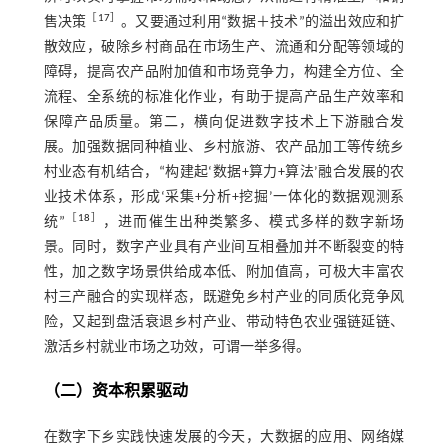
［
17
］
售决策
。又要通过利用“数据＋技术”的溢出效应和扩
散效应，破除乡村商品在市场生产、流通和分配等领域的
障碍，提高农产品附加值和市场竞争力，构建全方位、全
流程、全系统的标准化作业，有助于提高产品生产效率和
保障产品质量。第二，横向促进数字技术上下游融合发
展。加强数据同种植业、乡村旅游、农产品加工等传统乡
村业态有机结合，“构建起‘数据+算力+算法’融合发展的农
业技术体系，形成‘采集+分析+挖掘’一体化的数据观测系
［
18
］
统”
，进而催生出种类繁多、模式多样的数字新场
景。同时，数字产业具有产业间互相叠加并不断裂变的特
性，加之数字场景供给成本低、附加值高，可极大丰富农
村三产融合的实现样态，既避免乡村产业的同质化竞争风
险，又起到盘活衰退乡村产业、带动特色农业强链延链、
激活乡村就业市场之功效，可谓一举多得。
（二）资本积累驱动
在数字下乡实践快速发展的今天，大数据的应用、网络媒