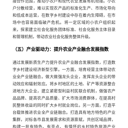
接合作范围，推动小农户和现代农业发展有机衔接。小农
户分散经营，难以实现农产品的标准化生产、市场化导向
和低成本运营，在数字乡村建设中存在着内生障碍，在市
场中也容易面临破产危机。将一定区域的小农户组织起
来，探索建立社会化服务团体标准、社会化服务主体目录
和管理机制，带动农业社会化服务整体升级。
（五）产业驱动力：提升农业产业融合发展指数
通过发展新质生产力提升农业产业融合发展指数，打造数
字乡村建设经济新型引擎。一方面，培育经营主体带动农
业全产业链融合。做大做强龙头企业，发挥龙头企业的带
动效应和辐射效应。将乡村地区的土地、矿产等资源整合
进地方大企业，建立紧密型利益村民联合机制，做强农产
品品牌、提高农产品质量、扩大市场消费群体，在提高村
民整体收益的同时扩大乡村就业岗位。另一方面，打造平
台载体推进农业全产业链融合。打造具有地方特色的产业
集群，对标各市县发展需求和资源禀赋，共创区域品牌，
构建一批有特色、有亮点、有情怀的乡村特色旅游产业