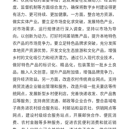
荣、农民增收的重要举措，这就需要在发展动力、经营制
度、监督机制等方面综合发力，确保将数字乡村建设得更
有活力、更可持续、更加健康。一方面，整合地方资源，
做实实体产业。要立足市场变化求突破，发展特色产业，
对市场需求、运行规律进行深入调查，坚持以市场为导
向，以创新为动力，打好时间差销售产品，提升本地特色
农产品的市场竞争力。要立足特色品牌求突破，充分发挥
本地资产资源优势，开发文化生态旅游和文化产品，增强
乡村的文化吸引力和经济潜力。通过引入现代农业技术，
做好特色产品的标识化、精品化，包装策划一批乡土良
品，融入人文创意，提升产品附加值，增强品牌竞争力，
提升经济效益。另一方面，改造农村传统商业网点。支持
商贸流通企业输出管理和服务，改造升级一批夫妻店等传
统网点，发展新型乡村便利店，完善快递收发、农产品售
后等服务；支持商贸流通、邮政等企业合作，整合县域电
子商务进农村综合服务站、村邮站和益农社、供销网点等
网点，建设村级综合服务站点，开展邮快合作、便民消
费、农村金融等多种服务，促进农民便利消费和就近销