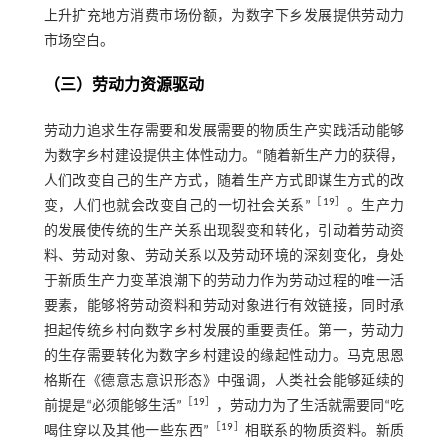
上升扩充地方消费市场份额，为数字下乡发展提供劳动力
市场空白。
（三）劳动力资源驱动
劳动力追求生存需要和发展需要的物质生产实践活动能够
为数字乡村建设提供主体性动力。“随着新生产力的获得，
人们改变自己的生产方式，随着生产方式即谋生方式的改
［
19
］
变，人们也就会改变自己的一切社会关系”
。生产力
的发展使传统的生产关系出现裂变和转化，引动着劳动资
料、劳动对象、劳动关系以及劳动环境的深刻变化，身处
于新质生产力变革浪潮下的劳动力作为劳动过程的唯一活
要素，能够将劳动资料和劳动对象进行有效链接，同时承
担起传统乡村向数字乡村发展的重要责任。第一，劳动力
的生存需要转化为数字乡村建设的缘起性动力。马克思恩
格斯在《德意志意识形态》中强调，人类社会能够延续的
［
19
］
前提是“必须能够生活”
，劳动力为了生活就需要同“吃
［
19
］
喝住穿以及其他一些东西”
相联系的物质资料。新质