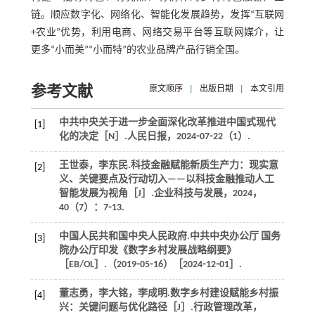
链。顺应数字化、网络化、智能化发展趋势，发挥“互联网
+农业”优势，利用电商、网络交易平台等互联网媒介，让
更多“小而美”“小而特”的农业品牌产品行销全国。
参考文献
原文顺序
|
出版日期
|
本文引用
中共中央关于进一步全面深化改革推进中国式现代
[1]
化的决定［N］.
人民日报
，2024⁃07⁃22（1）.
王世泰，李东民.科技金融赋能新质生产力：现实意
[2]
义、关键要点及行动切入——以科技金融推动人工
智能发展为视角［J］.
企业科技与发展
，
2024
，
40
（7）：7⁃13.
中国人民共和国中央人民政府.中共中央办公厅 国务
[3]
院办公厅印发《数字乡村发展战略纲要》
［EB/OL］.（2019⁃05⁃16）［2024⁃12⁃01］.
董志勇，李大铭，李成明.数字乡村建设赋能乡村振
[4]
兴：关键问题与优化路径［J］.
行政管理改革
，