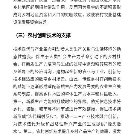
筹集到资金。从这一点看来，市场经济的溢出效应并未对
乡村地区起到辐射带动作用，反而因为资金的不断积累形
成对乡村地区资金和人口的虹吸效应，致使农村农业基础
设施发展资金缺乏。
（三）农村创新技术的支撑
技术迭代与产业革命引动着人类生产关系与生活环境的动
态性嬗变。伴生于人类社会生产力革命引动下的乡村社
会，在新质生产力培育与生成的过程中逐渐粉碎原有的城
乡差异下的经济鸿沟，建构起全新的农业与工业、创新与
技术相适应的数字乡村场景。由此，传统乡村在创新技术
的赋能下逐渐形成适配新质生产力发展需要的农业生产关
系与制度，提高乡村地区的整体生产力水平和村民收入。
第一，新质生产力能够打破时空的界限。依托信息技术将
乡村、城镇、城市等不同节点进行有效链接，促进技术创
新形成“迭代辐射反应”，推动一二三产业技术融合创新，
为技术迭代升级和战略性新兴产业的生成提供“源头活
水”。第二，农村创新技术提升乡村产品生产的效率，激发