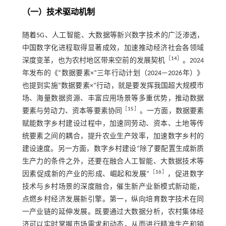
（一）技术驱动机制
随着5G、人工智能、大数据等新兴数字技术的广泛渗透，
中国数字化进程取得显著成效，加速推动经济社会各领域
［
14
］
深度变革，也为农村地区带来空前的发展契机
。2024
年发布的《“数据要素×”三年行动计划（2024—2026年）》
也提到实施“数据要素×”行动，就是要发挥我国超大规模市
场、海量数据资源、丰富应用场景等多重优势，推动数据
［
15
］
要素与劳动力、资本等要素协同
。一方面，数据要素
赋能数字乡村建设过程中，加速同劳动、资本、土地等传
统要素之间的耦合，提升农业生产效率，加速数字乡村的
建设速度。另一方面，数字乡村建设“除了要配置生成新质
生产力的条件之外，还要在融合人工智能、大数据技术等
［
16
］
因素促成新的产业的形成、崛起和发展”
，促进数字
技术与乡村场景的深度融合，催生新产业新模式新动能，
点燃乡村经济发展新引擎。第一，纵向培育数字技术在同
一产业链的延伸发展。既要通过大数据分析，农村集体经
济可以实时掌握市场需求和动态，从而进行精准生产和销