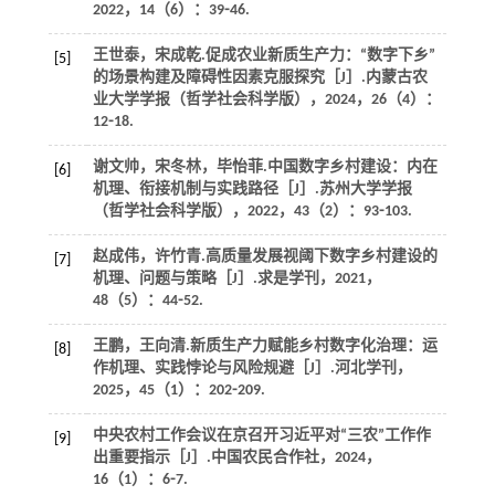
2022
，
14
（6）：39⁃46.
王世泰，宋成乾.促成农业新质生产力：“数字下乡”
[5]
的场景构建及障碍性因素克服探究［J］.
内蒙古农
业大学学报（哲学社会科学版）
，
2024
，
26
（4）：
12⁃18.
谢文帅，宋冬林，毕怡菲.中国数字乡村建设：内在
[6]
机理、衔接机制与实践路径［J］.
苏州大学学报
（哲学社会科学版）
，
2022
，
43
（2）：93⁃103.
赵成伟，许竹青.高质量发展视阈下数字乡村建设的
[7]
机理、问题与策略［J］.
求是学刊
，
2021
，
48
（5）：44⁃52.
王鹏，王向清.新质生产力赋能乡村数字化治理：运
[8]
作机理、实践悖论与风险规避［J］.
河北学刊
，
2025
，
45
（1）：202⁃209.
中央农村工作会议在京召开习近平对“三农”工作作
[9]
出重要指示［J］.
中国农民合作社
，
2024
，
16
（1）：6⁃7.