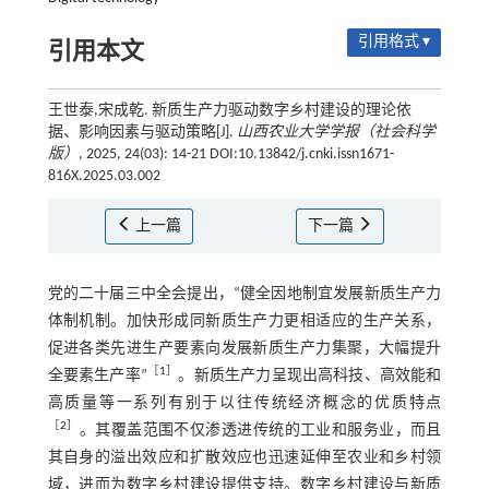
引用格式 ▾
引用本文
王世泰,宋成乾. 新质生产力驱动数字乡村建设的理论依
据、影响因素与驱动策略[J].
山西农业大学学报（社会科学
版）
, 2025, 24(03): 14-21 DOI:10.13842/j.cnki.issn1671-
816X.2025.03.002
上一篇
下一篇
党的二十届三中全会提出，“健全因地制宜发展新质生产力
体制机制。加快形成同新质生产力更相适应的生产关系，
促进各类先进生产要素向发展新质生产力集聚，大幅提升
［
1
］
全要素生产率”
。新质生产力呈现出高科技、高效能和
高质量等一系列有别于以往传统经济概念的优质特点
［
2
］
。其覆盖范围不仅渗透进传统的工业和服务业，而且
其自身的溢出效应和扩散效应也迅速延伸至农业和乡村领
域，进而为数字乡村建设提供支持。数字乡村建设与新质