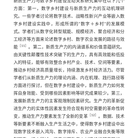
新质生产力与数字乡村建设互动关系研究集中在以下几个
方面：第一，数字乡村建设与新质生产力的互动机理研
究。一些学者讨论将数字技术、战略性新兴产业等嵌入数
字乡村建设实践中，形成所谓的“数字＋乡村”的发展模
式。学者们从数字化转型赋能、规模经济、聚合经济和分
工经济等方面来论述数字乡村、数字农业发展的路径与效
［
11
］
能
。第二，新质生产力的内涵谱系和价值意蕴研究。
由关键性颠覆性技术突破下的生产力，具有高效能和低投
入的特征，能够有效整合乡村产业、技术、空间等要素，
推动乡村经济高质量增长，持续激发乡村经济活力。尽管
学者们从新质生产力的理论内涵、内在机理、践行路径等
方面进行探讨，但在数字乡村建设中，新质生产力如何发
挥自身效能、受到哪些因素影响等研究成果较少。第三，
发展新质生产力的主客观限制因素研究。生产力的革新促
进生产力的实体性因素发生符合现有时空需要的革命性转
［
12
］
变，推动生产力要素发生了全新的变革
。数据、技术
等新要素不断融入生产生活之中，使得数字乡村建设中出
现数字技术嵌入鸿沟、数字排斥、农业产业融合失衡等限