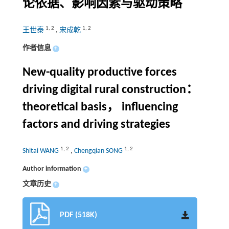
论依据、影响因素与驱动策略
1
,
2
1
,
2
王世泰
,
宋成乾
作者信息
+
New-quality productive forces
driving digital rural construction：
theoretical basis， influencing
factors and driving strategies
1
,
2
1
,
2
Shitai WANG
,
Chengqian SONG
Author information
+
文章历史
+
PDF (518K)