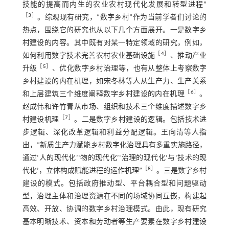
技能的提高而内生的农业农村现代化发展和转型进程”
［
3
］
。综观现有研究，“数字乡村”作为当前学者们讨论的
热点，围绕它的研究也从以下几个方面展开。一是数字乡
村建设的内容。其中既有对某一特定领域的研究，例如，
［
4
］
如何利用数字技术完善农村农业基础设施
、推动产业
［
5
］
升级
、优化数字乡村治理等，也有从整体上考察数字
乡村建设的内在机理，如宋冬林等人从生产力、生产关系
［
6
］
和上层建筑三个维度阐释数字乡村建设的内在机理
。
赵成伟和许竹青从市场、组织和技术三个维度描述数字乡
［
7
］
村建设机理
。二是数字乡村建设的逻辑。包括技术进
步逻辑、深化改革逻辑和利益分配逻辑。王向清等人指
出，“新质生产力赋能乡村数字化治理具有多重实施路径，
通过‘人的现代化’‘物的现代化’‘治理的现代化’与‘技术的现
［
8
］
代化’，立体构成赋能进程的运作机理”
。三是数字乡村
建设的模式。包括政府推动型、平台耦合型和问题驱动
型，治理主体和治理资源在不同的场域协同互嵌，构建起
高效、开放、协调的数字乡村治理模式。由此，现有研究
基本明晰技术、资本和劳动者等生产要素在数字乡村建设