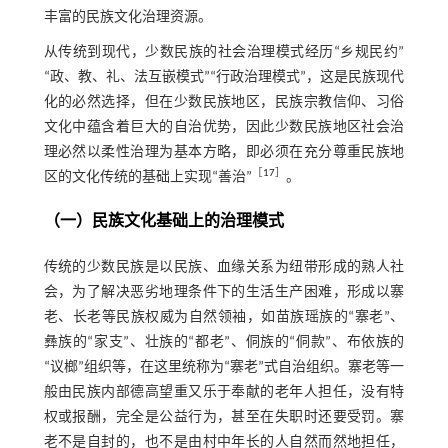
丰富的民族文化治理资源。
从传统到现代，少数民族的社会治理模式经历“乡规民约”
“政、教、礼、法互嵌模式”“行政治理模式”，这是民族现代
化的必然选择，但在少数民族地区，民族宗教信仰、习俗
文化中蕴含着巨大的自治优势，因此少数民族地区社会治
理必然以柔性治理为基本方略，即必须在充分尊重民族地
［
17
］
区的文化传统的基础上实现“善治”
。
（一）民族文化基础上的治理模式
传统的少数民族是以民族、血缘关系为纽带形成的熟人社
会，为了解决恶劣地理条件下的生活生产困难，形成以寨
老、长老等民族权威为自然领袖，如苗族瑶族的“寨老”、
彝族的“家支”、壮族的“都老”、侗族的“侗款”、布依族的
“议榔”组织等，在这里统称为“寨老”式自治组织。寨老等一
般由民族内部德高望重又乐于奉献的老年人担任，没有特
权或报酬，完全是公益行为，甚至在失职时还要受罚。寨
老不是自封的，也不是由村中年长的人自然而然地担任，