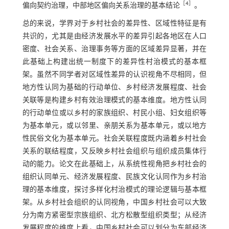
［
4
］
偏向契约治理，中部地区偏向关系治理的基本结论
。
总的来说，学界对于乡村社会的差异性、区域性特征是有
共识的，尤其是由经济发展水平的差异引起各地区在人口
密度、社会关系、治理事务等方面的区域差异显著，并在
此基础上构建出统一制度下的差异性村治模式的基本框
架。虽然不同学者对区域性差异的认识视角不尽相同，但
地方性认同为基础的行动单位、乡村经济发展程度、社会
关联等是构建乡村有效治理模式的基本维度。地方性认同
的行动单位或以乡村的家族组织、村民小组、妇女组织等
为基本单元，或以邻里、亲朋关系为基本单元，或以地方
性民俗文化为基本单元。社会关联程度既内涵着乡村社会
关系的联结程度，又反映乡村社会组织与组织成员集体行
动的能力。论文在此基础上，从系统性视角把乡村社会的
组织认同单元、经济发展程度、民族文化认同作为乡村治
理的基本维度，探讨多样化村治模式的理论逻辑与基本框
架。从乡村社会组织的认同视角，中国乡村社会可以大致
分为南方紧密型宗族组织、北方松散型组织类型；从经济
发展程度的维度上看，中国乡村社会可以划分为东部经济