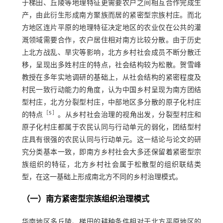
于梯田、丘陵等地理特征更需要农户之间相互合作完成生
产，由此衍生形成南方聚族而居的紧密型宗族村庄。而北
方地区连片平原的地理特征决定地区的农业仅在公共的灌
溉领域需要合作，农户居住相对南方比较分散。由于历史
上北方战乱、旱灾等影响，北方乡村社会成员不断分散迁
移，呈现出多姓村庄的特点，社会结构较为松散。贺雪峰
教授在多年实地调研的基础上，从社会结构的紧密程度及
村民一致行动能力的角度，认为中国乡村呈现为南方团结
型村庄，北方分裂型村庄，中部地区多分散的原子化村庄
［
5
］
的特点
。从乡村社会治理的视角出发，分裂型村庄和
原子化村庄都属于农民认同与行动单元的弱化，团结型村
庄具有很强的农民认同与行动单元。这一结论与论文的研
究分类基本一致，即南方乡村社会大多还保留着紧密型宗
族组织的特征，北方乡村社会属于松散型的组织联结类
型，在这一基础上形成南北方不同的乡村治理模式。
（一）南方紧密型宗族组织治理模式
华南地区多丘陵、梯田的耕种条件相对于北方平原地区的