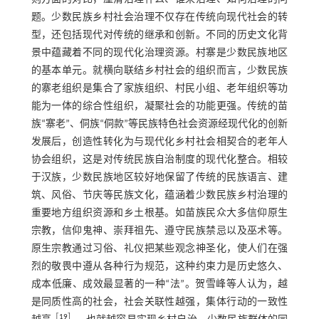
题。少数民族乡村社会治理不仅存在传统向现代社会的转
型，还包括现代对传统的继承和创新。不同的历史文化背
景中蕴藏着不同的现代化治理资源。村寨是少数民族地区
的基本单元。就横向联结乡村社会的组织而言，少数民族
的寨老组织是集合了家族组织、村民小组、老年组织等功
能为一体的综合性组织，凝聚社会的功能更强。传统的苗
族“寨老”、侗族“侗款”等民族特色社会资源经现代化的创新
发展后，创造性转化为与现代化乡村社会相契合的老年人
协会组织，这是对传统民族自治制度的现代化整合。相较
于汉族，少数民族地区较好地保留了传统的民族语言、建
筑、风俗、节庆等民族文化，蕴涵着少数民族乡村治理的
重要地方组织资源和乡土根基。如苗族民众大多信仰原生
宗教，信仰鬼神、崇拜祖先、遵守民族禁忌以及巫术等。
原生宗教通过习俗、礼仪把某些观念神圣化，使人们在强
烈的敬畏中遵从各种行为规范，这种约束力是历史悠久、
成本低廉、成效最显著的一种“法”。贺雪峰等人认为，越
是同质性高的社会，社会关联性越强，集体行动的一致性
［
19
］