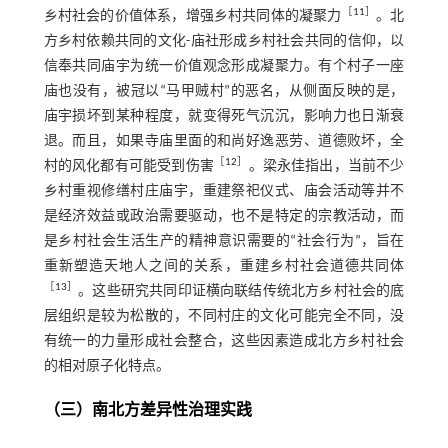
［
11
］
乡村社会的价值体系，增强乡村共同体的凝聚力
。北
方乡村依赖共同的文化-庙社形成乡村社会共同的信仰，以
信奉共同庙宇为统一价值观念形成凝聚力。有个村子一座
庙也没有，被冠以“马甲贼村”的恶名，从侧面反映的是，
庙宇损坏到某种程度，就变得死气沉沉，影响力也日渐衰
退。而且，如果寺庙里面的和尚好逸恶劳、道德败坏，全
［
12
］
村的风化都有可能受到伤害
。梁永佳指出，当前不少
乡村重视修缮村庄庙宇，重建祭祀仪式、庙会活动等并不
是经济效益或政治需要驱动，也不是特定的宗教活动，而
是乡村社会生活生产的精神意识需要的“社会行为”，旨在
重新塑造天地人之间的关系，重建乡村社会道德共同体
［
13
］
。这些研究共同印证横向联结传统北方乡村社会的底
层组织是较为松散的，不同村庄的文化可能完全不同，没
有统一的力量形成社会整合，这些因素造成北方乡村社会
的相对原子化特点。
（三）南北方差异性治理实践