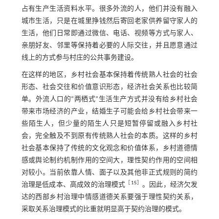
占有生产生活资料水平。很多外流的人，他们并没有融入
城市生活，只是在城里挣钱然后寄回老家供养留守家人的
生活，他们日常即通过微信、电话、视频等方式与家人、
亲朋好友、邻里等保持着必要的人际交往，并且愿意通过
线上的方式参与村庄的公共事务建设。
在这样的地区，乡村社会基本保持着传统熟人社会的社会
形态、社会交往和价值意识形态，经济社会关系也比较简
单。外流人口的“两栖式”生活生产方式并没有给乡村社会
带来市场经济的产业，结婚生子可能会给乡村社会带来一
些陌生人，但少量的陌生人只是短暂停留或融入乡村社
会，完全触及不到原有传统熟人社会的本质。这样的乡村
社会基本保持了传统的文化观念和价值体系，乡村道德情
感或舆论制约机制作用的空间大，理性契约作用的空间相
对较小。当前依靠人情、面子以及其他非正式规则的简约
［
15
］
治理是低成本、高成效的治理模式
。因此，经济欠发
达的西部乡村治理中情感道德关系要强于理性契约关系，
采取关系治理模式的比重就明显高于契约治理的模式。