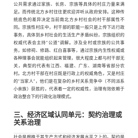
公共需求通过家族、长房、宗族等具体的村庄力量来满
足。而传统北方乡村往往更欢迎并听从政府安排。这种传
统底色的差异决定当前南北方乡村社会的村干部属性不
同。宗族性村庄中，村干部的职能一般只是上传下达行政
事务，具体到乡村社会的生活生产矛盾纠纷，宗族组织的
权威代表会主持“公道”调解。涉及全村或宗族的公共事
务，如修祠、修路、红白喜事等，通过宗族内生性权威或
各种理事会就能组织起来管理，很大程度上都与村干部无
关，典型的代表有江西、福建、广东、湖南等省部分农
村。北方村干部在村庄既是行政上的权威角色，又是村庄
的“当家人”，他们是在复杂的乡村关系竞争中（不同派系
小亲族）获胜的，代表着一定的权威性，治理有效依赖于
政治整合下的行政化治理模式。
三、经济区域认同单元：契约治理或
关系治理
社会是根植于其生产方式和经济发展水平之上的。契约是