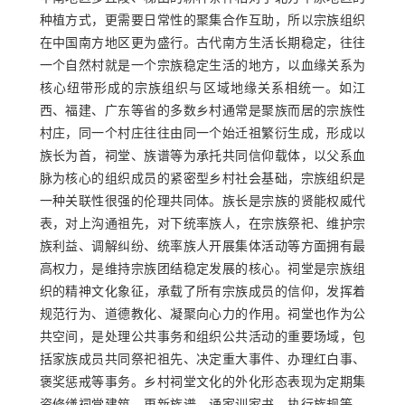
种植方式，更需要日常性的聚集合作互助，所以宗族组织
在中国南方地区更为盛行。古代南方生活长期稳定，往往
一个自然村就是一个宗族稳定生活的地方，以血缘关系为
核心纽带形成的宗族组织与区域地缘关系相统一。如江
西、福建、广东等省的多数乡村通常是聚族而居的宗族性
村庄，同一个村庄往往由同一个始迁祖繁衍生成，形成以
族长为首，祠堂、族谱等为承托共同信仰载体，以父系血
脉为核心的组织成员的紧密型乡村社会基础，宗族组织是
一种关联性很强的伦理共同体。族长是宗族的贤能权威代
表，对上沟通祖先，对下统率族人，在宗族祭祀、维护宗
族利益、调解纠纷、统率族人开展集体活动等方面拥有最
高权力，是维持宗族团结稳定发展的核心。祠堂是宗族组
织的精神文化象征，承载了所有宗族成员的信仰，发挥着
规范行为、道德教化、凝聚向心力的作用。祠堂也作为公
共空间，是处理公共事务和组织公共活动的重要场域，包
括家族成员共同祭祀祖先、决定重大事件、办理红白事、
褒奖惩戒等事务。乡村祠堂文化的外化形态表现为定期集