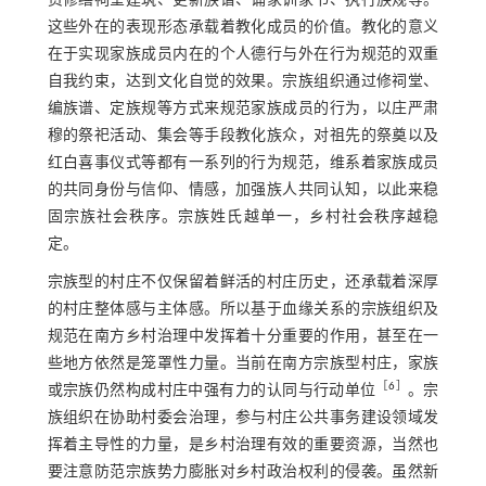
资修缮祠堂建筑、更新族谱、诵家训家书、执行族规等。
这些外在的表现形态承载着教化成员的价值。教化的意义
在于实现家族成员内在的个人德行与外在行为规范的双重
自我约束，达到文化自觉的效果。宗族组织通过修祠堂、
编族谱、定族规等方式来规范家族成员的行为，以庄严肃
穆的祭祀活动、集会等手段教化族众，对祖先的祭奠以及
红白喜事仪式等都有一系列的行为规范，维系着家族成员
的共同身份与信仰、情感，加强族人共同认知，以此来稳
固宗族社会秩序。宗族姓氏越单一，乡村社会秩序越稳
定。
宗族型的村庄不仅保留着鲜活的村庄历史，还承载着深厚
的村庄整体感与主体感。所以基于血缘关系的宗族组织及
规范在南方乡村治理中发挥着十分重要的作用，甚至在一
些地方依然是笼罩性力量。当前在南方宗族型村庄，家族
［
6
］
或宗族仍然构成村庄中强有力的认同与行动单位
。宗
族组织在协助村委会治理，参与村庄公共事务建设领域发
挥着主导性的力量，是乡村治理有效的重要资源，当然也
要注意防范宗族势力膨胀对乡村政治权利的侵袭。虽然新