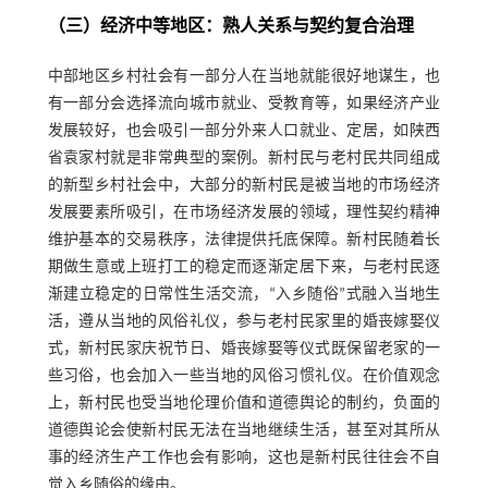
（三）经济中等地区：熟人关系与契约复合治理
中部地区乡村社会有一部分人在当地就能很好地谋生，也
有一部分会选择流向城市就业、受教育等，如果经济产业
发展较好，也会吸引一部分外来人口就业、定居，如陕西
省袁家村就是非常典型的案例。新村民与老村民共同组成
的新型乡村社会中，大部分的新村民是被当地的市场经济
发展要素所吸引，在市场经济发展的领域，理性契约精神
维护基本的交易秩序，法律提供托底保障。新村民随着长
期做生意或上班打工的稳定而逐渐定居下来，与老村民逐
渐建立稳定的日常性生活交流，“入乡随俗”式融入当地生
活，遵从当地的风俗礼仪，参与老村民家里的婚丧嫁娶仪
式，新村民家庆祝节日、婚丧嫁娶等仪式既保留老家的一
些习俗，也会加入一些当地的风俗习惯礼仪。在价值观念
上，新村民也受当地伦理价值和道德舆论的制约，负面的
道德舆论会使新村民无法在当地继续生活，甚至对其所从
事的经济生产工作也会有影响，这也是新村民往往会不自
觉入乡随俗的缘由。