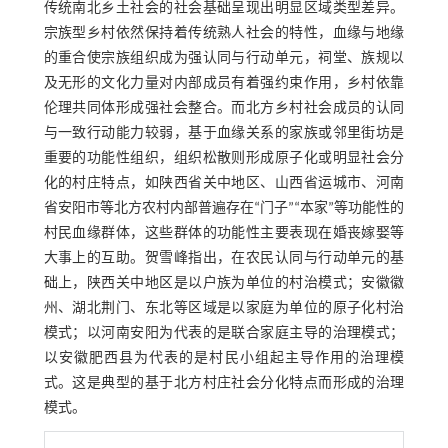
传统南北乡土社会的社会基础呈现出明显区域类型差异。
宗族型乡村依然保持着传统熟人社会的特性，血缘与地缘
的重合使宗族组织成为强认同与行动单元，祠堂、族规以
及无形的文化力量对内部成员有着强约束作用，乡村依靠
伦理共同体形成强社会整合。而北方乡村社会成员的认同
与一致行动能力较弱，基于血缘关系的家族或邻里街坊是
重要的功能性组织，组织松散则形成原子化或明显社会分
化的村庄特点，如陕西省关中地区、山西省运城市、河南
省安阳市等北方农村内部普遍存在“门子”“本家”等功能性的
村民血缘群体，这些群体的功能性主要表现在婚丧嫁娶等
大事上的互助。贺雪峰指出，在农民认同与行动单元的基
础上，陕西关中地区是以户族为单位的村治模式；安徽徽
州、湖北荆门、东北等区域是以家庭为单位的原子化村治
模式；以河南安阳为代表的是联合家庭主导的治理模式；
以安徽肥西县为代表的是村民小组起主导作用的治理模
式。这是典型的基于北方村庄社会分化特点而形成的治理
模式。