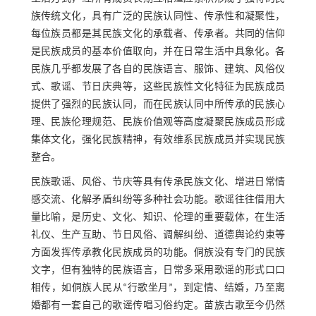
族传统文化，具有广泛的民族认同性、传承性和凝聚性，
每位族员都是其民族文化的承载者、传承者。共同的信仰
是民族成员的基本价值取向，并在日常生活中具象化。各
民族几乎都发展了各自的民族语言、服饰、建筑、风俗仪
式、歌谣、节日庆典等，这些民族性文化特征为民族成员
提供了强烈的民族认同，而在民族认同中所传承的民族心
理、民族伦理规范、民族价值观等高度凝聚民族成员形成
集体文化，强化民族精神，有效维系民族成员并实现民族
整合。
民族歌谣、风俗、节庆等具有传承民族文化、增进日常情
感交流、化解矛盾纠纷等多种社会功能。歌谣往往借用大
量比喻，是历史、文化、知识、伦理的重要载体，在生活
礼仪、生产互助、节日风俗、调解纠纷、道德舆论约束等
方面发挥传承教化民族成员的功能。侗族没有专门的民族
文字，但有独特的民族语言，日常多采用歌谣的形式口口
相传，如侗族人民从“行歌坐月”，到定情、结婚，乃至离
婚都有一套自己的歌谣传唱习俗约定。苗族古歌至今仍然