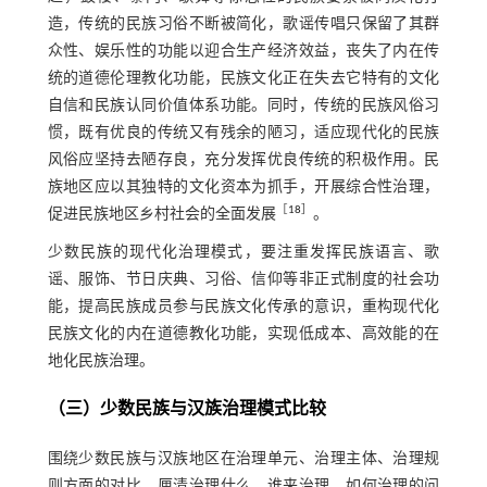
造，传统的民族习俗不断被简化，歌谣传唱只保留了其群
众性、娱乐性的功能以迎合生产经济效益，丧失了内在传
统的道德伦理教化功能，民族文化正在失去它特有的文化
自信和民族认同价值体系功能。同时，传统的民族风俗习
惯，既有优良的传统又有残余的陋习，适应现代化的民族
风俗应坚持去陋存良，充分发挥优良传统的积极作用。民
族地区应以其独特的文化资本为抓手，开展综合性治理，
［
18
］
促进民族地区乡村社会的全面发展
。
少数民族的现代化治理模式，要注重发挥民族语言、歌
谣、服饰、节日庆典、习俗、信仰等非正式制度的社会功
能，提高民族成员参与民族文化传承的意识，重构现代化
民族文化的内在道德教化功能，实现低成本、高效能的在
地化民族治理。
（三）少数民族与汉族治理模式比较
围绕少数民族与汉族地区在治理单元、治理主体、治理规
则方面的对比，厘清治理什么、谁来治理、如何治理的问