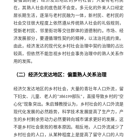
要强调的是，经济发达地区的乡村社会，只要有老村民
在，其熟人社会的底色就不会变。多元化的外来人口经定
居长期生活，逐渐与老村民融为一体，新村民、老村民的
社会交往很大程度上依然遵从传统熟人社会的礼俗规则，
受新老村民、邻里街坊等交往群体的道德制约。市场、经
济发展部分，要遵循理性契约的精神，以法治托底约束。
由此，经济发达的现代化乡村社会治理中契约治理的占比
较高，但依然不能忽视乡村社会事务治理中的熟人关系作
用的发挥。
（二）经济欠发达地区：偏重熟人关系治理
经济欠发达地区的乡村社会，大量的青壮年人口外流，留
下妇女、儿童、老人的“386199部队”，直接导致乡村的“空
心化”现象突出。朱启臻教授认为，乡村社会的人口外流是
现代化发展的必然趋势，科学技术发展提高了生产力，产
生的乡村剩余劳动力必然要转向城市谋求更好的发展，这
不是乡村社会衰败的根本原因。相反地，人口外流减少了
乡村社会的人口，从某种程度上是提高了留守人口的人均