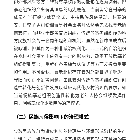
御外部风险等方面维持村寨秩序的功能也在逐渐减弱。但
寨老组织的产生有其深厚的历史底蕴，当前留守在村寨的
成员在举行婚丧嫁娶仪式、主持民族风俗活动、村寨治
安、日常矛盾纠纷调解等社会事务时依然会先去找寨老协
商支持，而非村干部等官方组织。传统的寨老组织作为地
方民族社会的一套内部组织和机制，虽然在新中国成立后
被取消，但其作为一种非政治权利化、非正式的自治组织
在乡村社会事务中依然有一定的影响力，改革开放后寨老
组织得到复兴，重新在各民族节庆仪式等方面发挥着重要
的作用。不可否认，寨老组织存在着对外部世界了解少、
守旧而创新不足等问题，由此要对传统的寨老组织进行创
造性转化与创新性发展以适应现代化乡村治理的要求，如
当前侗族寨老组织创造性转化为老年人协会继续发挥作
用，创新现代化少数民族治理模式。
（二）民族习俗影响下的治理模式
少数民族族群为适应独特的地理生存环境形成独特的生产
生活方式，经所有成员长期互相适应累积形成了独特的民