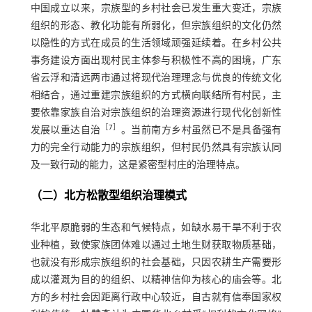
中国成立以来，宗族型的乡村社会已发生重大变迁，宗族
组织的形态、教化功能有所弱化，但宗族组织的文化仍然
以隐性的方式在成员的生活领域顽强延续着。在乡村公共
事务建设方面出现村民主体参与积极性不高的困境，广东
省云浮和清远两市通过将现代治理理念与优良的传统文化
相结合，通过重建宗族组织的方式横向联结所有村民，主
要依靠家族自治对宗族组织的治理资源进行现代化创新性
［
7
］
发展以重达自治
。当前南方乡村虽然已不是具备强有
力的完全行动能力的宗族组织，但村民仍然具有宗族认同
及一致行动的能力，这是紧密型村庄的治理特点。
（二）北方松散型组织治理模式
华北平原脆弱的生态和气候特点，如缺水易干旱不利于农
业种植，致使家族团体难以通过土地生财获取物质基础，
也就没有形成宗族组织的社会基础，只因农耕生产需要形
成以灌溉为目的的组织、以精神信仰为核心的庙会等。北
方的乡村社会因距离行政中心较近，自古就有信奉国家权