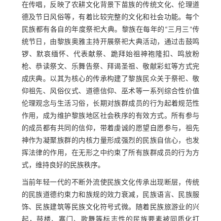
在传唱，反映了农耕文化背景下苗族的传统文化、伦理道
德及节日风俗等，有着比较完整的文化和社会功能。每个
民族都有各自的年度祭祀大典。黎族在每年的“三月三”传
统节日，由黎族奥雅主持开展祭祀大典活动，通过击鼓鸣
锣、默哀缅怀、代表献祭、跪拜始祖神袍隆扣、鸣放粉
枪、恭读祭文、乐舞告祭、拜谒圣祖、敬献彩虹等方式完
成庆典。以其为核心的传承构建了黎族民众关于祭祀、敬
仰祖先、风俗仪式、道德信仰、巫术等一系列综合性价值
伦理观念与生活习俗，长期对族群成员的行为起着规范性
作用，成为维护黎族地区社会秩序的有效方式。所有参与
的成员都有共同的信仰，带着虔诚的愿望自愿参与，祖先
神作为凝聚族群的内核力量形成强烈的民族自信心，也发
挥法律的作用，在无形之中约束了所有族群成员的行为方
式，维持良好的民族秩序。
当前年轻一代的不断外流使民族文化传承出现断层，传统
的民族道德约束力和族规的效力衰减，民族语言、民族服
饰、民族建筑等民族文化符号式微。随着民族旅游业的兴
起，鼓楼、寨门、歌舞等标志性的民族要素被同质化打