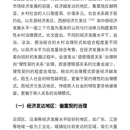
市场经济发展的前提，经济越发达的地区，集聚效应越明
显，乡村社会的人口密度高、价值多元，社会关系趋于契
［
14
］
约化。以东部经济发达、西部经济欠发达
和中部经济
发展水平一般三个方面为基本的认同与行动单元构建差异
性乡村治理模式。论文提出，不同的经济发展水平下，自
治、法治、德治结合的乡村治理形式和组合程度是不同
的。以经济水平为自变量综合考察，在经济发展水平从较
差向较好的发展过程中，会逐渐从“道德情感关系”治理转
向“理性契约关系”治理，即道德情感关系的比重会减少，
理性契约的程度会增加。相应的治理模式即是经济越发
达，陌生人社会的特性越明显，更偏于契约理性的治理模
式。而经济欠发达地区，传统熟人社会的特性更多地被保
留，更偏于熟人关系的治理模式。
（一）经济发达地区：偏重契约治理
近郊区、沿海等经济发展水平较好的地区，如广东、江浙
等地域一般为工业化、城镇化比较发达的区域，吸引大量