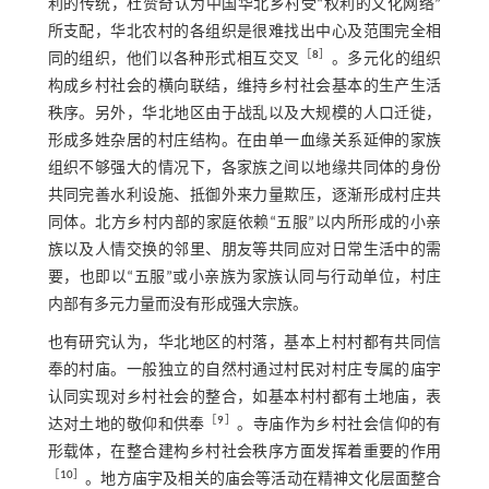
利的传统，杜赞奇认为中国华北乡村受“权利的文化网络”
所支配，华北农村的各组织是很难找出中心及范围完全相
［
8
］
同的组织，他们以各种形式相互交叉
。多元化的组织
构成乡村社会的横向联结，维持乡村社会基本的生产生活
秩序。另外，华北地区由于战乱以及大规模的人口迁徙，
形成多姓杂居的村庄结构。在由单一血缘关系延伸的家族
组织不够强大的情况下，各家族之间以地缘共同体的身份
共同完善水利设施、抵御外来力量欺压，逐渐形成村庄共
同体。北方乡村内部的家庭依赖“五服”以内所形成的小亲
族以及人情交换的邻里、朋友等共同应对日常生活中的需
要，也即以“五服”或小亲族为家族认同与行动单位，村庄
内部有多元力量而没有形成强大宗族。
也有研究认为，华北地区的村落，基本上村村都有共同信
奉的村庙。一般独立的自然村通过村民对村庄专属的庙宇
认同实现对乡村社会的整合，如基本村村都有土地庙，表
［
9
］
达对土地的敬仰和供奉
。寺庙作为乡村社会信仰的有
形载体，在整合建构乡村社会秩序方面发挥着重要的作用
［
10
］
。地方庙宇及相关的庙会等活动在精神文化层面整合