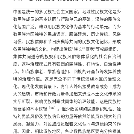
中国是统一的多民族社会主义国家。地域性民族文化是少
数民族成员的基本认同与行动单元的基础，汉族的民族文
化范围广泛，难以用民族文化作为基本的行动单元。而少
数民族地区独特的民族语言、服饰建筑、历史传统、风俗
习惯、民族信仰和节日庆典等共同的民族文化记忆，形成
各民族独特的文化，构建出传统“族长”“寨老”等权威组织、
集体共同遵守的族规和民族风俗等体系化的社会自治制
度，这种治理模式具有强烈的民族性、在地性、自治性特
点。如苗族寨老、黎族袍隆扣、回族的开斋节等发挥着独
特的治理价值。这是完全不同于传统汉族地区的治理文
化。现代化发展背景下，青年人外出接受教育或务工成为
大的趋势，市场和行政力量叠加起来造成本土文化传承的
实际断裂，影响民族村寨共同体的治理效能，这是民族村
［
16
］
寨衰落的基本逻辑
。但少数民族的民族组织粘性、独
特的民族风俗及民族信仰的力量等依然给族员以强大的归
属感、凝聚力，对民族成员起着文化认同与道德约束的作
用。因此，相比汉族地区，各少数民族地区要充分挖掘其