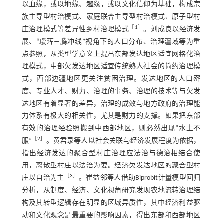
以血缘，或以地缘、趣缘，或以文化信仰为基础，构成宗
族主导型村治模式、家庭联合主导型村治模式、原子型村
［
1
］
庄治理模式等差异性乡村治理模式
。刘成良以经济发
展、“瑷珲—腾冲线”视角下的人口分布、治理疆域等为重
点参照，从类型学意义上提出东部发达地区适宜网格化治
理模式，中部欠发达地区适宜传统熟人社会的简约治理模
式，西部边疆地区更关注贫困治理。发达地区的人口密
度、专业人才、财力、治理的事务、治理的技术等与欠发
达地区有着显著的差异，治理的成效与地方政府的治理能
力体系有极大的相关性，尤其是财力的支撑。如果把东部
有效的治理经验照搬到中西部地区，则必然出现“水土不
［
2
］
服”
。黄君录等人以社会关联与经济发展程度为依据，
指出经济发达的聚合型村庄治理应法治与德治相结合使
用，离散型村庄以法治为要。经济欠发达地区的聚合型村
［
3
］
庄以自治为主
。崔益邻等人借助Biprobit计量模型回归
分析，从制度、经济、文化视角研究发现农地流转治理结
构及其转型逻辑存在明显的区域异质性，其中经济利益驱
动和文化观念是最重要的影响因素，得出东部和西部地区