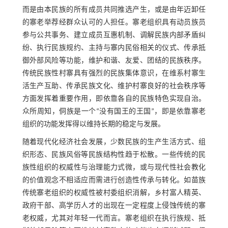
而是由本民族的所有成员共同推选产生，或是由年迈卸任
的寨老举荐经群众认可的人担任。寨老组织具有动员族员
参与公共事务、建立成员互惠机制、调解民族内部矛盾纠
纷、执行民族规约、主持与寨内民俗相关的仪式、传承抵
御外部风险等功能，维护和谐、友爱、团结的民族秩序。
传统民族性村寨具有强烈的民族集体意识，在维系村寨生
活生产互助、传承民族文化、维护村寨良好的社会秩序等
方面发挥着重要作用，即依靠各自的民族特色实现自治。
众所周知，侗族是一个“没有国王的王国”，即是依靠寨老
组织的功能发挥得以维持长期的稳定与发展。
随着现代化经济社会发展，少数民族的生产生活方式、组
织形态、民族风俗等民族结构性趋于松散。一些传统的民
族性组织的权威性与治理能力式微，或与现代性社会教化
的价值观念不相适应而需进行创造性传承与转化。如苗族
传统寨老组织的权威性被村委组织消解，乡村富人精英、
政府干部、高学历人才的出现在一定程度上侵蚀传统的寨
老权威，尤其对年轻一代而言。寨老组织在执行族规、抵