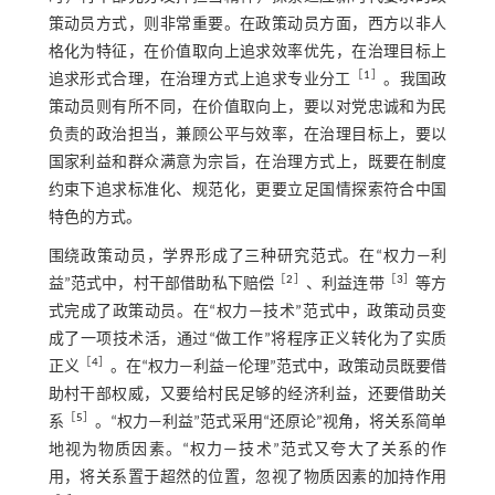
策动员方式，则非常重要。在政策动员方面，西方以非人
格化为特征，在价值取向上追求效率优先，在治理目标上
［
1
］
追求形式合理，在治理方式上追求专业分工
。我国政
策动员则有所不同，在价值取向上，要以对党忠诚和为民
负责的政治担当，兼顾公平与效率，在治理目标上，要以
国家利益和群众满意为宗旨，在治理方式上，既要在制度
约束下追求标准化、规范化，更要立足国情探索符合中国
特色的方式。
围绕政策动员，学界形成了三种研究范式。在“权力—利
［
2
］
［
3
］
益”范式中，村干部借助私下赔偿
、利益连带
等方
式完成了政策动员。在“权力—技术”范式中，政策动员变
成了一项技术活，通过“做工作”将程序正义转化为了实质
［
4
］
正义
。在“权力—利益—伦理”范式中，政策动员既要借
助村干部权威，又要给村民足够的经济利益，还要借助关
［
5
］
系
。“权力—利益”范式采用“还原论”视角，将关系简单
地视为物质因素。“权力—技术”范式又夸大了关系的作
用，将关系置于超然的位置，忽视了物质因素的加持作用