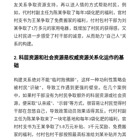
友关系争取资源支持，再以送人情的方式帮助村民，例
如，代村村副主任为陈某争取了每年3袋化肥的福利，官村
村支书为王某争取了免费搬家的福利，付村包村干部为刘
某争取了1万多元的家用电器，既增加了村民的获得感，又
让村民进一步感受了村干部的诚意，从而助力“自己人”关
系的构建。
2. 科层资源和社会资源是权威资源关系化运作的基
础
构建关系绝对不能“临时抱佛脚”，这样一种功利性策略会
被村民“识破”，导致工作遇到更强的壁垒。在几个案例
中，如果村干部没有为村民争取额外的科层资源或社会资
源，便采取“认亲戚”、“示弱”等方式，很容易让村民觉得村
干部在忽悠自己，导致政策动员效果适得其反。代村村副
主任为陈某争取来了一块宅基地和每年3袋化肥的福利，官
村村支书为王某争取了5.8万元补贴、3千元奖励、免费搬
家的福利，付村包村干部按照最高标准给刘某补贴并为其