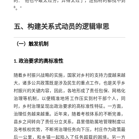
的：“他也不敢太过分，弄得太过了，连抬材的都找不到
8
。”
五、构建关系式动员的逻辑审思
（一）触发机制
1. 政治要求的高标准性
随着乡村振兴战略的实施，国家对乡村的支持力度越来越
大，诸多公共政策既是涉及民生的重点工作，也是关乎乡
村振兴的关键内容，因此，各地形成了责任包保、网格化
治理等机制，以便精准地将工作压实到村干部个人，同
时，乡村治理呈现出政治要求的高标准性特征。一方面，
治理任务越来越重。近年来，随着考核体系的不断完善，
县乡之间转向了责任分立关系，县里借助属地管理制度以
及考核权优势，不断将治理任务向下压，村庄作为政策最
后一公里，和乡镇一起陷入了任务超载的困境。另一方