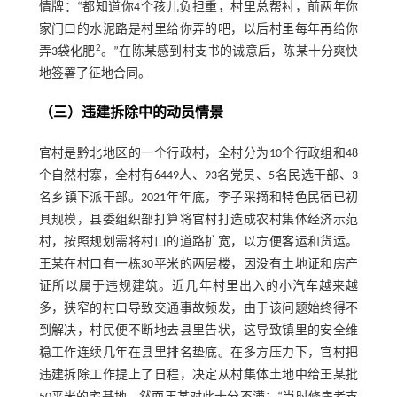
情牌：“都知道你4个孩儿负担重，村里总帮衬，前两年你
家门口的水泥路是村里给你弄的吧，以后村里每年再给你
2
弄3袋化肥
。”在陈某感到村支书的诚意后，陈某十分爽快
地签署了征地合同。
（三）违建拆除中的动员情景
官村是黔北地区的一个行政村，全村分为10个行政组和48
个自然村寨，全村有6449人、93名党员、5名民选干部、3
名乡镇下派干部。2021年年底，李子采摘和特色民宿已初
具规模，县委组织部打算将官村打造成农村集体经济示范
村，按照规划需将村口的道路扩宽，以方便客运和货运。
王某在村口有一栋30平米的两层楼，因没有土地证和房产
证所以属于违规建筑。近几年村里出入的小汽车越来越
多，狭窄的村口导致交通事故频发，由于该问题始终得不
到解决，村民便不断地去县里告状，这导致镇里的安全维
稳工作连续几年在县里排名垫底。在多方压力下，官村把
违建拆除工作提上了日程，决定从村集体土地中给王某批