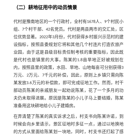
（二）耕地征用中的动员情景
代村是豫南地区的一个行政村，全村有1678人、9个村民小
组、7个村干部、42名党员。代村是两县两市的交汇处，区
位优势显著。2022年3月份，代村获得乡村振兴示范村的建
设指标，按照县委规划它将和其他几个村连片打造农旅产
业园，由于这是县级目标责任制考核的重要指标，因此既
是代村也是镇里的大事。陈某的1.8亩旱地正好被规划在
内，按照县里的政策，水田、旱地、山地每亩可分别获得3
万元、2万元、7千元的补偿，因此，原则上乡镇只需向陈
某发放3.6万元的补偿款，即可完成征地工作。然而，村干
部动员陈某的亲戚朋友一起劝说陈某，花了一个多月的功
夫仍未取得进展。原因是陈某的小儿子马上要结婚，陈某
准备用这块耕地给小儿子建婚房。
在弄清楚了陈某的真实诉求之后，村支书向陈某许诺，到
时候会向乡里请示，景区征地时多征一点，通过以地换地
的方式从里面给陈某划一块地，同时，村支书还打起了感