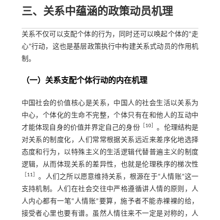
三、关系中蕴涵的政策动员机理
关系不仅可以支配个体的行为，同时还可以唤起个体的“走
心”行动，这也是基层政策执行中构建关系式动员的作用机
制。
（一）关系支配个体行动的内在机理
中国社会的价值核心是关系，中国人的社会生活以关系为
中心，个体化的生命不完整，个体只有在和他人的互动中
［
10
］
才能体现自身的价值并界定自己的身份
。伦理结构是
对关系的制度化，人们常常根据关系远近来差序化地选择
态度和行为，以特殊主义的生活逻辑代替普遍主义的制度
逻辑，从而体现关系的差异性，也就是伦理秩序的梯次性
［
11
］
。人们之所以愿意维持关系，根源在于“人情账”这一
支持机制。人们在社会交往中严格遵循讲人情的原则，人
人内心都有一笔“人情账”要算，施予者不能赤裸裸的给，
接受者心里也要有谱。虽然人情往来不一定是对称的，人