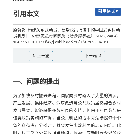
引用格式 ▾
引用本文
原贺贺. 构建关系式动员：复杂政策场域下的中国式乡村动
员机制[J].
山西农业大学学报（社会科学版）
, 2025, 24(04):
104-115 DOI:10.13842/j.cnki.issn1671-816X.2025.04.010
上一篇
下一篇
一、问题的提出
为了加快乡村振兴进程，国家向乡村输入了大量的资源，
产业发展、集体经济、危房改造等公共政策虽然契合乡村
发展需要，能够获得多数村民的支持，但由于村民参与是
该类政策实施的前提，当公共利益的成本无法参照每个个
体的利益进行分摊时，就会发生少数村民的动员困难。此
时，村干部充分发挥担当精神，探索适应新时代要求的政