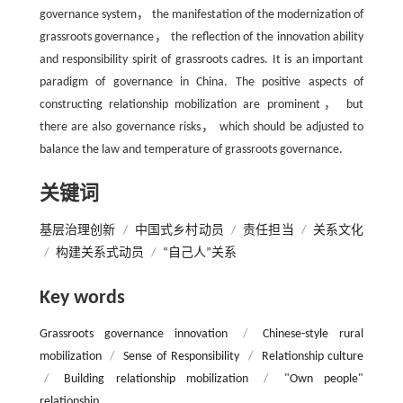
governance system， the manifestation of the modernization of
grassroots governance， the reflection of the innovation ability
and responsibility spirit of grassroots cadres. It is an important
paradigm of governance in China. The positive aspects of
constructing relationship mobilization are prominent， but
there are also governance risks， which should be adjusted to
balance the law and temperature of grassroots governance.
关键词
基层治理创新
/
中国式乡村动员
/
责任担当
/
关系文化
/
构建关系式动员
/
“自己人”关系
Key words
Grassroots governance innovation
/
Chinese-style rural
mobilization
/
Sense of Responsibility
/
Relationship culture
/
Building relationship mobilization
/
"Own people"
relationship