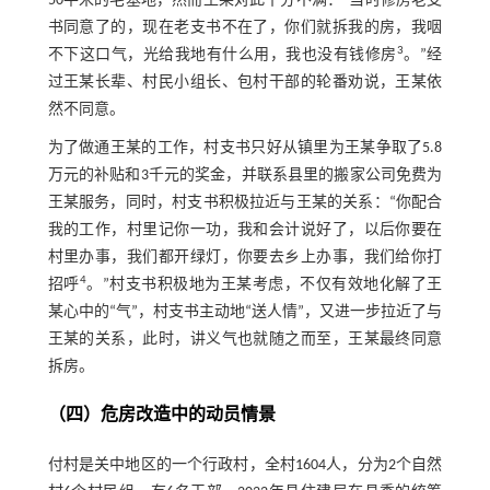
50平米的宅基地，然而王某对此十分不满：“当时修房老支
书同意了的，现在老支书不在了，你们就拆我的房，我咽
3
不下这口气，光给我地有什么用，我也没有钱修房
。”经
过王某长辈、村民小组长、包村干部的轮番劝说，王某依
然不同意。
为了做通王某的工作，村支书只好从镇里为王某争取了5.8
万元的补贴和3千元的奖金，并联系县里的搬家公司免费为
王某服务，同时，村支书积极拉近与王某的关系：“你配合
我的工作，村里记你一功，我和会计说好了，以后你要在
村里办事，我们都开绿灯，你要去乡上办事，我们给你打
4
招呼
。”村支书积极地为王某考虑，不仅有效地化解了王
某心中的“气”，村支书主动地“送人情”，又进一步拉近了与
王某的关系，此时，讲义气也就随之而至，王某最终同意
拆房。
（四）危房改造中的动员情景
付村是关中地区的一个行政村，全村1604人，分为2个自然