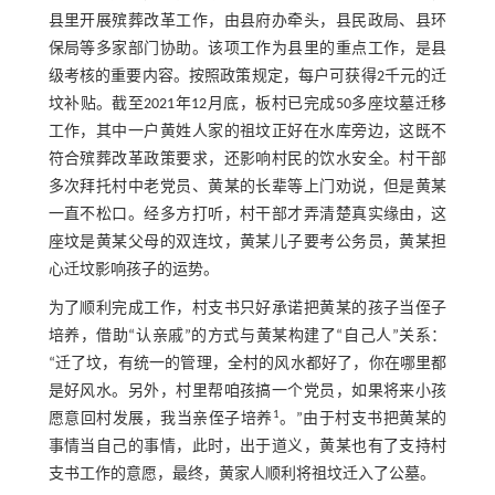
县里开展殡葬改革工作，由县府办牵头，县民政局、县环
保局等多家部门协助。该项工作为县里的重点工作，是县
级考核的重要内容。按照政策规定，每户可获得2千元的迁
坟补贴。截至2021年12月底，板村已完成50多座坟墓迁移
工作，其中一户黄姓人家的祖坟正好在水库旁边，这既不
符合殡葬改革政策要求，还影响村民的饮水安全。村干部
多次拜托村中老党员、黄某的长辈等上门劝说，但是黄某
一直不松口。经多方打听，村干部才弄清楚真实缘由，这
座坟是黄某父母的双连坟，黄某儿子要考公务员，黄某担
心迁坟影响孩子的运势。
为了顺利完成工作，村支书只好承诺把黄某的孩子当侄子
培养，借助“认亲戚”的方式与黄某构建了“自己人”关系：
“迁了坟，有统一的管理，全村的风水都好了，你在哪里都
是好风水。另外，村里帮咱孩搞一个党员，如果将来小孩
1
愿意回村发展，我当亲侄子培养
。”由于村支书把黄某的
事情当自己的事情，此时，出于道义，黄某也有了支持村
支书工作的意愿，最终，黄家人顺利将祖坟迁入了公墓。