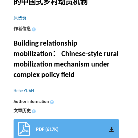
的中国式乡村动员机制
原贺贺
作者信息
+
Building relationship
mobilization： Chinese-style rural
mobilization mechanism under
complex policy field
Hehe YUAN
Author information
+
文章历史
+
PDF (617K)