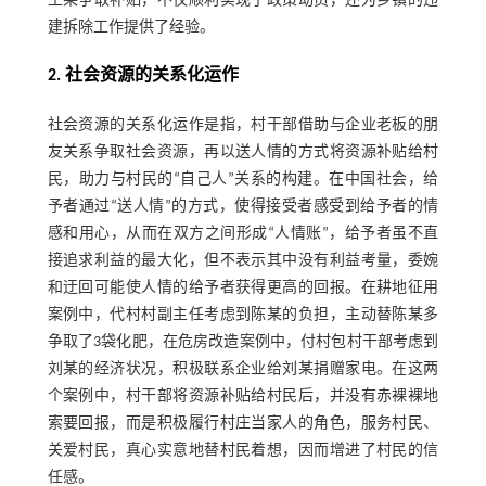
王某争取补贴，不仅顺利实现了政策动员，还为乡镇的违
建拆除工作提供了经验。
2. 社会资源的关系化运作
社会资源的关系化运作是指，村干部借助与企业老板的朋
友关系争取社会资源，再以送人情的方式将资源补贴给村
民，助力与村民的“自己人”关系的构建。在中国社会，给
予者通过“送人情”的方式，使得接受者感受到给予者的情
感和用心，从而在双方之间形成“人情账”，给予者虽不直
接追求利益的最大化，但不表示其中没有利益考量，委婉
和迂回可能使人情的给予者获得更高的回报。在耕地征用
案例中，代村村副主任考虑到陈某的负担，主动替陈某多
争取了3袋化肥，在危房改造案例中，付村包村干部考虑到
刘某的经济状况，积极联系企业给刘某捐赠家电。在这两
个案例中，村干部将资源补贴给村民后，并没有赤裸裸地
索要回报，而是积极履行村庄当家人的角色，服务村民、
关爱村民，真心实意地替村民着想，因而增进了村民的信
任感。