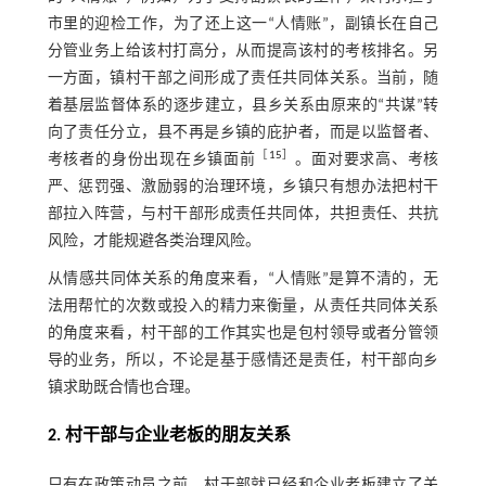
市里的迎检工作，为了还上这一“人情账”，副镇长在自己
分管业务上给该村打高分，从而提高该村的考核排名。另
一方面，镇村干部之间形成了责任共同体关系。当前，随
着基层监督体系的逐步建立，县乡关系由原来的“共谋”转
向了责任分立，县不再是乡镇的庇护者，而是以监督者、
［
15
］
考核者的身份出现在乡镇面前
。面对要求高、考核
严、惩罚强、激励弱的治理环境，乡镇只有想办法把村干
部拉入阵营，与村干部形成责任共同体，共担责任、共抗
风险，才能规避各类治理风险。
从情感共同体关系的角度来看，“人情账”是算不清的，无
法用帮忙的次数或投入的精力来衡量，从责任共同体关系
的角度来看，村干部的工作其实也是包村领导或者分管领
导的业务，所以，不论是基于感情还是责任，村干部向乡
镇求助既合情也合理。
2. 村干部与企业老板的朋友关系
只有在政策动员之前，村干部就已经和企业老板建立了关