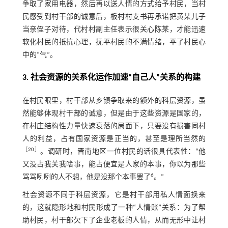
争取了家用电器，然后再以送人情的方式给予村民，当村
民感受到村干部的诚意后，板村村支书再承诺把黄某儿子
当亲侄子对待，代村村副主任表示很关心陈某，才能迅速
软化村民的抵抗心理，抚平村民的不满情绪，平了村民心
中的“气”。
3. 社会资源的关系化运作加速“自己人”关系的构建
在村民眼里，村干部从乡镇争取来的额外的科层资源，虽
然能够体现村干部的诚意，但是由于这些资源是国家的，
在村庄结构性力量快速衰落的局面下，只要没有损害同村
人的利益，占有国家资源是正当的，甚至是理所当然的
［
20
］
。调研时，晋南地区一位村民的话很具代表性：“他
又没占我关我啥事，能占便宜是人家的本事，你以为那些
6
骂骂咧咧的人不想，他是没那个本事罢了
。”
社会资源不同于科层资源，它是村干部用私人情面换来
的，这就隐形地和村民形成了一种“人情账”关系：为了帮
助村民，村干部欠下了企业老板的人情，从而无形中让村