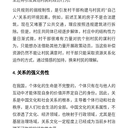
至还将引发其他村民的效仿行为。
公共规则的弱规制性，是引发村干部构建与村民的“自己
人”关系的环境因素。例如，前述王某的房子不是合法建
筑，现在又堵塞了公共交通，理应按照违规建筑进行拆
除。但是，村庄共同体已经逐步解体，村庄中的结构性力
量日渐式微，村干部很难有力量对抗个别村民的谋利行
为，只能想办法借助其他力量开展政策动员，当这些补偿
资源仍然不能让村民满意时，村干部只能采取资源关系化
运作的方式，通过情感的加持，换来村民的理解。
4. 关系的强义务性
在我国，个体化的生命是不完整的，个体只有在与他人的
互动中才能体现自身的价值并界定自己的身份。因此，关
系是中国文化和社会关系的根本，主导着个体行动和社会
秩序，是人们社会生活的全部。中国文化的关系属性，不
仅渗透了文化、经济领域，也映射于行政领域，尤其是在
基层治理场域，关系文化一定程度上已经成为当前乡村治