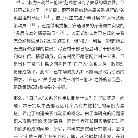
［
6
］
。“权力—利益—伦理”范式意识到了关系的重要性，但
该范式包含了一个前提，即不管是借助亲属关系进行的“关
［
7
］
系型强制动员”
、借助村庄宗族力量开展的“人情式政
［
8
］
策动员”
，还是借助党报工农通讯员的身份属性实现的
［
9
］
“多层嵌套的情感动员”
，该范式均认为已在场的关系
完全能够满足政策动员的需求。但“权力—利益—伦理”范式
无法解释这样的情景：尽管村干部已经启动了干部权威、
利益补偿、情感动员，仍有村民不愿意配合村庄公事，但
是当村干部与村民之间构建了“自己人”关系之后，政策动
员便成功了。此时，已在场的关系并不能满足政策动员的
需求，“自己人”关系是“权力—利益—伦理”之外的新变量，
是政策动员取得突破的关键。
那么，“自己人”关系的作用机制是什么？为了回答这一问
题，本研究以中西部地区几个具有共性特征的案例为素
材，界定了构建关系式动员的概念。由于本研究的问题意
识未遵循“理论-实践”路径，而是作者在长期实地调研过程
中逐步形成的问题，所以，本研究想突破研究惯习，尝试
一下“实践—理论”研究路径，即，从经验材料出发，在分