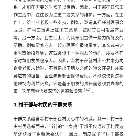
系，才能在需要的时候予以启动，因此，村干部在日常工
作生活中，往往较为注重二者关系的维护。一方面，在工
作上，给企业老板一些支持，例如，邀请其担任村理事会
成员，在村庄事务上征求其意见，鼓励其回村发展产业
等，另一方面，在生活上，为其亲朋提供一些力所能及的
帮助，例如帮着老人一起办理医疗报销事宜，其亲戚来办
事时热情招呼等，这就类似于一种朋友的请托，朋友不在
家时帮朋友关照家人。因此，当村干部就村庄公共事务向
企业老板求助时，不管是出于朋友之间的道义还是村庄精
英应有的担当，企业老板都会提供帮助。不能仅仅将这种
伦理视为利益交换，它是基于朋友的责任而必须要去做的
［
16
］
事，这里面包含着深沉的道德和情感
。
3. 村干部与村民的干群关系
干群关系蕴含着村干部在村民心中的权威。其一，村干部
由村民选举而来，当前的“一肩挑”干部不仅通过了村民选
举还获得了乡镇党委认同，因此，制度赋予了村干部权