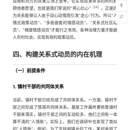
自我和对方的双重立场上思考，在实现自身诉求的同时兼
［
14
］
顾他者愿望，也就是我们常说的“将心比心”
。正是因
为关系能够让人由于动心动情而引发“走心”行为，所以“人
情式政策动员”、“多层嵌套的情感动员”、“关系式社区动
员”、“梯度情感动员”才能行之有效，各种治理力量才能嵌
入农村社会，实现有效的政策动员。
四、构建关系式动员的内在机理
（一）前提条件
1. 镇村干部的共同体关系
当前，镇村干部已经形成了共同体关系。一方面，镇村干
部之间形成了情感共同体关系。基层工作最终要依靠镇村
干部来落实，镇村干部之间的互动较多，他们之间有一本
算不清的“人情账”。实际上，我们在调研中也发现了类似
的“人情账”，例如，为了支持副镇长的工作，某村承担了