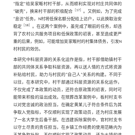
“指定”给吴家畈村村干部，从而顺利实现对村庄共同体的
［
17
］
“破壳”，换来村干部的积极配合
。又例如，为了完成
“息访”任务，N村将低保名额分配给上访户，以此换取治安
［
18
］
稳定
。在这两个案例中，虽完成了眼前的任务，却违
背了农村公共服务项目和低保政策的初衷，甚至造成更严
重的后果，例如，可能增加吴家畈村的村集体债务，引发N
村村民的效仿。
本研究中科层资源的关系化运作是指，村干部借助镇村干
部的共同体关系争取科层资源，再以送人情的方式将资源
补贴给村民，助力与村民的“自己人”关系的构建。不同于
以往，在本研究中，村干部通过科层资源的关系化运作，
不仅完成了本政策的动员，还符合原政策的初衷，同时可
能带来积极的溢出成效。在殡葬改革案例中，板村村支书
以对党忠诚的政治担当，在确定黄某儿子符合条件后为其
争取入党指标，不仅顺利实现了政策动员，还为村庄发展
了一名大学生后备干部。在违建拆除案例中，官村村支书
以守土尽责的责任担当，在乡镇工作经费的使用范畴内为