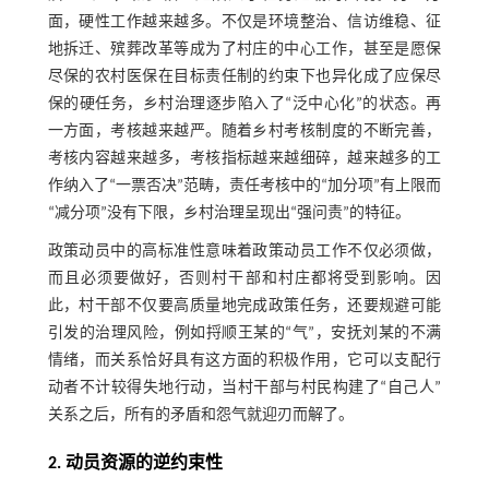
面，硬性工作越来越多。不仅是环境整治、信访维稳、征
地拆迁、殡葬改革等成为了村庄的中心工作，甚至是愿保
尽保的农村医保在目标责任制的约束下也异化成了应保尽
保的硬任务，乡村治理逐步陷入了“泛中心化”的状态。再
一方面，考核越来越严。随着乡村考核制度的不断完善，
考核内容越来越多，考核指标越来越细碎，越来越多的工
作纳入了“一票否决”范畴，责任考核中的“加分项”有上限而
“减分项”没有下限，乡村治理呈现出“强问责”的特征。
政策动员中的高标准性意味着政策动员工作不仅必须做，
而且必须要做好，否则村干部和村庄都将受到影响。因
此，村干部不仅要高质量地完成政策任务，还要规避可能
引发的治理风险，例如捋顺王某的“气”，安抚刘某的不满
情绪，而关系恰好具有这方面的积极作用，它可以支配行
动者不计较得失地行动，当村干部与村民构建了“自己人”
关系之后，所有的矛盾和怨气就迎刃而解了。
2. 动员资源的逆约束性