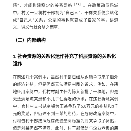
［
19
］
感”，才能构建稳定的关系网络
。在政策动员场域
中，村民一旦将村干部视为“自己人”，干群关系便会转化
成“自己人”关系，公家的事也就变成了自家的事，讲道
义、讲义气就会随之而至。
（三）内部结构
1. 社会资源的关系化运作补充了科层资源的关系化
运作
在前述几个案例中，虽然村干部已经从乡镇争取来了额外
的经济补贴，但是仍然无法满足村民的诉求，例如，在耕
地征用案例中，代村村副主任为陈某新批了一块地，但是
无法满足陈某想和小儿子住得近的诉求，在违建拆除案例
中，官村村支书从乡镇为王某争取了5.8万元的补贴和3千
元的奖励，但仍达不到王某的期待，在危房改造案例中，
付村包村干部按照危房改造最高标准为刘某争取了补贴，
但是刘某仍然不满意。此时，村干部借助与企业老板的朋