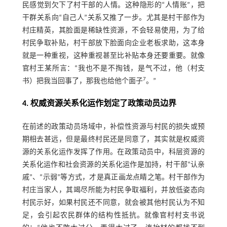
民感觉到欠下了村干部的人情。这种隐形的“人情账”，把
干群关系向“自己人”关系又推了一步。尤其是村干部作为
村庄精英，其脸面是稀缺性资源，不会轻易使用，为了给
村民争取补贴，村干部放下脸面向企业老板求助，这本身
就是一种重视，这种重视甚至比补贴本身还要重要。就像
官村王某所言：“我也不是不掏钱，是气不过，他（村支
7
书）把我当回事了，那我也给他个面子
。”
4. 权威资源关系化运作划定了政策动员边界
在前述的政策动员场域中，补偿性资源与村民的损失或预
期相去甚远，但是最终村民还是同意了，其实就是权威资
源的关系化运作发挥了作用。在政策动员中，科层资源的
关系化运作和社会资源的关系化运作是加持，村干部“认亲
戚”、“示弱”等方式，才是真正画龙点睛之笔。村干部作为
村庄当家人，其竭尽所能为村民争取福利，并放低姿态向
村民示好，如果村民还不同意，就会被其他村民认为不知
足，会引起农民群体的结构性抵抗。就像官村村支书说