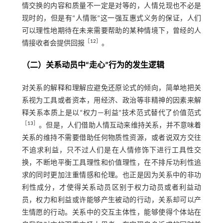
情交换的内容和质量不一定是对等的，人情兑现也不必是
现时的，但是有“人情账”这一强互惠式义务的保证，人们
可以理性地期待在未来需要帮助的某种情境下，曾经的人
［
12
］
情接收者会提供回报
。
（二）关系动员中“走心”行为的发生逻辑
对关系的解释和理解应避免还原论式的倾向，简单地把关
系视为工具或者资本，用经济、政治等非精神的因素来解
释关系本质上是以“权力—利益”技术范式替代了价值范式
［
13
］
。但是，人们借助人情互动来维持关系，并不意味着
关系的维持不需要借助任何物质性资源，或者说双方交往
不追求利益，只不过人们是在人情修饰下进行工具性交
换，不断地平衡工具理性和价值理性，在不排斥功利性追
求的同时更加注重情感和伦理。也正是因为关系中的非功
利性成分，才使得关系动员区别于权力动员或者利益动
员，权力和利益或许能够产生被动的行动，关系却可以产
生情愿的行动。关系中的交互主体性，能够使得个体站在