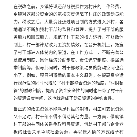
在税改之前，乡镇将返还部分税费作为村庄的工作经费，
乡镇对这部分资金的的宽松态度保障了村庄的政策动员能
力。税改之后，大量资源通过项目制的方式进入乡村，各
地通过不断加强村干部的监督和管理，提升了村干部的服
务能力和回应能力，规范了村干部的权力运行。在财政体
制上，村干部津贴改为工资加绩效，在晋升机制上，拓宽
了村干部进入体制内的渠道，在工作方式上，不断完善公
章使用制度、集体经济分配制度、责任追究制度、换届选
举制度等。但与此同时，村干部政策动员的能动空间也变
小了，例如，项目制遵循的事本主义原则，在提高资金运
行规范性的同时也增加了村干部整合资源的难度，“村财镇
管”的财政制度，提高了资金安全性的同时也压缩了村干部
的资源调度空间，这也就造成了动员资源的逆约束性。
当正式的政策资源不能满足村民的期待，村庄可支配资源
又不足时，村干部不得不借助其他力量。一方面，借助镇
村干部的共同体关系争取科层资源，借助村干部与企业老
板的社会关系争取社会资源，再以送人情的方式给予村