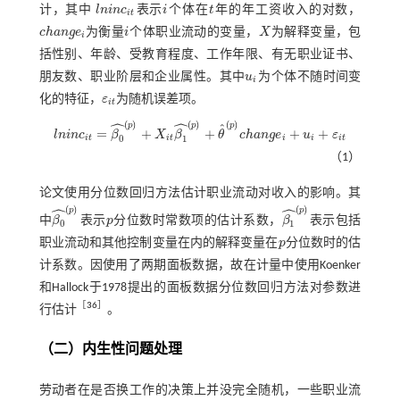
计，其中
l
n
i
n
c
表示
i
个体在
t
年的年工资收入的对数，
l
n
i
n
c
i
t
i
t
i
t
c
h
a
n
g
e
为衡量
i
个体职业流动的变量，
X
为解释变量，包
c
h
a
n
g
e
i
i
X
i
括性别、年龄、受教育程度、工作年限、有无职业证书、
朋友数、职业阶层和企业属性。其中
u
为个体不随时间变
u
i
i
化的特征，
ε
为随机误差项。
ε
i
t
i
t
ˆ
ˆ
(
)
(
)
(
)
p
p
p
ˆ
=
+
+
+
+
l
n
i
n
c
β
X
β
θ
c
h
a
n
g
e
u
ε
l
n
i
n
c
i
t
=
β
0
^
(
p
)
+
X
i
t
β
1
^
(
p
)
+
θ
^
(
p
)
c
h
a
n
g
e
i
+
u
i
+
ε
i
t
0
1
i
t
i
t
i
i
i
t
（1）
论文使用分位数回归方法估计职业流动对收入的影响。其
ˆ
ˆ
(
)
(
)
p
p
中
β
表示
p
分位数时常数项的估计系数，
β
表示包括
β
0
^
(
p
)
p
β
1
^
(
p
)
0
1
职业流动和其他控制变量在内的解释变量在
p
分位数时的估
p
计系数。因使用了两期面板数据，故在计量中使用Koenker
和Hallock于1978提出的面板数据分位数回归方法对参数进
［
36
］
行估计
。
（二）内生性问题处理
劳动者在是否换工作的决策上并没完全随机，一些职业流