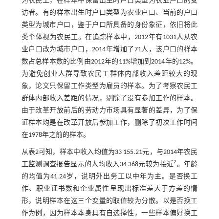
为农民工，在样本中保留出生时户口类型为农业户口的受
访者。有的样本出生时户口类型为农业户口、当前的户口
类型为城市户口，鉴于户口所具备的身份象征，依旧将此
类个体视为农民工。在追踪样本中，2012年有1031人从农
业户口改为城市户口，2014年增加了71人，该户口的样本
数占总样本数的比例由2012年的11%增加到2014年的12%。
为避免创业人群导致农民工群体内部收入差距较大的现
象，论文只保留工作类型为雇员的样本。为了考察农民工
群体内部收入差距的情况，剔除了没有参加工作的样本。
由于改革开放前后的劳动力市场具有显著的差异，为了保
证样本均是在改革开放后参加工作，删除了初次工作时间
在1978年之前的样本。
从
表2
可知，样本中收入均值为33 155.21元，与2014年农民
2
工监测调查报告显示的人均收入34 368元较为接近
。年龄
的均值为41.24岁，说明外出务工以中年为主。是否换工
作、职业证书数和企业属性呈现出标准差大于方差的情
形，说明样本在这三个变量的取值较为分散。以是否换工
作为例，因为样本本身具有自选择性，一些样本偏好换工