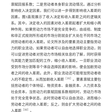
禀赋回报系数；二是劳动者本身职业流动情况。通过分析
影响收入决定因素，我们可以进一步得到影响收入差距的
因素。
图1
直观展示了收入决定和收入差距之间的逻辑关
系。其中，决定收入的因素对收入差距起着扩大和缩小两
种作用。如果劳动力市场不是完全竞争的，由歧视、制度
和非正式规则所形成的市场分割就会扩大处在不同市场之
间劳动者的收入差距。论文所涉及的要素流动主要指劳动
力的职业流动，如果劳动者可以自由地选择职业流动，则
可以促进劳动者对劳动力市场相关信息的了解，同时获得
与其能力更加匹配的工作，缩小收入差距。一旦职业流动
受到市场分割等非个体自选择因素的影响，便会加剧劳动
者之间的收入差距。此外，职业流动还可能增加劳动者收
［
31
］
入的不稳定性，从而加剧收入差距
。要素禀赋主要包
括劳动者的个体特征、物资资本、金融资本、人力资本及
社会资本，当劳动力的禀赋回报系数相同时，劳动力市场
处于完全竞争状态，此时劳动者可以自由流动，进而缩小
劳动者之间的收入差距；反之，则会扩大劳动者之间的收
［
32
］
入差距
。