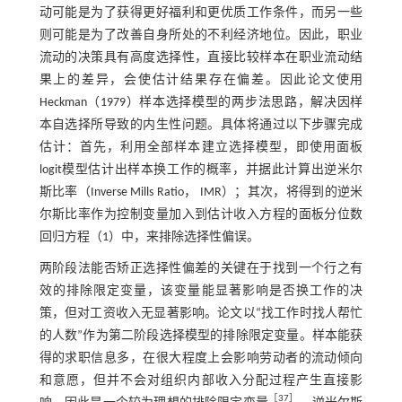
动可能是为了获得更好福利和更优质工作条件，而另一些
则可能是为了改善自身所处的不利经济地位。因此，职业
流动的决策具有高度选择性，直接比较样本在职业流动结
果上的差异，会使估计结果存在偏差。因此论文使用
Heckman（1979）样本选择模型的两步法思路，解决因样
本自选择所导致的内生性问题。具体将通过以下步骤完成
估计：首先，利用全部样本建立选择模型，即使用面板
logit模型估计出样本换工作的概率，并据此计算出逆米尔
斯比率（Inverse Mills Ratio， IMR）；其次，将得到的逆米
尔斯比率作为控制变量加入到估计收入方程的面板分位数
回归方程（1）中，来排除选择性偏误。
两阶段法能否矫正选择性偏差的关键在于找到一个行之有
效的排除限定变量，该变量能显著影响是否换工作的决
策，但对工资收入无显著影响。论文以“找工作时找人帮忙
的人数”作为第二阶段选择模型的排除限定变量。样本能获
得的求职信息多，在很大程度上会影响劳动者的流动倾向
和意愿，但并不会对组织内部收入分配过程产生直接影
［37］