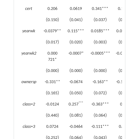
cert
0.206
0.0619
0.341***
0.152**
（0.150）
（0.041）
（0.037）
（0.069）
yearwk
-0.0379**
0.115***
0.0185***
0.000 364
（0.017）
（0.020）
（0.003）
（0.003）
yearwk2
0.000
-0.0007*
-0.0005***
-0.000 032
721*
（0.000）
（0.000）
（0.000）
（0.000）
ownersp
-0.331**
-0.0674
-0.163**
-0.158***
（0.165）
（0.050）
（0.072）
（0.060）
***
class=2
-0.0124
0.257
-0.363***
0.107
（0.440）
（0.081）
（0.064）
（0.200）
class=3
0.0724
-0.0464
-0.111***
0.0686
（0.252）
（0.064）
（0.043）
（0.047）