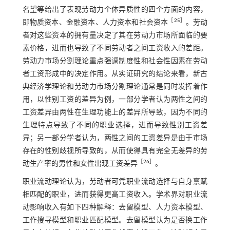
名望等给出了表现劳动力个体异质性的四个方面的内容，
［
25
］
即物质资本、金融资本、人力资本和社会资本
。劳动
者对这些资本的拥有量决定了其在劳动力市场所面临的要
素价格，进而也导致了不同劳动者之间工资收入的差距。
劳动力市场分割理论重点强调制度性和社会性因素在劳动
者工资形成中的决定作用。从实证研究的结论来看，新古
典经济学理论和劳动力市场分割理论通常是同时发挥着作
用，以性别工资的差异为例，一部分学者认为两性之间的
工资差异由两性在生理功能上的差异所导致，因为不同的
生理特点导致了不同的职业选择，进而导致性别工资差
异；另一部分学者认为，两性之间的工资差异是由于市场
存在的性别歧视所导致的，从而使得具有完全无差异的劳
［
26
］
动生产率的男性和女性出现工资差异
。
职业流动理论认为，劳动者可凭职业流动选择与自身禀赋
相匹配的职业，进而获得更高工资收入。学术界对职业流
动影响收入有如下四种解释：去留模型、人力资本模型、
工作搜寻模型和职业匹配模型。去留模型认为是否换工作