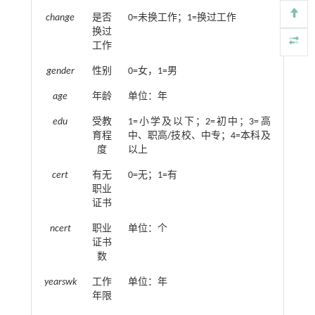
change
是否
0=未换工作；1=换过工作
换过
工作
gender
性别
0=女，1=男
age
年龄
单位：年
edu
受教
1=小学及以下；2=初中；3=高
育程
中、职高/技校、中专；4=本科及
度
以上
cert
有无
0=无；1=有
职业
证书
ncert
职业
单位：个
证书
数
yearswk
工作
单位：年
年限