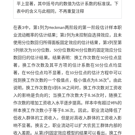
平上显著，其中括号内的数值为估计系数的标准误。下
表中的含义与此相同，不再重复注释
在
表3
中，第1列为Heckman两阶段的第一阶段估计样本职
业流动概率的估计结果；第2列为未控制自选择效应，且未
使用分位数回归所得面板固定效应的估计结果，第3列至第
5列依次为10分位数、50分位数和90分位数的固定效应分位
数回归的估计结果。结果表明：换工作次数在50分位点显
著，换工作次数及其平方项的估计系数在50分位点均显
著，在90分位点均不显著，在10分位点的估计方程中可以
4
找到换工作次数的一个极值点，极小值点为8.36次
。由此
说明，换工作次数在0到8.36之间时，换工作次数对工资收
入的影响是负向的；当换工作次数大于8.36次时，随换工
作次数的增加工资收入水平逐步提高。样本中有超过98%的
样本换工作次数小于等于8.36次。因此，职业流动降低了
低收入群体的工资收入，但是对高收入群体的工资收入影
响不显著。换言之，职业流动可以扩大农民工群体内部的
收入差距。从第2列固定效应模型的结果可以看出，换工作