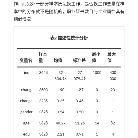
作，而另外一部分样本厌恶换工作，是否换工作变量在样
本中的分布就不是随机的，职业证书数目与企业属性具有
相似情况。
表2 描述性统计分析
样本
最小
最大
变量名
量
均值
标准差
值
值
inc
3628
32
27
1000
430
634.98
079.49
000
tchange
3603
1.90
1.87
0
20
change
3235
0.35
0.48
0
1
gender
3628
0.54
0.50
0
1
age
3628
40.27
11.26
14
82
edu
3628
2.21
0.91
1
4