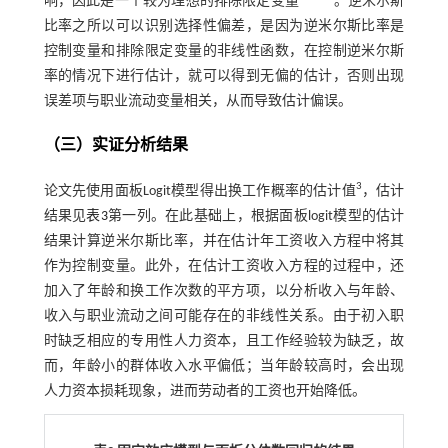
响，因此是一个较为理想的排除限定变量
。逆米尔斯
比率之所以可以识别选择性偏差，是因为逆米尔斯比率是
控制变量和排除限定变量的非线性函数，在控制逆米尔斯
率的情况下进行估计，就可以得到无偏的估计，否则出现
误差项与职业流动变量相关，从而导致估计偏误。
（三）实证分析结果
3
论文先使用面板Logit模型得出换工作概率的估计值
，估计
结果见
表3
第一列。在此基础上，根据面板logit模型的估计
结果计算逆米尔斯比率，并在估计年工资收入方程中将其
作为控制变量。此外，在估计工资收入方程的过程中，还
加入了年龄和换工作次数的平方项，以分析收入与年龄、
收入与职业流动之间可能存在的非线性关系。由于初入职
时缺乏相应的专用性人力资本，且工作经验较为缺乏，故
而，年龄小的群体收入水平偏低；当年龄较高时，会出现
人力资本损耗现象，进而劳动者的工资也开始降低。