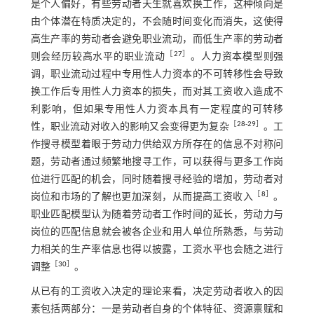
是个人偏好，有些劳动者天生就喜欢换工作，这种倾向是
由个体潜在特质决定的，不会随时间变化而消失，这使得
高生产率的劳动者会避免职业流动，而低生产率的劳动者
［
27
］
则会经历较高水平的职业流动
。人力资本模型则强
调，职业流动过程中专用性人力资本的不可转移性会导致
换工作后专用性人力资本的损失，而对其工资收入造成不
利影响，但如果专用性人力资本具有一定程度的可转移
［
28
⁃
29
］
性，职业流动对收入的影响又会变得更为复杂
。工
作搜寻模型着眼于劳动力供给双方所存在的信息不对称问
题，劳动者通过频繁地搜寻工作，可以获得与更多工作岗
位进行匹配的机会，同时随着搜寻经验的增加，劳动者对
［
8
］
岗位和市场的了解也更加深刻，从而提高工资收入
。
职业匹配模型认为随着劳动者工作时间的延长，劳动力与
岗位的匹配信息就会被各企业和用人单位所熟悉，与劳动
力相关的生产率信息也得以披露，工资水平也会随之进行
［
30
］
调整
。
从已有的工资收入决定的理论来看，决定劳动者收入的因
素包括两部分：一是劳动者自身的个体特征、资源禀赋和