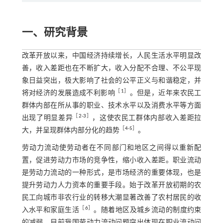
一、研究背景
改革开放以来，中国经济持续增长，人民生活水平明显改
善，收入差距也在不断扩大，收入分配不合理、不公平现
象日益突出，极大影响了社会的公平正义与和谐稳定，并
［
1
］
将对经济的发展造成不利影响
。但是，近年来农民工
群体内部在所从事的职业、技术水平以及消费水平等方面
［
2
⁃
3
］
出现了明显差异
，这使农民工群体内部收入差距拉
［
4
⁃
5
］
大，并呈现群体内部分化的趋势
。
劳动力流动使劳动者在不同部门和地区之间得以重新配
置，促进劳动力市场的竞争性，缩小收入差距。职业流动
是劳动力流动的一种形式，是市场经济的重要体现，也是
提升劳动力人力资本的重要手段。始于改革开放初期的农
民工向城市非农行业的转移大潮显著改善了农村居民的收
［
6
］
入水平和家庭生活
。随着地区及城乡流动的制度约束
的减弱，目前我国劳动力流动问题突出体现在职业流动问