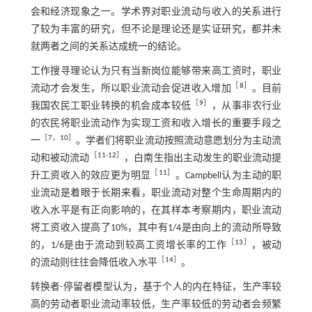
会和经济现象之一。学术界对职业流动与收入的关系进行
了较为丰富的研究，但不论是理论还是实证研究，都并未
就两者之间的关系达成统一的结论。
工作搜寻理论认为只有当新岗位能够带来高工资时，职业
［
8
］
流动才会发生，所以职业流动会促进收入增加
。目前
［
9
］
我国农民工职业转换的机会成本较低
，从事非农行业
的农民将职业流动作为实现工资和收入增长的重要手段之
［
7
，
10
］
一
。学者们将职业流动按照流动意愿划分为主动流
［
11
⁃
12
］
动和被动流动
，白南生指出主动发生的职业流动提
［
11
］
升工资收入的效应更为明显
。Campbell认为主动的职
业流动是着眼于长期来看，职业流动对整个生命周期内的
收入水平是有正向影响的，在其样本考察期内，职业流动
将工资收入提高了10%，其中有1/4是由向上的流动所导致
［
13
］
的，1/6是由于流动到较高工资增长率的工作
，被动
［
14
］
的流动则往往会降低收入水平
。
转换者-停留者模型认为，基于个人的内在特征，生产率较
高的劳动者职业流动率较低，生产率较低的劳动者会频繁