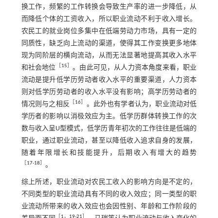
换工作，频繁的工作转换会导致生产率的进一步降低，从
而降低个体的工资收入，所以职业流动不利于收入增长。
农民工的就业岗位多集中在低端劳动力市场，具有一定的
同质性，缺乏向上流动的渠道，使得其工作变换更多地体
现为同阶层的横向流动，从而无法显著地提高其收入水平
［
15
］
和社会地位
。由此可见，从人力资本角度来看，职业
流动是提升低学历劳动者收入水平的重要渠道，人力资本
则对低学历劳动者的收入水平没有影响；高学历劳动者的
［
16
］
情况则与之相反
。此外也有学者认为，职业流动对低
学历者的影响以消极效应为主。低学历群体转换工作的次
数与收入呈U型模式，低学历青年初次的工作往往是低端的
职业，通过职业流动，甚至以降低收入追求自身的发展，
随着年限增长和技能提升，后期收入有增大的趋势
［
17
⁃
18
］
。
综上所述，职业流动对农民工收入的影响方向是不定的，
不同类型的职业流动具有不同的收入效应；同一类型的职
业流动所带来的收入效应也会因性别、年龄和工作阶段的
［
1
，
19
⁃
21
］