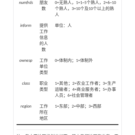
numfrds
朋友
0=无熟人，1=1~5个熟人，2=6~10
数
个熟人，3=10个及10个以上的熟
人
inform
提供
单位：人
工作
信息
的人
数
ownesp
工作
0=体制内；1=体制外
单位
类型
class
职业
1=其他；2=农业工作者；3=生产
类型
运输者；4=商业服务者；5=办事
人员；6=社会管理者
region
工作
1=东部；2=中部；3=西部
所在
地区