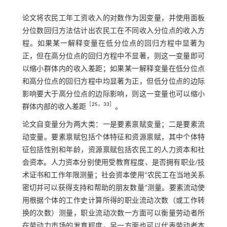
论文将农民工年工资收入的对数作为因变量，并使用面板
分位数回归方法估计出农民工在不同收入分位点的收入方
程。如果某一解释变量在低分位点的回归方程中显著为
正，但在高分位点的回归方程中不显著，则这一变量即可
以缩小群体内的收入差距；如果某一解释变量在低分位点
和高分位点的回归方程中均显著为正，但低分位点的边际
影响要大于高分位点的边际影响，则这一变量也可以缩小
［
25
，
33
］
群体内部的收入差距
。
论文自变量分为两大类：一是要素禀赋变量；二是要素流
动变量。要素禀赋包括个体特征和资源禀赋，其中个体特
征包括性别和年龄，资源禀赋包括农民工的人力资本和社
会资本。人力资本分别使用受教育程度、是否拥有职业/技
术证书和工作年限测量；社会资本使用“农民工在当地关系
密切并可以获得支持和帮助的朋友数量”测量。要素流动使
用根据个体的工作史计算所得的职业流动次数（或工作转
换的次数）测量，职业流动次数一方面可以衡量劳动者所
在劳动力市场的发育程度，另一方面也可以代表劳动者本