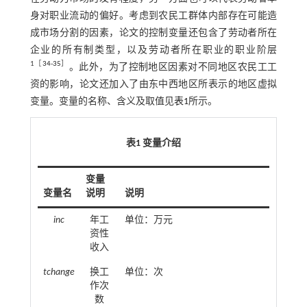
身对职业流动的偏好。考虑到农民工群体内部存在可能造
成市场分割的因素，论文的控制变量还包含了劳动者所在
企业的所有制类型，以及劳动者所在职业的职业阶层
1
［
34
⁃
35
］
。此外，为了控制地区因素对不同地区农民工工
资的影响，论文还加入了由东中西地区所表示的地区虚拟
变量。变量的名称、含义及取值见
表1
所示。
表1 变量介绍
变量
变量名
说明
说明
inc
年工
单位：万元
资性
收入
tchange
换工
单位：次
作次
数