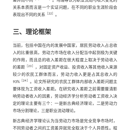
差异而不同
。马瑞等认为职业流动与收入变化的
关系本质而言是一个实证问题，在不同的职业生涯阶段会
［
22
］
表现出不同的关系
。
三、理论框架
当前，包括中国在内的发展中国家，居民劳动收入占总收
入的比重很高，劳动力市场在收入分配当中起到极为关键
的作用，而且总的收入差距在很大程度上取决于劳动收入
［
23
］
的差距
，对固定资产收益、投资收入等其他收入来源
较少的农民工群体而言，劳动力收入更是占其总收入的
［
24
］
93%
。论文所研究的农民工群体内部收入差距问题主
要体现为工资收入差距。在研究收入差距之前需要厘清影
响劳动者收入的因素，劳动经济学分析劳动者工资收入决
定的理论主要有三个：一是新古典经济理论，二是劳动力
市场分割理论，三是职业流动理论。
新古典经济学理论认为当劳动力市场是完全竞争市场时，
不同劳动者之间的工资差异就完全取决于个人异质性。程