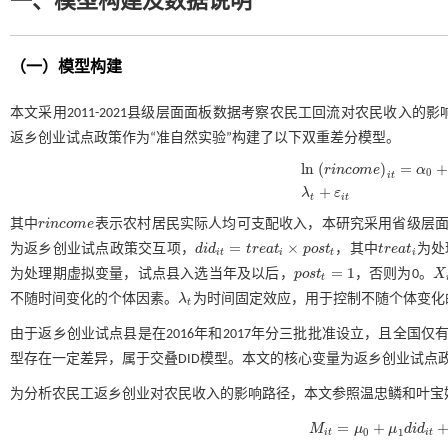
一、模型构建及数据说明
（一）模型构建
本文采用2011-2021县级层面面板数据考察农民工回流对农民收入的
返乡创业试点政策作为“准自然实验”构建了以下双重差分模型。
l
n
(
)
=
+
r
i
n
c
o
m
e
α
0
i
t
l
n
(
r
i
n
c
o
m
e
)
i
t
=
α
0
+
α
1
d
i
d
i
t
+
λ
ε
t
i
t
其中
r
i
n
c
o
m
e
表示农村居民实际人均可支配收入，本研究采用省级层
r
i
n
c
o
m
e
=
×
为返乡创业试点政策交互项，
d
i
d
t
r
e
a
t
p
o
s
t
，其中
t
r
e
a
t
为处
d
i
d
i
t
=
t
r
e
a
t
×
p
o
s
t
t
r
e
a
t
i
t
i
t
i
=
1
为处理期虚拟变量，试点县入选当年及以后，
p
o
s
t
，否则为0。
X
p
o
s
t
=
1
X
i
t
t
不随时间变化的个体因素。
λ
为时间固定效应，用于控制不随个体变化
λ
t
t
由于返乡创业试点县是在2016年和2017年分三批批准设立，且全国仅有
型存在一定差异，属于交叠DID模型。本文的核心变量为返乡创业试点
为分析农民工返乡创业对农民收入的影响路径，本文参照温忠鳞和叶宝
=
+
M
μ
μ
d
i
d
M
i
t
=
μ
0
+
μ
1
d
i
d
i
t
+
γ
'
X
i
t
+
u
i
0
1
i
t
i
t