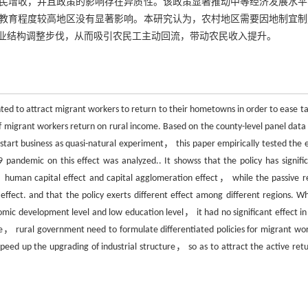
民增收，并且政策的影响存在异质性。该政策显著推动中等经济发展水平
教育程度较高地区没有显著影响。本研究认为，农村地区需要因地制宜制
业结构调整步伐，从而吸引农民工主动回流，带动农民收入提升。
ted to attract migrant workers to return to their hometowns in order to ease ta
ct of migrant workers return on rural income. Based on the county-level panel dat
tart business as quasi-natural experiment， this paper empirically tested the e
pandemic on this effect was analyzed.. It showss that the policy has signific
， human capital effect and capital agglomeration effect， while the passive r
fect. and that the policy exerts different effect among different regions. Whi
omic development level and low education level， it had no significant effect in
e， rural government need to formulate differentiated policies for migrant wor
ed up the upgrading of industrial structure， so as to attract the active retu