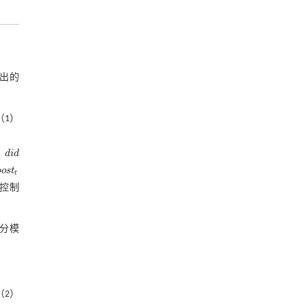
推出的
（1）
。
d
i
d
d
i
d
p
o
s
t
p
o
s
t
t
控制
分模
。
（2）