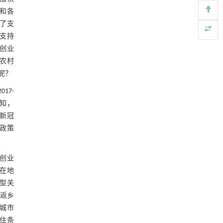
https://doi.org/10.1016/j.eng.2025.12.037
2. 人力资本效应
和各
基于机器学习揭示二氢杨梅素抑制TGF-β/ALK5
[4]
展了支
3. 资本集聚效应
信号通路治疗肺纤维化的新机制
广支持
Engineering
. 2026, Vol.58(3): 1-303
（二）异质性分析
乡创业
https://doi.org/10.1016/j.eng.2025.10.017
业农村
表6 基于人均GDP水平的异质性检验
用于背面供电网络的纯钌n-TSV加工与极致全干
呢？
[5]
法SOI晶圆减薄技术
表7 基于是否贫困县和受教育年限的异
7-
Engineering
. 2026, Vol.58(3): 1-303
质性检验
可知，
四、结论与政策建议
https://doi.org/10.1016/j.eng.2025.10.026
新冠
参考文献
政策
基金资助
创业
在地
型关
返乡
城市
住条