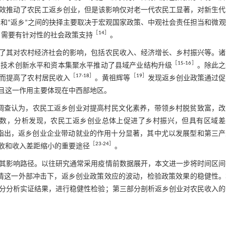
效推动了农民工返乡创业，但是该影响仅对老一代农民工显著，对新生代
”和“返乡”之间的抉择主要取决于宏观国家政策、中观社会责任担当和微
［
14
］
，需要有针对性的社会政策支持
。
了其对农村经济社会的影响，包括农民收入、经济增长、乡村振兴等。诸
［
15
⁃
16
］
高技术创新水平和资本集聚水平推动了县域产业结构升级
。除此之
［
17
⁃
18
］
［
19
］
而提高了农村居民收入
。黄祖辉等
发现返乡创业政策通过促
且这一作用主要体现在中西部地区。
调查认为，农民工返乡创业对提高村民文化素养，带领乡村脱贫致富，改
兴指数，分析发现，农民工返乡创业总体上促进了乡村振兴，但具有区域差
究指出，返乡创业企业带动就业的作用十分显著，其中尤以发展型和第三
［
23
⁃
24
］
收和收入差距缩小的重要途径
。
其影响路径。以往研究通常采用疫情前数据展开，本文进一步将时间区间
析在新冠疫情这一外部冲击下，返乡创业政策效应的波动，检验政策效果的稳健性
分分析实证结果，进行稳健性检验；第三部分剖析返乡创业对农民收入的