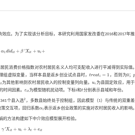
影响效应。为了实现该分析目标，本研究利用国家发改委在2016和2017年
+
+
+
'
α
d
i
d
β
X
u
1
i
t
i
t
i
+
β
'
X
i
t
+
u
i
+
λ
t
+
ε
i
t
面居民消费价格指数对农村居民名义人均可支配收入进行平减得到实际值
=
1
理组虚拟变量，当样本县是返乡创业试点县时，
t
r
e
a
t
，否则为0；
t
r
e
a
t
=
1
i
为其他影响到农村居民收入的控制变量列向量。
u
为县固定效应，用于
u
i
i
t
i
的时间因素。
ε
为模型随机扰动项。下标
i
和
t
分别表示县域和年份。
ε
i
t
i
t
i
t
2
341个县入选
，多数县始终处于控制组，因此模型（1）与传统的双重差
政策交互项，回归系数
α
表示返乡创业政策的实施对农村居民收入的影响
α
1
1
娟的方法构建如下中介效应模型展开检验。
+
+
+
+
'
γ
X
u
λ
e
+
λ
t
+
e
i
t
i
t
i
t
i
t