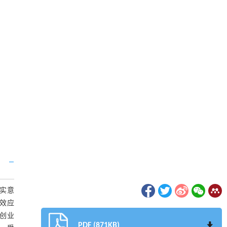
实意
该效应
创业
PDF (871KB)