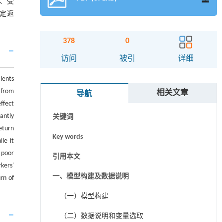
、受
定返
378
0
摘要
访问
被引
详细
Abstract
lents
a from
相关文章
导航
Graphical abstract
ffect
antly
关键词
eturn
Key words
le it
 poor
引用本文
kers'
一、模型构建及数据说明
rn of
（一）模型构建
（二）数据说明和变量选取