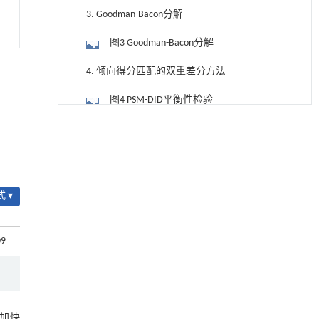
3. Goodman-Bacon分解
图3 Goodman-Bacon分解
4. 倾向得分匹配的双重差分方法
图4 PSM-DID平衡性检验
降温路面涂层混合反射行为及其对道路光环境
[1]
图5 PSM-DID共同支撑检验
安全的影响研究
Engineering
. 2026, Vol.58(3): 1-303
表4 稳健性检验回归结果
https://doi.org/10.1016/j.eng.2025.06.014
5. 其他稳健性检验
 ▾
用于宽浓度范围高效捕集CO₂及低能耗再生的新
[2]
三、机制识别与异质性分析
型酮基IPDA相变吸收剂
Engineering
. 2026, Vol.58(3): 1-303
09
（一）机制识别
https://doi.org/10.1016/j.eng.2025.05.008
1. 产业结构优化效应
基于均相催化剂的两段式水热液化实现丙烯腈-
[3]
丁二烯-苯乙烯共聚物的分步脱氮与液化
表5 农民工返乡创业政策的中介效应
Engineering
. 2026, Vol.58(3): 1-303
加快