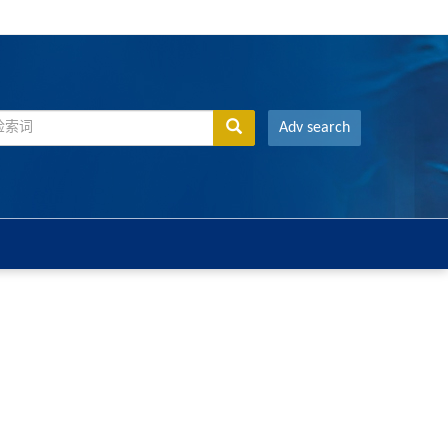
Adv search