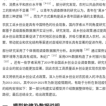
［
9
⁃
11
］
件、消费水平和房价水平等
。部分研究发现，农村公共品供给有
［
12
］
工的影响并不显著
。以青年为调查群体的研究认为，青年在“离乡
［
13
］
意愿三种逻辑
。而生产方式重构是返乡青年回嵌乡镇的主要挑战
农民工返乡创业是具有中国特色的社会现象，国内学者从不同角度研究
献基于县级面板数据展开实证分析。研究发现，返乡创业政策通过提
返乡创业政策显著促进了农村地区创业数量，并吸引要素流入农村，从
聚、带动就业和优化结构等渠道对县域经济增长具有显著的促进作用，
［
20
］
部分研究采用了个体微观调查数据展开分析。赵利梅等
通过案例
［
21
］
理环境等方面具有成效。朱纪广
采用CFPS数据构造了乡村振
［
22
］
。还有一些学者采用了2019年全国返乡创业企业调查数据，研
业企业的就业功能更加显著，因此农民工高质量返乡创业是实现农民增
本文将依托返乡创业试点政策，深入分析返乡创业对农民收入的冲击及
为2011-2021，其中2019-2021年为新冠疫情期间，有助于分
的结构安排如下：第一部分构建实证模型并介绍数据整体特征；第二部
路径；最后总结全文，给出政策建议。