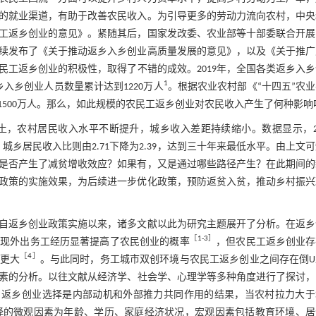
的就业渠道，有助于改善农民收入。为引导更多的劳动力流向农村，中央
民工返乡创业的意见》。紧随其后，国家发改委、农业部等十部委联合开
又陆续发布了《关于推动返乡入乡创业高质量发展的意见》，以及《关于推
工返乡创业的积极性，取得了不错的成效。2019年，全国各类返乡入
1
返乡入乡创业人员数量累计达到1220万人
。根据农业农村部《“十四五”农
1500万人。那么，如此规模的农民工返乡创业对农民收入产生了何种影响
，农村居民收入水平不断提升，城乡收入差距持续缩小。数据显示，201
1元，城乡居民收入比则由2.71下降为2.39，达到三十年来最低水平。由上文
是否产生了减贫增收效应？如果有，又是通过哪些路径产生？在此期间的
政策的实施效果，为后续进一步优化政策，预防返贫入贫，推动乡村振兴
自返乡创业政策实施以来，诸多文献以此为研究主题展开了分析。在返乡
［
1
⁃
3
］
发现外出务工经历显著提高了农民创业的概率
，但农民工返乡创业存
［
4
］
率更大
。与此同时，务工城市双创环境与农民工返乡创业之间存在倒U
素的分析。以往文献从经济学、社会学、心理学等多种角度进行了探讨，
。返乡创业选择是内部动机和外部推力共同作用的结果，当农村拉力大于
择的微观因素为年龄、学历、家庭经济状况，宏观因素包括教育环境、居