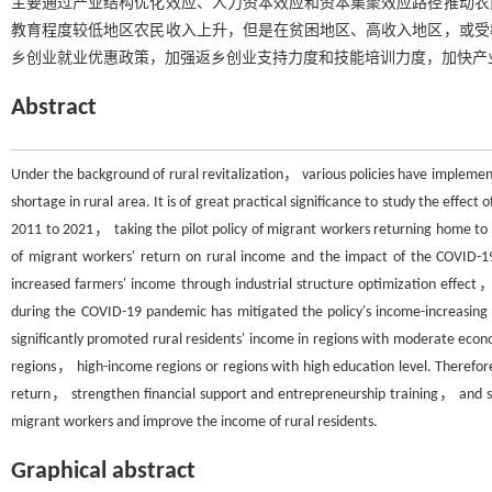
主要通过产业结构优化效应、人力资本效应和资本集聚效应路径推动农
教育程度较低地区农民收入上升，但是在贫困地区、高收入地区，或受
乡创业就业优惠政策，加强返乡创业支持力度和技能培训力度，加快产
Abstract
Under the background of rural revitalization， various policies have implemen
shortage in rural area. It is of great practical significance to study the effe
2011 to 2021， taking the pilot policy of migrant workers returning home to s
of migrant workers' return on rural income and the impact of the COVID-19 
increased farmers' income through industrial structure optimization effect
during the COVID-19 pandemic has mitigated the policy's income-increasing ef
significantly promoted rural residents' income in regions with moderate econ
regions， high-income regions or regions with high education level. Therefor
return， strengthen financial support and entrepreneurship training， and spe
migrant workers and improve the income of rural residents.
Graphical abstract