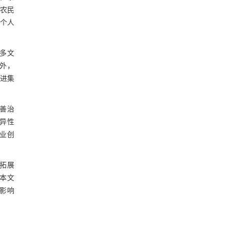
农民
观个人
多文
外，
进集
善治
异性
产业创
拓展
。本文
影响