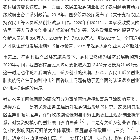
农村经济增长速度。另一方面，农民工返乡创业拓宽了农村剩余劳动力
级政府出台了系列政策。2015年，国务院办公厅发布了《关于支持农
持农民工等人员返乡创业试点工作。2020年和2021年，国家发改委
农民工等人员返乡创业试点经验的通知》等。这些政策极大的提高了农民
创新人员达到850万人，2020年上升为1010万人。到2022年底，全国
人才队伍建设发展规划》的目标设置，2025年返乡入乡创业人员将超过
事实上，在乡村振兴战略实施背景下，乡村已然成为经济发展新的热土
2023年期间，我国农村居民人均可支配收入由13 432元增长为21 69
这一时期也伴随着我国农民工返乡创业的热潮。那么，农民工返乡创业
肺炎疫情产生了何种冲击？回答以上问题有助于更全面的认识返乡创业
的制定提供经验启示。
针对农民工回流问题的研究可分为事前回流选择和事后回流影响两类，
选择方面，一是有关外出务工经历对返乡创业影响的研究。这类研究
区差异和城际差异，在行政级别较低的县市务工的农民工返乡创业概
［
5
］
系，对投资规模小的创业项目影响显著
。二是有关返乡创业影响因
［
6
⁃
7
］
创业的影响因素可归纳为个体禀赋、家庭需求和政策冲击三类
［
8
］
时，返乡创业热潮就会出现
。实证分析进一步指出，影响创业选