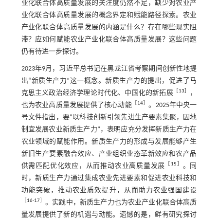
业化联合体高质量发展的关注度仍然不足，缺少对农业产
业化联合体高质量发展的概念界定和赋能路径探索。农业
产业化联合体高质量发展的内涵是什么？存在哪些现实阻
滞？应如何赋能农业产业化联合体高质量发展？这些问题
仍有待进一步探讨。
2023年9月，习近平总书记在黑龙江省考察期间创新性地提
出“新质生产力”这一概念。新质生产力的提出，促进了马
［
13
］
克思主义政治经济学理论时代化、中国化的新拓展
，
［
14
］
也为农业高质量发展提供了核心动能
。2025年中央一
号文件指出，要“以科技创新引领先进生产要素集聚，因地
制宜发展农业新质生产力”，表明应充分发挥新质生产力在
农业领域的赋能作用。新质生产力的形成与发展能够产生
新旧生产要素融合效应、产业组织业态革新效应和农产品
［
15
］
供需匹配优化效应，从而推动农业高质量发展
。同
时，新质生产力通过集成农业先进要素和促进农业科技和
功能突破，推动农业质效提升，从而助力农业强国建设
［
16
-
17
］
。实践中，新质生产力也为农业产业化联合体高质
量发展提供了新的机遇与动能。遗憾的是，鲜有研究探讨