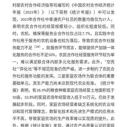
村部农村合作经济指导司编写的《中国农村合作经济统计
年报（2023年）》（以下简称《统计年报》）中可以发
现，2023年合作社中普通农户社员的数量均值仅为27人，
表明农民合作社的经营规模较小、组织化程度较低。同
时，农机、植保等服务业合作社仅占比7.7%，且实践中合
作社用于服务的农机设备也较为落后，导致农民合作社服
［
28
］
务能力不足
。就服务环节而言，能够提供产加销一体
化服务的合作社不足50%，农民合作社经营服务环节较为单
一，难以满足联合体内部多元化服务需求。此外，“空壳
社”“异化社”等不规范现象仍然严峻，进一步制约了农民合
作社的服务功能的发挥。三是家庭农场作为联合体的重要
基础单元，其生产能力尚未达到现代农业标准。《统计年
报》表明，有26.9%的粮食种植家庭农场经营土地面积低于
50亩，33.8%的家庭农场年经营收入低于10万元，仍处于发
展起步阶段。同时，家庭农场经营者缺乏系统化的农业培
训和现代管理理念，数智化技术和先进生产模式的应用水
平不高，导致家庭农场的生产效率难以实现质的提升。此
外，根据《统计年报》发现，通过农产品质量认证的家庭