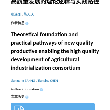
高质量发展的理论逻辑与实践路径
张连刚
,
陈天庆
作者信息
+
Theoretical foundation and
practical pathways of new quality
productive enabling the high quality
development of agricultural
industrialization consortium
Lian'gang ZAHNG
,
Tianqing CHEN
Author information
+
文章历史
+