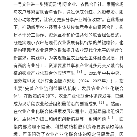
一号文件进一步强调要“引导企业、农民合作社、家庭农场
与农户等紧密联合与合作，通过保底分红、入股参股、服
务带动等方式，让农民更多分享产业增值收益”。在此背景
下，推动新型农业经营主体从传统竞争走向紧密合作，构
建基于分工协作、资源互补和价值共创的联合经营模式，
既是实现小农户与现代农业发展有机衔接的关键路径，也
是构建现代农业经营体系和提升农业现代化水平的制度创
新需求。实践中，为实现新型农业经营主体融合发展，具
有高度专业分工、资源要素共享和产业链多元交叉融合特
［
1
］
征的农业产业化联合体应运而生
。2025年中共中央、
国务院印发《乡村全面振兴规划（2024—2027年）》，指
出要“完善产业链利益联结机制，发展农业产业化联合
体”。在政策的引领下，农业产业化联合体迅速发展，已经
［
2
］
成为现阶段农业经营组织最前沿的创新成果
。然而，
在农业产业化联合体探索发展过程中，逐渐暴露出组织异
［
3
］
化、主体行为扭曲和组织创新偏离等一系列问题
，面
临内部治理不健全、利益联结松散和资源要素紧缺等困
境，严重阻碍了农业产业化联合体的稳定健康发展。因