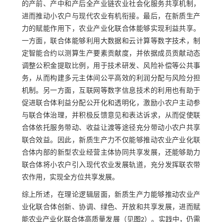
的产前、产中和产后全产业链农业社会化服务共享机制，
进而推动小农户与现代农业有机衔接。最后，在新质生产
力的赋能作用下，农业产业化联合体能够实现利益共享。
一方面，联合体能够利用大数据和云计算等数字技术，制
定智能合约以测算生产要素贡献度，并依据成员贡献动态
调整公积金提取比例，用于技术研发、风险补偿等公共事
务，从而构建多元主体间公平高效的利润分配与风险分担
机制。另一方面，互联网等数字信息技术的利用也有助于
促进联合体利益分配公开化和透明化，激励小农户主动参
与联合体治理，并积极反馈意见和表达诉求，从而促使联
合体依托服务带动、收益让渡等途径充分带动小农户共享
联合效益。因此，新质生产力不仅能够推动农业产业化联
合体内部的新型农业经营主体协同共享发展，还能够助力
联合体将小农户引入现代农业发展轨道，充分发挥联农带
农作用，实现全方位共享发展。
综上所述，在理论逻辑层面，新质生产力能够推动农业产
业化联合体创新、协调、绿色、开放和共享发展，进而赋
能农业产业化联合体高质量发展（见
图2
）。实践中，仍需