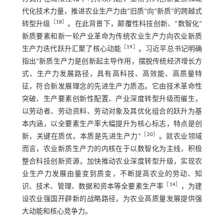
代化技术力量，推进农业生产力由“旧质”向“新质”的跨越式
［
18
］
转型升级
。在此背景下，颠覆性科技创新、“数智化”
新质要素和新一轮产业革命为传统农业生产力向农业新质
［
19
］
生产力迭代跃升汇聚了核心动能
。习近平总书记明确
指出“新质生产力是创新起主导作用，摆脱传统经济增长方
式、生产力发展路径，具有高科技、高效能、高质量特
征，符合新发展理念的先进生产力质态。它由技术革命性
突破、生产要素创新性配置、产业深度转型升级而催生，
以劳动者、劳动资料、劳动对象及其优化组合的跃升为基
本内涵，以全要素生产率大幅提升为核心标志，特点是创
［
20
］
新，关键在质优，本质是先进生产力”
。就农业领域
而言，农业新质生产力的内核在于以数智化为主线，积极
整合科技创新资源，加快推动农业深度转型升级，实现农
业生产力发展由量变到质变，不断提高农业的劳动、知
［
14
］
识、技术、管理、数据和资本等全要素生产率
，为建
设农业强国开辟新的战略路径，为农业高质量发展提供强
大动能和核心竞争力。