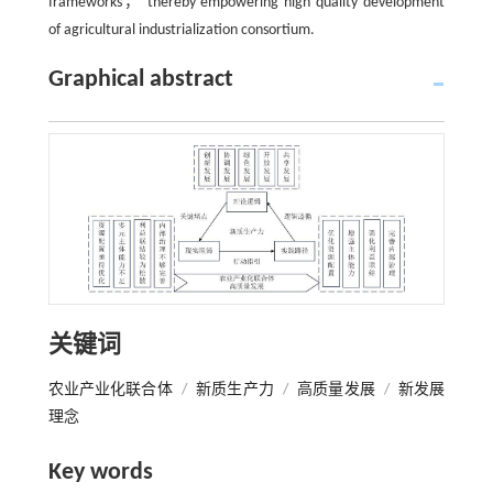
frameworks， thereby empowering high quality development
of agricultural industrialization consortium.
Graphical abstract
关键词
农业产业化联合体
/
新质生产力
/
高质量发展
/
新发展
理念
Key words