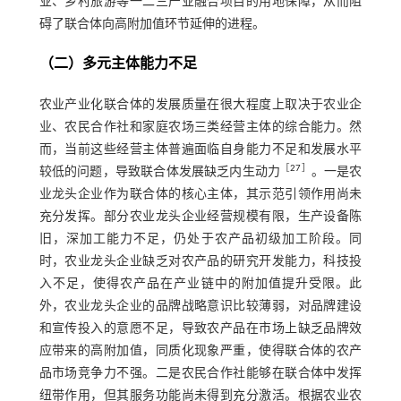
业、乡村旅游等一二三产业融合项目的用地保障，从而阻
碍了联合体向高附加值环节延伸的进程。
（二）多元主体能力不足
农业产业化联合体的发展质量在很大程度上取决于农业企
业、农民合作社和家庭农场三类经营主体的综合能力。然
而，当前这些经营主体普遍面临自身能力不足和发展水平
［
27
］
较低的问题，导致联合体发展缺乏内生动力
。一是农
业龙头企业作为联合体的核心主体，其示范引领作用尚未
充分发挥。部分农业龙头企业经营规模有限，生产设备陈
旧，深加工能力不足，仍处于农产品初级加工阶段。同
时，农业龙头企业缺乏对农产品的研究开发能力，科技投
入不足，使得农产品在产业链中的附加值提升受限。此
外，农业龙头企业的品牌战略意识比较薄弱，对品牌建设
和宣传投入的意愿不足，导致农产品在市场上缺乏品牌效
应带来的高附加值，同质化现象严重，使得联合体的农产
品市场竞争力不强。二是农民合作社能够在联合体中发挥
纽带作用，但其服务功能尚未得到充分激活。根据农业农