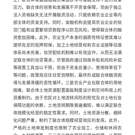
乏，联合体普遍面临融资渠道狭窄与金融支持不足的双重
压力。联合体的培育和发展离不开资金保障，但由于独立
法人资格缺失无法开展融资活动，只能依赖农业企业等内
部主体的资金支持。同时，金融机构会提高农业企业的信
贷门槛和设置繁琐贷款程序以防范风险，使得联合体的融
资愈加困难。此外，农业生产本身的弱质性特征使其难以
提供充足的抵押担保，加之土地经营权和农业设施等估值
体系尚未完善，信贷配给机制难以有效运作，从而无法满
足联合体的信贷需求。尽管政府通过财政补贴和风险补偿
等政策工具加以干预，但由于资金总量小、使用效率低下
等问题，政策效应往往受到限制，最终形成联合体融资困
境与发展滞缓的恶性循环。三是农业产业化联合体的用地
困难，联合体土地资源配置面临制度设计和空间布局上的
双重制约。由于农民对土地流转风险的担忧及对土地社会
保障功能的依赖，土地流转期限普遍偏短，难以满足联合
体规模化经营的稳定性需求。同时，土地资源分散、细碎
化问题严重，制约了联合体规模经营效应的发挥。此外，
严格的土地审批制度也限制了农业加工、仓储和休闲农