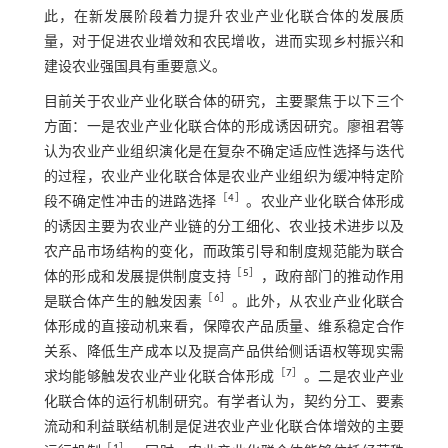
此，在新发展阶段着力提升农业产业化联合体的发展质
量，对于促进农业增效和农民增收，进而实现乡村振兴和
建设农业强国具有重要意义。
目前关于农业产业化联合体的研究，主要聚焦于以下三个
方面：一是农业产业化联合体的形成诱因研究。廖祖君等
认为农业产业组织演化是在复杂不确定适应性选择与迭代
的过程，农业产业化联合体是农业产业组织为缓冲特定阶
［
4
］
段不确定性冲击的进路选择
。农业产业化联合体形成
的诱因主要为农业产业链的分工细化、农业技术进步以及
农产品市场结构的变化，而政策引导和制度规范能为联合
［
5
］
体的形成和发展提供制度支持
，政府部门的推动作用
［
6
］
是联合体产生的触发因素
。此外，从农业产业化联合
体形成的直接动机来看，保障农产品质量、维系稳定合作
关系、降低生产成本以及提高产品供给侧话语权等现实需
［
7
］
求均能够触发农业产业化联合体形成
。二是农业产业
化联合体的运行机制研究。有学者认为，契约分工、要素
流动和利益联结机制是促进农业产业化联合体增效的主要