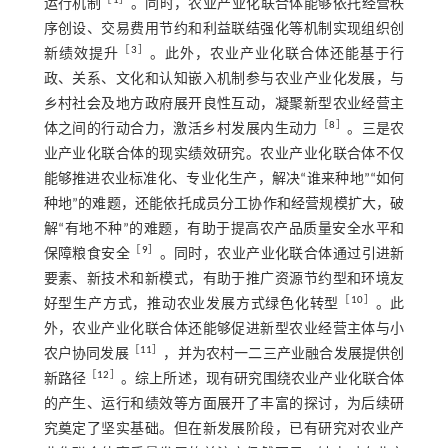
［
1
］
运行机制
。同时，农业产业化联合体能够依托经营秩
序创设、交易费用节约和利益联结强化等机制实现组织创
［
3
］
新绩效提升
。此外，农业产业化联合体还能基于行
政、关系、文化和认知嵌入机制参与农业产业化发展，与
乡村社会及地方政府展开良性互动，凝聚新型农业经营主
［
8
］
体之间的行动合力，激活乡村发展内生动力
。三是农
业产业化联合体的现实绩效研究。农业产业化联合体不仅
能够推进农业标准化、专业化生产，解决“谁来种地”“如何
种地”的难题，还能依托成员分工协作和经营规模扩大，破
解“有地不种”的难题，有助于提高农产品质量安全水平和
［
9
］
保障粮食安全
。同时，农业产业化联合体通过引进新
要素、新技术和新模式，有助于推广资源节约型和环境友
［
10
］
好型生产方式，推动农业发展方式绿色化转型
。此
外，农业产业化联合体还能够促进新型农业经营主体与小
［
11
］
农户协同发展
，并为农村一二三产业融合发展提供创
［
12
］
新路径
。综上所述，现有研究围绕农业产业化联合体
的产生、运行和绩效等方面展开了丰富的探讨，为后续研
究奠定了坚实基础。但在新发展阶段，已有研究对农业产