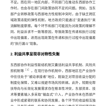
不足。而在同一地区内部，不同部门在推动东西部协作工
作时，也会存在部门间政策协同不足的问题。例如，当东
部产业转移政策与西部地方性规制冲突时，由于缺乏跨区
域政策适配的弹性机制，地方政府只能通过“变通执行”来
消解制度摩擦。每个环节和部门可能因为对政策的理解不
同、利益诉求不一致等原因，导致政策在传递和执行过程
中出现偏差，进而出现政策在传递和执行过程中出现偏差
的“执行漏斗”现象。
2. 利益共享呈现非对称性失衡
东西部协作利益性联结机制又囊括利益共享机制、风险共
［
1
］
担机制等
，在现行协作机制中，西部地区在产业协作
中往往处于“被动承接者”地位，既缺乏对项目收益分配的
制度化保障，又难以规避市场风险转嫁。此外，短期化帮
扶导向与长效化发展需求存在根本性冲突，东部资本、技
术等要素输入多采取“输血式”介入，产业协作未在西部产
业中形成紧密的联系和协同发展，各个环节的收益相互独