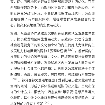
弈，促进西部地区治理体系和干部治理能力的优化。在东
西部协作的趋势下，西部地区不断学习东部治理经验、不
断营造良好政治环境、不断促进治理体系现代化，为西部
发展提供了有力组织保障，增强脱贫群众发展致富的信
心，提高脱贫地区的内生发展动力。
第四，东西部协作通过观念更新转变脱贫地区发展主体意
识，提高脱贫地区内生发展动力。从致贫研究理论出发，
社会规范视角下的亚文化和个体的内生偏好成为理解内生
［
22
］
发展动力影响因素的两种主要理论逻辑
。前者将内生
发展动力的讨论置于制度、文化、环境等宏观社会规范因
素的解释和分析范畴，将脱贫地区内生发展动力匮乏或不
足理解为社会亚文化的产物；后者则认为减贫取决于个体
的动机、态度、价值观念、思想意愿、思维和行为模式等
［
33
］
。部分西部欠发达地区由于受到社会历史文化和地理
空间的限制，形成了群体性或区域性的亚文化，呈现出保
守的生计方式、懒散的生活态度和“等靠要”思想严重等文
化特征，其生计文化难以与现代市场经济发展相契合，谋
［
21
］
求发展的内生动力不足
。