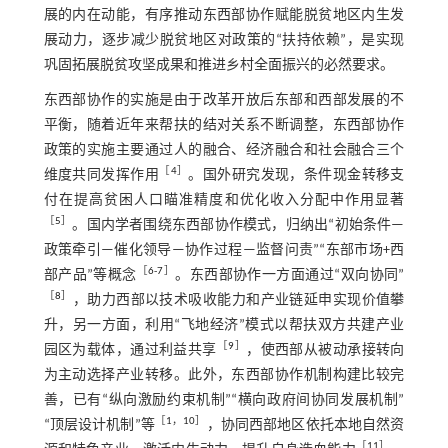
展的内在动能，有序推动东西部协作赋能脱贫地区内生发
展动力，逐步减少脱贫地区对政策的“扶持依赖”，是实现
巩固拓展脱贫攻坚成果和推进乡村全面振兴的必然要求。
东西部协作的实施是由于改革开放后东部和西部发展的不
平衡，随着近年来帮扶的结对关系不断调整，东西部协作
政策的实施主要通过人的融合、经济融合和社会融合三个
［
4
］
维度共同发挥作用
。国外研究发现，条件现金转移支
付在提高贫困人口瞄准精度和优化收入分配中作用显著
［
5
］
。国内学者围绕东西部协作模式，归纳出“初始条件—
政策牵引—催化领导—协作过程—监督问责”“东部市场+西
［
6
⁃
7
］
部产品”等概念
。东西部协作一方面通过“双向协同”
［
8
］
，助力西部以技术吸收能力和产业链延申实现价值攀
升，另一方面，利用“飞地经济”模式以帮扶双方共建产业
［
9
］
园区为载体，通过利益共享
，使西部从被动承接转向
为主动选择产业转移。此外，东西部协作机制构建比较完
善，已有“纵向激励约束机制”“横向政府间协同发展机制”
［
1
，
10
］
“顶层设计机制”等
，协同西部地区依托本地自然资
［
11
］