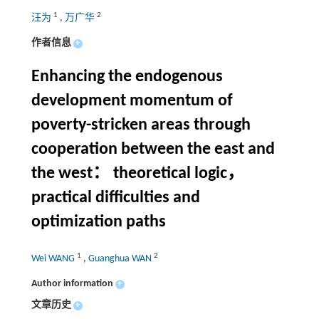
1
2
汪为
,
万广华
作者信息
+
Enhancing the endogenous
development momentum of
poverty-stricken areas through
cooperation between the east and
the west： theoretical logic，
practical difficulties and
optimization paths
1
2
Wei WANG
,
Guanghua WAN
Author information
+
文章历史
+