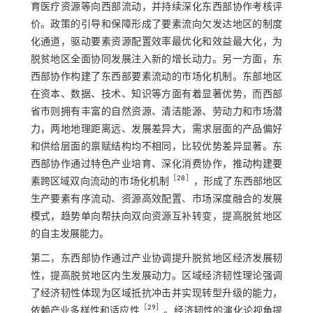
育医疗资源等向西部流动，并持续深化东西部协作考核评
价。政策的引导和保障形成了要素流向欠发达地区的制度
化通道，驱动要素资源配置效率最优化和效益最大化，为
脱贫地区全面协同发展注入新的增长动力。另一方面，东
西部协作构建了东西部要素流动的市场化机制。东部地区
在资本、数据、技术、知识等方面有着显著优势，而西部
省市则拥有丰富的自然资源、清洁能源、劳动力和市场潜
力，两地地理距离远、发展差异大，需求层面的产品偏好
和供给层面的禀赋结构均不相同，比较优势差异显著。东
西部协作通过特色产业培育、深化消费协作，推动构建要
［
28
］
素跨区域双向流动的市场化机制
，形成了东西部地区
生产要素有序流动、资源高效配置、市场深度融合的发展
模式，趋势单向帮扶向双向资源互补转变，提高脱贫地区
的自主发展能力。
第二，东西部协作通过产业协调提升脱贫地区经济发展韧
性，提高脱贫地区内生发展动力。区域经济韧性理论强调
了经济韧性体现为区域抵抗冲击并实现转型升级的能力，
［
29
］
依赖产业多样性和适应性
。经济韧性的演化论视角提