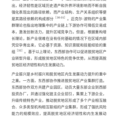
出，经济韧性是区域历史遗产和外界环境影响而不断自我
强化表现出的路径依赖，而产业结构、生产关系组织等便
［
30
⁃
31
］
是其路径依赖的构成部分
。迈克尔·波特的产业集
群理论也指出地理集中的产业链上下游协作可降低交易成
本，激发创新活力，提升区域竞争力。但是，根据重构增
长理论，新产业很难在没有任何基础的情况下在区域内部
凭空孕育出来，它必基于资源、知识禀赋和技能经验的重
［
32
］
组
。基于以上理论，东西部协作可以促进脱贫地区产
业转型升级，形成脱贫地区特色的竞争优势，从而提高脱
贫地区经济韧性和内生发展动力。
产业振兴是乡村振兴和脱贫地区内生发展动力提升的重中
之重。一方面，东西部协作推进脱贫地区产业集群打造。
东西部协作双方共建产业园区，动员大量东部企业到西部
投资办厂，并通过强化链主企业招引，集聚上下游企业，
升级传统特色产业，推动脱贫地区形成了多个产业相互融
合、众多类型机构相互联结的产业集群，形成了强抗风险
能力的规模效应，提高脱贫地区经济韧性和内生发展动