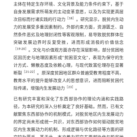
主体在特定生存环境、文化背景及能力条件约束下，基于
自身发展需求所萌发的主动变革意愿，以及为实现更高层
［
18
］
次目标而付诸实践的行动力
。研究显示，脱贫内生动
力的发展受多重因素制约。外部约束方面，资源匮乏、自
然条件恶劣及地理封闭性等客观限制，易导致脱贫群体在
突破发展边界时反复受挫，进而形成消极的价值信念
［
19
⁃
20
］
。文化与价值观方面亦存在深层影响，部分贫困地
区因历史与地理因素形成“贫困亚文化”，表现为保守的生
计方式、懒散态度及依赖心理，与现代致富伦理存在显著
［
21
⁃
22
］
断裂
。原深度贫困地区群众普遍受教育程度不高，
教育水平的提升能够改变人的思想意识，进而阻断贫困代
［
23
］
际传递，增强内生发展动力
。
已有研究丰富和深化了东西部协作的理论内涵和实践路
径，为本研究的深入分析奠定了良好基础。然而，已有文
献聚焦东西部协作的机制模式，对脱贫地区内生发展动力
的界定尚未形成统一共识，对东西部协作如何驱动脱贫地
区内生发展动力的机制、形成逻辑与优化路径等方面的研