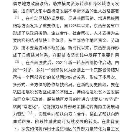
倡导地方政府联结，助推横向资源转移和跨区域协同发
展，进而解决东中西梯度发展不平衡矛盾的重大战略部署
［
1
］
，在推动区域协调发展、促进共同富裕、增进民族团
结等方面发挥了重要作用。自1996年以来，东西部各省市
形成了以政府援助、企业合作、社会帮扶、人才支持为主
要内容的结对帮扶工作体系，东西部协作地区资金、劳动
力、技术要素流动不断加强。新时代以来，东西部协作形
成了县级结对体系，在脱贫攻坚实践中发挥了重要作用
［
2
］
。在全面脱贫后，2021年新一轮东西部协作启动，由
原“一对多、多对一”调整优化为原则上一个东部省份结对
帮扶一个西部省份的长期固定结对关系，形成了多层次、
多形式、全方位的协作帮扶格局。在新的历史阶段，要在
巩固拓展脱贫攻坚成果的基础上，持续推进脱贫地区发展
和群众生活改善。脱贫地区发展的推进方式要从“攻坚式”
转向“常态化”，动能推力从外部政策推动转向内生发展动
［
3
］
力驱动
，实现单向帮扶向双向合作、输血式帮扶向造
血式帮扶、阶段性减贫向可持续发展的转变。在此背景
下，探究如何将作用于脱贫地区的外部力量转化为自主发