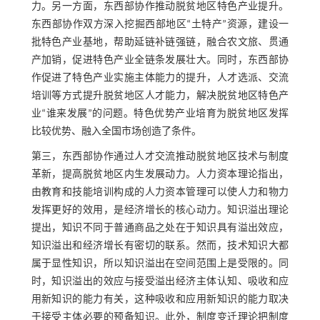
力。另一方面，东西部协作推动脱贫地区特色产业提升。
东西部协作双方深入挖掘西部地区“土特产”资源，建设一
批特色产业基地，帮助延链补链强链，融合农文旅、贯通
产加销，促进特色产业全链条发展壮大。同时，东西部协
作促进了特色产业实施主体能力的提升，人才选派、交流
培训等方式提升脱贫地区人才能力，解决脱贫地区特色产
业“谁来发展”的问题。特色优势产业培育为脱贫地区发挥
比较优势、融入全国市场创造了条件。
第三，东西部协作通过人才交流推动脱贫地区技术与制度
革新，提高脱贫地区内生发展动力。人力资本理论指出，
由教育和技能培训构成的人力资本管理可以使人力和物力
发挥更好的效用，是经济增长的核心动力。知识溢出理论
提出，知识不同于普通商品之处在于知识具有溢出效应，
知识溢出和经济增长有密切的联系。然而，技术知识大都
属于显性知识，所以知识溢出在空间范围上是受限的。同
时，知识溢出的效应与接受溢出经济主体认知、吸收和应
用新知识的能力有关，这种吸收和应用新知识的能力取决
于接受主体必要的预备知识。此外，制度变迁理论把制度