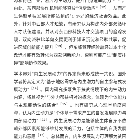
源和特色产业，激活内生动力，提升自身造血能力
。
［
12
］
由此，东西部协作机制能够释放“倍增效应”
，从而产
生远超单独发展所能达到的“1+1>2”的经济社会效益。此
外，针对中西部人才短缺，有研究认为构建内外部双循环
人才队伍建设，并从对东西部科技人才交流项目的追踪发
现，双向派驻比单向支援更利于知识沉淀和经验共享，促
［
13
］
进区域创新能力提升
，但东部管理经验需经过本土化
改造才能有效转化为西部创新能力，否则可能产生“制度排
异”影响协作效果。
学术界对“内生发展动力”的界定尚未形成统一共识。国外
学者将其定义为“基于地区需求与内生潜力的自主参与式发
［
14
］
展动力”
。国内研究多聚焦于扶贫情境下的内生动力
内涵，将其视为“与外力帮扶相对的概念，体现为个体能力
［
15
］
与主观能动性的结合”
。也有研究从心理学角度阐
释，认为内生动力是“个体基于需求产生的自发发展能力与
［
16
］
内部驱动力”
。内生发展动力是能够使主体自身不依
赖外部因素所能够维持发展的活力，包括主体的自我发展
［
17
］
能力和意愿
。总体而言，内生发展动力可理解为贫困