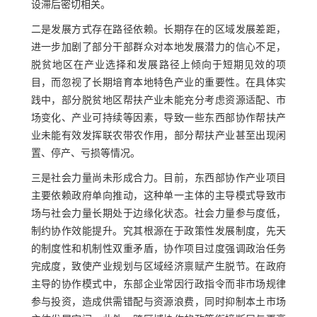
设滞后密切相关。
二是发展方式存在路径依赖。长期存在的区域发展差距，
进一步加剧了部分干部群众对本地发展潜力的信心不足，
脱贫地区在产业选择和发展路径上倾向于短期见效的项
目，而忽视了长期培育本地特色产业的重要性。在具体实
践中，部分脱贫地区帮扶产业未能充分考虑资源适配、市
场变化、产业可持续等因素，导致一些东西部协作帮扶产
业未能有效发挥联农带农作用，部分帮扶产业甚至出现闲
置、停产、亏损等情况。
三是社会力量尚未形成合力。目前，东西部协作产业项目
主要依赖政府单向推动，这种单一主体的主导模式导致市
场与社会力量长期处于边缘化状态。社会力量参与度低，
制约协作效能提升。究其根源在于政策性发展制度，先天
的制度性和机制性双重矛盾，协作项目过度强调政治任务
完成度，致使产业规划与区域经济禀赋产生脱节。在政府
主导的协作模式中，东部企业常因行政指令而非市场规律
参与投资，造成供需错配与资源浪费，同时抑制本土市场