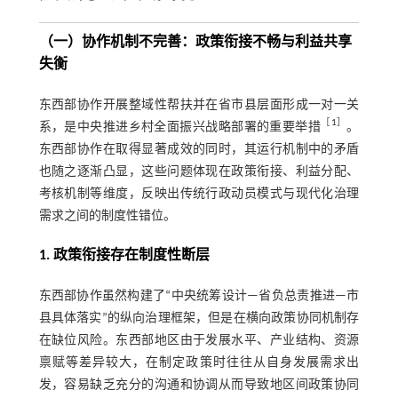
（一）协作机制不完善：政策衔接不畅与利益共享
失衡
东西部协作开展整域性帮扶并在省市县层面形成一对一关
［
1
］
系，是中央推进乡村全面振兴战略部署的重要举措
。
东西部协作在取得显著成效的同时，其运行机制中的矛盾
也随之逐渐凸显，这些问题体现在政策衔接、利益分配、
考核机制等维度，反映出传统行政动员模式与现代化治理
需求之间的制度性错位。
1. 政策衔接存在制度性断层
东西部协作虽然构建了“中央统筹设计—省负总责推进—市
县具体落实”的纵向治理框架，但是在横向政策协同机制存
在缺位风险。东西部地区由于发展水平、产业结构、资源
禀赋等差异较大，在制定政策时往往从自身发展需求出
发，容易缺乏充分的沟通和协调从而导致地区间政策协同