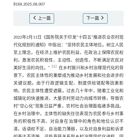
816X.2025.06.007
上一篇
下一篇
2022年2月11日《国务院关于印发“十四五”推进农业农村现
代化规划的通知》中指出：“坚持农民主体地位。树立人民
至上理念，在经济上维护农民利益，在政治上保障农民权
利，激发农民积极性、主动性、创造性，不断满足农民对
［
1
］
美好生活的向往。”
在乡村振兴和乡村治理现代化的背
景下，农民主体性的重塑成为推动乡村发展和社会进步的
关键议题。由于行政逻辑支配、制度供给错配等因素影
响，农民主体性遭受遮蔽。过去几十年中，随着工业化和
城镇化的快速推进，大量农村劳动力向城市转移，导致农
村“空心化”现象日益严重，农村社会治理面临诸多挑战。
在乡村治理中，主体性的缺失往往表现为农民参与乡村事
务的积极性不高、对自身在治理中的角色和地位认识不
清，话语权不足、自治能力薄弱，以及对自身利益和诉求
的表达不清晰，这些直接关系到乡村治理现代化进程。因