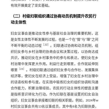
有效开展奠定了坚实基础。
（二）村级妇联组织通过协商动员机制提升农民行
动主体性
妇女议事会是推动女性参与基层社会治理的重要机制，这
是女性主体性不断发展的过程，也是一个在“情”与“理”之间
［
22
］
不断平衡的动态过程
。妇联通过协商和动员机制，组
织妇女参与乡村治理的协商会议和决策过程，以协商达成
共识，推动妇女在乡村事务中的参与和表达，使妇女在乡
村治理中发挥更大作用。利益行走到哪里，合作就延伸到
［
23
］
哪里
。村级妇联通过组织妇女参与合作社、发展集体
经济等，使妇女在经济上受益，增强了妇女在乡村治理中
的话语权和参与度。在实践中锻炼妇女的组织协调和沟通
合作能力，积累治理经验。农民的行动主体性的塑造主要
是指将意识转化为行动。作为妇联在基层设置的妇女自治
组织，妇女议事会承接着妇联的相关职能。例如，2024年w
村妇女议事会共有13名议事成员，其中有6名为妇联执委，