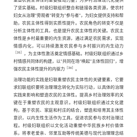
重塑农民主体性的重要推动力量，为乡村治理现代化提供
了坚实基础。村级妇联组织整合和链接各类资源，使农村
妇女从治理“旁观者”转变为“参与者”，为妇女提供支持和帮
助，农民主体性得到实质性提升。农民角色的转变不仅是
分析主体性的工具，也是提升农民主体性的关键。农民主
体性是乡村最重要的内生资源，通过满足农民需求，实现
情感内化，可以持续激发农民参与乡村振兴的内生动力
［
35
］
，为主体性激活奠定情感基础。村级妇联组织通过乡
村情感共同体的构建，以“共同在场”唤起“主体性回归”，增
［
36
］
强农民主体性提升的内驱力
。
治理功能的实践是妇联重塑农民主体性的关键要素，它要
求妇联组织要将治理理念转化为实际行动，以具体的治理
实践来影响和塑造农民的主体性。提高乡村治理效率的关
键在于重塑农民的主观意识。村级妇联组织通过文化建
构，基于农民、家庭和村庄的结合，塑造和培育其主体性
意识，以内生性生活作为工具，促进农民参与农村治理过
程。村级妇联组织以文化活动重塑中华民族乡村价值体
系，将孝老爱亲、邻里互助等传统美德与现代治理理念结