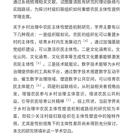
通过系统梳理相关文献，试图厘清既有研究的理论脉络与
实践路径，为探讨村级妇联组织如何重塑农民主体性提供
学理支撑。
关于乡村治理中农民主体性塑造机制研究，学界主要有以
下几种观点：一是组织赋权论。农民的组织化可以重建乡
［
4
］
村的主体性，培育乡村内生发展动力
，通过加强基层
党组织建设，可以激活农民主体性。二是文化涵育论。文
化认同、文化涵育、文化资本等生成性文化要素能够激发
［
5
］
农民主体性
。三是技术赋能论。数字技术能够为乡村
治理提供新的工具和平台，通过数字技术搭建数字互动平
台、催生数字治理场域、塑造数字公共空间，可以培育农
［
6
］
民主体能力
。四是利益联结论。从利益相关者视角出
发，增强农民参与乡村治理主体意识，增进农民公共利
［
7
］
益，引导农民培育公共精神
。综上所述，当前学界关
于乡村治理中农民主体性塑造机制或路径的研究较为丰
富，但较少关注村级妇联组织在主体性塑造中的独特作
用，尤其是性别视角下的主体性差异尚未得到充分探讨，
本文的研究将填补这一学术空白。