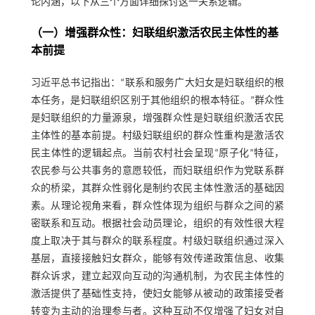
论内涵，以下从三个方面详细探讨这一关系逻辑。
（一）增强群众性：妇联组织激活农民主体性的基
本前提
习近平总书记指出：“联系和服务广大妇女是妇联组织的根
本任务，是妇联组织区别于其他组织的根本特征。”群众性
是妇联组织的力量源泉，增强群众性是妇联组织激活农民
主体性的基本前提。村级妇联组织的群众性重构是激活农
民主体性的逻辑起点。当前农村社会呈现“原子化”特征，
农民参与公共事务的意愿较低，而妇联组织作为党联系群
众的桥梁，其群众性弱化是制约农民主体性激活的基础因
素。从理论视角来看，群众性体现为组织与群众之间的紧
密联系和互动。根据社会动员理论，组织的有效性很大程
度上取决于其与群众的联系程度。村级妇联组织通过深入
基层，直接接触妇女群众，能够有效传递政策信息、收集
群众诉求，建立起双向互动的沟通机制，为农民主体性的
激活提供了基础性支持，使妇女能够从被动的政策接受者
转变为主动的治理参与者。这种互动不仅增强了妇女对自