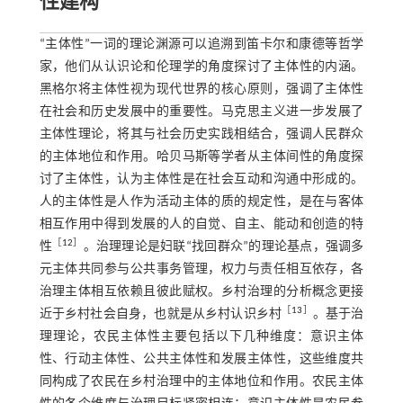
性建构
“主体性”一词的理论渊源可以追溯到笛卡尔和康德等哲学
家，他们从认识论和伦理学的角度探讨了主体性的内涵。
黑格尔将主体性视为现代世界的核心原则，强调了主体性
在社会和历史发展中的重要性。马克思主义进一步发展了
主体性理论，将其与社会历史实践相结合，强调人民群众
的主体地位和作用。哈贝马斯等学者从主体间性的角度探
讨了主体性，认为主体性是在社会互动和沟通中形成的。
人的主体性是人作为活动主体的质的规定性，是在与客体
相互作用中得到发展的人的自觉、自主、能动和创造的特
［
12
］
性
。治理理论是妇联“找回群众”的理论基点，强调多
元主体共同参与公共事务管理，权力与责任相互依存，各
治理主体相互依赖且彼此赋权。乡村治理的分析概念更接
［
13
］
近于乡村社会自身，也就是从乡村认识乡村
。基于治
理理论，农民主体性主要包括以下几种维度：意识主体
性、行动主体性、公共主体性和发展主体性，这些维度共
同构成了农民在乡村治理中的主体地位和作用。农民主体