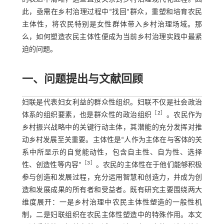
此，亟需在乡村治理过程中“找回”群众，重塑和培育农民
主体性，将农民特别是女性群体带入乡村治理场域。那
么，如何塑造农民主体性便成为当前乡村治理实践中最紧
迫的问题。
一、问题提出与文献回顾
妇联是代表妇女利益的群众性组织。妇联不仅是社会政治
［
2
］
体系的组织要素，也是群众性的政治组织
。农民作为
乡村振兴战略中的关键行动主体，其潜能的充分发挥对推
动乡村发展至关重要。主体性是“人作为主体在与客体的关
系中所显示的自觉能动性，包含自主性、自为性、选择
［
3
］
性、创造性等内容”
。农民的主体性在于他们能够积极
参与创造和发展过程，充分运用智慧和创造力，并成为创
造和发展成果的所有者和受益者。既有研究主要围绕两大
维度展开：一是乡村治理中农民主体性塑造的一般性机
制，二是妇联组织在农民主体性塑造中的特殊作用。本文