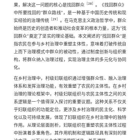
［
28
］
果，解决这一问题的核心是找回群众
。《找回群众》
中所要找回的“群众路线”，是一种基于中国历史传统和现
［
29
］
实经验的治理传统
。在马克思主义政治哲学中，群众
始终是历史的创造者和推动社会变革的根本力量，这为“找
回群众”奠定了坚实的理论基础。本文阐述的“找回群众”是
指农民在参与乡村治理中重塑主体性，意味着打破传统自
上而下治理模式中群众的被动性，通过制度创新与组织重
构，将群众纳入治理过程，实现治理主体的多元化与协同
化。
在乡村治理中，村级妇联组织通过增强群众性、融入治理
体系和发挥治理功能，有效重塑了农民的主体性。在乡村
治理的理论框架中，村级妇联组织与农民主体性之间的关
系逻辑是一个值得深入探讨的重要议题。这种关系不仅关
乎妇联组织的功能定位，更涉及乡村治理的民主化、科学
化以及可持续发展，体现了妇联组织在乡村治理中的独特
作用。从理论层面剖析，妇联组织在重塑农民主体性过程
中扮演着多重角色，其作用机制和逻辑路径具有深刻的理