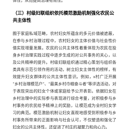
体性，从而提高治理有效性。
（三）村级妇联组织依托模范激励机制强化农民公
共主体性
囿于家庭私域范畴，农村妇女所蕴含的多元价值被遮蔽，
在参与乡村治理过程中，农村妇女的主体价值与社会性价
值实现增量发展。农民的公共主体性着重体现为农民在投
身乡村治理实践过程中逐步生成的对公共事务的关心，以
及公共精神的提升。村级妇联组织通过精心策划与组织各
类具有示范引领作用的活动，树立妇女主体性的榜样，有
效提升妇女群体的公共主体性意识。例如，x村广泛开展
“乡村治理模范户”、“最美乡村巾帼奋斗者”等评选活动，对
于表现突出的妇女个体或家庭给予公开表彰。依据妇女在
乡村治理中的实际参与表现进行综合考量，对积极参与乡
村事务的农民给予精神上的奖励，让模范成为全村妇女学
习的典范。模范激励机制让妇女直观地感受到积极参与乡
村事务所带来的正面影响与社会认可，不仅塑造和强化了
妇女的公共主体性，还促进了村庄的凝聚力和向心力。