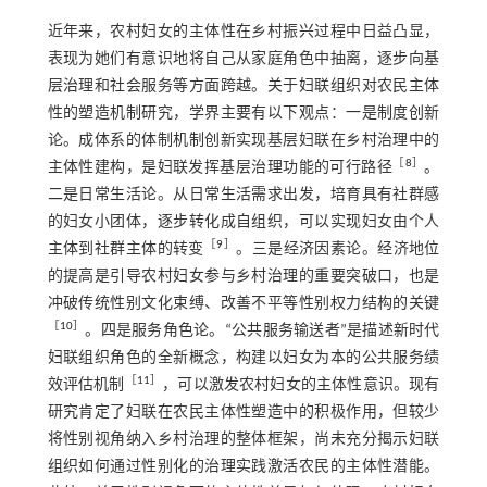
近年来，农村妇女的主体性在乡村振兴过程中日益凸显，
表现为她们有意识地将自己从家庭角色中抽离，逐步向基
层治理和社会服务等方面跨越。关于妇联组织对农民主体
性的塑造机制研究，学界主要有以下观点：一是制度创新
论。成体系的体制机制创新实现基层妇联在乡村治理中的
［
8
］
主体性建构，是妇联发挥基层治理功能的可行路径
。
二是日常生活论。从日常生活需求出发，培育具有社群感
的妇女小团体，逐步转化成自组织，可以实现妇女由个人
［
9
］
主体到社群主体的转变
。三是经济因素论。经济地位
的提高是引导农村妇女参与乡村治理的重要突破口，也是
冲破传统性别文化束缚、改善不平等性别权力结构的关键
［
10
］
。四是服务角色论。“公共服务输送者”是描述新时代
妇联组织角色的全新概念，构建以妇女为本的公共服务绩
［
11
］
效评估机制
，可以激发农村妇女的主体性意识。现有
研究肯定了妇联在农民主体性塑造中的积极作用，但较少
将性别视角纳入乡村治理的整体框架，尚未充分揭示妇联
组织如何通过性别化的治理实践激活农民的主体性潜能。