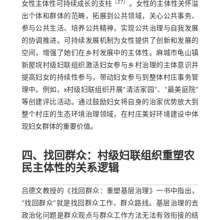
［
27
］
女性主体性可持续成长的支柱
。女性的主体性关怀溢
出个体和群体的范畴，拓展到公共领域，关心公共事务、
参与公共生活、培养公共精神，实现公共治理与自我发展
的协调推进。可持续发展机制为女性提供了创新和发展的
空间，增强了她们在乡村发展中的主体性。麻城市龟山镇
新屋垸村级妇联组织激活妇女参与乡村治理的主体意识并
提高妇女的持续性参与，带动妇女参与到整体村庄事务管
理中。例如，x村级妇联组织开展“清洁家园”、“最美庭院”
等创建评比活动。通过鼓励妇女将自身的治家优势放大到
整个村庄的生态环境治理领域，在村庄美好环境建设中体
现妇女群体的重要价值。
四、找回群众：村级妇联组织重塑农
民主体性的关系逻辑
吕德文教授的《找回群众：重塑基层治理》一书中指出，
“找回群众”就是找回群众工作、群众路线。基层治理的去
政治化问题是群众观点与群众工作方法无法有效衔接的结