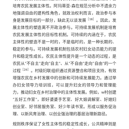
培育农民发展主体性。阿玛蒂亚·森在规范分析中不遗余力
地强调自由的建构性角色，就政治权利而言，政治参与本
［
18
］
身是发展目标的一部分，缺此无以谈发展
。因此，发
展主体性的塑造离不开政治参与。可持续发展机制是培育
农民发展主体性的目标性机制。可持续的内涵在于，农民
主体性的塑造不是一时的，不是临时的，是一种长期的、
稳定的参与。可持续发展机制包括农村妇女动员能力的提
升和稳定性成长。农民主体性提升是一个动态的过程，是
农民从“不自主”走向“自主”、从“不自由”走向“自由”的一个
［
26
］
过程
。村级妇联组织通过资源整合和项目支持，有效
增强农民在乡村发展中的创新和可持续发展能力。通过举
办妇女领导力培训班，可以提升妇女的领导力和管理能
力，推动妇女在乡村治理中的主体性发展。例如，w村创建
“五好工作室”，即好婆婆手艺室、好大姐调解室、好媳妇
创业室、好邻居服务室、好少年读书室。形成以服务促治
理、以新风育治理、以创业强治理的基层治理新路径。
规则秩序保证了女性主体性的稳定性成长，公共精神则是