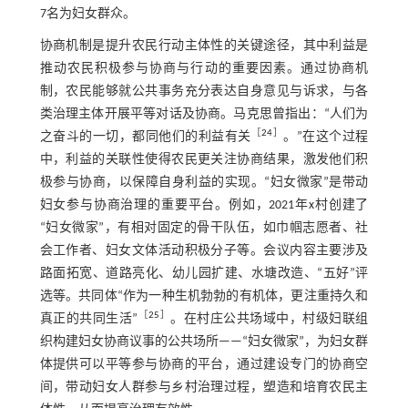
7名为妇女群众。
协商机制是提升农民行动主体性的关键途径，其中利益是
推动农民积极参与协商与行动的重要因素。通过协商机
制，农民能够就公共事务充分表达自身意见与诉求，与各
类治理主体开展平等对话及协商。马克思曾指出：“人们为
［
24
］
之奋斗的一切，都同他们的利益有关
。”在这个过程
中，利益的关联性使得农民更关注协商结果，激发他们积
极参与协商，以保障自身利益的实现。“妇女微家”是带动
妇女参与协商治理的重要平台。例如，2021年x村创建了
“妇女微家”，有相对固定的骨干队伍，如巾帼志愿者、社
会工作者、妇女文体活动积极分子等。会议内容主要涉及
路面拓宽、道路亮化、幼儿园扩建、水塘改造、“五好”评
选等。共同体“作为一种生机勃勃的有机体，更注重持久和
［
25
］
真正的共同生活”
。在村庄公共场域中，村级妇联组
织构建妇女协商议事的公共场所——“妇女微家”，为妇女群
体提供可以平等参与协商的平台，通过建设专门的协商空
间，带动妇女人群参与乡村治理过程，塑造和培育农民主