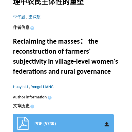
理中农民主体性的重塑
李华胤
,
梁咏琪
作者信息
+
Reclaiming the masses： the
reconstruction of farmers'
subjectivity in village-level women's
federations and rural governance
Huayin LI
,
Yongqi LIANG
Author information
+
文章历史
+
PDF (573K)