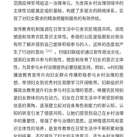
范围延伸至塆组这一治理单元，为发挥乡村治理领域中的
主体性功能奠定组织基础，构建了多层次的网格体系，实
现了对妇女需求的精准把握和服务的有效供给。
宣传教育机制强调在日常生活中引发农民情感共鸣，进而
塑造和培育农民意识主体性。参政的公民是指那些对政治
有所了解并感到自己能够积极参与的人，这样的态度就产
［
21
］
生了行动的意向
。村级妇联组织通过宣传政治文化，
提高妇女群众参与积极性，塑造和培育了妇女的意识主体
性，为其参与乡村治理提供必要技能支持。例如，w村妇联
播放教育宣传片向妇女群众传播积极参与乡村治理的思
想，带领妇女到优秀村庄观摩学习开阔眼界。妇联组织开
展政治教育提升妇女参与村庄治理的意愿，唤醒农民特别
是妇女群体的内在动力。妇女在日常生活中不断受到积极
信息的熏陶，逐渐建立起对自身角色和能力的新认知，认
知的转变引发了情感共鸣，让她们感受到自己在乡村治理
中的重要性，增强了参与治理的意愿。这种情感共鸣和意
识主体性的培养，是宣传教育在日常生活中不断积累和强
化的结果，不仅提升了妇女的主体意识，还为乡村治理的