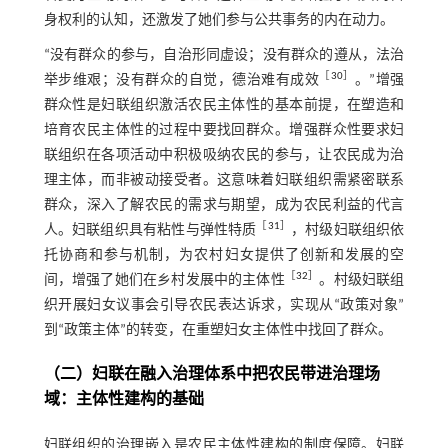
身权利的认知，还激发了她们参与公共事务的内在动力。
“没有群众的参与，自治形同虚设；没有群众的遵从，法治
［
30
］
举步维艰；没有群众的自觉，德治难有成效
。”增强
群众性是妇联组织激活农民主体性的基本前提，在塑造和
培育农民主体性的过程中要找回群众。增强群众性要求妇
联组织在各项活动中积极吸纳农民的参与，让农民成为治
理主体，而非被动接受者。这意味着妇联组织需紧密联系
群众，深入了解农民的需求与期望，成为农民利益的代言
［
31
］
人。妇联组织具有粘性与弹性特质
，村级妇联组织依
托协商和参与机制，为农村妇女提供了创新和发展的空
［
32
］
间，增强了她们在乡村发展中的主体性
。村级妇联组
织开展妇女议事会引导农民表达诉求，实现从“政策对象”
到“政策主体”的转变，在重塑妇女主体性中找回了群众。
（二）妇联在融入治理体系中把农民带进治理场
域：主体性建构的基础
妇联组织的治理嵌入是农民主体性建构的制度保障。妇联