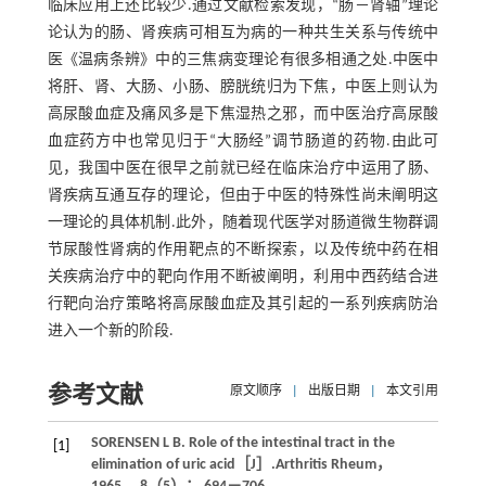
临床应用上还比较少.通过文献检索发现，“肠－肾轴”理论
论认为的肠、肾疾病可相互为病的一种共生关系与传统中
医《温病条辨》中的三焦病变理论有很多相通之处.中医中
将肝、肾、大肠、小肠、膀胱统归为下焦，中医上则认为
高尿酸血症及痛风多是下焦湿热之邪，而中医治疗高尿酸
血症药方中也常见归于“大肠经”调节肠道的药物.由此可
见，我国中医在很早之前就已经在临床治疗中运用了肠、
肾疾病互通互存的理论，但由于中医的特殊性尚未阐明这
一理论的具体机制.此外，随着现代医学对肠道微生物群调
节尿酸性肾病的作用靶点的不断探索，以及传统中药在相
关疾病治疗中的靶向作用不断被阐明，利用中西药结合进
行靶向治疗策略将高尿酸血症及其引起的一系列疾病防治
进入一个新的阶段.
参考文献
原文顺序
|
出版日期
|
本文引用
SORENSEN
L B
. Role of the intestinal tract in the
[1]
elimination of uric acid［J］.
Arthritis Rheum
，