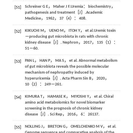
Schreiner
G E
，
Maher
J F
.Uremia： biochemistry，
[51]
pathogenesis and treatment［J］.
Academic
Medicine
，
1962
，
37
（4）： 408.
KIKUCHI
M
，
UENO
M
，
ITOH
Y
， et al.Uremic toxin
[52]
－producing gut microbiota in rats with chronic
kidney disease［J］.
Nephron
，
2017
，
135
（1）：
51－60.
PAN
L
，
HAN
P
，
MA
S
， et al. Abnormal metabolism
[53]
of gut microbiota reveals the possible molecular
mechanism of nephropathy induced by
hyperuricemia［J］.
Acta Pharm Sin B
，
2020
，
10
（2）： 249－261.
KIMURA
T
，
HAMASE
K
，
MIYOSHI
Y
， et al. Chiral
[54]
amino acid metabolomics for novel biomarker
screening in the prognosis of chronic kidney
disease［J］.
Sci Rep
，
2016
，
6
： 26137.
NOLLING
J
，
BRETON
G
，
OMELCHENKO
M V
， et al.
[55]
Genome sequence and comparative analysis of the