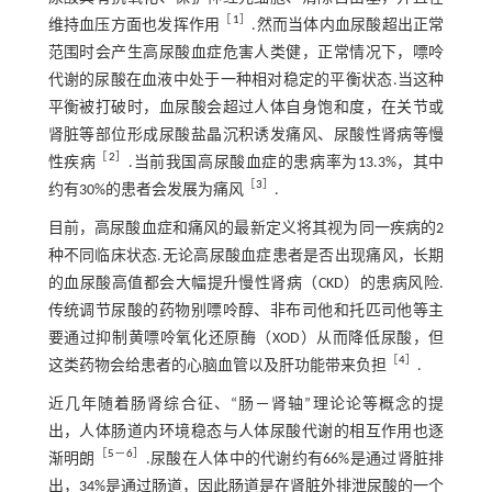
［
1
］
维持血压方面也发挥作用
.然而当体内血尿酸超出正常
范围时会产生高尿酸血症危害人类健，正常情况下，嘌呤
代谢的尿酸在血液中处于一种相对稳定的平衡状态.当这种
平衡被打破时，血尿酸会超过人体自身饱和度，在关节或
肾脏等部位形成尿酸盐晶沉积诱发痛风、尿酸性肾病等慢
［
2
］
性疾病
.当前我国高尿酸血症的患病率为13.3%，其中
［
3
］
约有30%的患者会发展为痛风
.
目前，高尿酸血症和痛风的最新定义将其视为同一疾病的2
种不同临床状态.无论高尿酸血症患者是否出现痛风，长期
的血尿酸高值都会大幅提升慢性肾病（CKD）的患病风险.
传统调节尿酸的药物别嘌呤醇、非布司他和托匹司他等主
要通过抑制黄嘌呤氧化还原酶（XOD）从而降低尿酸，但
［
4
］
这类药物会给患者的心脑血管以及肝功能带来负担
.
近几年随着肠肾综合征、“肠－肾轴”理论论等概念的提
出，人体肠道内环境稳态与人体尿酸代谢的相互作用也逐
［
5
－
6
］
渐明朗
.尿酸在人体中的代谢约有66%是通过肾脏排
出，34%是通过肠道，因此肠道是在肾脏外排泄尿酸的一个