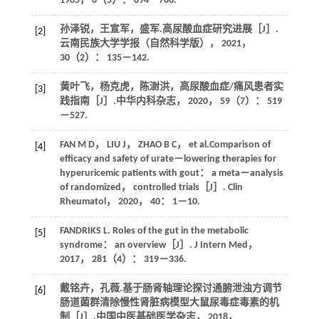
1965
，
8
（5）： 694－706.
孙泽锐，王宣军，盛军.高尿酸血症研究进展［J］.
[2]
云南民族大学学报（自然科学版）
，
2021
，
30
（2）： 135－142.
黄叶飞，杨克虎，陈澍洪，高尿酸血症/痛风患者实
[3]
践指南［J］.
中华内科杂志
，
2020
，
59
（7）： 519
－527.
FAN
M D
，
LIU
J
，
ZHAO
B C
， et al.Comparison of
[4]
efficacy and safety of urate－lowering therapies for
hyperuricemic patients with gout： a meta－analysis
of randomized， controlled trials［J］.
Clin
Rheumatol
，
2020
，
40
： 1－10.
FANDRIKS
L
. Roles of the gut in the metabolic
[5]
syndrome： an overview［J］.
J Intern Med
，
2017
，
281
（4）： 319－336.
戴铭卉，孔薇.基于肠肾轴理论探讨通腑泄浊方调节
[6]
肠道菌群清除慢性肾脏病模型大鼠尿毒症毒素的机
制［J］.
中国中医基础医学杂志
，
2018
，