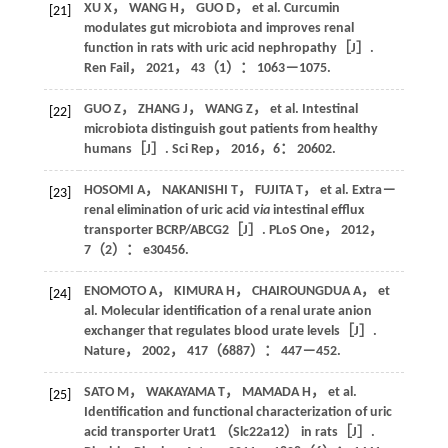
XU
X
，
WANG
H
，
GUO
D
， et al. Curcumin
[21]
modulates gut microbiota and improves renal
function in rats with uric acid nephropathy［J］.
Ren Fail
，
2021
，
43
（1）： 1063－1075.
GUO
Z
，
ZHANG
J
，
WANG
Z
， et al. Intestinal
[22]
microbiota distinguish gout patients from healthy
humans［J］.
Sci Rep
，
2016
，
6
： 20602.
HOSOMI
A
，
NAKANISHI
T
，
FUJITA
T
， et al. Extra－
[23]
renal elimination of uric acid
via
intestinal efflux
transporter BCRP/ABCG2［J］.
PLoS One
，
2012
，
7
（2）： e30456.
ENOMOTO
A
，
KIMURA
H
，
CHAIROUNGDUA
A
， et
[24]
al. Molecular identification of a renal urate anion
exchanger that regulates blood urate levels［J］.
Nature
，
2002
，
417
（6887）： 447－452.
SATO
M
，
WAKAYAMA
T
，
MAMADA
H
， et al.
[25]
Identification and functional characterization of uric
acid transporter Urat1 （Slc22a12） in rats［J］.