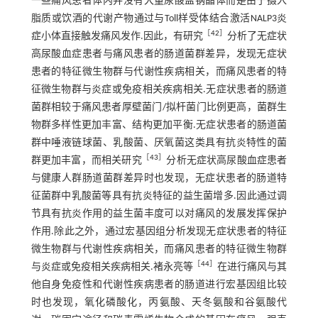
一些痛风患者体内并没有大量尿酸盐钠晶体而是由于摄入
脂质或饮酒的代谢产物通过与Toll样受体结合激活NALP3炎
［
42
］
症小体直接触发痛风发作.因此，有研究
分析了无症状
高尿酸血症患者与痛风患者的肠道菌群差异，发现无症状
患者的特征微生物群与代谢性疾病相关，而痛风患者的特
征微生物群与炎症或免疫相关疾病相关.无症状患者的肠道
菌群相较于痛风患者厚壁菌门/拟杆菌门比例更高，菌群生
物群多样性更加丰富、结构更加平衡.无症状患者的肠道菌
群中唾液链球菌、乳酸菌、厌氧菌这类具有抗炎特性的菌
［
43
］
群更加丰富，而相关研究
分析无症状高尿酸血症患者
与健康人群肠道菌群差异时也发现，无症状患者的肠道特
征菌群中乳酸菌等具有抗炎特征的益生菌增多.因此通过调
节具有抗炎作用的益生菌丰度可以对痛风的发展发挥保护
作用.除此之外，通过宏基因组分析发现无症状患者的特征
微生物群与代谢性疾病相关，而痛风患者的特征微生物群
［
44
］
与炎症或免疫相关疾病相关.褚永亮等
在进行痛风与其
他自身免疫性和代谢性疾病患者的肠道进行宏基因组比较
时也发现，氧化磷酸化，丙氨酸、天冬氨酸和谷氨酸代