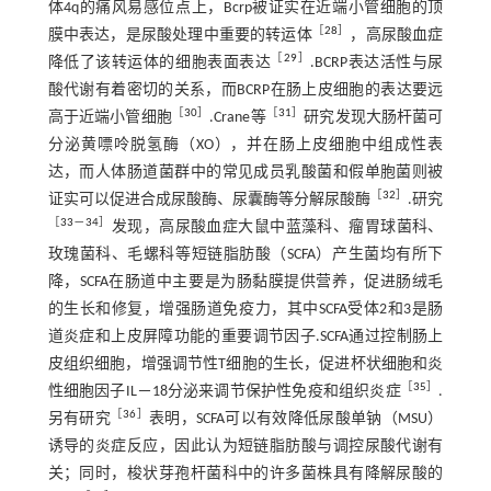
体4q的痛风易感位点上，Bcrp被证实在近端小管细胞的顶
［
28
］
膜中表达，是尿酸处理中重要的转运体
，高尿酸血症
［
29
］
降低了该转运体的细胞表面表达
.BCRP表达活性与尿
酸代谢有着密切的关系，而BCRP在肠上皮细胞的表达要远
［
30
］
［
31
］
高于近端小管细胞
.Crane等
研究发现大肠杆菌可
分泌黄嘌呤脱氢酶（XO），并在肠上皮细胞中组成性表
达，而人体肠道菌群中的常见成员乳酸菌和假单胞菌则被
［
32
］
证实可以促进合成尿酸酶、尿囊酶等分解尿酸酶
.研究
［
33
－
34
］
发现，高尿酸血症大鼠中蓝藻科、瘤胃球菌科、
玫瑰菌科、毛螺科等短链脂肪酸（SCFA）产生菌均有所下
降，SCFA在肠道中主要是为肠黏膜提供营养，促进肠绒毛
的生长和修复，增强肠道免疫力，其中SCFA受体2和3是肠
道炎症和上皮屏障功能的重要调节因子.SCFA通过控制肠上
皮组织细胞，增强调节性T细胞的生长，促进杯状细胞和炎
［
35
］
性细胞因子IL－18分泌来调节保护性免疫和组织炎症
.
［
36
］
另有研究
表明，SCFA可以有效降低尿酸单钠（MSU）
诱导的炎症反应，因此认为短链脂肪酸与调控尿酸代谢有
关；同时，梭状芽孢杆菌科中的许多菌株具有降解尿酸的