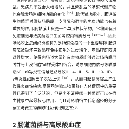
一旦体内的蛋白质、葡萄糖、脂质和碳水化合物的代谢紊
乱，患病几率就会大幅增加，并且紊乱后的肠道代谢产物
［
15
］
也会触发肠道细胞功能的变化
.除代谢功能外，肠道微
生物菌群对维持肠黏膜上皮屏障和宿主的免疫功能也有着
重要的作用.肠黏膜上皮是一个单层柱状结构，它将固有层
［
16
－
17
］
免疫细胞与致病菌或共生菌等腔内物质分离
.因此
肠黏膜上皮组织也被称为是肠道免疫的一个重要屏障.肠道
屏障被破坏导致黏膜免疫细胞的过度活化，肠黏膜屏障通
透性增大，使得内肠道大量的有害物质能够通过肠粘膜屏
障并与上皮细胞Toll样受体相结合，诱导细胞内信号级联激
活NF－
κ
B等炎性信号通路导致IL－4、IL－5、IL－10、IFN－
［
18
］
γ
等炎性细胞因子表达上调
，从而引起易感宿主产生
慢性炎症性疾病.尽管肠道微生物菌群在人体健康中的重要
性已得到了广泛认识，但是尚不清楚哪一种菌群可以在宿
主健康中起最核心作用，而且对影响宿主代谢途径的分子
宿主与微生物群的相互作用知之甚少.
2 肠道菌群与高尿酸血症