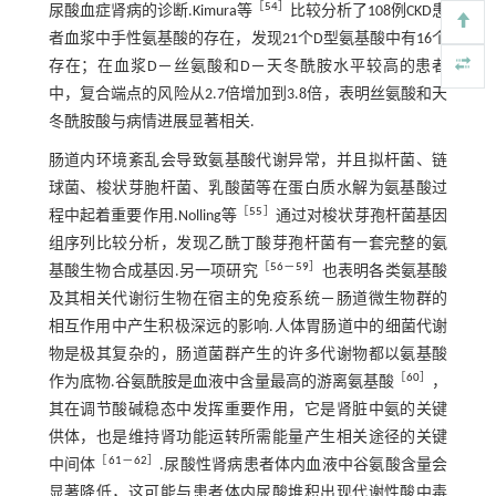
［
54
］
尿酸血症肾病的诊断.Kimura等
比较分析了108例CKD患
者血浆中手性氨基酸的存在，发现21个D型氨基酸中有16个
存在；在血浆D－丝氨酸和D－天冬酰胺水平较高的患者
中，复合端点的风险从2.7倍增加到3.8倍，表明丝氨酸和天
冬酰胺酸与病情进展显著相关.
肠道内环境紊乱会导致氨基酸代谢异常，并且拟杆菌、链
球菌、梭状芽胞杆菌、乳酸菌等在蛋白质水解为氨基酸过
［
55
］
程中起着重要作用.Nolling等
通过对梭状芽孢杆菌基因
组序列比较分析，发现乙酰丁酸芽孢杆菌有一套完整的氨
［
56
－
59
］
基酸生物合成基因.另一项研究
也表明各类氨基酸
及其相关代谢衍生物在宿主的免疫系统－肠道微生物群的
相互作用中产生积极深远的影响.人体胃肠道中的细菌代谢
物是极其复杂的，肠道菌群产生的许多代谢物都以氨基酸
［
60
］
作为底物.谷氨酰胺是血液中含量最高的游离氨基酸
，
其在调节酸碱稳态中发挥重要作用，它是肾脏中氨的关键
供体，也是维持肾功能运转所需能量产生相关途径的关键
［
61
－
62
］
中间体
.尿酸性肾病患者体内血液中谷氨酸含量会
显著降低，这可能与患者体内尿酸堆积出现代谢性酸中毒