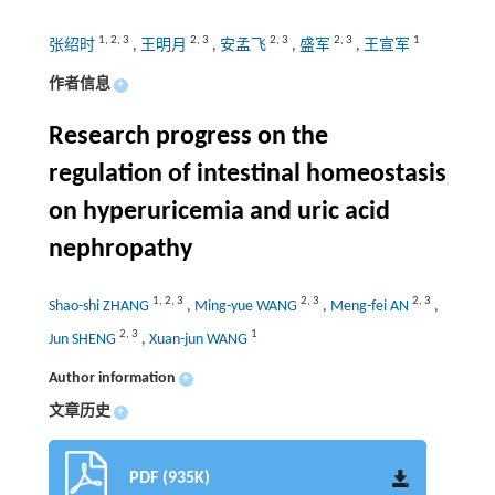
1
,
2
,
3
2
,
3
2
,
3
2
,
3
1
张绍时
,
王明月
,
安孟飞
,
盛军
,
王宣军
作者信息
+
Research progress on the
regulation of intestinal homeostasis
on hyperuricemia and uric acid
nephropathy
1
,
2
,
3
2
,
3
2
,
3
Shao-shi ZHANG
,
Ming-yue WANG
,
Meng-fei AN
,
2
,
3
1
Jun SHENG
,
Xuan-jun WANG
Author information
+
文章历史
+
PDF (935K)