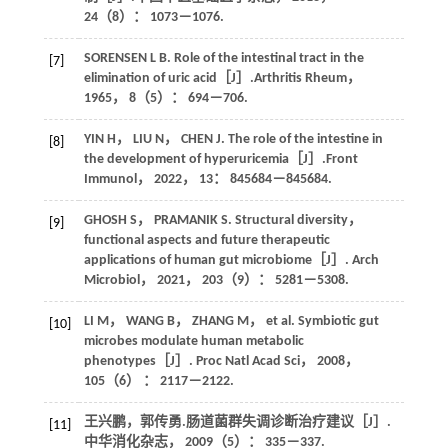
24
（8）： 1073－1076.
SORENSEN
L B
. Role of the intestinal tract in the
[7]
elimination of uric acid［J］.
Arthritis Rheum
，
1965
，
8
（5）： 694－706.
YIN
H
，
LIU
N
，
CHEN
J
. The role of the intestine in
[8]
the development of hyperuricemia［J］.
Front
Immunol
，
2022
，
13
： 845684－845684.
GHOSH
S
，
PRAMANIK
S
. Structural diversity，
[9]
functional aspects and future therapeutic
applications of human gut microbiome［J］.
Arch
Microbiol
，
2021
，
203
（9）： 5281－5308.
LI
M
，
WANG
B
，
ZHANG
M
， et al. Symbiotic gut
[10]
microbes modulate human metabolic
phenotypes［J］.
Proc Natl Acad Sci
，
2008
，
105
（6） ： 2117－2122.
王兴鹏，郭传勇.肠道菌群失调诊断治疗建议［J］.
[11]
中华消化杂志
，
2009
（5）： 335－337.