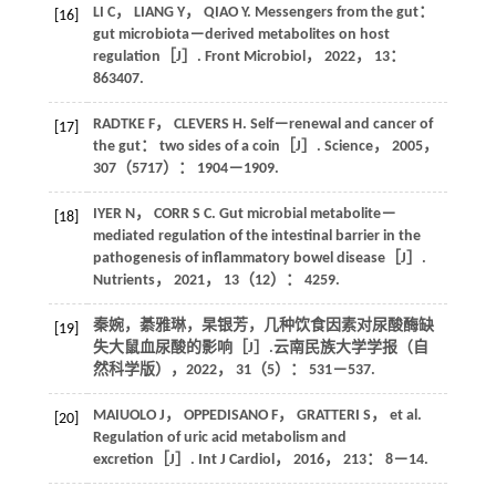
LI
C
，
LIANG
Y
，
QIAO
Y
. Messengers from the gut：
[16]
gut microbiota－derived metabolites on host
regulation［J］.
Front Microbiol
，
2022
，
13
：
863407.
RADTKE
F
，
CLEVERS
H
. Self－renewal and cancer of
[17]
the gut： two sides of a coin［J］.
Science
，
2005
，
307
（5717）： 1904－1909.
IYER
N
，
CORR
S C
. Gut microbial metabolite－
[18]
mediated regulation of the intestinal barrier in the
pathogenesis of inflammatory bowel disease［J］.
Nutrients
，
2021
，
13
（12）： 4259.
秦婉，綦雅琳，杲银芳，几种饮食因素对尿酸酶缺
[19]
失大鼠血尿酸的影响［J］.
云南民族大学学报（自
然科学版）
，
2022
，
31
（5）： 531－537.
MAIUOLO
J
，
OPPEDISANO
F
，
GRATTERI
S
， et al.
[20]
Regulation of uric acid metabolism and
excretion［J］.
Int J Cardiol
，
2016
，
213
： 8－14.