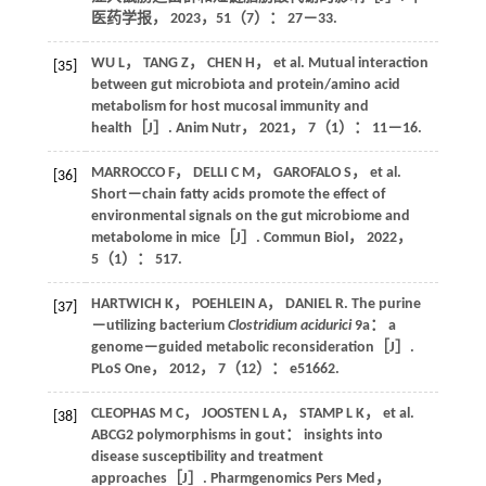
医药学报
，
2023
，
51
（7）： 27－33.
WU
L
，
TANG
Z
，
CHEN
H
， et al. Mutual interaction
[35]
between gut microbiota and protein/amino acid
metabolism for host mucosal immunity and
health［J］.
Anim Nutr
，
2021
，
7
（1）： 11－16.
MARROCCO
F
，
DELLI
C M
，
GAROFALO
S
， et al.
[36]
Short－chain fatty acids promote the effect of
environmental signals on the gut microbiome and
metabolome in mice［J］.
Commun Biol
，
2022
，
5
（1）： 517.
HARTWICH
K
，
POEHLEIN
A
，
DANIEL
R
. The purine
[37]
－utilizing bacterium
Clostridium acidurici
9a： a
genome－guided metabolic reconsideration［J］.
PLoS One
，
2012
，
7
（12）： e51662.
CLEOPHAS
M C
，
JOOSTEN
L A
，
STAMP
L K
， et al.
[38]
ABCG2 polymorphisms in gout： insights into
disease susceptibility and treatment
approaches［J］.
Pharmgenomics Pers Med
，