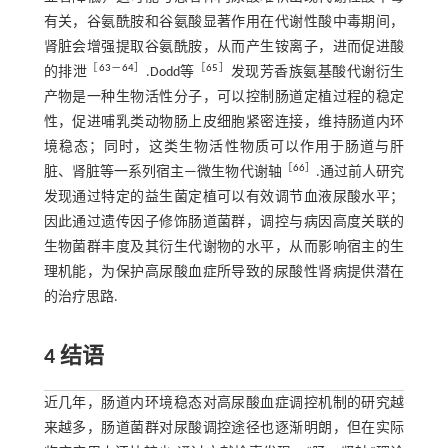
有关，谷氨酰胺和谷氨酸显著作用在代谢性酸中毒期间，
肾脏会增强提取谷氨酰胺，从而产生铵离子，进而促进酸
［
63
－
64
］
［
65
］
的排泄
.Dodd等
发现芳香族氨基酸代谢衍生
产物是一种生物活性分子，可以控制肠道定植过程的稳定
性，促进哺乳类动物肠上皮细胞紧密连接，维持肠道内环
境稳态；同时，这类生物活性物质可以作用于肠道与肝
［
66
］
脏、肾脏等一系列宿主—微生物代谢轴
.通过前人研究
发现通过特定的益生菌定植可以有效调节血液尿酸水平；
因此通过遗传因子修饰肠道菌群，调控与病因高度关联的
生物菌群丰度及其衍生代谢物的水平，从而影响宿主的生
理机能，为保护高尿酸血症所导致的尿酸性肾病提供潜在
的治疗思路.
4 结语
近几年，肠道内环境稳态对高尿酸血症调控机制的研究越
来越多，肠道菌群对尿酸调控途径也逐渐明朗，但在实际