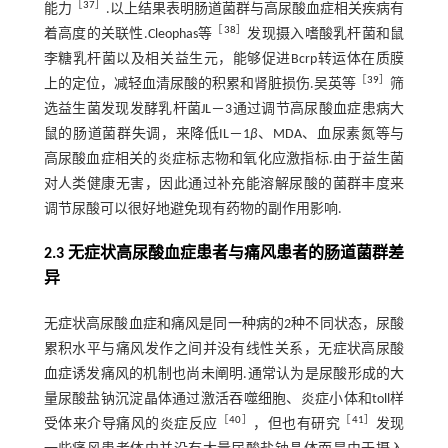
［
37
］
能力
.以上结果表明肠道菌群与高尿酸血症相关疾病有
［
38
］
着高度的关联性.Cleophas等
发现摄入嗜酸乳杆菌和鼠
李糖乳杆菌以及相关益生元，能够促进Bcrp转运体在质膜
［
39
］
上的定位，减轻血清尿酸的积累和肾脏损伤.吴英等
筛
选益生菌发现发酵乳杆菌JL－3通过调节高尿酸血症患病大
鼠的肠道菌群失调，来降低IL－1
β
、MDA、血尿素氮等与
高尿酸血症相关的炎症标志物和氧化应激指标.由于益生菌
对人类健康无害，因此通过补充能溶解尿酸的菌群丰度来
调节尿酸可以很好地避免现有药物的副作用影响.
2.3 无症状高尿酸血症患者与痛风患者的肠道菌群差
异
无症状高尿酸血症和痛风是同一种病的2种不同状态，尿酸
累积水平与痛风发作之间并没有线性关系，无症状高尿酸
血症诱发痛风的机制也尚未阐明.通常认为是尿酸形成的大
量尿酸盐钠沉淀晶体通过激活吞噬细胞、炎症小体和toll样
［
40
］
［
41
］
受体来介导痛风的炎症反应
，但也有研究
发现