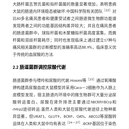
大肠杆菌志贺氏菌和拟杆菌属的数量显著增加，表明患病
［
22
］
大鼠的肠道内环境稳态被破坏.中国科学院有关团队
对
比60多名痛风患者和健康受试者之间肠道微生物群功能谱
发现两者之间的功能基因结构差异较大；并且在痛风患者
的肠道菌群中，球拟杆菌和木聚糖拟杆菌高度富集，而粪
杆菌和双歧杆菌耗尽；同时也发现临床上通过建立17种与
痛风相关菌群的诊断模型的准确率高达88.9%，临床意义优
于传统的血尿酸的方法.
2.2 肠道菌群调控尿酸代谢
［
23
］
肠道菌群参与嘌呤和尿酸的代谢.Hosomi等
通过氧嗪酸
钾构建高尿酸血症大鼠模型并采用Caco－2细胞作为人肠上
皮模型发现，宿主肠道内环境中的微生物群可大量分泌尿
酸转运蛋白，尿酸在肾外排泄主要通过hBCRP/rBCrp和
rMrp2途径转运.虽然人类和大鼠在尿酸代谢途径上物种差
异显著，但URAT1、GLUT9、BCRP、OATs、ABCG2等尿酸转
［
24
－
27
］
运体在人类和大鼠中均有表达
.BCRP基因位于染色