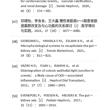
for cardiovascular events， vascular calcification，
and renal damage［J］.
Semin Nephrol
，
2020
，
40
（6）： 574－585.
邓靖怡，李含含，王大鑫.慢性肾脏病3～5期患者肠
[47]
道菌群改变及与心功能的关系探讨［J］.
医学理论
与实践
，
2024
，
37
（18）： 3077－3080.
GIORDANO
L
，
MIHAILA
S M
，
ESLAMI
A H
， et al.
[48]
Microphysiological systems to recapitulate the gut－
kidney axis［J］.
Trends Biotechnol
，
2021
，
39
（8）： 811－823.
VAZIRI
N D
，
YUAN
J
，
RAHIMI
A
， et al.
[49]
Disintegration of colonic epithelial tight junction in
uremia： a likely cause of CKD－associated
inflammation［J］.
Nephrol Dial Transplant
，
2012
，
27
（7）： 2686－2693.
EVENEPOEL
P
，
POESEN
R
，
MEIJERS
B
. The gut－
[50]
kidney axis［J］.
Pediatr Nephrol
，
2017
，
32
（11）： 2005－2014.