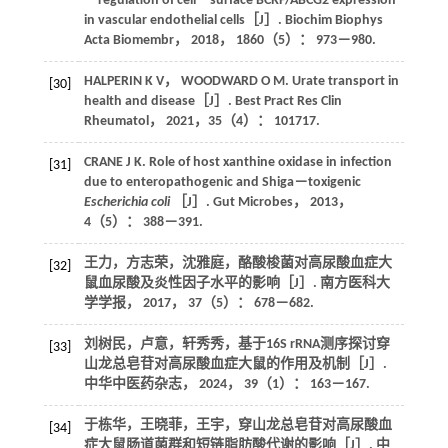
－regulation of cell－surface BCRP/ABCG2 expression
in vascular endothelial cells［J］.
Biochim Biophys
Acta Biomembr
，
2018
，
1860
（5）： 973－980.
HALPERIN
K V
，
WOODWARD
O M
. Urate transport in
[30]
health and disease［J］.
Best Pract Res Clin
Rheumatol
，
2021
，
35
（4）： 101717.
CRANE
J K
. Role of host xanthine oxidase in infection
[31]
due to enteropathogenic and Shiga－toxigenic
Escherichia coli
［J］.
Gut Microbes
，
2013
，
4
（5）： 388－391.
王力，方志荣，沈雅庭，酪酸梭菌对高尿酸血症大
[32]
鼠血尿酸及炎性因子水平的影响［J］.
南方医科大
学学报
，
2017
，
37
（5）： 678－682.
刘树民，卢意，轩秀秀，基于16S rRNA测序探讨穿
[33]
山龙总皂苷对高尿酸血症大鼠的作用及机制［J］.
中华中医药杂志
，
2024
，
39
（1）： 163－167.
于栋华，王晓菲，王宇，穿山龙总皂苷对高尿酸血
[34]
症大鼠肠道菌群和短链脂肪酸代谢的影响［J］.
中