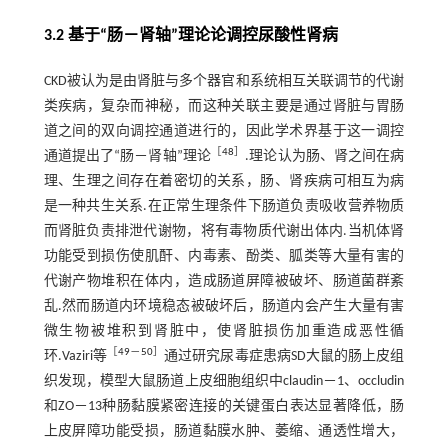
3.2 基于“肠
－
肾轴”理论论调控尿酸性肾病
CKD被认为是由肾脏与多个器官和系统相互关联调节的代谢
类疾病，复杂而神秘，而这种关联主要是通过肾脏与胃肠
道之间的双向调控通道进行的，因此学术界基于这一调控
［
48
］
通道提出了“肠－肾轴”理论
.理论认为肠、肾之间在病
理、生理之间存在着密切的关系，肠、肾疾病可相互为病
是一种共生关系.在正常生理条件下肠道负责吸收营养物质
而肾脏负责排泄代谢物，将有毒物质代谢出体内.当机体肾
功能受到损伤使肌酐、内毒素、酚类、胍类等大量有害的
代谢产物堆积在体内，造成肠道屏障被破坏、肠道菌群紊
乱.然而肠道内环境稳态被破坏后，肠道内会产生大量有害
微生物被堆积到肾脏中，使肾脏损伤加重造成恶性循
［
49
－
50
］
环.Vaziri等
通过研究尿毒症患病SD大鼠的肠上皮组
织发现，模型大鼠肠道上皮细胞组织中claudin－1、occludin
和ZO－13种肠黏膜紧密连接的关键蛋白表达显著降低，肠
上皮屏障功能受损，肠道黏膜水肿、萎缩、通透性增大，