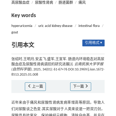
高尿酸血症
/
尿酸性肾病
/
肠道菌群
/
痛风
Key words
hyperuricemia
/
uric acid kidney disease
/
intestinal flora
/
gout
引用格式 ▾
引用本文
张绍时,王明月,安孟飞,盛军,王宣军. 肠道内环境稳态对高尿
酸血症及尿酸性肾病调控的研究进展[J].
云南民族大学学报
(自然科学版)
, 2025, 34(01): 61-67+76 DOI:10.3969/j.issn.1672-
8513.2025.01.008
上一篇
下一篇
近年来由于痛风和尿酸性肾病发病率增高等原因，导致人
们对尿酸谈之色变.其实尿酸对于人类来说是一把双刃剑，
尿酸具有抗氧化、保护神经元细胞、清除自由基，并且在