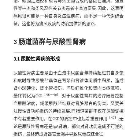
谢、碳固定途径和碳青霉烯生物合成的基因在痛风、强直
性脊柱炎和类风湿性关节炎患者中普遍富集.因此，这表明
痛风很可能是一种自身炎症性疾病，而不是一种代谢综合
征，这也将为痛风疾病的防治提供新的思路.
3 肠道菌群与尿酸性肾病
3.1 尿酸性肾病的形成
尿酸性肾病主要是由于血液中尿酸含量持续超过其自身饱
和度时导致尿酸盐晶体在肾浆和肾锥体间质中积累，造成
肾小球硬化、肾小管损伤、间质纤维化和肾内炎症沉积，
［
45
－
46
］
最终转化为CKD
.对于尿酸性肾病的治疗既要控制
血尿酸浓度，减缓尿酸盐结晶对肾脏器官的伤害，又要关
注慢性肾功能损伤的持续进展.而肠道菌群不仅在尿酸调控
［
47
］
中有着重要作用，在CKD的调控中也起着重要作用
.无
论是尿酸性肾病还是IgA肾病，都会对肾功能造成不可逆的
损伤，最终造成肾器官衰竭并导致尿毒症综合征.