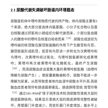
2.1 尿酸代谢失调破坏肠道内环境稳态
尿酸是机体中嘌呤类物质代谢的终产物，体内尿酸主要有2
个来源，绝大部分是由体内氨基酸、小分子化合物以及蛋
白核酸通过肝脏和小肠组织分解代谢而来，少部分是由摄
［
19
］
入的膳食中的嘌呤及核蛋白吸收而来
.尿酸合成途径为
嘌呤碱的核苷酸在腺苷脱氨酶的作用下产生腺苷和鸟苷，
腺苷脱氨形成肌苷，肌苷和鸟苷进一步转化为次黄嘌呤和
鸟嘌呤，次黄嘌呤经过氧化、鸟嘌呤脱氨都转化成黄嘌
呤；黄嘌呤再次被黄嘌呤氧化酶氧化，最终产生尿酸
［
20
］
，而高尿酸血症会富集大量的黄嘌呤脱氢酶（由嘌呤
降解为尿酸产生），使尿囊素酶被耗尽，尿酸不能进一步
降解为尿素，从而导致患者体内血清中尿酸水平升高.高尿
酸血症患者常伴有肠道菌群紊乱，肠道屏障受损.胥雪玲等
［
21
］
通过16S rRNA扩增子测序技术检测尿酸性肾病大鼠的
肠道菌群结构，结果显示患病大鼠的肠道屏障完整性被破
坏，厚壁菌门丰度减少，而变形菌门丰度增加，属水平上