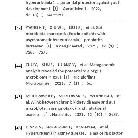
hyperuricemia： a potential protector against gout
development［J］.
Yonsei Med J
，
2022
，
63
（3）： 241－251.
YYANG
H T
，
XIU
W J
，
LIU
J K
， et al. Gut
[43]
microbiota characterization in patients with
asymptomatic hyperuricemia： probiotics
increased［J］.
Bioengineered
，
2021
，
12
（1）：
7263－7275.
CHU
Y
，
SUN
S
，
HUANG
Y
， et al. Metagenomic
[44]
analysis revealed the potential role of gut
microbiome in gout［J］.
NPJ Biofilms
Microbiomes
，
2021
，
7
（1）： 66.
MERTOWSKA
P
，
MERTOWSKI
S
，
WOJNICKA
J
， et
[45]
al. A link between chronic kidney disease and gut
microbiota in immunological and nutritional
aspects［J］.
Nutrients
，
2021
，
13
（10）：3637.
EJAZ
A A
，
NAKAGAWA
T
，
KANBAY
M
， et al.
[46]
Hyperuricemia in kidney disease： a major risk factor