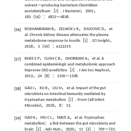
solvent－producing bacterium
Clostridium
acetobutylicum
［J］.
J Bacteriol
，
2001
，
183
（16）： 4823－4838.
ROSHANRAVAN
B
，
ZELNICK
L R
，
DJUCOVIC
D
， et
[56]
al. Chronic kidney disease attenuates the plasma
metabolome response to insulin［J］.
JCI Insight
，
2018
，
3
（16）：e122219.
RHEE
E P
，
CLISH
C B
，
GHORBANI
A
， et al. A
[57]
combined epidemiologic and metabolomic approach
improves CKD prediction［J］.
J Am Soc Nephrol
，
2013
，
24
（8）： 1330－1338.
GAO
J
，
XU
K
，
LIU
H
， et al. Impact of the gut
[58]
microbiota on intestinal immunity mediated by
tryptophan metabolism［J］.
Front Cell Infect
Microbiol
，
2018
，
8
： 13.
GAO
K
，
MU
C L
，
FARZI
A
， et al. Tryptophan
[59]
metabolism： a link between the gut microbiota and
brain［J］.
Adv Nutr
，
2020
，
11
（3）： 709－723.