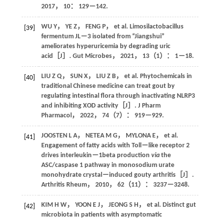
2017
，
10
： 129－142.
WU
Y
，
YE
Z
，
FENG
P
， et al. Limosilactobacillus
[39]
fermentum JL－3 isolated from “Jiangshui”
ameliorates hyperuricemia by degrading uric
acid［J］.
Gut Microbes
，
2021
，
13
（1）： 1－18.
LIU
Z Q
，
SUN
X
，
LIU
Z B
， et al. Phytochemicals in
[40]
traditional Chinese medicine can treat gout by
regulating intestinal flora through inactivating NLRP3
and inhibiting XOD activity［J］.
J Pharm
Pharmacol
，
2022
，
74
（7）： 919－929.
JOOSTEN
L A
，
NETEA
M G
，
MYLONA
E
， et al.
[41]
Engagement of fatty acids with Toll－like receptor 2
drives interleukin－1beta production
via
the
ASC/caspase 1 pathway in monosodium urate
monohydrate crystal－induced gouty arthritis［J］.
Arthritis Rheum
，
2010
，
62
（11）： 3237－3248.
KIM
H W
，
YOON
E J
，
JEONG
S H
， et al. Distinct gut
[42]
microbiota in patients with asymptomatic