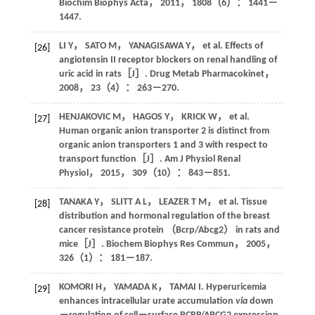
Biochim Biophys Acta
，
2011
，
1808
（6）： 1441－
1447.
LI
Y
，
SATO
M
，
YANAGISAWA
Y
， et al. Effects of
[26]
angiotensin II receptor blockers on renal handling of
uric acid in rats［J］.
Drug Metab Pharmacokinet
，
2008
，
23
（4）： 263－270.
HENJAKOVIC
M
，
HAGOS
Y
，
KRICK
W
， et al.
[27]
Human organic anion transporter 2 is distinct from
organic anion transporters 1 and 3 with respect to
transport function［J］.
Am J Physiol Renal
Physiol
，
2015
，
309
（10）： 843－851.
TANAKA
Y
，
SLITT
A L
，
LEAZER
T M
， et al. Tissue
[28]
distribution and hormonal regulation of the breast
cancer resistance protein （Bcrp/Abcg2） in rats and
mice［J］.
Biochem Biophys Res Commun
，
2005
，
326
（1）： 181－187.
KOMORI
H
，
YAMADA
K
，
TAMAI
I
. Hyperuricemia
[29]
enhances intracellular urate accumulation
via
down