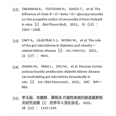
TAKAYAMA
K
，
TSUTSUMI
H
，
ISHIZU
T
， et al. The
[12]
influence of rhein 8－
O
－beta－D－glucopyranoside
on the purgative action of sennoside A from rhubarb
in mice［J］.
Biol Pharm Bull
，
2012
，
35
（12）：
2204－2208.
ZAKY
A
，
GLASTRAS
S J
，
WONG
M
， et al. The role
[13]
of the gut microbiome in diabetes and obesity－
related kidney disease［J］.
Int J Mol Sci
，
2021
，
22
（17）： 9641.
ZHANG
M
，
YANG
L
，
ZHU
M
， et al. Moutan Cortex
[14]
polysaccharide ameliorates diabetic kidney disease
via
modulating gut microbiota dynamically in
rats［J］.
Int J Biol Macromol
，
2022
，
206
： 849－
860.
李玉丽、肖嫩群、谭周进.代谢性疾病的肠道菌群相
[15]
关研究进展［J］.
世界华人消化杂志
，
2020
，
28
（23）： 1192-1199.