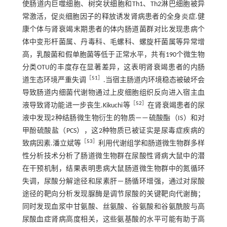
使肠道内巨噬细胞、树突状细胞和Th1、Th2淋巴细胞被异
常激活，促炎细胞因子的释放诱发肾病患者的全身炎症.健
康个体与肾衰竭末期患者的体内肠道菌群对比发现患病个
体中变形杆菌属、丹毒科、毛螺科、螺旋杆菌属等异常增
高，乳酸菌和假单胞菌等低于正常水平，共有190个微生物
分类OTU的丰度存在显著差异，这表明肾衰竭患者的内肠
［
51
］
道生态环境严重失调
.当宿主肠道内环境稳态被破坏会
导致肠道内细菌代谢物通过上皮细胞组织反向进入宿主血
［
52
］
液导致肾功能进一步丧生.Kikuchi等
在肾衰竭患者的尿
液中发现2种结肠微生物衍生的物质——硫酸酯（IS）和对
甲酚硫酸盐（PCS），这2种物质已被证实是尿毒症疾病的
［
53
］
致病因素.潘立斌等
利用代谢组学和肠道微生物群多样
性分析技术分析了肠道微生物群在尿酸性肾病大鼠中的潜
在干预机制，结果表明患病大鼠肠道微生物群中的氮循环
失调，尿酸分解途径和尿素肝－肠循环增强，通过对尿酸
途径的靶向分析发现脲酶是调节尿酸的关键靶向代谢酶；
同时发现血浆中甘氨酸、丝氨酸、谷氨酸和谷氨酰胺与高
尿酸血症肾病高度相关，这些氨基酸的水平可能有助于高