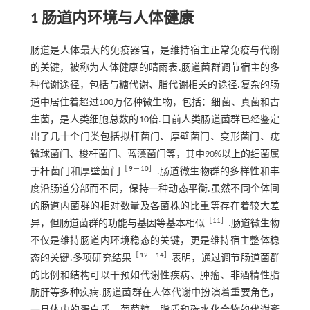
1 肠道内环境与人体健康
肠道是人体最大的免疫器官，是维持宿主正常免疫与代谢
的关键，被称为人体健康的晴雨表.肠道菌群调节宿主的多
种代谢途径，包括与糖代谢、脂代谢相关的途径.复杂的肠
道中居住着超过100万亿种微生物，包括：细菌、真菌和古
生菌，是人类细胞总数的10倍.目前人类肠道菌群已经鉴定
出了几十个门类包括拟杆菌门、厚壁菌门、变形菌门、疣
微球菌门、梭杆菌门、蓝藻菌门等，其中90%以上的细菌属
［
9
－
10
］
于杆菌门和厚壁菌门
.肠道微生物群的多样性和丰
度沿肠道分部而不同，保持一种动态平衡.虽然不同个体间
的肠道内菌群的相对数量及各菌株的比重等存在着较大差
［
11
］
异，但肠道菌群的功能与基因等基本相似
.肠道微生物
不仅是维持肠道内环境稳态的关键，更是维持宿主整体稳
［
12
－
14
］
态的关键.多项研究结果
表明，通过调节肠道菌群
的比例和结构可以干预如代谢性疾病、肿瘤、非酒精性脂
肪肝等多种疾病.肠道菌群在人体代谢中扮演着重要角色，