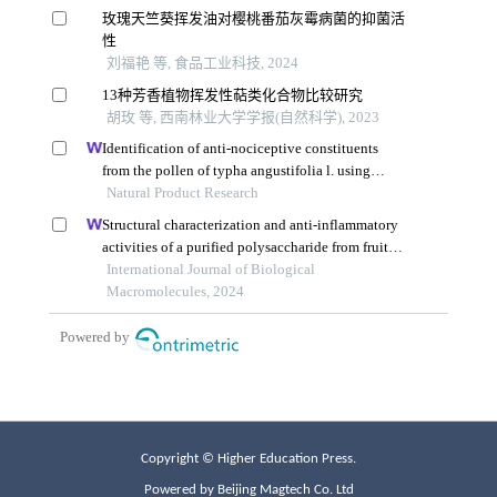
Copyright © Higher Education Press.
Powered by Beijing Magtech Co. Ltd