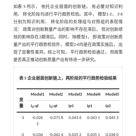
如
表 5
所示， 依托企业层面的创新链， 有必要对知识利
用、 转化阶段均进行平行趋势检验。其中， 模型1-2、 3-6
分别为知识利用、 转化阶段的处理组与对照组的表现情
况： 政策对创新数量产出的影响不存在滞后， 但对创新绩
效的影响存在2期滞后。同时， 除模型1， 即政策对创新质
量产出的平行趋势检验外， 模型2-6均是在政策实施后， 出
现了显著性差异。综上可知， 平行趋势检验通过， 但政策
是否真正推动创新质量产出有待进一步研究。
表 5 企业层面创新链上，两阶段的平行趋势检验结果
Model1
Model2
Model3
Model4
Model5
Model
变
量
I
-ql
I
-qt
Ip
1
Ip
1
Ip
2
Ip
2
O
O
-3
-0.026
-0.071 8
0.043 6
0.043 1
0.045 3
0.044 
2
-2
-0.034
-0.042 4
0.035 2
0.035 1
0.036 0
0.035 