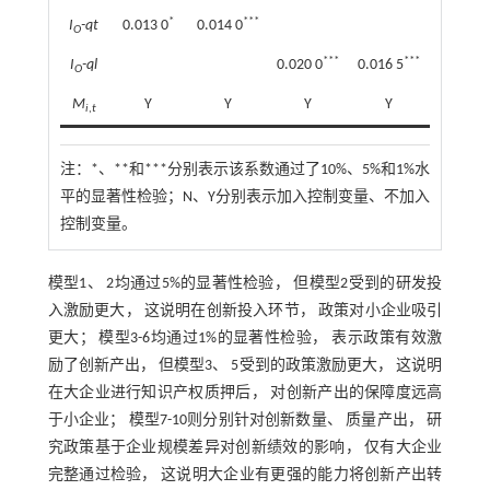
*
***
I
-qt
0.013 0
0.014 0
O
***
***
I
-ql
0.020 0
0.016 5
O
M
Y
Y
Y
Y
i
,
t
注：
*、**和***分别表示该系数通过了10%、5%和1%水
平的显著性检验；N、Y分别表示加入控制变量、不加入
控制变量。
模型1、 2均通过5%的显著性检验， 但模型2受到的研发投
入激励更大， 这说明在创新投入环节， 政策对小企业吸引
更大； 模型3-6均通过1%的显著性检验， 表示政策有效激
励了创新产出， 但模型3、 5受到的政策激励更大， 这说明
在大企业进行知识产权质押后， 对创新产出的保障度远高
于小企业； 模型7-10则分别针对创新数量、 质量产出， 研
究政策基于企业规模差异对创新绩效的影响， 仅有大企业
完整通过检验， 这说明大企业有更强的能力将创新产出转