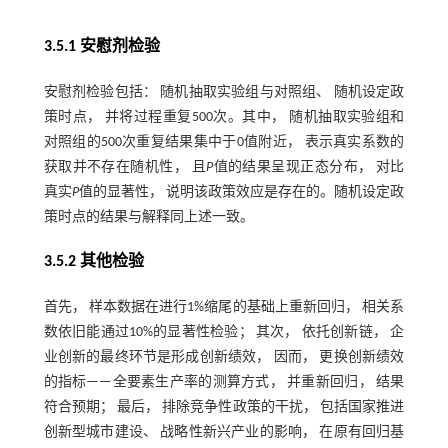
3.5.1 安慰剂检验
安慰剂检验包括： 随机抽取实验组与对照组、 随机设定政
策时点， 并将过程重复500次。其中， 随机抽取实验组和
对照组的500次重复结果集中于0值附近， 表示真实系数的
获取并不存在随机性， 且
P
值的结果呈现正态分布， 对比
真实
P
值的显著性， 说明该政策效应是存在的。随机设定政
策时点的结果与解释同上述一致。
3.5.2 其他检验
首先， 样本数据在进行1%缩尾的基础上重新回归， 相关系
数依旧能通过10%的显著性检验； 其次， 依托创新链， 企
业创新的最终环节是形成创新绩效， 因而， 更换创新绩效
的指标——全要素生产率的测算方式， 并重新回归， 结果
符合预期； 最后， 排除竞争性政策的干扰， 包括国家推进
创新型城市建设、 战略性新兴产业的影响， 在原有回归基