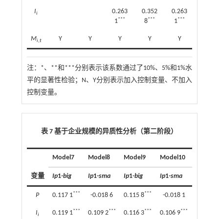
I
0.263
0.352
0.263
0.352
i
***
***
***
***
1
8
1
8
M
Y
Y
Y
Y
Y
Y
i
,
t
注：
*、**和***分别表示该系数通过了10%、5%和1%水
平的显著性检验；N、Y分别表示加入控制变量、不加入
控制变量。
表 7 基于企业规模的异质性分析（第二阶段）
Model7
Model8
Model9
Model10
变量
Ip
1
-big
Ip
1
-sma
Ip
1
-big
Ip
1
-sma
***
***
P
0.117 1
-0.018 6
0.115 8
-0.018 1
***
***
***
***
I
0.119 1
0.109 2
0.116 3
0.106 9
i