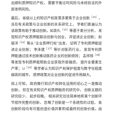
出顺利质押知识产权， 需要平衡过时风险与未经验证的外
部发明风险。
［
14
］
最后， 省级以上的知识产权政策多聚焦于企业创新
，
且在有关政策与企业创新的关系研究上， 学者们普遍认为
［
15
］
该政策有助于推动创新。如袁礼
等基于差分分析， 发
现知识产权质押能联动创新与创业， 并促进企业创新； 赵
［
16
］
振洋
等从“企业质押行权”出发， 证明了专利质押能促
［
17
］
进企业创新； 李泽建
等针对医药行业， 发现专利质
［
18
］
押能通过技术创新推动医药企业的创新绩效； 孟祥旭
等发现专利质押能帮助企业获取外部融资， 提升全要素生
［
19
］
产率； Li
等学者认为知识产权保护程度与数字化程度
越高的城市， 质押政策对企业创新的促进作用越大。
综上可知， 政府推行知识产权转化运用的初心之一是推动
创新， 但在有关知识产权质押融资的研究中， 创新主题的
研究较少、 起步较晚， 相关研究往往简单地将某个创新环
节视作完整的创新， 忽略了创新是一个系统性的过程， 各
创新阶段均有可能创造价值并累积成最终的创新价值。由