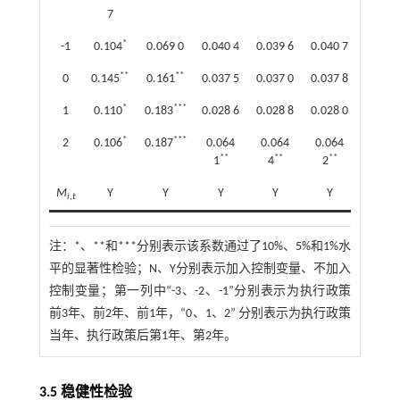
7
*
-1
0.104
0.069 0
0.040 4
0.039 6
0.040 7
0.040 
**
**
0
0.145
0.161
0.037 5
0.037 0
0.037 8
0.037 
*
***
1
0.110
0.183
0.028 6
0.028 8
0.028 0
0.028 
*
***
2
0.106
0.187
0.064
0.064
0.064
0.064
**
**
**
**
1
4
2
4
M
Y
Y
Y
Y
Y
Y
i
,
t
注：
*、**和***分别表示该系数通过了10%、5%和1%水
平的显著性检验；N、Y分别表示加入控制变量、不加入
控制变量；第一列中“-3、-2、-1”分别表示为执行政策
前3年、前2年、前1年，“0、1、2” 分别表示为执行政策
当年、执行政策后第1年、第2年。
3.5 稳健性检验