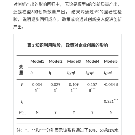
对创新产出的影响回归中， 无论是模型6的创新质量产出，
还是模型8的创新数量产出， 结果均通过1%的显著性检
验， 说明逐步回归成立， 政策或会通过创新投入促进创新
产出。
表 2 知识利用阶段， 政策对企业创新的影响
Model1
Model2
Model3
Model4
Model5
Model
变
量
I
I
I
-ql
I
-qt
I
-ql
I
-ql
i
i
O
O
O
O
P
0.034
0.029
0.109
0.157
-0.034 8
0.096
**
*
***
***
***
5
3
1
8
0
***
*
I
0.321
0.445
i
M
N
Y
Y
Y
N
Y
i
,
t
注：
*、**和***分别表示该系数通过了10%、5%和1%水