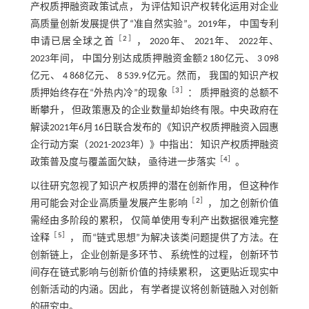
产权质押融资政策试点， 为评估知识产权转化运用对企业
高质量创新发展提供了“准自然实验”。2019年， 中国专利
［
2
］
申请已居全球之首
， 2020年、 2021年、 2022年、
2023年间， 中国分别达成质押融资金额2 180亿元、 3 098
亿元、 4 868亿元、 8 539.9亿元。然而， 我国的知识产权
［
3
］
质押始终存在“外热内冷”的现象
： 质押融资的总额不
断攀升， 但政策惠及的企业数量却始终有限。中央政府在
解读2021年6月16日联合发布的《知识产权质押融资入园惠
企行动方案（2021-2023年）》中指出： 知识产权质押融资
［
4
］
政策普及度与覆盖面欠缺， 亟待进一步落实
。
以往研究忽视了知识产权质押的潜在创新作用， 但这种作
［
2
］
用可能会对企业高质量发展产生影响
， 加之创新价值
需经由多阶段的累积， 仅简单使用专利产出数据很难完整
［
5
］
诠释
， 而“链式思想”为解决该类问题提供了方法。在
创新链上， 企业创新是多环节、 系统性的过程， 创新环节
间存在链式影响与创新价值的持续累积， 这更贴近现实中
创新活动的内涵。因此， 有学者提议将创新链融入对创新
的研究中。