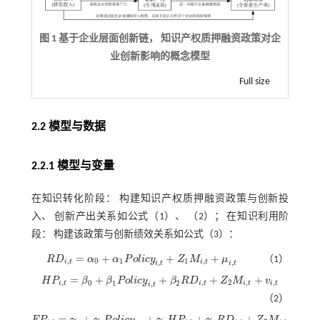
图 1 基于企业层面创新链， 知识产权质押融资政策对企
业创新影响的概念模型
Full size
2.2 模型与数据
2.2.1 模型与变量
在知识转化阶段： 构建知识产权质押融资政策与创新投
入、 创新产出关系如公式（
1
）、 （
2
）； 在知识利用阶
段： 构建该政策与创新绩效关系如
公式（3）
：
=
+
+
+
R
D
α
α
P
o
l
i
c
y
Z
M
μ
（1）
R
D
i
,
t
=
α
0
+
α
1
P
o
l
i
c
y
i
,
t
+
Z
1
M
i
,
t
+
μ
i
,
t
,
0
1
1
,
,
,
i
t
i
t
i
t
i
t
=
+
+
+
+
H
P
β
β
P
o
l
i
c
y
β
R
D
Z
M
v
H
P
i
,
t
=
β
0
+
β
1
P
o
l
i
c
y
i
,
t
+
β
2
R
D
i
,
t
+
Z
2
M
i
,
t
+
v
i
,
t
,
,
2
,
,
0
1
2
,
i
t
i
t
i
t
i
t
i
t
（2）
=
+
+
+
+
+
E
P
γ
γ
P
o
l
i
c
y
γ
H
P
γ
R
D
Z
M
o