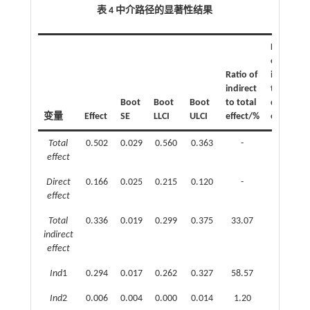
表 4 中介路径的显著性结果
Ratio
of
Ratio of
indirect
indirect
to
Boot
Boot
Boot
to total
direct
变量
Effect
SE
LLCI
ULCI
effect/%
effct/%
Total
0.502
0.029
0.560
0.363
-
-
effect
Direct
0.166
0.025
0.215
0.120
-
-
effect
Total
0.336
0.019
0.299
0.375
33.07
202.41
indirect
effect
Ind
1
0.294
0.017
0.262
0.327
58.57
177.11
Ind
2
0.006
0.004
0.000
0.014
1.20
3.61