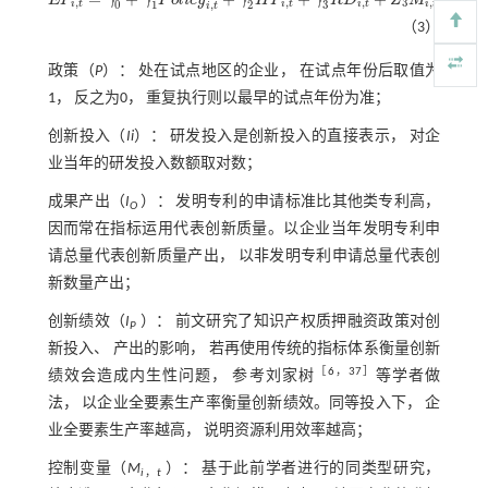
E
P
i
,
t
=
γ
0
+
γ
1
P
o
l
i
c
y
i
,
t
+
γ
2
H
P
i
,
t
+
γ
3
R
D
i
,
t
+
Z
3
M
i
,
t
+
o
i
,
t
,
,
,
3
,
,
,
0
1
2
3
i
t
i
t
i
t
i
t
i
t
i
t
（3）
政策（
P
）： 处在试点地区的企业， 在试点年份后取值为
1， 反之为0， 重复执行则以最早的试点年份为准；
创新投入（
Ii
）： 研发投入是创新投入的直接表示， 对企
业当年的研发投入数额取对数；
成果产出（
I
）： 发明专利的申请标准比其他类专利高，
O
因而常在指标运用代表创新质量。以企业当年发明专利申
请总量代表创新质量产出， 以非发明专利申请总量代表创
新数量产出；
创新绩效（
I
）： 前文研究了知识产权质押融资政策对创
P
新投入、 产出的影响， 若再使用传统的指标体系衡量创新
［
6
，37］
绩效会造成内生性问题， 参考刘家树
等学者做
法， 以企业全要素生产率衡量创新绩效。同等投入下， 企
业全要素生产率越高， 说明资源利用效率越高；
控制变量（
M
）： 基于此前学者进行的同类型研究，
i
，
t