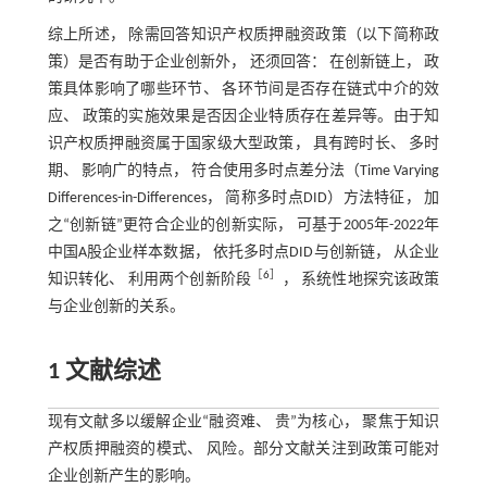
综上所述， 除需回答知识产权质押融资政策（以下简称政
策）是否有助于企业创新外， 还须回答： 在创新链上， 政
策具体影响了哪些环节、 各环节间是否存在链式中介的效
应、 政策的实施效果是否因企业特质存在差异等。由于知
识产权质押融资属于国家级大型政策， 具有跨时长、 多时
期、 影响广的特点， 符合使用多时点差分法（Time Varying
Differences-in-Differences， 简称多时点DID）方法特征， 加
之“创新链”更符合企业的创新实际， 可基于2005年-2022年
中国A股企业样本数据， 依托多时点DID与创新链， 从企业
［
6
］
知识转化、 利用两个创新阶段
， 系统性地探究该政策
与企业创新的关系。
1 文献综述
现有文献多以缓解企业“融资难、 贵”为核心， 聚焦于知识
产权质押融资的模式、 风险。部分文献关注到政策可能对
企业创新产生的影响。