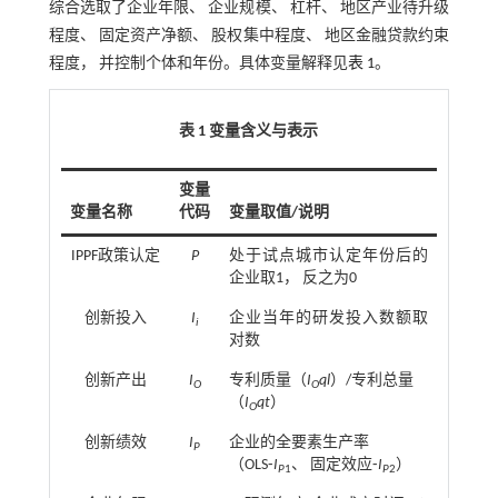
综合选取了企业年限、 企业规模、 杠杆、 地区产业待升级
程度、 固定资产净额、 股权集中程度、 地区金融贷款约束
程度， 并控制个体和年份。具体变量解释见
表 1
。
表 1 变量含义与表示
变量
变量名称
代码
变量取值/说明
IPPF政策认定
P
处于试点城市认定年份后的
企业取1， 反之为0
创新投入
I
企业当年的研发投入数额取
i
对数
创新产出
I
专利质量（
I
ql
）/专利总量
O
O
（
I
qt
）
O
创新绩效
I
企业的全要素生产率
P
（OLS⁃
I
、 固定效应⁃
I
）
P
1
P
2