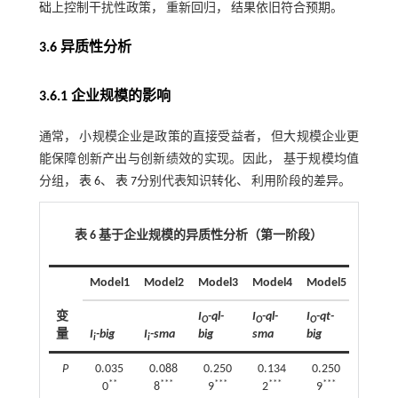
础上控制干扰性政策， 重新回归， 结果依旧符合预期。
3.6 异质性分析
3.6.1 企业规模的影响
通常， 小规模企业是政策的直接受益者， 但大规模企业更
能保障创新产出与创新绩效的实现。因此， 基于规模均值
分组，
表 6
、
表 7
分别代表知识转化、 利用阶段的差异。
表 6 基于企业规模的异质性分析（第一阶段）
Model1
Model2
Model3
Model4
Model5
Model
变
I
-ql-
I
-ql-
I
-qt-
I
-qt-
O
O
O
O
量
I
-big
I
-sma
big
sma
big
sma
i
i
P
0.035
0.088
0.250
0.134
0.250
0.134
**
***
***
***
***
***
0
8
9
2
9
2