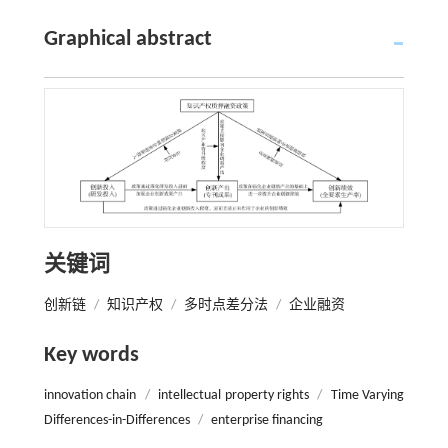
Graphical abstract
关键词
创新链
/
知识产权
/
多时点差分法
/
企业融资
Key words
innovation chain
/
intellectual property rights
/
Time Varying
Differences-in-Differences
/
enterprise financing