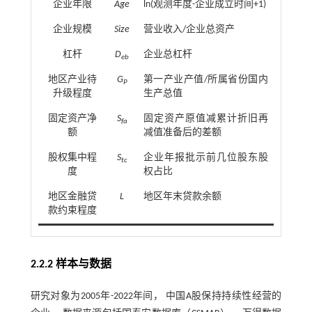
企业年限
Age
ln(观测年度-企业成立时间+1)
企业规模
Size
营业收入/企业总资产
杠杆
D
企业总杠杆
eb
地区产业待
G
第一产业产值/所属省份国内
P
升级程度
生产总值
固定资产净
S
固定资产原值减累计折旧再
fa
额
减值准备后的差额
股权集中程
S
企业年报批示前几位股东股
tc
度
权占比
地区金融贷
L
地区年末贷款余额
款约束程度
2.2.2 样本与数据
研究对象为2005年-2022年间， 中国A股保持持续性经营的