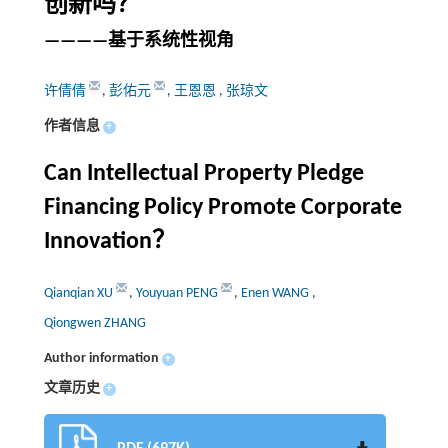
创新吗？
————基于系统性视角
许倩倩
,
彭佑元
,
王恩恩
,
张琼文
作者信息
+
Can Intellectual Property Pledge
Financing Policy Promote Corporate
Innovation？
Qianqian XU
,
Youyuan PENG
,
Enen WANG
,
Qiongwen ZHANG
Author information
+
文章历史
+