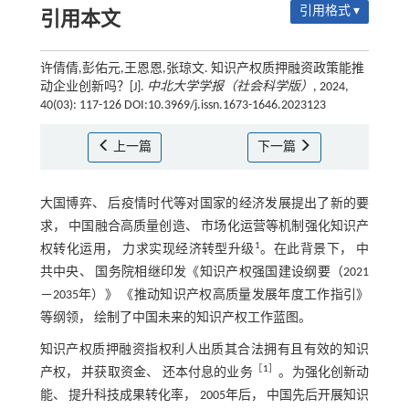
引用格式 ▾
引用本文
许倩倩,彭佑元,王恩恩,张琼文. 知识产权质押融资政策能推
动企业创新吗？[J].
中北大学学报（社会科学版）
, 2024,
40(03): 117-126 DOI:10.3969/j.issn.1673-1646.2023123
上一篇
下一篇
大国博弈、 后疫情时代等对国家的经济发展提出了新的要
求， 中国融合高质量创造、 市场化运营等机制强化知识产
1
权转化运用， 力求实现经济转型升级
。在此背景下， 中
共中央、 国务院相继印发《知识产权强国建设纲要（2021
－2035年）》 《推动知识产权高质量发展年度工作指引》
等纲领， 绘制了中国未来的知识产权工作蓝图。
知识产权质押融资指权利人出质其合法拥有且有效的知识
［
1
］
产权， 并获取资金、 还本付息的业务
。为强化创新动
能、 提升科技成果转化率， 2005年后， 中国先后开展知识