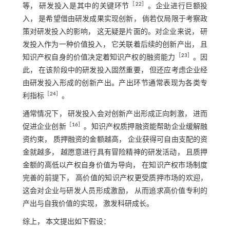
［
22
］
等， 研发投入是其中的关键环节
。企业进行巨额投
入， 是希望借由研发成果实现创新， 倘若仅局限于考察政
策对研发投入的影响， 这无疑是片面的。对企业来说， 研
发投入作为一种价值投入， 它关联着后续的创新产出， 且
［
23
］
知识产权自身的价值决定着知识产权的融资能力
。因
此， 在该阶段中的研发投入固然重要， 但还应考虑企业经
由研发投入形成的创新产出。产出环节通常表现为各类专
［
24
］
利指标
。
通常情况下， 研发投入会对创新产出形成正向刺激， 进而
［
16
］
促进企业创新
。知识产权质押融资能帮助企业缓解融
资约束， 质押融资的金额越高， 企业获得可自由支配的资
金就越多， 越愿意进行具有冒险精神的研发活动， 且质押
金额的高低以产权自身价值为导向， 在知识产权市场制度
完善的前提下， 高价值的知识产权更受质押市场的欢迎，
这会对企业与研发人员形成激励， 从而追求高价值专利的
产出与自我价值的实现， 激发科研成长。
综上， 本文提出如下假设：