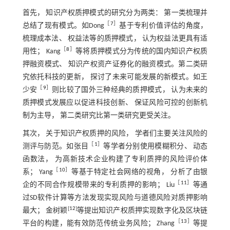
首先， 知识产权质押模式的研究分为两类： 第一类梳理并
［
7
］
总结了现有模式。如Dong
基于专利价值评估的角度，
梳理成本法、 权益法等的质押模式， 认为权益法更具有适
［
8
］
用性； Kang
等将质押模式分为传统的国内知识产权质
押融资模式、 知识产权资产证券化的融资模式。第二类研
究依托科技的更新， 探讨了未来可能发展的新模式。如王
［
9
］
少安
则比较了国外三种经典的质押模式， 认为未来的
质押模式发展应以促进科技创新、 保证风险可控的创新机
制为主导， 第二类研究比第一类研究更受关注。
其次， 关于知识产权质押的风险， 学者们主要关注风险的
［
1
］
测评与防范。如张目
等学者分别使用模糊积分、 动态
函数法， 为高新技术企业构建了专利质押的风险评价体
［
10
］
系； Yang
等基于特定社会网络的视角， 分析了由银
［
11
］
企的不同合作规模带来的专利质押的影响； Liu
等通
过SD软件计算等方法发现实现风险与道德风险对质押影响
[
12
]
最大； 金树颖
等提出知识产权质押实现数字化及区块链
［
13
］
平台的构建，能有效防范传统业务风险； Zhang
等提