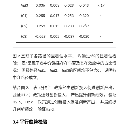
Ind
3
0.036
0.003
0.029
0.043
7.17
21.69
(
C
1)
0.288
0.017
0.253
0.320
-
-
(
C
2)
0.259
0.015
0.230
0.289
-
-
(
C
3)
-0.029
0.005
-0.039
-0.020
-
-
图 2
呈现了各路径的显著性水平： 均通过5%的显著性检
验；
表4
呈现了各中介路径存在与否及其在效应中的占比情
况： 间接路径
Ind
1、
Ind
2、
Ind
3的区间均不包含0， 说明各
中介路径成立。
结合
图 2
、
表 4
分析： 政策经由创新投入促进创新产出，
验证H1-c； 政策通过创新投入、 产出提升创新绩效， 验证
H2-b、 H2-c； 政策通过创新投入促进创新产出， 并最终提
升创新绩效， 验证H2-d。
3.4 平行趋势检验