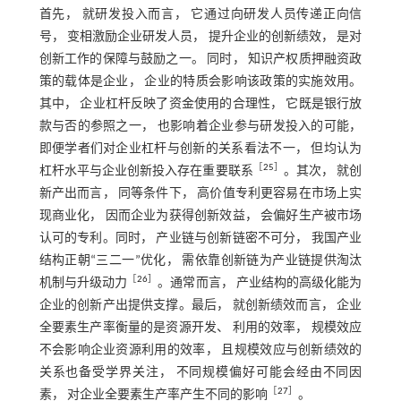
首先， 就研发投入而言， 它通过向研发人员传递正向信
号， 变相激励企业研发人员， 提升企业的创新绩效， 是对
创新工作的保障与鼓励之一。 同时， 知识产权质押融资政
策的载体是企业， 企业的特质会影响该政策的实施效用。
其中， 企业杠杆反映了资金使用的合理性， 它既是银行放
款与否的参照之一， 也影响着企业参与研发投入的可能，
即便学者们对企业杠杆与创新的关系看法不一， 但均认为
［
25
］
杠杆水平与企业创新投入存在重要联系
。其次， 就创
新产出而言， 同等条件下， 高价值专利更容易在市场上实
现商业化， 因而企业为获得创新效益， 会偏好生产被市场
认可的专利。同时， 产业链与创新链密不可分， 我国产业
结构正朝“三二一”优化， 需依靠创新链为产业链提供淘汰
［
26
］
机制与升级动力
。通常而言， 产业结构的高级化能为
企业的创新产出提供支撑。最后， 就创新绩效而言， 企业
全要素生产率衡量的是资源开发、 利用的效率， 规模效应
不会影响企业资源利用的效率， 且规模效应与创新绩效的
关系也备受学界关注， 不同规模偏好可能会经由不同因
［
27
］
素， 对企业全要素生产率产生不同的影响
。