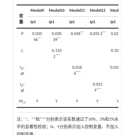
Model9
Model10
Model11
Model12
Model13
M
变
量
Ip
1
Ip
1
Ip
1
Ip
1
Ip
1
Ip
**
**
*
P
0.033
0.030
0.036
0.031 2
0.028 8
0.
**
**
56
39
***
I
0.110
0.107
0
i
***
2
**
I
-
0.016
0.010 3
O
***
qt
6
I
-
0.021
O
***
ql
9
M
Y
Y
Y
Y
Y
i
,
t
注：
*、**和***分别表示该系数通过了10%、5%和1%水
平的显著性检验；N、Y分别表示加入控制变量、不加入
控制变量。