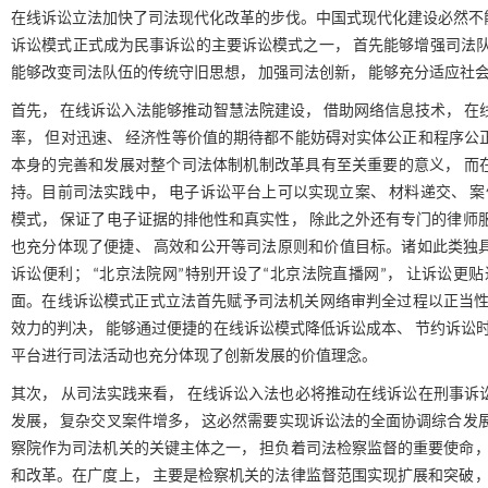
在线诉讼立法加快了司法现代化改革的步伐。中国式现代化建设必然不
诉讼模式正式成为民事诉讼的主要诉讼模式之一， 首先能够增强司法队
能够改变司法队伍的传统守旧思想， 加强司法创新， 能够充分适应社
首先， 在线诉讼入法能够推动智慧法院建设， 借助网络信息技术， 在
率， 但对迅速、 经济性等价值的期待都不能妨碍对实体公正和程序公
本身的完善和发展对整个司法体制机制改革具有至关重要的意义， 而
持。目前司法实践中， 电子诉讼平台上可以实现立案、 材料递交、 案
模式， 保证了电子证据的排他性和真实性， 除此之外还有专门的律师
也充分体现了便捷、 高效和公开等司法原则和价值目标。诸如此类独具
诉讼便利； “北京法院网”特别开设了“北京法院直播网”， 让诉讼更
面。在线诉讼模式正式立法首先赋予司法机关网络审判全过程以正当性
效力的判决， 能够通过便捷的在线诉讼模式降低诉讼成本、 节约诉讼时
平台进行司法活动也充分体现了创新发展的价值理念。
其次， 从司法实践来看， 在线诉讼入法也必将推动在线诉讼在刑事诉
发展， 复杂交叉案件增多， 这必然需要实现诉讼法的全面协调综合发
察院作为司法机关的关键主体之一， 担负着司法检察监督的重要使命，
和改革。在广度上， 主要是检察机关的法律监督范围实现扩展和突破，