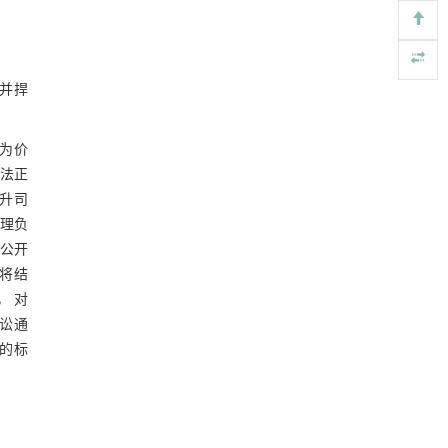
Engineering
. 2026, Vol.58(3): 1-303
https://doi.org/10.1016/j.eng.2025.10.017
用于背面供电网络的纯钌n-TSV加工与极致全干
[5]
并捍
法SOI晶圆减薄技术
Engineering
. 2026, Vol.58(3): 1-303
https://doi.org/10.1016/j.eng.2025.10.026
义为价
体法正
提升司
心理负
如公开
必将结
， 对
诉讼通
升的标