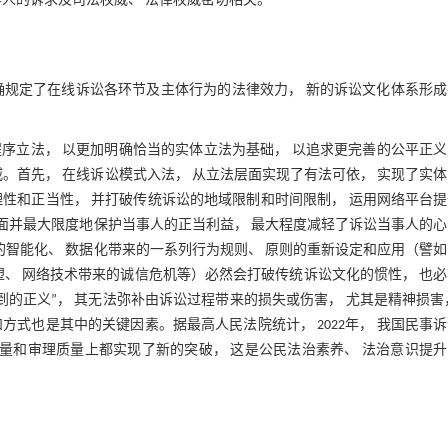
事人的诉求及司法权威、 法律权威密切相关。
确规定了在线诉讼各环节及主体行为的法律效力， 新的诉讼文化体系形成
程序立法， 以更加明确恰当的实体立法为基础， 以追求更完善的公平正
。首先， 在线诉讼模式入法， 从立法层面实现了有法可依， 实现了实
性和正当性， 并打破传统诉讼的地域限制和时间限制， 运用网络平台
全面并最大限度地保护当事人的正当利益， 最大程度减轻了诉讼当事人的
的智能化、 数据化带来的一系列行为规则、 原则的重新设定和应用（譬
塑、 网络技术带来的诚信危机等）必然会打破传统诉讼文化的惯性， 也
的正义”， 其无法弥补由诉讼过程带来的损失或伤害， 尤其是精神损害
式也是其中的关键因素。据最高人民法院统计， 2022年， 我国民事
数量和审理质量上都实现了新的突破， 这是公民法治素养、 法治意识提