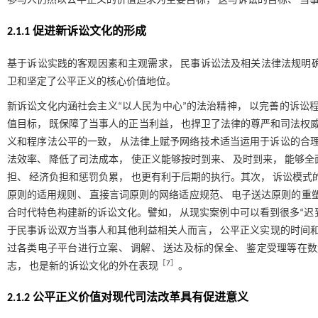
参与人仍然以公平正义的价值追求为主要目标， 这与诉讼的目标、 当
2.1.1 促进新诉讼文化的形成
基于诉讼实践的客观因素和主观需求， 民事诉讼法及相关法律法规明
卫和坚定了公平正义的核心价值地位。
新诉讼文化内涵社会主义“以人民为中心”的法治精神， 以完善的诉讼
值目标， 既保障了当事人的正当利益， 也捍卫了法律的尊严和司法权威
义和程序法公平的一致， 从法律上赋予网络技术适当运用于诉讼的合理
法效率、 降低了司法成本， 使正义能够按时到来、 及时到来， 能够
担、 经济负担和惩罚负累， 也更有利于后期的执行。其次， 诉讼模式
原则的适用规则、 直接言词原则的网络适应规范、 电子送达原则的重
合时代特色构建新的诉讼文化。譬如， 从现实案例中可以看到很多“迟到
于民事诉讼双方当事人和其他利益相关人而言， 公平正义实现的时间和方
过各类电子平台进行立案、 调解、 送达及标的保全、 鉴定受理等在
［
7
］
志， 也是新的诉讼文化的外在表现
。
2.1.2 公平正义价值对现代司法改革具有促进意义