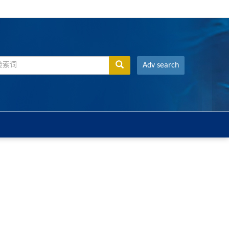
Adv search