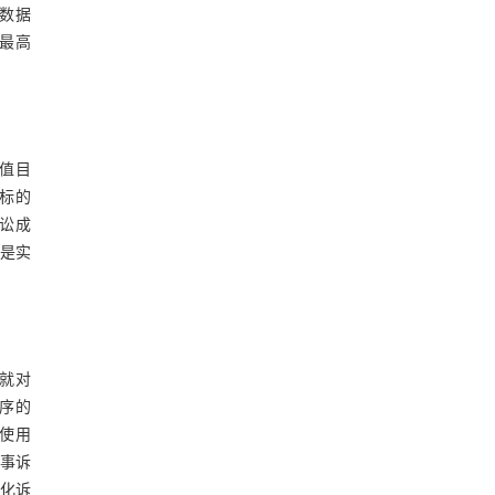
 数据
从最高
价值目
为标的
诉讼成
 是实
家就对
程序的
始使用
民事诉
简化诉