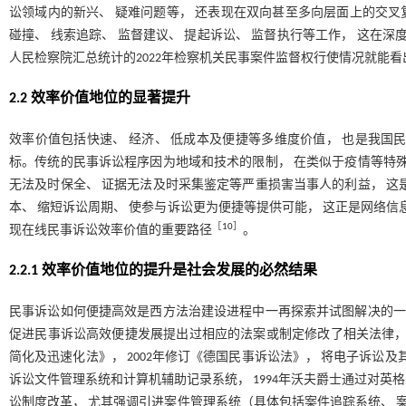
讼领域内的新兴、 疑难问题等， 还表现在双向甚至多向层面上的交叉复
碰撞、 线索追踪、 监督建议、 提起诉讼、 监督执行等工作， 这在
人民检察院汇总统计的2022年检察机关民事案件监督权行使情况就能
2.2 效率价值地位的显著提升
效率价值包括快速、 经济、 低成本及便捷等多维度价值， 也是我国
标。传统的民事诉讼程序因为地域和技术的限制， 在类似于疫情等特殊
无法及时保全、 证据无法及时采集鉴定等严重损害当事人的利益， 这
本、 缩短诉讼周期、 使参与诉讼更为便捷等提供可能， 这正是网络信
［
10
］
现在线民事诉讼效率价值的重要路径
。
2.2.1 效率价值地位的提升是社会发展的必然结果
民事诉讼如何便捷高效是西方法治建设进程中一再探索并试图解决的一大难
促进民事诉讼高效便捷发展提出过相应的法案或制定修改了相关法律， 
简化及迅速化法》， 2002年修订《德国民事诉讼法》， 将电子诉讼及
诉讼文件管理系统和计算机辅助记录系统， 1994年沃夫爵士通过对
讼制度改革， 尤其强调引进案件管理系统（具体包括案件追踪系统、 案