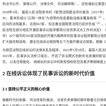
判决书公开、 案情公开、 法律文件、 司法解释等）， 还有诸如立案
2018年4月， 最高人民法院发布的《智慧法院建设评价报告（2017
［
5
］
90， 基本形成以“云网一体化”为纽带的信息基础设施全覆盖格局
［
6
］
区间的法院最多， 达到847家， 标志着全国智慧法院已初步形成
。
民法院在部分地区开展民事诉讼程序繁简分流改革试点工作的决定》（以
市）20个城市的305家法院组织开展为期两年的民事诉讼程序繁简分流
扩大独任制适用、 健全在线诉讼规则等五个方面开展试点探索。根据《
为规范法院在线诉讼的法律关系及程序， 2021年5月18日， 最高人
2021年， 民事诉讼法修订成功， 开启了诉讼模式创新优化发展的
究， 以及在智能化、 网络化的诉讼中的新型侵权防范及救济等相继提
2 在线诉讼体现了民事诉讼的新时代价值
2.1 坚持公平正义的核心价值
随着时代的发展、 司法改革的推进， 法官负责审理的案件数量与日俱增