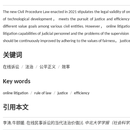
The new Civil Procedure Law enacted in 2021 stipulates the legal validity of on
of technological development， meets the pursuit of justice and efficiency 
different value goals among various civil entities. However， online litigation
litigation capabilities of judicial personnel and the problems of the supervis
should be continuously improved by adhering to the values of fairness， justice
关键词
在线诉讼
/
法治
/
公平正义
/
效率
Key words
online litigation
/
rule of law
/
justice
/
efficiency
引用本文
李涛,牛颐媛. 在线民事诉讼的当代法治价值[J].
中北大学学报（社会科学