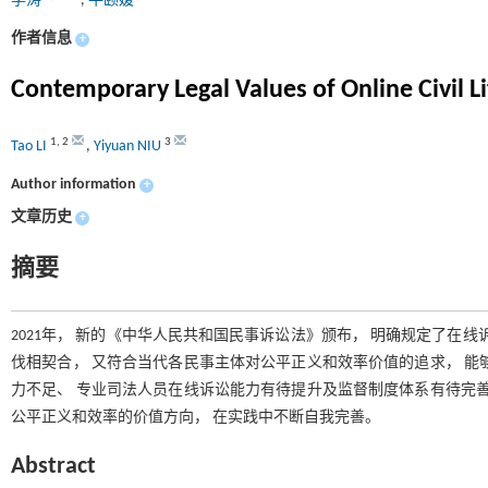
李涛
,
牛颐媛
作者信息
+
Contemporary Legal Values of Online Civil Li
1
,
2
3
Tao LI
,
Yiyuan NIU
Author information
+
文章历史
+
摘要
2021年， 新的《中华人民共和国民事诉讼法》颁布， 明确规定了在
伐相契合， 又符合当代各民事主体对公平正义和效率价值的追求， 能
力不足、 专业司法人员在线诉讼能力有待提升及监督制度体系有待完善
公平正义和效率的价值方向， 在实践中不断自我完善。
Abstract