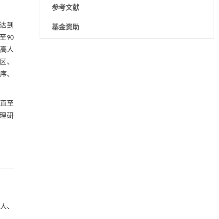
参考文献
高达到
基金资助
至90
最高人
降温路面涂层混合反射行为及其对道路光环境
[1]
（区、
安全的影响研究
Engineering
. 2026, Vol.58(3): 1-303
程序、
https://doi.org/10.1016/j.eng.2025.06.014
。直至
用于宽浓度范围高效捕集CO₂及低能耗再生的新
[2]
型酮基IPDA相变吸收剂
法理研
Engineering
. 2026, Vol.58(3): 1-303
https://doi.org/10.1016/j.eng.2025.05.008
基于均相催化剂的两段式水热液化实现丙烯腈-
[3]
丁二烯-苯乙烯共聚物的分步脱氮与液化
Engineering
. 2026, Vol.58(3): 1-303
https://doi.org/10.1016/j.eng.2025.12.037
基于机器学习揭示二氢杨梅素抑制TGF-β/ALK5
事人、
[4]
信号通路治疗肺纤维化的新机制