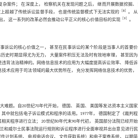
杂案件； 在深度上， 检察机关在发现问题之后， 继而开展数据挖掘、
［
8
］
深度上超越了传统诉讼监督手段， 也是传统监督模式下无法实现的
。 
［
9
］
看出， 这一系列的改革必然会推动公平正义的核心价值目标的实现
。
民事诉讼的核心价值之一， 甚至在民事诉讼的某个阶段是当事人的首要
历史时期显得尤为无力， 大量案件积压无法及时有效地审理， 甚至因
是违背法治精神的。网络信息技术的应用为大幅度提高诉讼效率、 降低
息技术应用于司法领域的最大优势所在， 充分发挥网络信息技术的优势，
题。自20世纪70年代开始， 德国、 英国、 美国等发达资本主义国
其中就包括电子诉讼模式和程序的适用。1977年， 德国制定了《裁判
其相关程序进行立法； 20世纪80年代末90年代初， 英国部分法院已经开
英格兰和威尔士民事法院运行规则和诉讼程序进行全面审视并出台意见进行
件计划系统、 电视电话会议、 文件获取系统）和电子案卷系统， 以期