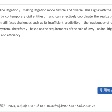
line litigation， making litigation mode flexible and diverse. This aligns with th
by contemporary civil entities， and can effectively coordinate the realizati
 still faces challenges such as its insufficient credibility， the inadequacy of o
ion system. Therefore， based on the requirements of the rule of law， online litig
 and efficiency.
引用格式
版）
, 2024, 40(03): 133-138 DOI:10.3969/j.issn.1673-1646.2023125