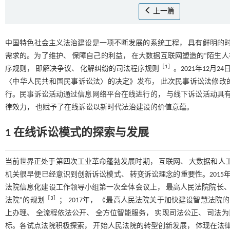
上一篇
中国特色社会主义法治建设是一项不断发展的系统工程， 具有鲜明的时
需求的。为了维护、 保障自己的利益， 在大数据互联网塑造的“陌生人
［
1
］
序规则， 即解决争议、 化解纠纷的司法程序规则
。2021年12
〈中华人民共和国民事诉讼法〉的决定》发布， 此次民事诉讼法修改的
行。民事诉讼活动通过信息网络平台在线进行的， 与线下诉讼活动具有
律效力， 也赋予了在线诉讼以新时代法治建设的价值意蕴。
1 在线诉讼模式的探索与发展
当前世界正处于第四次工业革命蓬勃发展时期， 互联网、 大数据和人
机关很早便已经意识到创新诉讼模式、 转变诉讼理念的重要性。2015
法院信息化建设工作领导小组第一次全体会议上， 最高人民法院院长、
［
3
］
法院”的规划
； 2017年， 《最高人民法院关于加快建设智慧法
上办理、 全流程依法公开、 全方位智能服务， 实现司法公正、 司法为
标。各试点法院积极探索， 开始人民法院的转型创新发展， 体现在法律