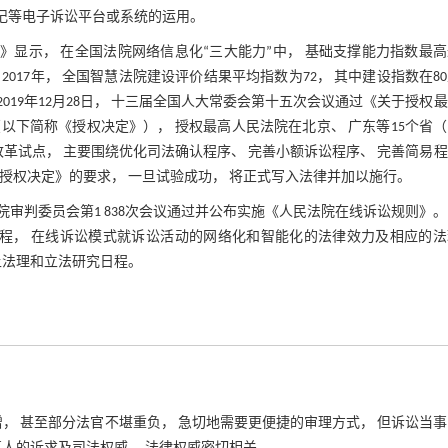
登记等电子诉讼平台或系统的运用。
年）》显示， 在全国法院网络信息化“三大能力”中， 基础支撑能力指数最
。2017年， 全国智慧法院建设评价结果平均指数为72， 其中建设指数在80
2019年12月28日， 十三届全国人大常委会第十五次会议通过《关于授权
下简称《授权决定》）， 授权最高人民法院在北京、 广东等15个省
改革试点， 主要围绕优化司法确认程序、 完善小额诉讼程序、 完善简易
授权决定》的要求， 一旦试验成功， 将正式写入法律并加以施行。
民法院审判委员会第1 838次会议通过并公布实施《人民法院在线诉讼规则》
新征程， 在线诉讼模式就诉讼活动的网络化和智能化的法律效力及相应的
上法理和立法研究日程。
， 甚至部分法官不堪重负， 急切地需要更便捷的审理方式， 但诉讼当