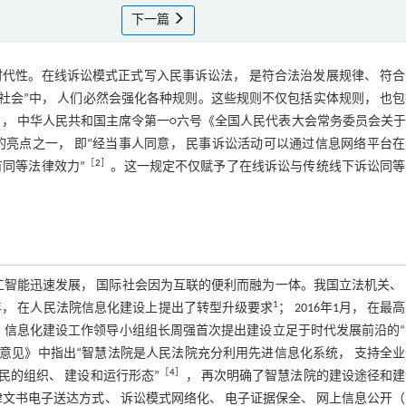
下一篇
代性。在线诉讼模式正式写入民事诉讼法， 是符合法治发展规律、 符
社会”中， 人们必然会强化各种规则。这些规则不仅包括实体规则， 也
月24日， 中华人民共和国主席令第一○六号《全国人民代表大会常务委员会关
亮点之一， 即“经当事人同意， 民事诉讼活动可以通过信息网络平台
［
2
］
同等法律效力”
。这一规定不仅赋予了在线诉讼与传统线下诉讼同等
工智能迅速发展， 国际社会因为互联的便利而融为一体。我国立法机关、
1
年， 在人民法院信息化建设上提出了转型升级要求
； 2016年1月， 在最
 信息化建设工作领导小组组长周强首次提出建设立足于时代发展前沿的
院的意见》中指出“智慧法院是人民法院充分利用先进信息化系统， 支持全
［
4
］
民的组织、 建设和运行形态”
， 再次明确了智慧法院的建设途径和
文书电子送达方式、 诉讼模式网络化、 电子证据保全、 网上信息公开