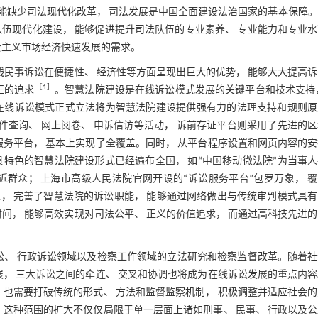
能缺少司法现代化改革， 司法发展是中国全面建设法治国家的基本保障。
伍现代化建设， 能够促进提升司法队伍的专业素养、 专业能力和专业
会主义市场经济快速发展的需求。
线民事诉讼在便捷性、 经济性等方面呈现出巨大的优势， 能够大大提高
［
1
］
正的追求
。智慧法院建设是在线诉讼模式发展的关键平台和技术支持
在线诉讼模式正式立法将为智慧法院建设提供强有力的法理支持和规则原
件查询、 网上阅卷、 申诉信访等活动， 诉前存证平台则采用了先进的
服务平台， 基本上实现了全覆盖。同时， 从平台程序设置和网页内容的
特色的智慧法院建设形式已经遍布全国， 如“中国移动微法院”为当事
贴近群众； 上海市高级人民法院官网开设的“诉讼服务平台”包罗万象， 
， 完善了智慧法院的诉讼职能， 能够通过网络做出与传统审判模式具有
间， 能够高效实现对司法公平、 正义的价值追求， 而通过高科技先进
讼、 行政诉讼领域以及检察工作领域的立法研究和检察监督改革。随着
展， 三大诉讼之间的牵连、 交叉和协调也将成为在线诉讼发展的重点内
 也需要打破传统的形式、 方法和监督监察机制， 积极调整并适应社会
 这种范围的扩大不仅仅局限于单一层面上诸如刑事、 民事、 行政以及