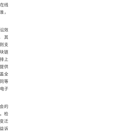
在线
水准，
诉讼效
， 其
则支
区块链
安排上
人提供
覆盖全
同等
的电子
社会的
容。检
的变迁
公益诉