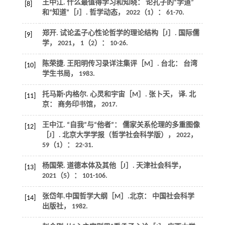
王中江. 什么最值得学习和知晓： 论孔子的“学道”
[8]
和“知道”［J］.
哲学动态
，
2022
（1）： 61-70.
郑开. 试论孟子心性论哲学的理论结构［J］.
国际儒
[9]
学
，
2021
，
1
（2）： 10-26.
陈荣捷.
王阳明传习录详注集评
［M］. 台北： 台湾
[10]
学生书局，
1983
.
托马斯·内格尔.
心灵和宇宙
［M］. 张卜天， 译. 北
[11]
京： 商务印书馆，
2017
.
王中江. “自我”与“他者”： 儒家关系伦理的多重图像
[12]
［J］.
北京大学学报（哲学社会科学版）
，
2022
，
59
（1）： 22-31.
杨国荣. 道德本体及其他［J］.
天津社会科学
，
[13]
2021
（5）： 101-106.
张岱年.
中国哲学大纲
［M］.北京： 中国社会科学
[14]
出版社，
1982
.