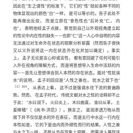
因此在“生之谓性”的标准下， 它们的“性”就如各种不同的
物体显现出的颜色“白”一样， 是可以等价的。告子此处不
能再做出反驳， 而是立即在“食色性也”后补充“仁， 内
也”， 表明他经孟子点拨， 察觉到自己以外观视角建立起
的性论中内在性的缺失——也即“仁”这一人心中自明的内容
无法通过对生命外在状态的观察分析崭露（然而告子很快
又以义外说将这一内在状态外在化并加以确定）。事实
上， 孟子无论是言心抑或言性， 都有意回避了任何可能引
入外在视角的理解方式， 而是将思想导入生命中活跃的内
容——首先让思想体会到人本然的存在状态。面对“性犹湍
水”的说明， 孟子的回应是“人性之善也， 犹水之就下也”
［
1
］304
， 从表达上看， 这不过是强调水往下流的普遍趋
势。然而， 在孟子时代， 传统文献对水之性的诠释却不止
于此： “水曰润下， 火曰炎上， 木曰曲直， 金曰从革， 土
爰稼穑”（《尚书·洪范》）。换言之， 滋润渗透万物从而
居下并不仅仅是水的外在表征， 而是五行中水这一行内在
本性如是， 它的下是由内而外顺性而行的结果。人性之善
与水之下一样， 不能从外在现象上把握， 而需进入展现该