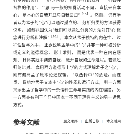
有本体的实在——心的内容， 亦有存在的过程——有各种
各样的作用”、 “‘思’与一般的知觉活动不同， 直接来自本
［
15
］
心， 是本心的自我开显与自我回归”
。然而， 仍有学
者认为孟子的“心”可以通过孤立的、 分析归类的方法获得
说明， 如戴兆国认为“我们可以通过分类的方法对其‘心’概
［
16
］
念进行分析和注解”
。本文从孟子独特的内在性、 过
程性哲学入手， 正欲说明孟学中的“心”并非一种可被分析
或定义的道德概念、 形上准则， 而是代表一种在内在感
知、 具体实践中创造自我、 敞开自我的生命进程。若通过
归纳比对、 套用西方道德形上学的方式理解孟子之“心”，
则有偏离孟子原本论述逻辑， “以西释中”的危险。而连
贯、 系统地孟子文本中“心”的性质和运行方式， 则一方面
揭示出孟子哲学中的一条诠释生命与实践的内在理路， 另
一方面亦有利于凸显中国本土不同于理性主义的另一运思
方式。
参考文献
原文顺序
|
出版日期
|
本文引用