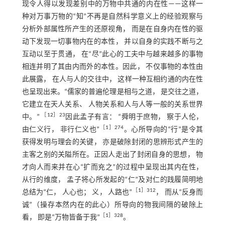
现令人得以发现差别中的万物中共通的内在性——这样一
种对万事万物的“知”不再是自然科学意义上的经验观察与
分析外部属性所产生的还原视角， 而是在自身内在性的驱
动下发现一切事物内在的本性， 并以自身的实践不断与之
互动以至于贯通， 在“尽”此心的工夫中与越来越多的事物
相连并明了其由内而外的本性。因此， 不仅事物的本性由
此展露， 在人与人的交往中， 这样一种互相约通的内在性
也呈现出来。“儒家的普遍伦理是相与之道， 是交往之道，
它建立在天人关系、 人物关系和人与人等一般的关系世界
［
12
］23
中。”
因此孟子有言： “舜明于庶物， 察于人伦，
［
1
］274
由仁义行， 非行仁义也”
。心所导向的“行”是令其
获得发明与理会的关键， 亦是破除封闭的思辨形式产生的
主客之别的关隘所在。正因人走出了封闭自身的思想， 物
才向人而来并在心“扩而充之”的过程中呈现出其内在性，
从行的维度， 孟子将心所发起的“仁”及对仁的践履简明地
［
1
］312
总结为“仁， 人心也； 义， 人路也”
， 而从“反身而
诚”（操存本然内在的此心）所导向的物我间隔的破除上
［
1
］328
看， 即是“万物皆备于我”
。