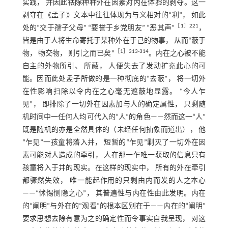
实践， 并因此祛除种种外在因素对内在体验的剥夺。这一
剥夺在《孟子》文本中往往体现为与义相对的“利”， 如此
［
1
］221
处的“交于孺子父母” “要誉于乡党朋友” “恶其声”
，
皆是由于人将生命寄托于某种外在于己的物事， 从而“蔽于
［
1
］313⁃314
物， 物交物， 则引之而已矣”
。内在之心被不能
自主的外物所引、 所蔽， 人便失去了发动扩充此心的可
能。因而此处孟子所做的是一种彻底的“去蔽”， 将一切外
在性影响扫除以令内在之心毫无遮蔽地显露。 “今人乍
见”， 即排除了一切外在因素加与人的确定属性， 只剩随
机时间中一任何人均可代入的“人”的角色——然而这一“人”
既是随机的亦是全然具体的（未经任何抽象而道出）， 他
“乍见”一孩童将落入井， 短暂的“乍见”剿灭了一切外在因
素可能对人造成的牵引， 人在那一乍唯一获取的信息只有
孩童将入于井的现实。在这样的现实中， 所有的外在牵引
都骤然失效， 唯一能起作用的只剩由内而发的人之本心
——“怵惕恻隐之心”， 其普遍性与内在性由此发明。内在
的“阐明”与外在的“观看”的根本区别在于——内在的“阐明”
要求思想去除有意为之的确定性而令事实自我呈现， 对这