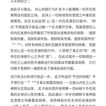
又从而招之”。
由此可以看出， 对心的践行与扩充令人能摆脱一切外在视
角预设的固定立场， 且深入一切排他性的思想之中看到其
局限性。且在主动运用“心”这一内在资源的过程中， “辩
论”不再是双方各自占据一个论点展开交锋， 而是思想在心
的内在发用中自然看到了所有固化视角具有的局限： “诐辞
知其所蔽，淫辞知其所陷，邪辞知其所离，遁辞知其所穷”
［
1
］216
。对所有排他立场的瓦解并非是思辨的结果， 而是
在对心这一内在资源的践行中， 人获得了真正的“知”（而
非仅仅徘徊于心之外的“思”）， 在此过程中一切阻碍这一
内在之心由内而外通顺运行的因素自然暴露其局限： 它们
均囿于思想的一端而失去了继续前进的可能。
也只有当分析进行到这一步， 孟子所说的“予岂好辩哉？予
［
1
］252
不得已也”
才真正崭露其指向——正是从内在之心的
阐明与实现出发， 孟子由内而外地明察一切纠结于外在视
角的论辩对心性的埋没， 因此通过一步步的阐释令各种固
定思想立场暴露其局限， 进而唤起内在生命的自我说明