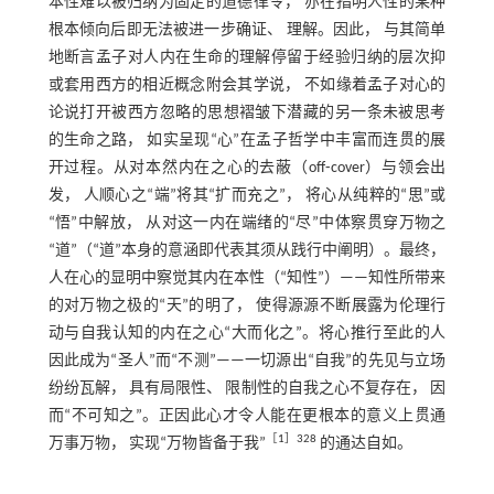
本性难以被归纳为固定的道德律令， 亦在指明人性的某种
根本倾向后即无法被进一步确证、 理解。因此， 与其简单
地断言孟子对人内在生命的理解停留于经验归纳的层次抑
或套用西方的相近概念附会其学说， 不如缘着孟子对心的
论说打开被西方忽略的思想褶皱下潜藏的另一条未被思考
的生命之路， 如实呈现“心”在孟子哲学中丰富而连贯的展
开过程。从对本然内在之心的去蔽（off⁃cover）与领会出
发， 人顺心之“端”将其“扩而充之”， 将心从纯粹的“思”或
“悟”中解放， 从对这一内在端绪的“尽”中体察贯穿万物之
“道”（“道”本身的意涵即代表其须从践行中阐明）。最终，
人在心的显明中察觉其内在本性（“知性”）——知性所带来
的对万物之极的“天”的明了， 使得源源不断展露为伦理行
动与自我认知的内在之心“大而化之”。将心推行至此的人
因此成为“圣人”而“不测”——一切源出“自我”的先见与立场
纷纷瓦解， 具有局限性、 限制性的自我之心不复存在， 因
而“不可知之”。正因此心才令人能在更根本的意义上贯通
［
1
］328
万事万物， 实现“万物皆备于我”
的通达自如。