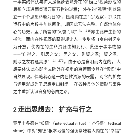
一事实的体认与扩大是逐步去除外在的“确证”视角形成的
思想立场进而贯通万事万物的过程； 外在的“观察”则以建
3
立一个个思想命题为目的
，围绕内在之“心”观察，抓取其
运行中的片段并加以固化，却因此无法完整、自然地体会
［
1
］215
心的功效，孟子所言的“义袭而取”
亦由此产生新的
指涉。而内在性视野的获得却让人一步步将自身由封闭变
为开放，使内在的生命资源由知到行、贯通于事事物物
——“自得之， 则居之安； 居之安， 则资之深； 资之深，
［
1
］273
则取之左右逢其原”
。由于心是自明而内在的， 人
想要体认此心即需去除外在视角的束缚而令其在“领悟”中
自然显现。伴随着心这一内在性资源的表露， 对它的扩充
与运用就成为了思想走出封闭， 在各种具体的情形与事件
之中重新认识自身的必由之路。
2 走出思想去： 扩充与行之
亚里士多德在“知德”（intellectual virtue）与“行德”（ethical
virtue）中对“知德”根本地位的强调意味着人内在的“幸福”