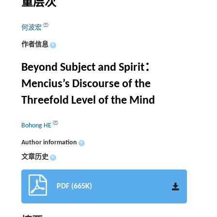
重层次
何波宏
作者信息
+
Beyond Subject and Spirit：
Mencius’s Discourse of the
Threefold Level of the Mind
Bohong HE
Author information
+
文章历史
+
PDF (665K)