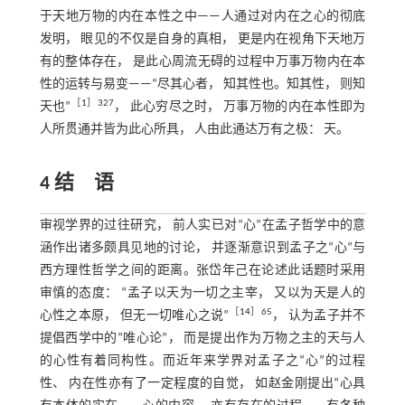
于天地万物的内在本性之中——人通过对内在之心的彻底
发明， 眼见的不仅是自身的真相， 更是内在视角下天地万
有的整体存在， 是此心周流无碍的过程中万事万物内在本
性的运转与易变——“尽其心者， 知其性也。知其性， 则知
［
1
］327
天也”
， 此心穷尽之时， 万事万物的内在本性即为
人所贯通并皆为此心所具， 人由此通达万有之极： 天。
4 结 语
审视学界的过往研究， 前人实已对“心”在孟子哲学中的意
涵作出诸多颇具见地的讨论， 并逐渐意识到孟子之“心”与
西方理性哲学之间的距离。张岱年己在论述此话题时采用
审慎的态度： “孟子以天为一切之主宰， 又以为天是人的
［
14
］65
心性之本原， 但无一切唯心之说”
， 认为孟子并不
提倡西学中的“唯心论”， 而是提出作为万物之主的天与人
的心性有着同构性。而近年来学界对孟子之“心”的过程
性、 内在性亦有了一定程度的自觉， 如赵金刚提出“心具