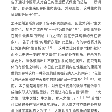
告子通过命题形式对自己的思想模式做出的总结——所谓
“生”， 即是生来如是的生命表征、 外观现象， 这种生命的
呈现即等同于“性”。
孟子显然清晰意识到了告子的思想逻辑， 因此才追问“生之
谓性也， 犹白之谓白与”——作为颜色的“白”， 是对事物外
在属性最典型的归纳（白之谓白就在于其纯粹的外在表
象）， 告子对“性”的理解亦是如此思路。有的学者将其类
［
3
］
比为洛克的“性白板说”
， 这种类比只看到“性犹湍水”
而不见更进一步的“生之谓性”代表的外在视角。在西方哲
学史上， 当休谟指出并不存在抽象的颜色属性， 而只有具
体的有颜色之物时， 本已由此意识到内在性维度的康德所
做的却是将这样一种外观的结果强行纳入人的内在： “我给
［
4
］168
我自己表象出这些表象中的意识的同一性本身”
。然
而， 孟子清楚地意识到， 对外在性视角的破除不能依靠生
成抽象形式的理性思辨， 只能让内在性自我“揭示”——“犬
［
1
］305
之性， 犹牛之性； 牛之性， 犹人之性与？”
若“性”
可以通过外在视角被真实理解， 则人畜之性亦能在外在视
角中被同等地称之为“性”： 人畜均是生命现象的呈现者，