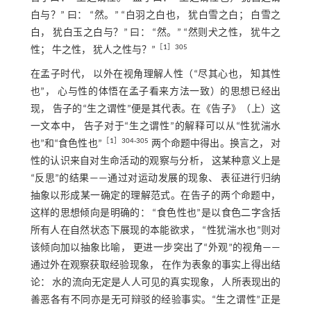
白与？” 曰： “然。” “白羽之白也， 犹白雪之白； 白雪之
白， 犹白玉之白与？” 曰： “然。” “然则犬之性， 犹牛之
［
1
］305
性； 牛之性， 犹人之性与？”
在孟子时代， 以外在视角理解人性（“尽其心也， 知其性
也”， 心与性的体悟在孟子看来方法一致）的思想已经出
现， 告子的“生之谓性”便是其代表。在《告子》（上）这
一文本中， 告子对于“生之谓性”的解释可以从“性犹湍水
［
1
］304⁃305
也”和“食色性也”
两个命题中得出。换言之， 对
性的认识来自对生命活动的观察与分析， 这某种意义上是
“反思”的结果——通过对运动发展的现象、 表征进行归纳
抽象以形成某一确定的理解范式。在告子的两个命题中，
这样的思想倾向是明确的： “食色性也”是以食色二字含括
所有人在自然状态下展现的本能欲求， “性犹湍水也”则对
该倾向加以抽象比喻， 更进一步突出了“外观”的视角——
通过外在观察获取经验现象， 在作为表象的事实上得出结
论： 水的流向无定是人人可见的真实现象， 人所表现出的
善恶各有不同亦是无可辩驳的经验事实。“生之谓性”正是