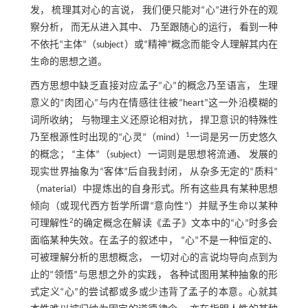
发， 梳理其对心的言说， 我们便只能对“心”进行外在的观
察分析， 而无从进入其中、 乃至跟随心的运行， 看到一种
不依托“主体”（subject）或“精神”概念而能令人理解其内在
生命的思想之道。
西方思想中缺乏直接对应孟子“心”的概念乃至语言， 生理
意义的“肉团心”与内在情感往往被“heart”这一外沿模糊的
词所收纳； 与物理主义还原论相对抗， 捍卫意识的特殊性
1
乃至根源性时出现的“心灵”（mind）
一词是另一历史悠久
的概念； “主体”（subject）一词则是思想将流通、 发展的
现实世界抽象为“客体”后自我封闭， 从杂多无定的“质料”
（material）中提炼出的自身形式。所有这些具有某种思想
倾向（或现代西方哲学所谓“意向性”）并赋予生命以某种
2
可理解性
的确定概念在解读《孟子》文本中的“心”时多会
面临某种失效。在孟子的叙述中， “心”不是一种恒定的、
可被理解分析的思想概念， 一切对心的言说均导向点到为
止的“领悟”与思想之外的实践， 各种试图用某种抽象的形
式定义“心”的尝试都或多或少违背了孟子的本意。心就其