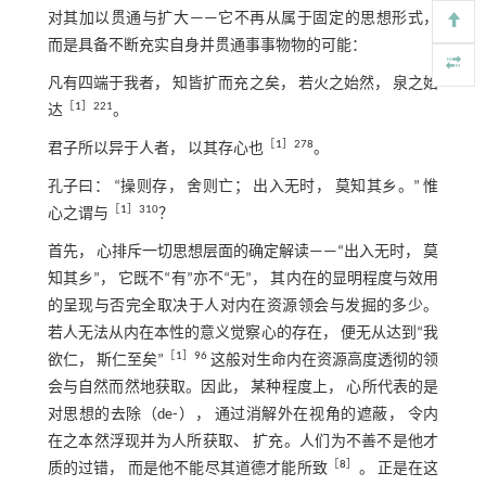
对其加以贯通与扩大——它不再从属于固定的思想形式，
而是具备不断充实自身并贯通事事物物的可能：
凡有四端于我者， 知皆扩而充之矣， 若火之始然， 泉之始
［
1
］221
达
。
［
1
］278
君子所以异于人者， 以其存心也
。
孔子曰： “操则存， 舍则亡； 出入无时， 莫知其乡。” 惟
［
1
］310
心之谓与
？
首先， 心排斥一切思想层面的确定解读——“出入无时， 莫
知其乡”， 它既不“有”亦不“无”， 其内在的显明程度与效用
的呈现与否完全取决于人对内在资源领会与发掘的多少。
若人无法从内在本性的意义觉察心的存在， 便无从达到“我
［
1
］96
欲仁， 斯仁至矣”
这般对生命内在资源高度透彻的领
会与自然而然地获取。因此， 某种程度上， 心所代表的是
对思想的去除（de⁃）， 通过消解外在视角的遮蔽， 令内
在之本然浮现并为人所获取、 扩充。人们为不善不是他才
［
8
］
质的过错， 而是他不能尽其道德才能所致
。 正是在这