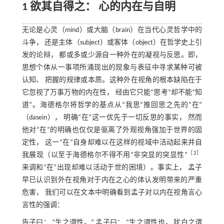
1 欲其自得之： 心的内在与自明
无论是心灵（mind）或大脑（brain）在当代心灵哲学中的
斗争， 还是主体（subject）或客体（object）在哲学史上引
发的论辩， 都或多或少源自一种外在的凝视与反思。即，
思想个体从一事项所涌现出的现象与表征中寻求某种可被
认知、 把握的规律或本质。这种外在视角的根本缺陷在于
它忽视了万事万物的内在性， 经由它只能“思考”却不能“知
道”。海德格尔将哲学的基点从“我思”推回思之先的“在”
（dasein）， 明确“在”这一优先于一切反思的事实， 然而
他对“在”的明确也仅仅是驱离了外观视角强加于世界的固
定性， 这一“在”自身却难以在这样的视域中活动起来并自
［
2
］
我展现（以至于海德格尔不得不用“非突显的突显性”
来调和“在”出现却难以活动于世的困境）。事实上， 孟子
早已认识到外在视角对于内在之心的体认发明带来的严重
危害， 我们可以在文本中明确看到孟子对以内在视角言心
言性的强调：
告子曰： “生之谓性。” 孟子曰： “生之谓性也， 犹白之谓