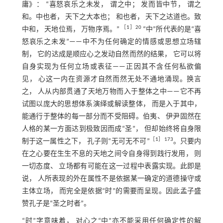
庸》： “喜怒哀乐之未发， 谓之中； 发而皆中节， 谓之
和。中也者， 天下之大本也； 和也者， 天下之达道也。致
［
1
］20
中和， 天地位焉， 万物序焉。”
“中”所代表的是“喜
怒哀乐之未发”——中不为任何确定的情感或思想立场辖
制， 它的达成是顺应心之发动自然而然的结果， 它可以将
自身实现为任何立场或表征——正因其不含任何私欲偏
见， 心这一内在资源才自然而然无处不通地涌现。换言
之， 人从内部贯通了天地万物而入于整体之中——它不再
试图以庞大的思想体系演绎或解读整体， 而是入于其中，
能通行于整体的每一部分而不受阻碍。伯夷、 伊尹固然在
人格的某一方面达到极致因而成“圣”， 但却始终将自身限
［
1
］173
制于这一属性之下， 孔子则“无可无不可”
。只要内
在之心要在生生不息的天地之间令自身得到践行发用， 则
一切态度、 立场都有可能在这一过程中表露实现。此即是
说， 人所表现的外在属性不是依据某一确定的道德操守或
主体立场， 而完全是依据“时”的需要而呈现。因此孟子盛
赞孔子是“圣之时者”。
“时”字意味着， 对心之“中”亦不能采用任何确定性的解