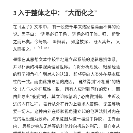
3 入于整体之中： “大而化之”
在《孟子》文本中， 有一段数千年来诸家语焉而不详的论
说。孟子曰： “逃墨必归于杨， 逃杨必归于儒。归， 斯受
之而已矣。今与杨、 墨辩者， 如追放豚， 既入其苙， 又
［
1
］347
从而招之。”
墨家在其思想文本中较早地建立起系统的逻辑思辨体系，
并以朴素的科学视角理解世界。而将分析现象、 归纳经验
的科学视角推广到对人的认知， 即将导向人类外在基本属
性的一致。而由此推导恶的成因， 自然得到“不相爱”的结
论（人与人外在属性一致， 所有人应得到同样的爱）。而
由此导出“兼爱”时， 其立论即忽略了心由微到著、 由近及
远的内在过程， 强行从外在行为上要求人普遍、 无差等地
爱一切人。这种由外在经验视角建立起的伦理法则对内在
性的埋没最为致命。如果意图从这一埋没中挣脱， 由外而
内， 思想定会从无差等的利他转向极端的利己， 将自身从