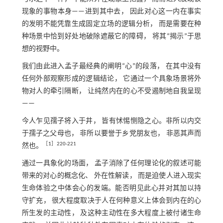
现象的事物本身——进到其中去， 因此对心这一内在事实
的发明不能凭靠生成固定立场的逻辑分析， 而是需要在种
种场景中恰到好处地破除遮蔽它的障碍， 将其“揭示”于思
想的视野中。
我们由此进入孟子最经典的阐明“心”的段落， 在其中没有
任何外部观察形成的逻辑结论， 它通过一个具象场景将外
物对人的牵引隔断， 让纯然内在的心不受遏制地自我呈现
——
今人乍见孺子将入于井， 皆有怵惕恻隐之心。非所以内交
于孺子之父母也， 非所以要誉于乡党朋友也， 非恶其声而
［
1
］220⁃221
然也。
通过一具象化的场面， 孟子消除了任何理论化的叙述可能
带来的对心的概念化、 外在性解读， 而是迫使人进入现实
生命体验之中体会心的发端。能否明见此心并对其加以持
守扩充， 很大程度取决于人在何种意义上体会到内在的心
所生发的主动性， 及这种主动性在多大程度上被付诸生命