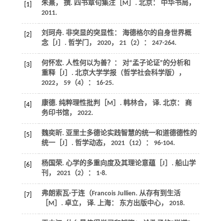
朱熹， 撰.
四书章句集注
［M］. 北京： 中华书局，
[1]
2011
.
刘珂舟. 非突显的突显性： 海德格尔的自身世界概
[2]
念［J］.
哲学门
，
2020
，
21
（2）： 247-264.
何怀宏. 人性何以为善？： 对“孟子论证”的分析和
[3]
重释［J］.
北京大学学报（哲学社会科学版）
，
2022
，
59
（4）： 16-25.
康德.
纯粹理性批判
［M］. 韩林合， 译. 北京： 商
[4]
务印书馆，
2022
.
魏奕昕. 亚里士多德论实践智慧的统一和道德德性的
[5]
统一［J］.
哲学动态
，
2021
（12）： 96-104.
杨国荣. 心学的多重向度及其理论意蕴［J］.
船山学
[6]
刊
，
2021
（2）： 1-8.
弗朗索瓦·于连（Francois Jullien.
从存有到生活
[7]
［M］. 卓立， 译. 上海： 东方出版中心，
2018
.