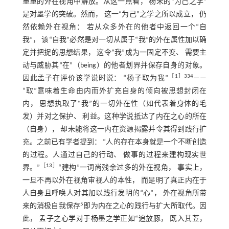
重重的外在视角中解放。从这一点看， 杨朱的“为己之学”
是对墨学的突破。然而， 这一“为己”之学之所以成立， 仍
然依赖外在视角： 若从众多外在的他者中返回一个“自
我”， 该“自我”必然是对一切从属于“我”的外在属性加以确
定并把捉的思想结果， 这令“我”成为一固定不变、 需要主
动与威胁其“在”（being）的他者划界并保存自身的对象。
［
1
］334
因此孟子在评价该学说时说： “杨子取为我”
——
“取”意味着生命由内而外扩充自身的倾向被思想封闭在
内， 思想执取了“我”的一切外在性（如代表着身体的毛
发）并对之保护、 利益。这种学说抵达了内在之心的所在
（自身）， 却未能将这一内在资源揭露并令其得到践行扩
充。之前已有学者提到： “人的存在本身就是一个不断创造
的过程。人通过自己的行动、 做事的过程来建构现实世
［
13
］
界。”
“建构”一词尚残余过多的外在视角， 事实上，
一旦不再以外在视角审视人的本性， 而是明了真正内在于
人自身且呼唤人对其加以践行发明的“心”， 外在视角所带
5
来的消极自我保存
即为内在之心的践行与扩大所取代。因
此， 孟子之心学对于杨墨之学正如“追放豚， 既入其苙，