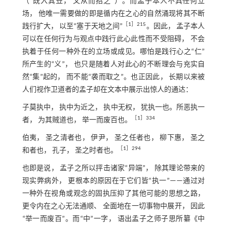
（“既入其苙， 又从而招之”）。而孟子本人不具任何立
场， 他唯一需要做的即是循内在之心的自然涌现将其不断
［
1
］215
践行扩大， 以至“塞于天地之间”
。因此， 孟子本人
可以在任何行为与观点中践行此心此性而不受阻碍， 不会
执着于任何一种外在的立场或成见。哪怕是践行心之“仁”
所产生的“义”， 也只是随着人对此心的不断理会与充实自
然“集”起的， 而不能“袭而取之”。也正因此， 长期以来被
人们视作卫道者的孟子却在文本中展示出惊人的通达：
子莫执中， 执中为近之， 执中无权， 犹执一也。所恶执一
［
1
］334
者， 为其贼道也， 举一而废百也。
伯夷， 圣之清者也， 伊尹， 圣之任者也， 柳下惠， 圣之
［
1
］294
和者也， 孔子， 圣之时者也。
也即是说， 孟子之所以抨击诸家“异端”， 除其理论带来的
现实弊病外， 更根本的原因在于它们皆“执一”——通过对
一种外在视角或观念的固执压抑了其他可能的思想之路，
更令内在之心无法通顺、 全面地在一切事物中展开， 因此
“举一而废百”。而“中”一字， 语出孟子之师子思所纂《中