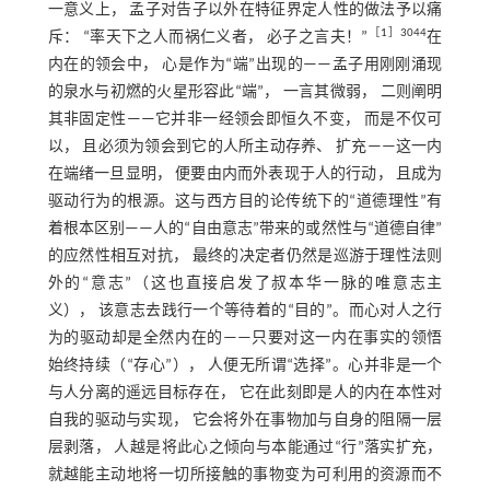
一意义上， 孟子对告子以外在特征界定人性的做法予以痛
［
1
］304
4
斥： “率天下之人而祸仁义者， 必子之言夫！”
在
内在的领会中， 心是作为“端”出现的——孟子用刚刚涌现
的泉水与初燃的火星形容此“端”， 一言其微弱， 二则阐明
其非固定性——它并非一经领会即恒久不变， 而是不仅可
以， 且必须为领会到它的人所主动存养、 扩充——这一内
在端绪一旦显明， 便要由内而外表现于人的行动， 且成为
驱动行为的根源。这与西方目的论传统下的“道德理性”有
着根本区别——人的“自由意志”带来的或然性与“道德自律”
的应然性相互对抗， 最终的决定者仍然是巡游于理性法则
外的“意志”（这也直接启发了叔本华一脉的唯意志主
义）， 该意志去践行一个等待着的“目的”。而心对人之行
为的驱动却是全然内在的——只要对这一内在事实的领悟
始终持续（“存心”）， 人便无所谓“选择”。心并非是一个
与人分离的遥远目标存在， 它在此刻即是人的内在本性对
自我的驱动与实现， 它会将外在事物加与自身的阻隔一层
层剥落， 人越是将此心之倾向与本能通过“行”落实扩充，
就越能主动地将一切所接触的事物变为可利用的资源而不