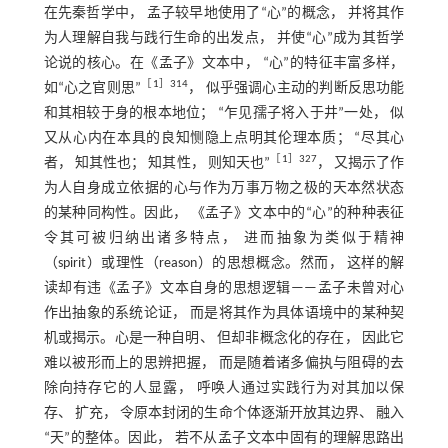
在先秦哲学中， 孟子较早地使用了“心”的概念， 并将其作
为人理解自我与践行生命的出发点， 并使“心”成为其哲学
论说的核心。在《孟子》文本中， “心”的特征丰富多样，
［
1
］314
如“心之官则思”
， 似乎强调心主动的判断反思功能
和其相较于身的根本地位； “乍见孺子将入于井”一处， 似
又从心内在本具的良知恻隐上点明其伦理本质； “尽其心
［
1
］327
者， 知其性也； 知其性， 则知天也”
， 又揭示了作
为人自身成立依据的心与作为万事万物之极的天本然状态
的某种同构性。因此， 《孟子》文本中的“心”的种种表征
令其可被归纳出诸多特点， 进而抽象为类似于精神
（spirit）或理性（reason）的思想概念。然而， 这样的解
读却有违《孟子》文本自身的思想逻辑——孟子未曾对心
作出抽象的系统论证， 而是将其作为具体语境中的某种契
机或揭示。心是一种自明、 但却非概念化的存在， 因此它
难以被形而上的思辨把握， 而是随着诸多偏执与阻碍的去
除向持存它的人显露， 呼唤人通过实践行为对其加以保
存、 扩充， 令原本封闭的生命个体逐渐开放其边界、 融入
“天”的整体。因此， 若不从孟子文本中固有的理解思路出