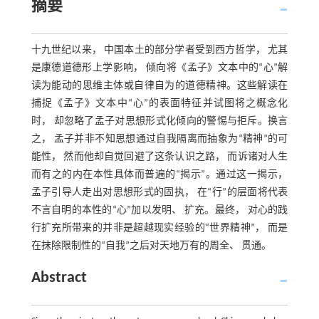
摘要
十九世纪以来， 中国本土的部分学者受到西方哲学， 尤其
是康德道德形上学影响， 倾向将《孟子》文本中的“心”解
读为能动的思维主体或自律自为的道德精神。这些解读在
捕捉《孟子》文本中“心”的表面特征并试图将之概念化
时， 却忽略了孟子对思想形式化倾向的警惕与拒斥。换言
之， 孟子并非不知思想通过自我隔离而抽象为“精神”的可
能性， 然而他却自觉回避了这条认识之路， 而诉诸对人生
而有之的内在本性具体而普遍的“揭示”。通过这一揭示，
孟子引导人走出对思想形式的固执， 在“行”的层面将代表
不言自明的本性的“心”加以发明、 扩充。最终， 对心的践
行扩充所带来的并非是超越现实经验的“世界精神”， 而是
在抹除限制性的“自我”之后对天地万有的周全、 贯通。
Abstract