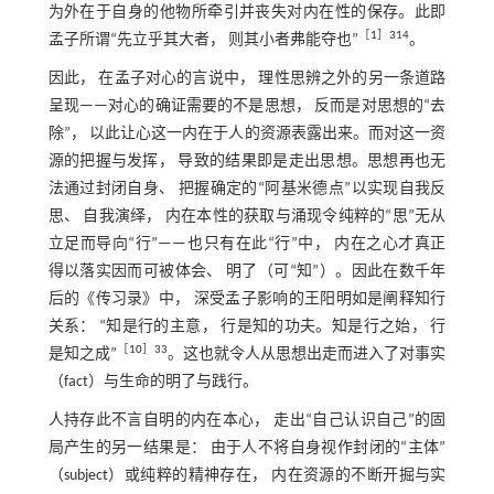
为外在于自身的他物所牵引并丧失对内在性的保存。此即
［
1
］314
孟子所谓“先立乎其大者， 则其小者弗能夺也”
。
因此， 在孟子对心的言说中， 理性思辨之外的另一条道路
呈现——对心的确证需要的不是思想， 反而是对思想的“去
除”， 以此让心这一内在于人的资源表露出来。而对这一资
源的把握与发挥， 导致的结果即是走出思想。思想再也无
法通过封闭自身、 把握确定的“阿基米德点”以实现自我反
思、 自我演绎， 内在本性的获取与涌现令纯粹的“思”无从
立足而导向“行”——也只有在此“行”中， 内在之心才真正
得以落实因而可被体会、 明了（可“知”）。因此在数千年
后的《传习录》中， 深受孟子影响的王阳明如是阐释知行
关系： “知是行的主意， 行是知的功夫。知是行之始， 行
［
10
］33
是知之成”
。这也就令人从思想出走而进入了对事实
（fact）与生命的明了与践行。
人持存此不言自明的内在本心， 走出“自己认识自己”的固
局产生的另一结果是： 由于人不将自身视作封闭的“主体”
（subject）或纯粹的精神存在， 内在资源的不断开掘与实