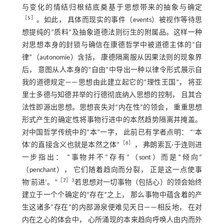
与变化的情结归根结底奠基于思想带来的抽象与确定
［
5
］
。如此， 具体而现实的事件（events）被视作等待思
想提纯的“质料”及抽象道德法则衍生的附属品。这样一种
对思想本身的封锁与确信在康德哲学中被道德主体的“自
律”（autonomie）含括， 康德隔离服从因果法则的现象界
后， 意图从人本身的“自由”中导出一种以律令形式展示自
我的道德规定——思想由此建立起它的“理性王国”， 将亚
里士多德与知德并举的行德彻底纳入思想的控制， 且其合
法性即源出思想。思想丧失对“内在性”的领会， 重重思想
形式产生的确定性将事物行进中的本然趋势隔离并掩盖。
对中国哲学传统中的“本”一字， 此前已有学者点明： “‘本
［
6
］
体’的直接含义也就是本然之体”
， 弗朗索瓦·于连则进
一步指出： “事物并不“存有”（sont）而是“倾向”
（penchant）， 它们随着趋向而分裂， 正是这一点使事
［
7
］3
物‘前进’。”
若思想对一切事物（包括心）的领会始终
建立于一个个确定的“存在”之上， 那么事物中蕴含着的产
生这诸多“存在”的内部源泉便难见天日——相反地， 在对
内在之心的体会中， 心所涌现的本来趋向呼唤人由内而外