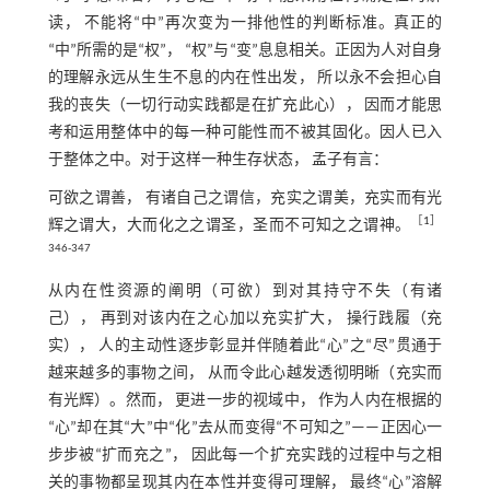
读， 不能将“中”再次变为一排他性的判断标准。真正的
“中”所需的是“权”， “权”与“变”息息相关。正因为人对自身
的理解永远从生生不息的内在性出发， 所以永不会担心自
我的丧失（一切行动实践都是在扩充此心）， 因而才能思
考和运用整体中的每一种可能性而不被其固化。因人已入
于整体之中。对于这样一种生存状态， 孟子有言：
可欲之谓善， 有诸自己之谓信，充实之谓美，充实而有光
［
1
］
辉之谓大，大而化之之谓圣，圣而不可知之之谓神。
346⁃347
从内在性资源的阐明（可欲）到对其持守不失（有诸
己）， 再到对该内在之心加以充实扩大， 操行践履（充
实）， 人的主动性逐步彰显并伴随着此“心”之“尽”贯通于
越来越多的事物之间， 从而令此心越发透彻明晰（充实而
有光辉）。然而， 更进一步的视域中， 作为人内在根据的
“心”却在其“大”中“化”去从而变得“不可知之”——正因心一
步步被“扩而充之”， 因此每一个扩充实践的过程中与之相
关的事物都呈现其内在本性并变得可理解， 最终“心”溶解