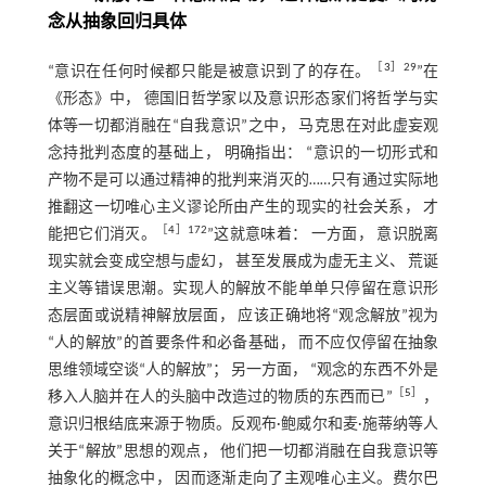
念从抽象回归具体
［
3
］29
“意识在任何时候都只能是被意识到了的存在。
”在
《形态》中， 德国旧哲学家以及意识形态家们将哲学与实
体等一切都消融在“自我意识”之中， 马克思在对此虚妄观
念持批判态度的基础上， 明确指出： “意识的一切形式和
产物不是可以通过精神的批判来消灭的……只有通过实际地
推翻这一切唯心主义谬论所由产生的现实的社会关系， 才
［
4
］172
能把它们消灭。
”这就意味着： 一方面， 意识脱离
现实就会变成空想与虚幻， 甚至发展成为虚无主义、 荒诞
主义等错误思潮。实现人的解放不能单单只停留在意识形
态层面或说精神解放层面， 应该正确地将“观念解放”视为
“人的解放”的首要条件和必备基础， 而不应仅停留在抽象
思维领域空谈“人的解放”； 另一方面， “观念的东西不外是
［
5
］
移入人脑并在人的头脑中改造过的物质的东西而已”
，
意识归根结底来源于物质。反观布·鲍威尔和麦·施蒂纳等人
关于“解放”思想的观点， 他们把一切都消融在自我意识等
抽象化的概念中， 因而逐渐走向了主观唯心主义。费尔巴