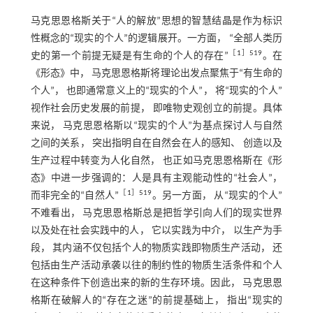
马克思恩格斯关于“人的解放”思想的智慧结晶是作为标识
性概念的“现实的个人”的逻辑展开。一方面， “全部人类历
［
1
］519
史的第一个前提无疑是有生命的个人的存在”
。在
《形态》中， 马克思恩格斯将理论出发点聚焦于“有生命的
个人”， 也即通常意义上的“现实的个人”， 将“现实的个人”
视作社会历史发展的前提， 即唯物史观创立的前提。具体
来说， 马克思恩格斯以“现实的个人”为基点探讨人与自然
之间的关系， 突出指明自在自然会在人的感知、 创造以及
生产过程中转变为人化自然， 也正如马克思恩格斯在《形
态》中进一步强调的：人是具有主观能动性的“社会人”，
［
1
］519
而非完全的“自然人”
。另一方面， 从“现实的个人”
不难看出， 马克思恩格斯总是把哲学引向人们的现实世界
以及处在社会实践中的人， 它以实践为中介， 以生产为手
段， 其内涵不仅包括个人的物质实践即物质生产活动， 还
包括由生产活动承袭以往的制约性的物质生活条件和个人
在这种条件下创造出来的新的生存环境。因此， 马克思恩
格斯在破解人的“存在之迷”的前提基础上， 指出“现实的