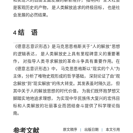
和实现人的自由全面发展的崭新境界， 指明共产主义社会
是客观历史的产物， 是人类解放追求的终极目标， 也是社
会发展的必然结果。
4 结 语
《德意志意识形态》是马克思恩格斯关于“人的解放”思想
的逻辑表达， 是人类解放史上具有里程碑意义的重要著
作， 对指导人类寻求解放的革命斗争具有重要作用。在
《德意志意识形态》中， 马克思恩格斯以“现实的个人”为
主体，分析了唯物史观形成的哲学基础， 深刻论证了由“观
念解放”到“现实解放”的伟大转变。其发表虽时隔久远， 但
其中关于人的解放思想的时代价值， 为我们既怀抱梦想又
脚踏实地地追求理想， 为实现中华民族伟大复兴的宏伟目
标和人类解放的壮丽事业而团结奋斗提供了科学理论指
南。
参考文献
原文顺序
|
出版日期
|
本文引用