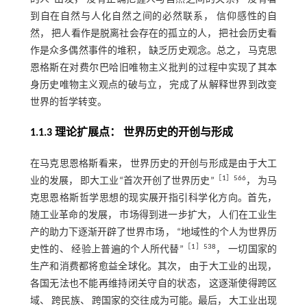
到自在自然与人化自然之间的必然联系， 信仰感性的自
然， 把人看作是脱离社会存在的孤立的人， 把社会历史看
作是众多偶然事件的堆积， 缺乏历史观念。总之， 马克思
恩格斯在对费尔巴哈旧唯物主义批判的过程中实现了其本
身历史唯物主义观点的破与立， 完成了从解释世界到改变
世界的哲学转变。
1.1.3 理论扩展点： 世界历史的开创与形成
在马克思恩格斯看来， 世界历史的开创与形成是由于大工
［
1
］566
业的发展， 即大工业“首次开创了世界历史”
， 为马
克思恩格斯哲学思想的现实展开指引科学化方向。首先，
随工业革命的发展， 市场得到进一步扩大， 人们在工业生
产的助力下逐渐开辟了世界市场， “地域性的个人为世界历
［
1
］538
史性的、 经验上普遍的个人所代替”
， 一切国家的
生产和消费都将愈益全球化。其次， 由于大工业的出现，
各国无法也不能再维持闭关守自的状态， 这逐渐使得跨区
域、 跨民族、 跨国家的交往成为可能。最后， 大工业出现