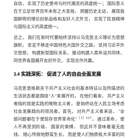
自信， 实现了历史使命与时代潮流的高度统一； 国际意义
在于立足世界百年未有之大变局， 把握历史主动， 展现我
国鲜明的理论创新品格和友好人文外交， 实现了民族精神
与国际主义的高度统一。
总之， 我们在新时代要始终坚持以马克思主义理论为思想
旗帜， 坚定不移走中国特色大国外交之路， 坚持习近平外
交思想， 构建新型国际关系， 推动构建人类命运共同体，
同世界各国展开友好外交， 实现合作共赢。
3.4 实践深拓： 促进了人的自由全面发展
马克思恩格斯关于共产主义社会的基本特征以及所描述的
生活状态都是围绕“人”来展开的， 在他们看来， 共产主义
者指的就是实践的唯物主义者， 是始终站在人民立场考虑
社会发展趋向的领风者。首先， 对共产主义者来说， “全
［
1
］527
部问题都在于使现存世界革命化”
， 通过革命， 使
人不再受到阶级、 国家的束缚， 但这并不意味着毫无底
线、 随心所欲地野蛮生长， 而是使人们物质极大丰富的同