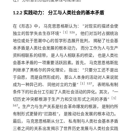
在， 分析意识形态的复杂性与规律性。
1.2.2 实践动力： 分工与人类社会的基本矛盾
在《形态》中， 马克思恩格斯认为： “对现实的描述会使
［
1
］526
独立的哲学失去生存环境”
， 他们对当时占据统治
地位或处于思潮中心的哲学形态展开批判， 揭秘了社会基
本矛盾是人类社会发展的根本动力， 而分工作为人与生产
资料相联系的纽带， 是人与人相联系的桥梁， 也是人类社
会基本矛盾的一项重要活跃因素。首先， 马克思恩格斯批
判继承了黑格尔的异化理论， 指出： “只要分工还不是出
于自愿， 而是自然形成的， 那么人本身的活动对人来说就
［
1
］537
成为一种异己的、 同他对立的力量”
， 表明私有制
条件下的社会分工引起了人类社会活动的异化。其次， “一
［
1
］
切历史冲突都根源于生产力和交往形式之间的矛盾”
567
。生产力与生产关系是社会革命爆发的根源， 是制约所
有制形式更替的“拦路桩”， 是推动社会发展的根本动力。
最后， 马克思恩格斯从分工、 私有制与人类社会基本矛盾
三者之间的关系出发揭示了世界历史发展与人类社会实践