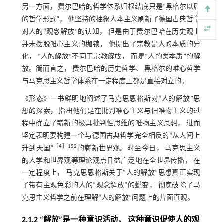
另一方面， 费尔巴哈的哲学体系归根结底只是“黑格尔以后
的哲学形式”， 他坚持的抽象人本主义刷新了德国古典哲学
对人的“观念解放”的认知， 但是由于费尔巴哈在历史观上
并未摆脱唯心主义的枷锁， 他提出了宗教是人的本质的异
化， “人的解放”不同于宗教解放， 而是“人的类本质”的解
放。简而言之， 费尔巴哈的历史哲学、 黑格尔的唯心哲学
与马克思主义哲学体系在一定程度上都是直接对立的。
《形态》一书鲜明地阐述了马克思恩格斯对“人的解放”思
想的探索， 指出他们是在批判唯心主义与旧唯物主义的过
程中确立了崭新的极具批判性思维的唯物主义思想， 进而
坚定表明要构建一个与德国古典哲学完全相反的“从人间上
［
4
］152
升到天国”
的崭新世界观。时至今日， 马克思主义
的人学和世界观等理论观点日益广泛地在全世界传播， 在
一定程度上， 马克思恩格斯关于“人的解放”思想真正实现
了带有主观色彩的人的“观念解放”的蜕变， 彻底破除了马
克思主义哲学之前在理解“人的解放”问题上的片面直观。
2.1.2 “解放”是一种意识活动， 这种意识促使人的观