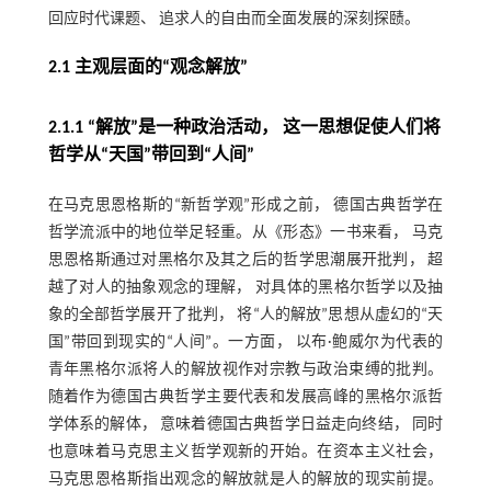
回应时代课题、 追求人的自由而全面发展的深刻探赜。
2.1 主观层面的“观念解放”
2.1.1 “解放”是一种政治活动， 这一思想促使人们将
哲学从“天国”带回到“人间”
在马克思恩格斯的“新哲学观”形成之前， 德国古典哲学在
哲学流派中的地位举足轻重。从《形态》一书来看， 马克
思恩格斯通过对黑格尔及其之后的哲学思潮展开批判， 超
越了对人的抽象观念的理解， 对具体的黑格尔哲学以及抽
象的全部哲学展开了批判， 将“人的解放”思想从虚幻的“天
国”带回到现实的“人间”。一方面， 以布·鲍威尔为代表的
青年黑格尔派将人的解放视作对宗教与政治束缚的批判。
随着作为德国古典哲学主要代表和发展高峰的黑格尔派哲
学体系的解体， 意味着德国古典哲学日益走向终结， 同时
也意味着马克思主义哲学观新的开始。在资本主义社会，
马克思恩格斯指出观念的解放就是人的解放的现实前提。