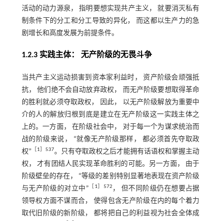
活动的动力源泉， 指明要想实现共产主义， 就要消灭私有
制条件下的分工和分工导致的异化， 而这都以生产力的急
剧增长和高度发展为前提条件。
1.2.3 实践主体： 无产阶级的无畏斗争
当共产主义运动损害到资本家利益时， 资产阶级会顽强抵
抗， 他们绝不会自动放弃政权， 而无产阶级要想取得革命
的胜利就必须夺取政权， 因此， 以无产阶级解放为重要中
介的人的解放归根到底是建立在无产阶级这一实践主体之
上的。一方面， 在阶级社会中， 对于每一个为谋求统治而
战的阶级来说， “就像无产阶级那样， 都必须首先夺取政
［
1
］537
权”
。只有夺取政权之后才能拥有话语权和掌握主动
权， 才有团结人民实现革命胜利的可能。另一方面， 由于
阶级壁垒的存在， “等级的差别特别显著地表现在资产阶级
［
1
］572
与无产阶级的对立中”
， 但不同阶级仍在想要占据
领导权方面不谋而合， 使得包含无产阶级在内的每个着力
取代旧阶级的新阶级， 都将把自己的利益视为社会全体成