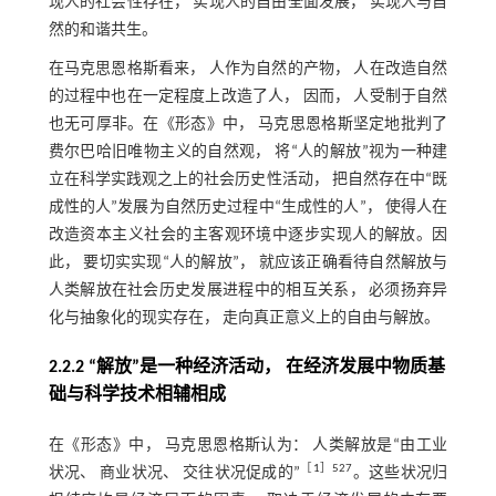
现人的社会性存在， 实现人的自由全面发展， 实现人与自
然的和谐共生。
在马克思恩格斯看来， 人作为自然的产物， 人在改造自然
的过程中也在一定程度上改造了人， 因而， 人受制于自然
也无可厚非。在《形态》中， 马克思恩格斯坚定地批判了
费尔巴哈旧唯物主义的自然观， 将“人的解放”视为一种建
立在科学实践观之上的社会历史性活动， 把自然存在中“既
成性的人”发展为自然历史过程中“生成性的人”， 使得人在
改造资本主义社会的主客观环境中逐步实现人的解放。因
此， 要切实实现“人的解放”， 就应该正确看待自然解放与
人类解放在社会历史发展进程中的相互关系， 必须扬弃异
化与抽象化的现实存在， 走向真正意义上的自由与解放。
2.2.2 “解放”是一种经济活动， 在经济发展中物质基
础与科学技术相辅相成
在《形态》中， 马克思恩格斯认为： 人类解放是“由工业
［
1
］527
状况、 商业状况、 交往状况促成的”
。这些状况归