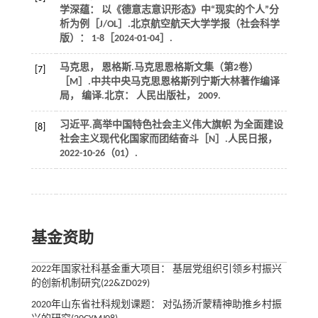
学深蕴： 以《德意志意识形态》中“现实的个人”分
析为例［J/OL］.
北京航空航天大学学报（社会科学
版）
： 1-8［2024-01-04］.
马克思， 恩格斯.
马克思恩格斯文集（第2卷）
[7]
［M］.中共中央马克思恩格斯列宁斯大林著作编译
局， 编译.北京： 人民出版社，
2009
.
习近平.高举中国特色社会主义伟大旗帜 为全面建设
[8]
社会主义现代化国家而团结奋斗［N］.
人民日报
，
2022-10-26（01）.
基金资助
2022年国家社科基金重大项目： 基层党组织引领乡村振兴
的创新机制研究(22&ZD029)
2020年山东省社科规划课题： 对弘扬沂蒙精神助推乡村振