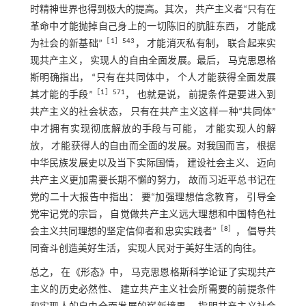
时精神世界也得到极大的提高。其次， 共产主义者“只有在
革命中才能抛掉自己身上的一切陈旧的肮脏东西， 才能成
［
1
］543
为社会的新基础”
， 才能消灭私有制， 联合起来实
现共产主义， 实现人的自由全面发展。最后， 马克思恩格
斯明确指出， “只有在共同体中， 个人才能获得全面发展
［
1
］571
其才能的手段”
， 也就是说， 前提条件是要进入到
共产主义的社会状态， 只有在共产主义这样一种“共同体”
中才拥有实现彻底解放的手段与可能， 才能实现人的解
放， 才能获得人的自由而全面的发展。对我国而言， 根据
中华民族发展史以及当下实际国情， 建设社会主义、 迈向
共产主义更加需要长期不懈的努力， 故而习近平总书记在
党的二十大报告中指出： 要“加强理想信念教育， 引导全
党牢记党的宗旨， 自觉做共产主义远大理想和中国特色社
［
8
］
会主义共同理想的坚定信仰者和忠实实践者”
， 倡导共
同奋斗创造美好生活， 实现人民对于美好生活的向往。
总之， 在《形态》中， 马克思恩格斯科学论证了实现共产
主义的历史必然性、 建立共产主义社会所需要的前提条件