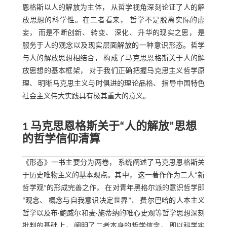
恩格斯以人的解放为主体， 从哲学视角深刻论证了人的解
放思想的科学性。在二者看来， 哲学不是脱离实际的虚
妄， 而是不断创新、 转变、 深化、 升华的现实之思， 是
服务于人的观念以及现实层面解放的一种意识形态。哲学
与人的解放思想相结合， 构成了马克思恩格斯关于人的解
放思想的基本框架， 对于我们正确把握马克思主义哲学原
理、 明晰马克思主义与时俱进的理论品格、 指导中国特色
社会主义伟大实践具有极其重大的意义。
1 马克思恩格斯关于“人的解放”思想
的哲学信仰清算
《形态》一书主要分为两卷， 系统阐述了马克思恩格斯关
于历史唯物主义的基本观点。其中， 这一著作作为二人“新
哲学观”的形成完善之作， 在对青年黑格尔派的意识哲学即
“观念、 概念与自我意识决定世界”、 费尔巴哈的人本主义
哲学以及布·鲍威尔和麦·施蒂纳的唯心史观等哲学思想深刻
批判的基础上， 阐明了二者本身的哲学信念， 即以科学实