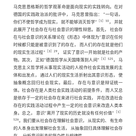
马克思恩格斯的哲学观革命是面向现实的实践转向。在对
德国的实践政治派的批评中， 马克思曾指出： “一句话，
［
1
］10
你们不使哲学成为现实， 就不能够消灭哲学”
， 并就
此展开了社会存在与社会意识的理性辩思。首先， 社会存
在与社会意识的关系理论在《形态》中体现为“意识在任何
时候都只能是被意识到了的存在， 而人们的存在就是他们
［
3
］29
的现实生活过程”
， 证实了意识一开始就是社会的产
［
1
］525
物。其次， 正如“德国哲学从天国降落到人间”
， 马
克思主义哲学将从事现实活动的人视作社会实践发展的主
体和出发点， 通过人们的现实生活折射出其意识形态， 使
抽象概念回归社会现实。最后， 存在与意识是辩证统一
体。社会存在是人类社会实践活动的前提条件， 而人又总
是依存于一定的社会存在来进行社会实践， 并在改造社会
存在的实践活动过程中产生一定的社会意识来改造人类本
［
1
］
身。总之， 意识“离开了现实的历史就没有任何价值”
526
。我们要从社会存在理解社会意识， 从现实的、 有生命
的人本身出发理解社会生活， 从抽象回归具体理解社会存