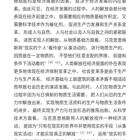
根结底均是经济层面的因素， 取决于经济发展的内在要
素。由此可见， 在经济发展的过程中， 人的解放会部分地
表现在经济前提之中， 既需要相应的物质基础作积淀， 又
需要科学技术作为催化剂， 促进生产力发展和生产关系变
革， 形成人与自然、 人与社会以及人与自我之间的紧密联
系， 进而实现人的解放。从物质基础方面看， 马克思恩格
斯将“现实的个人”看作是“从事活动的， 进行物质生产的，
因而是在一定物质的、 不受他们任意支配的界限、 前提和
［
4
］151
条件下活动着的”
。人类解放在经济层面的外在表现
更多地体现在经济体制变革之中， 社会变革多是由于生产
力与生产关系、 经济基础与上层建筑的基本矛盾不相适应
而导致社会历史的演进发展。与此同时， 人们在物质生产
过程中因为与日俱新的物质生活需要， 把人们从旧的生产
力中解放出来， 实现物质生活资料的生产与物质生活条件
的进步， 最终实现生产力与社会形态的推陈出新。从科学
技术方面看， 马克思恩格斯将人的解放视作一种经济活
动， 是因为“只有在现实的世界中并使用现实的手段（从事
［
1
］527
现实活动）才能实现真正的解放”
， 运用“现实的手