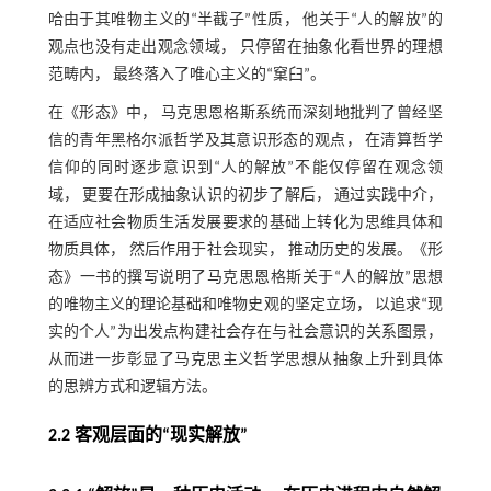
哈由于其唯物主义的“半截子”性质， 他关于“人的解放”的
观点也没有走出观念领域， 只停留在抽象化看世界的理想
范畴内， 最终落入了唯心主义的“窠臼”。
在《形态》中， 马克思恩格斯系统而深刻地批判了曾经坚
信的青年黑格尔派哲学及其意识形态的观点， 在清算哲学
信仰的同时逐步意识到“人的解放”不能仅停留在观念领
域， 更要在形成抽象认识的初步了解后， 通过实践中介，
在适应社会物质生活发展要求的基础上转化为思维具体和
物质具体， 然后作用于社会现实， 推动历史的发展。《形
态》一书的撰写说明了马克思恩格斯关于“人的解放”思想
的唯物主义的理论基础和唯物史观的坚定立场， 以追求“现
实的个人”为出发点构建社会存在与社会意识的关系图景，
从而进一步彰显了马克思主义哲学思想从抽象上升到具体
的思辨方式和逻辑方法。
2.2 客观层面的“现实解放”