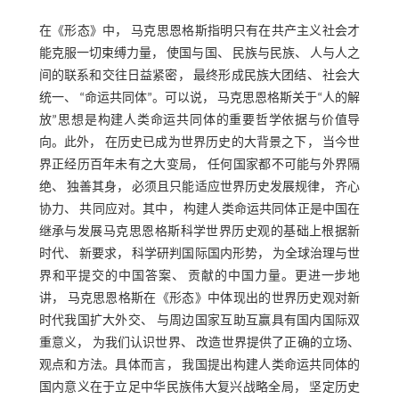
在《形态》中， 马克思恩格斯指明只有在共产主义社会才
能克服一切束缚力量， 使国与国、 民族与民族、 人与人之
间的联系和交往日益紧密， 最终形成民族大团结、 社会大
统一、 “命运共同体”。可以说， 马克思恩格斯关于“人的解
放”思想是构建人类命运共同体的重要哲学依据与价值导
向。此外， 在历史已成为世界历史的大背景之下， 当今世
界正经历百年未有之大变局， 任何国家都不可能与外界隔
绝、 独善其身， 必须且只能适应世界历史发展规律， 齐心
协力、 共同应对。其中， 构建人类命运共同体正是中国在
继承与发展马克思恩格斯科学世界历史观的基础上根据新
时代、 新要求， 科学研判国际国内形势， 为全球治理与世
界和平提交的中国答案、 贡献的中国力量。更进一步地
讲， 马克思恩格斯在《形态》中体现出的世界历史观对新
时代我国扩大外交、 与周边国家互助互赢具有国内国际双
重意义， 为我们认识世界、 改造世界提供了正确的立场、
观点和方法。具体而言， 我国提出构建人类命运共同体的
国内意义在于立足中华民族伟大复兴战略全局， 坚定历史