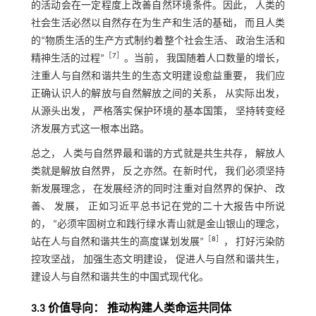
的活动会在一定程度上改善自然环境条件。因此， 人类的
社会生活必然以自然存在为生产和生活的基础， 而且人类
的“物质生活的生产方式制约着整个社会生活、 政治生活和
［
7
］
精神生活的过程”
。当前， 我国随着人口数量的增长，
注重人与自然和谐共生的生态文明建设愈益重要， 我们应
正确认识人的解放与自然解放之间的关系， 从实际出发，
从源头出发， 严格落实保护环境的基本国策， 坚持转变经
济发展方式这一根本出路。
总之， 人类与自然界最和谐的方式就是共生共存， 解放人
类就是解放自然界， 反之亦然。在新时代， 我们必须坚持
新发展理念， 在发展经济的同时注重对自然界的保护、 改
善、 发展， 正如习近平总书记在党的二十大报告中所说
的， “必须牢固树立和践行绿水青山就是金山银山的理念，
［
8
］
站在人与自然和谐共生的高度谋划发展”
， 打好污染防
控攻坚战， 加强生态文明建设， 促进人与自然和谐共生，
建设人与自然和谐共生的中国式现代化。
3.3 价值导向： 推动构建人类命运共同体