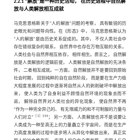
2.2.1 “解放”是一种历史活动， 在历史进程中自然解
放与人类解放相互成就
马克思恩格斯关于“人的解放”问题的考察， 具有敏锐的历
史眼光和问题导向性。在《形态》中， 马克思恩格斯认为
“人的解放”是由历史关系促成的。其中， 不仅人类社会中
存在错综复杂的联系， 自然界中也存在万物互联的关系，
人类社会与自然界相互依存， 相伴相生。质言之， 自然解
放是人类解放的逻辑前提， 人类解放是自然解放的先决条
件， 二者相互成就。一方面， 自然解放并不是要回到原始
社会时期， 回到纯粹的自在自然阶段， 而是要在生产力极
大程度发展的过程中逐渐将自然从人的剥削破坏中解放出
来， 使人类为了自身利益不顾惜自然环境的现象去而不
返， 解除自然界对人类社会的异化现象， 使自然界不再
“作为一种完全异己的、 有无限威力的和不可制服的力量与
［
1
］534
人们对立”
； 另一方面， 人类解放也并不是说要让
人类成为一种至高无上的力量矗立于宇宙间， 而是在生产
力高度发展的过程中逐步将人从异化中解放出来， 真正实