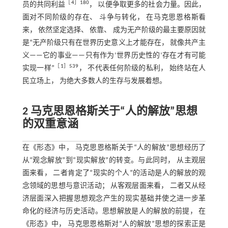
［
4
］180
员的共同利益
， 以便争取更多的社会力量。因此，
面对不同阶级的存在、 斗争与转化， 在马克思恩格斯看
来， 依然坚定选择、 依靠、 成为无产阶级的最主要原因就
是“无产阶级只有在世界历史意义上才能存在， 就像共产主
义——它的事业——只有作为‘世界历史性的’存在才有可能
［
1
］539
实现一样”
， 不代表任何阶级的私利， 始终站在人
民立场上， 为绝大多数人的生存与发展着想。
2 马克思恩格斯关于“人的解放”思想
的双重意涵
在《形态》中， 马克思恩格斯关于“人的解放”思想经历了
从“观念解放”到“现实解放”的转变。与此同时， 从主观层
面来看， 二者肯定了“现实的个人”的活动是人的解放的观
念领域的思想与意识活动； 从客观层面来看， 二者又从经
济层面深入把握思想观念产生的现实基础并使之进一步革
命化的经济与历史活动。思想解放是人的解放的前提， 在
《形态》中， 马克思恩格斯对“人的解放”思想的探索正是