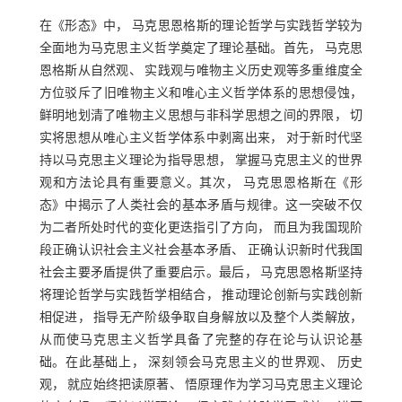
在《形态》中， 马克思恩格斯的理论哲学与实践哲学较为
全面地为马克思主义哲学奠定了理论基础。首先， 马克思
恩格斯从自然观、 实践观与唯物主义历史观等多重维度全
方位驳斥了旧唯物主义和唯心主义哲学体系的思想侵蚀，
鲜明地划清了唯物主义思想与非科学思想之间的界限， 切
实将思想从唯心主义哲学体系中剥离出来， 对于新时代坚
持以马克思主义理论为指导思想， 掌握马克思主义的世界
观和方法论具有重要意义。其次， 马克思恩格斯在《形
态》中揭示了人类社会的基本矛盾与规律。这一突破不仅
为二者所处时代的变化更迭指引了方向， 而且为我国现阶
段正确认识社会主义社会基本矛盾、 正确认识新时代我国
社会主要矛盾提供了重要启示。最后， 马克思恩格斯坚持
将理论哲学与实践哲学相结合， 推动理论创新与实践创新
相促进， 指导无产阶级争取自身解放以及整个人类解放，
从而使马克思主义哲学具备了完整的存在论与认识论基
础。在此基础上， 深刻领会马克思主义的世界观、 历史
观， 就应始终把读原著、 悟原理作为学习马克思主义理论