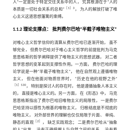
人”一定是处于特定交往关系中的人， 究其根源在于“人的
［
1
］3
本质是一切社会关系的总和”
， 为人的解放打破了唯
心主义这道思想藩篱的束缚。
1.1.2 理论支撑点： 批判费尔巴哈“半截子唯物主义”
对唯心主义哲学信仰的清算从费尔巴哈已逐渐开始， 虽不
够完全， 但费尔巴哈对于唯心主义哲学的前提批判为马克
思恩格斯的哲学阐释提供了唯物主义的思想武器， 对二者
哲学思想的变革起到支撑性作用。一方面， 费尔巴哈的理
论学说是一种“半截子唯物主义”， 他在自然观上遵循唯物
主义， 但在他面对物质世界时， “历史在他的视野之外”
［
1
］530
， 特别是探讨人的存在时， 他是遵循抽象人本主义
的， 直接是唯心主义的。另一方面， 在《形态》中， 马克
思恩格斯指出了费尔巴哈旧唯物主义的局限性， 一是费尔
巴哈坚持以感性为根基的唯物主义， 归根结底是不彻底的
唯物主义， 对外部世界的理解也仅仅局限于片面、 单纯、
［
2
］
静态的直观
， 缺乏实践观念； 二是费尔巴哈从“抽象
的人”出发， 没有正确把握人与自然之间的关系， 没有看