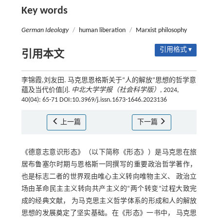
Key words
German Ideology
/
human liberation
/
Marxist philosophy
引用格式 ▾
引用本文
李锦霞,刘友田. 马克思恩格斯关于“人的解放”思想的哲学意
蕴及当代价值[J].
中北大学学报（社会科学版）
, 2024,
40(04): 65-71 DOI:10.3969/j.issn.1673-1646.2023136
上一篇
下一篇
《德意志意识形态》（以下简称《形态》）是马克思在旅
居布鲁塞尔时期与恩格斯一同撰写的重要政治哲学著作，
也是标志二者的世界观由唯心主义转向唯物主义、 政治立
场由革命民主主义转向共产主义的“两个转变”过程大致完
成的经典文献， 为马克思主义哲学体系的形成和人的解放
思想的发展奠定了坚实基础。在《形态》一书中， 马克思