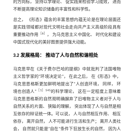
的方向标， 坚持以学理论、 促实践来检验学习成效， 进而
不断提高理论知识储备的丰富性和科学性。
总之， 《形态》蕴含的丰富思想内蕴无论是在理论层面还
是实践领域都对现代文明社会走向共产主义高级阶段具有
［
6
］
重要推动作用
， 为马克思主义中国化、 时代化和建设
中国式现代化的美好图景提供强大动能。
3.2 发展格局： 推动了人与自然和谐相处
马克思早在《关于费尔巴哈的提纲》中就批判了法国唯物
主义哲学家的“环境决定论”， 在此之后， 在《形态》中，
马克思恩格斯更加鲜明地提出了“人创造环境， 同样， 环
［
1
］545
境也创造人”
的科学理论， 这在一定程度上意味着
马克思恩格斯的自然观明确摒弃了旧唯物主义者对于人与
自然关系的片面、 狭隘的理解， 突出体现了人与自然是相
互依存的辩证统一体。可以说， 人与自然相互作用、 相互
依存， 离开自然， 人不可能进行生活和生产； 离开人类社
会， 自然就只能是“自在”条件下狂放生长的自然， 因为人