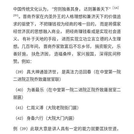
［
14
］
中国传统文化认为， “穷则独善其身， 达则兼善天下”
291
。晋商乔家在内圣外王的人格理想和兼济天下的价值追
求的驱使下， 不把赚钱视为经商的唯一目的， 而是将儒家
经世济民的思想融入商业， 把经商赚钱看成是实现社会道
义、 有补于天地的手段， 进而实现立功立言立德的人生理
想。几百年间， 晋商乔家致富后不忘乡邻， 捐资赈灾， 乐
善好施， 扶危济困， 造福桑梓， 家兴报国， 深得民间称
赞。例如：
（39） 具大神通皆济世， 是真法力总回春（在中堂第一院
二进院正院乔致庸居室联）
（40） 为善最乐（在中堂第一院二进院正院乔致庸居室二
层匾）
（41） 仁周义溥（大院老院街门匾）
（42） 身备六行（大院大门内匾）
例（39）此联大意是讲人具有一定的能力就要匡扶世道，