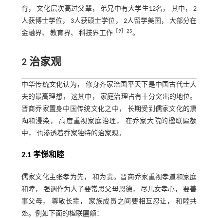
育， 文化层次高过父辈， 弟兄中有大学生12名， 其中， 2
人获博士学位， 3人获硕士学位， 2人留学美国， 大部分在
［
9
］25
金融界、 教育界、 科技界工作
。
2 治家观
中华传统文化认为， 修身齐家治国平天下是中国古代士大
夫的最高理想， 这其中， 家庭治理占有十分突出的地位。
晋商乔家置身中国传统文化之中， 长期受到儒家文化的熏
陶和浸染， 高度重视家庭治理， 在乔家大院的楹联匾额
中， 也渗透着乔家独特的治家观。
2.1 孝悌和睦
儒家文化主张孝为先， 和为贵。晋商乔家重视孝道和家庭
和睦， 强调作为人子要常思父母恩德， 尽儿女孝心， 要善
事父母， 尊敬长辈， 家族成员之间要相互忍让， 和睦共
处。例如下面的楹联匾额：