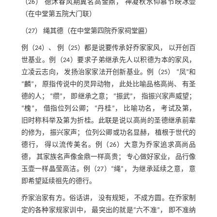
（26） 德沐春风期冀名高金鼎， 神凝秋水仰慕节映冰壶
（在中堂第五院大门联）
（27） 绳其德（在中堂第四院乔家祠堂匾）
例（24）、 例（25）都是说要传承好乔家家风， 以开创百
世基业。例（24）要求子弟继承先人以积德为本的家风，
立凌云志向， 发扬治家家法开创新基业。例（25） “凤”和
“麟”， 原指传说中的灵异动物， 此处比喻品格高尚、 有圣
德的人； “缵”， 即继承之意； “振武”， 指振兴家声威望；
“槐”， 借指位列公卿； “丹桂”， 比喻功名， 考试及第，
旧时称科举及第为折桂。此联是说以高尚的圣德继承前辈
的修为， 振兴家声； 位列公卿或功名显赫， 植根于世代的
德行， 得以流传美名。例（26）大意为乔家追求高尚品
德， 其家族名声像金鼎一样高贵； 专心做好家业， 品行像
玉壶一样晶莹高洁。例（27）“绳”， 为继承延续之意， 意
即希望延续祖先的德行。
乔家治家有方。俗话讲， 没有规矩， 不成方圆。在乔家制
定的各种家规家训中， 最突出的就是“六不准”， 即不准纳