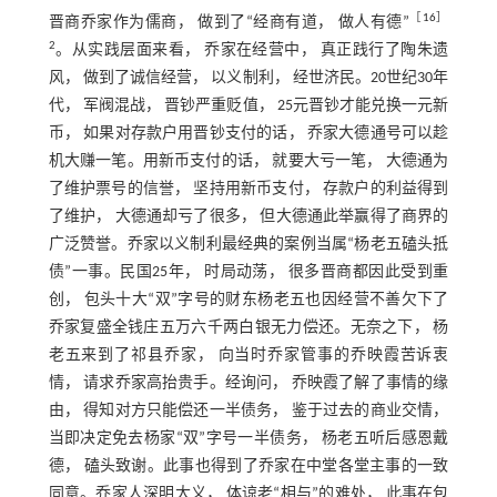
［
16
］
晋商乔家作为儒商， 做到了“经商有道， 做人有德”
2
。从实践层面来看， 乔家在经营中， 真正践行了陶朱遗
风， 做到了诚信经营， 以义制利， 经世济民。20世纪30年
代， 军阀混战， 晋钞严重贬值， 25元晋钞才能兑换一元新
币， 如果对存款户用晋钞支付的话， 乔家大德通号可以趁
机大赚一笔。用新币支付的话， 就要大亏一笔， 大德通为
了维护票号的信誉， 坚持用新币支付， 存款户的利益得到
了维护， 大德通却亏了很多， 但大德通此举赢得了商界的
广泛赞誉。乔家以义制利最经典的案例当属“杨老五磕头抵
债”一事。民国25年， 时局动荡， 很多晋商都因此受到重
创， 包头十大“双”字号的财东杨老五也因经营不善欠下了
乔家复盛全钱庄五万六千两白银无力偿还。无奈之下， 杨
老五来到了祁县乔家， 向当时乔家管事的乔映霞苦诉衷
情， 请求乔家高抬贵手。经询问， 乔映霞了解了事情的缘
由， 得知对方只能偿还一半债务， 鉴于过去的商业交情，
当即决定免去杨家“双”字号一半债务， 杨老五听后感恩戴
德， 磕头致谢。此事也得到了乔家在中堂各堂主事的一致
同意。乔家人深明大义， 体谅老“相与”的难处， 此事在包