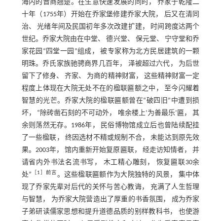
海内的晋商翘楚。在生意快速发展的同时， 乔家于乾隆二
十年（1755年）开始在乔家堡修建乔家大院， 后又在清同
治、 光绪年间及民国初年多次改建扩建， 时间跨度达两个
世纪。乔家大院由在中堂、 德兴堂、 保元堂、 宁守堂和乔
家花园“四堂一园”组成， 被专家称为北方民居建筑的一颗
明珠。乔氏家族驰骋商界几百年， 泽被超过六代， 为后世
留下了修身、 齐家、 为商的精神财富， 这些精神财富一定
程度上体现在大院无处不在的楹联匾额之中， 至今闪耀着
智慧的光芒。乔家大院的楹联匾额曾在“破四旧”中遭到损
坏， “除砖凿石刻的不可动外， 唯余楼上‘为善最乐’匾， 其
余则荡然无存。1986年， 民俗博物馆成立后也曾陆续配挂
了一些楹联， 终因选材不精或规制不合， 未能达到原先效
果。2003年， 馆内重新开始复原匾联， 经走访知情者， 并
请省内外书法名流书写， 木工精心雕刻， 恢复匾联30余
［
1
］前言
处”
。这些楹联匾额作为大院独特的风景， 集中体
现了乔家先辈对后代的关怀与苦心教诲， 充满了人生哲理
与智慧， 为乔家大院营造出了厚重的书香氛围， 成为乔家
子弟研读儒家思想和提升道德品质的别样教科书， 也使游