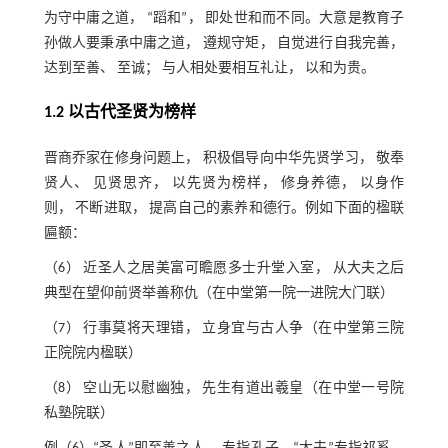
为守中庸之道， “蹈和”， 即处世和而不同。大意是教育子
孙做人要秉承中庸之道， 遵规守矩， 自觉进行自我完善，
达到至善、 至诚； 与人相处要相互礼让， 以和为贵。
1.2 以古代圣贤为榜样
晋商乔家在修身问题上， 积极倡导向中华先贤学习， 敬奉
贤人、 见贤思齐， 以先贤为榜样， 修身养德， 以身作
则， 不断进取， 提高自己的素养和德行。例如下面的楹联
匾额：
（6） 近圣人之居美富可瞻愿多士升堂入室， 从大夫之后
典型在望仰前贤举善称仇（在中堂第一院一进院大门联）
（7） 行事莫将天理错， 立身宜与古人争（在中堂第三院
正院院内楹联）
（8） 空山无以慰幽独， 先生有道出羲皇（在中堂一号院
私塾院联）