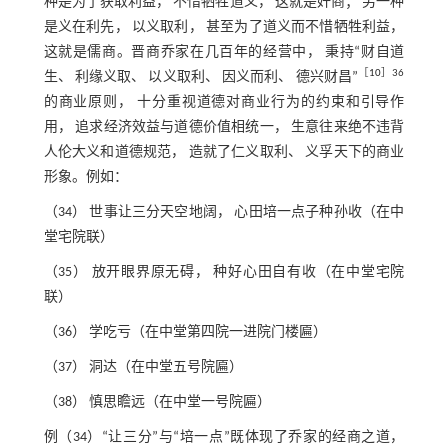
种是为了获取利益， 不惜牺牲道义， 这就是奸商； 另一种
是义在利先， 以义取利， 甚至为了道义而不惜牺牲利益，
这就是儒商。晋商乔家在几百年的经营中， 秉持“财自道
［
10
］36
生、 利缘义取、 以义取利、 因义而利、 德兴财昌”
的商业原则， 十分重视道德对商业行为的约束和引导作
用， 追求经济效益与道德价值相统一， 生意往来绝不违背
人伦大义和道德规范， 造就了仁义取利、 义孚天下的商业
形象。例如：
（34） 世事让三分天空地阔， 心田培一点子种孙收（在中
堂宅院联）
（35） 放开眼界原无碍， 种好心田自有收（在中堂宅院
联）
（36） 学吃亏（在中堂第四院一进院门楼匾）
（37） 洞达（在中堂五号院匾）
（38） 慎思瞻远（在中堂一号院匾）
例（34）“让三分”与“培一点”既体现了乔家的经商之道，