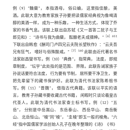
例（9）“麯蘖”， 本指酒母， 俗曰蛐， 这里指佳酿， 美
酒。此联大意为教育家族子孙要把读儒家经典视为像喝清
醇的美酒一样， 成为一种乐趣， 一种生活方式， 体现了乔
家的书香气息。该联上联出自苏轼《又一首答二犹子与王
［
6
］651
郎见和》：“诗书与我为曲蘖， 酝酿老夫成搢绅。”
下联出自韩愈《酬司门卢四兄云夫院长望秋作》：“云夫吾
［
7
］160
兄有狂气， 嗜好与俗殊酸咸。”
此联由近代著名书
法家赵昌燮书写。例（10）“典彝”， 指常典， 法度， 即规
章制度， “坛宇”此处指的是范围、 界限。此联告诫家族子
孙说话要符合法度， 行为要有节制， 居所要干净卫生， 要
把先辈留下的藏书保护好。此联为清代书法家陈希祖书
写。例（11）“晋魏”， 借指古代典籍。该联以平实的语
言， 教育子孙藏书要收藏古代书籍， 闲暇时只谈论羲皇古
代圣人。此联为清代书法家查士标书写。例（12）“五
岳”， 分别是中岳嵩山、 东岳泰山、 西岳华山、 南岳衡
山、 北岳恒山。“稜”同“棱”， “圭稜”即玉一般的棱角。“六
经”指中国儒家学派创始人孔子在晚年整理的《诗》《书》