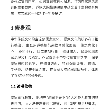
客在欣赏的同时， 心灵受到教育和启迪。作为乔家家风家
训的重要载体， 乔家大院楹联匾额中蕴含着丰富的德育思
想，本文就这一问题作一初步探讨。
1 修身观
中华传统文化的主流是儒家文化， 儒家文化的核心在于推
行德治， 主张用道德规范来教育感化国民， 使之内化于
心， 外化于行， 自觉依规行事， 修身做人， 最终实现国
家治理和社会稳定。乔家置身于中华传统文化之中， 深受
儒家思想的影响， 在修身方面， 特别强调读书、 修德、
学圣贤、 恪守中庸之道， 在乔家大院的楹联匾额中， 体现
了乔家独特的修身观。
1.1 读书修德
儒家重视教育， 把培养“治国平天下”的人才作为教育的终
极目的， 人才培养需要读书修德， 读书能明辨是非善恶，