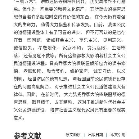
“三纲五常”、 宗教迷信等糟粕性内容， 历史局限性不可避
免。但作为一笔重要的精神文化遗产， 其所蕴含的德育思
想包含着许多超越时空的有价值的东西， 在今天仍有着强
大的生命力， 值得大力借鉴和传承发扬。目前， 我国公民
的道德建设整体上有了可喜的进步， 但不可否认的是也存
在着一些问题， 诸如拜金主义、 享乐主义， 见利忘义、
诚信缺失， 孝敬淡化、 家庭不和， 贪污腐败、 生活堕
落， 还有见危不救等。所有这些都极大影响着社会主义公
民道德建设进程。晋商乔家大院楹联匾额所包含的读书修
德、 孝顺和睦、 勤俭节约、 维护家声、 诚实守信、 以义
制利， 经世济民的德育思想， 与我国当前公民道德建设存
在的问题高度契合， 对于推进社会主义公民道德建设大有
裨益。因此， 在新时代， 大力弘扬乔家大院楹联匾额的德
育思想， 取其精华， 去其糟粕， 这对于推进新时代社会主
义公民道德建设、 培育社会主义现代家风具有重要的现实
意义。
参考文献
原文顺序
|
出版日期
|
本文引用