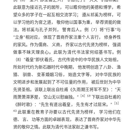
例（6）“圣人”即至善之人， 专指孔子。“大夫”专指祁奚。
此联意为接近孔子的居所， 可以瞻仰他的美德和博学， 希
望众多的学子在一起互相交流学习； 遵从祁奚为榜样， 可
以学习他的为官之道， 敬仰他以国事为重， 举荐贤能的做
法。将祁奚与孔子并列， 警育后人。例（7）将“行事”与
“立身”相对应， 体现了晋商乔家注重个人言行， 修身养性
的家风。作为儒商、 义商， 乔家以古代先贤为榜样， 强调
做事不昧天理良心。此联为清代书法家何绍基书写。例
（8）“羲皇”即伏羲氏， 古代传说中的中华民族人文始祖，
所处时代约为新石器时代中晚期， 他发明创造了八卦、 渔
猎、 驯兽、 变革婚姻习俗， 始造文字等， 对中华民族的
文明进步和发展起到了不可估量的作用， 被后世封为中华
先贤圣祖。该联上联出自杜甫《久雨期王将军不至》：“天
［
4
］59
雨萧萧滞茅屋， 空山无以慰幽独。”
下联出自杜甫的
［
5
］
《醉时歌》：“先生有道出羲皇， 先生有才过屈宋。”
43
此联重在教育子孙要以古代先贤为榜样， 学习他们在
德、 言、 功等方面的卓越表现， 表达了晋商乔家对中华先
贤的敬仰之情。此联为清代书法家赵之谦书写。