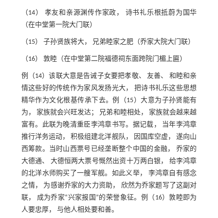
（14） 孝友和亲源渊传作家政， 诗书礼乐根抵蔚为国华
（在中堂第一院大门联）
（15） 子孙贤族将大， 兄弟睦家之肥（乔家大院大门联）
（16） 敦睦（在中堂第二院福德祠东面跨院门楣上匾）
例（14）该联大意是告诫子女要把孝敬、 友善、 和睦和亲
情这些好的传统作为家风发扬光大， 把诗书礼乐这些思想
精华作为文化根基传承下去。例（15）大意为子孙贤能有
为， 家族就会兴旺发达； 兄弟和睦相处， 家族就会越来越
富有。此联为晚清重臣李鸿章书写。据记载， 当年李鸿章
推行洋务运动， 积极组建北洋舰队， 因国库空虚， 遂向山
西筹款。当时山西票号已经垄断整个中国的金融， 乔家的
大德通、 大德恒两大票号慨然出资十万两白银， 给李鸿章
的北洋水师购买了一艘军舰。如此义举， 李鸿章自有感念
之情， 为感谢乔家的大力资助， 欣然为乔家题写了这副对
联， 成为乔家“兴家报国”的荣誉象征。例（16）敦睦即为
人要忠厚， 与他人相处要和善。