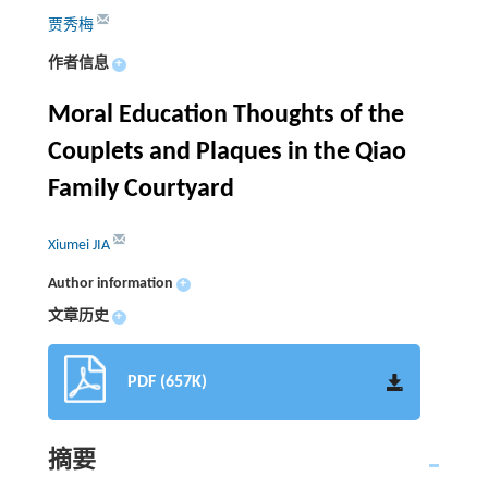
贾秀梅
作者信息
+
Moral Education Thoughts of the
Couplets and Plaques in the Qiao
Family Courtyard
Xiumei JIA
Author information
+
文章历史
+
PDF (657K)
摘要