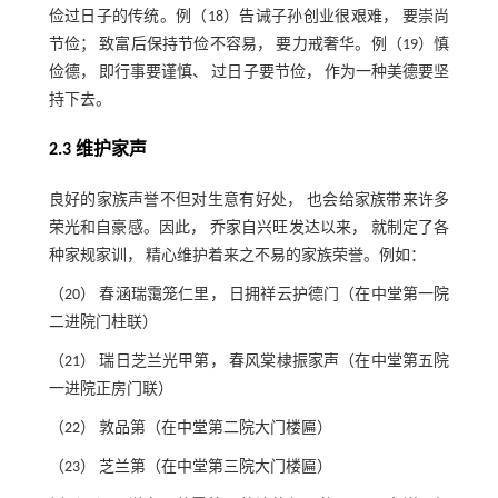
俭过日子的传统。例（18）告诫子孙创业很艰难， 要崇尚
节俭； 致富后保持节俭不容易， 要力戒奢华。例（19）慎
俭德， 即行事要谨慎、 过日子要节俭， 作为一种美德要坚
持下去。
2.3 维护家声
良好的家族声誉不但对生意有好处， 也会给家族带来许多
荣光和自豪感。因此， 乔家自兴旺发达以来， 就制定了各
种家规家训， 精心维护着来之不易的家族荣誉。例如：
（20） 春涵瑞霭笼仁里， 日拥祥云护德门（在中堂第一院
二进院门柱联）
（21） 瑞日芝兰光甲第， 春风棠棣振家声（在中堂第五院
一进院正房门联）
（22） 敦品第（在中堂第二院大门楼匾）
（23） 芝兰第（在中堂第三院大门楼匾）