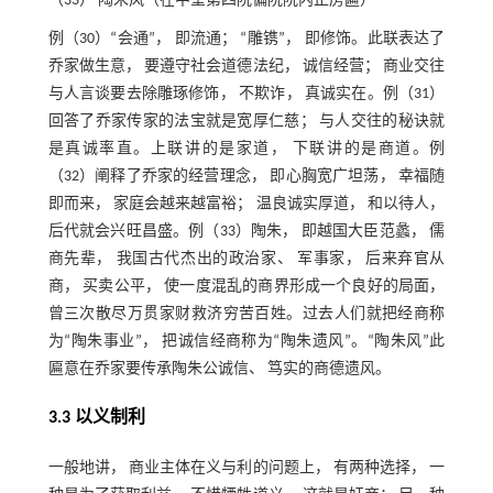
（33） 陶朱风（在中堂第四院偏院院内正房匾）
例（30）“会通”， 即流通； “雕镌”， 即修饰。此联表达了
乔家做生意， 要遵守社会道德法纪， 诚信经营； 商业交往
与人言谈要去除雕琢修饰， 不欺诈， 真诚实在。例（31）
回答了乔家传家的法宝就是宽厚仁慈； 与人交往的秘诀就
是真诚率直。上联讲的是家道， 下联讲的是商道。例
（32）阐释了乔家的经营理念， 即心胸宽广坦荡， 幸福随
即而来， 家庭会越来越富裕； 温良诚实厚道， 和以待人，
后代就会兴旺昌盛。例（33）陶朱， 即越国大臣范蠡， 儒
商先辈， 我国古代杰出的政治家、 军事家， 后来弃官从
商， 买卖公平， 使一度混乱的商界形成一个良好的局面，
曾三次散尽万贯家财救济穷苦百姓。过去人们就把经商称
为“陶朱事业”， 把诚信经商称为“陶朱遗风”。“陶朱风”此
匾意在乔家要传承陶朱公诚信、 笃实的商德遗风。
3.3 以义制利
一般地讲， 商业主体在义与利的问题上， 有两种选择， 一