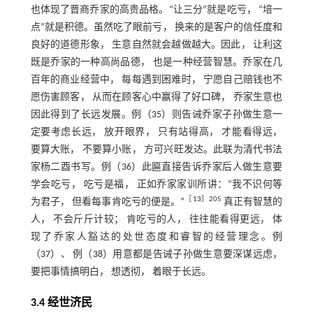
也体现了晋商乔家的高贵品格。“让三分”就是吃亏， “培一
点”就是积德。虽然吃了眼前亏， 换来的是客户的信任度和
良好的道德形象， 生意自然就会越做越大。因此， 让利这
既是乔家的一种高尚品德， 也是一种经营智慧。乔家在几
百年的商业经营中， 每每遇到困难时， 宁愿自己赔钱也不
愿伤害顾客， 从而在顾客心中赢得了好口碑， 乔家生意也
因此得到了长远发展。例（35）则告诫乔家子孙做生意一
定要考虑长远， 放开眼界， 只有站得高， 才能看得远，
要算大账， 不要算小账， 方可兴旺发达。此联为清代书法
家杨二酉书写。例（36）此匾直接告诉乔家后人做生意要
学会吃亏， 吃亏是福， 正如乔家家训所讲：“我不识何等
［
13
］205
为君子， 但看每事肯吃亏的便是。”
真正有智慧的
人， 不会斤斤计较； 肯吃亏的人， 往往能看得更远， 体
现了乔家人豁达的处世态度和睿智的经营理念。例
（37）、 例（38）用意都是告诫子孙做生意要深谋远虑，
要把事情搞明白， 想透彻， 着眼于长远。
3.4 经世济民