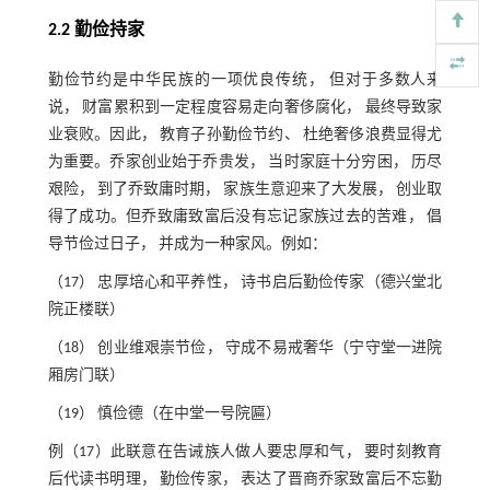
2.2 勤俭持家
勤俭节约是中华民族的一项优良传统， 但对于多数人来
说， 财富累积到一定程度容易走向奢侈腐化， 最终导致家
业衰败。因此， 教育子孙勤俭节约、 杜绝奢侈浪费显得尤
为重要。乔家创业始于乔贵发， 当时家庭十分穷困， 历尽
艰险， 到了乔致庸时期， 家族生意迎来了大发展， 创业取
得了成功。但乔致庸致富后没有忘记家族过去的苦难， 倡
导节俭过日子， 并成为一种家风。例如：
（17） 忠厚培心和平养性， 诗书启后勤俭传家（德兴堂北
院正楼联）
（18） 创业维艰崇节俭， 守成不易戒奢华（宁守堂一进院
厢房门联）
（19） 慎俭德（在中堂一号院匾）
例（17）此联意在告诫族人做人要忠厚和气， 要时刻教育
后代读书明理， 勤俭传家， 表达了晋商乔家致富后不忘勤