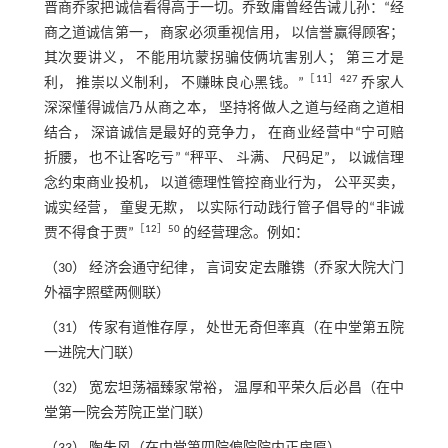
晋商乔家把诚信看得高于一切。乔致庸曾经告诫儿孙：“经
商之道诚信第一， 商家必须重视信用， 以信誉赢得顾客；
其次要讲义， 不能用坑蒙拐骗伎俩坑害别人； 第三才是
［
11
］427
利， 推崇以义制利， 不赚昧良心黑钱。”
乔家人
深深懂得诚信乃从商之本， 坚持将做人之道与经商之道相
结合， 深谙诚信是最好的竞争力， 在商业经营中“宁可赔
折腰， 也不让客吃亏” “秤平、 斗满、 尺码足”， 以诚信理
念约束商业投机， 以道德理性管控商业行为， 公平买卖，
诚实经营， 童叟无欺， 以实际行动践行管子倡导的“非诚
［
12
］50
贾不得食于贾”
的经营理念。例如：
（30） 经济会通守纪律， 言词安定去雕镌（乔家大院大门
外福字照壁两侧联）
（31） 传家有道惟存厚， 处世无奇但率真（在中堂第五院
一进院大门联）
（32） 宽宏坦荡福臻家常裕， 温厚和平荣久后必昌（在中
堂第一院会芳院正堂门联）