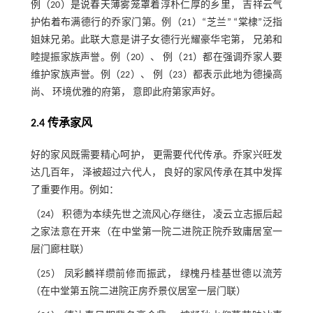
例（20）是说春天薄雾笼罩着淳朴仁厚的乡里， 吉祥云气
护佑着布满德行的乔家门第。例（21）“芝兰” “棠棣”泛指
姐妹兄弟。此联大意是讲子女德行光耀豪华宅第， 兄弟和
睦提振家族声誉。例（20）、 例（21）都在强调乔家人要
维护家族声誉。例（22）、 例（23）都表示此地为德操高
尚、 环境优雅的府第， 意即此府第家声好。
2.4 传承家风
好的家风既需要精心呵护， 更需要代代传承。乔家兴旺发
达几百年， 泽被超过六代人， 良好的家风传承在其中发挥
了重要作用。例如：
（24） 积德为本续先世之流风心存继往， 凌云立志振后起
之家法意在开来（在中堂第一院二进院正院乔致庸居室一
层门廊柱联）
（25） 凤彩麟祥缵前修而振武， 绿槐丹桂基世德以流芳
（在中堂第五院二进院正房乔景仪居室一层门联）