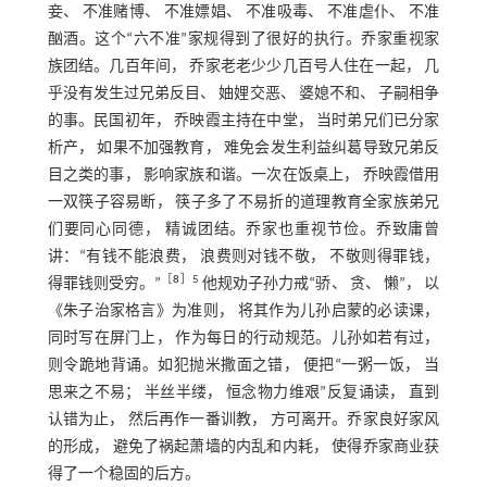
妾、 不准赌博、 不准嫖娼、 不准吸毒、 不准虐仆、 不准
酗酒。这个“六不准”家规得到了很好的执行。乔家重视家
族团结。几百年间， 乔家老老少少几百号人住在一起， 几
乎没有发生过兄弟反目、 妯娌交恶、 婆媳不和、 子嗣相争
的事。民国初年， 乔映霞主持在中堂， 当时弟兄们已分家
析产， 如果不加强教育， 难免会发生利益纠葛导致兄弟反
目之类的事， 影响家族和谐。一次在饭桌上， 乔映霞借用
一双筷子容易断， 筷子多了不易折的道理教育全家族弟兄
们要同心同德， 精诚团结。乔家也重视节俭。乔致庸曾
讲：“有钱不能浪费， 浪费则对钱不敬， 不敬则得罪钱，
［
8
］5
得罪钱则受穷。”
他规劝子孙力戒“骄、 贪、 懒”， 以
《朱子治家格言》为准则， 将其作为儿孙启蒙的必读课，
同时写在屏门上， 作为每日的行动规范。儿孙如若有过，
则令跪地背诵。如犯抛米撒面之错， 便把“一粥一饭， 当
思来之不易； 半丝半缕， 恒念物力维艰”反复诵读， 直到
认错为止， 然后再作一番训教， 方可离开。乔家良好家风
的形成， 避免了祸起萧墙的内乱和内耗， 使得乔家商业获
得了一个稳固的后方。