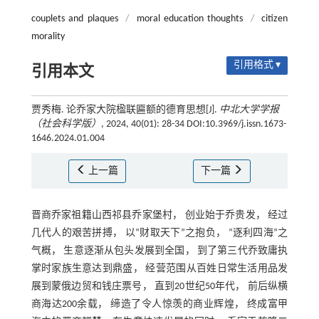
couplets and plaques
/
moral education thoughts
/
citizen
morality
引用格式 ▾
引用本文
贾秀梅. 论乔家大院楹联匾额的德育思想[J].
中北大学学报
（社会科学版）
, 2024, 40(01): 28-34 DOI:10.3969/j.issn.1673-
1646.2024.01.004
上一篇
下一篇
晋商乔家祖籍山西祁县乔家堡村， 创业始于乔贵发， 经过
几代人的艰苦拼搏， 以“财取天下”之抱负， “逐利四海”之
气概， 生意逐渐从包头发展到全国， 到了第三代乔致庸执
掌时家族生意达到鼎盛， 经营范围从百姓日常生活用品发
展到蒙俄边贸和钱庄票号， 直到20世纪50年代， 前后纵横
商海达200余载， 缔造了令人惊羡的商业辉煌， 终成富甲