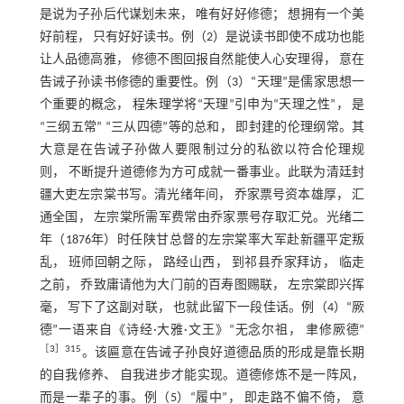
是说为子孙后代谋划未来， 唯有好好修德； 想拥有一个美
好前程， 只有好好读书。例（2）是说读书即使不成功也能
让人品德高雅， 修德不图回报自然能使人心安理得， 意在
告诫子孙读书修德的重要性。例（3）“天理”是儒家思想一
个重要的概念， 程朱理学将“天理”引申为“天理之性”， 是
“三纲五常” “三从四德”等的总和， 即封建的伦理纲常。其
大意是在告诫子孙做人要限制过分的私欲以符合伦理规
则， 不断提升道德修为方可成就一番事业。此联为清廷封
疆大吏左宗棠书写。清光绪年间， 乔家票号资本雄厚， 汇
通全国， 左宗棠所需军费常由乔家票号存取汇兑。光绪二
年（1876年）时任陕甘总督的左宗棠率大军赴新疆平定叛
乱， 班师回朝之际， 路经山西， 到祁县乔家拜访， 临走
之前， 乔致庸请他为大门前的百寿图赐联， 左宗棠即兴挥
毫， 写下了这副对联， 也就此留下一段佳话。例（4）“厥
德”一语来自《诗经·大雅·文王》“无念尔祖， 聿修厥德”
［
3
］315
。该匾意在告诫子孙良好道德品质的形成是靠长期
的自我修养、 自我进步才能实现。道德修炼不是一阵风，
而是一辈子的事。例（5）“履中”， 即走路不偏不倚， 意