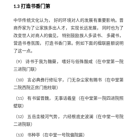
1.3 打造书香门第
中华传统文化认为， 好的环境对人的发展有重要影响。晋
商乔家为了让家族多出人才， 实现长远发展， 同时也为了
改变世人对商人的偏见， 特别鼓励族人多读书、 多藏书，
营造书卷氛围， 打造书香门第。例如下面的楹联匾额说明
了这一点。
（9） 诗书于我为麯蘖， 嗜好与俗殊酸咸（在中堂第一院
三进院门联）
（10） 言必典彝行修坛宇， 门无杂尘家有赐书（在中堂第
二院西院正房门抱柱联）
（11） 有书留晋魏， 无事话羲皇（在中堂第一院四进院照
壁联）
（12） 五岳圭稜河气势， 六经根底史波澜（在中堂一号院
二进院联）
（13） 书种亭（在中堂一号院偏院匾）