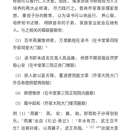
修德可以推行仁义大爱。因此， 儒家把读书修德视为人才
培养的两大必修课， 尽力践行之。晋商乔家尊崇儒家思
想， 重视子孙的教育， 认为读书可以修品行、 养心智，
培养知书达理、 明辨是非的子弟， 家族家业就会后继有
人。与之相关的楹联匾额有：
（1） 百年燕翼惟修德， 万里鹏程在读书（在中堂第四院
1
乔家祠堂大门联）
（2） 读书即未成名究竟人高品雅， 修德不期获报自然梦
稳心安（在中堂第三院正房门楼联）
（3） 损人欲以复天理， 蓄道德而能文章（乔家大院大门
外百寿图照壁两侧联）
（4） 厥德惟修（在中堂第三院正院院内匾额）
（5） 履中蹈和（乔家大院大门楼顶匾额）
例（1）“燕翼”： 燕， 安； 翼， 助。即帮助子孙得到安
乐。“燕翼”出自《礼记·表记》：“丰水有芑， 武王岂不
［
2
］693
仕？诒厥孙谋， 以燕翼子， 武王烝哉。”
此联大意