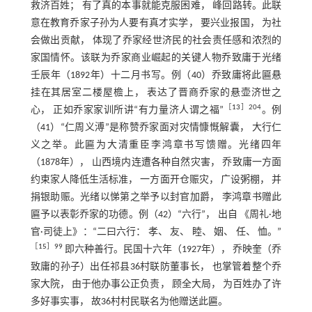
救济百姓； 有了真的本事就能克服困难， 峰回路转。此联
意在教育乔家子孙为人要有真才实学， 要兴业报国， 为社
会做出贡献， 体现了乔家经世济民的社会责任感和浓烈的
家国情怀。该联为乔家商业崛起的关键人物乔致庸于光绪
壬辰年（1892年）十二月书写。例（40）乔致庸将此匾悬
挂在其居室二楼屋檐上， 表达了晋商乔家的悬壶济世之
［
13
］204
心， 正如乔家家训所讲“有力量济人谓之福”
。例
（41）“仁周义溥”是称赞乔家面对灾情慷慨解囊， 大行仁
义之举。此匾为大清重臣李鸿章书写馈赠。光绪四年
（1878年）， 山西境内连遭各种自然灾害， 乔致庸一方面
约束家人降低生活标准， 一方面开仓赈灾， 广设粥棚， 并
捐银助赈。光绪以悌第之举予以封官加爵， 李鸿章书赠此
匾予以表彰乔家的功德。例（42）“六行”， 出自 《周礼·地
官·司徒上》：“二曰六行： 孝、 友、 睦、 姻、 任、 恤。”
［
15
］99
即六种善行。民国十六年（1927年）， 乔映奎（乔
致庸的孙子）出任祁县36村联防董事长， 也掌管着整个乔
家大院， 由于他办事公正负责， 顾全大局， 为百姓办了许
多好事实事， 故36村村民联名为他赠送此匾。