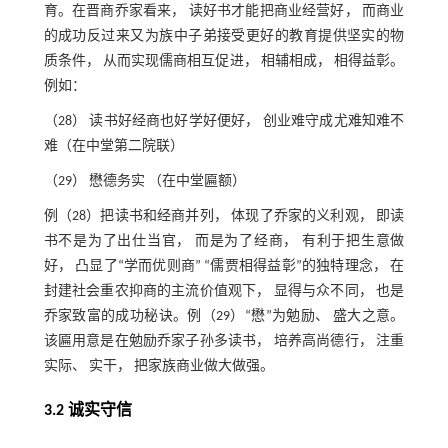
育。在晋商乔家看来， 读好书才能把商业经营好， 而商业
的成功反过来又为族中子弟接受更好的教育提供坚实的物
质条件， 从而实现儒商相互促进， 相辅相成， 相得益彰。
例如：
（28） 读书好经商也好学好便好， 创业难守成尤难知难不
难（在中堂第二院联）
（29） 懋德务实 （在中堂匾额）
例（28）把读书和经商并列， 体现了乔家的义利观， 即读
书不是为了出仕当官， 而是为了经商， 有利于把生意做
好， 凸显了“学而优则商” “儒贾相得益彰”的独特理念， 在
封建社会重农抑商的主流价值观下， 显得与众不同， 也是
乔家致富的成功秘诀。例（29）“懋”为勉励、 盛大之意。
该匾用意是在勉励乔家子孙多读书， 培养高尚德行， 注重
实际、 实干， 把家族商业做大做强。
3.2 诚实守信