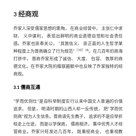
3 经商观
乔家人深受儒家思想的熏陶， 在商业经营中， 主张仁中求
财、 义中谋利， 表现出鲜明的商业道德自觉和社会责任
感。乔家也崇奉关公， “其敦信义、 崇正直的人生哲学某
［
10
］18
种程度上为晋商确立了行为规范”
。在几百年的商海
打拼中， 晋商乔家形成了诚信、 大度、 包容、 敦厚的商
德文化。在乔家大院的楹联匾额中也反映了乔家独特的经
商观。
3.1 儒商互通
“学而优则仕”是自科举制度实行以来中国文人普遍的价值
追求， 但是， 明清时期的山西人却一反传统， 把“学而优
则商”视为人生信条。晋商请先生教子， 追求的不是应举折
桂走上仕途， 而是以学保商， 儒商相济， 集中优秀人才经
营商业。乔家兴旺发达几百年， 既重视商业， 也重视教