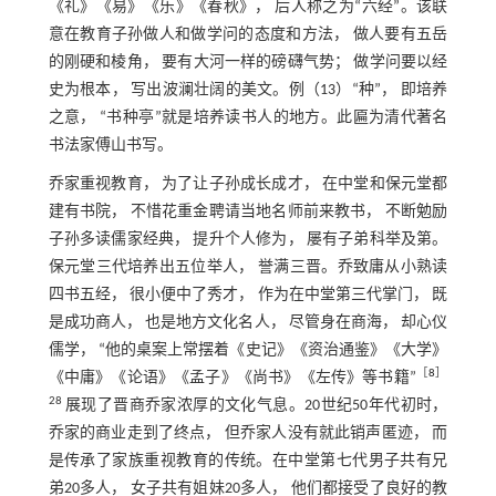
《礼》《易》《乐》《春秋》， 后人称之为“六经”。该联
意在教育子孙做人和做学问的态度和方法， 做人要有五岳
的刚硬和棱角， 要有大河一样的磅礴气势； 做学问要以经
史为根本， 写出波澜壮阔的美文。例（13）“种”， 即培养
之意， “书种亭”就是培养读书人的地方。此匾为清代著名
书法家傅山书写。
乔家重视教育， 为了让子孙成长成才， 在中堂和保元堂都
建有书院， 不惜花重金聘请当地名师前来教书， 不断勉励
子孙多读儒家经典， 提升个人修为， 屡有子弟科举及第。
保元堂三代培养出五位举人， 誉满三晋。乔致庸从小熟读
四书五经， 很小便中了秀才， 作为在中堂第三代掌门， 既
是成功商人， 也是地方文化名人， 尽管身在商海， 却心仪
儒学， “他的桌案上常摆着《史记》《资治通鉴》《大学》
［
8
］
《中庸》《论语》《孟子》《尚书》《左传》等书籍”
28
展现了晋商乔家浓厚的文化气息。20世纪50年代初时，
乔家的商业走到了终点， 但乔家人没有就此销声匿迹， 而
是传承了家族重视教育的传统。在中堂第七代男子共有兄
弟20多人， 女子共有姐妹20多人， 他们都接受了良好的教