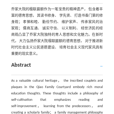
乔家大院的楹联匾额作为一笔宝贵的精神遗产， 包含着丰
富的德育思想， 其读书修身、 学先贤、 打造书香门第的修
身观； 孝悌和睦、 勤俭节约、 维护家声、 传承家风的治
家观； 儒商互通、 诚实守信、 以义制利、 经世济民的经
商观凸显了乔家大院独特的育人思想和文化魅力。在新时
代， 大力弘扬乔家大院楹联匾额的德育思想， 对于推进新
时代社会主义公民道德建设、 培育社会主义现代家风具有
重要的现实意义。
Abstract
As a valuable cultural heritage， the inscribed couplets and
plaques in the Qiao Family Courtyard embody rich moral
education thoughts. These thoughts include a philosophy of
self⁃cultivation that emphasizes reading and
self⁃improvement， learning from the predecessors， and
creating a scholarly family； a family management philosophy