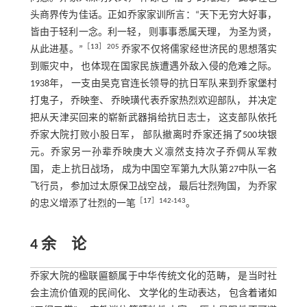
头商界传为佳话。正如乔家家训所言：“天下无穷大好事，
皆由于轻利一念。利一轻， 则事事悉属天理， 为圣为贤，
［
13
］205
从此进基。”
乔家不仅将儒家经世济民的思想落实
到赈灾中， 也体现在国家民族遭遇外敌入侵的危难之际。
1938年， 一支由吴克官连长领导的抗日军队来到乔家堡村
打鬼子， 乔映奎、 乔映璜代表乔家热烈欢迎部队， 并决定
把从天津买回来的崭新武器捐给抗日志士， 这支部队依托
乔家大院打败小股日军， 部队撤离时乔家还捐了500块银
元。乔家另一孙辈乔映庚大义凛然支持次子乔倜从军救
国， 走上抗日战场， 成为中国空军第九大队第27中队一名
飞行员， 参加过太原保卫战空战， 最后壮烈殉国， 为乔家
［
17
］142⁃143
的忠义增添了壮烈的一笔
。
4 余 论
乔家大院的楹联匾额属于中华传统文化的范畴， 是当时社
会主流价值观的民间化、 文学化的生动表达， 包含着诸如