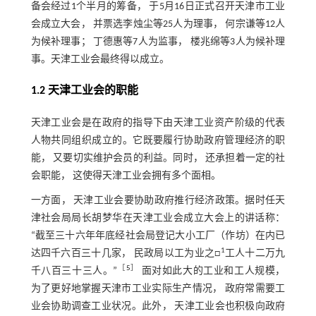
备会经过1个半月的筹备， 于5月16日正式召开天津市工业
会成立大会， 并票选李烛尘等25人为理事， 何宗谦等12人
为候补理事； 丁德惠等7人为监事， 楼兆绵等3人为候补理
事。天津工业会最终得以成立。
1.2 天津工业会的职能
天津工业会是在政府的指导下由天津工业资产阶级的代表
人物共同组织成立的。它既要履行协助政府管理经济的职
能， 又要切实维护会员的利益。同时， 还承担着一定的社
会职能， 这使得天津工业会拥有多个面相。
一方面， 天津工业会要协助政府推行经济政策。据时任天
津社会局局长胡梦华在天津工业会成立大会上的讲话称：
“截至三十六年年底经社会局登记大小工厂（作坊）在内已
1
达四千六百三十几家， 民政局以工为业之□
工人十二万九
［
5
］
千八百三十三人。”
面对如此大的工业和工人规模，
为了更好地掌握天津市工业实际生产情况， 政府常需要工
业会协助调查工业状况。此外， 天津工业会也积极向政府