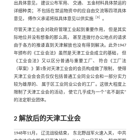
出具体意见， 建议公布军用、 交通、 五金材料具体禁运的
详细种类； 不包括在禁运物资中的应自由交流等四项具体
［
9
］
意见， 傅作义承诺将拟具体意见以供实施
。
尽管天津工业会对政府管理工业起到重要作用， 但是其实
际地位并没有想象的那么高， 甚至连拨付办公地点的请求
由于各方的推诿直到天津解放也没有得到解决。此外1947
年颁布的《工业会法》虽然是天津工业会成立的基础， 但
《工业会法》又以区分普通与重要工厂、 符合《工厂法
（草案）》第1条对天津工业会的会员构成做了限制， 使得
天津工业会会员仅仅包括普通工业同业公会和一部分实力
较为雄厚的、 属于区工业同业公会的工厂。这很大程度上
限制了天津工业会的活动， 使它几乎成为一个“名不副实”
的法定职业团体。
2 解放后的天津工业会
1948年11月， 辽沈战役结束， 东北野战军火速入关， 中共