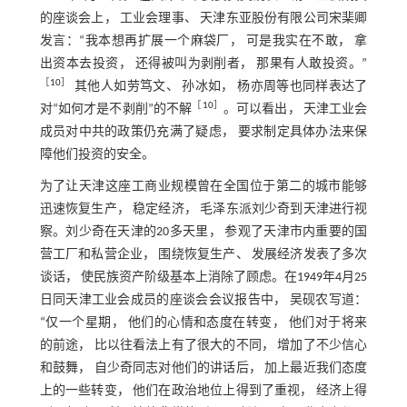
的座谈会上， 工业会理事、 天津东亚股份有限公司宋棐卿
发言：“我本想再扩展一个麻袋厂， 可是我实在不敢， 拿
出资本去投资， 还得被叫为剥削者， 那果有人敢投资。”
［
10
］
其他人如劳笃文、 孙冰如， 杨亦周等也同样表达了
［
10
］
对“如何才是不剥削”的不解
。可以看出， 天津工业会
成员对中共的政策仍充满了疑虑， 要求制定具体办法来保
障他们投资的安全。
为了让天津这座工商业规模曾在全国位于第二的城市能够
迅速恢复生产， 稳定经济， 毛泽东派刘少奇到天津进行视
察。刘少奇在天津的20多天里， 参观了天津市内重要的国
营工厂和私营企业， 围绕恢复生产、 发展经济发表了多次
谈话， 使民族资产阶级基本上消除了顾虑。在1949年4月25
日同天津工业会成员的座谈会会议报告中， 吴砚农写道：
“仅一个星期， 他们的心情和态度在转变， 他们对于将来
的前途， 比以往看法上有了很大的不同， 增加了不少信心
和鼓舞， 自少奇同志对他们的讲话后， 加上最近我们态度
上的一些转变， 他们在政治地位上得到了重视， 经济上得