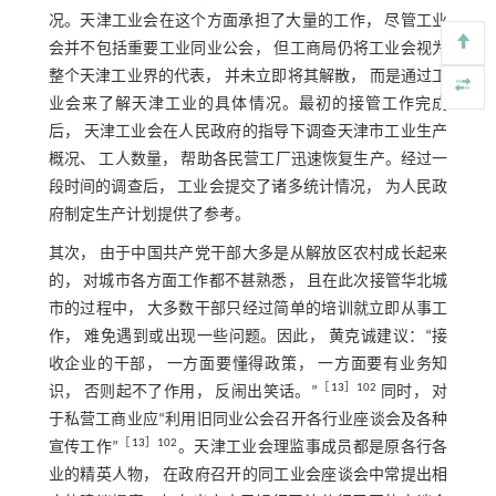
况。天津工业会在这个方面承担了大量的工作， 尽管工业
会并不包括重要工业同业公会， 但工商局仍将工业会视为
整个天津工业界的代表， 并未立即将其解散， 而是通过工
业会来了解天津工业的具体情况。最初的接管工作完成
后， 天津工业会在人民政府的指导下调查天津市工业生产
概况、 工人数量， 帮助各民营工厂迅速恢复生产。经过一
段时间的调查后， 工业会提交了诸多统计情况， 为人民政
府制定生产计划提供了参考。
其次， 由于中国共产党干部大多是从解放区农村成长起来
的， 对城市各方面工作都不甚熟悉， 且在此次接管华北城
市的过程中， 大多数干部只经过简单的培训就立即从事工
作， 难免遇到或出现一些问题。因此， 黄克诚建议：“接
收企业的干部， 一方面要懂得政策， 一方面要有业务知
［
13
］102
识， 否则起不了作用， 反闹出笑话。”
同时， 对
于私营工商业应“利用旧同业公会召开各行业座谈会及各种
［
13
］102
宣传工作”
。天津工业会理监事成员都是原各行各
业的精英人物， 在政府召开的同工业会座谈会中常提出相