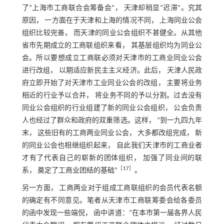
了“上海市工商联合会筹备会”， 天津却稍显“迟滞”。究其
原因， 一方面在于天津和上海的情况不同， 上海同业公会
组织比较完善， 而天津的同业公会组织不甚健全。从其他
省市先期成立的工商联组织来看， 其基层组织均为同业公
会。所以要想成立工商联必须对天津市的工商业同业公会
进行改组， 以期适应新民主主义经济。此后， 天津人民政
府立即开始了对天津市工业同业公会的改组， 主要将业务
相近的行业予以合并， 将业务不同的予以分割。过去没有
同业公会组织的行业组建了新的同业公会组织， 公会负责
人也经过了群众和政府的双重筛选。这样， “到一九四九年
末， 这些旧有的工商两业同业公会， 大多都改组完成， 新
的同业公会也相继组织起来， 自此我们天津市的工商业者
才有了代表自己的崭新的团体组织， 加强了同业间的联
［
17
］
系， 奠定了工商业团结的基础”
。
另一方面， 工商两业对于组成工商联组织的会员代表名额
的确定有不同意见。笔者从天津市工商联筹委会给各委员
的函中发现一些端倪， 函中讲道：“在本市第一届各界人民