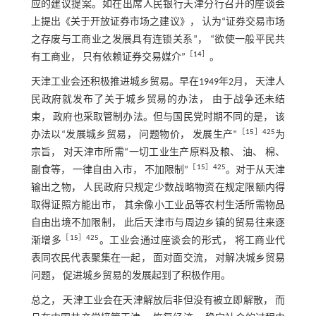
应的建议提案。如在出席人民银行天津分行召开的座谈会
上提出《关于开放证券市场之建议》， 认为“证券交易市场
之存废与工商业之发展具有连锁关系”， “欲使一般平民共
［
14
］
有工商业， 只有依赖证券交易媒介”
。
天津工业会还积极推进城乡贸易。早在1949年2月， 天津人
民政府就发布了关于城乡贸易的办法， 由于战争还未结
束， 政府也采取管制办法。但与国民党时期不同的是， 该
［
15
］425
办法以“发展城乡贸易， 问题物价， 发展生产”
为
宗旨， 对天津市所需“一切工业生产原料及粮、 油、 棉、
［
15
］425
副食等， 一律自由入市， 不加限制”
。对于从天津
输出之物， 人民政府只规定少数战略物资在规定限额内得
取得证照方能出市， 其余像小工业品等农村生活所需物品
自由出境不加限制， 此后天津市与周边乡镇的贸易往来逐
［
15
］425
渐增多
。工业会通过座谈会的形式， 将工商业代
表同农民代表聚集在一起， 面对面交流， 对解决城乡贸易
问题， 促进城乡贸易的发展起到了积极作用。
总之， 天津工业会在天津解放后非但没有被立即解散， 而