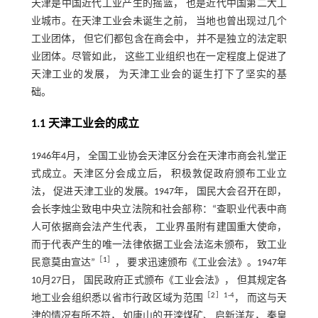
天津是中国近代工业产生的摇篮， 也是近代中国第二大工
业城市。在天津工业会未诞生之前， 当地也曾出现过几个
工业团体， 但它们都包含在商会中， 并不是独立的法定职
业团体。尽管如此， 这些工业组织也在一定程度上促进了
天津工业的发展， 为天津工业会的诞生打下了坚实的基
础。
1.1 天津工业会的成立
1946年4月， 全国工业协会天津区分会在天津市商会礼堂正
式成立。天津区分会成立后， 积极敦促政府颁布工业立
法， 促进天津工业的发展。1947年， 国民大会召开在即，
会长李烛尘致电中央立法院和社会部称：“查职业代表中商
人可依据商会法产生代表， 工业界虽附有建国重大使命，
而于代表产生的唯一法律依据工业会法迄未颁布， 致工业
［
1
］
民意莫由宣达”
， 要求迅速颁布《工业会法》。1947年
10月27日， 国民政府正式颁布《工业会法》， 但其规定各
［
2
］1-4
地工业会组织悉以省市行政区域为范围
， 而这与天
津的情况有所不符， 如唐山的开滦煤矿、 启新洋灰， 秦皇