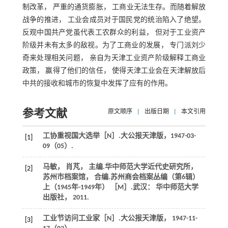
制改革， 严重的通货膨胀， 工商业无法生存。而随着解放
战争的推进， 工业会成员对于国民党的统治陷入了绝望。
反观中国共产党虽代表工农群众的利益， 但对于工业资产
阶级并未有太多的敌视。为了工商业的发展， 专门派刘少
奇来处理相关问题， 亲自为天津工业资产阶级解释工商业
政策， 赢得了他们的信任， 使得天津工业会在天津解放后
中共的接收和城市的恢复中发挥了应有的作用。
参考文献
原文顺序
|
出版日期
|
本文引用
工协重视国大选举［N］.
大公报天津版
，1947-03-
[1]
09（05）.
马敏， 肖芃， 主编.华中师范大学近代史研究所，
[2]
苏州市档案馆， 合编.
苏州商会档案丛编（第6辑）
上
（
1945
年-1949年） ［M］.武汉： 华中师范大学
出版社， 2011.
工业节访问工业家［N］.
大公报天津版
， 1947-11-
[3]