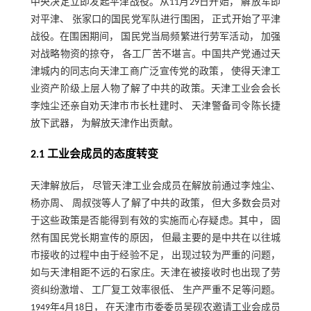
中央决定立即发起平津战役。从11月29日开始， 解放军即
对平津、 张家口的国民党军队进行围困， 正式开始了平津
战役。在围困期间， 国民党当局频繁进行劳军活动， 加强
对战略物资的掠夺， 各工厂苦不堪言。中国共产党通过天
津城内的同志向天津工商广泛宣传党的政策， 使得天津工
业资产阶级上层人物了解了中共的政策。天津工业会会长
李烛尘还亲自劝天津市市长杜建时、 天津警备司令陈长捷
放下武器， 为解放天津作出贡献。
2.1 工业会成员的态度转变
天津解放后， 尽管天津工业会成员在解放前通过李烛尘、
杨亦周、 周叔弢等人了解了中共的政策， 但大多数会员对
于这些政策是否能得到有效的实施而心存疑虑。其中， 固
然有国民党长期宣传的原因， 但最主要的是中共在以往城
市接收的过程中由于经验不足， 出现过较为严重的问题，
如与天津相距不远的石家庄。天津在被接收时也出现了劳
资纠纷激增、 工厂复工效率很低、 生产严重不足等问题。
1949年4月18日， 在天津市市委委员吴砚农邀请工业会成员