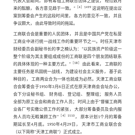
代表大会期间， 即有筹组工商联合团体之提议， 经过数月
［
4
］1499
来的酝酿， 各方意见趋于一致。”
这说明在提出议
案到筹委会产生的这段时间里， 各方的意见不一致， 并且
争议颇大， 由此导致时间的拖延。
工商联合会是重要的人民团体， 并且是中国共产党在私营
工商业中进行统一战线工作的重要环节之一。时任天津市
财经委员会副秘书长的李之楠认为：“以民族资产阶级这一
整个阶级为其主要组成成份的工商联是四个朋友团结联系
［
18
］
的具体体现的一种主要方式。”
由此看来， 工商联的
主要任务是巩固统一战线， 为建设社会主义服务， 基于此
种目的， 工商两业合为一体也就成为必然。天津工商业联
合会筹委会于1950年3月6日正式在原天津商会会址办公，
会下分设秘书组、 财务组、 登记组、 整理组； 服务人员
全部为原工业会和商会工作人员； 时间上由于“督催工商两
业各厂号实缴公债工作的紧张， 大部分筹备委员及会内服
［
4
］1510
务人员均无暇兼顾工作”
， 原本计划1个月的筹备
期延长至4月底。1950年4月29日， 天津市工商业联合会
（以下简称“天津工商联”）正式成立。