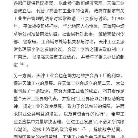
各部门提供建议提案， 以此参与政府经济管理。天津工业
会成立后， 代替了商会在工业中的位置， 政府在制定有关
工业生产管理的法令时常常邀请工业会参与讨论。如1948
年， 平津战役即将打响， 华北地区人心惶惶， 天津颐中烟
草等公司准备南迁机器。社会局针对此事， 邀请警备司令
部、 警察局， 工商辅导处等机关参与讨论， 天津工业会派
常务理事李洛之参加会议， 会议上李洛之建议政府制止工
厂南迁， 以增强天津市工业信心， 并参与了相关办法的制
［
6
］
定
。
另一方面， 天津工业会也在竭力地维护会员工厂的利益，
促进天津工业的发展。在天津工业会成立的第二天， 大公
报刊载了一则短评， 庆贺天津工业会的成立， 将其看作是
整个天津工业界的代表， 并指出“工业界应以合作互助的精
神， 规定工业的改良发展， 致力于合法权益的保障， 进而
求同业公共利益的增进， 以及劳资合作的推行”， 希望工
业会应集中力量解决困难， 促进工业发展“而不必如所谓顺
［
7
］
应潮流， 涂抹上浓厚的政治意味”
。解放战争期间，
面对国民党的物资管制， 天津工业会为会员提供咨询、 出