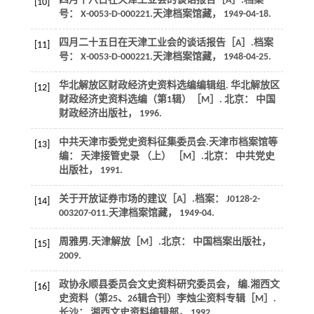
四月十八日在天津工业会的谈话报告［A］.
档案
[10]
号： X-0053-D-000221.天津档案馆藏
， 1949-04-18.
四月二十五日在天津工业会的谈话报告［A］.
档案
[11]
号： X-0053-D-000221.天津档案馆藏
， 1948-04-25.
华北解放区财政经济史资料选编编辑组.
华北解放区
[12]
财政经济史资料选编（第1辑）
［M］. 北京： 中国
财政经济出版社，
1996
.
中共天津市委党史资料征集委员会.
天津市档案馆等
[13]
编： 天津接管史录 （上）
［M］.北京： 中共党史
出版社，
1991
.
关于开放证券市场的建议［A］.
档案： J0128
-
2
-
[14]
003207-011.天津档案馆藏， 1949-04.
周雅男.
天津解放
［M］.北京： 中国档案出版社，
[15]
2009
.
政协永顺县委员会文史资料研究委员会， 编.
湘西文
[16]
史资料（第25、26辑合刊）李烛尘资料专辑
［M］.
长沙： 湘西文史资料编辑部，
1992
.