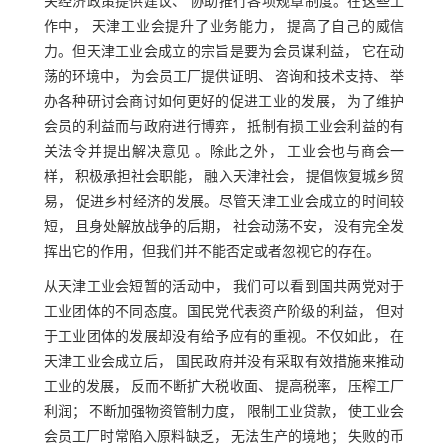
关经济政策提供建议、 协助推行各项规章制度。在这些工
作中， 天津工业会提升了业务能力， 提高了自己的威信
力。但天津工业会成立的宗旨是要为会员谋利益， 它在动
荡的环境中， 为会员工厂提供证明、 咨询和技术支持、 举
办各种研讨会商讨如何更好的促进工业的发展， 为了维护
会员的利益而与政府进行博弈， 抵制有损工业会利益的有
关法令并提出解决意见 。除此之外， 工业会也与商会一
样， 积极承担社会职能， 融入天津社会， 提倡恢复城乡贸
易， 促进乡村经济的发展。尽管天津工业会成立的时间较
短， 且身处解放战争的后期， 社会动荡不安， 没有完全发
挥出它的作用，但我们并不能否定或者忽视它的存在。
从天津工业会短暂的活动中， 我们可以看到国共两党对于
工业团体的不同态度。国民党代表资产阶级的利益， 但对
于工业团体的发展却没有给予应有的重视。不仅如此， 在
天津工业会成立后， 国民政府并没有采取有效措施来推动
工业的发展， 反而不断扩大税收面、 提高税率， 压榨工厂
利润； 不断加强物资管制力度， 限制工业贷款， 使工业会
会员工厂时常陷入原料缺乏， 无法生产的境地； 失败的币