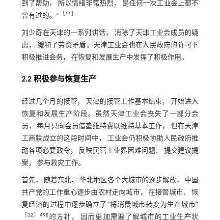
到了帮助， 所以情绪非常热烈， 是任何一次工业会上都不
［
11
］
曾有过的。”
刘少奇在天津的一系列讲话， 消除了天津工业会成员的疑
虑， 缓和了劳资矛盾。天津工业会也在人民政府的许可下
积极推进会务， 在恢复和发展生产中发挥了积极作用。
2.2 积极参与恢复生产
经过几个月的接管， 天津的接管工作基本结束， 开始进入
恢复和发展生产阶段。虽然天津工业会丧失了一部分会
员， 每月只向会员借垫维持费以维持基本工作， 但在天津
工商联成立的这段时间中， 工业会仍积极协助人民政府推
动各项必要政令， 反映民营工业界困难问题、 提交建议提
案， 参与救灾工作。
首先， 随着东北、 华北地区各个大城市的逐步解放， 中国
共产党的工作重心逐步由农村走向城市， 在接管城市、 恢
复经济的过程中逐步确立了“将消费城市转变为生产城市”
［
12
］498
的方针， 因而更加需要了解城市的工业生产状