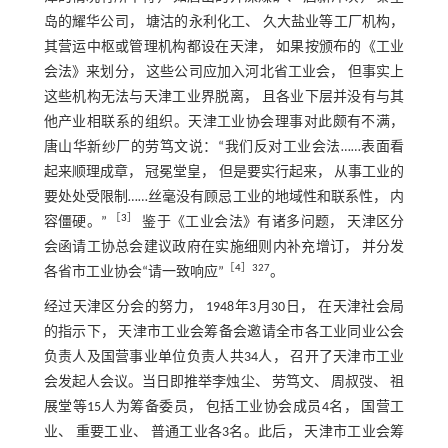
岛的耀华公司， 塘沽的永利化工、 久大盐业等工厂机构，
其营运中枢或管理机构都设在天津， 如果按颁布的《工业
会法》来划分， 这些公司应加入河北省工业会， 但事实上
这些机构无法与天津工业界脱离， 且各业下层并没有与其
他产业相联系的组织。天津工业协会理事对此颇有不满，
唐山华新纱厂的劳笃文说：“我们反对工业会法……表面看
起来顺理成章， 冠冕堂皇， 但是要实行起来， 从事工业的
要处处受限制……丝毫没有顾忌工业的地域性和联系性， 内
［
3
］
容僵硬。”
鉴于《工业会法》有诸多问题， 天津区分
会函请工协总会建议政府在实施细则内补充增订， 并分发
［
4
］327
各省市工业协会“请一致响应”
。
经过天津区分会的努力， 1948年3月30日， 在天津社会局
的指示下， 天津市工业会筹备会邀请全市各工业同业公会
负责人及国营事业单位负责人共34人， 召开了天津市工业
会发起人会议。当日即推举李烛尘、 劳笃文、 周叔弢、 祖
展堂等15人为筹备委员， 包括工业协会成员4名， 国营工
业、 重要工业、 普通工业各3名。此后， 天津市工业会筹