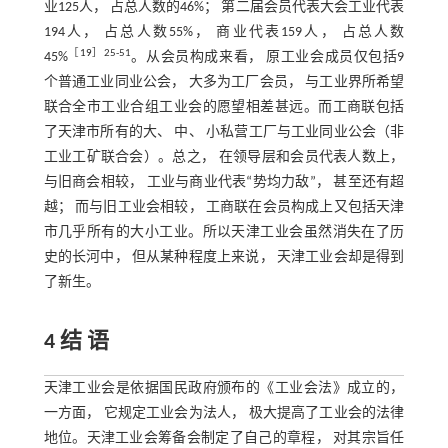
业125人， 占总人数的46%； 第二届会员代表大会工业代表
194人， 占总人数55%， 商业代表159人， 占总人数
［
19
］25-51
45%
。从会员构成来看， 原工业会成员仅包括9
个普通工业同业公会， 大多为工厂会员， 与工业界所希望
联合全市工业合组工业会的愿望相差甚远。而工商联包括
了天津市所有的大、 中、 小私营工厂与工业同业公会（非
工业工矿联合会）。总之， 在领导层和会员代表人数上，
与旧商会相较， 工业与商业代表“势均力敌”， 甚至还有超
越； 而与旧工业会相较， 工商联在会员构成上又包括天津
市几乎所有的大小工业。所以天津工业会虽然消失在了历
史的长河中， 但从某种程度上来说， 天津工业会却是得到
了新生。
4 结 语
天津工业会是依据国民政府颁布的《工业会法》成立的，
一方面， 它规定工业会为法人， 极大提高了工业会的法律
地位。天津工业会筹备会制定了自己的章程， 对其宗旨任