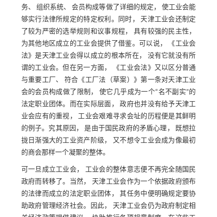
务、 组织系统、 会员构成等做了详细的规定， 使工业会能
够实行法律所规定的特定权利。同时， 天津工业会还制定
了较为严密的选举规则和议事规程， 具有较强的民主性，
为其他地区成立的工业会提供了借鉴。可以说， 《工业会
法》是天津工业会得以成立的根本所在， 没有它就没有所
谓的工业会。但在另一方面， 《工业会法》又以区分普通
与重要工厂、 符合《工厂法（草案）》第一条对天津工业
会的会员构成做了限制， 使它几乎成为一个“名不副实”的
法定职业团体。而在实际层面， 政府也并没有给予天津工
业会应有的重视， 工业会艰难寻求会址的历程便是其鲜明
的例子。究其原因， 是由于国民政府的矛盾心理， 既想拉
拢日渐强大的工业资产阶级， 又不想令工业会成为像最初
的商会那样一个凝聚的整体。
可一旦成立工业会， 工业会的整体意志便不再完全随国民
政府而转移了。当然， 天津工业会作为一个依据政府颁布
的法律而成立的法定职业团体， 其任务中便明确规定要协
助政府管理经济社会。因此， 天津工业会仍为政府制定相