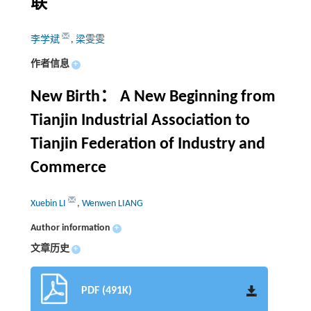
联
李学斌
,
梁雯雯
作者信息
+
New Birth： A New Beginning from
Tianjin Industrial Association to
Tianjin Federation of Industry and
Commerce
Xuebin LI
,
Wenwen LIANG
Author information
+
文章历史
+
PDF (491K)