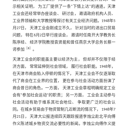
示相关证明， 为工厂提供了一条“下情上达”的通道。天津
工业会还经常举办座谈会、 研讨会， 邀请政府机构人员、
工业界领袖和大学教授等探讨有关工业经济问题。1948年5
月27日， 天津工业会刚成立不久， 针对当时的进出口贸易
问题， 特在6月2日举行座谈会， 邀请时任南开大学教务长
陈序经、 经济学院教授袁贤能和曾任燕京大学总务长蔡一
［
8
］
谔参加
。
天津工业会的职能虽主要以经济为主， 但却并不仅限于经
济方面， 常常延伸到社会领域， 履行社会职能。1948年，
在天津市商会陷入停顿的情况下， 天津工业会不仅逐渐取
代了商会在工业界的位置， 更在参与社会活动方面扮演了
商会昔日的角色。一方面， 天津工业会章程明确规定工业
会有“参加社会运动”的职责； 另一方面， 工业会主动参与
社会活动有助于维系其社会地位、 争取更广泛的社会认
同。在城乡贸易由于物资管制几近断流的情况下， 1948年7
月21日， 天津大公报连续四天跟踪报道李烛尘赴北平向傅
作义陈述城乡物资交流必要性的新闻。李烛尘向傅作义提