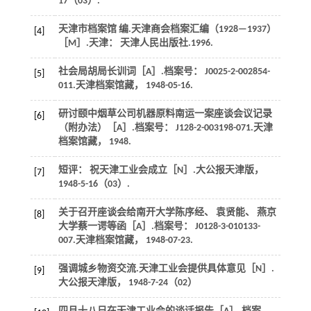
17（03）.
天津市档案馆 编.
天津商会档案汇编（1928—1937）
[4]
［M］.天津： 天津人民出版社.
1996
.
社会局胡局长训词［A］.
档案号： J0025
-
2
-002854-
[5]
011.天津档案馆藏， 1948-05-16.
研讨颐中烟草公司机器原料南运一案座谈会议记录
[6]
（附办法）［A］.
档案号： J128
-
2
-003198-071.天津
档案馆藏， 1948.
短评： 祝天津工业会成立［N］.
大公报天津版
，
[7]
1948-5-16（03）.
关于召开座谈会给南开大学陈序经、 袁贤能、 燕京
[8]
大学蔡一谔等函［A］.
档案号： J0128
-
3
-010133-
007.天津档案馆藏， 1948-07-23.
强调城乡物资交流.天津工业会提供具体意见［N］.
[9]
大公报天津版
， 1948-7-24（02）