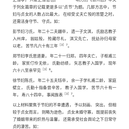
之当孝， 人臣之当忠也。”
明万历《合州志》中关
于列女篇章的记载更是多以“贞节”为题。几部方志中， 节
妇与贞女的人数占比最大， 在经受丈夫亡殁的苦楚之时，
还需洁身守节、 守贞。如：
彭节妇刁氏， 年二十二夫錋卒， 遗一子文淇， 氏励志教子
入州庠， 翁姑殁， 殓藏尽礼， 淇又先亡， 抚幼孙归母家
［
3
］7
以老， 苦节凡六十有三年
。
郑节妇李氏思道妻， 年二十一归郑， 四年夫亡， 子枢甫三
龄， 家贫仃伶无依， 氏勤纺绩， 矢志教子入国学， 现年
［
3
］8
六十八至亲罕见
。
徐节妇陈氏， 年二十五夫钰卒， 余一子学礼甫二龄， 家庭
壁立， 氏勤十指备尝辛苦， 教子入国学， 苦节六十有一
［
3
］7
年， 寿八十四卒， 事闻旌表
。
以上材料聚焦于节妇的不幸遭遇， 予以刻画、 突出， 但相
较于贞女而言， 则略为逊色， 贞女未婚守寡， 既提前丧失
了婚姻带来的炽热与温馨， 还需承受社会舆论之下日常守
贞的凄苦。如：