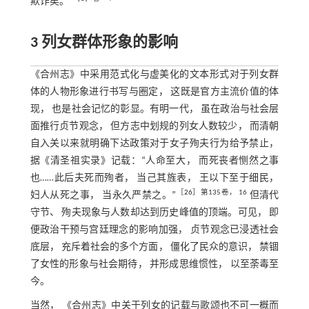
欺诈矣。”
3 列女群体形象的影响
《合州志》中采用范式化与虚美化的文本形式对于列女群
体的人物形象进行书写与圈定， 这既是官方主流价值的体
现， 也是社会记忆的彰显。有明一代， 虽在政治与社会层
面推行贞节观念， 但方志中划规的列女人数较少， 而清朝
自入关以来就明确下达政策对于女子殉夫行为给予禁止，
据《清圣祖实录》记载：“人命至大， 而死丧者恻然之事
也……此后夫死而殉者， 当己其旌表， 王以下至于细民，
［
26
］第135卷， 16
妇人从死之事， 当永久严禁之。”
但清代
守节、 殉夫现象与人数却达到历史峰值的顶端。可见， 即
便政治干预与宫廷理念的影响加强， 贞节观念已浸透社会
底层， 充斥着社会的多个方面， 僵化了民众的意识， 禁锢
了女性的形象与社会期待， 并形成思维惯性， 以至荼毒至
今。
当然， 《合州志》中关于列女的记载与歌颂也不可一概而