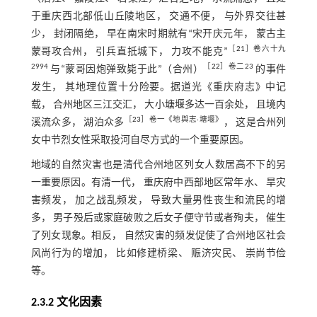
于重庆西北部低山丘陵地区， 交通不便， 与外界交往甚
少， 封闭隔绝， 早在南宋时期就有“宋开庆元年， 蒙古主
［
21
］卷六十九
蒙哥攻合州， 引兵直抵城下， 力攻不能克”
2994
［
22
］卷二23
与“蒙哥因炮弹致毙于此”（合州）
的事件
发生， 其地理位置十分险要。据道光《重庆府志》中记
载， 合州地区三江交汇， 大小塘堰多达一百余处， 且境内
［
23
］卷一《地舆志·塘堰》
溪流众多， 湖泊众多
， 这是合州列
女中节烈女性采取投河自尽方式的一个重要原因。
地域的自然灾害也是清代合州地区列女人数居高不下的另
一重要原因。有清一代， 重庆府中西部地区常年水、 旱灾
害频发， 加之战乱频发， 导致大量男性丧生和流民的增
多， 男子殁后或家庭破败之后女子便守节或者殉夫， 催生
了列女现象。相反， 自然灾害的频发促使了合州地区社会
风尚行为的增加， 比如修建桥梁、 赈济灾民、 崇尚节俭
等。
2.3.2 文化因素