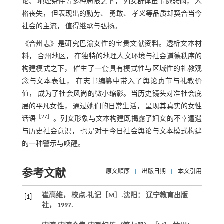
论、 地理条件等多种局限之下， 列女群体虽事迹悲悯， 人
格丧失， 但表现出的勤劳、 勇敢、 孝义等品质却契合当今
社会的主流， 值得继承与弘扬。
《合州志》是研究巴渝女性的宝贵文献资料。透析文本材
料， 合州地区， 在独特的地理人文环境与社会道德秩序的
构建模式之下， 催生了一套具有模式性与区域性的礼教观
念与文本表征， 在志书编纂中带入了舆论贞节与礼教价
值， 成为了社会风尚的微小缩影。当历史镜头对准社会底
层的平凡女性， 通过她们的日常生活， 呈现其真实的女性
［
27
］
话语
。列女形象与文本构建既揭露了妇女的不幸遭遇
与历史社会意识， 也是对于今日社会舆论与文本模式构建
的一种警示与唤醒。
参考文献
原文顺序
|
出版日期
|
本文引用
崔高维， 校点.
礼记
［M］.沈阳： 辽宁教育出版
[1]
社，
1997
.