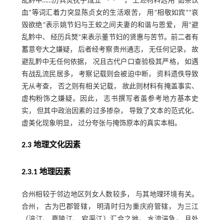
乱黔中……历兵燹抚子成立”
， 上述材料选用“茹茶饮
血”等词汇着力突显陈贞女的生活艰苦， 用“相敬如宾”“哀
毁欲绝”表示姚节妇与王蛟之间夫妻的和谐与恩爱， 用“避
乱黔中、 经历兵燹”来表示董节妇的贤惠与苦节。前二者有
蓄意夸大之嫌疑， 后者经考察贵州通志， 无任何记录， 故
避乱黔中无任何依据， 况且古代户口查验极其严格， 如遇
有战乱流民居多， 考察记载则会被迫中断， 资料遗佚导致
无从考查， 否之则有相关记载， 故此则材料有掩盖事实、
虚构粉饰之嫌疑。因此， 志书撰写者虽参考地方基本史
实， 但其中政治因素的过多掺杂， 导致了文本的范式化、
虚美化现象明显， 过分夸张与掩饰原本的真实本相。
2.3 地理文化因素
2.3.1 地理因素
合州相较于邻边地区列女人数较多， 与其地理环境有关。
合州， 古为巴郡管辖， 明清时归为重庆府管辖， 为三江
（涪江、 嘉陵江、 宕渠江）汇合之地， 水流湍急， 且处