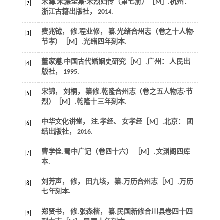
宋濂.
宋濂全集·宋烈妇传（第七册）
［M］.杭州：
[2]
浙江古籍出版社，
2014
.
费兆钺， 修.程业修， 纂.光绪合州志（卷之十人物·
[3]
节孝）［M］.
光绪四年刻本
.
董家遵.
中国古代婚姻史研究
［M］.广州： 人民出
[4]
版社，
1995
.
宋锦， 刘桐， 纂修.乾隆合州志（卷之五人物志·节
[5]
烈）［M］.
乾隆十三年刻本
.
中华文化讲堂， 注.
孝经、 女孝经
［M］.北京： 团
[6]
结出版社，
2016
.
曹学佺.蜀中广记（卷四十六） ［M］.
文渊阁四库
[7]
本
.
刘芳声， 修， 田九垓， 纂.万历合州志［M］.
万历
[8]
七年刻本
.
郑贤书， 修.张森楷， 纂.民国新修合川县卷四十四
[9]