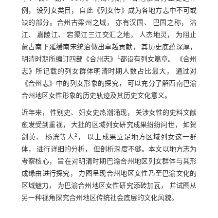
例， 设列女类目， 自此《列女传》成为各地方志中不可或
缺的部分。合州古梁州之域， 亦有汉国、 巴国之称， 涪
江、 嘉陵江、 宕渠江三江交汇之地， 人杰地灵， 为阻止
蒙古南下延缓南宋统治做出卓越贡献， 其历史底蕴深厚，
1
明清时期所编订四部《合州志》
都设有列女篇章。 《合州
志》所记载的列女群体明清时期人数占比最大， 通过对
《合州志》中的列女形象的探究， 可以充分了解西南巴渝
合州地区女性形象的历史轨迹及其历史文化意义。
近年来， 性别史、 妇女史热潮涌现， 关涉女性的史料文献
愈发受到重视， 大批的区域列女研究成果纷纷问世， 如贺
2
剑英、 杨洸等人
， 以上成果立足地方区域列女这一群
体， 进行详细的分析， 但剖析深度不够。本文以地方志为
考察核心， 旨在对明清时期巴渝合州地区列女群体与其形
成缘由进行探究， 力图呈现合州地区女性乃至巴渝文化的
区域魅力， 为巴渝合州地区女性研究添砖加瓦， 并试图从
另一种视角探究合州地区传统社会底层的文化风貌。