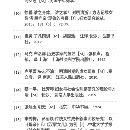
列女志［M］.
民国十年刻本
.
徐鹏.谁之身体， 谁之孝？ 对明清浙江方志记载女
[10]
性“割股疗亲”现象的考察［J］.
妇女研究论丛
，
2015
，
131
（5）： 72⁃79.
袁黄.
了凡四训
［M］.胡国浩， 注译.长沙： 岳麓书
[11]
社，
2019
.
马克·布洛赫.
历史学家的技艺
［M］.张和声， 程
[12]
郁， 译.上海： 上海社会科学院出版社，
1992
.
卢苇菁.
矢志不渝： 明清时期的贞女现象
［M］.秦
[13]
立彦， 译.南京： 江苏人民出版社，
2010
.
蔡一平， 杜芳琴.
妇女与社会性别是研究的理论与方
[14]
法
［M］.长沙： 湖南大学出版社，
2016
.
张廷玉.
明史
［M］.北京： 中华书局，
1974
.
[15]
李秀梅， 彭丽颖.传统女性成长叙事比较研究： 以
[16]
《母亲》和《汉家女儿》为例［J］.
中北大学学报