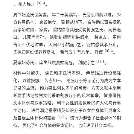
［
3
］4
， 州人称之
。
周节妇范氏世英妻， 年二十英病笃， 氏刮股和药以进， 少
愈数月仍卒， 哀毁绝食， 誓相从地下， 亲族勉以事亲抚孤
为孝始进膳， 家贫， 翁姑欲夺其志受聘将强之氏， 闻长跪
曰， 儿死尚有孙， 媳勤纺绩犹能供叔水， 若媳去， 更何
倚耶？伏地泣血， 因自经小姑而□之， 翁姑感其孝乃止，
［
3
］6
氏执妇道维谨养葬尽礼， 苦节五十有八年， 其侄
。
［
3
］5
夏孝妇苟氏， 庠生绪虞妻姑病危， 刮股疗之
。
材料中对魏氏、 谢氏和周氏行孝道、 侍翁姑进行设障强
化， 以德报怨、 苦志如一、 割股疗亲等示范行为成为文本
记录的主流， 倾力突出列女孝举的可贵。方志文献中采用
长篇手法记载列女们采取割股疗亲的反常孝举， 旨意借托
文本体例与叙事策略， 利于女性割股数量的扩大化与行事
主动化， 进而满足儒家精英知识分子以女性身体玉成孝义
［
10
］
及自我主体建构的需要
。该行为迎合了社会群体的期
待， 强化了社会群体的集体记忆， 也传递了社会本相。