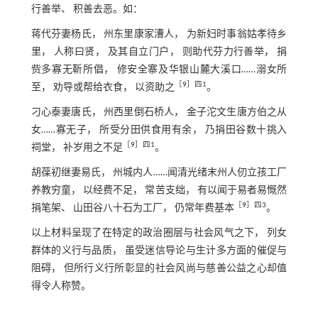
行善举、 积善去恶。如：
蒋代芬妻杨氏， 州东里康家漕人， 为新妇时事翁姑孝待乡
里， 人称曰贤， 及其自立门户， 则助代芬力行善举， 捐
赀多寡无靳所倡， 修安全寨及华银山麓大溪口……溺女所
［
9
］四1
至， 劝导或帮给衣食， 以资助之
。
刁心泰妻唐氏， 州西里倒石桥人， 金子沱文生唐方伯之从
女……寡无子， 所受分田供食用有余， 乃捐田谷数十挑入
［
9
］四1
祠堂， 补岁用之不足
。
胡葆初继妻易氏， 州城内人……闻清光绪末州人仞立孩工厂
养教穷童， 以经费不足， 常苦支绌， 有以闻于易者易慨然
［
9
］四3
捐笔架、 山田谷八十石为工厂， 仍常年费基本
。
以上材料呈现了在特定的政治圈层与社会风气之下， 列女
群体的义行与品质， 虽受迷信导论与生计多方面的催促与
阻碍， 但所行义行所彰显的社会风尚与慈善公益之心却值
得令人称赞。