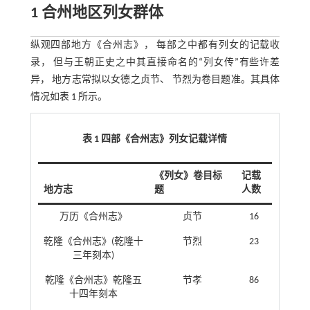
1 合州地区列女群体
纵观四部地方《合州志》， 每部之中都有列女的记载收
录， 但与王朝正史之中其直接命名的“列女传”有些许差
异， 地方志常拟以女德之贞节、 节烈为卷目题准。其具体
情况如
表 1
所示。
表 1 四部《合州志》列女记载详情
《列女》卷目标
记载
地方志
题
人数
万历《合州志》
贞节
16
乾隆《合州志》(乾隆十
节烈
23
三年刻本)
乾隆《合州志》乾隆五
节孝
86
十四年刻本