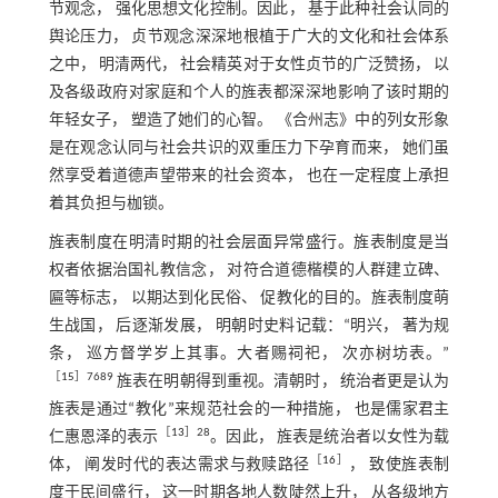
节观念， 强化思想文化控制。因此， 基于此种社会认同的
舆论压力， 贞节观念深深地根植于广大的文化和社会体系
之中， 明清两代， 社会精英对于女性贞节的广泛赞扬， 以
及各级政府对家庭和个人的旌表都深深地影响了该时期的
年轻女子， 塑造了她们的心智。 《合州志》中的列女形象
是在观念认同与社会共识的双重压力下孕育而来， 她们虽
然享受着道德声望带来的社会资本， 也在一定程度上承担
着其负担与枷锁。
旌表制度在明清时期的社会层面异常盛行。旌表制度是当
权者依据治国礼教信念， 对符合道德楷模的人群建立碑、
匾等标志， 以期达到化民俗、 促教化的目的。旌表制度萌
生战国， 后逐渐发展， 明朝时史料记载：“明兴， 著为规
条， 巡方督学岁上其事。大者赐祠祀， 次亦树坊表。”
［
15
］7689
旌表在明朝得到重视。清朝时， 统治者更是认为
旌表是通过“教化”来规范社会的一种措施， 也是儒家君主
［
13
］28
仁惠恩泽的表示
。因此， 旌表是统治者以女性为载
［
16
］
体， 阐发时代的表达需求与救赎路径
， 致使旌表制
度于民间盛行， 这一时期各地人数陡然上升， 从各级地方