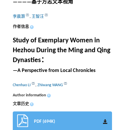
————基于方志文本视角
李晨灏
,
王智汪
作者信息
+
Study of Exemplary Women in
Hezhou During the Ming and Qing
Dynasties：
—A Perspective from Local Chronicles
Chenhao LI
,
Zhiwang WANG
Author information
+
文章历史
+
PDF (694K)