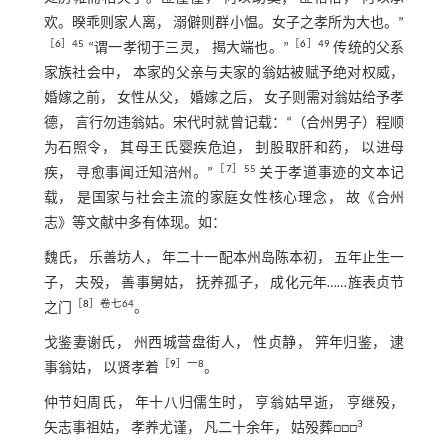
欢。暌乖则家人离， 溺僻则群小愠。女子之孝所为大也。”
［
6
］45
［
6
］49
“谓一孝彻于三灵， 揭大端也。”
传统的父系
家族社会中， 本家的父亲与夫家的翁姑被赋予绝对权威，
婚嫁之前， 女性从父， 婚嫁之后， 女子则需对翁姑给予孝
德， 言行勿违翁姑。宋代时就曾记载：“（合州男子）程顺
为石照令， 其母王氏婴疾危迫， 刲股取肝和药， 以进母
［
7
］55
疾， 寻愈事闻迁知涪州。”
关于孝道事迹的文本记
载， 是国家与社会主流的家庭女性核心理念， 故《合州
志》等文献中多有体现。如：
魏氏， 乐善坊人， 年二十一配本州岛陈本初， 五年止生一
子， 夫殁， 善事舅姑， 抚养孤子， 成化元年……旌表贞节
［
8
］卷七64
之门
。
戈鉴妻谢氏， 州西城营盘街人， 性贞静， 笄年归鉴， 逮
［
9
］一8
事翁姑， 以贤孝着
。
仲节妇周氏， 年十八归儒生时， 亨翁姑早逝， 亨继殁，
3
矢志事祖姑， 孝养尤谨， 凡二十余年， 姑殁葬□□□