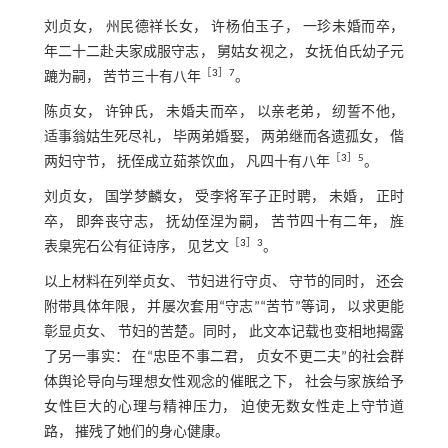
刘贞女， 州民德祥长女， 许杨伯玉子， 一珍未婚而卒，
年二十二赴夫家成服守志， 舅姑女视之， 女抚伯氏幼子元
［
3
］7
蹗为嗣， 苦节三十有八年
。
陈贞女， 许钟氏， 未婚夫而卒， 以亲老弟， 纫誓不他，
适事翁姑生死尽礼， 毕两弟婚娶， 两弟继而各遗孤女， 偕
［
3
］5
两妇守节， 抚侄成立茹茶饮血， 凡四十有八年
。
刘贞女， 国学梦麟女， 受李将军子正时聘， 未婚， 正时
卒， 即奔丧守志， 抚幼侄涅为嗣， 苦节四十有二年， 旌
［
3
］3
表臬宪石公有征诗序， 见艺文
。
以上材料在列举贞女、 节妇进行守贞、 守节的同时， 还会
附带具体年限， 并屡次套用“守志”“苦节”等词， 以求更能
彰显贞女、 节妇的苦楚。同时， 此文本记载也变相地揭露
了另一事实： 在“忠臣不事二君， 贞女不更二夫”的社会群
体舆论导向与理想女性观念的催眠之下， 社会与家族给予
女性巨大的心理与精神压力， 迫使无数女性走上守节道
路， 摧残了她们的身心健康。