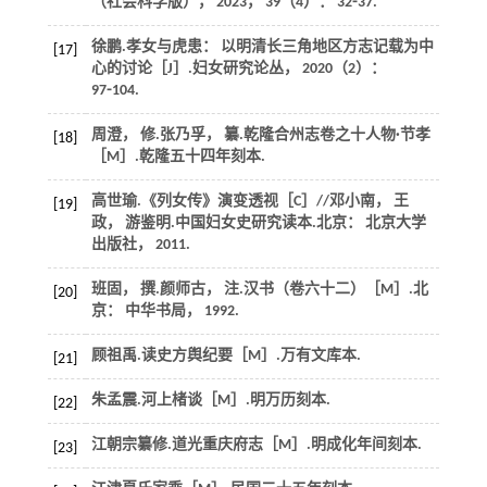
（社会科学版）
，
2023
，
39
（4）： 32⁃37.
徐鹏.孝女与虎患： 以明清长三角地区方志记载为中
[17]
心的讨论［J］.
妇女研究论丛
，
2020
（2）：
97⁃104.
周澄， 修.张乃孚， 纂.乾隆合州志卷之十人物·节孝
[18]
［M］.
乾隆五十四年刻本
.
高世瑜.《列女传》演变透视［C］//邓小南， 王
[19]
政， 游鉴明.中国妇女史研究读本.北京： 北京大学
出版社，
2011
.
班固， 撰.
颜师古， 注
.汉书（卷六十二）［M］.北
[20]
京： 中华书局，
1992
.
顾祖禹.读史方舆纪要［M］.
万有文库本
.
[21]
朱孟震.河上楮谈［M］.
明万历刻本
.
[22]
江朝宗纂修.道光重庆府志［M］.
明成化年间刻本
.
[23]