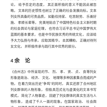
论， 给予否定的态度， 其正面积极的意义不能因此被忽
略， 文本的历史惯性也树立了正确的社会发展向标。文本
列女所具备的可贵品质， 如勤俭持家、 吃苦耐劳、 乐善好
施、 孝顺长辈等， 完美地贴合了中国特色社会主义新时期
的社会舆论与家庭伦理， 也符合习近平总书记中国梦伟大
蓝图的基本要求， 也是中华民族优秀的传统文化， 应该给
予大力弘扬与传承， 应取其精华， 去其糟粕， 正确对待列
女文化， 并积极传承与践行其中优秀的部分。
4 余 论
《合州志》中所呈现的节、 烈、 孝、 贤、 贞、 良等列女
形象是政治、 经济、 文化、 地理等多种因素集合而成的产
物， 在着力突出历史“争鸣”的同时， 真实还原了合州地区
列女群体的人物形象， 但极具范式化与虚美化的文本书写
模式， 简化了人物事迹， 回避了列女群体的真实生活与人
物形象， 造成了千人一面的现象。在国家政治、 社会舆