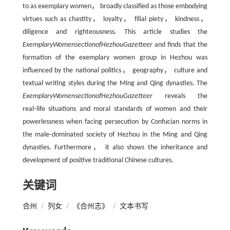
to as exemplary women， broadly classified as those embodying
virtues such as chastity， loyalty， filial piety， kindness，
diligence and righteousness. This article studies the
Exemplary
Women
section
of
Hezhou
Gazetteer
and finds that the
formation of the exemplary women group in Hezhou was
influenced by the national politics， geography， culture and
textual writing styles during the Ming and Qing dynasties. The
Exemplary
Women
section
of
Hezhou
Gazetteer
reveals the
real⁃life situations and moral standards of women and their
powerlessness when facing persecution by Confucian norms in
the male⁃dominated society of Hezhou in the Ming and Qing
dynasties. Furthermore， it also shows the inheritance and
development of positive traditional Chinese cultures.
关键词
合州
/
列女
/
《合州志》
/
文本书写