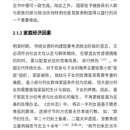
志书中便可一窥究竟。除此之外， 国家给予被旌表的人群
与家族的部分政治优待特例也是其旌表制度得以盛行的另
一个重要缘由。
2.1.2 家庭经济因素
明清时期， 传统女德的构建既要考虑统治阶级的意志， 又
必须符合社会文化认定与群体期待， 在塑造女性道德偶像
［
17
］
的同时， 需以配套对应的苦难场景， 进行辨伪
。中
国古代传统社会， 对于双亲与子女的赡养主要依靠小型“家
庭”组织， 家庭破败， 翁姑与子女的抚赡是其需要考量的
难题， 虽小部分列女群体家庭条件较为优越， 但大部分列
女则需要面临家庭的生计与翁姑、 子女的养赡。因此， 基
于家庭生计的考虑与社会舆论的催生， 不再更嫁是最为妥
善的处理办法。 《合州志》中， 将近一半列女是基于赡老
育孤的窘境， 选择守节的方式替夫尽孝或行教， 如：“郭
节妇任氏， 年二十归处士备甫， 二载夫卒遗孤， 坚教育成
［
18
］又前28
立援例捐贡守志五十余年”
； “杨节妇朱氏光华