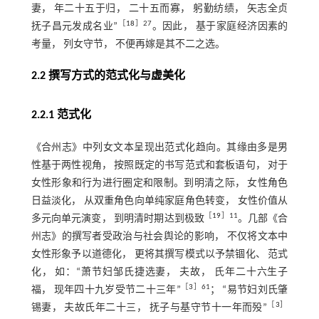
妻， 年二十五于归， 二十五而寡， 躬勤纺绩， 矢志全贞
［
18
］27
抚子昌元发成名业”
。因此， 基于家庭经济因素的
考量， 列女守节， 不便再嫁是其不二之选。
2.2 撰写方式的范式化与虚美化
2.2.1 范式化
《合州志》中列女文本呈现出范式化趋向。其缘由多是男
性基于两性视角， 按照既定的书写范式和套板语句， 对于
女性形象和行为进行圈定和限制。到明清之际， 女性角色
日益淡化， 从双重角色向单纯家庭角色转变， 女性价值从
［
19
］11
多元向单元演变， 到明清时期达到极致
。几部《合
州志》的撰写者受政治与社会舆论的影响， 不仅将文本中
女性形象予以道德化， 更将其撰写模式以予禁锢化、 范式
化， 如：“萧节妇邹氏捷选妻， 夫故， 氏年二十六生子
［
3
］61
福， 现年四十九岁受节二十三年”
； “易节妇刘氏肇
［
3
］
锡妻， 夫故氏年二十三， 抚子与基守节十一年而殁”