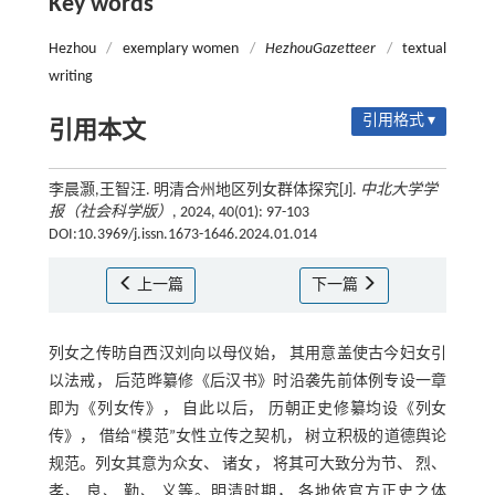
Key words
Hezhou
/
exemplary women
/
Hezhou
Gazetteer
/
textual
writing
引用格式 ▾
引用本文
李晨灏,王智汪. 明清合州地区列女群体探究[J].
中北大学学
报（社会科学版）
, 2024, 40(01): 97-103
DOI:10.3969/j.issn.1673-1646.2024.01.014
上一篇
下一篇
列女之传昉自西汉刘向以母仪始， 其用意盖使古今妇女引
以法戒， 后范晔纂修《后汉书》时沿袭先前体例专设一章
即为《列女传》， 自此以后， 历朝正史修纂均设《列女
传》， 借给“模范”女性立传之契机， 树立积极的道德舆论
规范。列女其意为众女、 诸女， 将其可大致分为节、 烈、
孝、 良、 勤、 义等。明清时期， 各地依官方正史之体