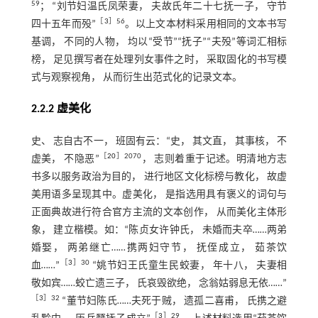
59
； “刘节妇温氏凤荣妻， 夫故氏年二十七抚一子， 守节
［
3
］56
四十五年而殁”
。以上文本材料采用相同的文本书写
基调， 不同的人物， 均以“受节”“抚子”“夫殁”等词汇相标
榜， 足见撰写者在处理列女事件之时， 采取固化的书写模
式与观察视角， 从而衍生出范式化的记录文本。
2.2.2 虚美化
史、 志自古不一， 班固有云：“史， 其文直， 其事核， 不
［
20
］2070
虚美， 不隐恶”
， 志则着重于记述。明清地方志
书多以服务政治为目的， 进行地区文化标榜与教化， 故虚
美用语多呈现其中。虚美化， 是指选用具有褒义的词句与
正面典故进行符合官方主流的文本创作， 从而美化主体形
象， 建立楷模。如：“陈贞女许钟氏， 未婚而夫卒……两弟
婚娶， 两弟继亡……携两妇守节， 抚侄成立， 茹茶饮
［
3
］30
血……”
“姚节妇王氏童生民蛟妻， 年十八， 夫妻相
敬如宾……蛟亡遗三子， 氏哀毁欲绝， 念翁姑弱息无依……”
［
3
］32
“董节妇陈氏……夫死于贼， 遗孤二喜甫， 氏携之避
［
3
］29