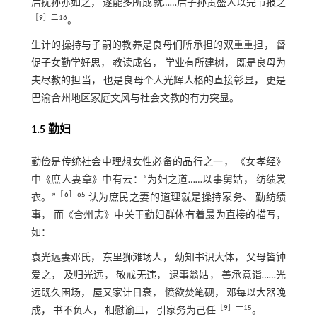
后抚孙亦如之， 遂能多所成就……后子孙贵盛人以完节报之
［
9
］二16
。
生计的操持与子嗣的教养是良母们所承担的双重重担， 督
促子女勤学好思， 教读成名， 学业有所建树， 既是良母为
夫尽教的担当， 也是良母个人光辉人格的直接彰显， 更是
巴渝合州地区家庭文风与社会文教的有力突显。
1.5 勤妇
勤俭是传统社会中理想女性必备的品行之一， 《女孝经》
中《庶人妻章》中有云：“为妇之道……以事舅姑， 纺绩裳
［
6
］65
衣。”
认为庶民之妻的道理就是操持家务、 勤纺绩
事， 而《合州志》中关于勤妇群体有着最为直接的描写，
如：
袁光远妻邓氏， 东里狮滩场人， 幼知书识大体， 父母皆钟
爱之， 及归光远， 敬戒无违， 逮事翁姑， 善承意诣……光
远既久困场， 屋又家计日衰， 愤欲焚笔砚， 邓每以大器晚
［
9
］一15
成， 书不负人， 相慰谕且， 引家务为己任
。