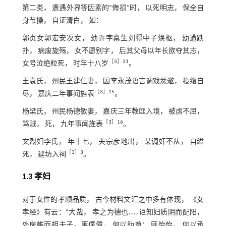
第二类， 遭遇外界等因素的“侮损”时， 以死明志， 保全自
身节操， 自证清白， 如：
郭贞女郭宏安次女， 幼许字禀生刘得中子焕枢， 幼遭跌
扑， 病废旋殇， 女不愿别字， 后其父母以年长欲夺其志，
［
3
］31
女号泣绝粒死， 时年十八岁
。
王袁氏， 州民王建仁妻， 因李永茂语言调戏忿邀， 投缳自
［
3
］15
尽， 嘉庆二年事闻旌表
。
杨梁氏， 州民杨德敏妻， 嘉庆三年教匪入境， 被虏不屈，
［
3
］16
骂贼， 死， 九年事闻旌表
。
文烈妇李氏， 年十七， 夫宗彦地出， 某调奸不从， 自缢
［
3
］3
死， 建坊入祠
。
1.3 孝妇
对于女性的孝顺品质， 古今材料文汇之中多有体现， 《女
孝经》有云：“大哉， 孝之为德也……讵知妇质阴而配阳，
处房帷而相夫子。匪僮僮， 何以助奠； 匪怡怡， 何以承