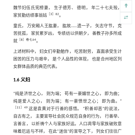
魏节妇伍氏宪榜妻， 生子德芳、 德明， 年二十七夫殁，
［
3
］82
家贫勤纺绩事翁姑
。
童氏， 万安厢人王肱妻， 肱故……遗一子， 矢志守节， 克
苦抚孤， 家贫累岁凶， 专绩纺以供朝夕， 善教子孙多所成
［
8
］卷七64
就
。
上述材料中， 妇女们辛勤勉作， 吃苦耐劳， 直面承受生计
困苦的压力与艰辛， 是个人品性的体现， 也是合州地区列
女群体品质的典范代表。
1.6 义妇
“纯是济世之心， 则为端； 苟有一豪媚世之心， 即为曲；
纯是爱人之心， 则为端； 有一豪愤世之心； 即为曲。”
［
11
］49
这是袁黄对于行善的感悟。 “积善却恶”的说法，
自古有之， 主要宣导社会民众规范自身的行为， 行善举、
言善言， 以祈祷个人与家族好运。人口凋零与家族破败意
味着厄运与不祥， 在此“迷信”的宣导之下， 列女们往往广