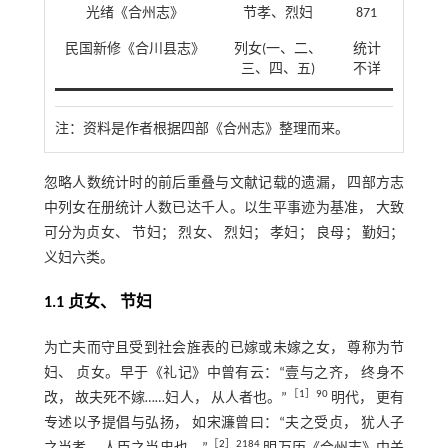
光绪《合州志》
节孝、烈妇
871
民国新修《合川县志》
列女(一、二、
统计
三、四、五)
不详
注：
资料是作者根据四部《合州志》整理而来。
忽略人数统计时的前后重叠与文献记载的遗漏， 四部方志
中列女在册统计人数已达千人。以生平事迹为基准， 大致
可分为贞女、 节妇； 烈女、 烈妇； 孝妇； 良母； 勤妇；
义妇六类。
1.1 贞女、 节妇
为亡夫而守且受到社会旌表的已嫁或未嫁之女， 尊称为节
妇、 贞女。早于《礼记》中曾有云：“壹与之齐， 终身不
［
1
］90
改， 故夫死不嫁……妇人， 从人者也。”
明代， 更有
专述以予提倡与弘扬， 如宋濂曾曰：“夫之受贞， 犹人子
［
2
］2184