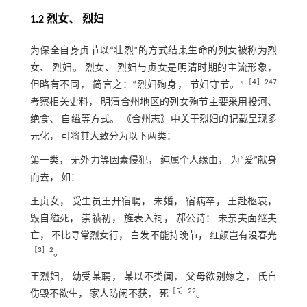
1.2 烈女、 烈妇
为保全自身贞节以“壮烈”的方式结束生命的列女被称为烈
女、 烈妇。 烈女、 烈妇与贞女是明清时期的主流形象，
［
4
］247
但略有不同， 简言之：“烈妇殉身， 节妇守节。”
考察相关史料， 明清合州地区的列女殉节主要采用投河、
绝食、 自缢等方式。 《合州志》中关于烈妇的记载呈现多
元化， 可将其大致分为以下两类：
第一类， 无外力等因素侵犯， 纯属个人缘由， 为“爱”献身
而去， 如：
王贞女， 受生员王开宿聘， 未婚， 宿病卒， 王赴柩哀，
毁自缢死， 崇祯初， 旌表入祠， 郝公诗： 未亲夫面继夫
亡， 不比寻常烈女行， 白发不能持晚节， 红颜岂有没春光
［
3
］2
。
王烈妇， 幼受某聘， 某以不类闻， 父母欲别嫁之， 氏自
［
5
］22
伤毁不欲生， 家人防闲不获， 死
。