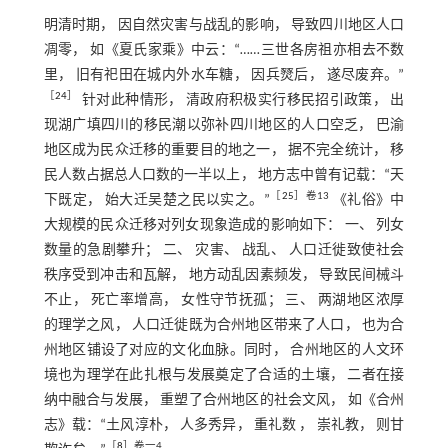
明清时期， 因自然灾害与战乱的影响， 导致四川地区人口
凋零， 如《夏氏家乘》中云：“……三世各房祖亦相去不数
里， 旧有祀田在城内外水车糖， 因兵燹后， 遂尽废弃。”
［
24
］
针对此种情形， 清政府积极实行移民招引政策， 出
现湖广填四川的移民潮以弥补四川地区的人口空乏， 巴渝
地区成为民众迁移的重要目的地之一， 据不完全统计， 移
民人数占据总人口数的一半以上， 地方志中曾有记载：“天
［
25
］卷13
下既定， 始大迁吴楚之民以实之。”
《礼俗》中
大规模的民众迁移对列女现象造成的影响如下： 一、 列女
数量的急剧攀升； 二、 灾害、 战乱、 人口迁徙致使社会
秩序受到冲击和瓦解， 地方动乱因素频发， 导致民间械斗
不止， 死亡率增高， 女性守节抚孤； 三、 两湖地区浓厚
的理学之风， 人口迁徙既为合州地区带来了人口， 也为合
州地区铺设了对应的文化血脉。同时， 合州地区的人文环
境也为理学在此扎根与发展奠定了合适的土壤， 二者在接
纳中融合与发展， 重塑了合州地区的社会文风， 如《合州
志》载：“土风淳朴， 人多秀异， 重礼数 ， 崇礼教， 则甘
［
8
］卷一4