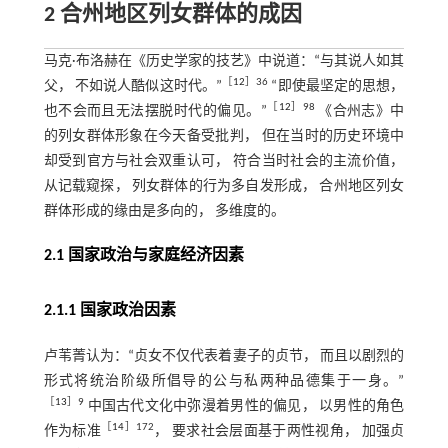
2 合州地区列女群体的成因
马克·布洛赫在《历史学家的技艺》中说道：“与其说人如其
［
12
］36
父， 不如说人酷似这时代。”
“即使最坚定的思想，
［
12
］98
也不会而且无法摆脱时代的偏见。”
《合州志》中
的列女群体形象在今天备受批判， 但在当时的历史环境中
却受到官方与社会双重认可， 符合当时社会的主流价值，
从记载窥探， 列女群体的行为多自发形成， 合州地区列女
群体形成的缘由是多向的， 多维度的。
2.1 国家政治与家庭经济因素
2.1.1 国家政治因素
卢苇菁认为：“贞女不仅代表着妻子的贞节， 而且以剧烈的
形式将统治阶级所倡导的公与私两种品德集于一身。”
［
13
］9
中国古代文化中弥漫着男性的偏见， 以男性的角色
［
14
］172
作为标准
， 要求社会层面基于两性视角， 加强贞