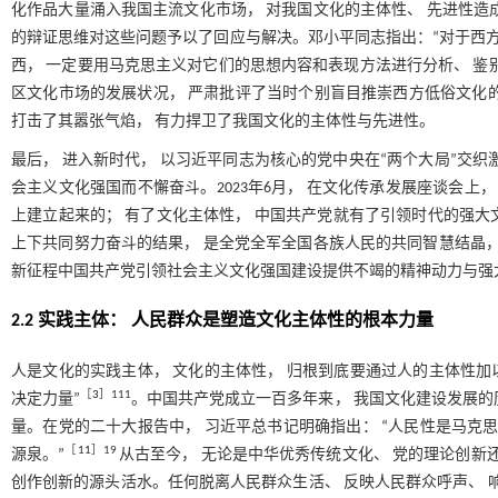
化作品大量涌入我国主流文化市场， 对我国文化的主体性、 先进性造
的辩证思维对这些问题予以了回应与解决。邓小平同志指出：“对于西方
西， 一定要用马克思主义对它们的思想内容和表现方法进行分析、 鉴
区文化市场的发展状况， 严肃批评了当时个别盲目推崇西方低俗文化
打击了其嚣张气焰， 有力捍卫了我国文化的主体性与先进性。
最后， 进入新时代， 以习近平同志为核心的党中央在“两个大局”交
会主义文化强国而不懈奋斗。2023年6月， 在文化传承发展座谈会上
上建立起来的； 有了文化主体性， 中国共产党就有了引领时代的强大
上下共同努力奋斗的结果， 是全党全军全国各族人民的共同智慧结晶，
新征程中国共产党引领社会主义文化强国建设提供不竭的精神动力与强
2.2 实践主体： 人民群众是塑造文化主体性的根本力量
人是文化的实践主体， 文化的主体性， 归根到底要通过人的主体性加
［
3
］111
决定力量”
。中国共产党成立一百多年来， 我国文化建设发展的
量。在党的二十大报告中， 习近平总书记明确指出： “人民性是马克
［
11
］19
源泉。”
从古至今， 无论是中华优秀传统文化、 党的理论创新
创作创新的源头活水。任何脱离人民群众生活、 反映人民群众呼声、 