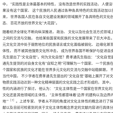
中， “实践性是主体最基本的特性， 没有改造世界的实践活动， 人便没
果没有这个国家、 这个民族的人民通过各种各具特色的实践活动加以创
来， 世界各国人民在各自文化建设发展的领域展开了各具特色的文化创
态、 百花齐放的世界文化“大花园”。
随着经济全球化不断向纵深推进， 政治、 文化以及社会生活方式领域
之间的交流与交融， 也给某些国家和民族的文化发展带来了巨大冲击
元文化交流中处于弱势地位的民族语言或文化面临被弱化、 边缘化甚至
体性， 而不被其他强势文化所冲击， 成为世界各国不断保护与促进自身
先生提出了“文化自觉”。何为文化自觉？费孝通先生指出： “文化自觉
通先生提到的对自身文化有“自知之明”可理解为一个国家、 一个民族
个国家和民族的文化才能在世界多元文化的交流与交融中站稳脚跟， 不
当代中国， 不少学者在费孝通先生提出的“文化自觉”基础上展开了对
物质实践活动达到一种文化精神层面的文化实践之后才形成的， 其中，
性的内涵进行了探讨， 他认为： “文化主体性是一个国家在世界文化
文化还是其他领域的主体性， “主体性都意味着‘边界’的建构以及边界内
［
7
］
地’”
。上述专家、 学者从不同的角度对文化主体性的概念进行了探
献以及目前可检索到的关于文化主体性概念界定的文献内容进行具体分