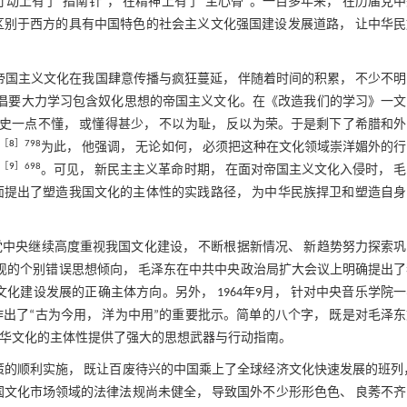
动上有了“指南针”， 在精神上有了“主心骨”。一百多年来， 在历届党
区别于西方的具有中国特色的社会主义文化强国建设发展道路， 让中华民
帝国主义文化在我国肆意传播与疯狂蔓延， 伴随着时间的积累， 不少不
提倡要大力学习包含奴化思想的帝国主义文化。在《改造我们的学习》一
史一点不懂， 或懂得甚少， 不以为耻， 反以为荣。于是剩下了希腊和
［
8
］798
为此， 他强调， 无论如何， 必须把这种在文化领域崇洋媚外的
［
9
］698
。可见， 新民主主义革命时期， 在面对帝国主义文化入侵时， 
面提出了塑造我国文化的主体性的实践路径， 为中华民族捍卫和塑造自身
中央继续高度重视我国文化建设， 不断根据新情况、 新趋势努力探索
出现的个别错误思想倾向， 毛泽东在中共中央政治局扩大会议上明确提出
化建设发展的正确主体方向。另外， 1964年9月， 针对中央音乐学院
出了“古为今用， 洋为中用”的重要批示。简单的八个字， 既是对毛泽
中华文化的主体性提供了强大的思想武器与行动指南。
政策的顺利实施， 既让百废待兴的中国乘上了全球经济文化快速发展的班列
国文化市场领域的法律法规尚未健全， 导致国外不少形形色色、 良莠不