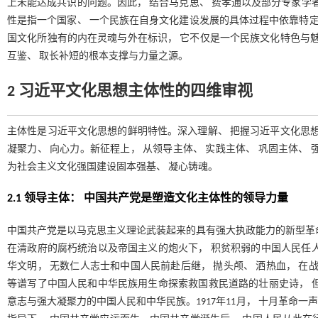
上未能达成共识的问题。因此， 结合马克思、 费孝通以及部分专家学
性是指一个国家、 一个民族在自身文化建设发展的具体过程中依靠特定
国文化所独有的内在灵魂与外在标识， 它不仅是一个民族文化特色与魅
互鉴、 取长补短的根本支撑与力量之源。
2 习近平文化思想主体性的四维审视
主体性是习近平文化思想的鲜明特性。深入理解、 把握习近平文化思想
凝聚力、 向心力。新征程上， 从领导主体、 实践主体、 巩固主体、
为社会主义文化强国建设固本强基、 凝心铸魂。
2.1 领导主体： 中国共产党是塑造文化主体性的领导力量
中国共产党是以马克思主义理论武装起来的具有强大执政能力的新型革
在清政府的腐朽统治以及帝国主义的炮火下， 积贫积弱的中国人民任
华文明， 无数仁人志士和中国人民前赴后继， 抛头颅、 洒热血， 在
等谱写了中国人民和中华民族用生命探索救国救民道路的壮丽史诗， 
意志与强大凝聚力的中国人民和中华民族。1917年11月， 十月革命一