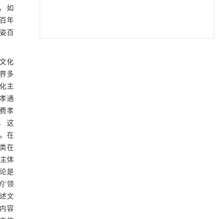
， 如
千百年
千姿百
降温路面涂层混合反射行为及其对道路光环境
[1]
同文化
安全的影响研究
Engineering
. 2026, Vol.58(3): 1-303
界多
https://doi.org/10.1016/j.eng.2025.06.014
文化主
费孝通
用于宽浓度范围高效捕集CO₂及低能耗再生的新
[2]
处费孝
型酮基IPDA相变吸收剂
， 这
Engineering
. 2026, Vol.58(3): 1-303
处。在
https://doi.org/10.1016/j.eng.2025.05.008
人类在
用于背面供电网络的纯钌n-TSV加工与极致全干
[3]
化主体
法SOI晶圆减薄技术
无论是
Engineering
. 2026, Vol.58(3): 1-303
的‘领
https://doi.org/10.1016/j.eng.2025.10.026
上述文
利用纳米结构增强水产养殖安全性——危害物
[4]
内容
检测与去除