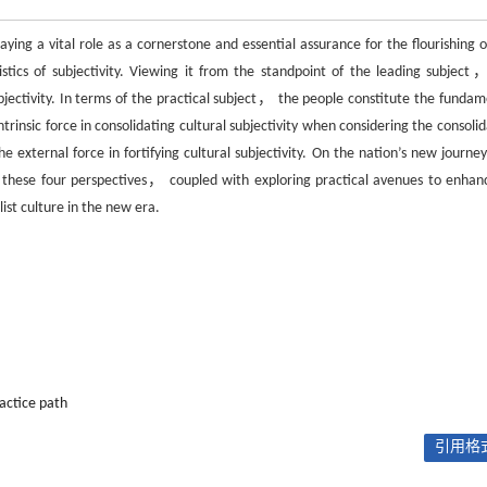
aying a vital role as a cornerstone and essential assurance for the flourishing o
ristics of subjectivity. Viewing it from the standpoint of the leading subject
bjectivity. In terms of the practical subject， the people constitute the fundam
ntrinsic force in consolidating cultural subjectivity when considering the consoli
he external force in fortifying cultural subjectivity. On the nation’s new journ
m these four perspectives， coupled with exploring practical avenues to enhanc
list culture in the new era.
actice path
引用格式