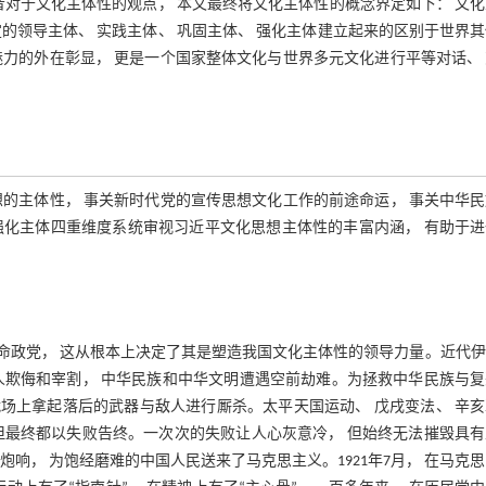
者对于文化主体性的观点， 本文最终将文化主体性的概念界定如下： 文
的领导主体、 实践主体、 巩固主体、 强化主体建立起来的区别于世界
力的外在彰显， 更是一个国家整体文化与世界多元文化进行平等对话、
的主体性， 事关新时代党的宣传思想文化工作的前途命运， 事关中华
 强化主体四重维度系统审视习近平文化思想主体性的丰富内涵， 有助于
命政党， 这从根本上决定了其是塑造我国文化主体性的领导力量。近代伊
人欺侮和宰割， 中华民族和中华文明遭遇空前劫难。为拯救中华民族与复
战场上拿起落后的武器与敌人进行厮杀。太平天国运动、 戊戌变法、 辛
但最终都以失败告终。一次次的失败让人心灰意冷， 但始终无法摧毁具有
声炮响， 为饱经磨难的中国人民送来了马克思主义。1921年7月， 在马克