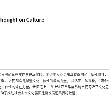
 Thought on Culture
荣发展的重要支撑与根本保障。习近平文化思想具有鲜明的主体性特征， 
看， 人民群众是塑造文化主体性的根本力量； 从巩固主体来看， “两个
化主体性的外在力量。新征程上， 从上述四重维度系统审视习近平文化
有助于推动社会主义文化强国建设发展道路行稳致远。