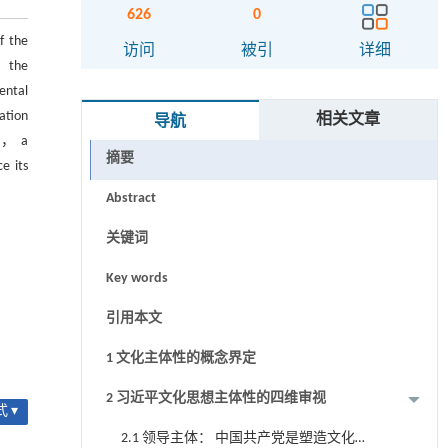
626
0
f the
访问
被引
详细
， the
ental
dation
相关文章
导航
ey， a
摘要
e its
Abstract
关键词
Key words
引用本文
1 文化主体性的概念界定
2 习近平文化思想主体性的四维审视
 ▾
2.1 领导主体： 中国共产党是塑造文化