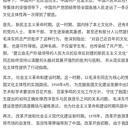
指导下， 中国共产党应运而生。中国共产党诞生后， 中国人民从此在行
导集体的坚强领导下， 中国共产党团结带领全国各族人民走出了一条
文化主体性再一次得到了塑造。
首先， 新民主主义革命时期。这一时期， 国内除了本土文化外， 还有
的党内人士、 青年干部、 学生逐渐被其蛊惑， 甚至还有部分人公然
毛泽东同志严厉批评了这种行为， 他深刻指出： “对自己近百年的文化
事， 也是可怜得很。这种毛病， 不仅留学生有， 也传染给了共产党。”
倒， “建立由无产阶级领导的人民大众的反帝反封建的新民主主义文化”
同志始终坚持以清醒的头脑对其展开强烈的批判与抵制， 并从现实层
化主体性提供了行动指南。
其次， 社会主义革命和建设时期。这一时期，以毛泽东同志为核心的党
国文化主体性的实践路径。1956年4月， 为克服我国文化建设发展中
艺术和学术要坚持百花齐放、 百家争鸣的文化工作方针， 守住了我国文
生提出的如何正确处理西洋音乐与民族音乐之间的关系问题， 毛泽东作
建设思想的高度概括与凝练表达， 也为社会主义革命和建设时期巩固
再次， 改革开放和社会主义现代化建设新时期。1978年， 改革开放
将市场的自发性、 盲目性等弊端带到了中国。改革开放初期， 由于我