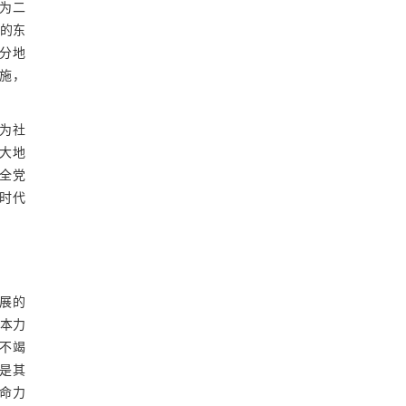
分为二
域的东
部分地
施，
成为社
国大地
是全党
新时代
发展的
根本力
的不竭
终是其
生命力