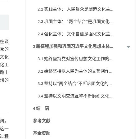
主体性的领导力量
2.2 实践主体： 人民群众是塑造文化主
体性的根本力量
2.3 巩固主体： “两个结合”是巩固文化
主体性的内在力量
2.4 强化主体： 文化自信是强化文化主
展座谈
体性的外在力量
3 新征程加强和巩固习近平文化思想主体
党的
性的实践路径
文化
3.1 始终坚持党对宣传思想文化工作的
文化工
全面领导
3.2 始终坚持以人民为主体的文艺创作
道路上
工作导向
思想的
3.3 坚持以“两个结合”不断巩固文化的主
体性
3.4 坚持以文明交流互鉴不断磨砺文化
的主体性
4 结 语
一词。
参考文献
践这一
基金资助
过程