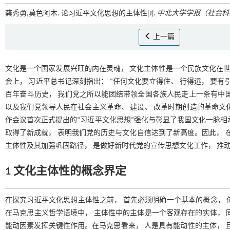
龚秀勇,莫色阿木. 论习近平文化思想的主体性[J].
中北大学学报（社会科
上一篇
文化是一个国家发展兴旺的内在灵魂， 文化主体性是一个民族文化在世界
会上， 习近平总书记深刻指出： “任何文化要立得住、 行得远， 要有
百年奋斗历史， 我们党之所以能团结带领全国各族人民走上一条有中
以及我们党领导人民在社会主义革命、 建设、 改革时期创造的革命文化
作会议首次正式提出的“习近平文化思想”强化与彰显了我国文化一脉相
取得了新成就， 表明我们党的历史与文化自信达到了新高度。因此， 
主体性及其加强巩固路径， 是做好新时代党的宣传思想文化工作， 推
1 文化主体性的概念界定
在探究习近平文化思想主体性之前， 首先必须明确一个基本的概念， 
在马克思主义哲学语境中， 主体性中的主体是一个客观存在的实体， 
能动因素发挥关键性作用。在马克思看来， 人是具有能动性的主体， 且