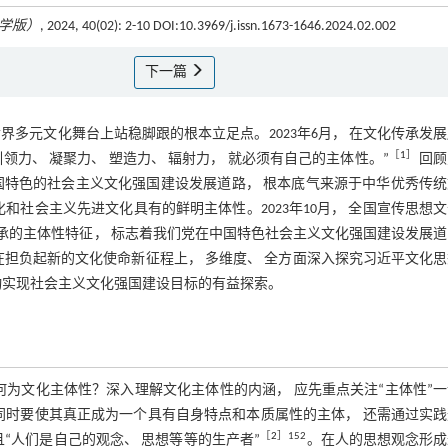
学版）
, 2024, 40(02): 2-10 DOI:10.3969/j.issn.1673-1646.2024.02.002
下一篇
多元文化舞台上站稳脚跟的根本立足点。2023年6月， 在文化传承发
［
1
］
引领力、 凝聚力、 塑造力、 辐射力， 就必须有自己的主体性。”
回顾
国特色的社会主义文化强国建设发展道路， 根本底气来源于中华优秀传统
和社会主义先进文化具有的鲜明主体性。2023年10月， 全国宣传思想
承的主体性特征， 标志着我们党在中国特色社会主义文化强国建设发展
在担负起新的文化使命新征程上， 多维度、 全方面深入探究习近平文化
动实现社会主义文化强国建设目标的有益探索。
何为文化主体性？深入理解文化主体性的内涵， 应先重点关注“主体性”
同时要使其真正成为一个具有自身特点和本质属性的主体， 还需通过实
［
2
］152
“人们是自己的观念、 思想等等的生产者”
。在人的思想观念形成