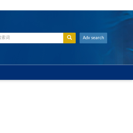
Adv search