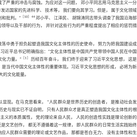
成了严重的冲击与腐蚀。为应对这一问题， 邓小平同志用马克思主义一
发达国家的先进科学、 技术等， 我们要向其学习。但是， 属于文化领
［
10
］44
别和批判。”
邓小平、 江泽民、 胡锦涛同志带头调查了我国沿海
的领导以及干部的行为， 并针对这些行为的严重程度提出了相应的惩罚措
织激荡中勇于担负起塑造我国文化主体性的历史使命， 努力为把我国建设
， 习近平总书记明确指出：“文化主体性是中国共产党带领中国人民在中
［
1
］
文化力量。”
历经百年奋斗， 我们终于迎来了习近平文化思想， 这
 是当代中国文化主体性的重要体现。习近平文化思想的形成， 必将为
大的文化能量。
以显现。在马克思看来， “人民群众是世界历史的创造者， 是推动社会
历史与现实已不证自明， 只有人民群众才是真正塑造我国文化主体性的
思主义的本质属性， 党的理论来自人民， 人民的创造性实践是理论创新
还是文艺创作， 都无不遵循着这一规律， 即人民群众的日常生活实践始
响应人民群众需要的理论或文艺作品， 那都是苍白无力、 没有主体性和