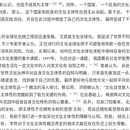
［
3
］80
有认识， 也就不成其为主体”
。同样， 一个国家、 一个民族的文化
造， 那么， 这个国家和民族的文化主体性也就无从谈起。基于此， 
造实践活动， 并且在此过程中塑造了自己的文化主体性， 最终促成了
上的全球化也随之得到迅速发展， 尤其是文化全球化， 既促进了世界不
。不少专家学者认为， 正在进行的文化全球化将不可避免地导致一些在世
消失的风险。为此， 长期以来， 如何在文化全球化进程中保持自身的
文化发展的重大课题。1997年， 为应对这一课题， 我国著名社会学家
［
4
］
是指生活在一定文化中的人对其文化有‘自知之明’。”
笔者认为， 此
在世界文化丛林中对自身文化主体性的自知与明确， 只有首先做到这一点
随波逐流， 找到属于自己的位置， 最终更好地与其他文化一起和平共
文化主体性这一个概念的深入探讨。蔡后奇、 洪晓楠认为：“文化自觉是
［
5
］
 主体性的觉醒起到了极为关键的作用。”
在此基础上， 梅景辉对文
［
6
］
的大花园中绽放自身文化特色的核心要素。”
另外， 在赵汀阳看来， 
的全权， 即主体性不仅拥有全权的思想‘主权’， 而且还拥有属思想自身
讨， 有助于我们进一步加深对文化主体性的理解与认知。但是， 结合
析， 学界对于文化主体性概念界定的相关文献还存在形式上较为零散， 