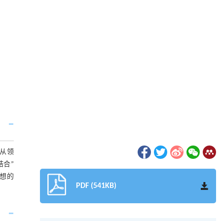
从领
结合”
思想的
PDF (541KB)