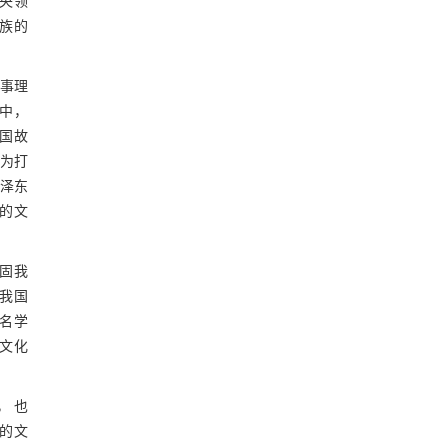
中央领
族的
明事理
文中，
外国故
行为打
毛泽东
的文
巩固我
了我国
一名学
东文化
， 也
齐的文