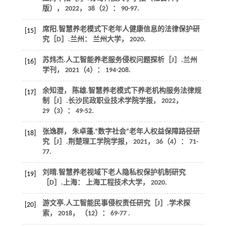
版）
，
2022
，
38
（2）： 90-97.
席阳.智慧养老模式下老年人健康信息的法律保护研
[15]
究［D］.兰州： 兰州大学，
2020
.
苏炜杰.人工智能养老服务侵权问题探析［J］.
兰州
[16]
学刊
，
2021
（4）： 194-208.
余知澄， 陈雄.智慧养老模式下养老机构服务法律规
[17]
制［J］.
长沙民政职业技术学院学报
，
2022
，
29
（3）： 49-52.
张逸群， 朱卓蓬.“数字社会”老年人权益保障路径研
[18]
究［J］.
荆楚理工学院学报
，
2021
，
36
（4）： 71-
77.
刘晴.智慧养老视域下老人隐私权保护机制研究
[19]
［D］.上海： 上海工程技术大学，
2020
.
游文亭.人工智能民事侵权责任研究［J］.
学术探
[20]
索
，
2018
， （12）： 69-77 .