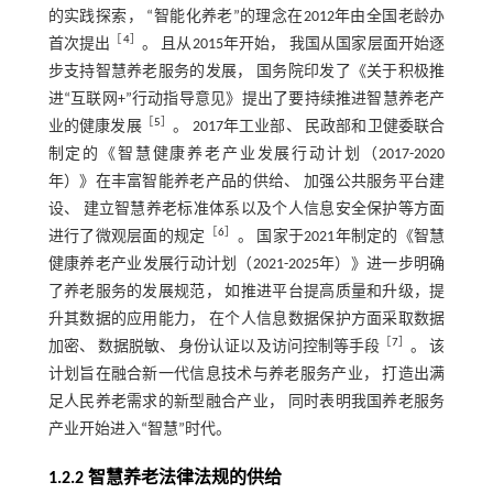
的实践探索， “智能化养老”的理念在2012年由全国老龄办
［
4
］
首次提出
。 且从2015年开始， 我国从国家层面开始逐
步支持智慧养老服务的发展， 国务院印发了《关于积极推
进“互联网+”行动指导意见》提出了要持续推进智慧养老产
［
5
］
业的健康发展
。 2017年工业部、 民政部和卫健委联合
制定的《智慧健康养老产业发展行动计划（2017-2020
年）》在丰富智能养老产品的供给、 加强公共服务平台建
设、 建立智慧养老标准体系以及个人信息安全保护等方面
［
6
］
进行了微观层面的规定
。 国家于2021年制定的《智慧
健康养老产业发展行动计划（2021-2025年）》进一步明确
了养老服务的发展规范， 如推进平台提高质量和升级，提
升其数据的应用能力， 在个人信息数据保护方面采取数据
［
7
］
加密、 数据脱敏、 身份认证以及访问控制等手段
。 该
计划旨在融合新一代信息技术与养老服务产业， 打造出满
足人民养老需求的新型融合产业， 同时表明我国养老服务
产业开始进入“智慧”时代。
1.2.2 智慧养老法律法规的供给