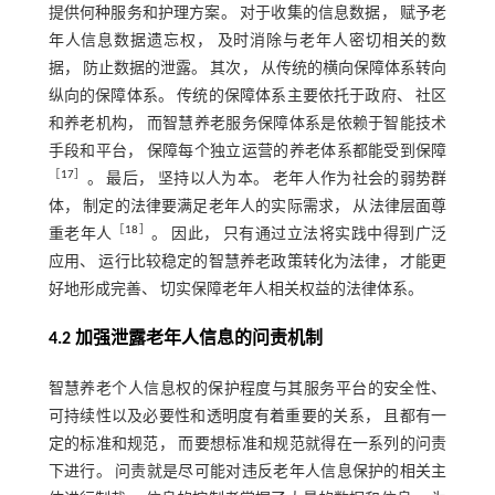
提供何种服务和护理方案。 对于收集的信息数据， 赋予老
年人信息数据遗忘权， 及时消除与老年人密切相关的数
据， 防止数据的泄露。 其次， 从传统的横向保障体系转向
纵向的保障体系。 传统的保障体系主要依托于政府、 社区
和养老机构， 而智慧养老服务保障体系是依赖于智能技术
手段和平台， 保障每个独立运营的养老体系都能受到保障
［
17
］
。 最后， 坚持以人为本。 老年人作为社会的弱势群
体， 制定的法律要满足老年人的实际需求， 从法律层面尊
［
18
］
重老年人
。 因此， 只有通过立法将实践中得到广泛
应用、 运行比较稳定的智慧养老政策转化为法律， 才能更
好地形成完善、 切实保障老年人相关权益的法律体系。
4.2 加强泄露老年人信息的问责机制
智慧养老个人信息权的保护程度与其服务平台的安全性、
可持续性以及必要性和透明度有着重要的关系， 且都有一
定的标准和规范， 而要想标准和规范就得在一系列的问责
下进行。 问责就是尽可能对违反老年人信息保护的相关主