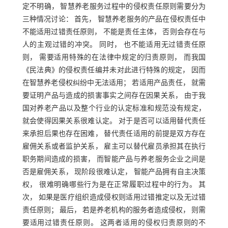
定不明确， 智慧养老服务过程中的侵权责任原则需要分为
三种情况讨论： 首先， 智慧养老服务的产品在侵权责任中
不能适用过错责任原则， 不能是责任主体， 否则会存在与
人的主观过错的冲突。 同时， 也不能适用无过错责任原
则， 需要适用特殊的在法律中规定的归责原则， 而我国
《民法典》的侵权责任编并未对此进行特殊的规定， 因而
在智慧养老侵权纠纷中无法适用； 若适用产品责任， 就需
要证明产品与造成的损害事实之间存在因果关系， 由于我
国对养老产品以及整个行业的认定标准和规范没有规定，
就会使得因果关系很难认定。 对于是否可以适用替代责任
来承担后果也存在困难， 替代责任适用的前提是双方存在
雇佣关系或者监护关系， 雇主可以替代雇员承担其在执行
职务期间造成的损害， 而智能产品与养老服务企业之间是
否是雇佣关系， 现阶段很难认定， 智能产品拥有自主决策
权， 很难明确哪些行为是在正常履职过程中的行为。 其
次， 如果是医疗组织造成侵权则适用过错推定以及无过错
责任原则； 最后， 若是养老机构的服务者造成侵权， 则需
要适用过错责任原则。 这两者适用的侵权归责原则的不