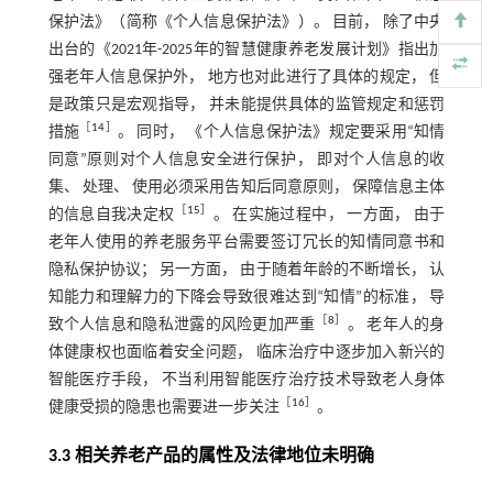
保护法》（简称《个人信息保护法》）。 目前， 除了中央
出台的《2021年-2025年的智慧健康养老发展计划》指出加
强老年人信息保护外， 地方也对此进行了具体的规定， 但
是政策只是宏观指导， 并未能提供具体的监管规定和惩罚
［
14
］
措施
。 同时， 《个人信息保护法》规定要采用“知情
同意”原则对个人信息安全进行保护， 即对个人信息的收
集、 处理、 使用必须采用告知后同意原则， 保障信息主体
［
15
］
的信息自我决定权
。 在实施过程中， 一方面， 由于
老年人使用的养老服务平台需要签订冗长的知情同意书和
隐私保护协议； 另一方面， 由于随着年龄的不断增长， 认
知能力和理解力的下降会导致很难达到“知情”的标准， 导
［
8
］
致个人信息和隐私泄露的风险更加严重
。 老年人的身
体健康权也面临着安全问题， 临床治疗中逐步加入新兴的
智能医疗手段， 不当利用智能医疗治疗技术导致老人身体
［
16
］
健康受损的隐患也需要进一步关注
。
3.3 相关养老产品的属性及法律地位未明确