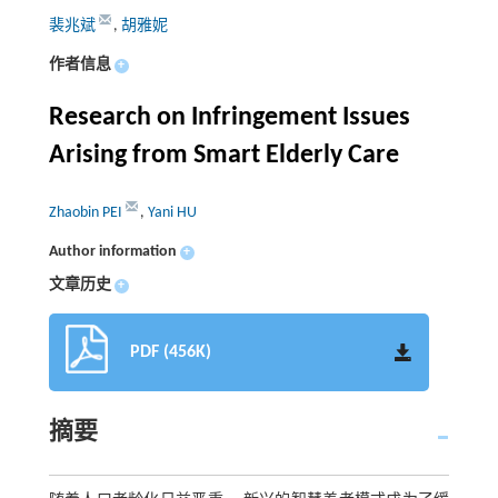
裴兆斌
,
胡雅妮
作者信息
+
Research on Infringement Issues
Arising from Smart Elderly Care
Zhaobin PEI
,
Yani HU
Author information
+
文章历史
+
PDF (456K)
摘要