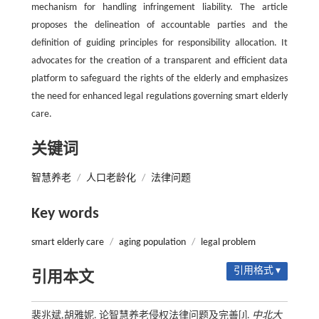
mechanism for handling infringement liability. The article
proposes the delineation of accountable parties and the
definition of guiding principles for responsibility allocation. It
advocates for the creation of a transparent and efficient data
platform to safeguard the rights of the elderly and emphasizes
the need for enhanced legal regulations governing smart elderly
care.
关键词
智慧养老
/
人口老龄化
/
法律问题
Key words
smart elderly care
/
aging population
/
legal problem
引用格式 ▾
引用本文
裴兆斌,胡雅妮. 论智慧养老侵权法律问题及完善[J].
中北大