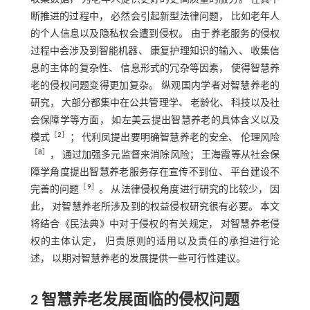
断推进的过程中， 必然会引起新型法律问题， 比如老年人
的个人信息以及隐私权会遭到侵权。 由于养老服务的侵权
过程中会涉及到智能机器、 康复护理知识的输入、 收集信
息的主体的复杂性、 信息形式的冗杂等因素， 使得智慧养
老的侵权问题变得更加复杂。 纵观国内学者对智慧养老的
研究， 大部分都集中在公共管理学、 老龄化、 科技以及社
会保障学等方面， 如左美云提出智慧养老的具体含义以及
［
2
］
模式
； 代利凤提出要明确智慧养老的安全、 伦理风险
［
8
］
， 通过加强多元监督来消除风险； 王海霞等从社会保
障学角度提出智慧养老服务存在宣传不到位、 平台建设不
［
9
］
完善的问题
。 从法律侵权角度进行研究的比较少， 因
此， 对智慧养老所涉及到的权益侵权研究很有必要。 本文
将结合《民法典》中对于侵权的有关规定， 对智慧养老侵
权的主体认定， 归责原则的适用以及责任的承担进行论
述， 以期对智慧养老的发展提供一些可行性建议。
2 智慧养老发展面临的侵权问题