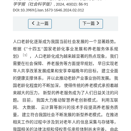
学学报（社会科学版）
, 2024, 40(02): 86-91
DOI:10.3969/j.issn.1673-1646.2024.02.012
上一篇
下一篇
人口老龄化逐渐成为我国当前社会发展的一个显著趋势。
根据《“十四五”国家老龄化事业发展和养老服务体系规
［
1
］
划》
， 人口老龄化成为越来越显著的热点现象， 我们
需要在社会保障、 养老服务等方面提早规划， 早日实现老
年人共享改革发展成果和安享幸福晚年的目标， 建立全面
的健康支撑体系， 并以此推动老龄产业事业协同发展。 我
国老龄化程度的不断加深， 使得传统的养老模式承担着越
来越大的压力， 新型的养老服务成为了人们日益关注的问
题。 目前， 我国大力推动智慧养老创新模式， 利用互联
网、 大数据、 云计算等新兴的技术手段提高养老服务质
量， 建立符合我国社会不断发展的新型养老模式。 在推进
相关工作的过程中涉及到对老年人的信息采集与存储等，
我国相关的法律法规和侵权责任承担体制尚未完善， 由此