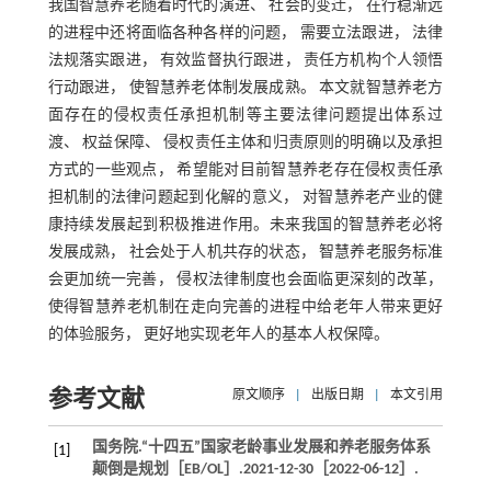
我国智慧养老随着时代的演进、 社会的变迁， 在行稳渐远
的进程中还将面临各种各样的问题， 需要立法跟进， 法律
法规落实跟进， 有效监督执行跟进， 责任方机构个人领悟
行动跟进， 使智慧养老体制发展成熟。 本文就智慧养老方
面存在的侵权责任承担机制等主要法律问题提出体系过
渡、 权益保障、 侵权责任主体和归责原则的明确以及承担
方式的一些观点， 希望能对目前智慧养老存在侵权责任承
担机制的法律问题起到化解的意义， 对智慧养老产业的健
康持续发展起到积极推进作用。未来我国的智慧养老必将
发展成熟， 社会处于人机共存的状态， 智慧养老服务标准
会更加统一完善， 侵权法律制度也会面临更深刻的改革，
使得智慧养老机制在走向完善的进程中给老年人带来更好
的体验服务， 更好地实现老年人的基本人权保障。
参考文献
原文顺序
|
出版日期
|
本文引用
国务院.“十四五”国家老龄事业发展和养老服务体系
[1]
颠倒是规划［EB/OL］.2021-12-30［2022-06-12］.