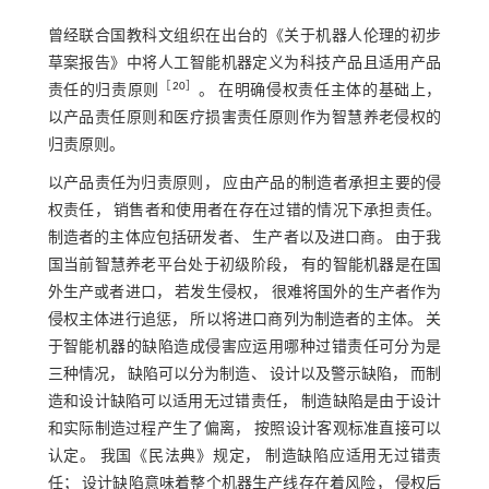
曾经联合国教科文组织在出台的《关于机器人伦理的初步
草案报告》中将人工智能机器定义为科技产品且适用产品
［
20
］
责任的归责原则
。 在明确侵权责任主体的基础上，
以产品责任原则和医疗损害责任原则作为智慧养老侵权的
归责原则。
以产品责任为归责原则， 应由产品的制造者承担主要的侵
权责任， 销售者和使用者在存在过错的情况下承担责任。
制造者的主体应包括研发者、 生产者以及进口商。 由于我
国当前智慧养老平台处于初级阶段， 有的智能机器是在国
外生产或者进口， 若发生侵权， 很难将国外的生产者作为
侵权主体进行追惩， 所以将进口商列为制造者的主体。 关
于智能机器的缺陷造成侵害应运用哪种过错责任可分为是
三种情况， 缺陷可以分为制造、 设计以及警示缺陷， 而制
造和设计缺陷可以适用无过错责任， 制造缺陷是由于设计
和实际制造过程产生了偏离， 按照设计客观标准直接可以
认定。 我国《民法典》规定， 制造缺陷应适用无过错责
任； 设计缺陷意味着整个机器生产线存在着风险， 侵权后