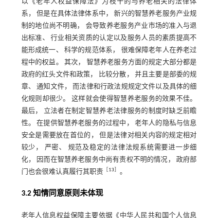
以《老年人权益保障法》为枝干的与养老相关的法律体
系， 但是在具体法律体系中， 新兴的智慧养老服务产业规
制的地位尚不明确， 会导致养老服务产业市场的准入与退
出标准、 行业相关资质的认定以及服务人员的素质提高不
能形成统一、 科学的规范体系， 很难保障老年人在养老过
程中的权益。 其次， 智慧养老服务方面的规定大部分都是
政府的红头文件和政策， 比较分散， 并且主要是部委的规
章、 通知文件， 而法律和行政法规规定文件以及具体的细
化规则却很少。 这样就会使得智慧养老服务的效果不佳。
最后， 立法者在制定智慧养老法律服务的制度时缺乏前瞻
性。 在提供智慧养老服务的过程中， 老年人的隐私与信息
安全是需要放在首位的， 但是法律对相关内容的规定相对
较少， 严密、 规范及稳定的法律法规系统需要进一步细
化， 因而在智慧养老服务中尚有责权不明的情况， 政府部
［
13
］
门也会很难认真履行其职责
。
3.2 知情同意原则未体现
老年人信息权益保障主要依据《中华人民共和国个人信息