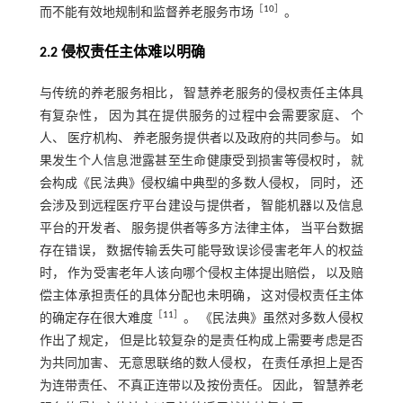
［
10
］
而不能有效地规制和监督养老服务市场
。
2.2 侵权责任主体难以明确
与传统的养老服务相比， 智慧养老服务的侵权责任主体具
有复杂性， 因为其在提供服务的过程中会需要家庭、 个
人、 医疗机构、 养老服务提供者以及政府的共同参与。 如
果发生个人信息泄露甚至生命健康受到损害等侵权时， 就
会构成《民法典》侵权编中典型的多数人侵权， 同时， 还
会涉及到远程医疗平台建设与提供者， 智能机器以及信息
平台的开发者、 服务提供者等多方法律主体， 当平台数据
存在错误， 数据传输丢失可能导致误诊侵害老年人的权益
时， 作为受害老年人该向哪个侵权主体提出赔偿， 以及赔
偿主体承担责任的具体分配也未明确， 这对侵权责任主体
［
11
］
的确定存在很大难度
。 《民法典》虽然对多数人侵权
作出了规定， 但是比较复杂的是责任构成上需要考虑是否
为共同加害、 无意思联络的数人侵权， 在责任承担上是否
为连带责任、 不真正连带以及按份责任。 因此， 智慧养老