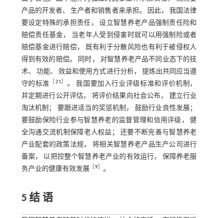
产品的开发者、 生产者和销售者来承担。 因此， 我国法律
要设定特殊的承担责任， 设立智慧养老产品强制责任险和
赔偿责任基金， 当老年人受到侵害时就可以用强制险或者
赔偿基金进行赔偿， 既有利于分散风险也有利于被侵权人
得到有效的赔偿。 同时， 对智慧养老产品不同业态下的技
术、 功能、 效益和使用方式进行分析， 提炼出共同应当遵
［
21
］
守的标准
。 我国要加入行业评级标准和评价机制，
并定期进行公开评估， 将评价结果向社会公布， 建立行业
淘汰机制； 要跟进适当的奖惩机制， 鼓励行业良性发展；
要鼓励保险行业参与智慧养老的监督管理和信用评级， 健
全沟通交流机制保障老人权益； 还要不断完善与智慧养老
产业配套的政策法规， 将相关智慧养老产品生产公司进行
备案， 以把控整个智慧养老产业的有效运行， 保障养老服
［
9
］
务产业的健康有效发展
。
5 结 语