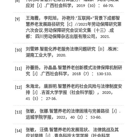
[8]
应对［J］.
广西社会科学
，
2019
（10）： 66-70.
王海霞， 李阳旭， 孙艳玲.“互联网+”背景下成都智
[9]
慧养老发展路径研究［C］//2021年劳动保障研究第
六次会议.劳动保障研究会议论文集（十三）.成
都： 四川劳动保障杂志出版有限公司，
2021
.
刘雪婷.智能化养老服务法律问题研究［D］.株洲：
[10]
湖南工业大学，
2020
.
孙蕾扬， 孙晶晶.智慧养老创新模式法律保障机制研
[11]
究［J］.
广西社会科学
，
2018
（7）： 130-133.
朱海龙， 唐辰明.智慧养老的社会风险与法律制度安
[12]
排［J］.
吉首大学学报（社会科学版）
，
2020
，
41
（5）： 27-36.
张敏， 张娜.智慧养老的法律困境与完善路径［J］.
[13]
运城学院学报
，
2022
，
40
（2）： 53-60.
张敏， 汪倩.智慧养老的发展现状、 法律挑战及其
[14]
应对举措［J］.
青岛科技大学学报（社会科学