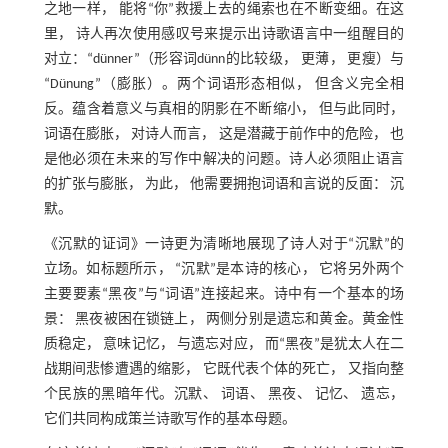
之地一样， 能将“你”救援上去的绳索也在不断变细。在这
里， 诗人再次使用感叹号来提示出诗歌语言中一组醒目的
对立：“dünner”（形容词dünn的比较级， 更薄， 更瘦）与
“Dünung”（膨胀）。两个词语形态相似， 但含义完全相
反。蕴含着意义与真相的阴影在不断缩小， 但与此同时，
词语在膨胀， 对诗人而言， 这是潜藏于前作中的危险， 也
是他必须在未来的写作中解决的问题。诗人必须阻止语言
的扩张与膨胀， 为此， 他需要拥抱词语和言说的反面： 沉
默。
《沉默的证词》一诗更为清晰地展现了诗人对于“沉默”的
立场。如标题所示， “沉默”是本诗的核心， 它将另外两个
主要要素“黑夜”与“词语”连接起来。诗中有一个基本的场
景： 黑夜被困在锁链上， 两侧分别是遗忘和黄金。黄金性
质稳定， 意味记忆， 与遗忘对应， 而“黑夜”是犹太人在二
战期间悲惨遭遇的缩影， 它既代表个体的死亡， 又指向整
个民族的黑暗年代。沉默、 词语、 黑夜、 记忆、 遗忘，
它们共同构成策兰诗歌写作的基本母题。