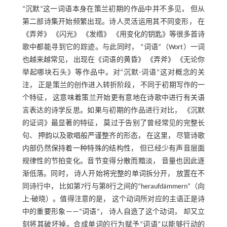
“沉默”这一词语本身在策兰初期的作品中并不多见， 但从
第二部诗集开始频繁出现。诗人灵活运用其不同变形， 在
《弄斧》 《闪光》 《发绺》 《用变化的钥匙》等很多首诗
歌中都能寻到它的踪迹。与此同时， “词语”（Wort）一词
也越来越常见， 出现在《词语的黄昏》 《弄斧》 《无论你
举起哪块石头》等作品中。对“沉默-词语”这对概念的关
注， 正是策兰的创作进入转折阶段， 不同于初期写作的一
个特征， 这意味着策兰开始更有意地在诗歌中进行有关语
言表达的诗学反思。如果与初期的作品进行对比， 《沉默
的证词》最显著的特征， 莫过于告别了曾经常见的完整长
句、 押韵以及歌唱般严谨整齐的形态， 在这里， 尽管诗歌
内部仍然保持着一种特殊的结构性， 但已经少有声音层面
规律性的节拍变化。音节变得分散而黯淡， 音量也因此逐
渐低落。同时， 诗人开始将完整的单词拆分开， 放置在不
同诗行中， 比如第7行与第8行之间的“heraufdämmern”（向
上-破晓）。值得注意的是， 这个动词所对应的主语正是诗
中的重要形象——“词语”， 诗人自造了这个动词， 却又立
刻将其破坏掉。合成单词的行为赋予“词语”以能够行动的