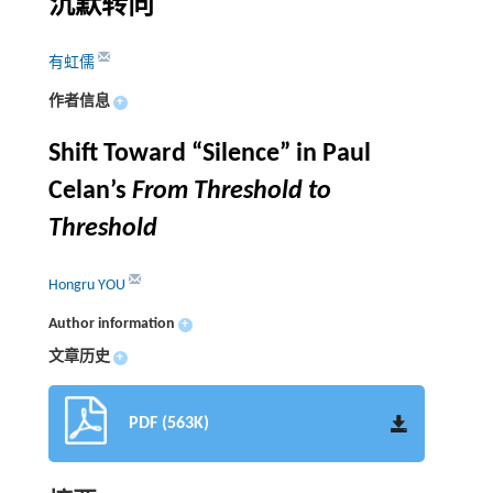
沉默转向
有虹儒
作者信息
+
Shift Toward “Silence” in Paul
Celan’s
From Threshold to
Threshold
Hongru YOU
Author information
+
文章历史
+
PDF (563K)