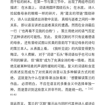
而干枯的树木。在第一节与第三节中， 出现了两组呼应的
描述： 在水面上， 词语用圆环围绕石头； 在水底， 诗人
捡起像母亲的眼睛一样的碎片， 用“箴言的项链”围绕碎
片， 诗人以此描述出诗歌中言说、 真相与逝者之间的一种
关系， 即以语言讲述出逝者真实的遭遇。然而在全诗最后
一行（“也再看不见我的白杨”）， 策兰用绝对的语气否定
了这种讲述的可能性。至此， 变得沉默的不只有说着德语
的母亲， 还有曾经试图以优美的音韵写下铭记母亲的诗句
的策兰本人。从表面上看， 《我听见说》的内容变得更为
晦涩， 令人费解， 对于“词语”“石头”等词语似乎也可以有
不同的解读， 但“痛苦”成为了充满全诗的唯一情绪， 而且
绝无被某种轻柔的声调所缓和的可能。复义的词语和含混
的表述反而成为了对优美的诗意以及多种解读方式的拒
绝， 这就是为什么在彼得·斯丛狄看来：“想要解读策兰的
作品， 必须明白， 不应在语言的多重含义中选择单独一
［
15
］
种， 而是意识到这些意义并非不同， 而是统一的。”
81-82
就此而言， 策兰的“沉默”展示出与同时代其他诗人或诗论