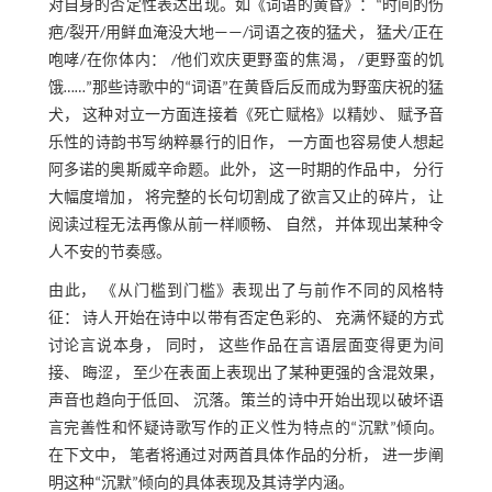
对自身的否定性表达出现。如《词语的黄昏》：“时间的伤
疤/裂开/用鲜血淹没大地——/词语之夜的猛犬， 猛犬/正在
咆哮/在你体内： /他们欢庆更野蛮的焦渴， /更野蛮的饥
饿……”那些诗歌中的“词语”在黄昏后反而成为野蛮庆祝的猛
犬， 这种对立一方面连接着《死亡赋格》以精妙、 赋予音
乐性的诗韵书写纳粹暴行的旧作， 一方面也容易使人想起
阿多诺的奥斯威辛命题。此外， 这一时期的作品中， 分行
大幅度增加， 将完整的长句切割成了欲言又止的碎片， 让
阅读过程无法再像从前一样顺畅、 自然， 并体现出某种令
人不安的节奏感。
由此， 《从门槛到门槛》表现出了与前作不同的风格特
征： 诗人开始在诗中以带有否定色彩的、 充满怀疑的方式
讨论言说本身， 同时， 这些作品在言语层面变得更为间
接、 晦涩， 至少在表面上表现出了某种更强的含混效果，
声音也趋向于低回、 沉落。策兰的诗中开始出现以破坏语
言完善性和怀疑诗歌写作的正义性为特点的“沉默”倾向。
在下文中， 笔者将通过对两首具体作品的分析， 进一步阐
明这种“沉默”倾向的具体表现及其诗学内涵。