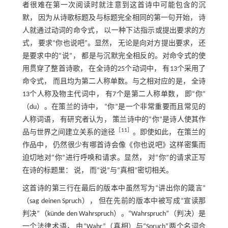
者很难在第一次阅读时就注意到这首诗中可能包含的沉
默， 因为从诗歌标题及与标题完全相同的第一句开始， 诗
人就通过动词的命令式， 以一种下达指示或提出要求的方
式， 要求“你也说吧”。显然， 无论是向对方提出要求， 还
是要求中的“说”， 都是与沉默完全相反的。对命令式的使
用贯穿了整首诗歌， 在全诗的25个动词中， 有13个采用了
命令式， 而且均为第二人称单数。与之相对应的是， 全诗
13个人称及物主代词中， 有7个是第二人称单数， 即“你”
（du）。在策兰的诗中， “你”是一个非常重要而且常见的
人称词语， 有研究者认为， 策兰诗中的“你”是诗人使其作
［
11
］
品与世界之间建立关系的途径
。即使如此， 在策兰的
作品中， 仍然很少有哪首诗会像《你也说吧》这样密集而
迫切地对“你”进行呼唤和请求。显然， 对“你”的请求正写
在诗的标题里： 说， 而“说”与“真相”密切相关。
这首诗的第三行在最后的版本中虽然写为“讲出你的箴言”
（sag deinen Spruch）， 但在先前的版本中被写成“宣读那
判决”（künde den Wahrspruch）。“Wahrspruch”（判决）是
一个法律术语， 由“Wahr”（真相）与“Spruch”两个名词合