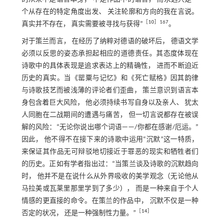
个从存在的特定角度出发、 关注轮廓和方向的我在言说。
［
10
］167
真实并不存在， 真实需要被寻找与获得”
。
对于策兰而言， 在经历了纳粹对德语的破坏后， 德语文学
必须以反思的姿态承担起相应的道德责任。其态度体现在
诗歌中的具体表现是追求表达上的精确性， 进而不断迫近
历史的真实。当《罂粟与记忆》和《死亡赋格》因其韵律
与诗歌技艺而被浅薄的评论者们歪曲， 策兰意识到语言本
身包含着巨大风险， 他必须持续书写自身以及亲人、 犹太
人同胞在二战期间的遭遇与痛苦， 但一切言说都存在被误
解的风险：“无论你说出哪个词语——/你都在感谢/厄运。”
因此， 他不得不在接下来的诗歌中运用“沉默”这一特质，
来保证其作品无可辩驳地切接近于罪恶的现实和牺牲者们
的历史。正如有学者指出过：“当策兰谈及诗歌的沉默趋向
时， 他并不是在说什么从外界吸收的美学观念（无论他从
马拉美或瓦莱里那里学到了多少）， 而是一种来自于个人
情感的更直接的命令。在策兰的作品中， 沉默不仅是一种
［
14
］
否定的状况， 还是一种强制性力量。”