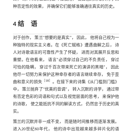
种否定性的效果， 并确保它们能够准确通往真实的历史。
4 结 语
对于创作， 策兰“想要的是真实”， 因此， 他将自己视为一
种独特的现实主义者。在《死亡赋格》遭遇曲解之后， 诗
人对诗歌语言的可靠性产生了怀疑， 进而对其展开反思和
重塑。在他看来， 语言“必须穿过自己的不负责任， 穿过
可怕的隐瞒， 穿过千百次带来死亡的演讲的黑暗”， 因此
他尽一切努力来保护这种幸存者的语言继续幸存， 免于歪
［
18
］
曲和意义的损失
。在接下来的诗集《从门槛到门槛》
中， 策兰抛弃了“优美的音调”， 转入沉默的诗学， 通过带
有否定色彩的词语和句式以及视觉层面的思考， 来保护他
的诗歌， 使之能抵抗不同的解读方式， 仍然忠于历史的真
实。
策兰的沉默并非一成不变， 而是随时间推移而逐渐发展。
进入20世纪60年代， 他的诗中出现越来越多碎片化的语