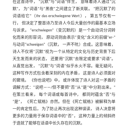
在这首诗中， “沉默”与“词语”伴生， 意味着诗人通过“沉
默”， 为“词语”与“黑夜”之间建立了新关联。 “把沉默了的
词语给它”（Ihr das erschwiegene Wort）， 第五节仅有一
行， 但决定了整首诗乃至诗人今后大量创作的最基本立场
与诉求。 “erschwiegen”（变沉默的）是一个由动词分词转
化而来的形容词， 原动词则由表示“变化”含义的前缀“er⁃”
与动词“schweigen”（沉默， 一声不吭）合成。这意味着，
诗人不仅将“沉默”视为一个从特定的文化与历史背景下后
天生发而来的状态， 还要用“沉默”去限定或要求“词语”。
从直觉出发， “沉默”与“词语”似乎水火不容。毫无疑问，
这种写作方式包含着深刻的内在矛盾， 这是诗人必须面对
的窘境。 《你也说吧》中， 或许体现了诗人对这一矛盾的
调解方式：“说吧——/但不要把“否”从“是”中分割出来。”
在策兰看来， 每个词语或每首诗中， 都同时蕴含“否”与
“是”， 《死亡赋格》亦然。但在《死亡赋格》被解释为单
一的肯定性后， 为了防止再次出现这种误读， 诗人决意将
更多的力量用于保存词语中的“否”， 这种力量上的倾斜终
于造就了能够在话语中长久存在的沉默。