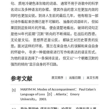
句、 质地冷硬色泽灰暗的词语、 通常不用于诗歌中的科学
名词以及多种语言的杂糅， 使其作品的意义在更加内敛的
同时也更加尖锐。到诗人生前的最后几年， 他有相当一部
分诗作看起来仿佛已是不可解的、 抽象的词语碎片， 但如
果回到这些碎片的开端， 便会清楚地看出， 破碎的词句正
是他50年代前期“沉默”转向的不断绵延。在战后的西德，
无论是文坛、 思想界还是公民， 都缺乏对历史罪责的反
思。面对这样的环境， 策兰在来自他人的误解和来自自身
的怀疑中， 寻求一种能继续进行写作和表达的语言形式，
为他的语言选择了一条保持言说， 但又以“一个朝着沉默的
强烈的倾向”显示自身的不归路。
参考文献
原文顺序
|
出版日期
|
本文引用
MAXYM
M
. Modes of Accompaniment： Paul Celan’s
[1]
Language of Loss［D］. Atlanta： Emory
University，
2003
.