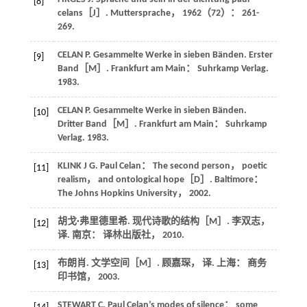
[8]
celans［J］.
Muttersprache
，
1962
（72）： 261-
269.
CELAN
P
.
Gesammelte Werke in sieben Bänden
. Erster
[9]
Band［M］. Frankfurt am Main： Suhrkamp Verlag.
1983
.
CELAN
P
.
Gesammelte Werke in sieben Bänden
.
[10]
Dritter Band［M］. Frankfurt am Main： Suhrkamp
Verlag.
1983
.
KLINK
J G
. Paul Celan： The second person， poetic
[11]
realism， and ontological hope［D］. Baltimore：
The Johns Hopkins University，
2002
.
胡戈·弗里德里希.
现代诗歌的结构
［M］. 李双志，
[12]
译. 南京： 译林出版社，
2010
.
布朗肖.
文学空间
［M］. 顾嘉琛， 译. 上海： 商务
[13]
印书馆，
2003
.
STEWART
C
. Paul Celan’s modes of silence： some