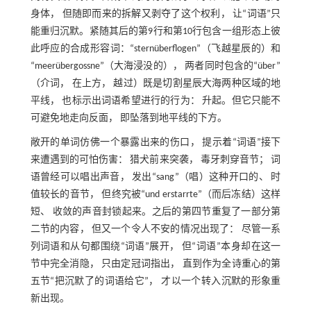
身体， 但随即而来的拆解又剥夺了这个权利， 让“词语”只
能重归沉默。紧随其后的第9行和第10行包含一组形态上彼
此呼应的合成形容词：“sternüberflogen”（飞越星辰的）和
“meerübergossne”（大海浸没的）， 两者同时包含的“über”
（介词， 在上方， 越过）既是切割星辰大海两种区域的地
平线， 也标示出词语希望进行的行为： 升起。但它只能不
可避免地走向反面， 即坠落到地平线的下方。
敞开的单词仿佛一个暴露出来的伤口， 提示着“词语”接下
来遭遇到的可怕伤害： 猎犬前来突袭， 毒牙刺穿音节； 词
语曾经可以唱出声音， 发出“sang”（唱）这种开口的、 时
值较长的音节， 但终究被“und erstarrte”（而后冻结）这样
短、 收敛的声音封锁起来。之后的第四节重复了一部分第
二节的内容， 但又一个令人不安的情况出现了： 尽管一系
列词语和从句都围绕“词语”展开， 但“词语”本身却在这一
节中完全消隐， 只由定冠词指出， 直到作为全诗重心的第
五节“把沉默了的词语给它”， 才以一个转入沉默的形象重
新出现。