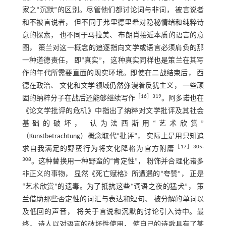
家之“沉默”的区别。尽管他们都讨论词与非词， 被言说者
和不被言说者， 但不同于弗里德里希对隐秘情绪和纯粹诗
意的探索， 也不同于马拉美、 布朗肖接近本质的语言的意
图， 策兰对这一概念的追逐指向文学或语言必须肩负的那
一种道德责任， 即“真实”， 这种真实同样也是策兰在其写
作的年代所需要直面的现实环境。即使在二战结束后， 西
德在政治、 文化和文学领域仍然弥漫着反犹主义， 一些顽
［
16
］319
固的纳粹分子在战后还能够继续写作
。阿多诺也在
《论文学批评的危机》中指出了纳粹对文学批评及其社会
基础的破坏， 认为法西斯用“艺术欣赏”
（Kunstbetrachtung）概念取代“批评”， 实际上是用只知追
［
17
］305-
求自我满足的野蛮行为将文化降格为官方附庸
308
。这种替换用一种野蛮的“肯定性”， 粉饰并合理化诸多
非正义的事物， 显然《死亡赋格》所遭遇的“夸赞”， 正是
“艺术欣赏”的遗毒。为了抵抗这些“词语之夜的猛犬”， 策
兰借助那些否定性的词汇与表达和短句、 被分解的单词以
及低回的声音， 将关于言说和沉默的讨论引入诗中。最
终， 诗人以对语言的破坏性使用， 使自己的诗歌具有了某