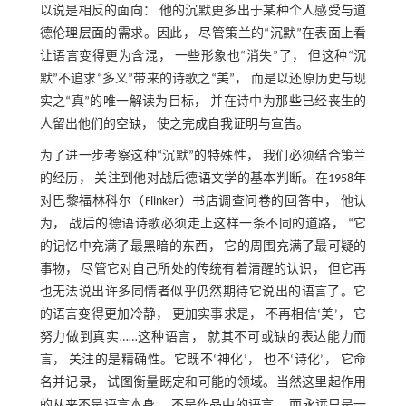
以说是相反的面向： 他的沉默更多出于某种个人感受与道
德伦理层面的需求。因此， 尽管策兰的“沉默”在表面上看
让语言变得更为含混， 一些形象也“消失”了， 但这种“沉
默”不追求“多义”带来的诗歌之“美”， 而是以还原历史与现
实之“真”的唯一解读为目标， 并在诗中为那些已经丧生的
人留出他们的空缺， 使之完成自我证明与宣告。
为了进一步考察这种“沉默”的特殊性， 我们必须结合策兰
的经历， 关注到他对战后德语文学的基本判断。在1958年
对巴黎福林科尔（Flinker）书店调查问卷的回答中， 他认
为， 战后的德语诗歌必须走上这样一条不同的道路， “它
的记忆中充满了最黑暗的东西， 它的周围充满了最可疑的
事物， 尽管它对自己所处的传统有着清醒的认识， 但它再
也无法说出许多同情者似乎仍然期待它说出的语言了。它
的语言变得更加冷静， 更加实事求是， 不再相信‘美’， 它
努力做到真实……这种语言， 就其不可或缺的表达能力而
言， 关注的是精确性。它既不‘神化’， 也不‘诗化’， 它命
名并记录， 试图衡量既定和可能的领域。当然这里起作用
的从来不是语言本身， 不是作品中的语言， 而永远只是一