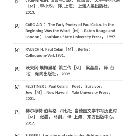
乔治·斯坦纳.
语言与沉默： 论语言、 文学与非人道
[2]
［M］. 李小均， 译. 上海： 上海人民出版社，
2013
.
CARO
A D
： The Early Poetry of Paul Celan.
In the
[3]
Beginning Was the Word
［M］. Baton Rouge and
London： Louisiana State University Press，
1997
.
PAUSCH
H
.
Paul Celan
［M］. Berlin：
[4]
Colloquium⁃Verl.
1981
.
沃夫冈·埃梅里希.
策兰传
［M］. 梁晶晶， 译. 台
[5]
北： 倾向出版社，
2009
.
FELSTINER
J
.
Paul Celan： Poet， Survivor，
[6]
Jew
［M］. New Haven： Yale University Press，
2001
.
赫尔穆特·伯蒂格 . 四七社.
当德国文学书写历史时
[7]
［M］. 张晏， 马剑， 译. 上海： 东方出版中心，
2017
.
FIRGES
J
. Sprache und sein in der dichtung paul