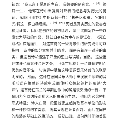
［
8
］
初衷：“我无意于悦耳的声音， 我想要的是真实。”
终
其一生， 他都在诗中重复着对死者的纪念与对历史的见
证， 如同《田野》中的诗句一样：“总是这眼睛， 它的目
［
9
］120
1
光/将这一棵白杨缠绕。”
死者是真实历史的受害者
和见证者， 因此在创作的最初阶段， 策兰试图写作一些以
事实为基础的作品， 好让自身成为幸存的见证者， 《死亡
赋格》应运而生： 对这首诗的一些背景性的研究或许可以
指明， 诗中的部分意象并非隐喻， 而是有着逐一对应的事
实， 但这首诗却遭遇了严重的歪曲与误解。当然， 这些批
评或许也有某种合理之处， 《死亡赋格》一诗具有鲜明而
优美的音乐性， 与诗题中赋格这种复调音乐体裁的关联是
明显的， 然而， 这种在德国音乐大师手里发展至巅峰的音
乐形式在策兰的诗歌中反而使听众想起纳粹的屠杀“大
师”。这首诗在策兰的早期创作中的确是很突出的一首， 不
仅因为它以纳粹对犹太人的屠杀为主题， 也因为它绵密的
形式特征： 诗人在第一段里就建立起诗歌基本单位的形态
和一种独特的节奏感， 将其呈现在读者面前， 而后在同样
的段落的基础上改换形态， 反复出现。语句同时伴随着集