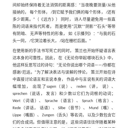
间却始终保持着无法消弭的距离感：“当夜晚要测量/从他
接纳的， 每个形体， /到它赋予我们俩的每个形体， /还有
多少距离。”（《远方》） 同时， 诗人尽量避免用一些直
陈的词语来指代死者， 而是使用“沉默”“阴影”“石头”等带
有阴暗、 无声等特性的形象， 如《示播列》：“与我的石
头一同， /它哭泣着长大， /站在栅栏后面。”
在使用新的手法书写死亡的同时， 策兰也开始怀疑语言表
达本身的可靠性。因此， 在《无论你举起哪块石头》中，
他这样反思写过的诗句：“无论你说出哪个词语——/你都在
感谢/厄运。”为了解决表达与误解的悖论， 策兰开始在诗
中直接讨论语言和言说本身， 作品中与言说有关的词语大
幅增加， 出现了sagen（说）、 reden（讲， 说）、
sprechen（说话， 发言）和少数以它们为词根的动词；
Wort（词语）、 Sprache（语言）、 Spruch（格言）、
Rede（讲话， 话语）、 Silbe（音节）、 Mund（嘴）、
Lippe（嘴唇）、 Zungen（舌头）等名词， 以及少数包含它
们的合成词。但值得注意的是， 这些词语往往伴随着某种