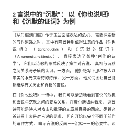
2 言说中的“沉默”： 以《你也说吧》
和《沉默的证词》为例
《从门槛到门槛》作于策兰面临表达的危机、 需要探索新
的写作道路之时， 其中有两首特别值得注意的作品《你也
说吧》（
Sprich
auch
du
）和《沉默的证词》
（
Argumentum
e
Silentio
）， 直接表达了某种“创作的诗
学”， 它们以诗歌的形式反映了策兰对言说、 真相与沉默
之间关系与矛盾的认识。一方面， 他拒绝写下那种被人以
审美的眼光来看待的诗作， 另一方面， 他又试图让自己能
够继续有关历史和真相的言说。
在《你也说吧》一诗中， 我们可以清楚地看到言说的危机
和言说与沉默之间的复杂关系。在费尔斯坦纳看来， 这首
诗可能是诗人对攻击和批评的文章最直接的回应。尽管这
首诗看上去是对言说的要求， 但它开始以完全不同于前作
的写作方式， 暗示言说的反面——沉默——的必要性。读