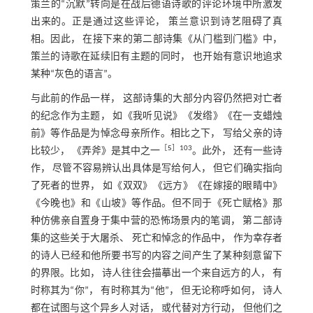
策兰的“沉默”转向是在战后德语诗歌的评论环境中所激发
出来的。正是通过这些评论， 策兰意识到诗艺阻碍了真
相。因此， 在接下来的第二部诗集《从门槛到门槛》中，
策兰的诗歌在延续旧有主题的同时， 也开始有意识地追求
某种“灰色的语言”。
与此前的作品一样， 这部诗集的大部分内容仍然把对亡者
的纪念作为主题， 如《我听见说》《发绺》《在一支蜡烛
前》等作品是为悼念母亲所作。相比之下， 写给父亲的诗
［
5
］103
比较少， 《弄斧》是其中之一
。此外， 还有一些诗
作， 尽管不容易辨认出具体是写给何人， 但它们确实指向
了死者的世界， 如《双双》《远方》《在嫁接的眼睛中》
《今晚也》和《山坡》等作品。但不同于《死亡赋格》那
种仿佛亲自置身于集中营的恐怖场景内的笔调， 第二部诗
集的这些关于大屠杀、 死亡和悼念的作品中， 作为幸存者
的诗人已经和他所要书写的内容之间产生了某种刻意留下
的界限。比如， 诗人往往会描摹出一个来自远方的人， 有
时称其为“你”， 有时称其为“他”， 但无论称呼如何， 诗人
都在试图与这个异乡人对话， 或代替对方行动， 但他们之