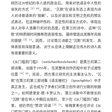
经历过20世纪的非人道的政治后， 用来对抗语言中人性的
［
2
］60
丧失的方式
。因此， “沉默”在语言形态上表现为诗
人对诗歌语体的“肢解”， 以及对语言和文明之危机的预言
式表达， 在这种破坏性的、 否定性的语言方式中， 体现出
诗人对非人道暴行的对抗态度。在策兰的诗中， 这种“沉
默”的特质随时间推移而逐渐增加， 最终塑造出其晚年风格
［
3
］11
的面貌
。因而， 讨论策兰诗歌之“沉默”的发生、 具
体表现和深层意涵， 对于从总体上理解这位伟大的诗人具
有很重要的意义。
《从门槛到门槛》（
von
Schwelle
zu
Schwelle
）是策兰的第二
部诗集， 出版于1955年， 在其整体创作历程中处于过渡性
［
4
］65
位置
。目前， 西方策兰研究的主流看法认为， “沉
默”在策兰的第三部诗集《语言栅栏》（
Sprachglitter
）中才
真正发生， 这也成为了学者们对策兰创作进行分期的依据
之一。如阿德里安·德·卡罗认为， 策兰诗歌中不断增长的
“沉默”是在转入中期后出现的， 至少在《从门槛到门槛》
［
3
］11
里， 他仍然在“赞颂”词语
。埃梅里希也在评论《从