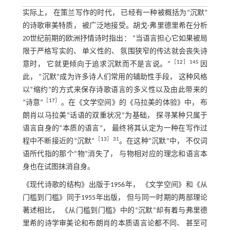
实际上， 在策兰写作的时代， 已经有一种被概括为“沉默”
的诗歌审美特质， 被广泛地接受。胡戈·弗里德里希在分析
20世纪前期的欧洲抒情诗时指出： “当语言担心它如果被局
限于严格写实的、 单义性的、 氛围狭窄的传达就会丧失诗
［
12
］145
意时， 它就更倾向于追求沉默而不是言说。”
因
此， “沉默”成为许多诗人们常用的辅助性手段， 这种风格
以“缩约”的方式来保存诗歌语言的多义性以及由此带来的
［
17
］
“诗意”
。在《文学空间》的《马拉美的体验》中， 布
朗肖以马拉美“话语的双重状况”为基础， 探寻某种只属于
语言自身的“本质的语言”， 最终将其认定为一种在写作过
［
13
］31
程中不断接近的“沉默”
。在这种“沉默”中， 不仅词
语所代指的那个“物”消失了， 与物相对应的理念和语言本
身也在试图抹消自身。
《现代诗歌的结构》出版于1956年， 《文学空间》和《从
门槛到门槛》同于1955年出版， 但与同一时期的两部理论
著述相比， 《从门槛到门槛》中的“沉默”却有着与弗里德
里希的诗学审美论和布朗肖的本质语言论都不同、 甚至可