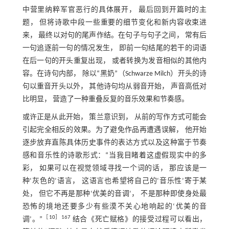
中营里纳粹军官恶行的具体展开， 最后回到开篇时的主
题， 但将诗歌中段一些重要的细节变化和新内容收束进
来， 最终以对句的尾声作结。在句子与句子之间， 常有后
一句追逐前一句的情况发生， 即前一句结尾的若干的词语
在后一句的开头重复出现， 或者转换为发音相似的其他内
容。在诗句内部， 除以“黑奶”（Schwarze Milch）开头的诗
句以重音开头以外， 其他诗句均从弱音开始， 声音高低对
比明显， 营造了一种重叠反复的音乐效果和节奏感。
或许正是从此开始， 策兰意识到， 从前的写作方式可能会
引起完全相反的效果。为了避免作品再遭遇误解， 他开始
逐步放弃直陈具体历史事件的表达方式以及这种富于节奏
感和音乐性的诗歌形式：“当我目睹着这虚假现实中的多
彩， 如果可以在视觉领域寻找一个词的话， 那应该是一
种‘灰色的’语言， 这语言也希望将自己的‘音乐性’寄于某
处， 但它不再是那种‘优美的音调’， 不是那种即使身处最
恐怖的境地还要多少有些漠不关心地响起的‘优美的音
［
10
］167
调’。”
结合《死亡赋格》的接受过程可以看出，