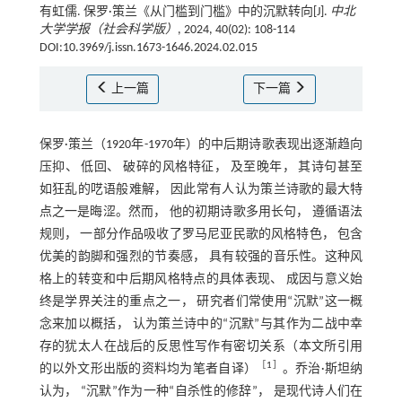
有虹儒. 保罗·策兰《从门槛到门槛》中的沉默转向[J].
中北
大学学报（社会科学版）
, 2024, 40(02): 108-114
DOI:10.3969/j.issn.1673-1646.2024.02.015
上一篇
下一篇
保罗·策兰（1920年-1970年）的中后期诗歌表现出逐渐趋向
压抑、 低回、 破碎的风格特征， 及至晚年， 其诗句甚至
如狂乱的呓语般难解， 因此常有人认为策兰诗歌的最大特
点之一是晦涩。然而， 他的初期诗歌多用长句， 遵循语法
规则， 一部分作品吸收了罗马尼亚民歌的风格特色， 包含
优美的韵脚和强烈的节奏感， 具有较强的音乐性。这种风
格上的转变和中后期风格特点的具体表现、 成因与意义始
终是学界关注的重点之一， 研究者们常使用“沉默”这一概
念来加以概括， 认为策兰诗中的“沉默”与其作为二战中幸
存的犹太人在战后的反思性写作有密切关系（本文所引用
［
1
］
的以外文形出版的资料均为笔者自译）
。乔治·斯坦纳
认为， “沉默”作为一种“自杀性的修辞”， 是现代诗人们在