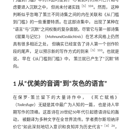
门槛到门槛》中的作品时提到， 尽管此时的诗人已开始考
［
5
］104
虑要退入沉默之中， 但尚未付诸实践
。然而， 这种
判断似乎忽略了策兰不同诗集之间的内在关联和《从门槛
到门槛》的一些重要特质。在这部诗集中， 出现了某种在
“语言”与“沉默”之间权衡的复杂面貌。尽管它与第一部诗集
《罂粟与记忆》（
Mohn
und
Gedächtnis
）在艺术风格上仍然
具有很多相近之处， 但确实已经宣告了诗人第一个创作阶
［
5
］103
段的尾声， 足以预示新的写作方式的到来
。也就是
说， 早在《从门槛到门槛》中， 策兰就已产生了“沉默”转
向。
1 从“优美的音调”到“灰色的语言”
在保罗·策兰留下的大量诗作中， 《死亡赋格》
（
Todesfuge
）无疑是其中最广为人知的一篇， 也是诗人早
期写作的顶峰。这首诗在20世纪50年代引起德语诗坛的轰
动， 被翻译为多种文字在全世界流传。学者费尔斯坦纳评
［
6
］26
价它“如此深刻地切入意识和良知并为历史代言”
，