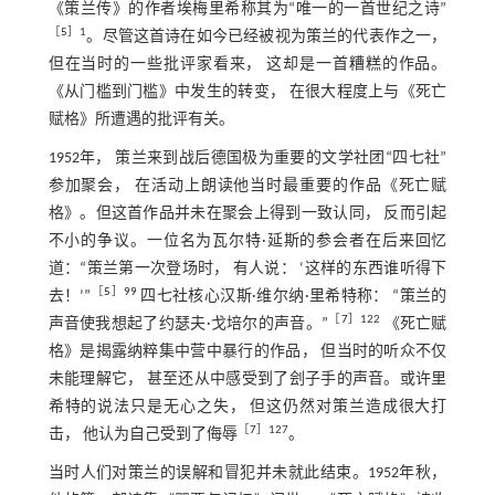
《策兰传》的作者埃梅里希称其为“唯一的一首世纪之诗”
［
5
］1
。尽管这首诗在如今已经被视为策兰的代表作之一，
但在当时的一些批评家看来， 这却是一首糟糕的作品。
《从门槛到门槛》中发生的转变， 在很大程度上与《死亡
赋格》所遭遇的批评有关。
1952年， 策兰来到战后德国极为重要的文学社团“四七社”
参加聚会， 在活动上朗读他当时最重要的作品《死亡赋
格》。但这首作品并未在聚会上得到一致认同， 反而引起
不小的争议。一位名为瓦尔特·延斯的参会者在后来回忆
道：“策兰第一次登场时， 有人说： ‘这样的东西谁听得下
［
5
］99
去！’”
四七社核心汉斯·维尔纳·里希特称： “策兰的
［
7
］122
声音使我想起了约瑟夫·戈培尔的声音。”
《死亡赋
格》是揭露纳粹集中营中暴行的作品， 但当时的听众不仅
未能理解它， 甚至还从中感受到了刽子手的声音。或许里
希特的说法只是无心之失， 但这仍然对策兰造成很大打
［
7
］127
击， 他认为自己受到了侮辱
。
当时人们对策兰的误解和冒犯并未就此结束。1952年秋，