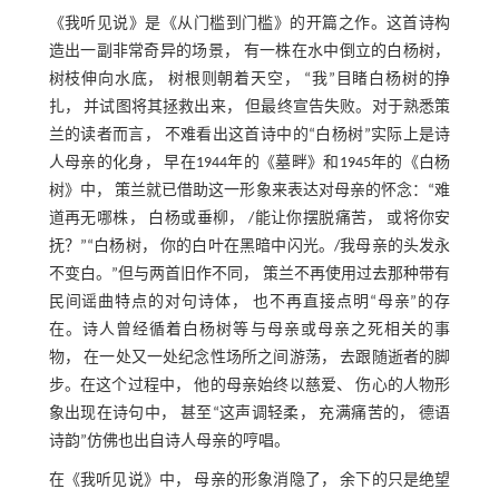
《我听见说》是《从门槛到门槛》的开篇之作。这首诗构
造出一副非常奇异的场景， 有一株在水中倒立的白杨树，
树枝伸向水底， 树根则朝着天空， “我”目睹白杨树的挣
扎， 并试图将其拯救出来， 但最终宣告失败。对于熟悉策
兰的读者而言， 不难看出这首诗中的“白杨树”实际上是诗
人母亲的化身， 早在1944年的《墓畔》和1945年的《白杨
树》中， 策兰就已借助这一形象来表达对母亲的怀念：“难
道再无哪株， 白杨或垂柳， /能让你摆脱痛苦， 或将你安
抚？”“白杨树， 你的白叶在黑暗中闪光。/我母亲的头发永
不变白。”但与两首旧作不同， 策兰不再使用过去那种带有
民间谣曲特点的对句诗体， 也不再直接点明“母亲”的存
在。诗人曾经循着白杨树等与母亲或母亲之死相关的事
物， 在一处又一处纪念性场所之间游荡， 去跟随逝者的脚
步。在这个过程中， 他的母亲始终以慈爱、 伤心的人物形
象出现在诗句中， 甚至“这声调轻柔， 充满痛苦的， 德语
诗韵”仿佛也出自诗人母亲的哼唱。
在《我听见说》中， 母亲的形象消隐了， 余下的只是绝望