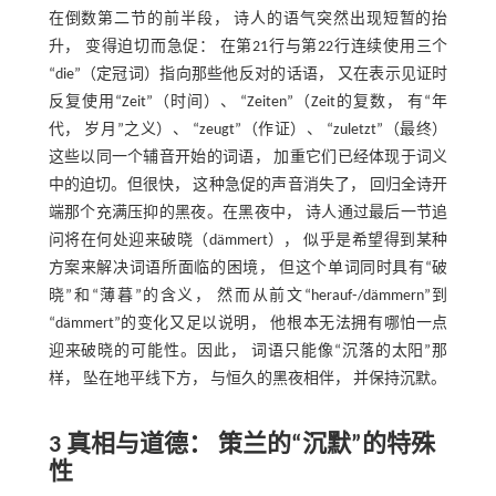
在倒数第二节的前半段， 诗人的语气突然出现短暂的抬
升， 变得迫切而急促： 在第21行与第22行连续使用三个
“die”（定冠词）指向那些他反对的话语， 又在表示见证时
反复使用“Zeit”（时间）、 “Zeiten”（Zeit的复数， 有“年
代， 岁月”之义）、 “zeugt”（作证）、 “zuletzt”（最终）
这些以同一个辅音开始的词语， 加重它们已经体现于词义
中的迫切。但很快， 这种急促的声音消失了， 回归全诗开
端那个充满压抑的黑夜。在黑夜中， 诗人通过最后一节追
问将在何处迎来破晓（dämmert）， 似乎是希望得到某种
方案来解决词语所面临的困境， 但这个单词同时具有“破
晓”和“薄暮”的含义， 然而从前文“herauf⁃/dämmern”到
“dämmert”的变化又足以说明， 他根本无法拥有哪怕一点
迎来破晓的可能性。因此， 词语只能像“沉落的太阳”那
样， 坠在地平线下方， 与恒久的黑夜相伴， 并保持沉默。
3 真相与道德： 策兰的“沉默”的特殊
性