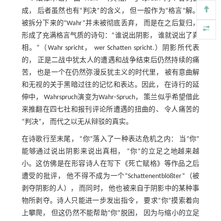
成， 后者虽然也有“判决”的含义， 但一般作为“格言”解。
被拆分下来的“Wahr”并未被彻底丢弃， 而是在之后复归，
形成了充满格言气质的诗句：“谁说出阴影， 谁就说出了真
相。”（Wahr spricht， wer Schatten spricht.）阴影所代表
的， 正是二战中犹太人的遭遇和战争结束后仍然持续的痛
苦， 也是一个在仍然弥漫反犹主义的时代里， 被有意曲解
和无视的关于黑暗过往的记忆和表达。因此， 在诗行的延
伸中， Wahrspruch演变为Wahr⁃Spruch， 策兰似乎希望借此
来推翻在四七社和报刊评论所遭遇的扭曲的、 令人痛苦的
“判决”， 而代之以无从辩驳的真实。
在诗歌行至末尾， “你”落入了一种表达危机之内： 当“你”
能够通过说出阴影来说出真相， “你”的立足之地越来越
小。这仿佛是在形容诗人在写下《死亡赋格》等作品之后
遭受的批评， 他不得不成为一个“Schattenentblößter”（被
剥夺阴影的人）， 而同时， 他也被来自于阴影中的某种事
物所剥夺。诗人只能进一步发出指令， 要求“你”摸索着向
上攀爬， 但这仍然不能帮助“你”脱困， 因为与缩小的立足