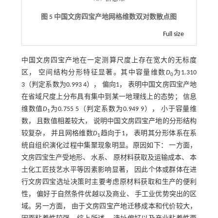
图 5 中国文房四宝产地网格维数双对数散点图
Full size
中国文房四宝产地在一定测算尺度上存在宽大的无标度
区， 空间结构分形特征显著。其中容量维数
D
为1
.
310
0
3（判定系数为0
.
993 4）， 偏向1， 表明中国文房四宝产地
在省域尺度上分布具有集中到某一地理线上的态势； 信息
维数值
D
为0
.
755 5（判定系数为0
.
949 9）， 小于容量维
1
数， 且数值相差较大， 说明中国文房四宝产地的分形结构
较复杂， 并且网格维数
D
趋向于1， 表明其分形体系在系
1
统自组织演化过程中集聚现象明显。原因如下： 一方面，
文房四宝生产受地形、 水系、 原材料获取及运输成本、 本
土化工匠技艺水平等因素影响显著， 因此个体或群体在进
行文房四宝选址决策时主要考虑原材料获取和生产的便利
性， 偏好于自然条件优越以及商业、 手工业优势突出的区
域。另一方面， 由于文房四宝产地迁移成本和代价较大，