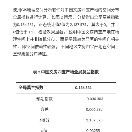
使用GIS地理空间分析软件对中国文房四宝产地的空间分布
全局指数进行计算， 如
表 2
所示， 分析得出全局莫兰指数
为0.138 531， 正态统计值
Z
值为2.137 575， 其大于0， 并且
P
值低于0.1， 检验效果显著， 说明中国文房四宝产地在地
理空间上并非随机分布， 而是呈现较为显著的空间自相关
性， 即空间依赖性较强， 不同地区文房四宝产地在空间上
呈现集聚分布特征。
表 2 中国文房四宝产地全局莫兰指数
全局莫兰指数
0.138 531
预期指数
-0.030 303
方差
0.006 238
z
得分
2.137 575
p
值
0.032551