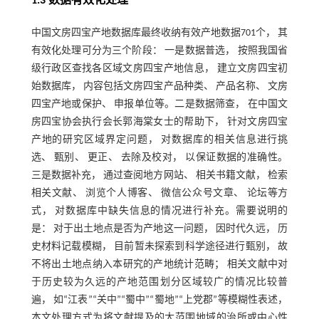
1.3 数据有效化处理
中国文房四宝产地数据库最终收纳有效产地数据701个， 其
有效化处理可分为三个阶段： 一是数据普选， 按照我国省
级行政区查找各区域文房四宝产地信息， 建立文房四宝初
始数据库， 内容包括文房四宝产品种类、 产品名称、 文房
四宝产地或保护、 申报单位等。二是数据筛查， 在中国文
房四宝协会执行会长郭海棠女士的帮助下， 针对文房四宝
产地的研究区域界定问题， 对数据库的相关信息进行挑
选、 甄别、 更正、 去除及校对， 以保证数据的准确性。
三是数据补充， 通过查阅地方网站、 相关书籍文献， 检索
相关文献、 浏览个人博客、 微信公众号文章、 论坛等方
式， 对数据库中缺失信息的情况进行补充。需要说明的
是： 对于出土地点是否为产地这一问题， 因时代久远， 历
史材料记载模糊， 目前暂未探索到科学途径进行甄别， 故
不将出土地点纳入本研究的产地统计范畴； 相关文献中对
于历史较为久远的产地范围划分区域较广的情况比较普
遍， 如“江表”“关中”“蜀中”“蜀地”“上党郡”等模糊性表述，
本文处理方式为将文献提及的大范围地域的治所或中心性