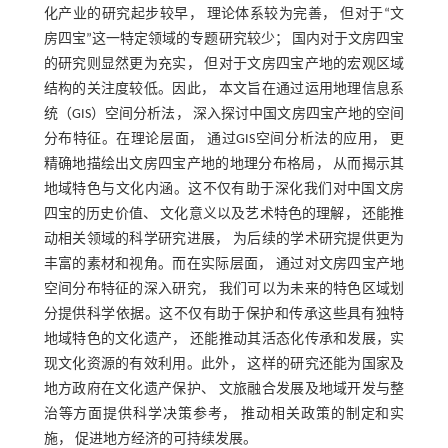
化产业的研究起步较早， 理论体系较为完善， 但对于“文
房四宝”这一特定领域的专题研究较少； 国内对于文房四宝
的研究则显然更为充实， 但对于文房四宝产地的宏观区域
结构的关注度较低。因此， 本文旨在通过运用地理信息系
统（GIS）空间分析法， 深入探讨中国文房四宝产地的空间
分布特征。在理论层面， 通过GIS空间分析法的应用， 更
精确地描绘出文房四宝产地的地理分布格局， 从而揭示其
地域特色与文化内涵。这不仅有助于深化我们对中国文房
四宝的历史价值、 文化意义以及艺术特色的理解， 还能推
动相关领域的科学研究进展， 为后续的学术研究提供更为
丰富的素材和视角。而在实际层面， 通过对文房四宝产地
空间分布特征的深入研究， 我们可以为未来的特色区域划
分提供科学依据。这不仅有助于保护和传承这些具有独特
地域特色的文化遗产， 还能推动其活态化传承和发展，实
现文化资源的有效利用。此外， 这样的研究还能为国家及
地方政府在文化遗产保护、 文旅融合发展及地域开发与整
治等方面提供科学决策参考， 推动相关政策的制定和实
施， 促进地方经济的可持续发展。