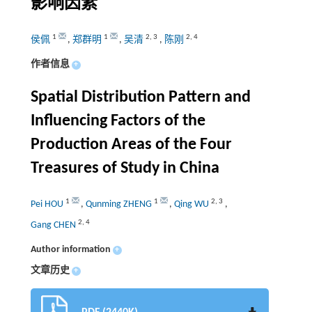
影响因素
1
1
2
,
3
2
,
4
侯佩
,
郑群明
,
吴清
,
陈刚
作者信息
+
Spatial Distribution Pattern and
Influencing Factors of the
Production Areas of the Four
Treasures of Study in China
1
1
2
,
3
Pei HOU
,
Qunming ZHENG
,
Qing WU
,
2
,
4
Gang CHEN
Author information
+
文章历史
+