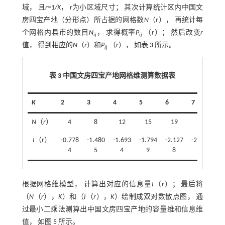
域， 且
r
=1
/K
，
r
为小区域尺寸； 其次计算统计区内中国文
房四宝产地（分形点）所占据的网格数
N
（
r
）， 再统计每
个网格内县市的数目
N
， 求得概率
P
（
r
）； 然后改变
r
ij
ij
值， 得到相应的
N
（
r
）和
P
（
r
）， 如
表 3
所示。
ij
表 3 中国文房四宝产地网格维测算数据表
K
2
3
4
5
6
7
8
N
（
r
）
4
8
12
15
19
23
I
（
r
）
-0.778
-1.480
-1.693
-1.794
-2.127
-2.409
-2
4
5
4
9
8
3
根据网格维模型， 计算出对应的信息量
I
（
r
）； 最后将
（
N
（
r
），
K
）和（
I
（
r
），
K
）绘制成双对数散点图， 通
过最小二乘法测算出中国文房四宝产地的容量维和信息维
值， 如
图 5
所示。