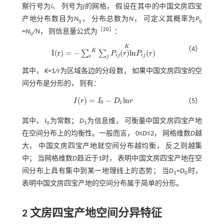
察行号为
i
、 列号为
j
的网格， 假设在其中的中国文房四宝
产地分布数目为
N
， 分布总数为
N
， 可定义其概率为
P
ij
ij
［
20
］
=
N
/N
， 则信息量公式为
：
ij
K
（4）
K
I
(
r
)
=
−
(
)
l
n
(
)
∑
∑
P
r
P
r
I
(
r
)
=
-
∑
i
K
∑
j
P
i
j
(
r
)
l
n
P
i
j
(
r
)
K
i
j
i
j
i
j
其中，
K
=1
/r
为区域各边的分段数， 如果中国文房四宝的空
间分布是分形的， 则有：
(
)
=
−
l
n
I
r
I
D
r
（5）
I
(
r
)
=
I
0
-
D
1
l
n
r
0
1
其中，
I
为常数；
D
为信息维， 可衡量中国文房四宝产地
0
1
在空间分布上的均衡性。一般而言， 0≤
D
≤2， 网格维数
D
越
大， 中国文房四宝产地就空间分布越均衡， 反之则越集
中； 当网格维数
D
趋近于1时， 表明中国文房四宝产地在空
间分布上具有集中到某一地理线上的态势； 当
D
=
D
时，
1
0
表明中国文房四宝产地的空间分布属于简单的分形。
2 文房四宝产地空间分异特征