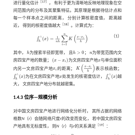
［
17
］
进行量化估计
， 有利于更为清晰地反映地理现象在空
间范围内的分布及其聚集特征。其原理是根据待估计点和
每一个样本点之间的距离， 分别计算核密度值， 距离越
［
18
］
近， 得到的核密度值越大
。计算式为：
n
∑
(
)
（1）
−
∧
1
x
x
(
)
=
∫
i
x
K
∫
h
∧
(
x
)
=
1
n
h
∑
i
=
1
n
K
x
-
x
i
h
h
n
h
h
=
1
i
>
0
其中，
h
为搜索半径即宽带， 且
h
；
n
为带宽范围内文
h
h
>
0
n
(
−
)
房四宝产地的数量；
x
x
为文房四宝产地
x
与单位面积
(
x
-
x
i
)
x
i
(
)
−
x
x
i
内另一文房四宝产地
x
的距离；
K
表示核函数；
x
i
K
x
-
x
i
h
i
h
∧
∧
(
)
(
)
∫
∫
x
为在文房四宝产地
x
处发生的核密度估计，
x
越
x
∫
h
∧
(
x
)
∫
h
∧
(
x
)
h
h
大， 文房四宝产地分布就越密集。
1.4.3 位序—规模分析
对中国文房四宝产地进行网络化分析时， 其所占据的网络
格数
N
（
r
）会随网络尺度r的改变而变化， 若中国文房四宝
［
19
］
产地具有无标度性， 则
N
（
r
）与
r
的关系满足
：