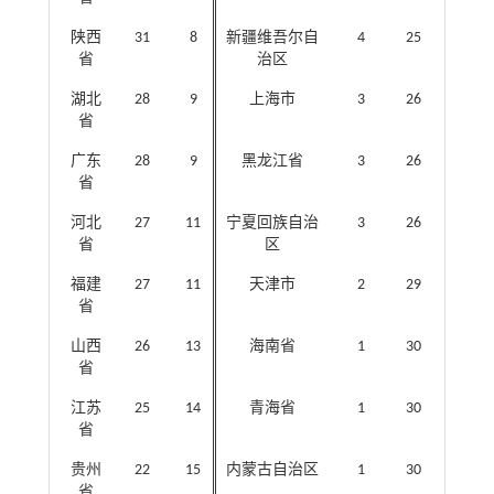
陕西
31
8
新疆维吾尔自
4
25
省
治区
湖北
28
9
上海市
3
26
省
广东
28
9
黑龙江省
3
26
省
河北
27
11
宁夏回族自治
3
26
省
区
福建
27
11
天津市
2
29
省
山西
26
13
海南省
1
30
省
江苏
25
14
青海省
1
30
省
贵州
22
15
内蒙古自治区
1
30
省