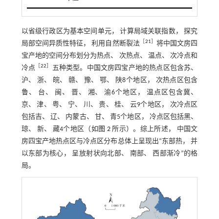
以省级行政区为基本空间单元， 计算局域关联指数， 探究
［
21
］
局部空间异质性特征， 利用自然断裂法
将中国文房四
宝产地的空间分布划分为热点、 次热点、 温点、 次冷点和
［
22
］
冷点
五种类型。中国文房四宝产地的热点区包含苏、
沪、 浙、 皖、 赣、 豫、 鄂、 陕8个地区， 次热点区包含
鲁、 台、 闽、 晋、 湘、 渝6个地区， 温点区包含冀、
京、 津、 粤、 宁、 川、 贵、 桂、 云9个地区， 次冷点区
包括吉、 辽、 内蒙古、 甘、 青5个地区， 冷点区包括黑、
琼、 新、 藏4个地区（如
图 2
所示）。综上所述， 中国文
房四宝产地热点区与冷点区分布总体上呈现出“东部热， 并
以东部为核心， 呈放射状向北部、 南部、 西部渐冷”的格
局。