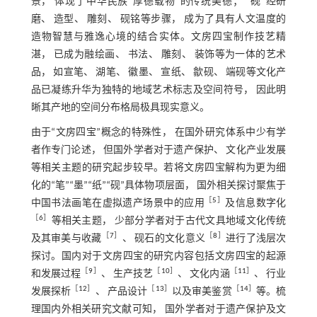
景， 体现了中华民族“厚德载物”的传统美德； “砚”经研
磨、 造型、 雕刻、 砚铭等步骤， 成为了具有人文温度的
造物智慧与雅逸心境的结合实体。文房四宝制作技艺精
湛， 已成为融绘画、 书法、 雕刻、 装饰等为一体的艺术
品， 如宣笔、 湖笔、 徽墨、 宣纸、 歙砚、 端砚等文化产
品已凝练升华为独特的地域艺术标志及空间符号， 因此明
晰其产地的空间分布格局极具现实意义。
由于“文房四宝”概念的特殊性， 在国外研究体系中少有学
者作专门论述， 但国外学者对于遗产保护、 文化产业发展
等相关主题的研究起步较早。若将文房四宝解构为更为细
化的“笔”“墨”“纸”“砚”具体物项层面， 国外相关探讨聚焦于
［
5
］
中国书法画笔在虚拟遗产场景中的应用
及信息数字化
［
6
］
等相关主题， 少部分学者对于古代文具地域文化传统
［
7
］
［
8
］
及其审美与收藏
、 砚石的文化意义
进行了浅层次
探讨。国内对于文房四宝的研究内容包括文房四宝的起源
［
9
］
［
10
］
［
11
］
和发展过程
、 生产技艺
、 文化内涵
、 行业
［
12
］
［
13
］
［
14
］
发展探析
、 产品设计
以及审美鉴赏
等。梳
理国内外相关研究文献可知， 国外学者对于遗产保护及文