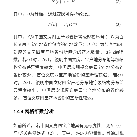
−
(
)
∝
D
N
r
r
（2）
N
(
r
)
∝
r
-
D
其中，
D
为分维， 通过变换可得
Zipf
公式：
−
q
(
)
=
P
k
P
K
（3）
P
(
k
)
=
P
1
K
-
q
1
其中，
K
为中国文房四宝产地省份等级规模序号 ；
P
为首
1
位文房四宝产地省份包含的产地数量；
P
（
k
）为与序号
K
相
对应的文房四宝产地省份所包含的产地数量，
q
为
Zipf
指
数。若
q
>1时，
D
<1， 说明中国文房四宝产地分布地等级结
构分布差异程度较大， 中间层次规模文房四宝产地分布的
省份较少， 首位文房四宝产地省份的垄断性较强； 若
q
<1
时，
D
>1， 说明中国文房四宝产地分布地等级结构分布差
异程度较小， 中间层次规模文房四宝产地分布的省份较
多， 首位文房四宝产地省份的垄断性较弱。
1.4.4 网格维数分析
如前所述， 若中国文房四宝产地具有无标度性， 则
N
（
r
）
与
r
的关系满足
式（2）
， 其中，
a
=
D
为容量维。可通过观
0