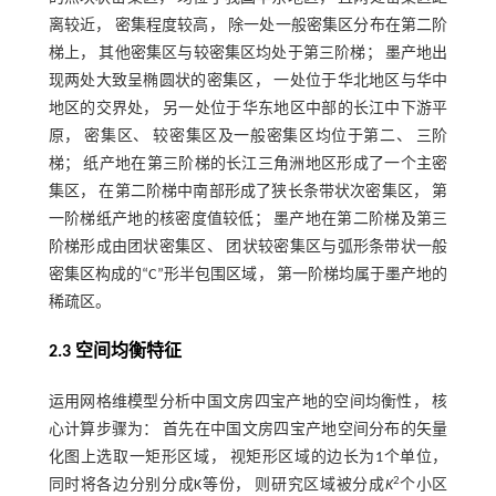
离较近， 密集程度较高， 除一处一般密集区分布在第二阶
梯上， 其他密集区与较密集区均处于第三阶梯； 墨产地出
现两处大致呈椭圆状的密集区， 一处位于华北地区与华中
地区的交界处， 另一处位于华东地区中部的长江中下游平
原， 密集区、 较密集区及一般密集区均位于第二、 三阶
梯； 纸产地在第三阶梯的长江三角洲地区形成了一个主密
集区， 在第二阶梯中南部形成了狭长条带状次密集区， 第
一阶梯纸产地的核密度值较低； 墨产地在第二阶梯及第三
阶梯形成由团状密集区、 团状较密集区与弧形条带状一般
密集区构成的“C”形半包围区域， 第一阶梯均属于墨产地的
稀疏区。
2.3 空间均衡特征
运用网格维模型分析中国文房四宝产地的空间均衡性， 核
心计算步骤为： 首先在中国文房四宝产地空间分布的矢量
化图上选取一矩形区域， 视矩形区域的边长为1个单位，
2
同时将各边分别分成K等份， 则研究区域被分成
K
个小区