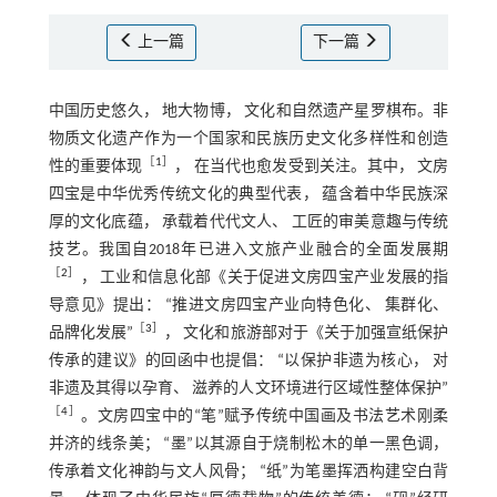
上一篇
下一篇
中国历史悠久， 地大物博， 文化和自然遗产星罗棋布。非
物质文化遗产作为一个国家和民族历史文化多样性和创造
［
1
］
性的重要体现
， 在当代也愈发受到关注。其中， 文房
四宝是中华优秀传统文化的典型代表， 蕴含着中华民族深
厚的文化底蕴， 承载着代代文人、 工匠的审美意趣与传统
技艺。我国自2018年已进入文旅产业融合的全面发展期
［
2
］
， 工业和信息化部《关于促进文房四宝产业发展的指
导意见》提出： “推进文房四宝产业向特色化、 集群化、
［
3
］
品牌化发展”
， 文化和旅游部对于《关于加强宣纸保护
传承的建议》的回函中也提倡： “以保护非遗为核心， 对
非遗及其得以孕育、 滋养的人文环境进行区域性整体保护”
［
4
］
。文房四宝中的“笔”赋予传统中国画及书法艺术刚柔
并济的线条美； “墨”以其源自于烧制松木的单一黑色调，
传承着文化神韵与文人风骨； “纸”为笔墨挥洒构建空白背