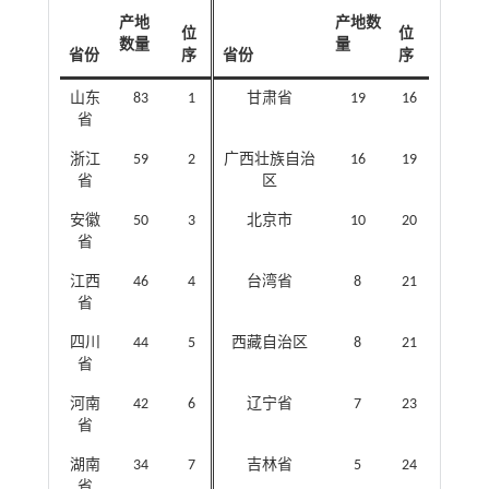
产地
产地数
位
位
数量
量
省份
序
省份
序
山东
83
1
甘肃省
19
16
省
浙江
59
2
广西壮族自治
16
19
省
区
安徽
50
3
北京市
10
20
省
江西
46
4
台湾省
8
21
省
四川
44
5
西藏自治区
8
21
省
河南
42
6
辽宁省
7
23
省
湖南
34
7
吉林省
5
24
省