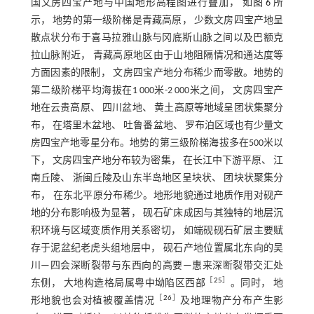
国文房四宝产地与中国地形高程图进行叠加， 如
图 6
所
示， 地势的第一级阶梯是青藏高原， 少数文房四宝产地呈
散点状分布于喜马拉雅山脉与冈底斯山脉之间以及巴额克
拉山脉附近， 青藏高原地区由于山地阻隔情况和通达度等
方面因素的限制， 文房四宝产地分布稀少而零散。地势的
第二级阶梯平均海拔在1 000米-2 000米之间， 文房四宝产
地在云贵高原、 四川盆地、 黄土高原等地域呈团状集聚分
布， 在塔里木盆地、 吐鲁番盆地、 罗布泊区域也有少量文
房四宝产地零星分布。地势的第三级阶梯海拔多在500米以
下， 文房四宝产地分布较为密集， 在长江中下游平原、 江
南丘陵、 浙闽丘陵及山东半岛地区呈块状、 团块状聚集分
布， 在东北平原分布稀少。地形地貌通过地质作用对砚产
地的分布影响极为显著， 砚石矿床成因与其独特的地层沉
积环境与区域变质作用关系密切， 如端砚砚石矿层主要赋
存于泥盆纪老虎头组地层中， 砚石产地位置属北东向的吴
川—四会深断裂带与东西向的高要—惠来深断裂带交汇处
［
25
］
东侧， 大地构造格局属粤中坳陷区西部
。同时， 地
［
26
］
形地貌也会对植被覆盖情况
及地理物产分布产生影