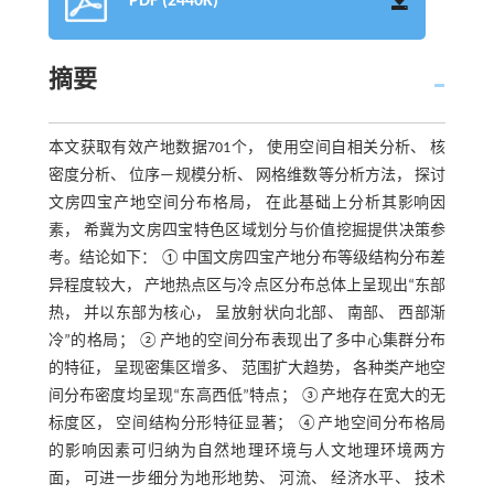
PDF (2440K)
摘要
本文获取有效产地数据701个， 使用空间自相关分析、 核
密度分析、 位序—规模分析、 网格维数等分析方法， 探讨
文房四宝产地空间分布格局， 在此基础上分析其影响因
素， 希冀为文房四宝特色区域划分与价值挖掘提供决策参
考。结论如下： ①中国文房四宝产地分布等级结构分布差
异程度较大， 产地热点区与冷点区分布总体上呈现出“东部
热， 并以东部为核心， 呈放射状向北部、 南部、 西部渐
冷”的格局； ②产地的空间分布表现出了多中心集群分布
的特征， 呈现密集区增多、 范围扩大趋势， 各种类产地空
间分布密度均呈现“东高西低”特点； ③产地存在宽大的无
标度区， 空间结构分形特征显著； ④产地空间分布格局
的影响因素可归纳为自然地理环境与人文地理环境两方
面， 可进一步细分为地形地势、 河流、 经济水平、 技术