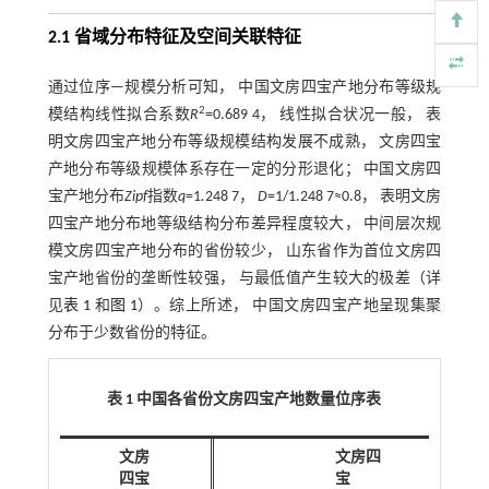
2.1 省域分布特征及空间关联特征
通过位序—规模分析可知， 中国文房四宝产地分布等级规
2
模结构线性拟合系数
R
=0.689 4， 线性拟合状况一般， 表
明文房四宝产地分布等级规模结构发展不成熟， 文房四宝
产地分布等级规模体系存在一定的分形退化； 中国文房四
宝产地分布
Zipf
指数
q
=1
.
248 7，
D
=1/1.248 7≈0.8， 表明文房
四宝产地分布地等级结构分布差异程度较大， 中间层次规
模文房四宝产地分布的省份较少， 山东省作为首位文房四
宝产地省份的垄断性较强， 与最低值产生较大的极差（详
见
表 1
和
图 1
）。综上所述， 中国文房四宝产地呈现集聚
分布于少数省份的特征。
表 1 中国各省份文房四宝产地数量位序表
文房
文房四
四宝
宝