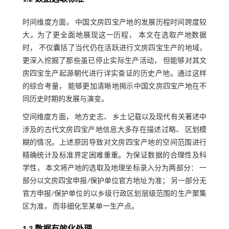
时间维度方面， 中国文房四宝产地的发展历程时间跨度较
大。为了更全面地展现这一历程， 本文在选取产地数据
时， 不仅囊括了当代仍在活跃进行文房四宝生产的地域，
更深入挖掘了那些虽已停止实际生产活动， 但能够对其文
房四宝生产起源朝代进行详实查证的历史产地。通过这样
的综合考量， 能够更加清晰地揭示中国文房四宝产地在不
同历史时期的发展与演变。
空间维度方面， 地方史志、 乡土记载以及现代有关著述中
涉及的古代文房四宝产地信息大多存在描述过略、 区划模
糊的情况。上述原因导致对文房四宝产地的空间范围进行
精确统计及标准界定困难重重。为保证数据的合理性及科
学性， 本文将产地的选取及地理坐标录入分为两部分： 一
部分以文房四宝申报/保护单位官方地址为准； 另一部分无
官方申报/保护单位的以乡级行政区划层级范围的生产聚集
区为准， 而非细化至某单一生产点。