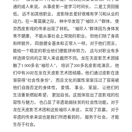
通的成人来说， 从事皮影一是学习时间长， 二是工资回报
低， 远不如其他职业， 皮影除去爱好很难有学习和从业的
5
动力。在一筹莫展之际， 林中华发现了“袖珍人”
群体， 使
京西皮影戏的传承出现了转机。 “袖珍人”群体因为身体发
育不健康， 不能从事社会上常规的职业， 但他们除了身高
和样貌外， 四肢健全基本和正常人一样。对于他们而言，
能给一个稳定的职业他们便能拼命努力， 这与对职业有多
样选择空间的正常人来说截然不同。龙在天皮影艺术团接
触了1 000多名“袖珍人”， 培训了200多名皮影戏演员， 他
们中有20对在龙在天皮影艺术团结婚。他们通过皮影在逐
渐获得“社会性身份”， 而且文化的属性渐渐压过了容易被
他们自我否定的身体性， 爱情、 事业、 家庭， 让他们的
生活重新燃起希望， 更加自信。这既体现出了皮影戏的包
容性与魅力， 也凸显了非遗助弱扶贫的社会性功能。对于
龙在天皮影艺术团和这些袖珍人来说， 实现了双赢， 对于
非遗的传承来说也是我们所愿看到的， 服务于社会， 才能
生存于社会。