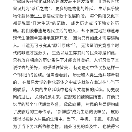
全感缺失在物化载体的超速发展中越发清晰。非遗被时代
曾误判为“落后之物”， 更多的是物化的外延， 生活似乎被
物化载体活生生割裂成无数个发展阶段， 每个阶段又似乎
都要脱离“日常生活”的范畴， 成为历史或当下独立的范
畴。我们谈非遗与现代生活的融入， 却不自觉地把非遗与
现代生活简单直接地区隔开来， 因为只有如此才需要谈融
10
入。非遗无可考究其“原汁原味”
， 无法证明究竟哪个时
代的非遗才是源头， 生活以及生存其间的民众亦是如此，
只有放在相应的历史条件下才能言其美好。人们习惯了言
说过去的美好， 似乎过往皆美， 特别是对中华民族这样一
个“怀旧”的民族。但需要看到， 历史和人类生活并非断裂
的， 在最易发觉的物化载体之中或许就依存着过往与当下
的联系， 人类的生命延续中也有人文精神的延续。历史观
察的过往， 关怀的是未来。皮影戏如魏德民所言， 在他记
忆里的那个年代辉煌鼎盛， 欣欣向荣， 村民的热爱便构成
了皮影戏的生命传承， “新鲜感”成为生活的调味品， 皮影
戏得以被纳入村民的生活中。当下， 手机、 电视、 电影成
为了当下民众所依赖之物， 随处可见的普及性， 也使得它