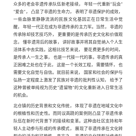
众多的老会非遗传承队伍新老接续， 年轻一代重新“玩会”
“爱会”， 凸显了非遗的生命力， 表明了非遗保护的成效，
一些血脉里静静流淌的民族文化基因正在日常生活中觉
醒， 年轻一代正在成为非遗传承的主力军。当然， 非遗的
传承除却技艺技巧外， 更重要的是传承历史文化和价值观
念， 懂非遗背后的故事， 讲好故事并将其自觉纳入个人生
活体系中去实践。这相比技艺来说， 要花费更多的时间，
是传承人一生之事， 也是一代接一代的事。非遗传承的真
正困难之处也在于此， 这是一个长效工程， 需要情怀， 也
需要文化自觉与自信。就目前来说， 国家和社会的保护与
弘扬一定程度上激发了民族对非遗的批判性认知， 给予了
这种曾被单纯视为历史“遗留物”的文化重新进入日常生活
的机会。
北仓镇的历史背景和文化传统， 体现了非遗在地域文化中
的根植性和历史性。而同议高跷的案例则凸显了非遗传承
队伍在新时代背景下的接续和变革。这种由社区支持和年
轻人主动参与形成的传承模式， 展现了非遗传承在文化转