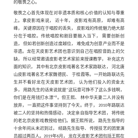
的敬畏之心。
敬畏之心首先体现在对非遗本质和核心价值的认知与尊重
上。拿皮影戏来说， 近十年， 皮影戏有高原， 却难有高
峰， 关键原因在于唱腔的丢失， 皮影戏的传统魅力绝大部
分在于唱腔。传统唱腔和剧目要融入当下， 需要创新创
造， 但如若创新创造过度越位， 难免成为创意产业而不是
非遗。龙在天皮影艺术团也意识到自己在唱腔音韵上的欠
缺， 所以经常邀请皮影老艺术家前来授课教学， 补充这方
面的知识， 其中有北京皮影戏著名艺术家路联达， 河北唐
山皮影戏著名艺术家魏德民、 于桂霞等。一开始路联达先
生并不看好龙在天皮影艺术团， 认为他们投入的资金太
多， 用路先生的话来说就是“这玩意可挣不了这么多钱啊，
6
你们是在用钱打水漂”
。但王熙、 林中华夫妻二人并没有
放弃， 一直把这件事坚持到了今天。终于， 2010年路联达
被二人的坚持和热情感动， 决定亲自指导艺术团， 将传统
的老北京皮影戏教授给他们。据王熙所说， 路先生指导的
十余年间从未迟到过， 经路先生指导、 传授技艺的团里演
员超过两百人。2019年6月， 龙在天皮影艺术团包括王熙在