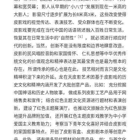
幕和宽荧幕； 影人从早期的“小八寸”发展到现在一米高的
大影人； 影窗尺寸逐步扩展为长8米高3米， 这些改变使得
皮影戏的视觉传达、 表演技艺、 受众群体也在不断变化。
皮影戏要完成在当代中国的话语转述融入百姓日常生活，
［
5
］
恢复其在日常生活中的“自然性”
， 就必须进行顺应时
代的创新。当然， 创新不是没有限度和边界地肆意改造，
皮影的民风唱腔音韵和家国情怀、 仁礼思想等中华优秀传
统文化的价值观念和精神表达是其最宝贵也是最为根本的
存在， 所谓传承的核心也是在此， 技艺相对而言只是文化
精神积淀下来的外延。龙在天皮影艺术团基于皮影戏的历
史文化和精神内涵开发了大批创意产品， 比如： 充分挖掘
中国神话和历史人物故事， 做成系列皮影工艺产品用于网
络售卖和宣传； 结合红色主题文化资源进行题材和表演创
新， 建设了红色主题展演厅， 也推动文旅融合为红色旅游
地提升品牌附加值， 还开展红色主题皮影戏教学为中小学
爱国主义教育助力； 考察当下青年文化喜好并结合皮影戏
的家国叙事特点， 开创了皮影盲盒、 皮影剧本杀等创意产
品。此外， 还有很多现代题材的创意产品， 如： 与茶文化