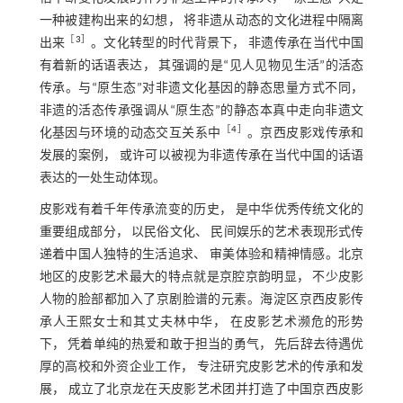
一种被建构出来的幻想， 将非遗从动态的文化进程中隔离
［
3
］
出来
。文化转型的时代背景下， 非遗传承在当代中国
有着新的话语表达， 其强调的是“见人见物见生活”的活态
传承。与“原生态”对非遗文化基因的静态思量方式不同，
非遗的活态传承强调从“原生态”的静态本真中走向非遗文
［
4
］
化基因与环境的动态交互关系中
。京西皮影戏传承和
发展的案例， 或许可以被视为非遗传承在当代中国的话语
表达的一处生动体现。
皮影戏有着千年传承流变的历史， 是中华优秀传统文化的
重要组成部分， 以民俗文化、 民间娱乐的艺术表现形式传
递着中国人独特的生活追求、 审美体验和精神情感。北京
地区的皮影艺术最大的特点就是京腔京韵明显， 不少皮影
人物的脸部都加入了京剧脸谱的元素。海淀区京西皮影传
承人王熙女士和其丈夫林中华， 在皮影艺术濒危的形势
下， 凭着单纯的热爱和敢于担当的勇气， 先后辞去待遇优
厚的高校和外资企业工作， 专注研究皮影艺术的传承和发
展， 成立了北京龙在天皮影艺术团并打造了中国京西皮影