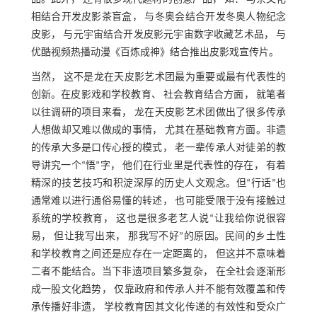
相结合开发皮影茶盲盒， 与冬奥会结合开发冬奥人物纪念
皮影， 与元宇宙结合开发皮影元宇宙数字收藏艺术品， 与
优酷视频热播动漫《百炼成神》结合推出皮影戏宣传片。
当然， 这不是龙在天皮影艺术团最为重要或最有代表性的
创新。在皮影戏和学校教育、 社会教育结合方面， 就笔者
以往调研的项目来看， 龙在天皮影艺术团做出了很多传承
人想做却又难以做成的事情， 尤其在基础教育方面。非遗
的传承大多是口传心授的模式， 老一辈传承人对徒弟的教
导讲究一个“悟”字， 他们在行业里是代表性的存在， 有着
精深的技艺技巧和积淀深厚的历史人文观念。但“行话”也
通常难以进行通俗易懂的转述， 也可能受限于没有接触过
系统的学校教育， 这也是很多老艺人说“让我给你说很容
易， 但让我写出来， 那我写不好”的原因。民间的乡土性
和学校教育之间还是应存在一定距离的， 但这并不意味着
二者不能结合。当下非遗项目繁多复杂， 在全社会逐渐形
成一股文化趋势， 仅靠政府和传承人并不能有效覆盖和传
承传播好非遗， 学校教育因其文化传递的有效性和受众广