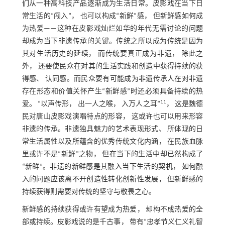
们从一种高科技产品逐渐成为生活日常。皮影戏在当下日
常生活的“闯入”， 也可以构成“新鲜”感， 但新鲜感如何成
为热爱——这种在皮影戏灿烂如华的年代无需讨论的问题
却成为当下非遗传承的关键。传统之所以成为传统是因为
其对生活历史的延续， 而传统要真正成为非遗， 除此之
外， 还要使民众在对其的生活实践和创造中获得持续的获
得感、 认同感。而民众要有可能成为非遗传承人在对非遗
存在形态和价值关怀产生“新鲜感”时还必须具备持续的热
11
爱。 “以声传形， 出一人之喉， 入万人之耳”
， 这是魏德
民对唐山皮影戏演唱特点的形容， 这或许也可以用来形容
非遗的传承。非遗独具魅力的艺术表现形式、 所体现的日
常生活属性以及所蕴含的优秀传统文化内涵， 在民族血脉
里或许不是“新鲜”之物， 但在当下的生活中却已然构成了
“新鲜”。非遗的新鲜感是其融入当下生活的契机， 如何融
入的问题应该离不开创造性转化创新性发展， 但新鲜感的
持续获得则需要对传统的坚守与敬畏之心。
新鲜感的持续获得或许有望成为热爱， 却构不成热爱的全
部或持续。皮影戏说的是千古事， 带有“忠孝节义仁义礼智