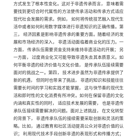
方式发生了根本性变化。这对于非遗传承而言， 意味着需
要找到更切合时代属性的方法使传承活动和传承方式适应
现代社会发展的需求。例如， 如何将传统技艺融入现代生
活中或者如何利用数字媒体进行非遗知识的正确传播。第
三， 经济因素是影响非遗传承的重要方面。随着经济的发
展和市场经济的深入， 非遗活动面临着商业化的压力。一
方面， 传承队伍需要资金支持来维持非遗活动的开展； 另
一方面， 过度商业化又可能导致非遗失去其本质意义。如
何平衡非遗的经济价值与文化价值， 是传承队伍接续需要
面对的挑战之一。第四， 技术进步虽然为非遗传承提供了
新的机遇， 但同时也带来了挑战， 非遗的知识和技能往往
需要长时间的学习和实践才能掌握， 这与快节奏的现代生
活和即时性的文化消费有所冲突。如何在保留非遗的文化
内涵和真实性的同时， 适应技术发展的需要， 也是非遗传
承队伍接续需要解决的问题。面对上述挑战， 在文化转型
的背景下， 非遗传承队伍的接续需要采取创新和灵活的策
略。比如， 通过教育和社区活动提高公众对非遗价值的认
识； 利用现代技术手段创新非遗的表现形式和传播方式；