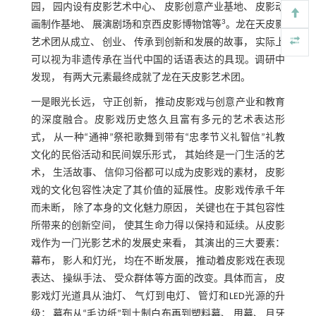
园， 园内设有皮影艺术中心、 皮影创意产业基地、 皮影动
3
画制作基地、 展演剧场和京西皮影博物馆等
。龙在天皮影
艺术团从成立、 创业、 传承到创新和发展的故事， 实际上
可以视为非遗传承在当代中国的话语表达的具现。调研中
发现， 有两大元素最终成就了龙在天皮影艺术团。
一是眼光长远， 守正创新， 推动皮影戏与创意产业和教育
的深度融合。皮影戏历史悠久且富有多元的艺术表达形
式， 从一种“通神”祭祀歌舞到带有“忠孝节义礼智信”礼教
文化的民俗活动和民间娱乐形式， 其始终是一门生活的艺
术， 生活故事、 信仰习俗都可以成为皮影戏的素材， 皮影
戏的文化包容性决定了其价值的延展性。皮影戏传承千年
而未断， 除了本身的文化魅力原因， 关键也在于其包容性
所带来的创新空间， 使其生命力得以保持和延续。从皮影
戏作为一门光影艺术的发展史来看， 其演出的三大要素：
幕布， 影人和灯光， 均在不断发展， 推动着皮影戏在表现
表达、 操纵手法、 受众群体等方面的改变。具体而言， 皮
影戏灯光道具从油灯、 气灯到电灯、 管灯和LED光源的升
级； 幕布从“毛边纸”到土制白布再到塑料幕、 甩幕、 月牙