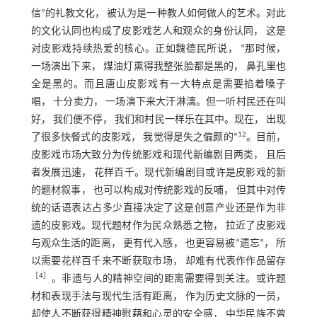
信”的礼教文化， 被认为是一种教人如何做人的艺术。对此
的文化认同也构成了皮影戏艺人和观众的身份认同， 这是
对皮影戏持续热爱的核心。正如魏德民所说， “那时候，
一场演出下来， 煤油灯熏得我整张脸都是黑的， 鼻孔里也
全是黑的。而且唐山皮影戏有一大特点是需要掐着嗓子
唱， 十分卖力， 一场演下来大汗淋漓。但一听村民还在叫
好， 我们便不停， 我们和村民一样乐在其中。现在， 出现
12
了很多快餐式的皮影戏， 我觉得是失之偏颇的”
。目前，
皮影戏市场大致分为传统影戏和现代新编剧目两类， 且后
者发展迅速， 花样百千。现代新编剧目或许是皮影戏的新
的题材叙事， 也可以构成对传统影戏的反哺， 但其中对传
统的话语表达占多少直接决定了这是创意产业还是作为非
遗的皮影戏。现代题材作为民众熟悉之物， 拉近了皮影戏
与观众生活的距离， 更有代入感， 也更容易被“遗忘”， 所
以需要花样百千来不断获取市场， 却难有代表作作品留存
［
4
］
。非遗与人的精神空间的距离需要得到关注。或许题
材和表现手法与现代生活有距离， 作为历史文脉的一员，
却使人不断获得精神慰藉和心灵的安全感， 中华民族不曾