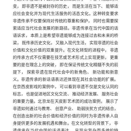
变， 即非遗不是被封存的历史， 而是生活在当下、 能够适
应社会变化并为现代生活服务的活态文化。这种转变要求
非遗传承不仅要保持对传统的尊重和保护， 同时也需要探
索适应当代社会发展的新路径。非遗传承在当代中国的话
语诉求， 本质上是希望非遗能够成为连接过去和未来的桥
梁， 既传承历史文化， 又融入现代生活， 实现非遗的社会
价值和文化价值的双重提升。在文化转型的进程中， 非遗
的传承方式不仅需要在技艺或艺术形式上实现更新， 更重
要的是在理念上的突破， 即在保证传统文化精髓不失的前
提下， 探索非遗在现代社会中的新角色、 新功能和新意
义。非遗传承的新话语表达还体现在其社会功能的扩展。
在京西皮影戏的案例中， 可以看到非遗不仅是文化认同的
标志， 也是促进地区文化交流、 推动经济发展、 服务社会
的重要力量。北京龙在天皮影艺术团的成功案例， 展示了
非遗如何通过与教育、 创意产业、 助弱扶贫方式的结合，
在创造出新的社会价值和经济价值的同时为非遗传承人自
身提供更多的发展机遇和舞台。在文化转型的背景下， 非
遗传承在当代中国的话语表达， 呈现出复杂而多维的特