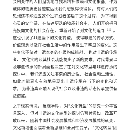
会剧变中的人们迫切地寻找着精神依赖和文化根基。作为
载体的物质更替速度远比我们想象得快得多， 有时人们的
思想还不能适应这个过程或者落后于这个过程， 为了得到
心灵的安全感， 在快速更迭的物质社会中， 人们开始把目
［
1
］
光投向文化的社会存在， 重新开始了对文化的追寻
。
这也引发了非遗当下的文化转型， 使得非遗的传承方式、
价值观念以及在社会生活中的作用发生了明显的变化。这
些变化不仅对非遗本身的存续构成挑战， 也对非遗的传承
者、 文化实践及其社会功能提出了新的要求。时代背景以
及非遗传承的新局面也决定了在对文化转型与非遗传承的
探讨中， 我们还应关注非遗的历史性、 社会性和生活性，
如此才能真实有效地呈现出非遗传承在当下的变化和诉
求， 为非遗真正融入现代社会以及非遗的活态传承提供有
益借鉴。
之于现实情况， 反观学界， 对“文化转型”的研究十分丰富
且深入， 但对非遗的文化转型的探讨仍暂付阙如。改革开
放以来， 随着中国社会发展模式和经济发展模式的转变，
文化领域也面临着全新思维和全局性变革， “文化转型”因