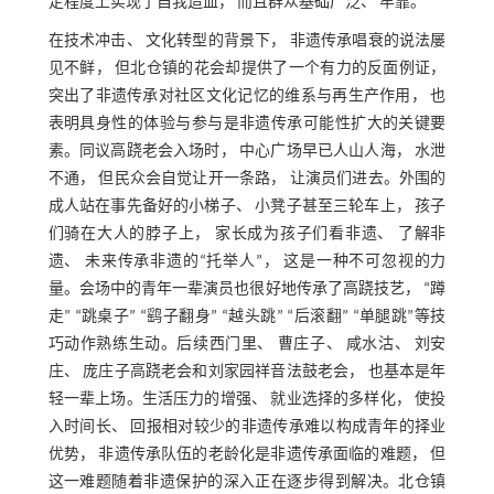
定程度上实现了自我造血， 而且群众基础广泛、 牢靠。
在技术冲击、 文化转型的背景下， 非遗传承唱衰的说法屡
见不鲜， 但北仓镇的花会却提供了一个有力的反面例证，
突出了非遗传承对社区文化记忆的维系与再生产作用， 也
表明具身性的体验与参与是非遗传承可能性扩大的关键要
素。同议高跷老会入场时， 中心广场早已人山人海， 水泄
不通， 但民众会自觉让开一条路， 让演员们进去。外围的
成人站在事先备好的小梯子、 小凳子甚至三轮车上， 孩子
们骑在大人的脖子上， 家长成为孩子们看非遗、 了解非
遗、 未来传承非遗的“托举人”， 这是一种不可忽视的力
量。会场中的青年一辈演员也很好地传承了高跷技艺， “蹲
走” “跳桌子” “鹞子翻身” “越头跳” “后滚翻” “单腿跳”等技
巧动作熟练生动。后续西门里、 曹庄子、 咸水沽、 刘安
庄、 庞庄子高跷老会和刘家园祥音法鼓老会， 也基本是年
轻一辈上场。生活压力的增强、 就业选择的多样化， 使投
入时间长、 回报相对较少的非遗传承难以构成青年的择业
优势， 非遗传承队伍的老龄化是非遗传承面临的难题， 但
这一难题随着非遗保护的深入正在逐步得到解决。北仓镇