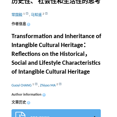
历史性、 社会性和生活性的思考
1
2
常国毅
,
马知遥
作者信息
+
Transformation and Inheritance of
Intangible Cultural Heritage：
Reflections on the Historical，
Social and Lifestyle Characteristics
of Intangible Cultural Heritage
1
2
Guoyi CHANG
,
Zhiyao MA
Author information
+
文章历史
+