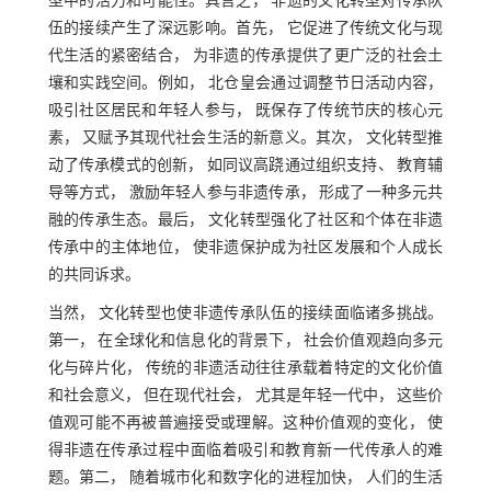
型中的活力和可能性。具言之， 非遗的文化转型对传承队
伍的接续产生了深远影响。首先， 它促进了传统文化与现
代生活的紧密结合， 为非遗的传承提供了更广泛的社会土
壤和实践空间。例如， 北仓皇会通过调整节日活动内容，
吸引社区居民和年轻人参与， 既保存了传统节庆的核心元
素， 又赋予其现代社会生活的新意义。其次， 文化转型推
动了传承模式的创新， 如同议高跷通过组织支持、 教育辅
导等方式， 激励年轻人参与非遗传承， 形成了一种多元共
融的传承生态。最后， 文化转型强化了社区和个体在非遗
传承中的主体地位， 使非遗保护成为社区发展和个人成长
的共同诉求。
当然， 文化转型也使非遗传承队伍的接续面临诸多挑战。
第一， 在全球化和信息化的背景下， 社会价值观趋向多元
化与碎片化， 传统的非遗活动往往承载着特定的文化价值
和社会意义， 但在现代社会， 尤其是年轻一代中， 这些价
值观可能不再被普遍接受或理解。这种价值观的变化， 使
得非遗在传承过程中面临着吸引和教育新一代传承人的难
题。第二， 随着城市化和数字化的进程加快， 人们的生活