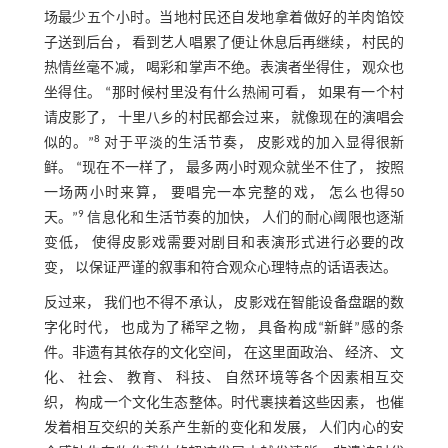
场最少五个小时。当地村民还自发地拿着做好的羊肉馅饺
子送到后台， 看到艺人唱累了便让休息后再继续， 村民的
热情丝毫不减， 喝彩和掌声不绝。表演者坐得住， 观众也
坐得住。 “那时候村里没有什么热闹可看， 如果有一个村
请皮影了， 十里八乡的村民都会过来， 就像现在的演唱会
8
似的。”
对于平淡的生活节奏， 皮影戏的加入显得很新
鲜。 “现在不一样了， 最多两小时观众就坐不住了， 按照
一场两小时来算， 要唱完一本完整的戏， 怎么也得50
9
天。”
信息化和生活节奏的加快， 人们的耐心阈限也逐渐
变低， 使得皮影戏需要对剧目和表演形式进行必要的改
变， 以保证严谨的叙事和符合观众心理特点的话语表达。
反过来， 我们也不得不承认， 皮影戏在智能设备盘踞的数
字化时代， 也成为了稀罕之物， 具备构成“新鲜”感的条
件。非遗有其依存的文化空间， 在这里面政治、 经济、 文
化、 社会、 教育、 科技、 自然环境等各个因素相互交
织， 构成一个文化生态整体。时代裹挟着这些因素， 也催
发着相互交织的关系产生新的变化和发展， 人们内心的安