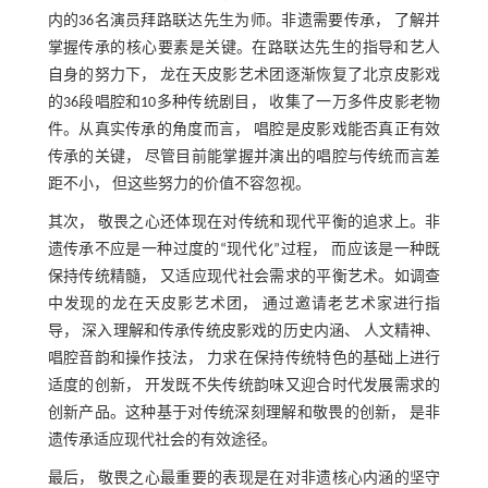
内的36名演员拜路联达先生为师。非遗需要传承， 了解并
掌握传承的核心要素是关键。在路联达先生的指导和艺人
自身的努力下， 龙在天皮影艺术团逐渐恢复了北京皮影戏
的36段唱腔和10多种传统剧目， 收集了一万多件皮影老物
件。从真实传承的角度而言， 唱腔是皮影戏能否真正有效
传承的关键， 尽管目前能掌握并演出的唱腔与传统而言差
距不小， 但这些努力的价值不容忽视。
其次， 敬畏之心还体现在对传统和现代平衡的追求上。非
遗传承不应是一种过度的“现代化”过程， 而应该是一种既
保持传统精髓， 又适应现代社会需求的平衡艺术。如调查
中发现的龙在天皮影艺术团， 通过邀请老艺术家进行指
导， 深入理解和传承传统皮影戏的历史内涵、 人文精神、
唱腔音韵和操作技法， 力求在保持传统特色的基础上进行
适度的创新， 开发既不失传统韵味又迎合时代发展需求的
创新产品。这种基于对传统深刻理解和敬畏的创新， 是非
遗传承适应现代社会的有效途径。
最后， 敬畏之心最重要的表现是在对非遗核心内涵的坚守