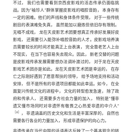
不过， 我们也需要看到京西皮影戏的活态传承仍面临挑
战。因为“袖珍人”群体掌握皮影戏的唱腔音韵， 本身存有
一定的困难。他们的声线和身体条件受限， 对于一些传统
剧目的表演难免失真， 虽然能加以磨炼但依旧存有限制。
无唱不成戏， 龙在天皮影艺术团要想真正传承好发展好皮
影戏， 还需要引入能弥补唱腔音韵的人才。皮影戏培养演
员需要较长的时间才能真正上台表演， 完全靠老艺人上台
不现实， 在当下也容易失去观众。因此， 新老交替的问题
是皮影戏传承发展需要想办法调补渡过的， 对于龙在天皮
影戏艺术团亦是如此。龙在天皮影艺术团是幸运的， 在存
亡之际刚好遇到了愿意帮扶的领导， 给予场地支持和活动
安排， 但不是所有的非遗项目都能如此幸运。如今， 在全
面复兴传统文化的进程中， 文化的转型愈发急速， 除了政
府和传承人， 还需要多方社会力量的加入， 特别是“懂非
遗又懂市场同时对非遗怀有敬畏之心热爱非遗的中介人”
［
6
］
， 非遗涵盖的历史文化和生活是丰富深厚的， 自然也
需要各行各业的力量加入， 形成非遗保护的向心力。
非遗传承在当代中国的话语表达反映了一个基本观念的转