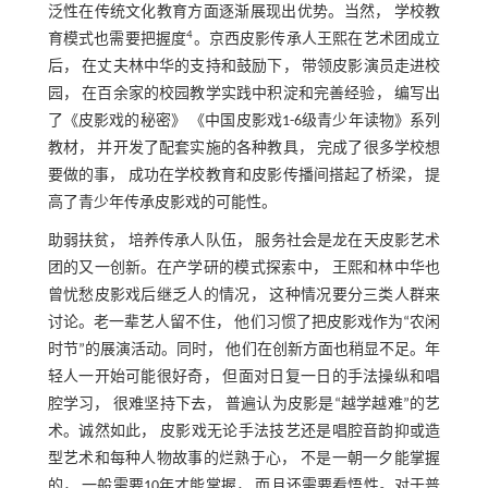
泛性在传统文化教育方面逐渐展现出优势。当然， 学校教
4
育模式也需要把握度
。京西皮影传承人王熙在艺术团成立
后， 在丈夫林中华的支持和鼓励下， 带领皮影演员走进校
园， 在百余家的校园教学实践中积淀和完善经验， 编写出
了《皮影戏的秘密》 《中国皮影戏1-6级青少年读物》系列
教材， 并开发了配套实施的各种教具， 完成了很多学校想
要做的事， 成功在学校教育和皮影传播间搭起了桥梁， 提
高了青少年传承皮影戏的可能性。
助弱扶贫， 培养传承人队伍， 服务社会是龙在天皮影艺术
团的又一创新。在产学研的模式探索中， 王熙和林中华也
曾忧愁皮影戏后继乏人的情况， 这种情况要分三类人群来
讨论。老一辈艺人留不住， 他们习惯了把皮影戏作为“农闲
时节”的展演活动。同时， 他们在创新方面也稍显不足。年
轻人一开始可能很好奇， 但面对日复一日的手法操纵和唱
腔学习， 很难坚持下去， 普遍认为皮影是“越学越难”的艺
术。诚然如此， 皮影戏无论手法技艺还是唱腔音韵抑或造
型艺术和每种人物故事的烂熟于心， 不是一朝一夕能掌握
的， 一般需要10年才能掌握， 而且还需要看悟性。对于普