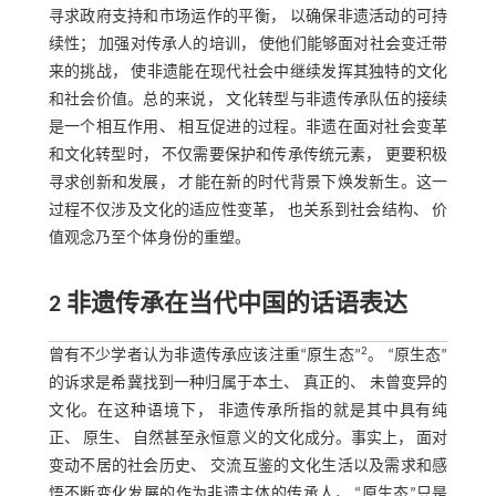
寻求政府支持和市场运作的平衡， 以确保非遗活动的可持
续性； 加强对传承人的培训， 使他们能够面对社会变迁带
来的挑战， 使非遗能在现代社会中继续发挥其独特的文化
和社会价值。总的来说， 文化转型与非遗传承队伍的接续
是一个相互作用、 相互促进的过程。非遗在面对社会变革
和文化转型时， 不仅需要保护和传承传统元素， 更要积极
寻求创新和发展， 才能在新的时代背景下焕发新生。这一
过程不仅涉及文化的适应性变革， 也关系到社会结构、 价
值观念乃至个体身份的重塑。
2 非遗传承在当代中国的话语表达
2
曾有不少学者认为非遗传承应该注重“原生态”
。 “原生态”
的诉求是希冀找到一种归属于本土、 真正的、 未曾变异的
文化。在这种语境下， 非遗传承所指的就是其中具有纯
正、 原生、 自然甚至永恒意义的文化成分。事实上， 面对
变动不居的社会历史、 交流互鉴的文化生活以及需求和感
悟不断变化发展的作为非遗主体的传承人， “原生态”只是