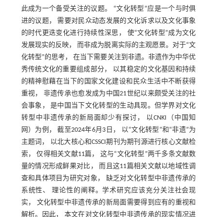
此成为一个备受关注的议题。 “文化转型”应是一个与时俱
进的议题， 需要对民众动态发展的文化诉求以及文化事象
的时代更迭变化进行持续性深思， 使“文化转型”成为文化
发展现实的反映， 而非成为脱离实际的主观愿景。对于“文
化转型”的思考， 在当下需要关注到非遗。非遗作为中华优
秀传统文化的重要组成部分， 以其稳定的文化基因和持续
的精神慰藉在当下的国家文化建设和民众生活中不断获得
重视， 非遗传承也愈发成为中国21世纪以来颇受关注的社
会事象， 是中国当下文化转型的生动具现。但学界对文化
转型中非遗传承的新局面却少有探讨， 以CNKI（中国知
网）为例， 截至2024年6月3日， 以“文化转型”和“非遗”为
主题词， 以北大核心和CSSCI期刊为期刊源进行核心文献检
索， 仅得相关文献11篇， 这与“文化转型”两千多条文献数
量的情况形成鲜果对比， 而且这11篇相关文献以地域性调
查和具体项目为研究对象， 缺乏对文化转型中非遗传承的
系统性、 理论性的阐释。学术研究应该充分关注社会现
实， 文化转型中非遗传承的新局面需要得到应有的重视和
解析。因此， 本文在对文化转型中非遗传承的现实情况进