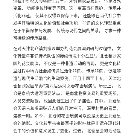
过程中所经历的适应性变革， 如价值观念更新、 传承方式
变革、 功能定位转变等问题。这一变革旨在保护、 传承并
活化非遗， 使其不仅得以保存下来， 还能够在当代社会中
发挥其独特的文化价值和社会功能。非遗的文化转型重点
在于平衡保护与发展、 传统与现代之间的关系， 寻求一种
可持续的传承路径。
在对天津北仓镇刘家园举办的花会展演调研的过程中， 文
1
化转型与非遗传承队伍的接续情况十分凸显
。北仓镇刘家
园的花会展演， 不仅是一种非遗活动的再现， 更是文化转
型过程中地方社会如何通过活化非遗、 传承非遗， 促进非
遗与现代生活融合的生动案例。正月十四至十五， 天津北
仓镇刘家园举办“第四届运河之春花会展演”。历史上， 北
仓是京杭大运河重要站点， 是南北物资交易的重要场所，
人员交流频繁， 也因此催生出了许多庙会。其中， 北仓皇
会因语言和唱词贴近人们的日常生活， 深受村民的喜爱，
盛极一时。如今， 北仓的花会展演可以说是历史上北仓皇
会的缩影。文化转型带来最直接的影响就是非遗在现代社
会中的价值和意义发生了变化。过去， 北仓皇会的活动是