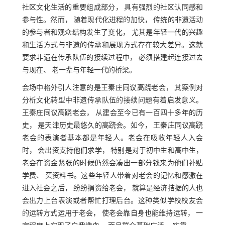
社区文化生活的重要组成部分， 具有强烈的社区认同感和
参与性。然而， 随着现代化进程的加快， 传统的非遗活动
的参与者和观众结构发生了变化， 尤其是年轻一代的兴趣
和生活方式与非遗的传承和展现方式存在较大差异。这就
要求非遗在传承队伍的接续过程中， 必须搭建起连接过去
与现在、 老一辈与年轻一代的桥梁。
会场中格外引人注意的是王秦庄同议高跷老会， 其案例对
分析文化转型中非遗传承队伍的接续问题有着启发意义。
王秦庄同议高跷老会， 从建会至今已有一百四十多年的历
史， 是天津历史最悠久的高跷会。如今， 王秦庄同议高跷
老会的表演者基本都是年轻人。老会在吸收年轻人入会
时， 会出资支持他们求学， 特别是对于初中生和高中生，
老会在资金紧张的时候仍然会凑出一部分钱来为他们补贴
学费、 买资料书。这些年轻人带着对老会的记忆和感激在
进入社会之后， 纷纷捐资给老会， 就算是经济拮据的人也
会出力上台表演或者帮忙打理后台。这种类似学校校友会
的运转方式运用于老会， 使老会靠自身也能维持运转， 一