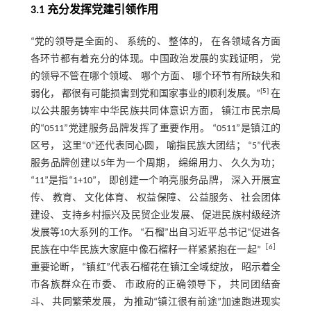
3.1 充分发挥党建引领作用
“党的领导是全面的、 系统的、 整体的， 在各领域各方面
各环节都有着充分的体现。中国政治发展的实践证明， 党
的领导不管在哪个领域、 哪个方面、 哪个环节有所缺失和
[
5
]
弱化， 都很有可能损害到党和国家事业的顺利发展。”
在
以公共服务铸牢中华民族共同体意识方面， 镇江市民宗局
的“0511”党建服务品牌发挥了重要作用。 “0511”是镇江的
区号， 这里“0”还代表同心圆， 喻指民族大团结； “5”代表
服务品牌创建以5年为一个周期， 绵绵用力、 久久为功；
“11”是指“1+10”， 即创建一个响亮服务品牌， 深入开展宣
传、 教育、 文化体育、 权益保障、 公益服务、 社会团体
建设、 支持乡村振兴及民贸企业发展、 促进民族村级经济
发展等10大系列的工作。 “石榴”出自习近平总书记“促进各
［
6
］
民族在中华民族大家庭中像石榴籽一样紧紧抱在一起”
重要论断， “镇红”代表石榴花在镇江全域绽放， 昭示着全
市各族群众在市委、 市政府的正确领导下， 共同团结奋
斗、 共同繁荣发展， 为推动“镇江很有前途”加速跑进现实