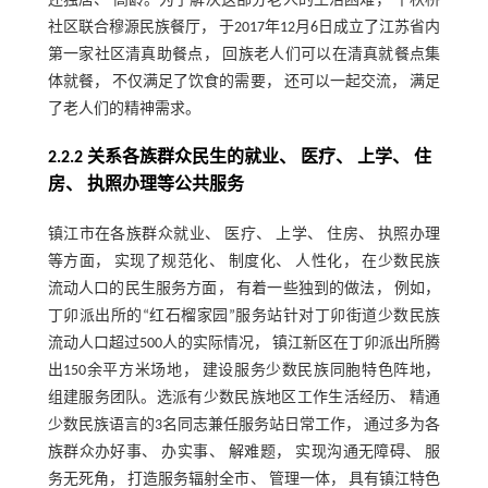
还独居、 高龄。为了解决这部分老人的生活困难， 千秋桥
社区联合穆源民族餐厅， 于2017年12月6日成立了江苏省内
第一家社区清真助餐点， 回族老人们可以在清真就餐点集
体就餐， 不仅满足了饮食的需要， 还可以一起交流， 满足
了老人们的精神需求。
2.2.2 关系各族群众民生的就业、 医疗、 上学、 住
房、 执照办理等公共服务
镇江市在各族群众就业、 医疗、 上学、 住房、 执照办理
等方面， 实现了规范化、 制度化、 人性化， 在少数民族
流动人口的民生服务方面， 有着一些独到的做法， 例如，
丁卯派出所的“红石榴家园”服务站针对丁卯街道少数民族
流动人口超过500人的实际情况， 镇江新区在丁卯派出所腾
出150余平方米场地， 建设服务少数民族同胞特色阵地，
组建服务团队。选派有少数民族地区工作生活经历、 精通
少数民族语言的3名同志兼任服务站日常工作， 通过多为各
族群众办好事、 办实事、 解难题， 实现沟通无障碍、 服
务无死角， 打造服务辐射全市、 管理一体， 具有镇江特色