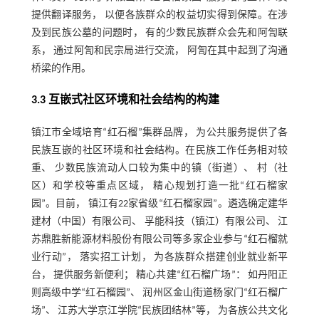
提供翻译服务， 以便各族群众的权益切实得到保障。在涉
及到民族公墓的问题时， 有的少数民族群众会先和阿訇联
系， 通过阿訇和民宗局进行交流， 阿訇在其中起到了沟通
桥梁的作用。
3.3 互嵌式社区环境和社会结构的构建
镇江市全域培育“红石榴”集群品牌， 为公共服务提供了各
民族互嵌的社区环境和社会结构。在民族工作任务相对较
重、 少数民族流动人口较为集中的镇（街道）、 村（社
区）和学校等重点区域， 精心规划打造一批“红石榴家
园”。目前， 镇江有22家省级“红石榴家园”。遴选确定建华
建材（中国）有限公司、 孚能科技（镇江）有限公司、 江
苏鼎胜新能源材料股份有限公司等多家企业参与“红石榴就
业行动”， 落实招工计划， 为各族群众搭建创业就业新平
台， 提供服务新便利； 精心共建“红石榴广场”： 如丹阳正
则高级中学“红石榴园”、 润州区金山街道杨家门“红石榴广
场”、 江苏大学京江学院“民族团结林”等， 为各族公共文化