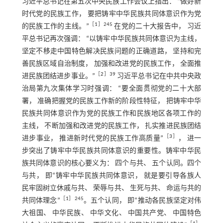
习近平总书记在第五次中央民族工作会议上指出： “做好新
时代党的民族工作， 要把铸牢中华民族共同体意识作为党
［
1
］245
的民族工作的主线。”
在党的二十大报告中， 习近
平总书记再次强调： “以铸牢中华民族共同体意识为主线，
坚定不移走中国特色解决民族问题的正确道路， 坚持和完
善民族区域自治制度， 加强和改进党的民族工作， 全面推
［
2
］39
进民族团结进步事业。”
习近平总书记在中共中央政
治局第九次集体学习时强调： “要全面贯彻党的二十大部
署， 准确把握党的民族工作新的阶段性特征， 把铸牢中华
民族共同体意识作为党的民族工作和民族地区各项工作的
主线， 不断加强和改进党的民族工作， 扎实推进民族团结
［
3
］
进步事业， 推进新时代党的民族工作高质量”
， 进一
步突出了铸牢中华民族共同体意识的重要性。铸牢中华民
族共同体意识的核心要义为： 四个与共、 五个认同。四个
与共， 即“铸牢中华民族共同体意识， 就是要引导各族人
民牢固树立休戚与共、 荣辱与共、 生死与共、 命运与共的
［
1
］245
共同体理念”
。五个认同， 即“推动各民族坚定对伟
大祖国、 中华民族、 中华文化、 中国共产党、 中国特色