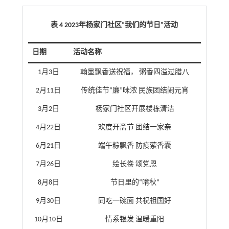
表 4 2023年杨家门社区“我们的节日”活动
日期
活动名称
1月3日
翰墨飘香送祝福， 粥香四溢过腊八
2月11日
传统佳节“廉”味浓 民族团结闹元宵
3月2日
杨家门社区开展楼栋清洁
4月22日
欢度开斋节 团结一家亲
6月21日
端午粽飘香 防疫萦香囊
7月26日
绘长卷 颂党恩
8月8日
节日里的“啃秋”
9月30日
同吃一碗面 共祝祖国好
10月10日
情系银发 温暖重阳