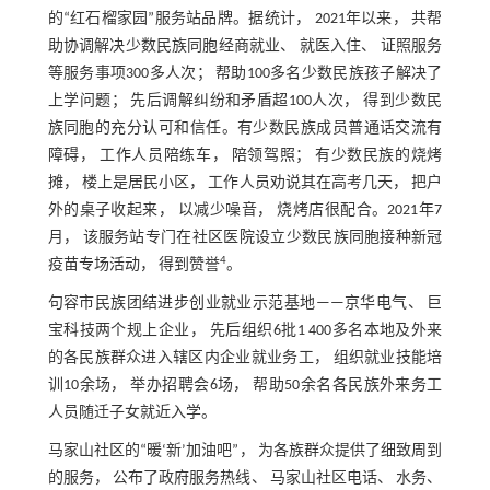
的“红石榴家园”服务站品牌。据统计， 2021年以来， 共帮
助协调解决少数民族同胞经商就业、 就医入住、 证照服务
等服务事项300多人次； 帮助100多名少数民族孩子解决了
上学问题； 先后调解纠纷和矛盾超100人次， 得到少数民
族同胞的充分认可和信任。有少数民族成员普通话交流有
障碍， 工作人员陪练车， 陪领驾照； 有少数民族的烧烤
摊， 楼上是居民小区， 工作人员劝说其在高考几天， 把户
外的桌子收起来， 以减少噪音， 烧烤店很配合。2021年7
月， 该服务站专门在社区医院设立少数民族同胞接种新冠
4
疫苗专场活动， 得到赞誉
。
句容市民族团结进步创业就业示范基地——京华电气、 巨
宝科技两个规上企业， 先后组织6批1 400多名本地及外来
的各民族群众进入辖区内企业就业务工， 组织就业技能培
训10余场， 举办招聘会6场， 帮助50余名各民族外来务工
人员随迁子女就近入学。
马家山社区的“暖‘新’加油吧”， 为各族群众提供了细致周到
的服务， 公布了政府服务热线、 马家山社区电话、 水务、