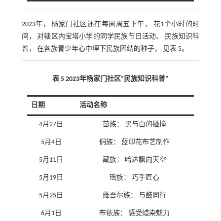
2023年， 杨家门社区还在每周周五下午， 花1个小时的时
间， 对辖区内宝塔小学的同学民族节日活动、 民族知识科
普， 在各族青少年心中埋下民族团结的种子， 见
表 5
。
表 5 2023年杨家门社区“民族知识科普”
日期
活动名称
4月27日
苗族： 黑与白的碰撞
5月4日
侗族： 蓝印花布艺制作
5月11日
藏族： 哈达飘向天空
5月19日
瑶族： 巧手匠心
5月25日
维吾尔族： 与鼓同行
6月1日
布依族： 感受蜡染魅力