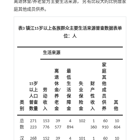
离退休金/养老金为主要生活来源， 另有比较大的比例靠家
庭其他成员供养。
表3 镇江15岁以上各族群众主要生活来源普查数据表单
位：人
生活来源
家
离
最
庭
退
低
其
15岁
休
生
失
财
他
以上
劳
金/
活
业
产
成
人口
动
养
保
保
性
员
类
普查
收
老
障
险
收
供
其
别
数量
入
金
金
金
入
养
他
总
271
153
39
4
102
1
60
10
数
223
776
577
894
360
910
604
汉
268
152
39
4
101
1
60
10