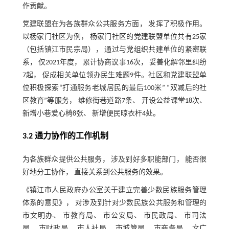
作贡献。
党建联盟在为各族群众公共服务方面， 发挥了积极作用。
以杨家门社区为例， 杨家门社区的党建联盟单位共有25家
（包括镇江市民宗局）， 通过与党组织共建单位的紧密联
系， 仅2021年度， 累计协商议事16次， 妥善化解邻里纠纷
7起， 促成相关单位领办民生难题9件。社区和党建联盟单
位积极探索“打通服务老城居民的最后100米” “双减后的社
区教育”等服务， 维修街巷道路7条、 开设公益课堂18次、
新增小巷爱心椅8张、 新增便民晾衣杆4处。
3.2 通力协作的工作机制
为各族群众提供公共服务， 涉及到好多职能部门， 能否很
好地分工协作， 直接关系到公共服务的效果。
《镇江市人民政府办公室关于建立完善少数民族服务管理
体系的意见》， 对涉及到针对少数民族公共服务和管理的
市文明办、 市教育局、 市公安局、 市民政局、 市司法
局、 市财政局、 市人社局、 市城管局、 市商务局、 文广