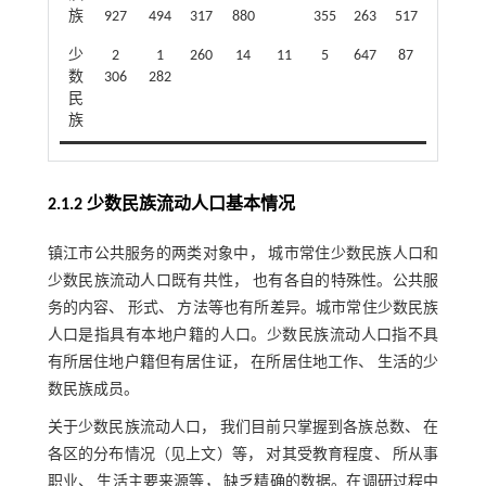
族
927
494
317
880
355
263
517
少
2
1
260
14
11
5
647
87
数
306
282
民
族
2.1.2 少数民族流动人口基本情况
镇江市公共服务的两类对象中， 城市常住少数民族人口和
少数民族流动人口既有共性， 也有各自的特殊性。公共服
务的内容、 形式、 方法等也有所差异。城市常住少数民族
人口是指具有本地户籍的人口。少数民族流动人口指不具
有所居住地户籍但有居住证， 在所居住地工作、 生活的少
数民族成员。
关于少数民族流动人口， 我们目前只掌握到各族总数、 在
各区的分布情况（见上文）等， 对其受教育程度、 所从事
职业、 生活主要来源等， 缺乏精确的数据。在调研过程中