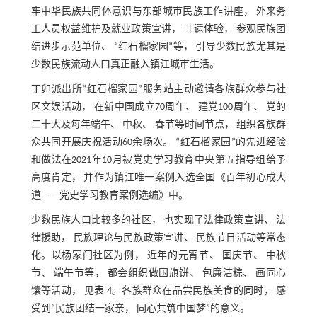
牢中华民族共同体意识与东部城市民族工作讲座， 外来务
工人员权益维护及就业政策宣讲， 非遗体验， 参观民族团
结进步示范单位、 “红石榴家园”等， 引导少数民族尤其是
少数民族流动人口真正融入镇江城市生活。
丁卯派出所“红石榴家园”服务站主动邀请各族群众参与社
区文娱活动， 在新中国成立70周年、 建党100周年、 党的
二十大及每年端午、 中秋、 春节等时间节点， 组织各族群
众共同开展庆祝活动60余场次。 “红石榴家园”的先进经验
和做法在2021年10月被党史学习教育中央第五指导组给予
高度肯定， 并作为镇江唯一案例入选全国《百年初心成大
道——党史学习教育案例选编》中。
少数民族人口比较多的社区， 也实现了法律政策宣讲、 法
律援助， 民族理论与民族政策宣讲、 民族节日活动等常态
化。以杨家门社区为例， 近年的元宵节、 国庆节、 中秋
节、 端午节等， 都会组织做国旗饼、 包廉洁粽、 画同心
馕等活动， 见
表 4
。各族群众在品尝民族美食的同时， 感
受到“民族团结一家亲， 同心共筑中国梦”的意义。