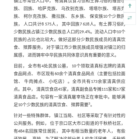
镇江市常住人口中， 有清真饮食习惯和土葬习俗的维吾尔
族、 回族、 哈萨克族、 乌孜别克族、 塔塔尔族、 塔吉克
族、 柯尔克孜族、 撒拉族、 东乡族、 保安族10个少数民
族， 人口共计8 575人， 其中回族7 628人。有土葬习俗的
少数民族占镇江少数民族总人口的29.4%。流动人口中10个
民族的占比也比较大。做好这部分少数民族成员的清真饮
食、 殡葬服务， 对于镇江市少数民族成员增强对镇江的归
属感， 进而铸牢中华民族共同体意识具有重要的意义。
目前， 全市有4处民族公墓， 10个领取清真标志牌的清真
食品网点、 市区现有60余个清真食品网点（主要包括拉面
馆、 牛肉摊点、 小吃店）。全市共有173余家清真供应
点。其中， 清真饮食店45家，清真副食品专摊111家和17家
清真食品店。句容有一家清真屠宰场正在审批中。能够满
3
足10个少数民族的清真饮食、 殡葬需要
。
针对一些特殊群体， 镇江当局、 社区等采取了有针对性的
公共服务。例如， 位于京口区大市口街道的千秋桥社区，
有484名回族常住居民， 其中有相当数量的老年人， 有些