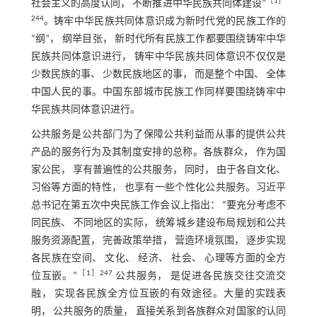
［
1
］
社会主义的高度认同， 不断推进中华民族共同体建设”
244
。铸牢中华民族共同体意识成为新时代党的民族工作的
“纲”， 纲举目张， 新时代所有民族工作都要围绕铸牢中华
民族共同体意识进行， 铸牢中华民族共同体意识不仅仅是
少数民族的事、 少数民族地区的事， 而是整个中国、 全体
中国人民的事。中国东部城市民族工作同样要围绕铸牢中
华民族共同体意识进行。
公共服务是公共部门为了保障公共利益而从事的提供公共
产品的服务行为及其制度安排的总称。各族群众， 作为国
家公民， 享有普遍性的公共服务， 同时， 由于各自文化、
习俗等方面的特性， 也享有一些个性化公共服务。习近平
总书记在第五次中央民族工作会议上指出： “要充分考虑不
同民族、 不同地区的实际， 统筹城乡建设布局规划和公共
服务资源配置， 完善政策举措， 营造环境氛围， 逐步实现
各民族在空间、 文化、 经济、 社会、 心理等方面的全方
［
1
］247
位互嵌。”
公共服务， 是促进各民族交往交流交
融， 实现各民族全方位互嵌的有效途径。大量的实践表
明， 公共服务的质量， 直接关系到各族群众对国家的认同