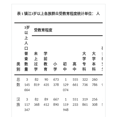
表 1 镇江3岁以上各族群众受教育程度统计单位： 人
3岁
受教育程度
以
上
人
口
硕
博
普
未
学
大
大
士
士
查
上
前
学
学
研
研
类
数
过
教
小
初
高
专
本
究
究
别
量
学
育
学
中
中
科
科
生
生
总
3
82
90
673
1
555
322
260
26
3
数
145
819
435
378
129
661
736
786
958
817
664
074
汉
3
82
89
667
1
551
319
256
26
3
族
117
368
412
890
119
233
861
308
578
749
347
948