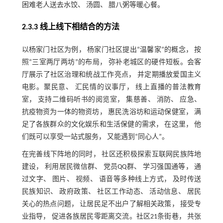
困难老人送去水饺、 汤圆、 腊八粥等暖心餐。
2.3.3 线上线下相结合的方法
以杨家门社区为例， 杨家门社区提出“温馨家”的概念， 按
照“三室两厅两坊”的布局， 弥补老城区的硬件短板。会客
厅展示了社区治理和统战工作亮点， 并定期播放爱国主义
电影。聚民意、 汇民情的议事厅， 线上直播的普法教育
室， 支持二维码听书的阅览室， 集慈善、 消防、 应急、
抗疫物资为一体的物资坊， 惠民洗浴坊和运动保健室， 满
足了各族群众的文化娱乐和生活保健的需求， 在这里， 他
们既可以享受一站式服务， 又能遇到“同心人”。
在完善线下阵地的同时， 社区还积极探索互联网民族阵地
建设， 利用居民微信群、 党员QQ群、 学习强国通等， 通
过文字、 图片、 视频、 语音等多种线上方式， 及时传送
民族知识、 政府政策、 社区工作动态、 活动信息、 居民
关心的热点问题， 让居民足不出户了解相关政策， 接受专
业指导， 促进各族居民零距离交流。社区21条街巷， 共张