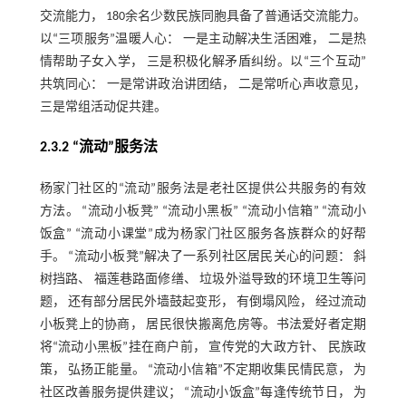
交流能力， 180余名少数民族同胞具备了普通话交流能力。
以“三项服务”温暖人心： 一是主动解决生活困难， 二是热
情帮助子女入学， 三是积极化解矛盾纠纷。以“三个互动”
共筑同心： 一是常讲政治讲团结， 二是常听心声收意见，
三是常组活动促共建。
2.3.2 “流动”服务法
杨家门社区的“流动”服务法是老社区提供公共服务的有效
方法。 “流动小板凳” “流动小黑板” “流动小信箱” “流动小
饭盒” “流动小课堂”成为杨家门社区服务各族群众的好帮
手。 “流动小板凳”解决了一系列社区居民关心的问题： 斜
树挡路、 福莲巷路面修缮、 垃圾外溢导致的环境卫生等问
题， 还有部分居民外墙鼓起变形， 有倒塌风险， 经过流动
小板凳上的协商， 居民很快搬离危房等。书法爱好者定期
将“流动小黑板”挂在商户前， 宣传党的大政方针、 民族政
策， 弘扬正能量。 “流动小信箱”不定期收集民情民意， 为
社区改善服务提供建议； “流动小饭盒”每逢传统节日， 为