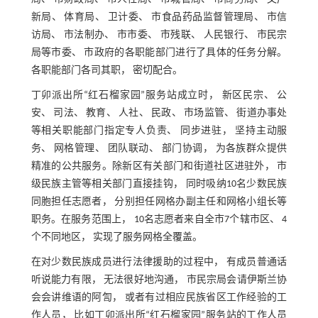
新局、 体育局、 卫计委、 市食品药品监督管理局、 市信
访局、 市法制办、 市市委、 市残联、 人民银行、 市民宗
局等市委、 市政府的各职能部门进行了具体的任务分解。
各职能部门各司其职， 密切配合。
丁卯派出所“红石榴家园”服务站成立时， 新区民宗、 公
安、 司法、 教育、 人社、 民政、 市场监管、 街道办事处
等相关职能部门指定专人负责、 同步进驻， 坚持主动服
务、 网格管理、 团队联动、 部门协调， 为各族群众提供
精准的公共服务。除新区有关部门和街道社区进驻外， 市
级民族主管等相关部门直接挂钩， 同时吸纳10名少数民族
同胞担任志愿者， 分别担任网格办副主任和网格小组长等
职务。在服务范围上， 10名志愿者来自全市7个辖市区、 4
个不同地区， 实现了服务网格全覆盖。
在对少数民族成员进行法律援助的过程中， 有成员普通话
听说能力有限， 无法很好地沟通， 市民宗局会请伊斯兰协
会会讲维语的阿訇， 或者有过相应民族省区工作经验的工
作人员， 比如丁卯派出所“红石榴家园”服务站的工作人员