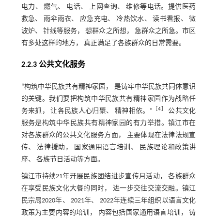
电力、 燃气、 电话、 上网查询、 维修等电话。提供医药
救急、 雨伞雨衣、 应急充电、 冷热饮水、 读书看报、 微
波炉、 针线等服务， 想群众之所想， 急群众之所急。市区
有多处这样的地方， 真正满足了各族群众的日常需要。
2.2.3 公共文化服务
“构筑中华民族共有精神家园， 是铸牢中华民族共同体意识
的关键。我们要把构筑中华民族共有精神家园作为战略任
［
4
］
务来抓， 让各民族人心归聚、 精神相依。”
公共文化
服务是构筑中华民族共有精神家园的有力举措。镇江市在
对各族群众的公共文化服务方面， 主要体现在法律法规宣
传、 法律援助， 国家通用语言培训、 民族理论和政策讲
座、 各族节日活动等方面。
镇江市持续21年开展民族团结进步宣传月活动， 各族群众
在享受民族文化大餐的同时， 进一步交往交流交融。镇江
民宗局2020年、 2021年、 2022年连续三年组织以语言文化
政策为主要内容的培训， 内容包括国家通用语言培训， 铸