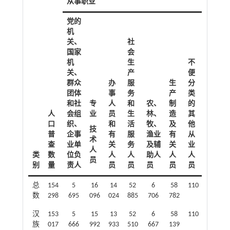
从事职业
党的
机
关、
社
国家
会
机
生
不
关、
产
便
群众
办
服
生
分
团体
事
务
产
类
和社
专
人
和
农、
制
的
人
会组
业
员
生
林、
造
其
口
织、
和
活
牧、
及
他
技
普
企事
有
服
渔业
有
从
术
查
业单
关
务
及辅
关
业
人
类
数
位负
人
人
助人
人
人
员
别
量
责人
员
员
员
员
员
总
154
5
16
14
52
6
58
110
数
298
695
096
024
885
706
782
汉
153
5
15
13
52
6
58
110
族
017
666
992
933
510
667
139