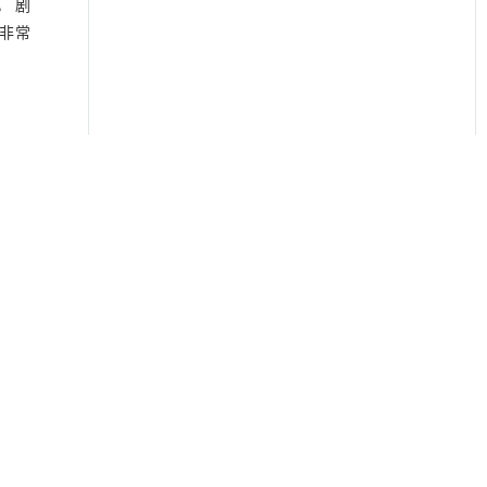
， 剧
非常
在精神
 情感
对剧本
文化
存在于
情是在
宝玉在