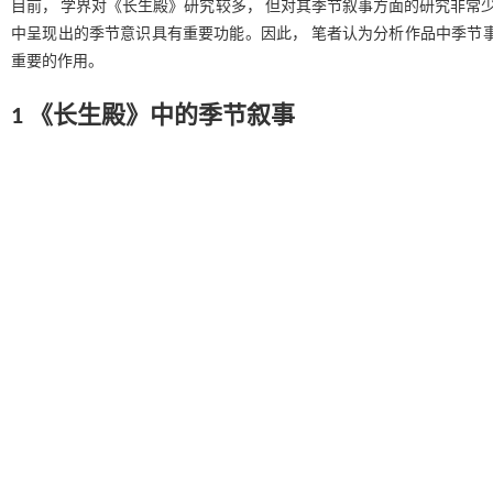
目前， 学界对《长生殿》研究较多， 但对其季节叙事方面的研究非常少
中呈现出的季节意识具有重要功能。因此， 笔者认为分析作品中季节
重要的作用。
1 《长生殿》中的季节叙事
在中国传统的时间文化中， 古人在生产生活中把握了春天播种、 夏天耕
方面产生了强烈的心理暗示， 这些心理暗示大多数与四季的变化有着紧
抒发等方面。
《长生殿》是明清剧作家洪昇的代表作， 洪昇根据白居易的《长恨歌》
进行重构， 创作出的一部爱情悲剧。 《长生殿》总共50出， 剧本中
1.1 春季叙事： 幸福之花
春季是四季的开始， 植物开始发芽， 动物开始出来活动寻找配偶，
中， “古人认为春季是没有性禁止的季节， 在节日里， 人们可以尽情
［
6
］21
人们的思维之中”
， 所以， 明清通俗作品中就有很多男女主人
［
7
］270
春色灿烂的三月份， 金圣叹谈到“固是春情， 应在春日”
， 《