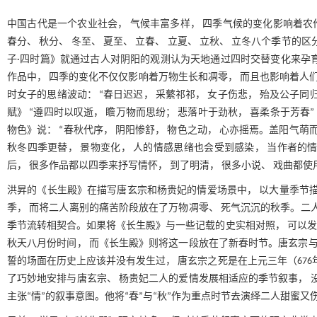
中国古代是一个农业社会， 气候丰富多样， 四季气候的变化影响着农
春分、 秋分、 冬至、 夏至、 立春、 立夏、 立秋、 立冬八个季节的
子·四时篇》就通过古人对阴阳的观测认为天地通过四时交替变化来孕
作品中， 四季的变化不仅仅影响着万物生长和凋零， 而且也影响着人们
时女子的思绪波动： “春日迟迟， 采蘩祁祁， 女子伤悲， 殆及公子同归
赋》 “遵四时以叹逝， 瞻万物而思纷； 悲落叶于劲秋， 喜柔条于芳春”
物色》说： “春秋代序， 阴阳惨舒， 物色之动， 心亦摇焉。盖阳气萌
秋冬四季更替， 景物变化， 人的情感思绪也会受到感染， 当作者的
后， 很多作品都以四季来抒写情怀， 到了明清， 很多小说、 戏曲都
洪昇的《长生殿》在描写唐玄宗和杨贵妃的情爱场景中， 以大量季节描
季， 而将二人离别的痛苦阶段放在了万物凋零、 死气沉沉的秋季。二
季节流转相契合。如果将《长生殿》与一些记载的史实相对照， 可以发现
秋天八月份时间， 而《长生殿》则将这一段放在了新春时节。唐玄宗与
誓的场面在历史上应该并没有发生过， 唐玄宗之死是在上元三年（676
了巧妙地安排与唐玄宗、 杨贵妃二人的爱情发展相适应的季节叙事， 
主张“情”的叙事意图。他将“春”与“秋”作为重点时节去演绎二人甜蜜又