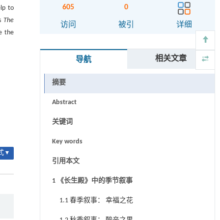
605
0
lp to
’s
The
访问
被引
详细
e the
相关文章
导航
摘要
Abstract
关键词
Key words
 ▾
引用本文
1 《长生殿》中的季节叙事
1.1 春季叙事： 幸福之花