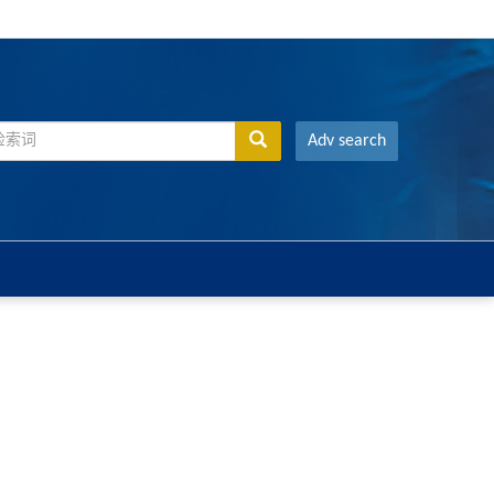
Adv search