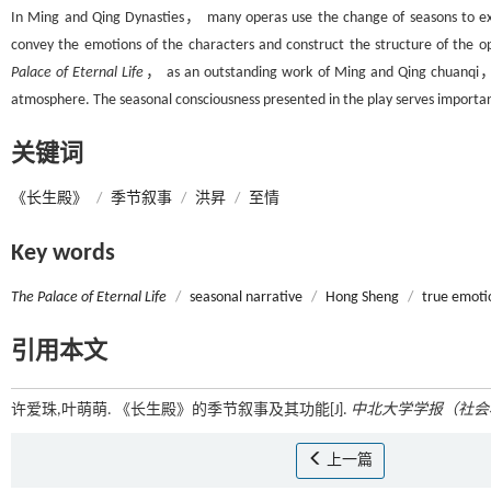
In Ming and Qing Dynasties， many operas use the change of seasons to expre
convey the emotions of the characters and construct the structure of the
Palace of Eternal Life
， as an outstanding work of Ming and Qing chuanqi， p
atmosphere. The seasonal consciousness presented in the play serves important
关键词
《长生殿》
/
季节叙事
/
洪昇
/
至情
Key words
The Palace of Eternal Life
/
seasonal narrative
/
Hong Sheng
/
true emoti
引用本文
许爱珠,叶萌萌. 《长生殿》的季节叙事及其功能[J].
中北大学学报（社会
上一篇