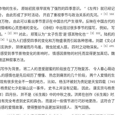
作物的生长， 原始初民很早就有了强烈的四季意识。 “《左传》就已经
［
1
］166
区分， 由此形成了岁时活动， 开启了重视季节与政治关系的先河。”
育万物， 由此可以看出季节意识在中国古代产生很早。反映在中国古代的
情绪和心灵思绪的变化。 《诗经》中出现过很多季节的描写， 例如， 
［
2
］301
［
3
］102
。”
对此， 郑笺认为“‘女子伤悲’是‘感其物化也’”
。陆机的
［
4
］1
认为人们感受四季的变化和万物盛衰而引起各种思绪。刘勰《文心雕
［
5
］695
而玄驹步， 阴律凝而丹鸟羞， 微虫犹或入感， 四时之动物深矣。”
情感受到季节景物变化的影响时， 情感因景物的衬托而显得更加真切。
使用这种叙事方法。
写作为背景， 将二人的恩爱甜蜜的阶段放在了万物复苏、 令人春心萌
人的感情也是先后经历了懵懂、 热恋到痛苦的几个阶段， 两个人爱情的
有很多完全不一致的地方， 比如， 杨玉环被封为贵妃是天宝四载（74
杨贵妃七夕赴骊山这一事件， 史书上并没有记载， 因此， 唐玄宗与杨
年）四月份， 并不是《长生殿》中的中秋之夜。洪昇在创作《长生殿》时
没有完全考虑到史实的真伪， 而是对一些情节进行巧妙地更改， 这符合
伤感的爱情故事， 使得整部作品更加深刻感人、 荡气回肠。