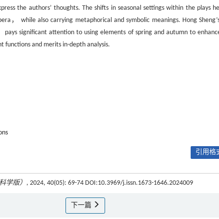
ss the authors’ thoughts. The shifts in seasonal settings within the plays he
 opera， while also carrying metaphorical and symbolic meanings. Hong Sheng
ays significant attention to using elements of spring and autumn to enhanc
 functions and merits in-depth analysis.
ons
引用格式
科学版）
, 2024, 40(05): 69-74 DOI:10.3969/j.issn.1673-1646.2024009
下一篇