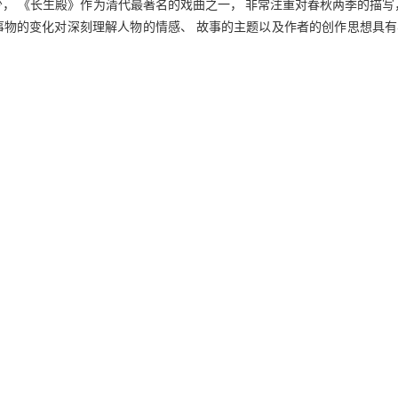
， 《长生殿》作为清代最著名的戏曲之一， 非常注重对春秋两季的描写
事物的变化对深刻理解人物的情感、 故事的主题以及作者的创作思想具有
耘、 秋天收获、 冬天储藏的自然规律， 大自然在运转过程中也让古人
密联系， 同时与人类生命的自然节律相契合， 又影响着人的伦理道德、
、 白朴的《梧桐雨》等关于描写唐玄宗李隆基和杨贵妃的爱情故事， 
蕴含着强烈的季节意识， 主要注重春季与秋季的描写。
 是万物复苏的季节。自然万物的萌动也引起了人类情感的萌发。在古人类
狂欢， 可以释放自己的天性追求乐趣， 这些古老的文化习俗潜移默化地
公在春季萌发了恋爱的冲动， 如《金瓶梅》中西门庆与潘金莲二人相遇勾
红楼梦》中贾宝玉和姊妹们搬进大观园是在阳光灿烂的春日， 林黛玉和贾