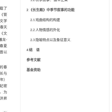
1.2 秋季叙事： 酸辛之果
记载了
2 《长生殿》中季节叙事的功能
《管
2.1 戏曲结构的构建
文学
写春天
2.2 人物情感的外化
《文
龙·
2.3 隐喻特点以及象征意义
春夏
4 结 语
魏晋以
参考文献
动的春
基金资助
生长与
5年）
贵妃密
， 为
了洪昇