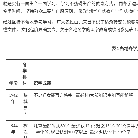
就是实行一面生产一面学习、 学习不妨碍生产的教育方式， 而冬学
空闲时间， 坚持群众需要与自愿原则， 采取“想学啥就教啥” “作啥教啥
经过坚持不懈地参与学习， 广大农民由原来目不识丁逐渐转变为能够掌握
懂文件， 文化程度显著提高。关于各地冬学的识字教育成绩可参见
表 1
表 1 各地
冬
学
县
年份
村
识字成绩
1942
黎
不少妇女能写方格字; (董必村)大部能识字能写能解释
年
城
县
[
1
]
1944
榆
儿童最好的认60字, 最少认12字; 妇女15字~20字;青年
年
次
~40个的, 现已认到100字以上, 最少也认12个~13个字