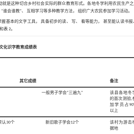
运动就是这种切合乡村社会实际的群众教育形式。各地冬学利用农民生产之
” “谁会谁教”、 互相学习等多种教学方法， 组织广大农民参加学习活动。
基本的文字工具， 具备初步的读、 写、 看等能力， 甚至能认读书报
和
表 2
。
冬学文化识字教育成绩表
其它成绩
备注
一般男子学会“三遍九”
该县各地冬
的首次测验,
加学员占90
以上
原认30个
新旧歌子学会12个
该村为游击
据地