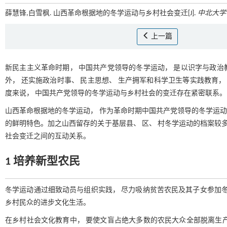
薛慧锋,白雪枫. 山西革命根据地的冬学运动与乡村社会变迁[J].
中北大学
上一篇
新民主主义革命时期， 中国共产党领导的冬学运动， 是以识字与政
外， 还实施政治时事、 民主思想、 生产拥军和科学卫生等实践教育，
度来说， 中国共产党领导的冬学运动与乡村社会的变迁存在紧密联系。
山西革命根据地的冬学运动， 作为革命时期中国共产党领导的冬学运动的
的鲜明特色。加之山西留存的关于基层县、 区、 村冬学运动的档案较多
社会变迁之间的互动关系。
1 培养新型农民
冬学运动通过细致动员与组织实践， 尽力吸纳贫苦农民及其子女参加冬
乡村民众的进步文化生活。
在乡村社会文化教育中， 要使文盲占绝大多数的农民大众全部脱离生