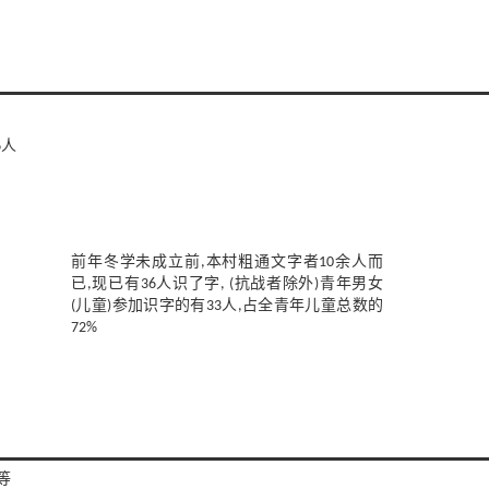
6人
前年冬学未成立前,本村粗通文字者10余人而
已,现已有36人识了字, (抗战者除外)青年男女
(儿童)参加识字的有33人,占全青年儿童总数的
72%
等