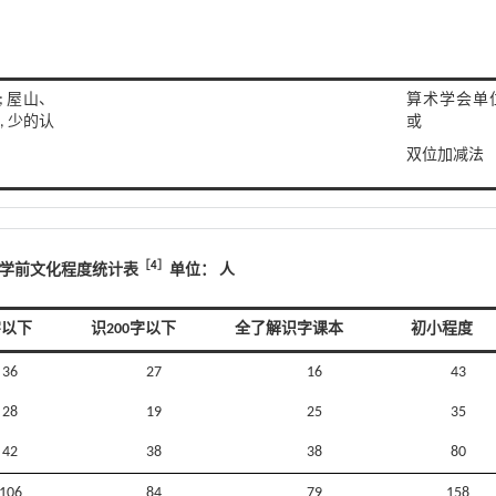
; 屋山、
算术学会单
, 少的认
或
双位加减法
［
4
］
入冬学前文化程度统计表
单位： 人
字以下
识200字以下
全了解识字课本
初小程度
36
27
16
43
28
19
25
35
42
38
38
80
106
84
79
158