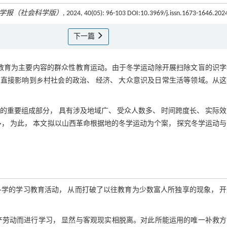
学报（社会科学版）
, 2024, 40(05): 96-103 DOI:10.3969/j.issn.1673-1646.20
下一篇
治教育为主要内容的群众性教育运动。由于冬学运动除开展扫除文盲的识字
 直接影响到乡村社会的政治、 经济、 大众意识及日常生活等领域。从
重要组成部分， 具有涉及地域广、 受众人数多、 时间跨度长、 实际
， 为此， 本文拟以山西革命根据地的冬学运动为个案， 探究冬学运动
学的学习教育活动， 从而打破了以往教育为少数富人所独享的现象， 
产劳动而进行学习， 显然与客观现实相脱离。对此所能运用的唯一补救方