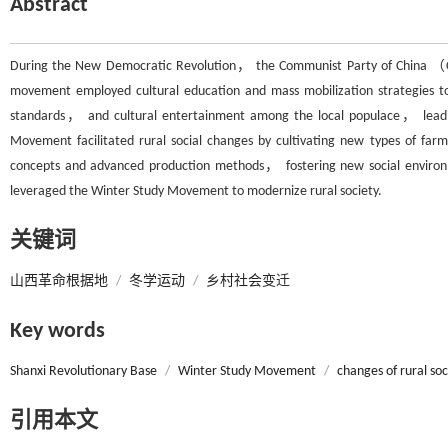
Abstract
During the New Democratic Revolution， the Communist Party of China （CP
movement employed cultural education and mass mobilization strategies t
standards， and cultural entertainment among the local populace， leading t
Movement facilitated rural social changes by cultivating new types of far
concepts and advanced production methods， fostering new social environmen
leveraged the Winter Study Movement to modernize rural society.
关键词
山西革命根据地
/
冬学运动
/
乡村社会变迁
Key words
Shanxi Revolutionary Base
/
Winter Study Movement
/
changes of rural soc
引用本文