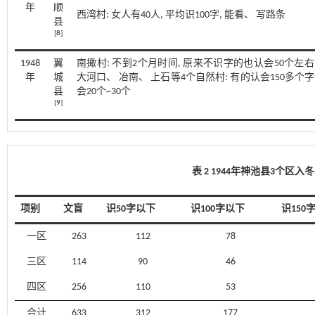
年
顺
西湾村: 女人有40人, 平均识100字, 能看、 写路条
县
[
8
]
1948
翼
南撖村: 不到2个月时间, 原来不识字的也认会50个左右
年
城
大河口、 冶南、 上石等4个自然村: 有的认会150多个字
县
会20个~30个
[
9
]
表 2 1944年神池县3个区
项别
文盲
识50字以下
识100字以下
识150
一区
263
112
78
三区
114
90
46
四区
256
110
53
合计
633
312
177