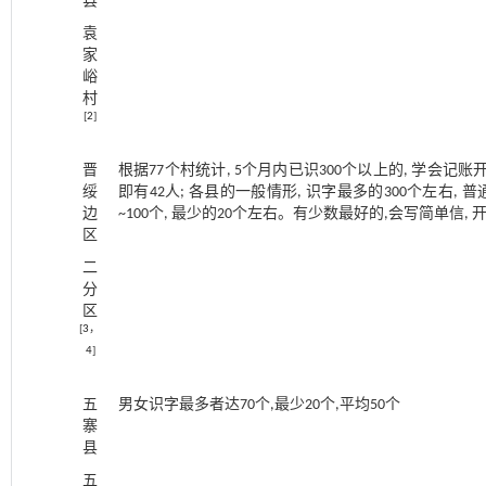
县
袁
家
峪
村
[
2
]
晋
根据77个村统计, 5个月内已识300个以上的, 学会记账
绥
即有42人; 各县的一般情形, 识字最多的300个左右, 普
边
~100个, 最少的20个左右。有少数最好的,会写简单信, 
区
二
分
区
[
3
，
4
]
五
男女识字最多者达70个,最少20个,平均50个
寨
县
五