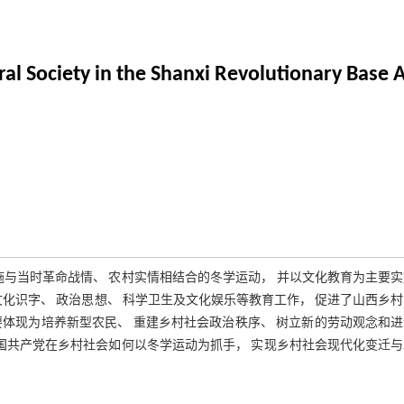
l Society in the Shanxi Revolutionary Base 
施与当时革命战情、 农村实情相结合的冬学运动， 并以文化教育为主要
化识字、 政治思想、 科学卫生及文化娱乐等教育工作， 促进了山西乡
体现为培养新型农民、 重建乡村社会政治秩序、 树立新的劳动观念和
中国共产党在乡村社会如何以冬学运动为抓手， 实现乡村社会现代化变迁