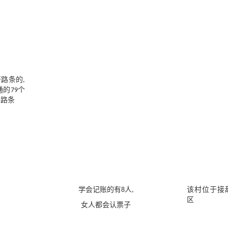
开路条的,
通的79个
开路条
学会记账的有8人,
该村位于接
区
女人都会认票子