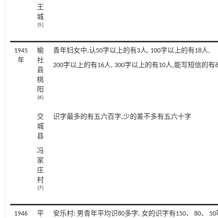
王
城
[
5
]
1945
榆
青年妇女中,认50字以上的有3人, 100字以上的有18人,
年
社
200字以上的有16人, 300字以上的有10人,能写短信的有
县
桃
阳
[
6
]
交
识字最多的有五六百字,少的差不多有五六十字
城
县
冯
家
庄
村
[
7
]
1946
平
安乐村: 男青年平均识80多字, 女的识字有150、 80、 50