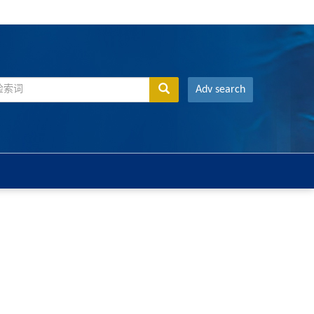
Adv search