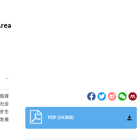
Area
实施媒
村社会
进步生
PDF (543KB)
与发展