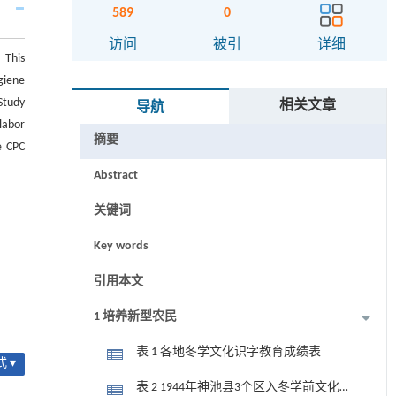
589
0
访问
被引
详细
 This
giene
Study
相关文章
导航
labor
摘要
e CPC
Abstract
关键词
Key words
引用本文
1 培养新型农民
表 1 各地冬学文化识字教育成绩表
 ▾
表 2 1944年神池县3个区入冬学前文化程