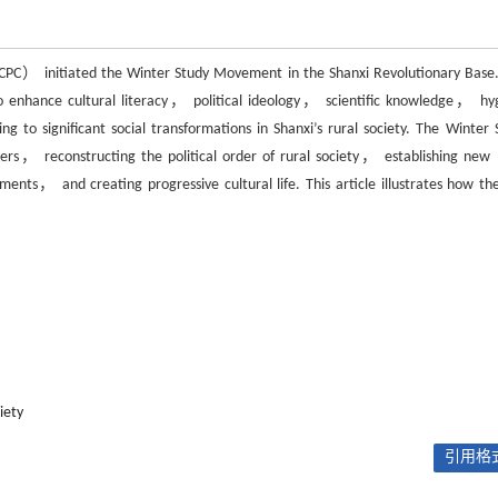
C） initiated the Winter Study Movement in the Shanxi Revolutionary Base.
o enhance cultural literacy， political ideology， scientific knowledge， hy
o significant social transformations in Shanxi’s rural society. The Winter 
mers， reconstructing the political order of rural society， establishing new 
ts， and creating progressive cultural life. This article illustrates how th
iety
引用格式