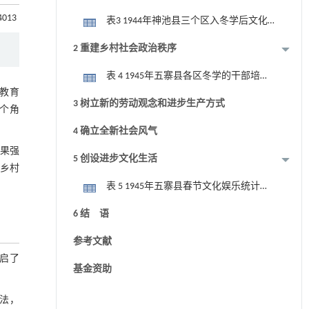
度统计表［4］单位： 人
24013
表3 1944年神池县三个区入冬学后文化
程度统计表［4］单位： 人
2 重建乡村社会政治秩序
表 4 1945年五寨县各区冬学的干部培养
教育
情况表［16］单位： 人
3 树立新的劳动观念和进步生产方式
这个角
4 确立全新社会风气
效果强
5 创设进步文化生活
与乡村
表 5 1945年五寨县春节文化娱乐统计表
［16］
6 结 语
参考文献
开启了
基金资助
法，