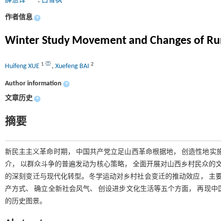
薛慧锋
,
白雪枫
作者信息
+
Winter Study Movement and Changes of Rura
1
2
Huifeng XUE
,
Xuefeng BAI
Author information
+
文章历史
+
摘要
新民主主义革命时期， 中国共产党立足山西革命根据地， 创造性地实
介， 以群众斗争的普遍发动为核心策略， 全面开展对山西乡村民众的文
的深刻变迁与现代化转型。冬学运动对乡村社会变迁的推动效应， 主要
产方式、 确立全新社会风气、 创设进步文化生活等五个方面， 再现
的历史图景。