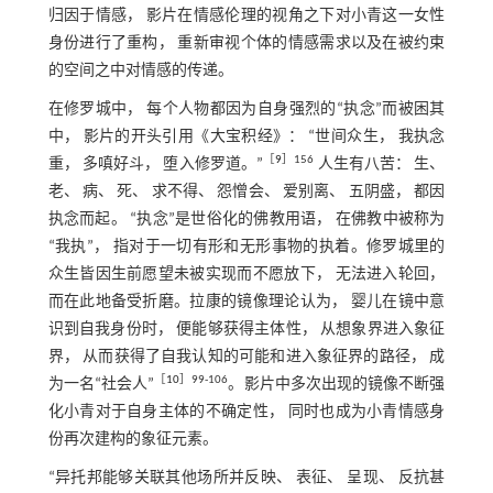
归因于情感， 影片在情感伦理的视角之下对小青这一女性
身份进行了重构， 重新审视个体的情感需求以及在被约束
的空间之中对情感的传递。
在修罗城中， 每个人物都因为自身强烈的“执念”而被困其
中， 影片的开头引用《大宝积经》： “世间众生， 我执念
［
9
］156
重， 多嗔好斗， 堕入修罗道。”
人生有八苦： 生、
老、 病、 死、 求不得、 怨憎会、 爱别离、 五阴盛， 都因
执念而起。 “执念”是世俗化的佛教用语， 在佛教中被称为
“我执”， 指对于一切有形和无形事物的执着。修罗城里的
众生皆因生前愿望未被实现而不愿放下， 无法进入轮回，
而在此地备受折磨。拉康的镜像理论认为， 婴儿在镜中意
识到自我身份时， 便能够获得主体性， 从想象界进入象征
界， 从而获得了自我认知的可能和进入象征界的路径， 成
［
10
］99-106
为一名“社会人”
。影片中多次出现的镜像不断强
化小青对于自身主体的不确定性， 同时也成为小青情感身
份再次建构的象征元素。
“异托邦能够关联其他场所并反映、 表征、 呈现、 反抗甚