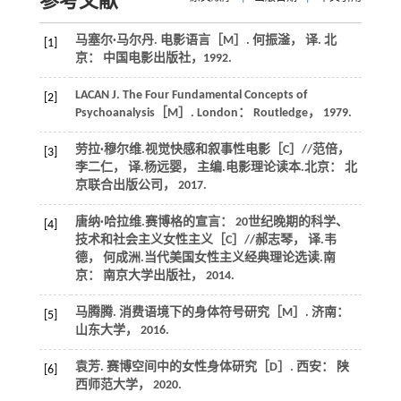
参考文献
马塞尔·马尔丹.
电影语言
［M］. 何振滏， 译. 北
[1]
京： 中国电影出版社，
1992
.
LACAN
J
.
The Four Fundamental Concepts of
[2]
Psychoanalysis
［M］. London： Routledge，
1979
.
劳拉·穆尔维.视觉快感和叙事性电影［C］//范倍，
[3]
李二仁， 译.杨远婴， 主编.电影理论读本.北京：
北
京联合出版公司
，
2017
.
唐纳·哈拉维.赛博格的宣言： 20世纪晚期的科学、
[4]
技术和社会主义女性主义［C］//郝志琴， 译.韦
德， 何成洲.当代美国女性主义经典理论选读.南
京： 南京大学出版社，
2014
.
马腾腾.
消费语境下的身体符号研究
［M］. 济南：
[5]
山东大学，
2016
.
袁芳. 赛博空间中的女性身体研究［D］. 西安： 陕
[6]
西师范大学，
2020
.