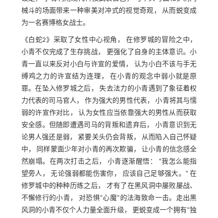
械斗的场面带来一种审美对冲式的视觉奇观， 从而蜕变成
为一名赛博格女战士。
《白蛇2》采取了女性中心视角， 在修罗城的冒险之中，
小青不仅完成了生存挑战， 更强化了自身的主体意识。小
青一直以来反对小白与许宣的爱情， 认为小白不该与手无
缚鸡之力的许宣结为连理， 在小青的观念中弱小就是原
罪。在坠入修罗城之后， 失去法力的小青遇到了象征着权
力代表的司马官人， 作为强大的男性代表， 小青将其与懦
弱的许宣作对比， 认为女性应当依靠强大的男性从而获取
安全感。但随即遭遇司马的背叛和遗弃后， 小青意识到无
论男人强还是弱， 紧要关头仍会背叛， 从而陷入自己怀疑
中， 同样蒙面少年对小青的再次欺骗， 让小青的信念感全
然崩塌。在两次打击之后， 小青逐渐醒悟： “我怎么能指
望旁人， 无论强弱都能伤害你， 应该自己足够强大。” 在
修罗城中的种种历练之后， 才有了在黑风洞中屡败屡战、
不懈修行的小青， 对恐惧“心魔”的法海致命一击。走出黑
风洞的小青不仅个人力量全面升级， 更蜕变成一个拥有“独