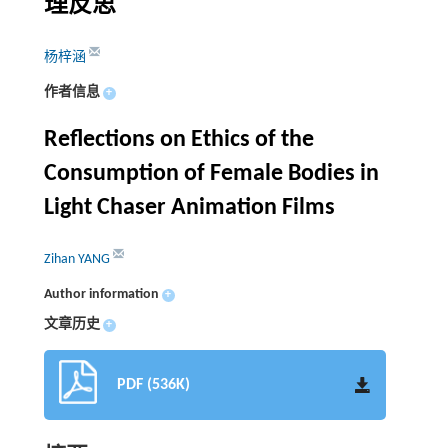
理反思
杨梓涵
作者信息
+
Reflections on Ethics of the
Consumption of Female Bodies in
Light Chaser Animation Films
Zihan YANG
Author information
+
文章历史
+
PDF (536K)