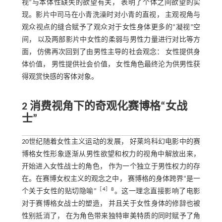
视”与本体性缺失的欲望有关， 表明了个体之间欲望的实
现。影片中司马在小青洗澡时对小青的直视， 主观视角与
观众视点的缝合赋予了观众对于女性身体更多的“凝视”空
间， 以及两部影片中女性的柔弱与男性力量进行对比等方
面， 仿佛再次回到了由男性主导的社会观念： 女性提供身
体价值， 男性提供社会价值， 女性角色最终沦为供男性获
得观赏快感的客体对象。
2 消费视角下的奇观化赛博格“女战
士”
20世纪随着女性主义运动的发展， 好莱坞科幻电影中的赛
博格女性形象逐渐从男性欲望和权力的视角中解放出来，
开始进入女性战士的角色， 作为一个独立于男性权力的存
在。在赛博女权主义的观念之中， 赛博格的身体跨界“是一
［
4
］8
个关于女性的贴切隐喻”
。这一理念直接影响了电影
对于赛博格女战士的塑造， 并且关于女性身体的修辞也被
性别抵消了， 在为角色带来独特审美特质的同时赋予了角