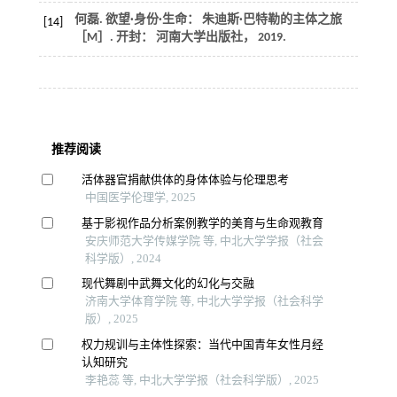
何磊.
欲望·身份·生命： 朱迪斯·巴特勒的主体之旅
[14]
［M］. 开封： 河南大学出版社，
2019
.