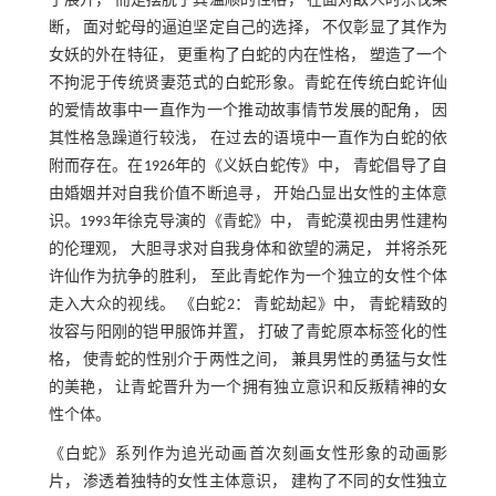
子展开， 而是摆脱了其温顺的性格， 在面对敌人时杀伐果
断， 面对蛇母的逼迫坚定自己的选择， 不仅彰显了其作为
女妖的外在特征， 更重构了白蛇的内在性格， 塑造了一个
不拘泥于传统贤妻范式的白蛇形象。青蛇在传统白蛇许仙
的爱情故事中一直作为一个推动故事情节发展的配角， 因
其性格急躁道行较浅， 在过去的语境中一直作为白蛇的依
附而存在。在1926年的《义妖白蛇传》中， 青蛇倡导了自
由婚姻并对自我价值不断追寻， 开始凸显出女性的主体意
识。1993年徐克导演的《青蛇》中， 青蛇漠视由男性建构
的伦理观， 大胆寻求对自我身体和欲望的满足， 并将杀死
许仙作为抗争的胜利， 至此青蛇作为一个独立的女性个体
走入大众的视线。 《白蛇2： 青蛇劫起》中， 青蛇精致的
妆容与阳刚的铠甲服饰并置， 打破了青蛇原本标签化的性
格， 使青蛇的性别介于两性之间， 兼具男性的勇猛与女性
的美艳， 让青蛇晋升为一个拥有独立意识和反叛精神的女
性个体。
《白蛇》系列作为追光动画首次刻画女性形象的动画影
片， 渗透着独特的女性主体意识， 建构了不同的女性独立