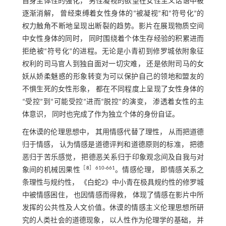
自身主体性的强化， 男性凝视的欲望在女性主义话语中被
逐渐消解， 曾经束缚着女性身体的“被凝视”和“符号化”的
权力触角不断地呈现出断裂的趋势。影片在展现物质空间
中女性身体的同时， 同时围绕着个体生存经验的积累进而
拒绝被“符号化”的进程。无论是小青初到修罗城依附象征
权利的司马官人到独自面对一切灾难， 还是依附司马的女
妖从娇柔魅惑的形象转变为可以保护自己的领地和盟友的
不惧生死的女性形象， 都在不同程度上呈现了女性身体的
“受控”到“可能受控”进而“脱控”的演变， 渗透着女性的主
体意识， 同时也完成了作为独立个体的身份自证。
在休谟的伦理思想中， 其用情感代替了理性， 从而把道德
归于情感， 认为情感是道德评判和道德原则的标准， 把德
恶归于苦乐感觉， 把德恶关系归于印象观念间及自我与对
［
8
］610-661
象间的机械因果性
。情感伦理， 即情感关系之
条理性与规约性， 《白蛇2》中小青在极具规约性的修罗城
中被情感困住， 也因情感而得救， 体现了情感在影片中所
发挥的公共性及人文价值。休谟的情感主义伦理思想所研
究的人类社会的道德现象， 以人性作为伦理学的基础， 并