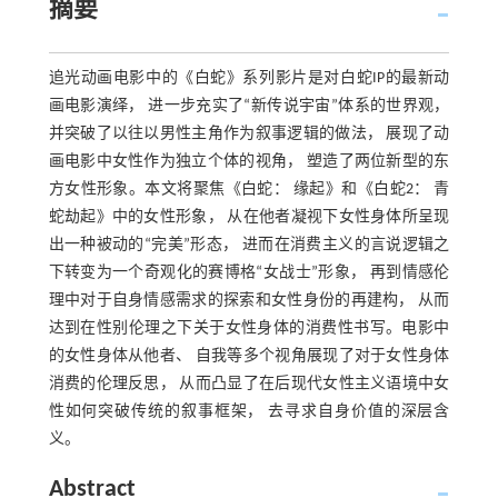
摘要
追光动画电影中的《白蛇》系列影片是对白蛇IP的最新动
画电影演绎， 进一步充实了“新传说宇宙”体系的世界观，
并突破了以往以男性主角作为叙事逻辑的做法， 展现了动
画电影中女性作为独立个体的视角， 塑造了两位新型的东
方女性形象。本文将聚焦《白蛇： 缘起》和《白蛇2： 青
蛇劫起》中的女性形象， 从在他者凝视下女性身体所呈现
出一种被动的“完美”形态， 进而在消费主义的言说逻辑之
下转变为一个奇观化的赛博格“女战士”形象， 再到情感伦
理中对于自身情感需求的探索和女性身份的再建构， 从而
达到在性别伦理之下关于女性身体的消费性书写。电影中
的女性身体从他者、 自我等多个视角展现了对于女性身体
消费的伦理反思， 从而凸显了在后现代女性主义语境中女
性如何突破传统的叙事框架， 去寻求自身价值的深层含
义。
Abstract