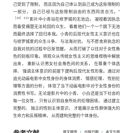
己受到了限制， 而且因为自己体认到自己成为这些限制的
一部分， 自己已经与这些限制自由的东西同流合污。”
［
14
］113
影片中小青站在修罗城的无池边， 凝视着因执念
而备受痛楚无法轮回的众生， 看着他们一个一个跳下无池
而最终选择了回归本我。小青的后现代女性主义意识也在
与修罗城里的众生斗争、 与法海对抗、 与不愿舍弃执念的
自我对抗的过程中日渐觉醒， 从而打破了以往对于女性角
色的刻板印象。将观众从传统女性主义的思维桎梏中解放
出来， 重新认识男女社会角色间的关系， 在尊重个体选
择、 强调主体意识的前提下建构后现代女性形象。通过对
追光动画电影中女性身份的身体消费、 情感伦理、 性别伦
理等方面的分析， 体现了当下动画电影中对于女性身份的
消费性书写。无论是影片中的小青、 小白还是当下社会的
每一位女性， 只有认识到自身所处的伦理困境， 通过建立
完整的、 独立的性别主体意识， 才能展示女性群体强大的
生命力和反叛精神， 从而建构完整的个体身份。
原文顺序
|
出版日期
|
本文引用