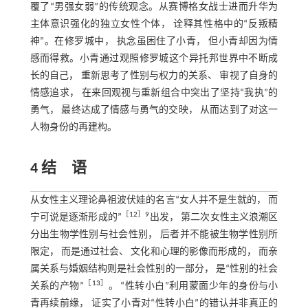
覆了“男强女弱”的传统观念。从赛博格女战士进而升华为
主体意识强化的独立女性个体， 诠释其性格中的“反叛精
神”。在修罗城中， 执念虽困住了小青， 但小青却因为情
感而得救。小青通过观照修罗城这个异托邦世界中不断成
长的自己， 重新思考了性别与权力的关系、 审视了自身的
情感追求， 在来回观视与重新组合中突出了坚持“我执”的
勇气， 最终达成了情感与勇气的交映， 从而达到了对这一
人物身份的再建构。
4 结 语
从女性主义理论鼻祖波伏娃的名言“女人并不是生就的， 而
［
12
］9
宁可说是逐渐形成的”
出发， 第二次女性主义浪潮区
分出生物学性别与社会性别， 后者并不能被生物学性别所
限定， 而是通过社会、 文化和心理的影像而形成的， 而亲
属关系与婚姻结构则是社会性别的一部分， 是“性别的社会
［
13
］
关系的产物”
。 “性转小白”利用蒙面少年的身份与小
青再续前缘， 证实了小青对“性转小白”的错认并非真正的