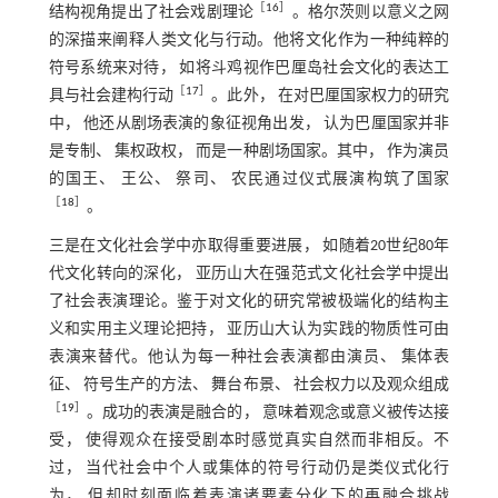
［
16
］
结构视角提出了社会戏剧理论
。格尔茨则以意义之网
的深描来阐释人类文化与行动。他将文化作为一种纯粹的
符号系统来对待， 如将斗鸡视作巴厘岛社会文化的表达工
［
17
］
具与社会建构行动
。此外， 在对巴厘国家权力的研究
中， 他还从剧场表演的象征视角出发， 认为巴厘国家并非
是专制、 集权政权， 而是一种剧场国家。其中， 作为演员
的国王、 王公、 祭司、 农民通过仪式展演构筑了国家
［
18
］
。
三是在文化社会学中亦取得重要进展， 如随着20世纪80年
代文化转向的深化， 亚历山大在强范式文化社会学中提出
了社会表演理论。鉴于对文化的研究常被极端化的结构主
义和实用主义理论把持， 亚历山大认为实践的物质性可由
表演来替代。他认为每一种社会表演都由演员、 集体表
征、 符号生产的方法、 舞台布景、 社会权力以及观众组成
［
19
］
。成功的表演是融合的， 意味着观念或意义被传达接
受， 使得观众在接受剧本时感觉真实自然而非相反。不
过， 当代社会中个人或集体的符号行动仍是类仪式化行
为， 但却时刻面临着表演诸要素分化下的再融合挑战