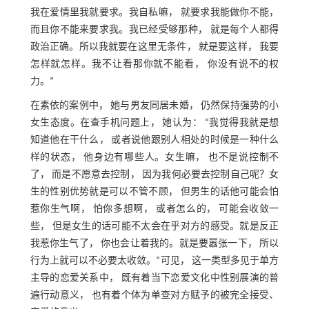
我在爱情里我就要求。我自私嘛， 就要求我能做你不能，
而且你不能来要求我。我已经受够那种， 就是每个人都得
政治正确。所以我就要在这里无条件， 就是要这样， 我要
怎样就怎样。我不让看那你就不能看， 你没有说不的权
力。”
在素依的案例中， 她与男友同居未婚， 仍然保持强势的小
女生态度。在查手机问题上， 她认为： “我觉得我就是想
知道他在干什么， 或者说他跟别人相处的时候是一种什么
样的状态， 他身边有哪些人。女生嘛， 也不是说控制不
了， 而是不愿意去控制， 因为我何必要去控制自己呢？女
生的性别优势就是可以不管不顾， 但男生的话他可能会怕
惹你生气啊， 怕你多想啊， 或者怎么的， 可能会收敛一
些， 但是女生的话可能不太会在乎对方的感受。就是反正
我惹你生气了， 你也会让着我的。就是要嚣张一下， 所以
行为上就可以不必要太收敛。”可见， 这一类型多见于单方
主导的恋爱关系中， 既有着当下恋爱文化中性别展演的普
遍行动意义， 也有着个体为单查对方赋予的被完全接受、