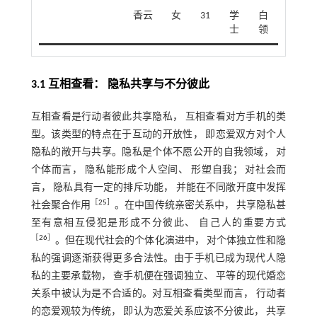
香云
女
31
学
白
士
领
3.1 互相查看： 隐私共享与不分彼此
互相查看是行动者彼此共享隐私， 互相查看对方手机的类
型。该类型的特点在于互动的开放性， 即恋爱双方对个人
隐私的敞开与共享。隐私是个体不愿公开的自我领域， 对
个体而言， 隐私能形成个人空间、 形塑自我； 对社会而
言， 隐私具有一定的排斥功能， 并能在不同敞开度中发挥
［
25
］
社会聚合作用
。在中国传统亲密关系中， 共享隐私甚
至有意相互侵犯是形成不分彼此、 自己人的重要方式
［
26
］
。但在现代社会的个体化演进中， 对个体独立性和隐
私的强调逐渐获得更多合法性。由于手机已成为现代人隐
私的主要承载物， 查手机便在强调独立、 平等的现代婚恋
关系中被认为是不合适的。对互相查看类型而言， 行动者
的恋爱观较为传统， 即认为恋爱关系应该不分彼此， 共享