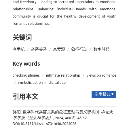
and freedom， leading to increased uncertainty in emotional
relationships. Balancing individual needs with emotional
community is crucial for the healthy development of youth
romantic relationships.
关键词
查手机
/
亲密关系
/
恋爱观
/
象征行动
/
数字时代
Key words
checking phones
/
intimate relationship
/
views on romance
/
symbolic action
/
digital age
引用格式 ▾
引用本文
路阳. 数字时代亲密关系的象征互动与意义建构[J].
中北大
学学报（社会科学版）
, 2024, 40(06): 46-52
DOI:10.3969/j.issn.1673-1646.2024026