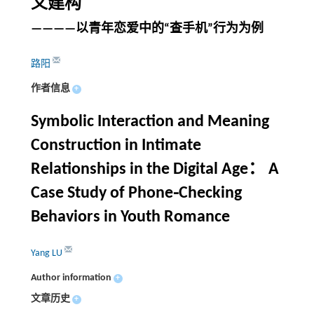
义建构
————以青年恋爱中的“查手机”行为为例
路阳
作者信息
+
Symbolic Interaction and Meaning
Construction in Intimate
Relationships in the Digital Age： A
Case Study of Phone⁃Checking
Behaviors in Youth Romance
Yang LU
Author information
+
文章历史
+