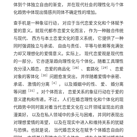
体到个体独立自由的渐变， 并在现代社会的理性化与个体
化趋势中体现出情感共同体不确定性的增加。
查手机是一种象征行动， 对应于当代恋爱文化和个体赋予
爱的意义。就现代都市恋爱文化而言， 作为一种融合传统
与现代、 西方与本土恋爱文化的意义系统， 它提供了一种
同时强调独立与承诺、 自由与责任、 平等与依赖等充满张
力却又理想化的爱情意义。实际上， 现代恋爱观是现代性
的一部分， 它亦逐渐趋向理性化与个体化。随着工具理性
［
28
］
［
29
］
充分浸入婚恋， 恋爱的商品化
、 套路化
、 恋爱
［
30
］
对象的客体化
问题愈发突出， 并伴随着爱情中亲密、
［
4
］
承诺、 激情的分离
， 以及婚姻中的性、 爱、 婚分离
［
31
］
等问题
。对个体而言， 恋爱关系的象征行动在于爱的
意义建构和传递。不过， 人们在婚恋理性化和个体化的现
代趋势中同时面对着当代恋爱文化在公开领域呈现出的浪
漫美好， 以及在私人领域中的多元与困难， 并同时表现出
对理想爱情的渴望， 以及在现实中进入和维持关系的犹疑
与恐惧。也就是说， 当代婚恋文化在赋予个体婚恋自由的