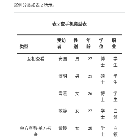
案例分类如
表 2
所示。
表 2 查手机类型表
受访
性
年
学
职
类型
者
别
龄
位
业
互相查看
安国
男
27
博
学
士
生
博明
男
23
硕
学
士
生
雪燕
女
26
博
学
士
生
敏静
女
27
学
白
士
领
单方查看-单方被
紫璇
女
28
学
白
查
士
领