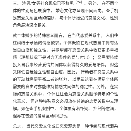
［
24
］
三、 渣男/女等社会现象已不鲜见
。另外， 在不同个
体的性别角色展演中， 婚恋文化亦呈现不同面向。查手机
是恋爱关系互动的缩影， 与个体所接受的恋爱文化、 性别
角色展演深度相关。
就个体赋予的特殊意义而言， 在当代恋爱关系中， 人们往
往纠结于矛盾的情感欲求。个体既欲在现代恋爱中拥有适
当自由度和独立性， 并期望能在恋爱关系中收获更多幸福
感（理想状况下是对方无条件的爱与付出）； 又需要持续
投入自我来经营爱情共同体以获得持久的爱与陪伴， 但这
又降低自我独立性和自由度。因此， 行动者在恋爱关系中
的互动就需要平衡二者的张力， 以尽量达到在满足个体所
需要的自由时亦能维持情感共同体的稳定性。另外， 在实
际的恋爱关系中， 个体往往会为恋爱关系赋予特定的个性
化意义， 但这种特殊意义必须放在普遍的恋爱关系中去理
解。如在查手机案例中， 个体虽有着怀疑、 控制等意涵，
但亦在普遍的爱意互动中进行。
总之， 当代恋爱文化或曰恋爱观念是一种传统与现代混杂