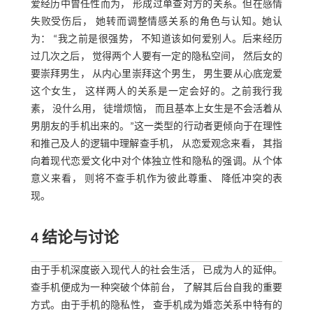
爱经历中曾任性而为， 形成过单查对方的关系。但在感情
失败受伤后， 她转而调整情感关系的角色与认知。她认
为： “我之前是很强势， 不知道该如何爱别人。后来经历
过几次之后， 觉得两个人要有一定的隐私空间， 然后女的
要崇拜男生， 从内心里崇拜这个男生， 男生要从心底宠爱
这个女生， 这样两人的关系是一定会好的。之前我行我
素， 没什么用， 徒增烦恼， 而且基本上女生是不会活着从
男朋友的手机出来的。”这一类型的行动者更倾向于在理性
和推己及人的逻辑中理解查手机， 从恋爱观念来看， 其指
向着现代恋爱文化中对个体独立性和隐私的强调。从个体
意义来看， 则将不查手机作为彼此尊重、 降低冲突的表
现。
4 结论与讨论
由于手机深度嵌入现代人的社会生活， 已成为人的延伸。
查手机便成为一种突破个体前台， 了解其后台自我的重要
方式。由于手机的隐私性， 查手机成为婚恋关系中特有的