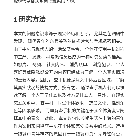
论现代亲密关系何以维系的问题。
1 研究方法
本文的问题意识来源于现实经历和思考， 尤其是在调研中
发现， 现代青年的恋爱关系的转折常常与手机紧密相关。
由于手机与现代人的生活深度融合， 个体在使用手机过程
中生产、 发送、 积累的信息已成为一种可供阅读的档案。
如照片、 视频、 社交内容、 消费账单、 浏览记录、 个人
喜好等或隐私或公开的内容已经成为了解一个人真实情况
的重要内容。因此， 查手机便是深入个体后台区域， 了解
其真实状况的快捷方式。换言之， 通过查手机人们可以快
速了解一个人干了什么以及对方是什么人。另外， 在现实
恋爱关系中， 查手机同时受个体欲求、 恋爱文化、 性别角
色等因素影响， 而理解查手机的关键在于从个体角度来阐
释其中的意义。对此， 本文以14名长期生活在上海的青年
作为案例来阐释查手机在个体和恋爱关系中的意义。选择
一线城市青年样本的原因在于一线城市具有先导性特点，