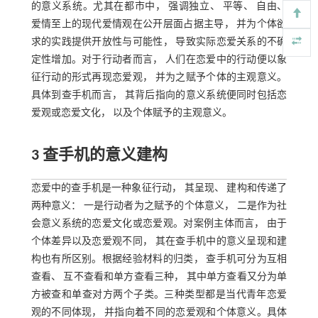
的意义系统。尤其在都市中， 强调独立、 平等、 自由、
爱情至上的现代爱情观在公开层面占据主导， 并为个体欲
求的实践提供开放性与可能性， 导致实际恋爱关系的不确
定性增加。对于行动者而言， 人们在恋爱中的行动便以象
征行动的形式再现恋爱观， 并为之赋予个体的主观意义。
具体到查手机而言， 其背后指向的意义系统便同时包括恋
爱观或恋爱文化， 以及个体赋予的主观意义。
3 查手机的意义建构
恋爱中的查手机是一种象征行动， 其呈现、 建构和传递了
两种意义： 一是行动者为之赋予的个体意义， 二是作为社
会意义系统的恋爱文化或恋爱观。对案例主体而言， 由于
个体差异以及恋爱观不同， 其在查手机中的意义呈现和建
构也有所区别。根据经验材料的归类， 查手机可分为互相
查看、 互不查看和单方查看三种， 其中单方查看又分为单
方被查和单查对方两个子类。三种类型都是当代青年恋爱
观的不同体现， 并指向着不同的恋爱观和个体意义。具体