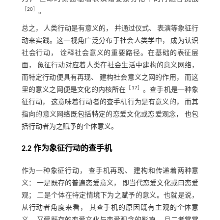
［
20
］
。
总之， 人类行动是有意义的， 并通过仪式、 表演等象征行
动来实践。这一视角广泛分布于社会人类学中， 成为认识
社会行动， 诠释社会意义的重要路径。在基础的表征层
面， 象征行动对应着人类在社会生活中建构的意义网络，
而特定行动便具有再现、 建构社会意义之网的作用， 而这
［
17
］
里的意义之网便是文化的内核所在
。查手机是一种象
征行动， 这意味着行动者的查手机行为是有意义的， 而其
指向的意义网络既包括特定的恋爱文化或恋爱观念， 也包
括行动者为之赋予的个体意义。
2.2 作为象征行动的查手机
作为一种象征行动， 查手机再现、 建构和传递着两种意
义： 一是既存的普遍恋爱意义， 即当代恋爱文化或曰恋爱
观； 二是个体在特定情境下为之赋予的意义。也就是说，
从行动者角度来看， 其查手机的原因既有主观的个体意