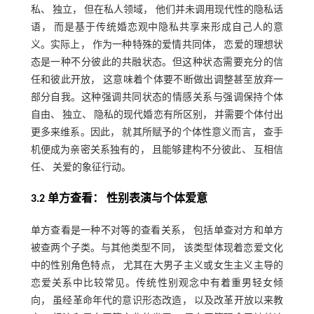
私、 独立， 但在私人领域， 他们并未调用现代性的隐私话
语， 而是基于传统婚恋观中隐私共享来形成自己人的意
义。实际上， 作为一种特殊的爱情共同体， 恋爱的理想状
态是一种不分彼此的共融状态。但这种状态需要充分的信
任和彼此开放， 这意味着个体要不断做出调整甚至放弃一
部分自我。这种强调共同状态的情感关系与强调保持个体
自由、 独立、 隐私的现代婚恋有所区别， 并需要个体付出
更多来维系。因此， 就其所赋予的个体性意义而言， 查手
机便成为亲密关系独有的， 且能够建构不分彼此、 互相信
任、 关爱的象征行动。
3.2 单方查看： 性别表演与个体爱意
单方查看是一种不对等的查看关系， 包括单查对方和单方
被查两个子类。与其他类型不同， 该类型体现着恋爱文化
中的性别角色特点， 尤其在大男子主义或女生主义主导的
恋爱关系中比较常见。传统性别观念中有着重男轻女倾
向， 虽经革命年代的意识形态改造， 以及改革开放以来教