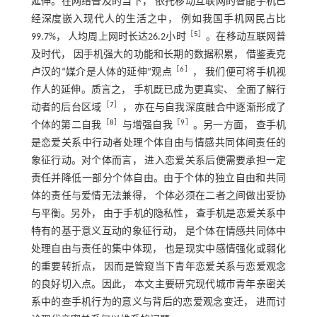
延伸。在网络普及的当下， 依托移动互联网的智能手机已
经深度嵌入现代人的生活之中， 例如我国手机网民占比
［
5
］
99.7%， 人均周上网时长达26.2小时
。在移动互联网普
及时代， 因手机强大的功能和长期的数据积累， 借鉴麦克
［
6
］
卢汉的“媒介是人体的延伸”观点
， 我们便可将手机视
作人的延伸。质言之， 手机既已成为更真实、 全面了解行
［
7
］
动者的后台区域
， 亦在与自我深度融合中逐渐形成了
［
8
］
［
9
］
个体的第二自我
与增强自我
。另一方面， 查手机
是恋爱关系中行动者处理个体自由与情感共同体间责任的
象征行动。对个体而言， 进入恋爱关系后便需要承担一定
责任并降低一部分个体自由。由于个体的独立自由和共同
体的责任与爱情无法兼得， 个体必须在二者之间做出妥协
与平衡。另外， 由于手机的隐私性， 查手机是恋爱关系中
特有的基于意义互动的象征行动， 是个体在情感共同体中
处理自由与责任的集中体现， 也是现实中感情强化或弱化
的重要转折点， 因而是管窥当下青年恋爱关系与恋爱观念
的良好切入点。因此， 本文主要研究现代城市青年亲密关
系中的查手机行为的意义与背后的恋爱观念变迁， 进而讨