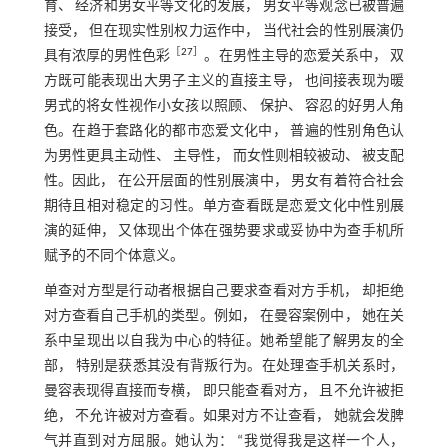
育、 经济和男女平等文化的发展， 男女平等观念已被普遍
接受， 但在现实性别权力运作中， 当代社会的性别展演仍
［
27
］
具有浓厚的男性色彩
。在男性主导的恋爱关系中， 双
方既可能表现出大男子主义的直接主导， 也间接表现为暖
男式的将女性视作小女孩以照顾、 保护、 容忍的好男人角
色。在趋于套路化的都市恋爱文化中， 普遍的性别角色认
为男性更具主动性、 主导性， 而女性则相较被动、 被支配
性。因此， 在公开层面的性别展演中， 男女有着符合社会
期待且相对稳定的习性。单方查看既是恋爱文化中性别展
演的延伸， 又体现出个体在强势要求或妥协中为查手机所
赋予的不同个体意义。
单查对方型是行动者根据自己要求查看对方手机， 却拒绝
对方查看自己手机的类型。例如， 在曼容案例中， 她在关
系中呈现出以自我为中心的特征。她希望能了解男友的全
部， 特别是获悉其没有背叛行为。在处理查手机关系时，
曼容表现得直接而专横， 即只能查看对方， 且不允许被拒
绝， 不允许被对方查看。如果对方不让查看， 她就会发脾
气并直到对方屈服。她认为： “我觉得我是这样一个人，