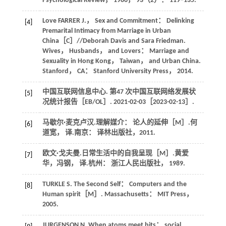
Psychological Review
，
1986
，
93
（2）： 119–135.
Love
FARRER J.
， Sex and Commitment： Delinking
[4]
Premarital Intimacy from Marriage in Urban
China［C］//Deborah Davis and Sara Friedman.
Wives， Husbands， and Lovers： Marriage and
Sexuality in Hong Kong， Taiwan， and Urban China.
Stanford， CA： Stanford University Press，
2014
.
中国互联网信息中心. 第47 次中国互联网络发展状
[5]
况统计报告［EB/OL］. 2021-02-03［2023-02-13］.
马歇尔·麦克卢汉.
理解媒介： 论人的延伸
［M］.何
[6]
道宽， 译.南京： 译林出版社，
2011
.
欧文·戈夫曼.
日常生活中的自我呈现
［M］.黄爱
[7]
华，冯钢， 译.杭州： 浙江人民出版社，
1989
.
TURKLE
S
.
The Second Self： Computers and the
[8]
Human spirit
［M］. Massachusetts： MIT Press，
2005
.
JURGENSON
N
. When atoms meet bits： social