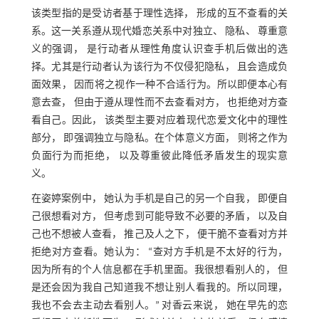
该类型指的是受访者基于理性选择， 形成的互不查看的关
系。这一关系遵从现代婚恋关系中对独立、 隐私、 尊重意
义的强调， 是行动者从理性角度认识查手机后做出的选
择。尤其是行动者认为该行为不仅侵犯隐私， 且会造成负
面效果， 因而将之视作一种不合适行为。所以即便本心有
意去查， 但由于遵从理性而不去查看对方， 也拒绝对方查
看自己。因此， 该类型主要对应着现代恋爱文化中的理性
部分， 即强调独立与隐私。在个体意义方面， 则将之作为
负面行为而拒绝， 以及尊重彼此降低矛盾发生的现实意
义。
在姿婷案例中， 她认为手机是自己的另一个自我， 即便自
己很想看对方， 但考虑到可能导致不必要的矛盾， 以及自
己也不想被人查看， 推己及人之下， 便干脆不查看对方并
拒绝对方查看。她认为： “查对方手机是不太好的行为，
因为所有的个人信息都在手机里面。我很想看别人的， 但
是还会因为我自己知道我不想让别人看我的。所以同理，
我也不会去主动去看别人。” 对香云来说， 她在早先的恋