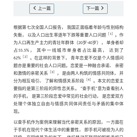
上一篇
下一篇
根据第七次全国人口报告， 我国正面临着年龄与性别结构
［
1
］
失衡， 以及人口出生率逐年下跌等重要人口问题
。作
为人口再生产主力的青壮年群体（20岁-40岁）， 单身者却
占55.5%， 其中一线城市单身者占比最高， 达到了
［
2
］
62%
。在这样的背景下， 青年恋爱不仅是个人情感问
题亦是重要的社会人口问题。恋爱是一种融合承诺、 亲密
［
3
］
和激情的亲密关系
， 是由两人构筑的情感共同体， 并
［
4
］
分为相互吸引、 了解和情感关系阶段
。本文的恋爱主
要指的是第三阶段的异性恋关系。 “查手机”意为查看别人
的手机， 是第三阶段恋爱中常见的社会行动， 是恋爱双方
处理个体独立自由与情感共同体间责任与矛盾的集中体
现。
以查手机作为案例来理解当代亲密关系的原因， 一方面在
于手机在现代个体生活中的重要性， 即手机可被视为人的