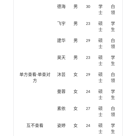
德海
男
30
学
白
士
领
飞宇
男
23
硕
学
士
生
建华
男
29
硕
白
士
领
昊天
男
23
硕
学
士
生
单方查看-单查对
沐芸
女
29
硕
白
方
士
领
曼蓉
女
24
硕
学
士
生
素依
女
27
硕
白
士
领
互不查看
姿婷
女
24
硕
学
士
生