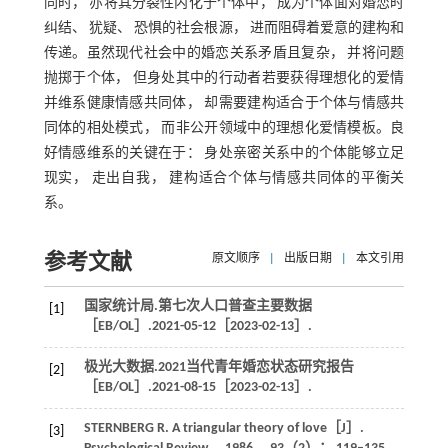
同时， 亦将其分裂性内化于个体中， 成为个体面对婚恋时
纠结、 犹疑、 恐惧的社会根源， 进而阻碍着爱意的建构和
传递。虽然现代社会中的婚恋关系矛盾且复杂， 并将问题
抛掷于个体， 但身处其中的行动者若要获得理想化的爱情
并维系健康情感共同体， 却需要建构适合于个体与情感共
同体的相处模式， 而非公开领域中的理想化爱情模板。良
好情感维系的关键在于： 身处亲密关系中的个体能够立足
现实， 走出自我， 建构适合个体与情感共同体的平衡关
系。
参考文献
原文顺序
|
出版日期
|
本文引用
国家统计局.第七次人口普查主要数据
[1]
［EB/OL］.2021-05-12［2023-02-13］.
极光大数据.2021当代青年婚恋状态研究报告
[2]
［EB/OL］.2021-08-15［2023-02-13］.
STERNBERG
R
. A triangular theory of love［J］.
[3]