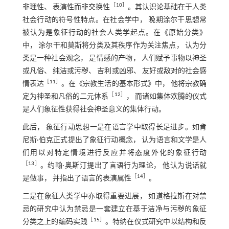
［
10
］
非理性、 表演性而非交换性
。其认识论基础在于人类
社会行动的符号性特点。在社会学中， 晚期涂尔干思想常
被认为是象征行动的社会人类学起点。在《原始分类》
中， 涂尔干和莫斯将分类及其秩序作为关注焦点， 认为分
类是一种社会观念， 是情感的产物， 人们赋予事物以神圣
或凡俗、 纯洁或污秽、 吉利或凶邪、 友好或敌对的社会感
［
11
］
情表达
。在《宗教生活的基本形式》中， 他将宗教确
［
12
］
定为神圣和凡俗的二元体系
， 而诸如集体欢腾的仪式
是人们象征性获得社会神圣意义的集体行动。
此后， 象征行动思想一是在语言学中取得长足进步。如肯
尼斯·伯克正式提出了象征行动概念， 认为语言和文学是人
们用以对特定情境进行反应并将态度外化的象征行动
［
13
］
。约翰·奥斯汀提出了言语行为理论， 他认为说话就
［
14
］
是做事， 并指出了语言的表演属性
。
二是在象征人类学中亦取得重要进展， 如道格拉斯在对禁
忌的研究中认为禁忌是一套建立在基于洁净与污秽的象征
［
15
］
分类之上的编码实践
。特纳在仪式研究中以结构和反