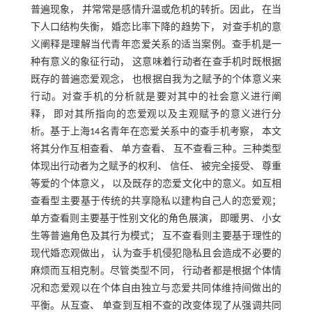
普遍现象， 并常常是感情升温或危机的转折。因此， 在当
下人口结构失衡， 婚恋比率下降的趋势下， 对查手机的意
义阐释是理解当代青年恋爱关系的适当案例。查手机是一
种有意义的象征行动， 这意味着行动者在查手机时既根据
既存的普遍恋爱观念， 也根据自我为之赋予的个体意义来
行动。对查手机的分析就是要对其中的社会意义进行阐
释， 即对其所指向的恋爱观以及主观赋予的意义进行分
析。基于上海14名青年在恋爱关系中的查手机考察， 本文
将其分作互相查看、 单方查看、 互不查看三种。三种类型
体现出行动者为之赋予的权利、 信任、 被完全接受、 尊重
等爱的个体意义， 以及既存的恋爱文化中的意义。如互相
查看型主要基于传统的共享隐私以建构自己人的恋爱观；
单方查看则主要基于性别文化的角色展演， 即暖男、 小女
生等普遍角色及其行为模式； 互不查看则主要基于理性的
现代婚恋观做出， 认为查手机侵犯隐私且会造成不必要的
麻烦而互相克制。尽管类型不同， 行动者都是根据个体情
况和恋爱观以在个体自由独立与恋爱共同体维持间做出的
平衡。从互查、 单查到互相不查的改变体现了从强调共同