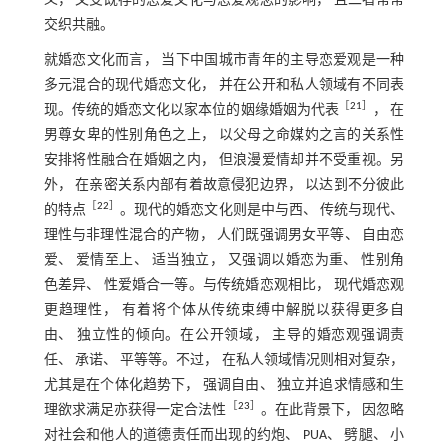
义， 又受既存的恋爱文化与恋爱观念的影响， 且二者常常
交织共融。
就婚恋文化而言， 当下中国城市青年的主导恋爱观是一种
多元混合的现代婚恋文化， 并在公开和私人领域有不同表
［
21
］
现。传统的婚恋文化以家本位的姻缘婚姻为代表
， 在
男尊女卑的性别角色之上， 以父母之命媒妁之言的关系性
安排将性融合在婚姻之内， 但浪漫爱情却并不受重视。另
外， 在亲密关系内部有着故意侵犯边界， 以达到不分彼此
［
22
］
的特点
。现代的婚恋文化则是中与西、 传统与现代、
理性与非理性混合的产物， 人们既强调男女平等、 自由恋
爱、 爱情至上、 适当独立， 又强调以婚恋为重、 性别角
色差异、 性爱婚合一等。与传统婚恋观相比， 现代婚恋观
更趋理性， 有着将个体从传统束缚中解脱以获得更多自
由、 独立性的倾向。在公开领域， 主导的婚恋观强调责
任、 承诺、 平等等。不过， 在私人领域情况则相对复杂，
尤其是在个体化趋势下， 强调自由、 独立并追求情感和生
［
23
］
理欲求满足亦获得一定合法性
。在此背景下， 因忽略
对社会和他人的道德责任而出现的约炮、 PUA、 劈腿、 小