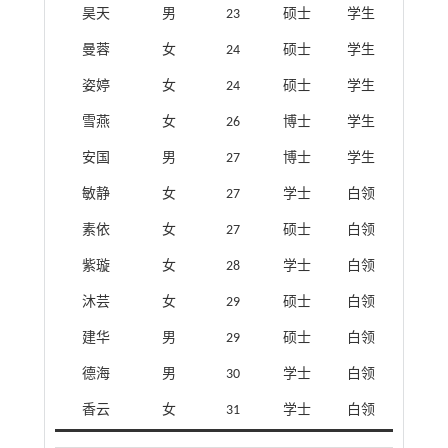
昊天
男
23
硕士
学生
曼蓉
女
24
硕士
学生
姿婷
女
24
硕士
学生
雪燕
女
26
博士
学生
安国
男
27
博士
学生
敏静
女
27
学士
白领
素依
女
27
硕士
白领
紫璇
女
28
学士
白领
沐芸
女
29
硕士
白领
建华
男
29
硕士
白领
德海
男
30
学士
白领
香云
女
31
学士
白领