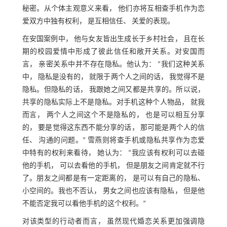
秘密。从个体主观意义来看， 他们亦将互相查手机作为恋
爱双方中独有权利， 是互相信任、 关爱的表现。
在安国案例中， 他与女友皆出生成长于乡村社会， 且在长
期的校园爱情中形成了彼此信任和敞开关系。对安国而
言， 亲密关系中并不存在隐私。他认为： “我们这种关系
中， 隐私是没有的， 就限于两个人之间的话， 我觉得不是
隐私。但隐私的话， 我跟她之间又都是共享的。所以说，
共享的隐私实际上不是隐私。对手机这种个人物品， 就我
而言， 两个人之间这个不是隐私的， 也是可以相互分享
的， 要是觉得这东西不能分享的话， 那可能是两个人的信
任、 沟通的问题。” 雪燕则将查手机或隐私共享作为恋爱
中特有的权利来看待， 她认为： “我应该有权利可以去碰
他的手机， 可以去看他的手机， 但是朋友之间肯定就不行
了。朋友之间都是有一定距离的， 是可以有自己的隐私、
小空间的。我也不否认， 男女之间也应该有隐私， 但是他
不能否定我可以看他手机的这个权利。”
对该类型的行动者而言， 虽然现代婚恋关系更加强调隐