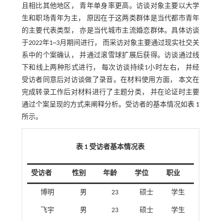
且相比其他地区， 青年单身率更高。访谈对象主要以大学
生和职场青年为主， 原因在于这两类群体是当代都市青年
的主要代表类型， 亦是当代城市主流婚恋群体。具体访谈
于2022年1~3月期间进行， 而采访对象主要通过现实社交关
系中的个案确认， 并通过滚雪球扩展后获得。访谈通过线
下和线上两种形式进行， 每次访谈持续1小时左右， 并经
受访者同意后对访谈做了录音。在材料使用方面， 本文在
完成转录工作后对材料进行了主题分类， 并在论证时主要
通过个案呈现的方式来阐释分析。受访者的基本情况如
表 1
所示。
表 1 受访者基本情况表
受访者
性别
年龄
学位
职业
博明
男
23
硕士
学生
飞宇
男
23
硕士
学生