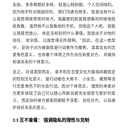
女座， 条条框框好多呀， 就是心特别细， 个人空间啥的。
因为他平时对我挺好的， 我们沟通也很多， 就是没有什么
让我觉得很奇怪的地方。我最想的就是我想看的时候他就
给我看， 虽然他不让我看他的手机， 但他这个人呢， 就能
让我感觉放心， 肯定没有别的什么事情。就是出于对他的
信任、 安全感， 让我觉得无所谓啊。” 因此， 在这一类型
中， 妥协于对方被查既是行动者作为暖男、 温柔女友的恋
爱角色意义， 也有着个体将之作为信任和爱对方， 并维持
和谐关系的个体意义。
总之， 对该类型而言， 查手机在恋爱文化方面指向着既定
的性别文化意义， 是行动者在大男子、 小女生、 暖男等流
行恋爱角色下的社会行动。而对个体而言， 强势的单查对
方更多体现了自己可以随心所欲且被完全接受与爱护的意
义， 而妥协的单方被查则被赋予深爱、 信任对方， 以及维
护良好关系的意义。
3.3 互不查看： 强调隐私的理性与克制