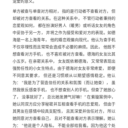
宠爱的意义。
单方被查与单查对方相对， 指的是行动者不查看对方， 但
却被对方查看的关系。在这种关系中， 不管行动者秉持的
恋爱观如何， 都在扮演好男人（暖男）或听话女友的角色
中妥协于另一方， 并将之作为接受和爱对方的表现。如德
海是一名上海青年， 他的婚恋观偏向现代。他认为查手机
不仅非理性而且常常会造成不必要的麻烦。因此， 他既不
想查看对方手机， 也不喜欢被对方查看。德海的女友比其
小五岁。在亲密关系中， 女友既依赖德海， 又常常表现出
强势任性的小女生特点。由于德海对女友非常疼爱， 即便
不同意其要求， 但还是习惯顺从以期望感情稳定。他认
为： “我是为了营造信任的关系和氛围（而让她查）， 虽
然我很反感查手机， 也不想查别人的手机。但查了她放心
了， 没事就好了， 总比她发脾气好嘛！” 在紫璇案例中，
她认同双方应分享秘密并互相查看手机的恋爱观， 但由于
其男友在感情中较具支配性， 且其深爱并信任对方， 所以
她同意对方查看自己， 且对不能查看对方表示理解。她认
为： “他说是个人隐私， 不能全部给我看。因为他这个处