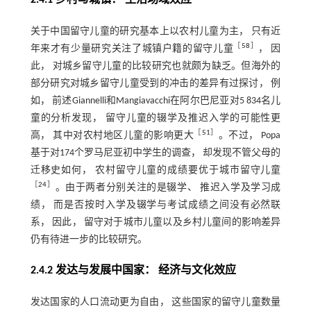
关于中国留守儿童的研究基本上以农村儿童为主， 只有近
［
58
］
年来才有少量研究关注了城镇户籍的留守儿童
， 因
此， 对城乡留守儿童的比较研究也就颇为缺乏。但海外的
部分研究对城乡留守儿童受到的冲击的差异有过探讨， 例
如， 前述Giannelli和Mangiavacchi在阿尔巴尼亚对5 834名儿
童的分析发现， 留守儿童的辍学及推迟入学的可能性更
［
51
］
高， 其中对农村地区儿童的影响更大
。不过， Popa
基于对174个罗马尼亚初中学生的调查， 却发现不管父母的
迁移史如何， 农村留守儿童的成绩要优于城市留守儿童
［
24
］
。由于两者分别关注的是辍学、 推迟入学及学习成
绩， 而是否按时入学及辍学与考试成绩之间没有必然联
系， 因此， 留守对于城市儿童以及乡村儿童间的影响差异
仍有待进一步的比较研究。
2.4.2 发达与发展中国家： 经济与文化效应
发达国家的人口流动更为自由， 这些国家的留守儿童数量