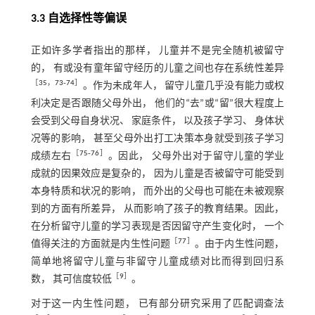
3.3 自选择性等偏误
正如许多学者指出的那样， 儿童并不是完全随机被留守
的， 有或没有童年留守经历的儿童之间也存在系统性差异
［
35
，
73
‐
74
］
。作为未成年人， 留守儿童几乎没有能力或权
利决定是否跟随父母外出， 他们的“去”或“留”很大程度上
会受到父母自身状况、 家庭条件， 以及孩子学习、 身体状
况等的影响， 甚至父母外出打工决策本身就受到孩子学习
［
75
‐
76
］
成绩左右
。因此， 父母外出对于留守儿童的学业
成就的因果效应是复杂的， 因为儿童是否被留守可能受到
本身特质和状况的影响， 而外出的父母也可能在未被观察
到的方面有所差异， 从而影响了孩子的教育结果。因此，
在分析留守儿童的学习表现是否因留守产生变化时， 一个
［
77
］
值得关注的方面就是内生性问题
。由于内生性问题，
简单地将留守儿童与非留守儿童成绩对比而得到回归系
［
9
］
数， 其可信度较低
。
对于这一内生性问题， 已有部分研究采用了匹配调查法