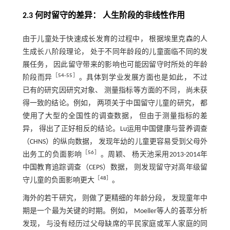
2.3 何时留守的差异： 人生阶段的非线性作用
由于儿童处于快速成长发育的过程中， 根据埃里克森的人
生成长八阶段理论， 处于不同年龄段的儿童面临不同的发
展任务， 因此留守带来的影响也可能因留守时所处的年龄
［
54
‐
55
］
阶段而异
。具体到学业发展方面也是如此， 不过
已有的研究因研究对象、 测量指标等方面的不同， 尚未获
得一致的结论。例如， 两项关于中国留守儿童的研究， 都
使用了大型的全国性的调查数据， 但由于测量指标的差
异， 得出了正好相反的结论。Lu运用中国健康与营养调查
（CHNS）的纵向数据， 发现年幼的儿童更容易受到父母外
［
56
］
出务工的负面影响
。周颖、 杨天池采用2013-2014年
中国教育追踪调查（CEPS）数据， 则发现留守对高年级留
［
48
］
守儿童的负面影响更大
。
海外的若干研究， 则做了更精细的年龄分段， 发现童年中
期是一个最为关键的时期。例如， Moeller等人的荟萃分析
发现， 与没有经历过父母缺席的平民家庭或军人家庭的同