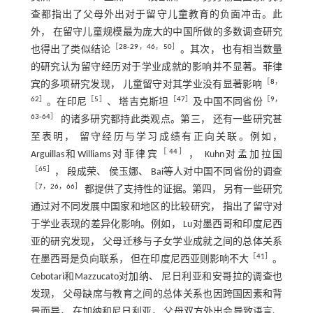
查都指出了父母外出对于留守儿童教育的负面冲击。此
外， 在留守儿童规模最为庞大的中国所做的多数调查研究
［
28
‐
29
，
46
，
50
］
也得出了类似结论
。其次， 也有相当数量
的研究认为留守经历对于学业成就的影响并不显著。菲律
［
8
，
宾的多项研究发现， 儿童留守对其学业没有显著影响
62
］
［
5
］
［
47
］
［
9
，
。在印尼
、 塔吉克斯坦
及中国不同省份
63
‐
64
］
的诸多研究都持此类观点。第三， 还有一些研究甚
至表明， 留守经历与学习成绩有正向关联。例如，
［
44
］
Arguillas和Williams对菲律宾
， Kuhn对孟加拉国
［
65
］
， 段成荣、 侯玉娜、 Bai等人对中国不同省份的调查
［
7
，
26
，
66
］
都提供了支持性的证据。第四， 另有一些研究
通过对不同发展中国家和地区的比较研究， 指出了留守对
于学业表现的差异化影响。例如， Lu对墨西哥和印度尼西
亚的研究发现， 父母迁移与子女学业成就之间的总体关系
［
41
］
在墨西哥是负向联系， 但在印度尼西亚则影响不大
。
Cebotari和Mazzucato对加纳、 尼日利亚和安哥拉的调查也
发现， 父母缺席与教育之间的总体关系也因跨国因素和背
景而异， 在加纳和尼日利亚， 父母双方外出会导致语言、