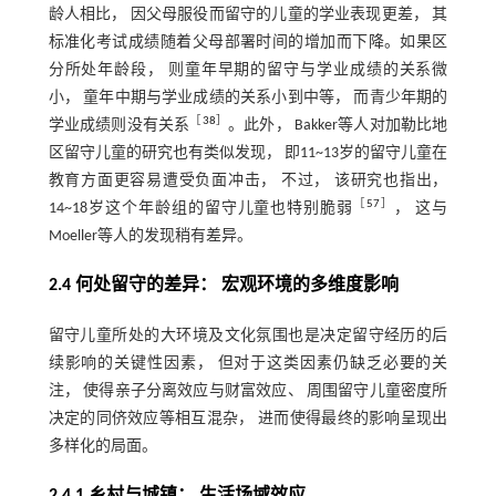
龄人相比， 因父母服役而留守的儿童的学业表现更差， 其
标准化考试成绩随着父母部署时间的增加而下降。如果区
分所处年龄段， 则童年早期的留守与学业成绩的关系微
小， 童年中期与学业成绩的关系小到中等， 而青少年期的
［
38
］
学业成绩则没有关系
。此外， Bakker等人对加勒比地
区留守儿童的研究也有类似发现， 即11~13岁的留守儿童在
教育方面更容易遭受负面冲击， 不过， 该研究也指出，
［
57
］
14~18岁这个年龄组的留守儿童也特别脆弱
， 这与
Moeller等人的发现稍有差异。
2.4 何处留守的差异： 宏观环境的多维度影响
留守儿童所处的大环境及文化氛围也是决定留守经历的后
续影响的关键性因素， 但对于这类因素仍缺乏必要的关
注， 使得亲子分离效应与财富效应、 周围留守儿童密度所
决定的同侪效应等相互混杂， 进而使得最终的影响呈现出
多样化的局面。
2.4.1 乡村与城镇： 生活场域效应