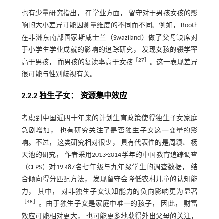
也有少量研究指出， 在学业方面， 留守对于男孩女孩的影
响的大小差异可能因测量维度的不同而不同。例如， Booth
在非洲东南部国家斯威士兰（Swaziland）做了父母缺席对
于小学生学业成就的影响的追踪研究， 发现女孩的辍学率
［
27
］
高于男孩， 而男孩的复读率高于女孩
。这一表现差异
很可能与性别歧视有关。
2.2.2 独生子女： 资源集中效应
考虑到中国近四十年来的计划生育政策使得独生子女家庭
急剧增加， 也有研究关注了是否独生子女这一变量的影
响。不过， 这类研究相对很少， 具有代表性的是周颖、 杨
天池的研究， 作者采用2013-2014学年的中国教育追踪调查
（CEPS）对19 487名七年级与九年级学生的调查数据， 结
合倾向得分匹配方法， 发现留守会降低农村儿童的认知能
力， 其中， 对非独生子女认知能力的负向影响更为显著
［
48
］
。由于独生子女是家庭中唯一的孩子， 因此， 财富
效应可能相对更大， 也可能更多地获得外出父母的关注，