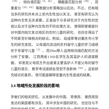
［
73
］
［
9
，
35
］
［
78
］
、 倾向值匹配
、 横截面匹配分析
、 双
［
23
，
63
］
重差分
等数据分析策略加以应对。不过， 仍有相
当多的研究并未对上述内生性加以关注， 甚至有研究认为
这种内生性无关紧要。正是由于众多研究对于内生性的忽
视以及对于这种内生性的不同处理方法， 使得即便都是针
对中国内陆欠发达地区的农村儿童的研究， 也往往得出了
不同甚至针锋相对的结论。例如， 段成荣等对重庆市小学
生的研究发现， 父母国内流动的农村留守儿童的学习成绩
［
7
］
优于非留守儿童
， 而Zhou等人运用倾向值匹配的方法
分析了安徽、 江西两省1 010名学生及其监护人的调查数
据， 却发现父母双方外出或者主要监护人不是父母的留守
［
35
］
儿童的语文、 数学考试成绩会受到不良影响
。这些研
究结论的差异， 很可能是解释变量内生性造成的结果。
3.4 地域所处发展阶段的影响
学者们的相关研究， 从发展中的中国、 菲律宾、 墨西哥到
发达的美国都有涉及， 其中涉及中国的研究， 也往往与不