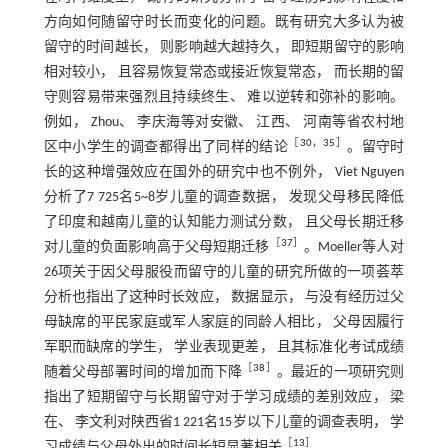
方向如何随留守时长而变化的问题。既有研究大多认为被
留守的时间越长， 则影响越大越持久， 即短期留守的影响
相对较小， 且容易恢复常态或接近恢复常态， 而长期的留
守则容易带来强烈且持续终生、 难以逆转和弥补的影响。
例如， Zhou、 李庆海等对安徽、 江西、 河南等省农村地
［
30
，
35
］
区中小学生的调查都得出了同样的结论
。留守时
长的这种增强效应在国外的研究中也不例外， Viet Nguyen
分析了7 725名5~8岁儿童的调查数据， 发现父母移民降低
了印度和越南儿童的认知能力测试分数， 且父母长期迁移
［
37
］
对儿童的负面影响高于父母短期迁移
。Moeller等人对
26项关于因父母服役而留守的儿童的研究所做的一项荟萃
分析也指出了这种时长效应， 数据显示， 与没有经历过父
母缺席的平民家庭或军人家庭的同龄人相比， 父母因履行
军职而缺席的学生， 学业表现更差， 且其标准化考试成绩
［
38
］
随着父母部署时间的增加而下降
。最近的一项研究则
指出了短期留守与长期留守对于学习成绩的差别效应， 梁
在、 李文利对陕西省1 221名15岁以下儿童的调查表明， 学
［
13
］
习成绩与父母外出的时间长短显著相关
。