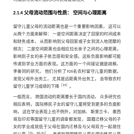
2.1.4 父母流动范围与性质： 空间与心理距离
留守儿童父母的流动距离也是一个重要影响因素， 这可以
从两个方面来解释： 一是空间距离决定了回家的时间成本
和财务成本， 从而影响到父母回家或子女到流入地团聚的
频次； 二是空间距离也会相应拉长亲子之间的心理距离，
影响到子女的亲子依恋感和安全感。这些负面影响都可能
传递到学业方面的表现。这方面的一个间接证据是胡枫、
李善同的研究， 他们分析了926名农村留守儿童的数据，
发现父母外出务工， 尤其是远距离外出务工， 会导致农村
［
39
］
留守儿童学习成绩的下降
。
一般而言， 跨国流动的距离要长于国内流动， 众多研究也
相应表明， 国际移民子女的留守儿童将受到更多的负面影
响， 这在学业表现上也不例外。对加纳、 斯里兰卡、 墨西
哥及印尼等国留守儿童的调查都发现， 国籍迁移父母的子
女的学业成就低于父母在国内迁移及与父母双方一起居住
［
25
，
40
‐
41
］