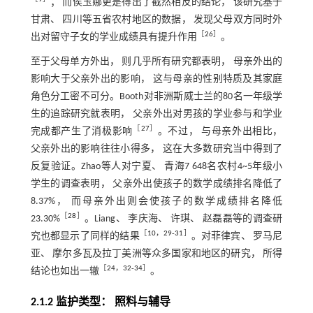
； 而侯玉娜更是得出了截然相反的结论， 该研究基于
甘肃、 四川等五省农村地区的数据， 发现父母双方同时外
［
26
］
出对留守子女的学业成绩具有提升作用
。
至于父母单方外出， 则几乎所有研究都表明， 母亲外出的
影响大于父亲外出的影响， 这与母亲的性别特质及其家庭
角色分工密不可分。Booth对非洲斯威士兰的80名一年级学
生的追踪研究就表明， 父亲外出对男孩的学业参与和学业
［
27
］
完成都产生了消极影响
。不过， 与母亲外出相比，
父亲外出的影响往往小得多， 这在大多数研究当中得到了
反复验证。Zhao等人对宁夏、 青海7 648名农村4~5年级小
学生的调查表明， 父亲外出使孩子的数学成绩排名降低了
8.37%， 而母亲外出则会使孩子的数学成绩排名降低
［
28
］
23.30%
。Liang、 李庆海、 许琪、 赵磊磊等的调查研
［
10
，
29
‐
31
］
究也都显示了同样的结果
。对菲律宾、 罗马尼
亚、 摩尔多瓦及拉丁美洲等众多国家和地区的研究， 所得
［
24
，
32
‐
34
］
结论也如出一辙
。
2.1.2 监护类型： 照料与辅导