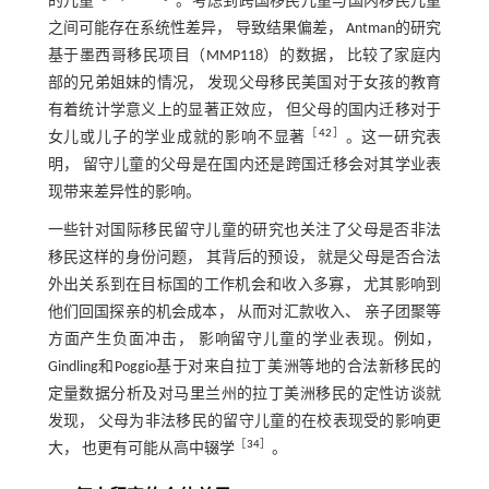
的儿童
。考虑到跨国移民儿童与国内移民儿童
之间可能存在系统性差异， 导致结果偏差， Antman的研究
基于墨西哥移民项目（MMP118）的数据， 比较了家庭内
部的兄弟姐妹的情况， 发现父母移民美国对于女孩的教育
有着统计学意义上的显著正效应， 但父母的国内迁移对于
［
42
］
女儿或儿子的学业成就的影响不显著
。这一研究表
明， 留守儿童的父母是在国内还是跨国迁移会对其学业表
现带来差异性的影响。
一些针对国际移民留守儿童的研究也关注了父母是否非法
移民这样的身份问题， 其背后的预设， 就是父母是否合法
外出关系到在目标国的工作机会和收入多寡， 尤其影响到
他们回国探亲的机会成本， 从而对汇款收入、 亲子团聚等
方面产生负面冲击， 影响留守儿童的学业表现。例如，
Gindling和Poggio基于对来自拉丁美洲等地的合法新移民的
定量数据分析及对马里兰州的拉丁美洲移民的定性访谈就
发现， 父母为非法移民的留守儿童的在校表现受的影响更
［
34
］
大， 也更有可能从高中辍学
。