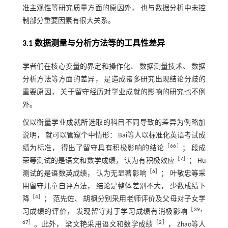
准主观性等研究质量方面的原因外， 也与数据分析中未控
制部分重要因素有很大关系。
3.1 数据测量与分析方法等的工具性差异
学者们在核心变量的界定和操作化、 数据测量技术、 数据
分析方法等方面的差异， 是造成诸多研究出现结论分歧的
重要原因， 关于留守经历对学业成就的影响的研究也不例
外。
仅以衡量学业成就所选取的科目不同导致的差异为例略加
说明， 就可以管窥个中情形： Bai等人以标准化英语考试成
［
66
］
绩为标准， 得出了留守具有积极影响的结论
； 段成
［
7
］
荣等测试的是语文和数学成绩， 认为有积极效应
； Hu
［
6
］
测试的是语数英成绩， 认为无显著影响
； 叶敬忠等采
用留守儿童自评方法， 结论是整体差别不大， 少数成绩下
［
4
］
降
； 范先佐、 胡枫分别采用老师评价及父母对子女学
［
39
，
习成绩的评价， 发现留守对于学习成绩有消极影响
67
］
［
2
］
。此外， 梁文艳采用语文和数学成绩
， Zhao等人