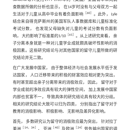
查数据所做的分析也显示， 在14岁时没有与父母双方一起
［
60
］
生活对于儿童从高中毕业有着负面影响
。此外， Lyle
结合来自得克萨斯州的美国军队人事数据库和儿童标准化
考试分数， 也发现父母缺失对儿童的考试分数有负面影
［
61
］
响， 大约影响了标准差的1/10
。从上述研究来看， 亲
子分离本身就是一种对儿童学业成就颇具破坏性影响的消
极因素。这些研究结论与对其他国家的留守儿童所做的研
究结论并无二致。
在广大发展中国家， 由于整体经济与社会发展水平低于发
达国家， 人口迁移带来的积极的财富效应相对更为突出，
有时甚至超出亲子分离带来的消极效应， 因此， 留守对于
学业成就的净效应具有较大的弹性空间， 加上发展中国家
内部也贫富不一， 导致具体的研究结论具有较大的分歧。
相关的研究结论大致可以归为四类， 分别指出了留守对于
教育的消极影响、 积极影响、 无影响及差异化影响。
首先， 多数研究认为留守的消极效应最为突出， 针对拉丁
［
14
，
34
］
［
40
］
［
24
］
美洲
、 亚洲
及欧洲
劳务输出国家的调