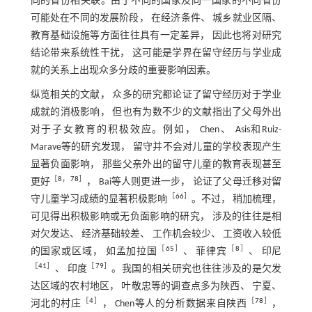
同的省份相关联。由于不同的国家及同一国家的不同省份
可能处在不同的发展阶段， 在经济条件、 城乡就业区隔、
教育基础设施等方面往往具有一定差异， 因此也将对研究
结论带来系统性干扰， 这可能是学界在留守经历与学业成
就的关系上出现众多分歧的重要影响因素。
纵览相关的文献， 众多的研究都论证了留守经历对于学业
成就的消极影响， 但也有为数不少的文献指出了父母外出
对于子女教育的积极效应。例如， Chen、 Asis和Ruiz-
Marave等的研究发现， 留守并不会对儿童的学校表现产生
显著负面影响， 那些父亲外出的留守儿童的教育表现甚至
［
8
，
78
］
更好
， Bai等人则更进一步， 论证了父母迁移对留
［
66
］
守儿童学习成绩的显著积极影响
。不过， 稍加梳理，
可见得出积极影响或无负面影响的研究， 涉及的往往是相
对欠发达、 经济基础较差、 工作机会较少、 工资收入较低
［
65
］
［
8
］
的国家或区域， 如孟加拉国
、 菲律宾
、 印尼
［
41
］
［
79
］
、 印度
。我国的相关研究也往往涉及的是欠发
达区域的农村地区， 叶敬忠等的调查点多为陕西、 宁夏、
［
4
］
［
78
］
河北的村庄
， Chen等人的分析数据来自陕西
，