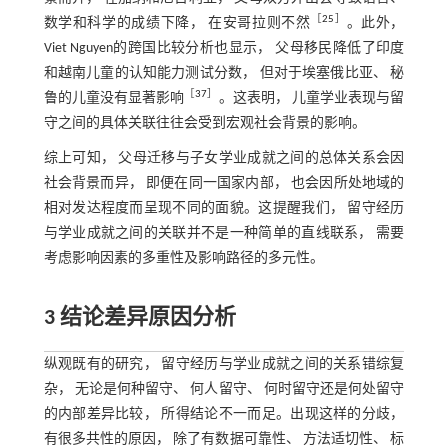
［
25
］
数学和科学的成绩下降， 在安哥拉则不然
。此外，
Viet Nguyen的跨国比较分析也显示， 父母移民降低了印度
和越南儿童的认知能力测试分数， 但对于埃塞俄比亚、 秘
［
37
］
鲁的儿童没有显著影响
。这表明， 儿童学业表现与留
守之间的具体关联往往会受到宏观社会背景的影响。
综上可知， 父母迁移与子女学业成就之间的总体关系会因
社会背景而异， 即便在同一国家内部， 也会因所处地域的
相对发达程度而呈现不同的面貌。这提醒我们， 留守经历
与学业成就之间的关联并不是一种简单的直线联系， 需要
考虑影响因素的多重性及影响路径的多元性。
3 结论差异原因分析
纵观既有的研究， 留守经历与学业成就之间的关系错综复
杂， 无论是何种留守、 何人留守、 何时留守还是何处留守
的内部差异比较， 所得结论不一而足。出现这样的分歧，
有很多共性的原因， 除了有数据可靠性、 方法适切性、 标