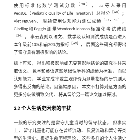
［
28
］
使用标准化数学测试分数
， Jia等人采用
［
68
］
PedsQL（Pediatric Quality of Life Inventory）总得分
；
［
37
，
48
］
Viet Nguyen、 周颖使用认知能力测试成绩
；
Gindling和Poggio测量Woodcock-Johnson标准化考试成绩
［
34
］
， 李云森则以语文、 数学及认知测试成绩是否进入
［
69
］
本年级前10%和前20%为指标
， 后面这些研究都得出
了留守具有消极影响的结论。
综上可知， 得出积极影响或无显著影响结论的研究往往采
取语文、 数学和英语这些基础性学科的成绩为标准， 而以
认知能力、 学业完成率或主观评价为测量指标的研究则大
多得出反向的结论。因篇幅原因， 本文不打算对这方面的
更多分歧做细致交代， 将其留给另一篇论文加以探讨。
3.2 个人生活史因素的干扰
一般的研究关注的是留守儿童当时的留守状态， 但事实
上， 留守儿童也可能存在曾经流动、 反复流动和留守等类
型的生活史。根据生命历程理论， 这些多样的个人生活史