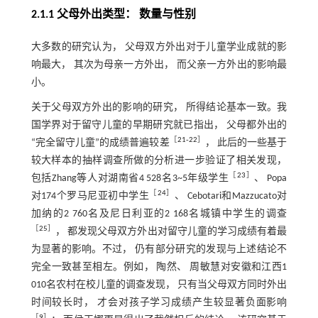
2.1.1 父母外出类型： 数量与性别
大多数的研究认为， 父母双方外出对于儿童学业成就的影
响最大， 其次为母亲一方外出， 而父亲一方外出的影响最
小。
关于父母双方外出的影响的研究， 所得结论基本一致。我
国学界对于留守儿童的早期研究就已指出， 父母都外出的
［
21
‐
22
］
“完全留守儿童”的成绩普遍较差
， 此后的一些基于
较大样本的抽样调查所做的分析进一步验证了相关发现，
［
23
］
包括Zhang等人对湖南省4 528名3~5年级学生
、 Popa
［
24
］
对174个罗马尼亚初中学生
、 Cebotari和Mazzucato对
加纳的2 760名及尼日利亚的2 168名城镇中学生的调查
［
25
］
， 都发现父母双方外出对留守儿童的学习成绩有着最
为显著的影响。不过， 仍有部分研究的发现与上述结论不
完全一致甚至相左。例如， 陶然、 周敏慧对安徽和江西1
010名农村在校儿童的调查发现， 只有当父母双方同时外出
时间较长时， 才会对孩子学习成绩产生较显著负面影响
［
9
］