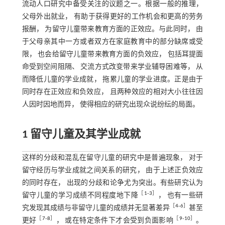
流动人口研究中备受关注的议题之一。根据一般的推理，
父母外出就业， 有助于获得更好的工作机会和更高的劳务
报酬， 为留守儿童带来教育方面的正效应。与此同时， 由
于父母亲其中一方或者双方在家庭教育中的部分缺席或受
限， 也会给留守儿童带来教育方面的负效应， 包括耳提面
命受到空间阻隔、 交流方式改变带来学业辅导困难等， 从
而降低儿童的学业成就， 拖累儿童的学业进度。正是由于
同时存在正效应和负效应， 且两种效应的相对大小往往因
人因时因地而异， 使得相应的研究出现众说纷纭的局面。
1 留守儿童及其学业成就
这样的分歧和混乱在留守儿童的研究中是普遍现象， 对于
留守经历与学业成就之间关系的研究， 由于上述正负效应
的同时存在， 出现的分歧和论争尤为突出。有些研究认为
［
1
‐
3
］
留守儿童的学习成绩不同程度地下降
， 也有一些研
［
4
‐
6
］
究发现其成绩与非留守儿童的成绩并无显著差异
甚至
［
7
‐
8
］
［
9
‐
10
］
更好
， 或在特定条件下才会受到负面影响
。