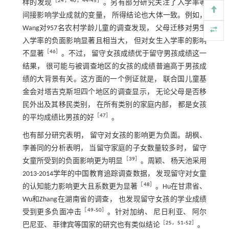
［
24
，
40
，
44
‐
45
］
样的发现
。另有部分研究关注了入学率等
间接影响学业成就的变量， 所得结论也大体一致。例如，
Wang对957名农村学龄儿童的调查发现， 父母迁移对男生
入学率的负面影响显著且相当大， 但对女生入学率的影响
［
46
］
不显著
。不过， 留守女孩成绩优于留守男孩成绩这一
结果， 很可能与被调查地区的女孩的成绩普遍高于男孩成
绩的大背景有关。这方面的一个例证就是， 联合国儿童基
金会对塔吉克斯坦四个地区的调查显示， 无论父母是否移
民外出及其移民类别， 在所有类别的家庭内部， 都是女孩
［
47
］
的平均成绩比男孩的好
。
也有部分研究表明， 留守对女孩的影响更为负面。胡枫、
李善同的分析表明， 当留守家庭的子女数量较多时， 留守
［
39
］
女童所受到的负面影响更为明显
。周颖、 杨天池采用
2013-2014学年的中国教育追踪调查数据， 发现留守对女童
［
48
］
的认知能力影响更大且系数更为显著
。Hu在甘肃省、
Wu和Zhang在湖南省的调查， 也发现留守女孩的学业成绩
［
49
‐
50
］
受到更多负面冲击
。针对加纳、 尼日利亚、 阿尔
［
25
，
51
‐
52
］
巴尼亚、 菲律宾等国家的研究也有类似结论
。