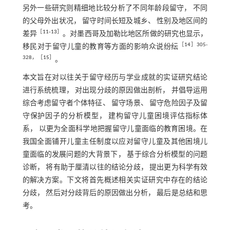
另外一些研究则精细地比较分析了不同年龄段留守， 不同
的父母外出状况， 留守时间长短及城乡、 性别及地区间的
［
11
‐
13
］
差异
。对墨西哥及加勒比地区所做的研究也显示，
［
14
］305-
移民对于留守儿童的教育等方面的影响众说纷纭
328，［
15
］
。
本文旨在对以往关于留守经历与学业成就的实证研究结论
进行系统梳理， 对出现分歧的原因做出剖析， 并倡导运用
综合考虑留守者个体特征、 留守场景、 留守危险因子及留
守保护因子的分析模型， 建构留守儿童困境评估指标体
系， 以更为全面科学地把握留守儿童面临的教育困境。在
我国全面铺开儿童主任制度以应对留守儿童及其他困境儿
童面临的发展问题的大背景下， 基于综合分析模型的问题
诊断， 将有助于厘清以往的结论分歧， 提出更为科学有效
的解决方案。下文将首先概述相关实证研究中存在的结论
分歧， 然后对分歧背后的原因做出分析， 最后是总结和思
考。