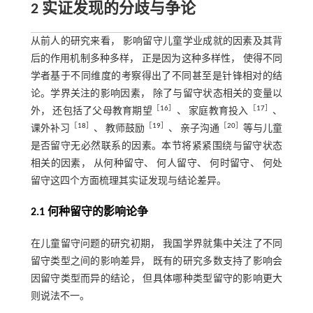
2 实证发现的分歧与争论
从前人的研究来看， 影响留守儿童学业成就的因素及其背
后的作用机制多种多样， 正是因为这种多样性， 使得不同
学者基于不同维度的考察得出了不同甚至是针锋相对的结
论。学界关注的影响因素， 除了与留守状态相关的变量以
［
16
］
［
17
］
外， 还包括了父母教育期望
、 家庭教育投入
、
［
18
］
［
19
］
［
20
］
课外补习
、 教师鼓励
、 亲子沟通
等与儿童
是否留守无必然联系的因素。本节将紧紧围绕与留守状态
相关的因素， 从何种留守、 何人留守、 何时留守、 何处
留守这四个方面梳理其实证发现与结论差异。
2.1 何种留守的影响论争
在儿童留守问题的研究初期， 我国学界就集中关注了不同
留守类型之间的影响差异， 既有的研究多数支持了影响会
因留守类型而异的结论， 但具体哪种类型留守的影响更大
则说法不一。