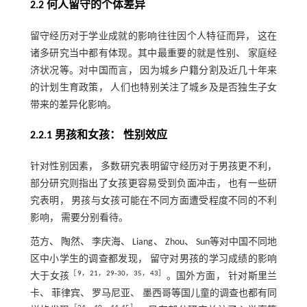
2.2 何人留守的个体差异
留守经历对于学业成就的影响往往因个人特征而异， 这在
诸多研究当中都有体现。其中最重要的就是性别、 家庭经
济状况等。对中国而言， 因为城乡户籍分割及近几十年来
的计划生育政策， 人们也特别关注了城乡及是否独生子女
带来的差异化影响。
2.2.1 男孩和女孩： 性别效应
针对性别因素， 多数研究表明留守经历对于男孩更不利，
部分研究则指出了女孩更容易受到负面冲击， 也有一些研
究表明， 男孩与女孩可能在不同方面遭受程度不同的不利
影响， 需要分别看待。
范方、 陶然、 李庆海、 Liang、 Zhou、 Sun等对中国不同地
区中小学生的调查都发现， 留守对男孩的学习成绩的影响
［
9
，
21
，
29
‐
30
，
35
，
43
］
大于女孩
。国外方面， 针对斯里兰
卡、 菲律宾、 罗马尼亚、 墨西哥等国儿童的调查也都有同