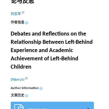
论与反思
刘志军
作者信息
+
Debates and Reflections on the
Relationship Between Left-Behind
Experience and Academic
Achievement of Left⁃Behind
Children
Zhijun LIU
Author information
+
文章历史
+