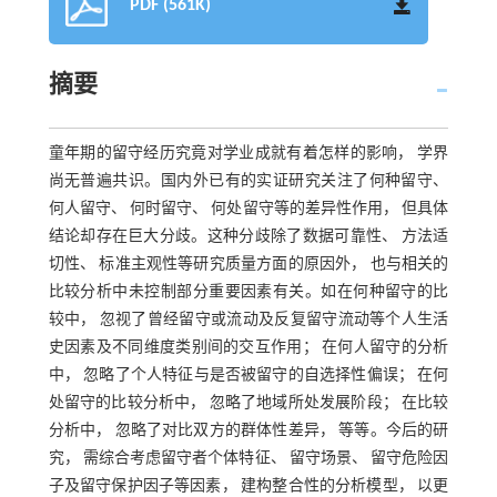
PDF (561K)
摘要
童年期的留守经历究竟对学业成就有着怎样的影响， 学界
尚无普遍共识。国内外已有的实证研究关注了何种留守、
何人留守、 何时留守、 何处留守等的差异性作用， 但具体
结论却存在巨大分歧。这种分歧除了数据可靠性、 方法适
切性、 标准主观性等研究质量方面的原因外， 也与相关的
比较分析中未控制部分重要因素有关。如在何种留守的比
较中， 忽视了曾经留守或流动及反复留守流动等个人生活
史因素及不同维度类别间的交互作用； 在何人留守的分析
中， 忽略了个人特征与是否被留守的自选择性偏误； 在何
处留守的比较分析中， 忽略了地域所处发展阶段； 在比较
分析中， 忽略了对比双方的群体性差异， 等等。今后的研
究， 需综合考虑留守者个体特征、 留守场景、 留守危险因
子及留守保护因子等因素， 建构整合性的分析模型， 以更