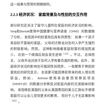
这一结果与惯常的预期相符。
2.2.3 经济状况： 家庭背景及与性别的交互作用
部分研究还关注了留守儿童所在家庭的经济状况的影响，
Yang和Bansak使用中国健康与营养调查（CHNS）的数据做
了分析， 发现其中的财富效应具有异质性： 如果一个孩子
来自较不富裕的家庭， 父母的迁移会对及时入学产生强烈
的积极影响。然而， 这种影响随着家庭财富的增加而减
［
53
］
少， 达到一个阈值后就会发生逆转
。不过， 总体而
言， 父母外出对孩子及时入学有着负面的影响。此外， 家
庭经济状况的影响也可能因性别而异， 一些聚焦于移民财
富效应的研究显示， 女孩更可能因移民带来的收入增长而
获益。例如， Antman使用来自墨西哥移民项目
（MMP118）的数据分析移民对家庭内部的兄弟姐妹的影
响， 发现移民美国的父亲从美国寄回的美元汇款似乎使得
家庭可以让女儿受到更多的教育， 但对于儿子无显著影响
［
42
］
。