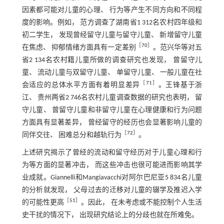
因素都可能对儿童的心理、 行为等产生不同方向和不同程
度的影响。例如， 范方调查了湖南省1 312名农村四年级和
初二学生， 发现曾经留守儿童与留守儿童、 新增留守儿童
［
70
］
在焦虑、 抑郁情绪方面具有一定差别
。范兴华等对五
省2 134名农村籍儿童所做的调查研究也发现， 曾留守儿
童、 流动儿童与双留守儿童、 单留守儿童、 一般儿童在社
［
71
］
会适应的总体水平方面有着明显差异
。王锋基于浙
江、 贵州两省2 746名农村儿童调查数据的研究也表明， 留
守儿童、 曾留守儿童和非留守儿童在心理健康和行为问题
方面具有显著差异， 曾经留守的经历也会显著影响儿童的
［
72
］
同伴交往、 困难总分和越轨行为
。
上述研究揭示了曾经的流动和留守经历对于儿童心理和行
为等方面的显著冲击， 而这些冲击也很可能进而影响其学
业成就。Giannelli和Mangiavacchi对阿尔巴尼亚5 834名儿童
的分析就发现， 父母过去的迁移对儿童的辍学及推迟入学
［
51
］
的可能性更高
。因此， 在未考虑或不能控制个人生活
史干扰的情况下， 出现研究结论上的分歧也就在所难免。