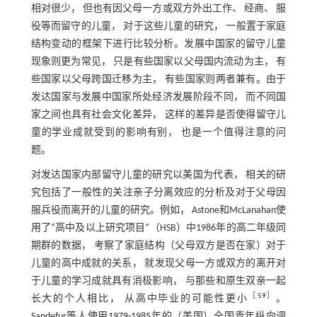
相对很少， 但也有因父母一方或双方外出工作、 经商、 服
役等而留守的儿童， 对于这些儿童的研究， 一般置于家庭
结构变动的框架下进行比较分析。发展中国家的留守儿童
现象则更为常见， 只是有些国家以父母国内流动为主， 有
些国家以父母跨国迁移为主， 有些国家则两者兼有。由于
发达国家与发展中国家所处经济发展阶段不同， 而不同国
家之间也具有社会文化差异， 这样的差异是否使得留守儿
童的学业成就受到的影响有别， 也是一个值得注意的问
题。
对发达国家内部留守儿童的研究以美国为代表， 相关的研
究包括了一般性的关注亲子分离效应的分析及对于父母因
服兵役而离开的儿童的研究。例如， Astone和McLanahan使
用了“高中及以上研究项目”（HSB）中1986年的高二年级同
期群的数据， 考察了家庭结构（父母双方是否在家）对于
儿童的高中成就的关系， 就发现父母一方或双方的离开对
于儿童的学习成就具有消极影响， 与那些和原生双亲一起
［
59
］
长大的个人相比， 从高中毕业的可能性更小
。
Sandefur等人使用1979-1985年的（美国）全国青年纵向调