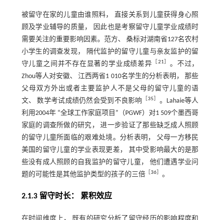
被留守在家的儿童由谁照料， 直接关系到儿童获得身心照
顾及学业辅导的质量， 因此也是考察留守儿童学业成绩时
需要关注的重要影响因素。范方、 桑标对湖南省127名农村
小学生的调查发现， 隔代监护的留守儿童与亲友监护的留
［
21
］
守儿童之间并不存在显著的学业成绩差异
。不过，
Zhou等人对安徽、 江西两省1 010名学生的分析表明， 那些
父母双方外出或者主要监护人不是父母的留守儿童的语
［
35
］
文、 数学考试成绩仍然会受到不良影响
。Lahaie等人
利用2004年 “全球工作家庭项目”（PGWF）对1 509个墨西哥
家庭的调查所做的研究， 进一步验证了那些缺乏成人照顾
的留守儿童所面临的艰难处境。分析表明， 父母一方移民
美国的留守儿童的学业表现更差， 其中受影响最大的是那
些没有成人照顾的自我监护的留守儿童， 他们遭遇学业问
［
36
］
题的可能性是其他监护类型的孩子的三倍
。
2.1.3 留守时长： 累积效应
在时间维度上， 既有的研究分析了留守经历的影响程度和