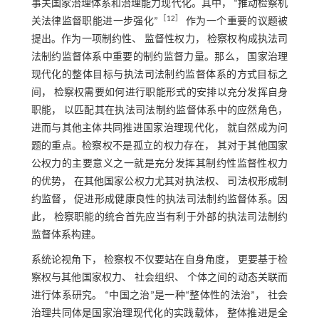
事关国家治理体系和治理能力现代化。其中， “推动检察机
［
12
］
关法律监督职能进一步强化”
作为一个重要的议题被
提出。作为一项制约性、 监督性权力， 检察权构成执法司
法制约监督体系中重要的制约监督力量。那么， 国家治理
现代化的整体目标与执法司法制约监督体系的方式目标之
间， 检察权需要如何进行职能形式的安排以充分发挥自身
职能， 以匹配其在执法司法制约监督体系中的应然角色，
进而与其他主体共同推进国家治理现代化， 就自然成为问
题的重点。检察权不是孤立的权力存在， 其对于其他国家
公权力的主要意义之一就是充分发挥其制约性监督性权力
的优势， 在其他国家公权力尤其对执法权、 司法权形成制
约监督， 促进形成健康良性的执法司法制约监督体系。因
此， 检察职能的统合首先应当有利于外部的执法司法制约
监督体系构建。
系统论视角下， 检察权不仅要站在自身角度， 更要基于检
察权与其他国家权力、 社会组织、 个体之间的动态关联而
进行体系研究。 “中国之治”是一种“整体性的法治”， 社会
治理共同体是国家治理现代化的实践载体， 整体推进是全