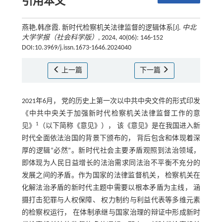
引用本文
燕艳,韩彦霞. 新时代检察机关法律监督的逻辑体系[J].
中北
大学学报（社会科学版）
, 2024, 40(06): 146-152
DOI:10.3969/j.issn.1673-1646.2024040
上一篇
下一篇
2021年6月， 党的历史上第一次以中共中央文件的形式印发
《中共中央关于加强新时代检察机关法律监督工作的意
1
见》
（以下简称《意见》）， 该《意见》是在我国进入新
时代全面依法治国的背景下颁布的， 背后包含和体现着深
厚的逻辑“必然”。新时代社会主要矛盾观照到法治领域，
即体现为人民日益增长的法治需求同法治不平衡不充分的
发展之间的矛盾。作为国家的法律监督机关， 检察机关在
化解法治矛盾的新时代主题中需要以根本矛盾为主线， 涵
摄打击犯罪与人权保障、 权力制约与利益代表等多维元素
的检察权运行， 在体制承继与国家治理的辩证中形成新时