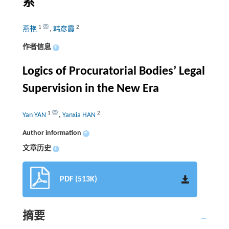
系
1
2
燕艳
,
韩彦霞
作者信息
+
Logics of Procuratorial Bodies’ Legal
Supervision in the New Era
1
2
Yan YAN
,
Yanxia HAN
Author information
+
文章历史
+
PDF (513K)
摘要