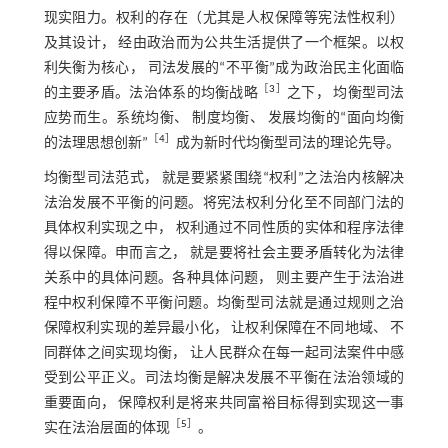
现实阻力。权利的存在（尤其是人权保障等宪法性权利）
及其设计， 经由政治而为公共生活提供了一个框架。以权
利失衡为核心， 司法发展的“不平衡”成为政治民主化面临
［
3
］
的主要矛盾。法治体系的均衡战略
之下， 均衡型司法
应势而生。系统均衡、 制度均衡、 发展均衡的“面向均衡
［
4
］
的法理思想创新”
成为新时代均衡型司法的理论先导。
均衡型司法范式， 就是要紧紧围绕“权利”之法治内核解决
法治发展不平衡的问题。将宪法权利分化至不同部门法的
具体权利实现之中， 权利通过不同性质的实体和程序法律
得以保障。申而言之， 就是要将社会主要矛盾转化为法律
关系中的具体问题。各种具体问题， 则主要产生于法治进
程中权利保障不平衡问题。均衡型司法就是通过规则之治
保障权利实现的差异最小化， 让权利保障在不同地域、 不
同群体之间实现均衡， 让人民群众在每一起司法案件中感
受到公平正义。司法均衡是解决发展不平衡在法治领域的
重要面向， 保障权利是将来共同富裕目标得到实现这一事
［
5
］
实在法治层面的体现
。