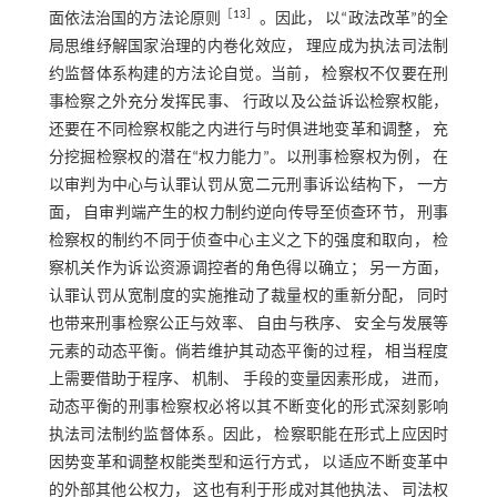
［
13
］
面依法治国的方法论原则
。因此， 以“政法改革”的全
局思维纾解国家治理的内卷化效应， 理应成为执法司法制
约监督体系构建的方法论自觉。当前， 检察权不仅要在刑
事检察之外充分发挥民事、 行政以及公益诉讼检察权能，
还要在不同检察权能之内进行与时俱进地变革和调整， 充
分挖掘检察权的潜在“权力能力”。以刑事检察权为例， 在
以审判为中心与认罪认罚从宽二元刑事诉讼结构下， 一方
面， 自审判端产生的权力制约逆向传导至侦查环节， 刑事
检察权的制约不同于侦查中心主义之下的强度和取向， 检
察机关作为诉讼资源调控者的角色得以确立； 另一方面，
认罪认罚从宽制度的实施推动了裁量权的重新分配， 同时
也带来刑事检察公正与效率、 自由与秩序、 安全与发展等
元素的动态平衡。倘若维护其动态平衡的过程， 相当程度
上需要借助于程序、 机制、 手段的变量因素形成， 进而，
动态平衡的刑事检察权必将以其不断变化的形式深刻影响
执法司法制约监督体系。因此， 检察职能在形式上应因时
因势变革和调整权能类型和运行方式， 以适应不断变革中
的外部其他公权力， 这也有利于形成对其他执法、 司法权