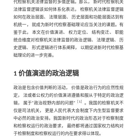
代检察机关法律监督的多值逻辑。那么， 新时代检察机关
法律监督逻辑该如何体系化表达， 检察机关法律监督逻辑
如何在政治层面、 法理层面、 历史层面和功能层面达到有
机统一， 就成为新时代检察基础理论应当关注的课题。有
鉴于此， 本文在价值演进、 权力定位、 结构变迁、 职能
统合维度对检察机关法律监督的政治逻辑、 法理逻辑、 历
史逻辑、 形式逻辑进行体系阐释， 以期促进新时代检察基
础理论的进一步完善。
1 价值演进的政治逻辑
政治是包含价值判断的活动， 价值是政治行为的应然性规
定， 法或者公权力的价值演进遵循和服从于特定的政治逻
［
1
］
辑， 属于“政治视野内部的问题”
。我国的检察机关不
仅是司法机关， 更是人民代表大会制度下内生型监督要求
中必然的政治安排。我国新时代的政治形态对于检察制度
和检察权运行的政治要求， 最终都将通过国家权力结构对
于检察制度和检察权运行的内在要求得以体现。