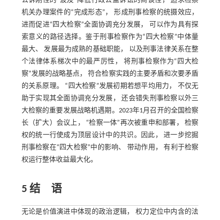
公诉刚性的“波及”降低行政公益诉讼的商谈性， 追求检察
机关办理案件的“完成形态”， 形成刑事检察的统摄效应，
进而促进“四大检察”全面协调充分发展， 可以作为具有探
索意义的路径选择。鉴于刑事检察作为“四大检察”中体量
最大、 发展最为成熟的基础职能， 以及刑事法律关系在整
个法律体系梯次中的最严厉性， 将刑事检察作为“四大检
察”发展的战略基点， 符合检察实践的主要矛盾和次要矛盾
的关系原理。 “四大检察”发展初期若想平均用力， 不仅无
助于实现其全面协调充分发展， 还会错失刑事检察以外三
大检察的重要发展战略机遇期。2023年1月召开的全国检察
长（扩大）会议上， “检察一体”再次被重申和部署， 检察
权的统一行使成为顶层设计中的共识。因此， 进一步挖掘
刑事检察在“四大检察”中的影响、 带动作用， 有利于检察
权运行整体收益最大化。
5 结 语
无论是价值演进中体现的政治逻辑， 权力定位中内含的法