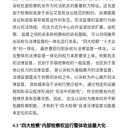
诉权也是检察机关作为司法机关的重要权力特征。这也是
由于检察权来源于诉讼又受到诉讼规范的制约， 如果脱离
诉讼构造容易导致其运作的失范。司法监督的监督行为始
终以司法场域、 司法方式为中心向外呈波纹状扩展。由检
察、 监督之间的关系和检察权的诉权基础， 可以共同推导
出诉权与法律监督的一体化运行关系。 “四大检察” “十大业
务”的一体化， 最终要回归到诉权与法律监督一体化， 以
及整体的法律监督一体化的权力本质要求上来。检察机关
的法律监督， 区别于苏联检察权的一般监督， 也区别于其
他公权力的法律监督， 是以诉权为基础展开的法律监督，
法律监督蕴含于检察的诉权之中。以诉权为中心展开的法
律监督， 其权威来自于诉权行使过程中， 通过特定的证据
规则和诉讼程序形成的“司法中的刚性”， 符合检察权内在
规律并具有显著优势。因此， 应当以诉权为根本向外不断
拓展检察职能， 才有利于“四大检察”自身法律监督功能基
本定位的实现。
4.3 “四大检察”内部检察权运行整体收益最大化