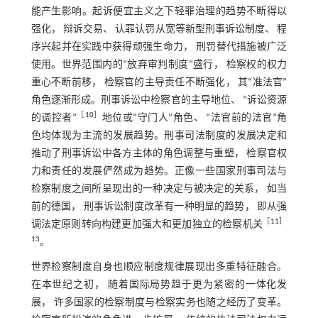
能产生影响。起诉便宜主义之下轻罪治理的趋势不断得以
强化， 辩诉交易、 认罪认罚从宽等新型刑事诉讼制度、 程
序兴起并在实践中获得顽强生命力， 刑罚替代措施被广泛
使用。世界范围内的“放弃审判制度”盛行， 检察权的权力
重心不断前移， 检察官的主导责任不断强化， 其“准法官”
角色逐渐形成。刑事诉讼中检察官的主导地位、 “诉讼资源
［
10
］
的调控者”
地位或“守门人”角色、 “法官前的法官”角
色均体现为主流的发展趋势。刑事司法制度的发展决定和
推动了刑事诉讼中各方主体的角色调整与重塑， 检察官权
力和责任的发展俨然成为趋势。正像一些国家刑事司法与
检察制度之间所呈现出的一种决定与被决定的关系， 如当
前的德国， 刑事诉讼制度改革有一种明显的趋势， 即从强
［
11
］
调法定原则转向构建更加强大和更加独立的检察机关
13
。
世界检察制度自身也顺应制度规律展现出多重特征融合。
在本世纪之初， 随着国际局势趋于更为紧密的一体化发
展， 许多国家的检察制度与检察实务也随之经历了变革。