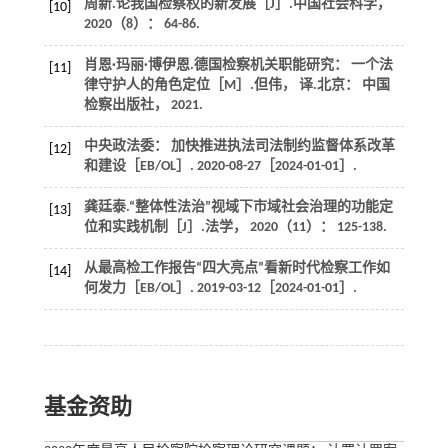
周新.论我国检察权的新发展［J］.
中国社会科学
，
[10]
2020
（8）： 64-86.
肖恩·玛丽·博伊恩.
德国检察机关职能研究： 一个法
[11]
律守护人的角色定位
［M］.但伟， 译.北京： 中国
检察出版社，
2021
.
中央政法委： 加快推进执法司法制约监督体系改革
[12]
和建设［EB/OL］. 2020-08-27［2024-01-01］.
龚廷泰.“整体性法治”视域下市域社会治理的功能定
[13]
位和实践机制［J］.
法学
，
2020
（11）： 125-138.
从最高检工作报告“四大亮点”看新时代检察工作如
[14]
何发力［EB/OL］. 2019-03-12［2024-01-01］.
基金资助