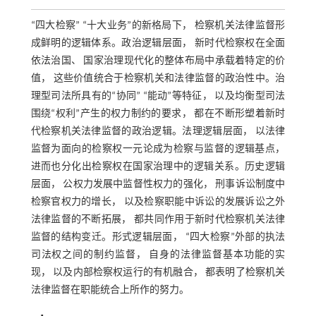
“四大检察” “十大业务”的新格局下， 检察机关法律监督形
成鲜明的逻辑体系。政治逻辑层面， 新时代检察权在全面
依法治国、 国家治理现代化的整体布局中承载着特定的价
值， 这些价值统合于检察机关和法律监督的政治性中。治
理型司法所具有的“协同” “能动”等特征， 以及均衡型司法
围绕“权利”产生的权力制约的要求， 都在不断形塑着新时
代检察机关法律监督的政治逻辑。法理逻辑层面， 以法律
监督为面向的检察权一元论成为检察与监督的逻辑基点，
进而也分化出检察权在国家治理中的逻辑关系。历史逻辑
层面， 公权力发展中监督性权力的强化， 刑事诉讼制度中
检察官权力的增长， 以及检察职能中诉讼的发展诉讼之外
法律监督的不断拓展， 都共同作用于新时代检察机关法律
监督的结构变迁。形式逻辑层面， “四大检察”外部的执法
司法权之间的制约监督， 自身的法律监督基本功能的实
现， 以及内部检察权运行的有机融合， 都表明了检察机关
法律监督在职能统合上所作的努力。