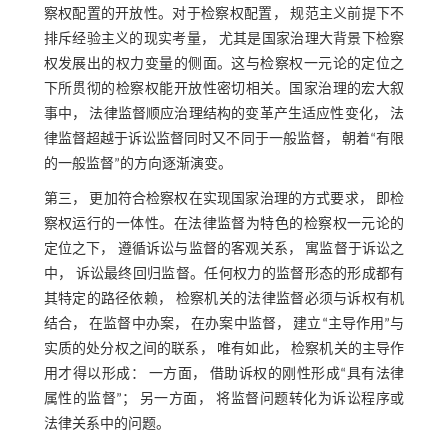
察权配置的开放性。对于检察权配置， 规范主义前提下不
排斥经验主义的现实考量， 尤其是国家治理大背景下检察
权发展出的权力变量的侧面。这与检察权一元论的定位之
下所贯彻的检察权能开放性密切相关。国家治理的宏大叙
事中， 法律监督顺应治理结构的变革产生适应性变化， 法
律监督超越于诉讼监督同时又不同于一般监督， 朝着“有限
的一般监督”的方向逐渐演变。
第三， 更加符合检察权在实现国家治理的方式要求， 即检
察权运行的一体性。在法律监督为特色的检察权一元论的
定位之下， 遵循诉讼与监督的客观关系， 寓监督于诉讼之
中， 诉讼最终回归监督。任何权力的监督形态的形成都有
其特定的路径依赖， 检察机关的法律监督必须与诉权有机
结合， 在监督中办案， 在办案中监督， 建立“主导作用”与
实质的处分权之间的联系， 唯有如此， 检察机关的主导作
用才得以形成： 一方面， 借助诉权的刚性形成“具有法律
属性的监督”； 另一方面， 将监督问题转化为诉讼程序或
法律关系中的问题。