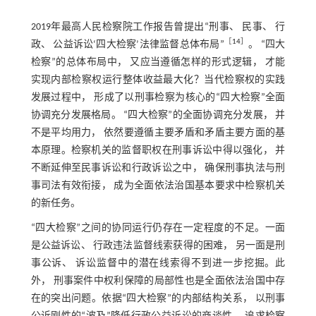
2019年最高人民检察院工作报告曾提出“刑事、 民事、 行
［
14
］
政、 公益诉讼‘四大检察’法律监督总体布局”
。 “四大
检察”的总体布局中， 又应当遵循怎样的形式逻辑， 才能
实现内部检察权运行整体收益最大化？当代检察权的实践
发展过程中， 形成了以刑事检察为核心的“四大检察”全面
协调充分发展格局。 “四大检察”的全面协调充分发展， 并
不是平均用力， 依然要遵循主要矛盾和矛盾主要方面的基
本原理。检察机关的监督职权在刑事诉讼中得以强化， 并
不断延伸至民事诉讼和行政诉讼之中， 确保刑事执法与刑
事司法有效衔接， 成为全面依法治国基本要求中检察机关
的新任务。
“四大检察”之间的协同运行仍存在一定程度的不足。一面
是公益诉讼、 行政违法监督线索获得的困难， 另一面是刑
事公诉、 诉讼监督中的潜在线索得不到进一步挖掘。此
外， 刑事案件中权利保障的局部性也是全面依法治国中存
在的突出问题。依据“四大检察”的内部结构关系， 以刑事