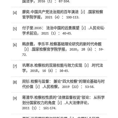
国法学
，
2016
（1）： 87-104.
廖奕.中国共产党法治观的百年演进［J］.
国家检察
[4]
官学院学报
，
2021
（4）： 100-113.
付子堂.2035： 法治中国的远景展望［J］.
人民论坛·
[5]
学术前沿
，
2021
（1）： 40-45.
韩彦霞， 李乐平.检察基础理论研究的新时代命题
[6]
［J］.
国家检察官学院学报
，
2020
，
28
（6）： 59-
72.
巩寒冰.检察权的双层权能与效力实现［J］.
时代法
[7]
学
，
2018
，
16
（6）： 36-45.
闵钐.检察与监督： 兼论“四大检察”的理论基础与时
[8]
代价值［J］.
人民检察
，
2019
（22）： 53-56.
蒋清华.检察权性质的“法律监督权说”驳论： 从科学
[9]
划分国家权力的角度［J］.
人大法律评论
，
2011
（1）： 161-174.