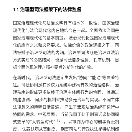
1.1 治理型司法框架下的法律监督
国家治理现代化与法治文明具有根本的一致性， 国家治理
现代化与法治现代化内在地结合在一起。全面依法治国是
国家治理现代化的基本前提， 法治现代化是国家治理现代
化的应有之义和必然要求。法律价值的政治逻辑之下， 司
法被赋予治理型司法的内涵。治理型司法既是治理以法治
方式实现的必然结果， 也是司法自身理念、 程序机制、 目
标全面体现治理之精神要旨的新时代的产物。
在新时代， 治理型司法逐渐生发出“协同” “能动”等显著特
征。司法协同是在公权力系统中建构有效的治理结构， 治
理秩序的形成更多依赖于治理主体间行为的协同， 其通过
构建协调、 同步的机制来推动多元治理的实现。不同主体
法律意义的博弈日渐普遍， 产生了宏观法治系统在运行中
协同的需求。中观层面， 当前我国正处于刑事诉讼协同模
［
2
］
式变革的“大转型时代”
。以审判为中心的刑事诉讼制
度、 认罪认罚从宽制度、 刑事司法与行政执法衔接机制都