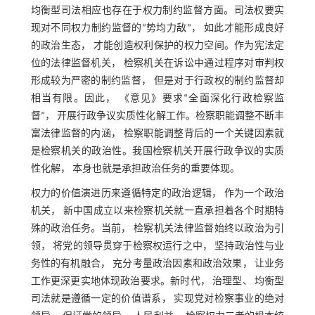
均衡型司法相应也存在于权力制约监督方面。司法权要实
现对不同权力制约监督的“势均力敌”， 如此才能形成良好
的政治生态， 才能创造权利保护的权力空间。作为宪法定
位的法律监督机关， 检察机关在诉讼中通过程序对审判权
形成较为严密的制约监督， 但是对于行政权的制约监督却
相当有限。因此， 《意见》要求“全面深化行政检察监
督”， 开展行政争议实质性化解工作。检察职能调整不断丰
富法律监督的内涵， 检察职能调整背后的一个关键因素就
是检察机关的政治性。我国检察机关开展行政争议的实质
性化解， 本身也就是承担政治任务的重要体现。
权力的价值演进历来遵循特定的政治逻辑， 作为一个政治
机关， 新中国成立以来检察机关就一直承担着各个时期特
殊的政治任务。当前， 检察机关法律监督始终以政治为引
领， 将党的领导贯穿于检察权运行之中， 坚持政治性与业
务性的有机融合， 充分考量政治因素和政治效果， 让业务
工作更深更实地体现政治要求。新时代， 治理型、 均衡型
司法就是遵循一定的价值谱系， 实现党对检察事业的绝对