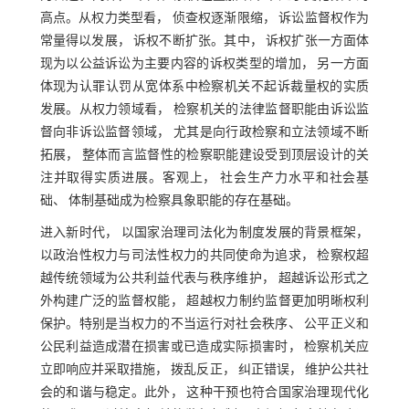
高点。从权力类型看， 侦查权逐渐限缩， 诉讼监督权作为
常量得以发展， 诉权不断扩张。其中， 诉权扩张一方面体
现为以公益诉讼为主要内容的诉权类型的增加， 另一方面
体现为认罪认罚从宽体系中检察机关不起诉裁量权的实质
发展。从权力领域看， 检察机关的法律监督职能由诉讼监
督向非诉讼监督领域， 尤其是向行政检察和立法领域不断
拓展， 整体而言监督性的检察职能建设受到顶层设计的关
注并取得实质进展。客观上， 社会生产力水平和社会基
础、 体制基础成为检察具象职能的存在基础。
进入新时代， 以国家治理司法化为制度发展的背景框架，
以政治性权力与司法性权力的共同使命为追求， 检察权超
越传统领域为公共利益代表与秩序维护， 超越诉讼形式之
外构建广泛的监督权能， 超越权力制约监督更加明晰权利
保护。特别是当权力的不当运行对社会秩序、 公平正义和
公民利益造成潜在损害或已造成实际损害时， 检察机关应
立即响应并采取措施， 拨乱反正， 纠正错误， 维护公共社
会的和谐与稳定。此外， 这种干预也符合国家治理现代化