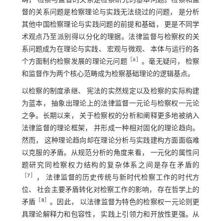
畴， 检察与监督的关系是检察研究的基本问题。检察和监
督的关系问题是检察理论与实践无法绕过的问题， 是分析
其他中国检察理论与实践问题的前提和基础， 更是不同学
术观点乃至派别得以分化的理据。法律监督与检察权的关
系问题成为在理论与实践、 宏观与微观、 本体与运行的各
［
6
］
个方面制约检察发展的理论元问题
。毫无疑问， 检察
和监督作为两个核心范畴成为检察基础理论的逻辑基点。
以检察的制度承继、 宪法的实然规定以及检察的实际构建
为蓝本， 抽象出理论上的法律监督一元论与检察权一元论
之争。长期以来， 关于检察权的分析和阐释更多地被纳入
法律监督的理论框架， 并形成一种相对固化的理论趋向。
然而， 这种理论趋向却在理论分析与实践建构方面面临难
以克服的矛盾。从规范分析的角度来看， 一元化的属性问
题研究同检察权力结构的复杂体系之间是存在矛盾的
［
7
］
， 法律监督的历史传统与新时代检察工作的时代方
位、 社会主要矛盾转化对检察工作的影响， 存在哲学上的
［
8
］
矛盾
。因此， 以法律监督为特色的检察权一元论则更
具理论解释力和包容性， 实践上引领力和开放性更强。从