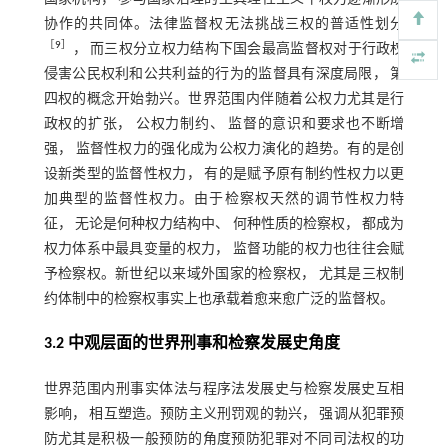
协作的共同体。法律监督权无法挑战三权的普适性划分
［
9
］
， 而三权分立权力结构下国会最高监督权对于行政权
侵害公民权利和公共利益的行为的监督具有深度局限， 第
四权的概念开始勃兴。世界范围内伴随着公权力尤其是行
政权的扩张， 公权力制约、 监督的意识和要求也不断增
强， 监督性权力的强化成为公权力演化的趋势。有的是创
设新类型的监督性权力， 有的是赋予原有制约性权力以更
加典型的监督性权力。由于检察权天然的调节性权力特
征， 无论是何种权力结构中、 何种性质的检察权， 都成为
权力体系中最具变量的权力， 监督功能的权力也往往会赋
予检察权。新世纪以来域外国家的检察权， 尤其是三权制
约体制中的检察权事实上也承载着愈来愈广泛的监督权。
3.2 中观层面的世界刑事和检察发展史角度
世界范围内刑事实体法与程序法发展史与检察发展史互相
影响， 相互塑造。预防主义刑罚观的勃兴， 强调从犯罪预
防尤其是积极一般预防的角度预防犯罪对不同司法权的功