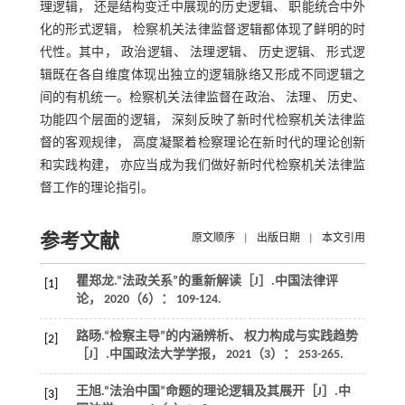
理逻辑， 还是结构变迁中展现的历史逻辑、 职能统合中外
化的形式逻辑， 检察机关法律监督逻辑都体现了鲜明的时
代性。其中， 政治逻辑、 法理逻辑、 历史逻辑、 形式逻
辑既在各自维度体现出独立的逻辑脉络又形成不同逻辑之
间的有机统一。检察机关法律监督在政治、 法理、 历史、
功能四个层面的逻辑， 深刻反映了新时代检察机关法律监
督的客观规律， 高度凝聚着检察理论在新时代的理论创新
和实践构建， 亦应当成为我们做好新时代检察机关法律监
督工作的理论指引。
参考文献
原文顺序
|
出版日期
|
本文引用
瞿郑龙.“法政关系”的重新解读［J］.
中国法律评
[1]
论
，
2020
（6）： 109-124.
路旸.“检察主导”的内涵辨析、 权力构成与实践趋势
[2]
［J］.
中国政法大学学报
，
2021
（3）： 253-265.
王旭.“法治中国”命题的理论逻辑及其展开［J］.
中
[3]