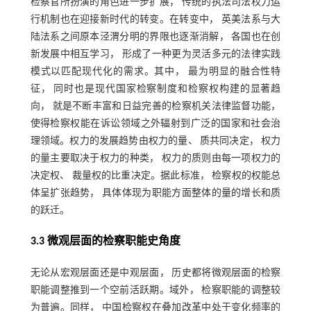
检察官所扮演的角色进一步扩展， 传统的执法司法权力运
行机制也在迎接新时代的转变。在转变中， 英美法系与大
陆法系之间原本泾渭分明的界限也逐渐消解， 各国也在创
新发展中相互学习， 形成了一种更为灵活多元的法律实践
模式以匹配现代化的需求。其中， 最为明显的融合性特
征， 同时也是现代国家检察制度和检察权构建的显著趋
向， 就是不断丰富和日益完善的检察机关法律监督功能，
使得检察权能在诉讼领域之外辐射到广泛的国家和社会治
理领域。权力的发展趋势由权力的量、 质共同决定， 权力
的量主要取决于权力的种类， 权力的质则由每一项权力的
决定权、 裁量权的比重决定。据此标准， 检察权的权能总
体呈扩张趋势， 具体体现为职能方面整体的量的增长和质
的跃迁。
3.3 微观层面的检察职能史角度
无论从宏观层面还是中观层面， 历史都将微观层面的检察
职能调整推到一个空前活跃期。域外， 检察职能的调整较
为普遍。同样， 中国检察权在叠加改革中处于变化频率的