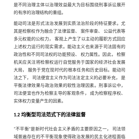
是不同治理主体以治理效益最大为目标围绕刑事诉讼展开
的有序的治理结构的重组。
能动司法是形式法治发展到实质法治阶段的特征要求。尤
其是检察权作为融合了法律监督、 案件审查、 公益代表等
多元权能的公权力， 客观上产生了以主动的履职方式回应
上述权力运行的现实需求。能动主义也来源于司法固有的
政治性和不同司法权的功能预设、 权力属性。因此， 检察
机关应关注将检察权运行自觉服务于国家的经济社会发展
大局， 服务于党在现时代的根本任务和历史目标。能动司
法之下， 司法便宜主义作为司法法定主义的必要补充， 是
平衡法律效果与政治效果的软性治理因素。刑事诉讼中，
司法便宜也作为检察主导的客观条件， 成为检察程序权、
实体权力变量产生的因素。
1.2 均衡型司法范式下的法律监督
“不平衡”是新时代社会主义矛盾的主要原因之一， 司法领
域普遍存在的不平衡现象使得政治发展的民主化进程面临