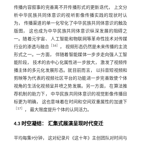
传播内容叙事的完善离不开传播形式的更新迭代， 上文分
析中华民族共同体意识的视听影像传播实践的现状时认
为， 传播渠道的单一化窄化了中华民族共同体意识的触及
版图， 这也成为中华民族共同体意识纵深发展的阻碍之
一。随着元宇宙、 人工智能和物联网等革命性技术对传媒
［
16
］
行业的渗透与融合
， 视频形态仍然是未来传播的主流
形式之一。一方面， 伴随着智能媒体一步步走向强人工智
能阶段， 技术的去中心化属性进一步放大， 激发了视频传
播主体的多元化发展形态。就目前而言， 以抖音短视频和
剪映等为代表的视频社区平台的功能进一步完善致使个体
视角的生活化视频呈井喷之势发展。另一方面， 在算法推
荐机制的助力下， 中华民族共同体意识的视觉影像传播目
标更为明确， 这也意味着在时间和空间双重属性的加速下
［
17
］
， 最大限度提升个体的认同活力。
4.3 时空凝结： 汇集式展演呈现时代变迁
平均每集9分钟， 这对纪录片《这十年》主创团队对时间与