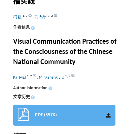
播实践
1
,
2
1
,
2
梅凯
,
刘鸣筝
作者信息
+
Visual Communication Practices of
the Consciousness of the Chinese
National Community
1
,
2
1
,
2
Kai MEI
,
Mingzheng LIU
Author information
+
文章历史
+
PDF (557K)