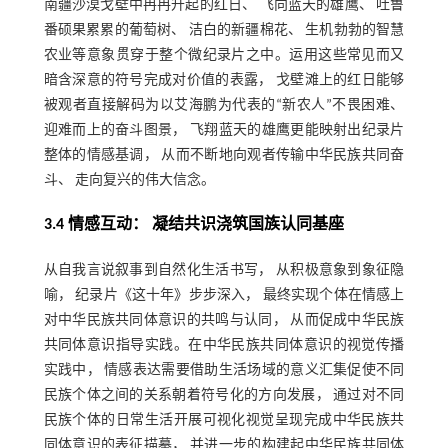
南疆沙漠戈壁中冉冉升起的红日、 飞向蓝天的雄鹰、 吐鲁
番硕果累累的葡萄树、 洁白的新疆棉花、 生机勃勃的智慧
农业等意象贯穿于整个微纪录片之中。运用这些常见而又
暗含深意的符号完成对价值的表露， 戈壁滩上的红日能够
被观者直接解码为以艾海鹏为代表的“新农人”不畏困难、
迎难而上的奋斗图景， 飞翔蓝天的雄鹰更能映射出纪录片
整体的情感基调， 从而不断地向观者传输中华民族共同奋
斗、 走向复兴的伟大信念。
3.4 情感互动： 凝结共识浇筑国族认同基座
从自我言说叙事到自然化生活书写， 从积极意象到象征隐
喻， 纪录片《这十年》步步深入， 最终实现个体在情感上
对中华民族共同体意识的共鸣与认同， 从而促成中华民族
共同体意识指导实践。在中华民族共同体意识的视觉传播
实践中， 情感表达需要借助生活场域的意义汇集促使不同
民族个体之间的关系朝着符号化的方向发展， 通过对不同
民族个体的日常生活开展可视化视觉呈现完成中华民族共
同体意识的表征描摹， 并进一步的构建起中华民族共同体