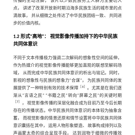
传播的生动注脚， 该片以少数民族务工人群为主要切入
点， 讲述了改革开放新时期沿海多民族生活的城市里的点
滴故事， 并从细微之处传达了中华民族团结一致、 共同进
步的价值内核。
1.2 形式“高地”： 视觉影像传播加持下的中华民族
共同体意识
不同于文本传播极力强调二次解码的想象性空间的延伸，
作为热媒介的视觉影像传播能够更加直观的联想至解码场
域， 从而完成中华民族共同体意识的析出与铭记。同时，
影视的想象性与民族的想象力“合谋”， 为民族共同体的发
［
6
］
展提供了一种特别有效的技术保障
。尤其是在我们逐
渐从“言语之民” “书籍之民”转向“屏幕之民”的关键时期
［
7
］
， 视觉影像传播的深层化融合成为目前乃至今后长期
存在的传播状态。中华民族共同体意识的本体较为抽象含
蓄， 而视觉影像的情景还原和情节设置将中华民族共同体
意识囊括在其中， 运用人物形象塑造、 故事构成排列以及
声画蒙太奇的综合呈现手段， 达到润物于细微的传播效