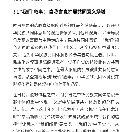
3.1 “我们”叙事： 自我言说扩展共同意义场域
叙事视角的选取直接影响到影视作品的情感基调， 以往中
华民族共同体意识的视觉影像多采用他述视角， 以全局视
角反观故事情节中游走的中华民族共同体意识。 “我们”视
角则独辟蹊径的从我们自己出发， 从全局视角中跳脱出
来， 成为中华民族共同体意识的参与者与见证者。同时，
民族化的叙事逻辑促进观者自觉不自觉的将彼此纳入共同
讲述的故事空间之中， 在最大限度内扩展彼此共有的意义
场域。从全知视角到“我们”叙事， 中华民族共同体意识在
影视传播的整体架构中价值更加凸显。
在自我言说的过程之中， “我”既是中华民族共同体意识全
部个体的集中体现， 又是中华民族共同体意识的外在表
达。纪录片《这十年》中“我为祖国造飞机” “我在独龙江
畔” “幸福新职业订单我查收” “热爱我的泉州城” “我们的选
择” “让我来” “我们都是‘硬骨头’” “我们的‘中国梦’”， 从
“我”的视角见证着一个个朴实却又非凡的故事。同时， “我