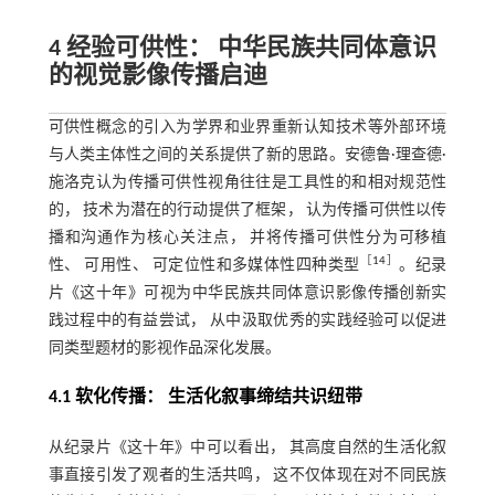
4 经验可供性： 中华民族共同体意识
的视觉影像传播启迪
可供性概念的引入为学界和业界重新认知技术等外部环境
与人类主体性之间的关系提供了新的思路。安德鲁·理查德·
施洛克认为传播可供性视角往往是工具性的和相对规范性
的， 技术为潜在的行动提供了框架， 认为传播可供性以传
播和沟通作为核心关注点， 并将传播可供性分为可移植
［
14
］
性、 可用性、 可定位性和多媒体性四种类型
。纪录
片《这十年》可视为中华民族共同体意识影像传播创新实
践过程中的有益尝试， 从中汲取优秀的实践经验可以促进
同类型题材的影视作品深化发展。
4.1 软化传播： 生活化叙事缔结共识纽带
从纪录片《这十年》中可以看出， 其高度自然的生活化叙
事直接引发了观者的生活共鸣， 这不仅体现在对不同民族