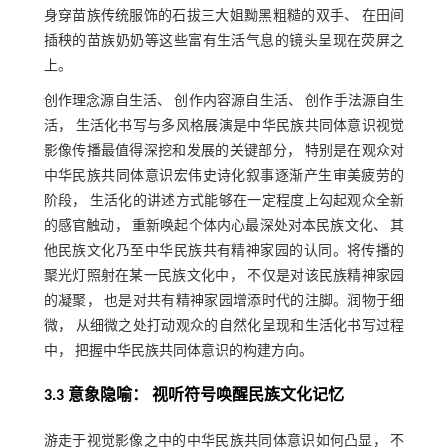
身穿苗族传统服饰的石拔三大姐黝黑粗糙的双手、 在田间
插秧的苗族奶奶等这些富有生活气息的镜头呈现在荧屏之
上。
创作理念源自生活、 创作内容源自生活、 创作手法源自生
活， 生活化书写与多风格展演是中华民族共同体意识视觉
影像传播最值得深挖和发展的关键部分， 特别是在观众对
中华民族共同体意识宏伟史诗化叙事逐渐产生审美疲劳的
阶段， 生活化的讲述方式能够在一定程度上勾起观众全新
的感官触动， 重新唤起个体内心最深处对本民族文化、 其
他民族文化乃至中华民族共有精神家园的认同。将传播的
聚光灯照射在某一民族文化中， 不仅是对该民族精神家园
的凝聚， 也是对共有精神家园增添时代的注脚。润物于细
微， 从细微之处打动观众的自然化呈现和生活化书写过程
中， 把握中华民族共同体意识的构建方向。
3.3 意象隐喻： 视听符号唤醒民族文化记忆
游走于视觉影像之中的中华民族共同体意识如何凸显， 不