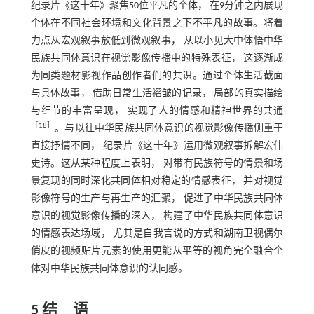
纪录片《这十年》聚焦50位平凡的个体， 在9分钟之内展现
个体在不同社会环境和文化背景之下不平凡的故事。将着
力点从宏观叙事放低到微观叙事， 从以小见大中体悟中华
民族共同体意识在视觉影像传播中的特殊表征， 这逐渐成
为同类题材影视作品创作者们的共识。通过个体生活截面
与具体故事， 借助日常生活褶皱的记录， 局部的真实描绘
与细节的丰富呈现， 实现了人的情感和精神世界的共通
［
18
］
。与以往中华民族共同体意识的视觉影像传播侧重于
直接抒情不同， 纪录片《这十年》运用微观叙事拆解宏伟
史诗。这从某种程度上表明， 对带有民族符号的情景和场
景复现的同时深化共同体相对稳定的情感表征， 并对视觉
影像符号的生产与再生产的汇聚， 促进了中华民族共同体
意识的视觉影像传播的深入， 构建了中华民族共同体意识
的情感表达场域， 尤其是自我言说的方式和湖南卫视偶尔
俏皮的视频贴片元素的使用更能从平等的视角完全融合个
体对中华民族共同体意识的认同感。
5 结 语