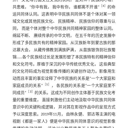
济、 文化等方面交往交流的认同， 是对56个民族同呼吸、
［
4
］
共患难， “你中有我， 我中有你， 谁都离不开谁”
的命
运共同体认同。这表明中华民族共同体不是个体对某一领
域文化或其他民族文化、 民族精神、 民族信仰的尊重与认
同， 而是个体对整个中华民族共同精神家园的整体认同。
绵延不断、 赓续传承的中华文明， 在五千年的历史发展中
形成了多民族共有的精神家园。从汉族新年到蒙古族的那
达慕大会， 从藏传佛教到满族萨满， 从苗族银饰到壮族蜀
锦……各个民族经过长足发展形塑了本民族特有的精神信仰
和文化符号。厚植于深沉的中华传统优秀文化， 这些典型
的文化符码成为视觉影像传播的关键创作动力。影像用生
动而且丰富的事实诠释了中华民族的关系是“一个大家庭和
［
5
］
家庭成员的关系”
， 各民族的关系是“一个大家庭里不
［
3
］
同成员”
的关系。这成为不同创作主体基于民族文化考
量的重要维度， 直接刺激他们主动地汲取中华民族共同体
意识中的关键构成逻辑， 并对其在影视作品中的呈现方式
予以深度思索。2019年11月， 由林永健、 郭达等主演的电
视剧《都是一家人》便是中华民族共同体意识的视觉影像