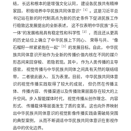
结， 长远和根本的是增强文化认同， 建设各民族共有精神
［
1
］
家园， 积极培养中华民族共同体意识”
。这是习近平总
书记站在新的时代制高点为新的历史条件下促进民族工作
行稳致远发展提出的全新表述， 这不仅表明中华民族“多元
［
2
］
一体”的发展格局具有稳定性和科学性
， 而且还从更高
的历史站位上确立了中华民族上下同心、 荣辱与共、 “像
［
3
］
石榴籽一样紧紧抱在一起”
的发展目标。自此， 中华民
族共同体意识开始作为全新的传播价值内核在不同的媒介
形态间来回穿梭、 若隐若现。其中， 作为人类传播的主导
感官， 视觉传播与中华民族共同体之间具有天然的联结纽
带， 二者彼此嵌入、 互为表里。目前， 中华民族共同体意
识的视觉传播实践取得了较大的成就， 但仍然在传播主
体、 传播内容、 传播渠道以及传播效果层面存在较大的上
升空间。步入智能媒体时代， 视觉传播从创作理念、 内容
形式、 传播载体等层面发生了质的变革。这也向外界映射
出中华民族共同体意识的视觉影像传播实践亟需破局突围
的典型案例， 从而不断调适中华民族共同体意识在影视作
品中的优化边界。