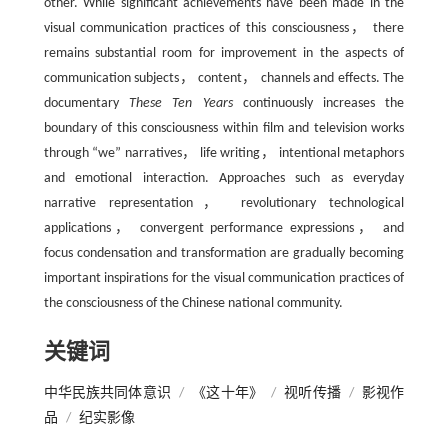
other. While significant achievements have been made in the
visual communication practices of this consciousness， there
remains substantial room for improvement in the aspects of
communication subjects， content， channels and effects. The
documentary
These Ten Years
continuously increases the
boundary of this consciousness within film and television works
through “we” narratives， life writing， intentional metaphors
and emotional interaction. Approaches such as everyday
narrative representation， revolutionary technological
applications， convergent performance expressions， and
focus condensation and transformation are gradually becoming
important inspirations for the visual communication practices of
the consciousness of the Chinese national community.
关键词
中华民族共同体意识
/
《这十年》
/
视听传播
/
影视作
品
/
纪实影像