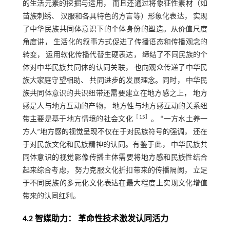
的生活元素的挖掘与运用， 而且还通过将象征性素材（如
苗族刺绣、 汉服和各具特色的方言等）形象化表达， 实现
了中华民族共同体意识下的个体身份的塑造。从价值尺度
角度讲， 生活化的叙事方式促进了传播语态和传播观念的
转变， 运用软化传播代替生硬表达， 缔结了不同民族的个
体对中华民族共同体的认同关联， 也向观众传递了中华民
族大家庭守望相助、 共同进步的发展理念。同时， 中华民
族共同体意识的共识纽带还需要建立在地方感之上， 地方
感是人与地方互动的产物， 地方性与地方感互动的关系纽
［
15
］
带主要是基于地方情境的社会文化
。 “一方水土养一
方人”地方感的视觉呈现不仅在于对民族符号的强调， 还在
于对民族文化和民族精神的认同。有鉴于此， 中华民族共
同体意识的视觉影像传播主体需要将地方感和民族性结合
起来综合考虑， 努力克服文化折扣带来的传播隔阂， 立足
于不同民族的多元化文化表达在最大程度上实现文化增值
带来的认同红利。
4.2 智媒助力： 革命性技术激发认同活力