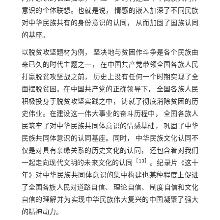
意识的个体联想。也就是说， 情感的嵌入加深了不同民族
对中华民族共有的身份意识的认同， 从而加固了国族认同
的基座。
以脱贫攻坚题材为例， 坚决地与贫困作斗争是各个民族由
来已久的时代主题之一， 在中国共产党带领全国各族人民
打赢脱贫攻坚战之前， 历史上没有任何一个时期实现了全
面摆脱贫困。在中国共产党的正确领导下， 全国各族人民
积极投身于脱贫攻坚实践之中， 铸就了彻底消除贫困的历
史伟业。在建设这一伟大事业的奋斗历程中， 全国各族人
民筑牢了对中华民族共同体意识的情感基础， 巩固了中华
民族共同体意识的认同基座。同时， 中华民族文化认同不
仅是对具有亲缘关系的历史文化的认同， 还包含着对我们
［
13
］
一起走向现代文明的未来文化的认同
。纪录片《这十
年》对中华民族共同体意识的集中构建也某种程度上促进
了全国各族人民对道路自信、 理论自信、 制度自信和文化
自信的理解并为实现中华民族伟大复兴的中国凝聚了强大
的精神动力。