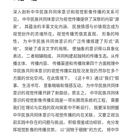
深入剖析中华民族共同体意识和视觉影像传播的关系可
见， 中华民族共同体意识为视觉传播提供了深厚的内容“源
泉”， 其蕴含的丰富文化内涵、 民族情感与价值观念成为
视觉创作的灵魂所在。视觉传播凭借其直观、 形象的特
性， 为中华民族共同体意识的广泛传播搭建了形式“高
地”， 突破了语言文字的局限， 使抽象的意识得以具象化
表达， 二者相辅相成， 共同构建起独特的传播生态。从传
播主体、 传播内容、 传播渠道和传播效果四个方面梳理中
华民族共同体意识的视觉传播实践现况发现仍然存在多个
方面的优化空间。在此情境下， 《这十年》通过“我们”叙
事、 生活书写、 意象暗喻和情感互动， 为中华民族共同体
意识的视觉传播开辟了新路径。质言之， 中华民族共同体
意识的视觉影像传播实践是一项长期而系统的工程， 需要
我们在理论与实践的双向探索中不断前行， 既要深刻把握
中华民族共同体意识与视觉传播的内在关联， 又要正视当
前实践中存在的问题与挑战， 积极借鉴成功经验， 充分发
挥视觉影像的传播优势， 以“润物于细微”的方式， 将中华