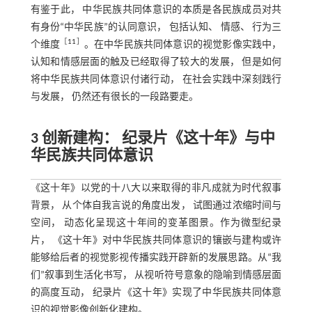
有鉴于此， 中华民族共同体意识的本质是各民族成员对共
有身份“中华民族”的认同意识， 包括认知、 情感、 行为三
［
11
］
个维度
。在中华民族共同体意识的视觉影像实践中，
认知和情感层面的触及已经取得了较大的发展， 但是如何
将中华民族共同体意识付诸行动， 在社会实践中深刻践行
与发展， 仍然还有很长的一段路要走。
3 创新建构： 纪录片《这十年》与中
华民族共同体意识
《这十年》以党的十八大以来取得的非凡成就为时代叙事
背景， 从个体自我言说的角度出发， 试图通过浓缩时间与
空间， 动态化呈现这十年间的变革图景。作为微型纪录
片， 《这十年》对中华民族共同体意识的镶嵌与建构或许
能够给后者的视觉影视传播实践开辟新的发展思路。从“我
们”叙事到生活化书写， 从视听符号意象的隐喻到情感层面
的高度互动， 纪录片《这十年》实现了中华民族共同体意
识的视觉影像创新化建构。