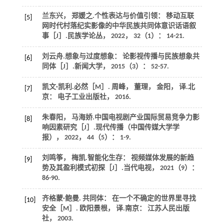
兰东兴， 郑媛之.个性表达与价值引领： 移动互联
[5]
网时代村落纪实影像的中华民族共同体意识话语叙
事［J］.
民族学论丛
，
2022
，
32
（1）： 14-21.
刘云舟.想象与过度想象： 论影视传播与民族想象共
[6]
同体［J］.
新闻大学
，
2015
（3）： 52-57.
凯文·凯利.
必然
［M］. 周峰， 董理， 金阳， 译.北
[7]
京： 电子工业出版社，
2016
.
朱春阳， 马海娇.中国电视剧产业国际贸易竞争力影
[8]
响因素研究［J］.
现代传播（中国传媒大学学
报）
，
2022
，
44
（5）： 1-9.
刘鸣筝， 梅凯.智能化生存： 视频媒体发展的新趋
[9]
势及其盈利模式初探［J］.
当代电视
，
2021
（9）：
86-90.
齐格蒙·鲍曼.
共同体： 在一个不确定的世界里寻找
[10]
安全
［M］. 欧阳景根， 译.南京： 江苏人民出版
社，
2003
.