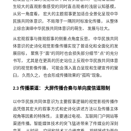
生较大的直观影像感受的同时直击观者的浅层认知基模，
从另一角度看， 宏大的主题叙事更加适合全景化呈现中华
民族共同体意识， 不局限于一隅同时标准化传播， 从整体
上综合演绎中华民族共同体意识的萌生、 发展与壮大。
从宏观叙事与微观叙事的侧重点角度反思， 中华民族共同
体意识的史诗化视觉影像传播实现了普适化和全面化的发
展目标， 聚焦于“面”的同时也会损失部分细节“点”的充分
书写， 尤其是在更高的历史站位上反观中华民族共同体意
识的视觉影像传播， 可能会落入直白呈现和生硬宣传的窠
臼， 久而久之， 也会形成传播效果的“孤鸣”现象。
2.3 传播渠道： 大屏传播合奏与单向度信道限制
以中华民族共同体意识为主要叙事逻辑的视觉影视传播作
品凭借其宏大的叙事方式和史诗化讲述方法以及传播主体
视角等因素的特殊性， 主要通过电视、 互联网门户网站等
渠道传播。智能媒体技术的突飞猛进带来了传媒业的深刻