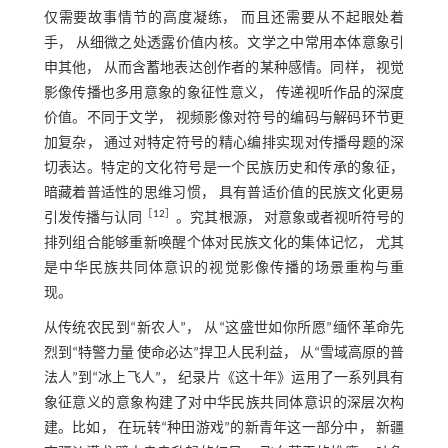
仅需要故事情节的高度凝练， 而且还需要从不起眼处着
手， 从细微之处透露价值内核。文学之中常用本体意象引
申其他， 从而含蓄地表达创作者的某种感情。同样， 视觉
影像传播也多用意象的象征性意义， 传递视听作品的深度
价值。不同于文学， 视频影像对符号的编码与解码环节更
加复杂， 通过对特定符号的精心编排实现对传播母题的深
切表达。特定的文化符号是一个民族历史和传承的象征，
暗藏着普适性的思维习惯， 具有普适价值的民族文化更易
［
12
］
引发传播与认同
。究其根源， 对意象或者视听符号的
排列组合能够重新唤醒个体对民族文化的集体记忆， 尤其
是中华民族共同体意识的视觉影像传播的场景重构与重
现。
从传统农民到“新农人”， 从“这盛世如你所愿”缅怀革命先
烈到“特警力量 使命必达”捍卫人民利益， 从“雪域高原的普
法人”到“冰上飞人”， 纪录片《这十年》运用了一系列具有
象征意义的意象构建了对中华民族共同体意识的深层次构
建。比如， 在玩转“种田游戏”的新青年这一部分中， 新疆