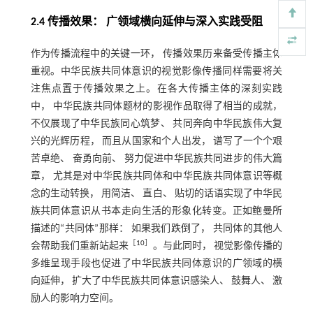
2.4 传播效果： 广领域横向延伸与深入实践受阻
作为传播流程中的关键一环， 传播效果历来备受传播主体
重视。中华民族共同体意识的视觉影像传播同样需要将关
注焦点置于传播效果之上。在各大传播主体的深刻实践
中， 中华民族共同体题材的影视作品取得了相当的成就，
不仅展现了中华民族同心筑梦、 共同奔向中华民族伟大复
兴的光辉历程， 而且从国家和个人出发， 谱写了一个个艰
苦卓绝、 奋勇向前、 努力促进中华民族共同进步的伟大篇
章， 尤其是对中华民族共同体和中华民族共同体意识等概
念的生动转换， 用简洁、 直白、 贴切的话语实现了中华民
族共同体意识从书本走向生活的形象化转变。正如鲍曼所
描述的“共同体”那样： 如果我们跌倒了， 共同体的其他人
［
10
］
会帮助我们重新站起来
。与此同时， 视觉影像传播的
多维呈现手段也促进了中华民族共同体意识的广领域的横
向延伸， 扩大了中华民族共同体意识感染人、 鼓舞人、 激
励人的影响力空间。