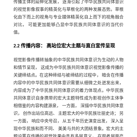
传播主体的延伸化发展， 逐渐引起了中华民族共同体意识
的视觉影像叙事的精英化与草根化的两种发展态势。草根
化由下而上的视角与专业媒体精英化自上而下的视角融合
对比， 可能更加能够凸显中华民族共同体意识的当代价
值。
2.2 传播内容： 高站位宏大主题与直白宣传呈现
视觉影像传播转抽象的中华民族共同体意识为生动的人物
和情节呈现， 这成为中华民族共同体意识视觉影像传播的
关键缔结点。在这种缔结与被缔结的过程中， 暗含在传播
内容中的中华民族共同体意识需要从细微之处迸发出来，
内容成为了中华民族共同体意识的着力体现点。中华民族
共同体意识自身携带的宏大主题特性成为影视创作主体争
相借鉴的内容构建源泉， 一方面， 深描中华民族共同体意
识， 创作出站位高远、 主题宏大的中华民族壮丽史诗； 另
一方面， 响应中央号召， 从五千年历史演变出发， 深入呈
现中华民族和而不同、 美美与共的大团结景象。宏大的主
题设置在传播的视觉效果中具有多层意义， 在观者层面产