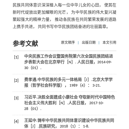
民族共同体意识深深植入每一位中华儿女的心田， 使其在
新时代绽放出更加耀眼的光芒， 为中华民族的伟大复兴凝
聚起强大的精神力量， 推动各民族在共同繁荣发展的道路
上携手共进， 共同书写中华民族团结奋进的壮丽篇章。
参考文献
原文顺序
|
出版日期
|
本文引用
中央民族工作会议暨国务院第六次全国民族团结进
[1]
步表彰大会在北京举行［N］.
人民日报
，2014-09-
30（01）.
费孝通.中华民族的多元一体格局［J］.
北京大学学
[2]
报（哲学社会科学版）
，
1989
（4）： 3-21.
习近平.决胜全面建成小康社会 夺取新时代中国特色
[3]
社会主义伟大胜利［N］.
人民日报
， 2017-10-
28（01）.
王延中.铸牢中华民族共同体意识建设中华民族共同
[4]
体［J］.
民族研究
，
2018
（1）： 1-8.