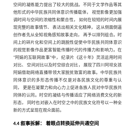
空间的凝练能力提出了较大的挑战。不同于文学作品等其
他形式的中华民族共同体意识传播载体， 视觉影像更加强
调时间与空间的浓缩性和聚合性， 如何在较短的时间内展
现完整的故事情节、 表达出相关文化精神， 这从侧面倒逼
创作者先从全知视角感知故事走向， 再予以排列组合。时
间上的碎片化和空间上的跳脱性促使中华民族共同体意识
的视觉影像作品更富智能传播时代的传播力和影响力。在
“阿娟的互联网故事”中， 纪录片《这十年》灵活运用时间
对比、 空间对比以及时空综合对比， 展现了四川阿坝女孩
阿娟借助网络直播带领大家脱贫致富的故事。中华民族共
同体意识的多形态传播不仅是对各民族文化的尊重与认
同， 更是在凝聚力和向心力上促进各族人民对中华民族共
同体的认同。时空的凝结与传播适应了网络消费文化的新
形态， 同时也对嵌入在时空之中的民族文化符号以一种全
新的方式呈现在观众面前。
4.4 叙事拆解： 着眼点转换延伸共通空间