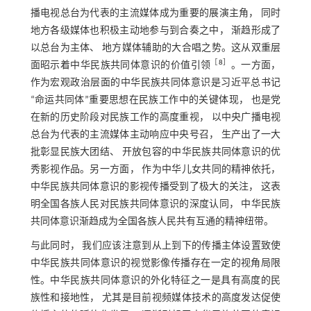
播电视总台为代表的主流媒体成为重要的展演主角， 同时
地方各级媒体也积极主动地参与到合奏之中， 渐趋形成了
以总台为主体、 地方媒体辅助的大合唱之势。这从双重层
［
8
］
面昭示着中华民族共同体意识的价值引领
。一方面，
作为宏观政治层面的中华民族共同体意识是习近平总书记
“命运共同体”重要思想在民族工作中的关键体现， 也是党
在新的历史阶段对民族工作的高度重视， 以中央广播电视
总台为代表的主流媒体主动响应中央号召， 生产出了一大
批彰显民族大团结、 开放包容的中华民族共同体意识的优
秀影视作品。另一方面， 作为中华儿女共同的精神依托，
中华民族共同体意识的影视传播受到了极大的关注， 这表
明全国各族人民对民族共同体意识的深度认同， 中华民族
共同体意识渐趋成为全国各族人民共有互通的精神纽带。
与此同时， 我们应该注意到从上到下的传播主体设置致使
中华民族共同体意识的视觉影像传播存在一定的视角局限
性。中华民族共同体意识的外化特征之一是具有高度的民
族性和接地性， 尤其是目前视频媒体技术的高度发达促使