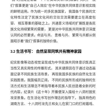
们”叙事更是“自己人效应”在中华民族共同体意识影视实践
的鲜明运用。作为统一的多民族国家， 我国各个民族的文
化特性注定了民族文化间的交往交流需要建立在高度包
容、 相互尊重的基础之上。共通意义场域的扩展既是各民
族文化持续繁荣的需要， 更是对中华民族共同体意识深度
认同的必然要求。命运与共、 患难与共、 繁荣与共都从侧
面昭示着“我们”叙事的独特价值。
3.2 生活书写： 自然呈现同筑共有精神家园
纪实影像等动态视觉呈现成为中华民族共同体意识既具正
当性又具实用性的传播形式， 其关键原因在于通过动态画
面记录不同民族生活场景， 再现我国多民族的自然化生活
实践图景。我国幅员辽阔， 不同的民族所形成的独特的生
活方式和生活理念不断指导着本民族人民创造着全新的时
代内容。纪录片《这十年》开播便深入描绘十八洞村脱贫
攻坚景象。在生活化书写创作理念的指导下， 独具特色的
湖南方言、 十八洞村龙先兰和女儿在家门口的打闹嬉戏、