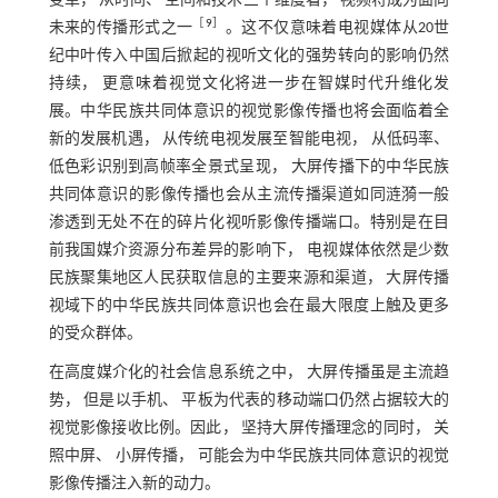
变革， 从时间、 空间和技术三个维度看， 视频将成为面向
［
9
］
未来的传播形式之一
。这不仅意味着电视媒体从20世
纪中叶传入中国后掀起的视听文化的强势转向的影响仍然
持续， 更意味着视觉文化将进一步在智媒时代升维化发
展。中华民族共同体意识的视觉影像传播也将会面临着全
新的发展机遇， 从传统电视发展至智能电视， 从低码率、
低色彩识别到高帧率全景式呈现， 大屏传播下的中华民族
共同体意识的影像传播也会从主流传播渠道如同涟漪一般
渗透到无处不在的碎片化视听影像传播端口。特别是在目
前我国媒介资源分布差异的影响下， 电视媒体依然是少数
民族聚集地区人民获取信息的主要来源和渠道， 大屏传播
视域下的中华民族共同体意识也会在最大限度上触及更多
的受众群体。
在高度媒介化的社会信息系统之中， 大屏传播虽是主流趋
势， 但是以手机、 平板为代表的移动端口仍然占据较大的
视觉影像接收比例。因此， 坚持大屏传播理念的同时， 关
照中屏、 小屏传播， 可能会为中华民族共同体意识的视觉
影像传播注入新的动力。