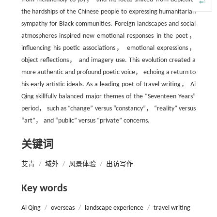
the hardships of the Chinese people to expressing humanitarian
sympathy for Black communities. Foreign landscapes and social
atmospheres inspired new emotional responses in the poet，
influencing his poetic associations， emotional expressions，
object reflections， and imagery use. This evolution created a
more authentic and profound poetic voice， echoing a return to
his early artistic ideals. As a leading poet of travel writing， Ai
Qing skillfully balanced major themes of the “Seventeen Years”
period， such as “change” versus “constancy”， “reality” versus
“art”， and “public” versus “private” concerns.
关键词
艾青
/
域外
/
风景体验
/
出访写作
Key words
Ai Qing
/
overseas
/
landscape experience
/
travel writing