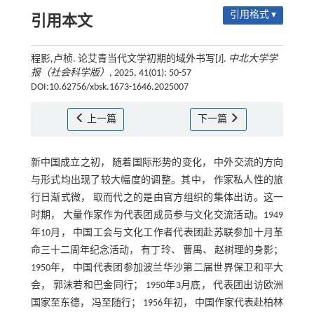
引用格式 ▾
引用本文
程影,卢桢. 论艾青当代文学初期的域外书写[J].
中北大学学
报（社会科学版）
, 2025, 41(01): 50-57
DOI:10.62756/xbsk.1673-1646.2025007
上一篇
下一篇
新中国成立之初， 随着国际形势的变化， 中外交流的方向
与形式均出现了较大幅度的调整。其中， 作家私人性的旅
行日渐式微， 取而代之的是由官方组织的集体出访。这一
时期， 大量作家作为代表团成员参与文化交流活动。1949
年10月， 中国工会与文化工作者代表团赴苏联参加十月革
命三十二周年纪念活动， 有丁玲、 曹禺、 赵树理的身影；
1950年， 中国代表团参加波兰华沙第二届世界保卫和平大
会， 郭沫若和巴金同行； 1950年3月底， 代表团出访欧洲
国家至东德， 冯至随行； 1956年初， 中国作家代表赴柏林