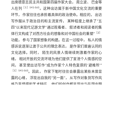
出席德意志民主共和国第四届作家大会， 周立波、 巴金等
［
1
］541-563
人在列
。这种出访属于新中国文化交流的重要
环节， 作家往往也承担着具体的政治使命。相应的， 出访
写作服从于政治目的和主流宣传， 某种程度上继承了“五
四”以来现代记游文学“通过观看者、 叙述者和阅读者的集
［
2
］
体行文构成了对西方社会的想象和对中国社会的重塑”
功能， 参与了国家想象的构建。在这一过程中， 私人的情
感诉说逐渐让渡于公共的理念表达， 是作家们普遍认同的
文化选择。同时， 陌生的风景人情继续刺激着作家的心
绪， 相对开放的交流环境为他们提供了宣泄个人情感的空
间， 甚至使出访写作“成为作家个人特色复原的‘避难所’”
［
1
］541-563
。因此， 作家下笔时往往会暴露出某些未曾显
露的心绪， 浮现出自我的“另一面”， 从写作对象到写作风
格乃至情感和艺术特征， 他们的创作都呈现出与在国内期
间抑或现代文学时期的不同风貌。
［
3
］
艾青不仅是“新诗第三个十年最有影响的代表诗人”
476
， 其域外出访写作也具有代表性。艾青这一时期有两次
出访经历， 除团体文化交流的官方色彩外， 他的域外体验