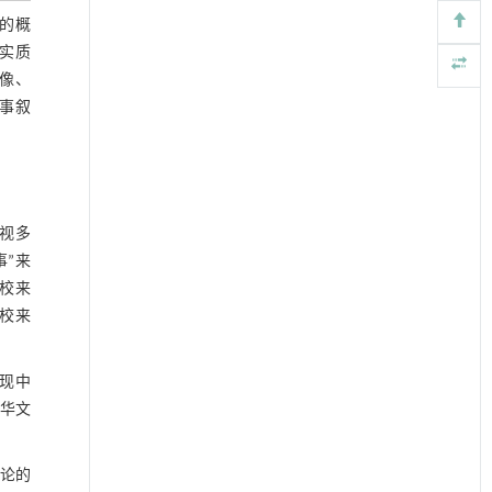
现的概
切实质
图像、
事叙
审视多
事”来
高校来
校来
展现中
中华文
理论的