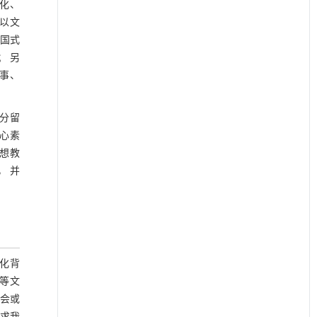
化、
 以文
中国式
； 另
故事、
分留
核心素
思想教
， 并
文化背
垒等文
不会或