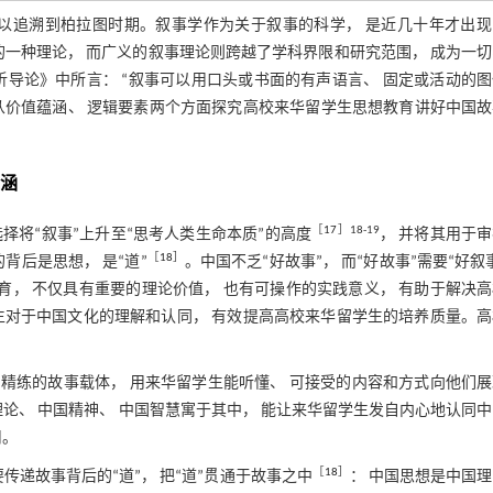
究可以追溯到柏拉图时期。叙事学作为关于叙事的科学， 是近几十年才出
的一种理论， 而广义的叙事理论则跨越了学科界限和研究范围， 成为一
导论》中所言： “叙事可以用口头或书面的有声语言、 固定或活动的
从价值蕴涵、 逻辑要素两个方面探究高校来华留学生思想教育讲好中国故
蕴涵
［
17
］18-19
择将“叙事”上升至“思考人类生命本质”的高度
， 并将其用于
［
18
］
背后是思想， 是“道”
。中国不乏“好故事”， 而“好故事”需要“好叙
育， 不仅具有重要的理论价值， 也有可操作的实践意义， 有助于解决
生对于中国文化的理解和认同， 有效提高高校来华留学生的培养质量。高
 精练的故事载体， 用来华留学生能听懂、 可接受的内容和方式向他们
论、 中国精神、 中国智慧寓于其中， 能让来华留学生发自内心地认同
用。
［
18
］
传递故事背后的“道”， 把“道”贯通于故事之中
： 中国思想是中国