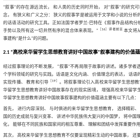
“叙事”的存在源远流长， 和人类的历史同时开始， 对“叙事”的研
念， 有狭义和广义之分： 狭义的叙事学是被运用于文学和小说的分析
的话语活动的研究工具。正如法国学者罗兰·巴特在《叙事作品结构分析
［
16
］译者前言
手势以及所有这一切井然有序的混合体来表现。”
本文将
事建构“是什么”的问题。
2.1 “高校来华留学生思想教育讲好中国故事”叙事建构的价值
经过叙事理论的不断发展， “叙事”不再局限于故事的讲述。诸多学者选
个学科领域的研究与实践。话语是文化内涵、 价值理念的表达， 话语的
［
19
］
实现传播、 教育和引导
。将叙事理论引入高校来华留学生思想教
华留学生思想教育讲好中国故事存在的现实困境， 增强高校来华留学
华留学生思想教育讲好中国故事叙事建构的价值蕴涵主要有以下几点：
首先， 进行内容深刻、 与时俱进的来华留学生思想教育， 选择精彩、
国的历史成就与复兴变革、 讲述中华民族伟大复兴的中国梦， 将中国理
化， 能够在不同民族和国家间的相互尊重、 理解和团结中发挥重要作
其次， 高校来华留学生思想教育不仅要呈现精彩生动的中国故事， 还要