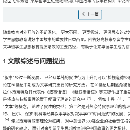
段世飞,仲淑涵. 来华留学生思想教育讲好中国故事的叙事建构[J].
中北大
上一篇
随着教育对外开放的不断深化， 更大范围、 更宽领域、 更深层次的对
学生思想教育讲好中国故事的重要性日益凸显。回答好高校来华留学生思想教
来华留学生思想教育提质增效的主要路径， 有助于让来华留学生成为讲
1 文献综述与问题提出
“叙事”经过不断发展， 已经从单纯的叙述行为上升到可以“检视道德经
论在20世纪中期成为文学研究重要的研究方法， 在20世纪后期逐渐
拉尔·热奈特及其代表作《叙事话语》 《新叙事话语》等无疑作出了重
［
2
］
［
3
］
是将热奈特叙事理论置于叙事学理论的研究中
， 例如申丹
、 
“文本”等概念， 论述了叙述的类型； 第二种是对热奈特叙事理论的梳理
特、 巴尔、 保罗·利科等经典叙事学家对叙事学中“时间范式”的发展
［
9
］
便以热奈特叙事理论为框架， 对中美世界500强企业的社会责任
践的研究较少， 而针对来华留学生思想教育讲好中国故事的更为稀缺，