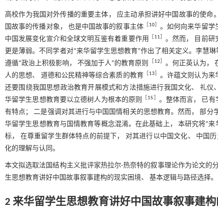
高校作为我国对外传播的重要主体， 应主动承担讲好中国故事的使命
［
10
］
国故事的传播对象， 也是中国故事的叙事主体
。如何向来华留学
［
11
］
中国发展变化宣介和全球文明互鉴有着重要作用
。然而， 目前
更是薄弱。不同学者对“来华留学生思想教育”作出了相关定义。李慧琳
［
12
］
遵循“政治上积极影响， 不强加于人”的教育原则
。何正英认为， 
［
13
］
人的思想、 道德和公民精神等综合素质的教育
。许蕴文则认为来
还要围绕我国思想政治教育开展模式和方法措施进行我国文化、 礼仪、
［
15
］
华留学生思想教育要以立德树人为根本的原则
。整体而言， 已有
有特点； 二是强调对其进行与中国国情相关的思想教育。然而， 部分
华留学生思想教育与国情教育等概念混淆。在此基础上， 本研究将“来华
标， 在尊重留学生群体特点的前提下， 对其进行以中国文化、 中国历
化的理解与认同。
本文拟选取法国结构主义批评家热拉尔·热奈特的叙事理论作为论文的分
生思想教育讲好中国故事叙事建构的现实困境、 基本逻辑与路径选择。
2 来华留学生思想教育讲好中国故事叙事建