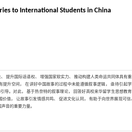
ries to International Students in China
、 提升国际话语权、 增强国家软实力、 推动构建人类命运共同体具有
有提升空间， 在讲好中国故事的过程中未能遵循叙事逻辑， 亟待引起学
育和引导。对此， 基于热奈特的叙事理论， 回答好高校来华留学生思想教
递中国价值， 让故事引发情感共鸣、 促进文化认同， 有助于向世界展现可信
国声音的重要力量。