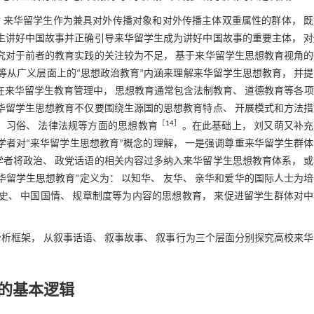
。来华留学生作为兼具对外传播对象和对外传播主体双重属性的群体， 既
生讲好中国故事并正确引导来华留学生成为讲好中国故事的重要主体， 对
研究对于前者的教育实践的关注较为不足， 基于来华留学生思想教育视角
等从广义层面上的“思想政治教育”内涵来理解来华留学生思想教育， 并
在来华留学生教育管理中， 思想教育通常包含法制教育、 道德教育等各
华留学生思想教育不仅要围绕生源国的思想教育特点、 开展模式和方法措
［
14
］
 习俗、 法律法规等方面的思想教育
。在此基础上， 刘又萌又补
学者对“来华留学生思想教育”概念的理解， 一是强调尊重来华留学生群
学者将政治、 政党话语的相关内容过多纳入来华留学生思想教育体系， 
留学生思想教育”定义为： 以知华、 友华、 亲华和爱华的国际人士为
史、 中国国情、 规章制度等为内容的思想教育， 来促进留学生群体对
析框架， 从叙事话语、 叙事故事、 叙事行为三个层面分别探究高校来
构的基本逻辑