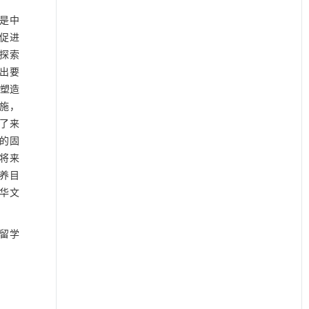
是中
促进
的探索
提出要
项塑造
施，
充了来
体的固
或将来
培养目
中华文
华留学