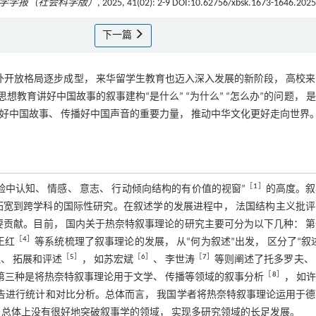
学学报（社会科学版）
, 2025, 41(02): 2-9 DOI:10.62756/xbsk.1673-1646.202
下一篇
外开放格局逐步成型， 来华留学生教育也迈入深入发展的新阶段， 高校
育讲好中国故事的叙事建构“是什么” “为什么” “怎么办”的问题， 
好中国故事、 传播好中国声音的重要力量， 推动中华文化更好走向世界
［
1
］
验中认知、 情感、 意志、 行动倾向结构的有价值的视窗”
的高度。叙
被拓宽到跨学科的国际性研究。在叙述学的发展进程中， 法国结构主义批
要贡献。目前， 国内关于热奈特叙事理论的研究主要可分为以下几种： 
［
4
］
王红
等系统梳理了叙事理论的发展， 从“何为叙述”出发， 区分了“叙
［
5
］
［
6
］
［
7
］
、 拓展和评述
， 如苏宏斌
、 李世涛
等则阐述了托多罗夫、
［
8
］
； 第三种是将热奈特叙事理论用于文学、 传播等领域的叙事分析
， 如
报告进行统计和对比分析。总体而言， 我国学者将热奈特叙事理论运用于
 总体上没有很好地突破叙事学的领域， 实现多研究领域的长足发展。