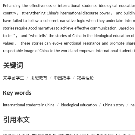
Enhancing the effectiveness of international students’ ideological educatio
country， strengthening China’s international discourse power， and buildin
have failed to follow a coherent narrative logic when they undertake intern
stories require good narratives to achieve effective communication. Based on
to tell”， and “who tells” the stories of China in the ideological education of
values， these stories can evoke emotional resonance and promote shared 
respectable image of China to the world and empower international students to
关键词
来华留学生
/
思想教育
/
中国故事
/
叙事理论
Key words
international students in China
/
ideological education
/
China’s story
/
na
引用本文