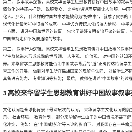
第二， 叙事故事逻辑。高校来华留学生思想教育讲好中国故事的叙事
情节化的特征来打动、 说服受众， 比单纯讲道理更能让人信服。中国不
化人。那么， 什么样的中国故事才能被称为“好故事”， 就成了叙事的工
现代化建设历程中取得的成就、 中华优秀传统文化的博大精深、 中华
一方面， 讲好中国和世界的故事， 包含了讲好文明交流互鉴的故事、
中国坚持走和平发展道路的故事。
第三， 叙事行为逻辑。高校来华留学生思想教育讲好中国故事的叙事行为
学生群体尚未形成成熟的世界观、 人生观、 价值观， 对中国的认知
养。来华留学生思想教育能否让中国故事背后的“道”正确传达给留学生
育工作的开展， 做到对学生所在民族国家的理解与认同、 对留学生不同
具备语言能力、 专业知识等技能； 最后， 教师在讲述“中国故事”的
3 高校来华留学生思想教育讲好中国故事叙
文化认同是全球化背景下最深层次的认同， 来华留学生文化认同的前
景、 社会环境、 教育体制， 部分来华留学生由于对中国情况不甚了解
化冲突， 例如： 在“中国威胁论”等言论的影响下， 对我国存在一些偏