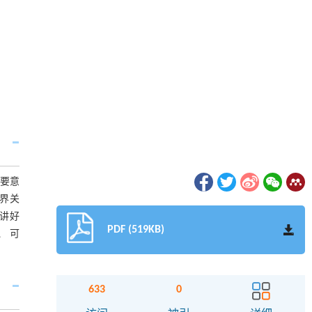
重要意
界关
育讲好
PDF (519KB)
、 可
633
0