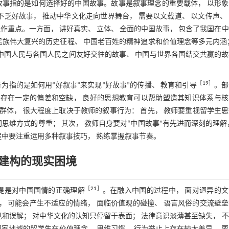
故事指的是如何选择好的中国故事。故事是叙事理念的重要载体， 以形象
乏好故事， 推动中华文化走向世界舞台， 需要以文载道、 以文传声、
作重点。一方面， 讲好真实、 立体、 全面的中国故事， 包含了我国在
民族伟大复兴的历史征程、 中国老百姓的精神追求和价值理念等多元内涵
 中国人民与各国人民之间友好交往的故事、 中国与世界各国结交共赢的
［
19
］
指的是如何用“好叙事”来实现“好故事”的传播、 教育和引导
。部
还存在一定的偏差和空缺， 良好的思想教育可以帮助塑造其知识体系与
群体， 很大程度上取决于教师的叙事行为： 首先， 教师要重视留学生
思维方式的尊重； 其次， 教师自身要对“中国故事”有先进而深刻的理解
过程中要注重运用多种叙事技巧， 熟练掌握叙事节奏。
事建构的现实困境
［
21
］
提是对中国国情的正确理解
。在融入中国的过程中， 面对迥异的
， 可能会产生不适应的情绪， 面临价值观的碰撞、 语言风俗的交流壁
见和误解； 对中华文化的认知只停留于表面； 法律意识淡薄甚至缺失， 