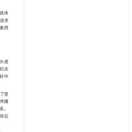
。具体
将追求
改善西
口头或
同的关
好中
了思
来传播
体系，
其背后