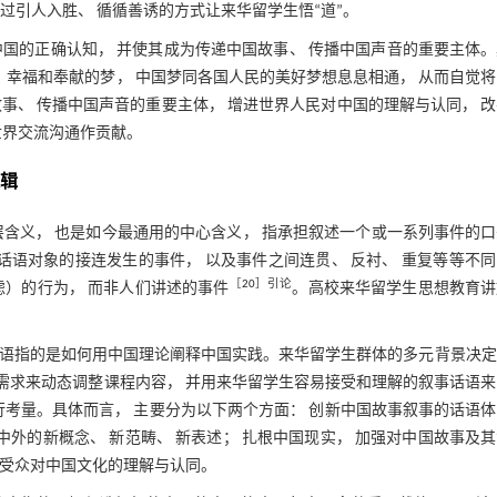
通过引人入胜、 循循善诱的方式让来华留学生悟“道”。
国的正确认知， 并使其成为传递中国故事、 传播中国声音的重要主体
 幸福和奉献的梦， 中国梦同各国人民的美好梦想息息相通， 从而自觉
事、 传播中国声音的重要主体， 增进世界人民对中国的理解与认同， 
世界交流沟通作贡献。
逻辑
层含义， 也是如今最通用的中心含义， 指承担叙述一个或一系列事件的
为话语对象的接连发生的事件， 以及事件之间连贯、 反衬、 重复等等不
［
20
］引论
虑）的行为， 而非人们讲述的事件
。高校来华留学生思想教育讲
话语指的是如何用中国理论阐释中国实践。来华留学生群体的多元背景决定
同需求来动态调整课程内容， 并用来华留学生容易接受和理解的叙事话语
行考量。具体而言， 主要分为以下两个方面： 创新中国故事叙事的话语
中外的新概念、 新范畴、 新表述； 扎根中国现实， 加强对中国故事及
际受众对中国文化的理解与认同。