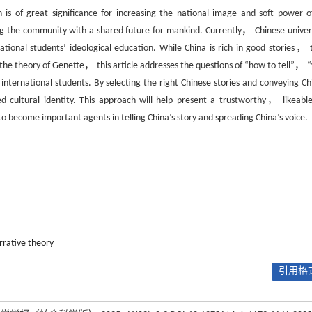
n is of great significance for increasing the national image and soft power o
g the community with a shared future for mankind. Currently， Chinese univers
ational students’ ideological education. While China is rich in good stories， 
 the theory of Genette， this article addresses the questions of “how to tell”， 
 international students. By selecting the right Chinese stories and conveying Ch
cultural identity. This approach will help present a trustworthy， likeabl
 become important agents in telling China’s story and spreading China’s voice.
rrative theory
引用格式