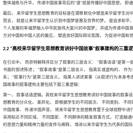
整体凝练与升华， 传递中国故事背后的“道”就是传播好中国思想， 即
最后， 来华留学生思想教育的目标是在潜移默化中塑造来华留学生对中
而言， 就是让来华留学生认识到中国梦是惠及世界的梦， 是追求和平、
个人发展的幸福梦融入中华民族伟大复兴的中国梦； 并成为传递中国故
方对中国和中国人民的偏见， 塑造良好国际舆论氛围， 为促进中国和
2.2 “高校来华留学生思想教育讲好中国故事”叙事建构的三重
在引论中， 热奈特解释并区分了叙事的三层含义： “叙事话语”是第一
书面的叙述陈述； “叙事故事”是第二层含义， 指真实或虚构的、 作
系； “叙事行为”是第三层含义， 指某人讲述某事（从叙述行为本身考
国故事的叙事建构主要包括下面三重逻辑：
第一， 叙事话语逻辑。高校来华留学生思想教育讲好中国故事的叙事
想教育的分众化、 差异化， 即根据学生的不同层次、 不同类别、 不
中国故事、 传递中国声音， 将来华留学生思想教育置于全球视野中进
采用贴近不同区域、 不同国家、 不同群体的精准叙事方式， 打造融通
的思想力量和精神力量的宣传与阐释， 增进以来华留学生为代表的国