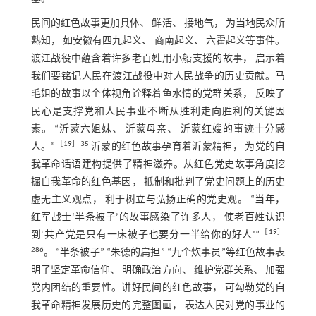
民间的红色故事更加具体、 鲜活、 接地气， 为当地民众所
熟知， 如安徽有四九起义、 商南起义、 六霍起义等事件。
渡江战役中蕴含着许多老百姓用小船支援的故事， 启示着
我们要铭记人民在渡江战役中对人民战争的历史贡献。马
毛姐的故事以个体视角诠释着鱼水情的党群关系， 反映了
民心是支撑党和人民事业不断从胜利走向胜利的关键因
素。 “沂蒙六姐妹、 沂蒙母亲、 沂蒙红嫂的事迹十分感
［
19
］35
人。”
沂蒙的红色故事孕育着沂蒙精神， 为党的自
我革命话语建构提供了精神滋养。从红色党史故事角度挖
掘自我革命的红色基因， 抵制和批判了党史问题上的历史
虚无主义观点， 利于树立与弘扬正确的党史观。 “当年，
红军战士‘半条被子’的故事感染了许多人， 使老百姓认识
［
19
］
到‘共产党是只有一床被子也要分一半给你的好人’”
286
。 “半条被子” “朱德的扁担” “九个炊事员”等红色故事表
明了坚定革命信仰、 明确政治方向、 维护党群关系、 加强
党内团结的重要性。讲好民间的红色故事， 可勾勒党的自
我革命精神发展历史的完整图画， 表达人民对党的事业的