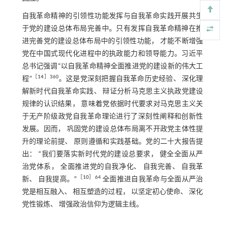
自我革命精神的引领性功能发挥与自我革命实践开展共生
于党的建设总体布局完善中。只有发挥自我革命精神在推
进完善党的建设总体布局中的引领性功能， 才能不断增强
党在中国式现代化进程中的执政能力和领导能力。习近平
总书记强调“以自我革命精神全面推进党的建设新的伟大工
［
14
］360
程”
。这是党深刻把握自我革命历史经验、 深化理
解新时代自我革命实践、 辩证分析马克思主义执政党建设
规律的认识结果， 意味着党依据时代要求对马克思主义关
于无产阶级政党自我革命理论进行了深刻性阐释和创新性
发展。因而， 巩固党的建设总体布局离不开政党主体性提
升的理论前提、 原则遵循和实践基础。党的二十大报告提
出： “我们要落实新时代党的建设总要求， 健全全面从严
治党体系， 全面推进党的自我净化、 自我完善、 自我革
［
10
］64
新、 自我提高。”
全面推进自我革命与全面从严治
党是相互融入、 相互塑造的过程， 以坚定初心使命、 深化
党性锻炼、 增强政治信仰为逻辑主线。