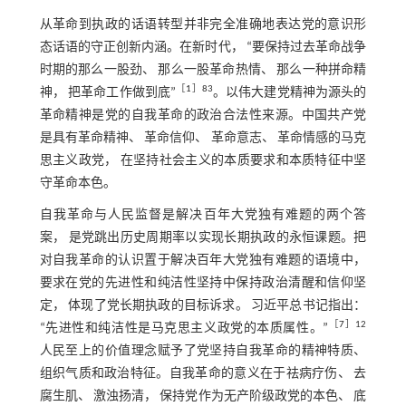
从革命到执政的话语转型并非完全准确地表达党的意识形
态话语的守正创新内涵。在新时代， “要保持过去革命战争
时期的那么一股劲、 那么一股革命热情、 那么一种拼命精
［
1
］83
神， 把革命工作做到底”
。以伟大建党精神为源头的
革命精神是党的自我革命的政治合法性来源。中国共产党
是具有革命精神、 革命信仰、 革命意志、 革命情感的马克
思主义政党， 在坚持社会主义的本质要求和本质特征中坚
守革命本色。
自我革命与人民监督是解决百年大党独有难题的两个答
案， 是党跳出历史周期率以实现长期执政的永恒课题。把
对自我革命的认识置于解决百年大党独有难题的语境中，
要求在党的先进性和纯洁性坚持中保持政治清醒和信仰坚
定， 体现了党长期执政的目标诉求。 习近平总书记指出：
［
7
］12
“先进性和纯洁性是马克思主义政党的本质属性。”
人民至上的价值理念赋予了党坚持自我革命的精神特质、
组织气质和政治特征。自我革命的意义在于祛病疗伤、 去
腐生肌、 激浊扬清， 保持党作为无产阶级政党的本色、 底