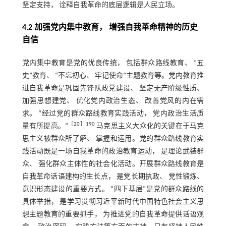
坚定支持， 诠释自我革命的底层逻辑是人民立场。
4.2 加强党内集中教育， 增强自我革命精神的历史
自信
党内集中教育是党的优良传统， 包括群众路线教育、 “五
史”教育、 “不忘初心、 牢记使命”主题教育等。党内教育推
进自我革命是巩固先锋队政党建设、 坚定无产阶级性质、
加强思想建党、 优化党内政治生态、 改善党风的内在需
求。 “经过党的群众路线教育实践活动， 党内政治生活质
［
20
］190
量有所提高。”
马克思主义大众化的关键在于马克
思主义被群众所了解、 掌握和运用。党的群众路线教育实
践活动既是一场自我革命的政治教育运动， 是理论武装群
众、 强化群众主体性的社会化活动。开展群众路线教育是
自我革命话语建构的生长点， 是党长期执政、 党性锻炼、
意识形态建设的重要方式。 “四下基层”是党的群众路线的
具体举措， 是学习贯彻习近平新时代中国特色社会主义思
想主题教育的重要抓手， 为推进党的自我革命提供话语观