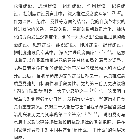
政治建设、 思想建设、 组织建设、 作风建设、 纪律建
［
7
］27
设， 把制度建设贯穿其中， 深入推进反腐败斗争”
。
作为监督、 纪律、 党性等方面的结合， 党的自我革命实践
推进着党内关系、 党政关系、 党群关系朝着正常化、 纯洁
化的方向发生深刻变化。党的十九大提出“全面推进党的政
治建设、 思想建设、 组织建设、 作风建设、 纪律建设，
［
12
］62
把制度建设贯穿其中， 深入推进反腐倡廉”
。 这意
味着要以自我革命推进党的建设总体布局的深层次调整，
表明自我革命在党的建设总体布局中的理念融入和地位提
升。此后， 自我革命成为党的建设目标之一， 兼具推进高
质量党建的目标属性和手段属性。党的第三份历史决议将
［
13
］70
“坚持自我革命”列为十大历史经验之一
。 这表明自
我革命对党增强历史自信、 发挥历史主动、 坚定历史自觉
具有重要意义。党的二十大报告提出“自我革命是回答跳出
［
10
］14
治乱兴衰历史周期率的第二个答案”
， 说明党对马
克思主义政党建设规律和长期执政规律的深刻把握， 是在
国家治理背景下对中国共产党“是什么、 干什么”的深层次
回应。