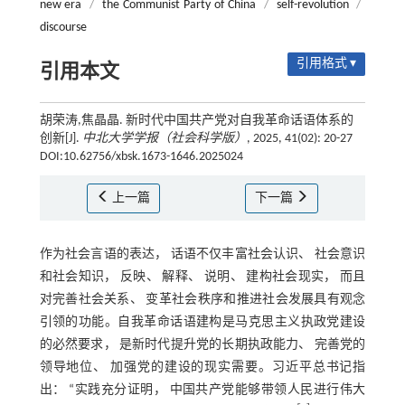
new era
/
the Communist Party of China
/
self-revolution
/
discourse
引用格式 ▾
引用本文
胡荣涛,焦晶晶. 新时代中国共产党对自我革命话语体系的
创新[J].
中北大学学报（社会科学版）
, 2025, 41(02): 20-27
DOI:10.62756/xbsk.1673-1646.2025024
上一篇
下一篇
作为社会言语的表达， 话语不仅丰富社会认识、 社会意识
和社会知识， 反映、 解释、 说明、 建构社会现实， 而且
对完善社会关系、 变革社会秩序和推进社会发展具有观念
引领的功能。自我革命话语建构是马克思主义执政党建设
的必然要求， 是新时代提升党的长期执政能力、 完善党的
领导地位、 加强党的建设的现实需要。习近平总书记指
出： “实践充分证明， 中国共产党能够带领人民进行伟大