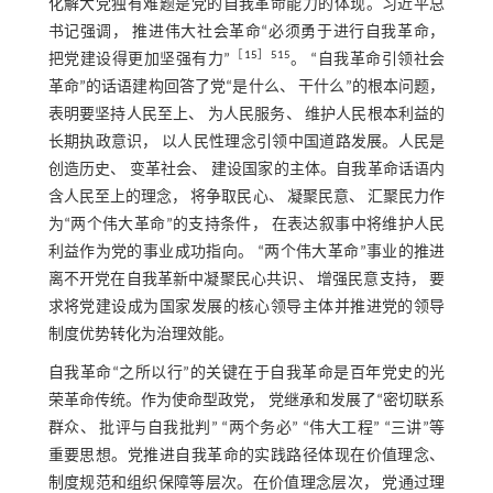
化解大党独有难题是党的自我革命能力的体现。习近平总
书记强调， 推进伟大社会革命“必须勇于进行自我革命，
［
15
］515
把党建设得更加坚强有力”
。 “自我革命引领社会
革命”的话语建构回答了党“是什么、 干什么”的根本问题，
表明要坚持人民至上、 为人民服务、 维护人民根本利益的
长期执政意识， 以人民性理念引领中国道路发展。人民是
创造历史、 变革社会、 建设国家的主体。自我革命话语内
含人民至上的理念， 将争取民心、 凝聚民意、 汇聚民力作
为“两个伟大革命”的支持条件， 在表达叙事中将维护人民
利益作为党的事业成功指向。 “两个伟大革命”事业的推进
离不开党在自我革新中凝聚民心共识、 增强民意支持， 要
求将党建设成为国家发展的核心领导主体并推进党的领导
制度优势转化为治理效能。
自我革命“之所以行”的关键在于自我革命是百年党史的光
荣革命传统。作为使命型政党， 党继承和发展了“密切联系
群众、 批评与自我批判” “两个务必” “伟大工程” “三讲”等
重要思想。党推进自我革命的实践路径体现在价值理念、
制度规范和组织保障等层次。在价值理念层次， 党通过理