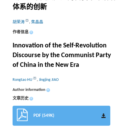
体系的创新
胡荣涛
,
焦晶晶
作者信息
+
Innovation of the Self-Revolution
Discourse by the Communist Party
of China in the New Era
Rongtao HU
,
Jingjing JIAO
Author information
+
文章历史
+
PDF (549K)