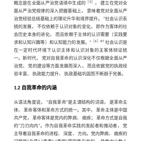
［
5
］
概念是在全面从严治党语境中生成的
， 建立在党对全
面从严治党规律的深入把握基础上， 意味着党对全面从严
治党经验总结基础上的理论升华和境界提升。 “社会认识系
统的发展， 不仅依赖于认识对象的变化， 即作为客体的社
会历史本身的进化， 而且依赖于主体的认识需要（实践要
［
6
］87
求和认知兴趣等）和认知能力的发展。”
社会认识是
在一定时代环境下认识主体和认识对象的主客体辩证统
一。新时代， 党对自我革命的认识深化不仅根据全面从严
治党、 党的建设等方面发展而深入， 而且依据党的执政经
验丰富、 执政能力提升、 执政基础巩固而不断趋于完善。
1.2 自我革命的内涵
从语法角度说， “自我革命”是主谓结构的词语， 是革命主
体、 革命客体和革命方式的统一。其中， 革命主体是中国
共产党， 革命客体是党内的弊病、 痼疾； 革命方式是自我
的“刀刃向内”。作为自我革命实践的发起者和推动者， 党
主导着自我革命的进程、 深度、 方向。党内弊病、 痼疾的