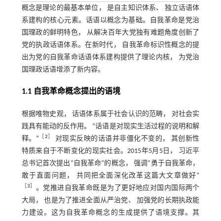
概念是理论的最基本单位， 是自主知识体系、 独立话语体
系建构的核心元素。话语以概念为基础。自我革命是党治
国理政的鲜明特色， 从解决百年大党独有难题角度创新了
党的执政话语体系。在新时代， 自我革命标识性概念的提
出为党的自我革命话语体系建构提供了理论内核， 为党治
国理政话语增添了新内容。
1.1 自我革命概念提出的语境
根据唯物史观， 话语体系属于社会认识的范畴， 对社会实
践具有能动的反作用。 “话语是对现实生活过程的说明和解
［
2
］
释。”
对现实反映的话语并非僵化不变的， 其创新性
特质来自于不断变化的现实社会。2015年5月5日， 习近平
总书记首次提出“自我革命”的概念， 强调“勇于自我革命，
敢于直面问题， 共同把全面深化改革这篇大文章做好”
［
3
］
。党推进自我革命既是为了更好地应对国内国际两个
大局， 也是为了推进全面从严治党、 加强党的长期执政能
力建设。这为自我革命概念的生成提供了语境支撑。其