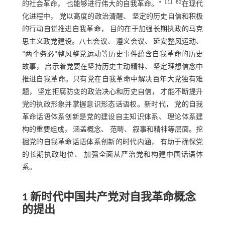
［
1
］82
的社会革命， 也能够进行伟大的自我革命。”
在现代
化进程中， 党以高度的政治清醒、 坚定的历史自信和积极
的行动自觉推进自我革命， 目的在于加强长期执政的马克
思主义政党建设。八七会议、 遵义会议、 延安整风运动、
“两个务必”整风整党运动等历史事件蕴含自我革命的历史
故事， 启示着党要在坚持历史主动精神、 坚定理想信念中
推进自我革命。只有党在自我革命中解决百年大党独有难
题， 坚定拒腐防变的政治决心和历史自信， 才能不断提升
党的执政形象并掌握意识形态话语权。新时代， 党的自我
革命话语体系创新是党的建设自主知识体系、 理论体系建
构的重要组成， 涵盖概念、 范畴、 叙事和精神等层面。挖
掘党的自我革命话语体系创新的时代内涵， 有助于确保党
的长期执政地位、 加强全面从严治党和构建中国话语体
系。
1 新时代中国共产党对自我革命概念
的提出