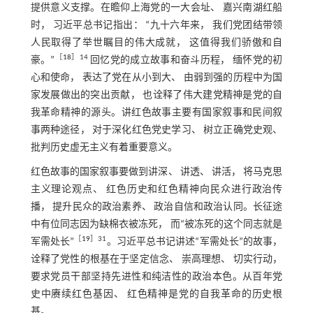
提供意义支撑。在瞻仰上海党的一大会址、 嘉兴南湖红船
时， 习近平总书记指出： “九十六年来， 我们党团结带领
人民取得了举世瞩目的伟大成就， 这值得我们骄傲和自
［
18
］14
豪。”
回忆党的成立故事和奋斗历程， 缅怀党的初
心和使命， 表达了党在从小到大、 由弱到强的历程中为国
家发展做出的突出贡献， 也诠释了伟大建党精神是党的自
我革命精神的源头。讲红色故事主要有国家叙事和民间叙
事两种途径， 对于深化红色党史学习、 树立正确党史观、
批判历史虚无主义有着重要意义。
红色故事的国家叙事要做到讲深、 讲透、 讲活， 将马克思
主义理论观点、 红色历史和红色精神向民众进行政治传
播， 提升民众的政治素养、 政治自信和政治认同。长征途
中有位同志因为缺棉衣被冻死， 而“被冻死的这个同志就是
［
19
］31
军需处长”
。习近平总书记讲述“军需处长”的故事，
诠释了党性的根基在于坚定信念、 崇高理想、 切实行动，
要求党员干部坚持先进性和纯洁性的政治本色。从百年党
史中赓续红色基因、 红色精神是党的自我革命的历史根
基。