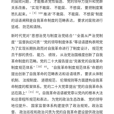
的腐败问题， 才能推进党性锻造、 党的领导力提升和党群
关系改善。 “实现不敢腐、 不能腐、 不想腐， 要把制度篱
［
9
］100
笆扎起来。”
推进“不敢腐、 不能腐、 不想腐”制度
的话语阐释是自我革命制度的范畴表达， 要求对腐败进行
惩戒、 防范和清除。
新时代党对“思想治党与制度治党结合” “全面从严治党制
度” “监督执纪问责” “党的领导制度体系”等话语建构表明党
为了实现长期执政而对自我革命进行了制度设计， 规范党
员干部的责任、 能力、 绩效， 从治党治国维度创新了自我
革命制度的范畴。党的二十大报告提出“完善党的自我革命
［
10
］65
制度规范体系”
。 “自我革命制度规范体系”命题的
提出创新了自我革命的范畴表达和话语境界， 要求从体制
机制、 法规制度、 道德规范、 伦理规则等方面建构自我革
命制度的框架体系。党的二十大党章提出“党的自我革命永
［
11
］22
远在路上”
。自我革命话语被党章以党内的根本大法
和总章程所规范和表达， 为党的政治生态改善、 党的领导
地位提升、 国家监督体系构建提供了政治规矩。政治监
督、 政治巡视和政治问责为党的自我革命建设提供政治赋