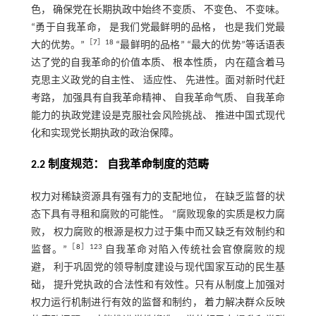
色， 确保党在长期执政中始终不变质、 不变色、 不变味。
“勇于自我革命， 是我们党最鲜明的品格， 也是我们党最
［
7
］18
大的优势。”
“最鲜明的品格” “最大的优势”等话语表
达了党的自我革命的价值本质、 根本性质， 内在蕴含着马
克思主义政党的自主性、 适应性、 先进性。面对新时代赶
考路， 加强具有自我革命精神、 自我革命气质、 自我革命
能力的执政党建设是克服社会风险挑战、 推进中国式现代
化和实现党长期执政的政治保障。
2.2 制度规范： 自我革命制度的范畴
权力对稀缺资源具有强有力的支配地位， 在缺乏监督的状
态下具有寻租和腐败的可能性。 “腐败现象的实质是权力腐
败， 权力腐败的根源是权力过于集中而又缺乏有效制约和
［
8
］123
监督。”
自我革命对陷入传统社会官僚腐败的规
避， 利于巩固党的领导制度建设与现代国家互动的民生基
础， 提升党执政的合法性和有效性。只有从制度上加强对
权力运行机制进行有效的监督和制约， 着力解决群众反映