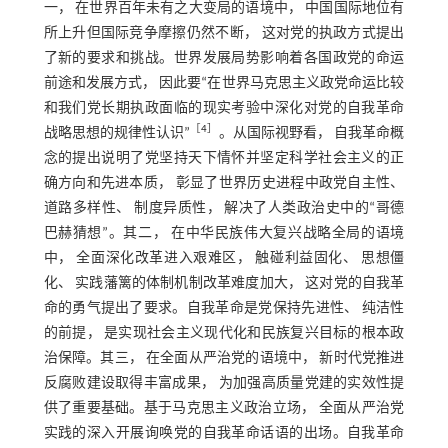
一， 在世界百年未有之大变局的语境中， 中国国际地位有
所上升但国际竞争摩擦仍然不断， 这对党的执政方式提出
了新的要求和挑战。世界发展局势影响着各国政党的命运
前途和发展方式， 因此要“在世界马克思主义政党命运比较
和我们党长期执政面临的现实考验中深化对党的自我革命
［
4
］
战略思想的规律性认识”
。从国际视野看， 自我革命概
念的提出说明了党坚持天下情怀并坚定科学社会主义的正
确方向和先进本质， 彰显了世界历史进程中政党自主性、
道路多样性、 制度异质性， 解决了人类政治史中的“哥德
巴赫猜想”。其二， 在中华民族伟大复兴战略全局的语境
中， 全面深化改革进入艰难区， 触碰利益固化、 思想僵
化、 实践藩篱的体制机制改革难度加大， 这对党的自我革
命的勇气提出了要求。自我革命是党保持先进性、 纯洁性
的前提， 是实现社会主义现代化和民族复兴目标的根本政
治保障。其三， 在全面从严治党的语境中， 新时代党推进
反腐败建设取得丰富成果， 为加强高质量党建的实效性提
供了重要基础。基于马克思主义政治立场， 全面从严治党
实践的深入开展询唤党的自我革命话语的出场。自我革命