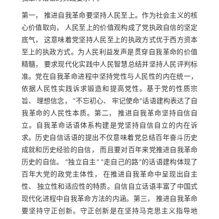
第一， 推进自我革命要坚持人民至上。作为社会主义的核
心价值取向， 人民至上的价值观构成了党执政自信的坚定
底气， 这意味着党坚持人民至上的执政方式优于西方资本
至上的执政方式。为人民利益发声是贯穿自我革命的价值
精髓， 要求现代化实践中人民智慧总结并坚持人民评判标
准。党在自我革命进程中坚持党性与人民性的内在统一，
依据人民性实践诉求锻造和提高党性。基于党的性质宗
旨、 理想信念， “不忘初心、 牢记使命”话语建构表达了自
我革命的人民性本质。第二， 推进自我革命坚持自信自
立。自我革命话语体系构建是党坚持自信自立的内在诉
求。历史自信话语的提出不仅意味着党总结百年奋斗历史
成就和历史经验的自信， 而且要对百年来党推进自我革命
历史的自信。 “独立自主” “走自己的路”的话语建构体现了
百年大党的政党主体性， 在推进自我革命中呈现出自主
性、 独立性和适应性的特质。自信自立话语丰富了中国式
现代化进程中自我革命方法的内涵。第三， 推进自我革命
要坚持守正创新。守正创新是在坚持马克思主义指导地