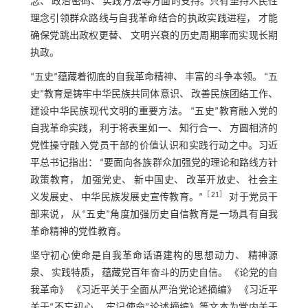
念、 政治密码、 实践方法等方面的支持。只有坚持人民性
理念引领群众路线与自我革命结合的执政实践进程， 才能
确保党跳出政权更替、 文明兴衰的历史周期率而实现长期
执政。
“五史”蕴藏着彻底的自我革命精神、 丰富的斗争本领。 “五
史”教育是铸牢中华民族共同体意识、 改善民族团结工作、
建设中华民族现代文明的重要方法。 “五史”教育融入党的
自我革命实践， 利于将表里如一、 知行合一、 方圆相济的
党性操守融入党员干部的价值认识和实践行动之中。习近
平总书记指出： “要面向各族群众加强党的理论和路线方针
政策教育， 加强党史、 新中国史、 改革开放史、 社会主
［
21
］
义发展史、 中华民族发展史宣传教育。”
对于党员干
部来说， 从“五史”角度加强历史自信教育是一场具有自我
革命精神的党性教育。
坚守初心使命是自我革命话语建构的思想动力、 精神源
泉、 实践特质， 蕴藏党百年奋斗的历史自信。 《论党的自
我革命》 《习近平关于全面从严治党论述摘编》 《习近平
关于“不忘初心、 牢记使命”论述摘编》等文本为党内关于