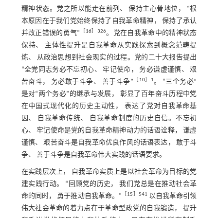
精神状态。党之所以能走在前列、 保持主心骨地位， “根
本原因在于我们党始终保持了自我革命精神， 保持了承认
［
16
］326
并改正错误的勇气”
。党在自我革命中的精神状态
保持、 主体性提升是自我革命从实践探索到概念范畴提
炼、 从政治思想到社会现实的过程。党的二十大报告提出
“全党同志务必不忘初心、 牢记使命， 务必谦虚谨慎、 艰
［
10
］1
苦奋斗， 务必敢于斗争、 善于斗争”
。 “三个务必”
是对“两个务必”的继承与发展， 彰显了百年奋斗历程中党
在中国式现代化的历史主动性， 表达了党对自我革命基
因、 自我革命传统、 自我革命制度的历史自信。不忘初
心、 牢记使命是党的自我革命精神动力的话语诠释， 谦虚
谨慎、 艰苦奋斗是自我革命优良作风的话语表达， 敢于斗
争、 善于斗争是自我革命伟大实践的话语要求。
在实践层次上， 自我革命实质上是以社会革命为目标的党
建实践行动。 “回顾党的历史， 我们党总是在推动社会革
［
15
］541
命的同时， 勇于推动自我革命。”
以自我革命引领
伟大社会革命的着力点在于革命型政党的自我锻造， 提升