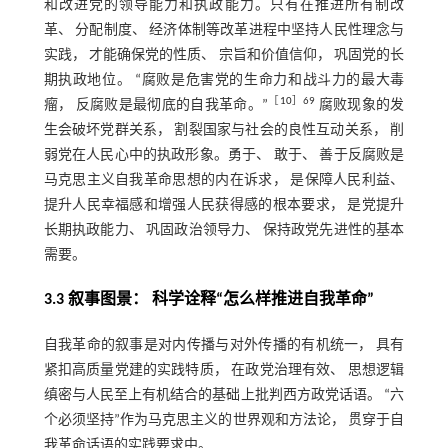
和改进党的领导能力和执政能力。只有在推进所有制改
革、 分配制度、 经济体制等改革进程中坚持人民性理念与
实践， 才能确保党的性质、 宗旨和价值信仰， 巩固党的长
期执政地位。 “腐败是危害党的生命力和战斗力的最大毒
［
10
］69
瘤， 反腐败是最彻底的自我革命。”
腐败现象的发
生会破坏党群关系， 割裂国家与社会的良性互动关系， 削
弱党在人民心中的执政形象。勇于、 敢于、 善于反腐败是
马克思主义自我革命思想的内在诉求， 是保障人民利益、
提升人民幸福感和增强人民获得感的根本要求， 是党提升
长期执政能力、 巩固政治领导力、 保持政党先进性的基本
需要。
3.3 叙事图景： 科学诠释“怎么样推进自我革命”
自我革命的叙事是对内传播与对外传播的有机统一， 具有
紧扣高质量党建的实践特质， 在政党治理有效、 思想逻辑
缜密与人民至上有机结合的基础上批判西方政党话语。 “六
个必须坚持”作为马克思主义的世界观和方法论， 贯穿于自
我革命话语的实践要求中。