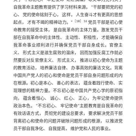
自我革命主题教育提供了学习材料来源。 “干部要把党的初
心、 党的使命铭刻于心， 这样， 人生奋斗才有更高的思想
［
18
］16
起点， 才有不竭的精神动力。”
党员干部是初心使
命教育的接受主体， 是自我革命的主体力量。激发党员干
部在自我革命中的主体性、 主动性、 积极性， 才能确保自
我革命事业顺利进行并确保党员干部自身成长。官僚主
义、 形式主义是滋生腐败的温床， 因而加强反腐工作就必
然要反对反官僚主义、 形式主义， 推进以初心使命为主题
的教育活动， 培养廉洁自律、 办事高效的廉洁文化。背离
中国共产党人的初心和使命是党员干部自身问题形成的内
在根源。初心是本心、 善心的表达， 蕴含着践行使命、 实
现理想的精神力量。不忘初心是中国共产党心学的原初指
向， 蕴含着恒心、 诚心、 红心、 正心， 为牢记使命提供
政治本色。 “不忘初心、 牢记使命”主题教育是自我革命的
有效话语方式， 贯彻党的建设总要求， 要求解决党员干部
背离初心和使命的问题并破除问题形成的根源， 以推进党
员干部自我净化、 自我提高， 维护党和人民的事业。