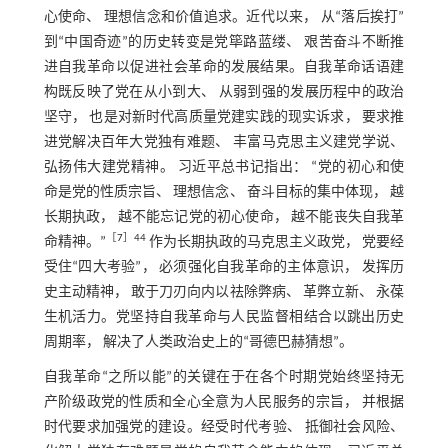
心使命、 理想信念和价值追求。近代以来， 从“落后挨打”
到“中国奇迹”的历史转变是党筚路蓝缕、 艰苦奋斗不断推
进自我革命以促进社会革命的发展结果。自我革命话语建
构既反映了党在从小到大、 从弱到强的发展历程中的政治
坚守， 也是对新时代高质量党建实践的现实诉求， 要求推
进党解决百年大党独有难题、 丰富马克思主义建党学说、
弘扬伟大建党精神。 习近平总书记指出： “党的初心和使
命是党的性质宗旨、 理想信念、 奋斗目标的集中体现， 越
长期执政， 越不能忘记党的初心使命， 越不能丧失自我革
［
7
］44
命精神。”
作为长期执政的马克思主义政党， 党要经
受住“四大考验”， 必须强化自我革命的主体意识， 发挥历
史主动精神， 敢于刀刃向内以祛除弊病、 革弊立新、 永葆
生机活力。党坚持自我革命与人民监督相结合以跳出历史
周期率， 解决了人类政治史上的“哥德巴赫猜想”。
自我革命“之所以能”的关键在于在各个时期党始终坚持无
产阶级政党的性质和全心全意为人民服务的宗旨， 并根据
时代要求加强党的建设。经受时代考验、 抵御社会风险、