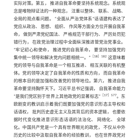
实际对策。第五， 推进自我革命要坚持系统观念。系统观
念是唯物辩证法的一种观念， 注重以整体、 联系、 战略、
全局的观点看问题。 “全面从严治党体系”话语建构表达了
党应从政治、 思想、 组织、 作风等方面全方位开展自我革
命， 做到严肃党纪国法、 严格规范干部行为、 严厉处罚犯
错行为， 在政党治理过程中全面纵深推进管党治党事业。
“牢记初心和使命， 推进党的自我革命， 要坚持加强党的
［
18
］182
集中统一领导和解决党内问题相统一。”
这意味着
党的领导与自我革命是一个相互推进、 相互关联的有机整
体。党的领导决定了自我革命的性质和方向， 而自我革命
的根本目的是加强和改善党的领导地位。第六， 推进自我
革命要坚持胸怀天下。习近平总书记强调， 自我革命能力
［
17
］577
“是我们党区别于世界上其他政党的显著标志”
。东
欧剧变的教训启示着我们既要加强党的意识形态主导权和
话语权， 批判历史虚无主义及其背后的资本逻辑， 也要依
据时代变化推进意识形态话语的法治化、 网络化、 全球
化。中国共产党是一个具有世界眼光的政党， 不仅从中外
历史的比较中汲取自我革命的经验教训， 也在世界政党对