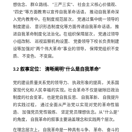
想信念、 群众路线、 “三严三实”、 社会主义核心价值观、
“四史”等方面教育以宣传自我革命话语， 推动自我革命深
入党内教育中。在制度规范层次， 党通过集中统一领导的
制度建设、 意识形态制度化等方面传递自我革命话语， 推
进自我革命制度化法治化。在组织保障层次， 党通过领导
小组改制、 巡视监察机构设置、 党委领导下校长负责制建
设等加强对“两个伟大革命”事业的领导， 保障党组织不变
质、 不变色、 不变腐。
3.2 叙事定位： 清晰阐明“什么是自我革命”
党的建设质量关系党的领导力、 执政形象的提高， 关系国
家现代化和人民幸福的实现。社会革命不仅是破除旧政治
制度的社会变革， 也是党自我反思、 自我革新、 自我提升
的实践过程， 通过全面从严治党以实现对党的革命性锻
造、 加强党员党性锻炼、 坚定党员理想信念。从“什么是”
的角度， 自我革命的叙事主要涵盖理念和实践两个层次。
在理念层次上， 自我革命是一种具有斗争、 革命、 奋斗的