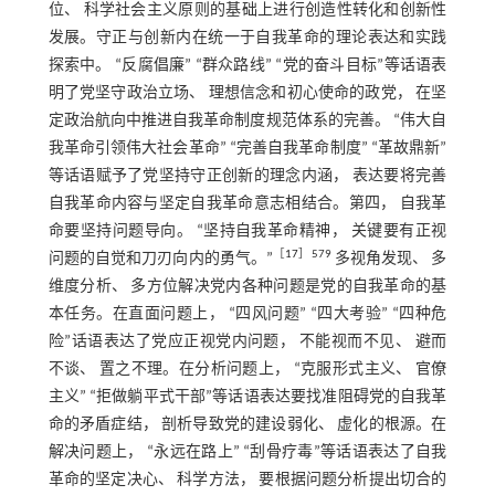
位、 科学社会主义原则的基础上进行创造性转化和创新性
发展。守正与创新内在统一于自我革命的理论表达和实践
探索中。 “反腐倡廉” “群众路线” “党的奋斗目标”等话语表
明了党坚守政治立场、 理想信念和初心使命的政党， 在坚
定政治航向中推进自我革命制度规范体系的完善。 “伟大自
我革命引领伟大社会革命” “完善自我革命制度” “革故鼎新”
等话语赋予了党坚持守正创新的理念内涵， 表达要将完善
自我革命内容与坚定自我革命意志相结合。第四， 自我革
命要坚持问题导向。 “坚持自我革命精神， 关键要有正视
［
17
］579
问题的自觉和刀刃向内的勇气。”
多视角发现、 多
维度分析、 多方位解决党内各种问题是党的自我革命的基
本任务。在直面问题上， “四风问题” “四大考验” “四种危
险”话语表达了党应正视党内问题， 不能视而不见、 避而
不谈、 置之不理。在分析问题上， “克服形式主义、 官僚
主义” “拒做躺平式干部”等话语表达要找准阻碍党的自我革
命的矛盾症结， 剖析导致党的建设弱化、 虚化的根源。在
解决问题上， “永远在路上” “刮骨疗毒”等话语表达了自我
革命的坚定决心、 科学方法， 要根据问题分析提出切合的