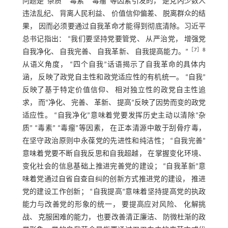
问题是“杂质” “毒素” “毒瘤”等因素引发的， 是党内少数人
违法乱纪、 背离人民利益、 价值信仰偏差、 脱离群众的结
果， 因而必须要通过自我革命才能得到彻底清除。习近平
总书记指出： “我们要坚持党要管党、 从严治党， 增强党
［
7
］8
自我净化、 自我完善、 自我革新、 自我提高能力。”
从语义角度， “四个自我”话语揭示了自我革命的具体内
涵， 反映了政党自主性和政党适应性的有机统一。 “自我”
反映了基于特定价值信仰、 相对独立性的政党自主性追
求， 而“净化、 完善、 革新、 提高”反映了因势而变的政党
适应性。 “自我净化”意味着党要发挥历史主动以清除“杂
质” “毒素” “毒瘤”等因素， 在正本清源中敢于刮骨疗毒，
在坚守政治原则中永葆党的先进性和纯洁性； “自我完善”
意味着党要不断自我反思和自我超越， 在掌握变化环境、
变化社会的信息基础上推进完善党的建设； “自我革新”意
味着党通过自省自查自纠的创新方式推进党的建设， 推进
党的建设工作创新； “自我提高”意味着坚持提高党的执政
能力与改善党的形象的统一， 要提高应对风险、 化解挑
战、 克服困难的能力， 也要改善清正廉洁、 防微杜渐的政