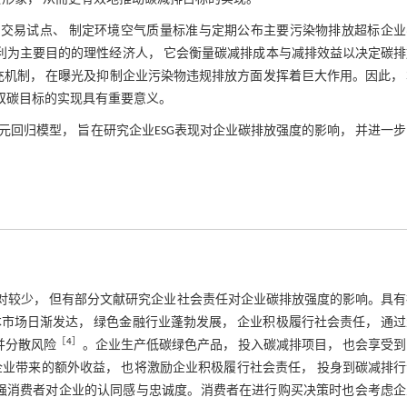
权交易试点、 制定环境空气质量标准与定期公布主要污染物排放超标企
营利为主要目的的理性经济人， 它会衡量碳减排成本与减排效益以决定碳
充机制， 在曝光及抑制企业污染物违规排放方面发挥着巨大作用。因此，
于双碳目标的实现具有重要意义。
立多元回归模型， 旨在研究企业ESG表现对企业碳排放强度的影响， 并进一
相对较少， 但有部分文献研究企业社会责任对企业碳排放强度的影响。具
市场日渐发达， 绿色金融行业蓬勃发展， 企业积极履行社会责任， 通
［
4
］
并分散风险
。企业生产低碳绿色产品， 投入碳减排项目， 也会享受
业带来的额外收益， 也将激励企业积极履行社会责任， 投身到碳减排
增强消费者对企业的认同感与忠诚度。消费者在进行购买决策时也会考虑企