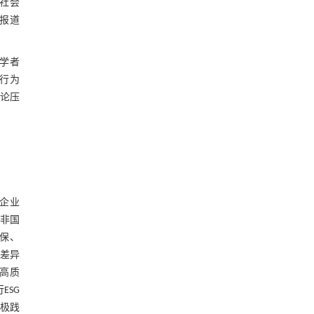
社会
报道
等学者
用行为
舆论压
 企业
与非国
环保、
在差异
 高质
ESG
积极践