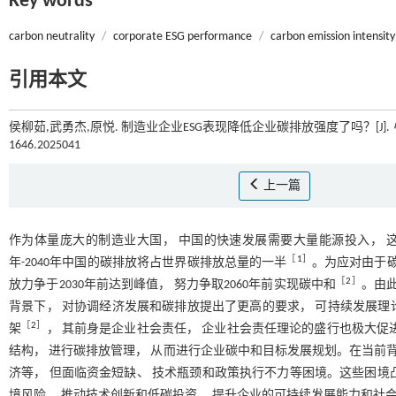
Key words
carbon neutrality
/
corporate ESG performance
/
carbon emission intensity
引用本文
侯柳茹,武勇杰,原悦. 制造业企业ESG表现降低企业碳排放强度了吗？[J].
1646.2025041
上一篇
作为体量庞大的制造业大国， 中国的快速发展需要大量能源投入， 这种
［
1
］
年-2040年中国的碳排放将占世界碳排放总量的一半
。为应对由于碳
［
2
］
放力争于2030年前达到峰值， 努力争取2060年前实现碳中和
。由
背景下， 对协调经济发展和碳排放提出了更高的要求， 可持续发展理论
［
2
］
架
， 其前身是企业社会责任， 企业社会责任理论的盛行也极大促进
结构， 进行碳排放管理， 从而进行企业碳中和目标发展规划。在当前背
济等， 但面临资金短缺、 技术瓶颈和政策执行不力等困境。这些困境凸
境风险， 推动技术创新和低碳投资， 提升企业的可持续发展能力和社