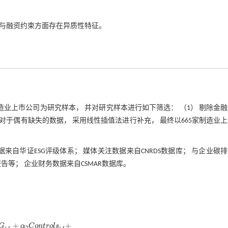
结构与融资约束方面存在异质性特征。
A股制造业上市公司为研究样本， 并对研究样本进行如下筛选： （1） 剔除金
） 对于偶有缺失的数据， 采用线性插值法进行补充， 最终以665家制造业
据来自华证ESG评级体系； 媒体关注数据来自CNRDS数据库； 与企业碳
等； 企业财务数据来自CSMAR数据库。
+
+
G
α
C
o
n
t
r
o
l
s
,
2
,
i
t
i
t