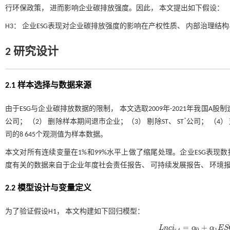
行环保政策， 进而影响企业碳排放强度。因此， 本文提出如下假设：
H3： 企业ESG表现对企业碳排放强度的影响在产权性质、 内部治理
2 研究设计
2.1 样本选择与数据来源
由于ESG与企业碳排放数据的限制， 本文选取2009年-2021年我国
*
公司； （2） 删除样本期间退市企业；（3） 剔除ST、 ST
公司； （4
司的8 645个观测值为样本数据。
本文对所有连续变量在1%和99%水平上做了缩尾处理。企业ESG表现数
度有关的数据来自于企业年度社会责任报告、 可持续发展报告、 环境报告
2.2 模型设计与变量定义
为了验证假设H1， 本文构建如下回归模型：
=
+
L
n
c
i
α
α
E
S
,
0
1
i
t