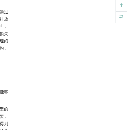
Engineering
. 2026, Vol.58(3): 1-303
4 结论与建议
https://doi.org/10.1016/j.eng.2025.05.008
以通过
4.1 研究结论
碳排放
甲醇法升级回收聚对苯二甲酸乙二酯塑料制备
[3]
乳酸和1,4-环己烷二甲酸
6
］
，
4.2 对策建议
Engineering
. 2026, Vol.58(3): 1-303
济损失
https://doi.org/10.1016/j.eng.2026.02.015
管理的
参考文献
结构，
用于废旧聚烯烃高效氢解的熵工程策略
[4]
基金资助
Engineering
. 2026, Vol.58(3): 1-303
https://doi.org/10.1016/j.eng.2025.04.030
常压条件下CO₂与聚乙烯串联催化转化制备可分
[5]
离芳烃
Engineering
. 2026, Vol.58(3): 1-303
体能够
https://doi.org/10.1016/j.eng.2025.12.006
新型的
重要，
得到