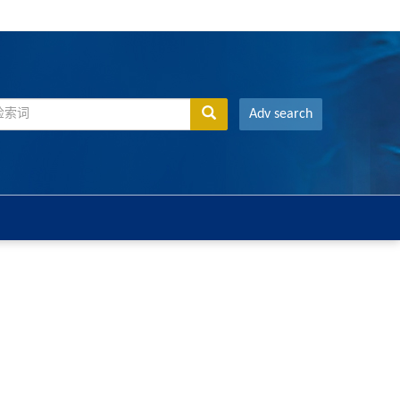
Adv search