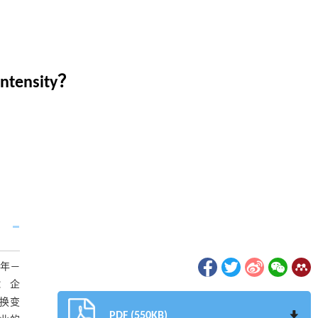
Intensity？
9年—
： 企
替换变
PDF (550KB)