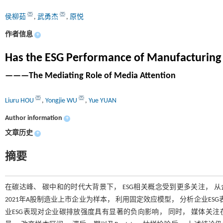
侯柳茹
,
武勇杰
,
原悦
作者信息
+
Has the ESG Performance of Manufacturing 
———The Mediating Role of Media Attention
Liuru HOU
,
Yongjie WU
,
Yue YUAN
Author information
+
文章历史
+
摘要
在碳达峰、 碳中和的时代大背景下， ESG相关概念受到更多关注， 从
2021年A股制造业上市企业为样本， 利用固定效应模型， 分析企业E
业ESG表现对企业碳排放强度具有显著的负向影响， 同时， 媒体关