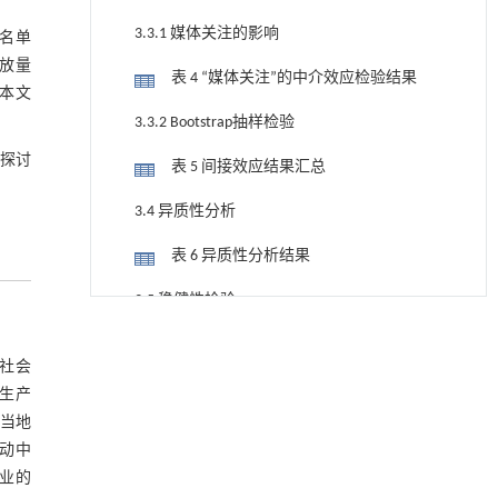
3.3.1 媒体关注的影响
业名单
排放量
表 4 “媒体关注”的中介效应检验结果
 本文
3.3.2 Bootstrap抽样检验
步探讨
表 5 间接效应结果汇总
3.4 异质性分析
表 6 异质性分析结果
3.5 稳健性检验
降温路面涂层混合反射行为及其对道路光环境
[1]
3.5.1 更换解释变量
安全的影响研究
有社会
Engineering
. 2026, Vol.58(3): 1-303
表 7 稳健性检验结果
过生产
https://doi.org/10.1016/j.eng.2025.06.014
到当地
3.5.2 改变样本时间跨度
行动中
用于宽浓度范围高效捕集CO₂及低能耗再生的新
[2]
业的
3.5.3 滞后效应
型酮基IPDA相变吸收剂