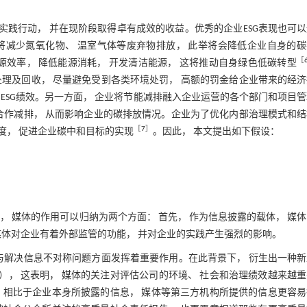
实践行动， 并在现阶段取得卓有成效的收益。优秀的企业ESG表现也可
 将减少氮氧化物、 温室气体等废弃物排放， 此举将会降低企业自身的
［
源效率， 降低能源消耗， 开发清洁能源， 这将推动自身绿色低碳转型
理及回收， 尽量避免受到各类环境处罚， 高额的罚金给企业带来的经
ESG绩效。另一方面， 企业将节能减排融入企业运营的各个部门和项目
合作减排， 从而影响企业的碳排放情况。企业为了优化内部治理模式和
［
7
］
制度， 促进企业碳中和目标的实现
。因此， 本文提出如下假设：
 媒体的作用可以归纳为两个方面： 首先， 作为信息披露的载体， 媒
媒体对企业有着外部监管的功能， 并对企业的实践产生强烈的影响。
与解决信息不对称问题方面发挥着重要作用。在此背景下， 衍生出一种
息）， 这表明， 媒体的关注对评估公司的环境、 社会和治理绩效越来越
 相比于企业本身所披露的信息， 媒体等第三方机构所提供的信息更容易