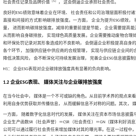
［
5
］
社会责任记录及品牌价值
， 这会倒逼企业承担社会责任。
良好的ESG绩效意味着企业在环境、 社会责任和公司治理层面积极付诸
直接和间接的方式影响碳排放强度。一方面， 企业为提升ESG绩效，
量， 进而影响碳排放强度。减排的重要前提是节能， 企业需要提高能
从而影响自身碳排放， 实现绿色高质量发展。企业需要推动废物合理处
和环保处罚记录对其形象造成的不良影响， 会倒逼企业积极提高自身的
各个环节， 加强供应链中供应商的合规管理， 实现与供应链企业间的
降低决策风险， 会不断深化可持续发展治理， 完善企业ESG信息披露
H1： 企业ESG表现对企业碳排放强度具有显著的负向影响。
1.2 企业ESG表现、 媒体关注与企业碳排放强度
在当今社会中， 媒体是一个不可或缺的角色。从目前学术界的观点来看，
利用自身优势获取并传播信息， 从而缓解信息不对称的问题。其次， 
一方面， 随着数字化信息时代的发展， 媒体关注在资本市场信息披露
企业生产函数SR（社会声誉）＝CSR（社会责任）＝GN（媒体利好消
公司可以通过履行社会责任来增加媒体对其的曝光率。在这一过程中，