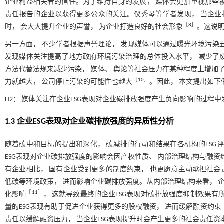
企业利益相关者的信任。为了维持自身的发展， 媒体会更加重视那些
责任报告的企业以获得更多公众的关注。仪秀琴等学者发现， 当企业
［
8
］
时， 会大大提升企业的声誉， 为企业打造良好的社会形象
。这说明
另一方面， 不少学者根据声誉理论， 发现媒体可以通过曝光环境污染
发现媒体关注提高了地方政府环境污染治理的总体投入水平， 减少了
方法代替法规来减少污染， 媒体、 舆论等社会压力在某种程度上增加了
［
10
］
力就越大， 公司停止污染的可能性也越大
。因此， 本文提出如下
H2： 媒体关注在企业ESG表现对企业碳排放强度产生负向影响的过程
1.3 企业ESG表现对企业碳排放强度的异质性分析
随着碳中和目标的提出和深化， 碳减排的行动和结果在各机构的ESG
ESG表现对企业碳排放强度的影响会因产权性质、 内部治理结构与融资
有企业相比， 国有企业受到更多的制度约束， 也更愿意主动承担社会责
低碳等环境政策， 进而影响企业碳排放强度。从内部治理结构来看， 企
［
11
］
化影响
， 这就导致最终的企业ESG表现对碳排放强度抑制效果有
量的ESG表现有助于促进企业获得更多的股权融资， 进而缓解融资约束
责任以缓解融资压力， 当企业ESG表现提升时会产生更多的社会责任资