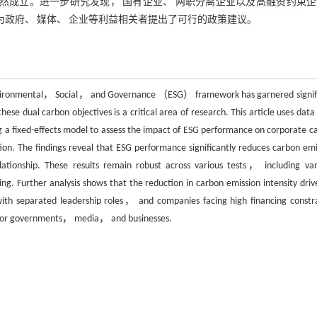
述结论仍然成立。进一步研究发现， 国有企业、 两职分离企业以及高融资约束
为政府、 媒体、 企业等利益相关者提出了可行的政策建议。
 Environmental， Social， and Governance （ESG） framework has garnered signif
ese dual carbon objectives is a critical area of research. This article uses data
 fixed-effects model to assess the impact of ESG performance on corporate c
ion. The findings reveal that ESG performance significantly reduces carbon emi
lationship. These results remain robust across various tests， including var
 Further analysis shows that the reduction in carbon emission intensity driv
th separated leadership roles， and companies facing high financing constra
ns for governments， media， and businesses.