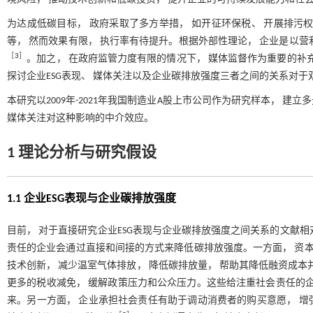
为达成低碳目标， 政府采取了多方举措， 如开征环保税、 开展排污
等， 然而效果有限， 执行率有待提升。根据外部性理论， 企业是以
［
3
］
。加之， 在政府监管力度有限的情况下， 媒体监督作为重要的补
探讨企业ESG表现、 媒体关注以及企业碳排放强度三者之间的关系对
本研究以2009年-2021年我国制造业A股上市公司作为研究样本， 建
媒体关注对这种影响的中介效应。
1 理论分析与研究假设
1.1 企业ESG表现与企业碳排放强度
目前， 对于直接研究企业ESG表现与企业碳排放强度之间关系的文献
责任的企业会通过直接和间接的方式来降低碳排放强度。一方面， 资本
技术创新， 减少温室气体排放， 降低碳排放量， 帮助其降低融资成本
更多的税收减免， 缓解政策压力和公众压力。这些给注重社会责任的企
来。另一方面， 企业承担社会责任有助于调动消费者的购买意愿， 