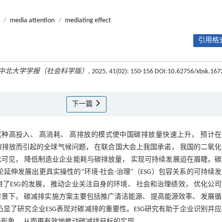
/
media attention
/
mediating effect
引用格式
中北大学学报（社会科学版）
, 2025, 41(02): 150-156 DOI:10.62756/xbsk.167
下一篇
高投入、 高消耗、 高排放的模式使中国碳排放量快速上升， 预计在2
排放而引起的全球气候问题， 在联合国大会上我国承诺， 我国的二氧
此可见， 降低制造业企业能耗与碳排放量， 实现可持续发展迫在眉睫。
延伸发展出更具实操性的“环境-社会-治理”（ESG）包容关系的可持续
了ESG的发展， 推动企业关注自身的环境、 社会和治理绩效， 优化公
景下， 碳减排实施方案主要包括推广清洁能源、 提高能源效率、 发展
显了研究企业ESG表现对碳减排的重要性。ESG研究有助于企业识别并
会形象， 从而更有效地推动碳减排目标的实现。