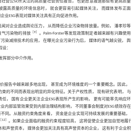
被社会公众所关注的高质量社会责任报告， 也更愿意报道那些有更高质量
披露高质量的环境信息时， 就会更容易引起媒体关注， 而媒体发布正面
企业ESG表现对媒体关注具有正向促进作用。
丑闻对企业造成舆论压力， 从而降低企业污染物排放量。例如， 潘孝珍
［
9
］
废气污染物的排放
。Palm-Forster等发现政策制定者越来越有兴趣使
污染减排技术的应用， 在曝光企业污染行为后， 媒体的语气越尖锐， 
假设：
中发挥部分中介作用。
评价报告中越来越多地出现， 甚至成为环境维度的一个重要概念。因此，
约束的不同而表现出明显的异化特征。关于产权性质， 现有研究表明， 
任， 国有企业更关注企业ESG表现所产生的影响， 更有可能率先响应
业内部监管效果受到内部治理结构影响， 不同董事会制度对ESG绩效存
所不同。从融资约束角度来看， 资金是企业实现可持续发展的重要基础，
［
12
］
。如果企业面临的融资约束程度较高， 这将促使企业更加自觉地履行
本和声誉资本， 媒体会更加关注具有高声誉资本的企业， 这有利于企业