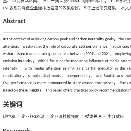
量、 改变样本区间、 滞后一期以及Bootstrap抽样检验后， 上
ESG表现对降低企业碳排放强度的效果更好。基于上述研究结果， 本文
Abstract
In the context of achieving carbon peak and carbon neutrality goals， the
attention. Investigating the role of corporate ESG performance in advancing th
A-share listed manufacturing companies between 2009 and 2021， employing a
emission intensity， with a focus on the mediating influence of media attent
intensity， with media attention serving as a partial mediator in this re
substitution， sample adjustments， one-period lag， and Bootstrap sampling.
ESG performance is more pronounced in state-owned enterprises， firms wi
Based on these insights， this paper offers practical policy recommendatio
关键词
碳中和
/
企业ESG表现
/
企业碳排放强度
/
媒体关注
/
中介效应