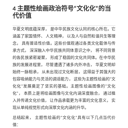
4 主题性绘画政治符号“文化化”的当
代价值
华夏文明底蕴深厚， 是中华民族文化认同的核心所在。它
涵盖了家国情怀、 人文精神， 以及人与自然和谐共生等理
念， 具有普适性价值。这些价值观通过各类文化载体与传
承方式， 深深融入中华民族共同体意识之中， 将不同背景
的各民族紧密凝聚， 形成了稳固的文化共同体。在中华民
族的发展进程里， 尽管遭遇了诸多内外冲击， 华夏文明却
始终一脉相承， 从未出现过文化断层， 这得益于其强大的
包容吸纳能力与灵活的调适能力， 这些为主题性绘画的“文
化化”发展奠定了坚实的基础。主题性绘画图像的“文化
化”， 本质上是将绘画图像与文化内涵深度融合， 通过植
入并传递文化价值， 让作品承载更为丰富的文化意义， 实
现从单纯视觉形式向深厚文化内涵的升华。
总结起来， 主题性绘画的“文化化”具有以下几点当代价
值：