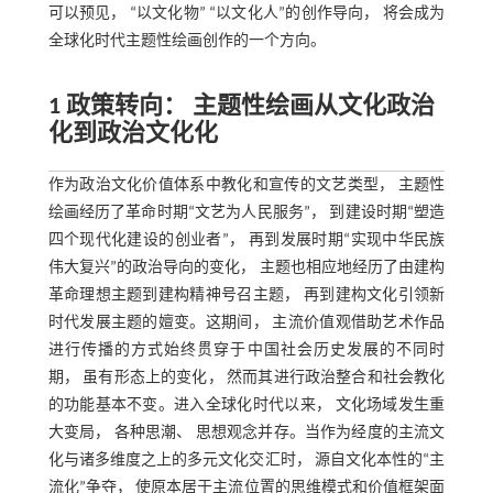
可以预见， “以文化物” “以文化人”的创作导向， 将会成为
全球化时代主题性绘画创作的一个方向。
1 政策转向： 主题性绘画从文化政治
化到政治文化化
作为政治文化价值体系中教化和宣传的文艺类型， 主题性
绘画经历了革命时期“文艺为人民服务”， 到建设时期“塑造
四个现代化建设的创业者”， 再到发展时期“实现中华民族
伟大复兴”的政治导向的变化， 主题也相应地经历了由建构
革命理想主题到建构精神号召主题， 再到建构文化引领新
时代发展主题的嬗变。这期间， 主流价值观借助艺术作品
进行传播的方式始终贯穿于中国社会历史发展的不同时
期， 虽有形态上的变化， 然而其进行政治整合和社会教化
的功能基本不变。进入全球化时代以来， 文化场域发生重
大变局， 各种思潮、 思想观念并存。当作为经度的主流文
化与诸多维度之上的多元文化交汇时， 源自文化本性的“主
流化”争夺， 使原本居于主流位置的思维模式和价值框架面