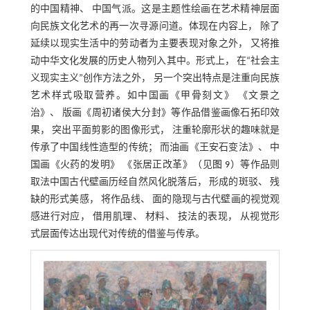
的中国精神、 中国气派。这是主题性绘画在艺术精神层面
向民族文化艺术的再一次寻源问道。体现在内容上， 除了
延续以现实生活中的劳动者为主要表现对象之外， 又将推
动中华文化发展的历史人物列入其中。形式上， 在“社会主
义现实主义”创作方法之外， 另一个突出特点是注重向民族
艺术样式吸取营养。如中国画《甲骨刻文》 《文景之
治》、 版画《周初诸侯大分封》等作品借鉴画像石拓印效
果， 突出平面剪影的图像形式， 注重轮廓形状的趣味就是
传承了中国线性造型的传统； 而油画《王安石变法》、 中
国画《火药的发明》 《张居正改革》（见
图 9
）等作品则
取法中国古代壁画历经自然风化脱落后， 形成的斑驳、 残
缺的形式美感， 将作品线、 面的隐现与古代壁画的视觉观
感进行对应， 借用肌理、 材料、 技法的表现， 从视觉形
式层面传达出现代对传统的借鉴与传承。