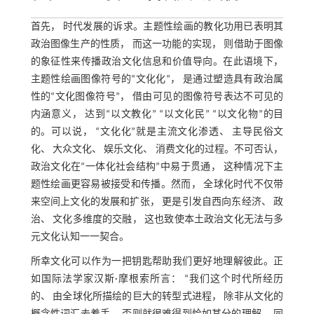
首先， 时代发展的诉求。主题性绘画的教化功用已表明其
政治图像生产的性质， 而这一功能的实现， 则借助于图像
的象征性来传播政治文化信息和价值导向。在此语境下，
主题性绘画图像符号的“文化化”， 是通过塑造具有政治属
性的“文化图像符号”， 借由可见的图像符号表达不可见的
内涵意义， 达到“以文教化” “以文化民” “以文化物”的目
的。可以说， “文化化”就是主流文化渗透、 主导民俗文
化、 大众文化、 娱乐文化、 消费文化的过程。不可否认，
政治文化在“一体化社会结构”中易于贯通， 这种情况下主
题性绘画更容易被接受和传播。然而， 全球化时代不仅带
来空间上文化的发展和扩张， 更是引发自西向东经济、 政
治、 文化多维度的交融， 这也致使本土政治文化无法与多
元文化认知一一契合。
所幸文化可以作为一把钥匙帮助我们更好地理解彼此。正
如国际法学家汉斯·摩根索所言： “我们这个时代所经历
的、 由全球化所描绘的巨大的转型式进程， 除非从文化的