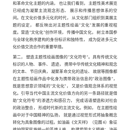
和革命文化主题的内涵， 也让我们看到， 主题性美术展览
已经成为凝聚主流观念形态、 展示和传播思想体系的空
间。在文化价值多元化的时代， 从文化部门组织到美展主
题的设定， 都反映出对主题性绘画“文化”发展的重视程
度。营造“文化化”创作环境， 传播中国文化， 树立本国参
与全球化秩序建构的身份标识和独特性， 成为促进多元文
化价值交流合作的重要举措。
第二， 塑造主题性绘画图像的“文化符号”。具有传统文化
标识的人物、 事件、 遗迹， 携带中华传统文化精神和观念
的文本、 节日庆典， 凝聚革命文化的遗址、 故居等图像都
在主题性绘画作品中化身为携带政治信息的“政治图像”，
既是思想意识领域的“文化化”， 又是价值观念体系的视觉
化。引导当代中国主流文化价值方向的另一条路径就是借
助“文化符号”的渗透力和感召力， 完成话语塑造和对社会
的政治整合， 形成时代新的主流文化。例如， 在主题性绘
画中对于中国精神的弘扬， 就是通过视觉形式将抽象概念
转化为具象图像的过程。如油画《文天祥》（见
图 6
）象征
维护国家民族统一的英雄人格， 构建爱国主义精神； 油画