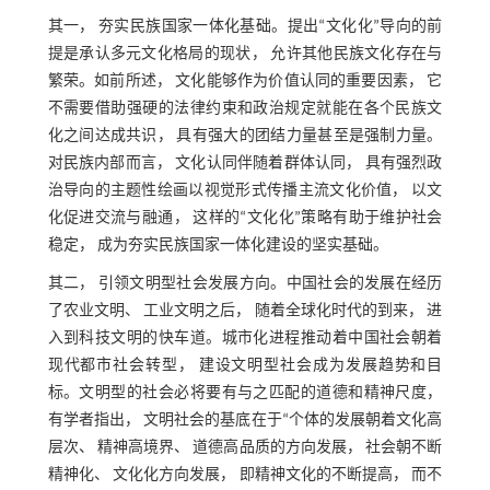
其一， 夯实民族国家一体化基础。提出“文化化”导向的前
提是承认多元文化格局的现状， 允许其他民族文化存在与
繁荣。如前所述， 文化能够作为价值认同的重要因素， 它
不需要借助强硬的法律约束和政治规定就能在各个民族文
化之间达成共识， 具有强大的团结力量甚至是强制力量。
对民族内部而言， 文化认同伴随着群体认同， 具有强烈政
治导向的主题性绘画以视觉形式传播主流文化价值， 以文
化促进交流与融通， 这样的“文化化”策略有助于维护社会
稳定， 成为夯实民族国家一体化建设的坚实基础。
其二， 引领文明型社会发展方向。中国社会的发展在经历
了农业文明、 工业文明之后， 随着全球化时代的到来， 进
入到科技文明的快车道。城市化进程推动着中国社会朝着
现代都市社会转型， 建设文明型社会成为发展趋势和目
标。文明型的社会必将要有与之匹配的道德和精神尺度，
有学者指出， 文明社会的基底在于“个体的发展朝着文化高
层次、 精神高境界、 道德高品质的方向发展， 社会朝不断
精神化、 文化化方向发展， 即精神文化的不断提高， 而不