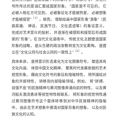
号所传达的意涵汇聚成国家形象， “国家是不可见的， 它
必被人格化方可见到， 必被象征化才能被热爱， 必被想象
［
7
］
才能被接受”
。故而， 借助绘画中国家形象“源象”（民
族英雄、 神话、 民族节日、 文化遗迹等）的象征意义，
完成对艺术受众的投射， 并逐渐在被感知和接受后形成国
家的“形象”。在当代文化语境中， 传统文化主题塑造国家
形象的战略， 是从生硬的政治宣教转变为文化熏陶， 是建
［
5
］
立在“文化认同与社会认同的一致性上”
。
具体来讲， 是将意识形态柔化为文化图像符号， 塑造具有
文化内涵、 体现中国文化精神、 聚焦时代发展新貌的艺术
视觉形象， 藉由文化符号的象征和隐喻特性， 将所描绘对
象的外部特性， 转移到内部隐喻领域。例如， 将“拼搏、
自强不息”的民族精神与黄河图像奔涌向前的特性， 以及黄
河船夫激流勇进等视觉特性相联系， 将形象的视觉特性通
过黄河图像符号这个载体转移到对中华民族精神的隐喻
中， 由此在艺术想象中廓清对国家形象的想象， 以及对民
族文化的认知。