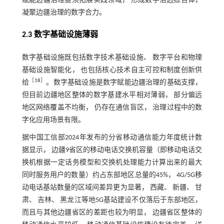
赋能边疆治理亟须拓展实践领域， 形成数字治边综合体，
凝聚边疆治理的数字合力。
2.3 数字基础设施薄弱
数字基础设施既包括数字技术基础设施、 数字平台和物理
基础设施智能化， 也包括核心技术自主可控和制度创新供
［
18
］
给
。数字基础设施是数字赋能边疆治理的基础支撑，
但目前边疆地区整体的数字基建水平相对薄弱， 部分偏远
地区网络覆盖不均衡， 仍存在通信盲区， 治理过程中的数
字化应用场景有限。
据中国工信部2024年发布的分省移动通信能力年度统计数
据显示， 边疆9省区的移动电话交换机容量（即移动电话交
换机根据一定话务模型和交换机处理能力计算出来的最大
同时服务用户的数量）约占东部地区总量的45%， 4G/5G移
动电话基站数量的区域间差异更为显著， 西藏、 新疆、 甘
肃、 吉林、 黑龙江等地5G基站建设不仅落后于东部地区，
而且与其他边疆省区的差距也较为明显， 边疆省区整体的