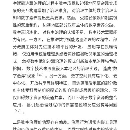
字赋能边疆治理的过程中数字场景和边疆地区复杂现实场
景的交互构建增加了治理难度， 对治理主体的数字治理认
知和数字素养提出更高要求。然而， 受路径依赖和制度惯
性的双重制约， 边疆地区部分政府主体的数字素养欠缺、
数字意识淡化， 对数字治理的认知不足， 数字技术驾驭能
力有限。一方面， 在推进数字赋能边疆治理的过程中， 部
分政府主体对先进技术和平台的开发、 应用存在畏难情
绪， 仅沿用传统治理理念或者照抄照搬毗邻地区的治理模
式， 忽视数字赋能边疆治理的模式创新和本地治理特色的
挖掘， 数字技术未深度嵌入本地区的治理实践， 造成“数
［
11
］
字悬浮”现象
。另一方面， 数字空间具有扁平化、 去
中心化、 开放共享等鲜明特征， 而边疆落后地区的部分政
府主体受科层制组织模式的影响易形成层级组织观念， 不
仅阻碍数字资源的流通共享， 而且不利于数字资源的整合
应用， 易引起治理过程中的供需错位和反应迟钝等问题
［
12
］
。
二是数字治理价值观存在偏差。治理行为通常内嵌工具理
性和价值理性双重价值内涵， 而数字赋能过程中的技术支