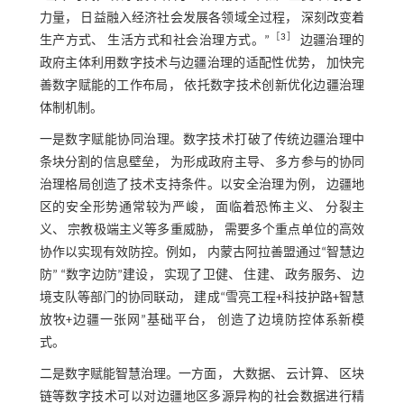
力量， 日益融入经济社会发展各领域全过程， 深刻改变着
［
3
］
生产方式、 生活方式和社会治理方式。”
边疆治理的
政府主体利用数字技术与边疆治理的适配性优势， 加快完
善数字赋能的工作布局， 依托数字技术创新优化边疆治理
体制机制。
一是数字赋能协同治理。数字技术打破了传统边疆治理中
条块分割的信息壁垒， 为形成政府主导、 多方参与的协同
治理格局创造了技术支持条件。以安全治理为例， 边疆地
区的安全形势通常较为严峻， 面临着恐怖主义、 分裂主
义、 宗教极端主义等多重威胁， 需要多个重点单位的高效
协作以实现有效防控。例如， 内蒙古阿拉善盟通过“智慧边
防” “数字边防”建设， 实现了卫健、 住建、 政务服务、 边
境支队等部门的协同联动， 建成“雪亮工程+科技护路+智慧
放牧+边疆一张网”基础平台， 创造了边境防控体系新模
式。
二是数字赋能智慧治理。一方面， 大数据、 云计算、 区块
链等数字技术可以对边疆地区多源异构的社会数据进行精