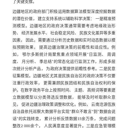
了关键支撑。
边疆地区的政府部门积极运用数据算法模型深度挖掘数据
的潜在价值， 建立支持系统以辅助科学决策： 一是精准预
测模型。边疆地区的政府决策通常需要考虑地缘政治形
势、 经济发展水平、 社会稳定风险、 民族文化差异等多重
因素， 因此，需要通过分析历史数据和实时动态数据以模
拟预期效果， 提高边疆治理决策的前瞻性和适应性。例
如， 鄂尔多斯统计局聚焦重点领域开展“日监测、 周调
度、 月分析、 季总结”的常态化运行监测工作，形成多层
次统计分析产品， 为政府决策提供前瞻性参考。二是民意
征集模型。边疆地区尤其是民族自治区的政府决策不仅要
注重行政效率， 更需兼顾民族团结和民族自治权利的保
护。在数字政务平台上按照时间、 主题、 高频词等要素建
立数据模型以分类筛选反馈数据， 能够及时听取群众意
见， 促进边疆治理政策调整和优化。例如， 云南沧源佤族
自治县依托巡察大数据平台实现“群众不敢言”到“数据会说
话”的实践转变， 累计分析反馈数据15余万条， 完成问题
整改2 000余个， 人民满意度显著提升。三是应急管理模