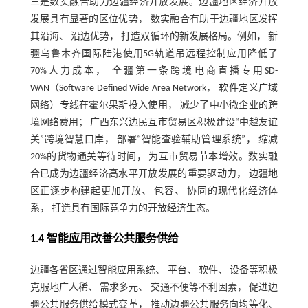
三是数实融合助力边疆经济开放发展。边疆地区经济开放
发展具有显著的区位优势， 数实融合有助于边疆地区发挥
其沿海、 沿边优势， 打造双循环的新发展格局。例如， 新
疆乌鲁木齐国际陆港使用5G轨道吊远程控制应用降低了
70%人力成本， 全疆第一条跨境电商直播专用SD-
WAN（Software Defined Wide Area Network， 软件定义广域
网络）专线在霍尔果斯投入使用， 减少了中小微企业的跨
境网络费用； 广西东兴边民互市贸易区积极建设“中越友谊
关”跨境智慧口岸， 部署“智能查验辅助管理系统”， 缩减
20%的货物通关等待时间， 为互市贸易节本增效。数实融
合已成为边疆经济高水平开放发展的重要驱动力， 边疆地
区正逐步构建起更加开放、 包容、 协同的现代化经济体
系， 打造具有国际竞争力的开放经济生态。
1.4 智能应用改善公共服务供给
边疆各省区通过智能应用系统、 平台、 软件、 设备等积极
克服地广人稀、 需求多元、 交通不便等不利因素， 促进边
疆公共服务供给模式变革， 推动边疆公共服务向均等化、