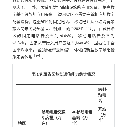
移动通信水平较低， 移动通信基础设施建设有待完善， 详
见
表 1
。此外， 要适配数字基础设施的应用场景、 提高数
字基础设施的应用程度， 边疆省区还需要完善相应的数字
配套设备。边疆省区的固定电话、 移动电话及互联网宽带
接入尚未实现全覆盖， 例如， 截至2024年11月， 西藏自治
区的固定电话普及率为26.65%， 移动电话普及率为
96.82%， 固定宽带接入用户普及率为43.4%， 显著低于全
国平均水平， 亟须构建“云网端”一体化的新型数字基础设
［
19
］
施服务体系
。
表 1 边疆省区移动通信能力统计情况
5G移
动电
话
基站
移动电话交换
4G移动电话
（万
机容量（万
基站（万
个）
地区
户）
个）