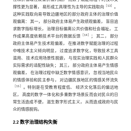
［
13
］
撑性更为显著， 易形成工具理性为主导的实践取向
。
这种实践取向易导致边疆地区的部分政府主体的治理价值
观偏离： 其一， 部分政府主体易产生政绩观偏差， 盲目追
求数字指标增长， 治理目标偏离公共价值和社会福祉， 工
［
14
］
作成果高度依赖技术平台的数据反馈
； 其二， 部分
政府主体易产生技术观偏差， 在推进数字赋能治理的过程
中唯技术主义倾向明显， 过度追求数字化，导致技术工具
滥用、 技术应用场景性脱嵌， 与现实治理实践和人民群众
实际需求的适配性缺失； 其三， 部分政府主体易产生情感
观偏差， 在治理过程中缺乏数字情感意识， 忽视当地民众
的情感体验和民主参与， 对边疆民族地区的情感关怀流失
［
15
］
。特别是在受教育程度低、 经济文化落后的偏远地
区， 高度的数字一体化和多重数字场景反而会对民众的日
常生活造成不便， 滋生数字形式主义， 从而造成政府与民
众的情感脱钩。
2.2 数字治理结构失衡