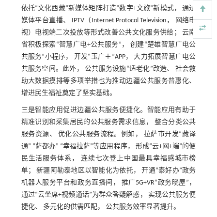
依托“文化西藏”新媒体矩阵打造“数字+文旅”新模式， 通过
媒体平台直播、 IPTV（Internet Protocol Television， 网络电
视）电视端二次投放等形式改善公共文化服务供给； 云南
省积极探索“智慧广电+公共服务”， 创建“楚雄智慧广电公
共服务”小程序， 开发“玉广＋”APP， 大力拓展智慧广电公
共服务空间。此外， 公共服务设施“适老化”改造、 社会救
助大数据摸排等多项举措也为推动边疆公共服务普惠化、
增进民生福祉奠定了坚实基础。
三是智能应用促进边疆公共服务便捷化。智能应用有助于
精准识别和采集居民的公共服务需求信息， 整合分类公共
服务资源、 优化公共服务流程。例如， 拉萨市开发“藏译
通” “萨都办” “幸福拉萨”等应用程序， 形成“云+网+端”的便
民生活服务体系， 连续七次登上中国最具幸福感城市榜
单； 新疆阿勒泰地区以智能化为依托， 开通“泰好办”政务
机器人服务平台和政务直播间， 推广5G+VR“政务晓屋”，
通过“云坐席+视频通话”为群众答疑解惑， 实现公共服务便
捷化、 多元化的供需匹配， 公共服务效率显著提升。