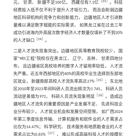
［
23
］
元， 甘肃、 新疆不足100亿， 西藏仅有7.2亿
。科技
经费投入低不仅不利于提升人才吸引力， 而且会削弱边疆
地区科研机构的竞争力和创新能力， 边疆地区人才引进数
量难以满足数字赋能的实际需求， 如黑龙江省在过去三年
成功引进海内外高层次数字经济人才数量仅填补了不到20%
［
24
］
的人才缺口
。
二是人才流失现象突出。边疆地区高等教育院校较少， 国
家“985工程”院校仅在黑龙江、 辽宁、 吉林、 甘肃四地分
布， 且边疆省区高校培养的数字人才留用率较低， 人才流
失严重。近五年西部地区约40%的高校毕业生选择到东部地
［
25
］
区就业， 新疆南部高校人才流失率高达27%
； 东北地
区2010年至2023年间科研人员流出频次为1 745， 科研人员
［
26
］
流动逆差值为972， 科研人员流失现象明显
。造成边
疆地区人才流失的重要原因是产业发展不足、 先进科技企
业分布较少， 人才就业机会和发展空间受限， 如广西2024
年第三季度信息传输、 计算机服务和软件业的人才需求占
比仅为14.47%； 科学研究、 技术服务和地质勘查业的人才
［
27
］
需求占比为0.65%
， 难以形成高端科技人才的规模化