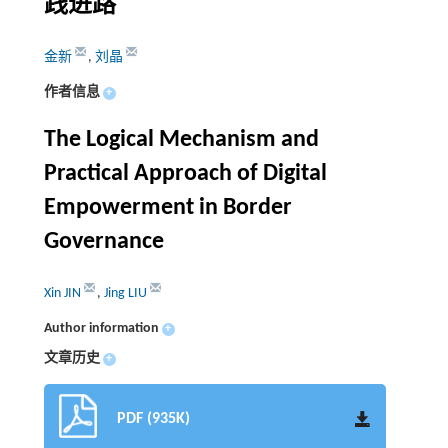
践进路
金新
,
刘晶
作者信息
+
The Logical Mechanism and
Practical Approach of Digital
Empowerment in Border
Governance
Xin JIN
,
Jing LIU
Author information
+
文章历史
+
PDF (935K)