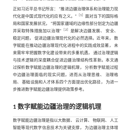
正如习近平总书记所言： “推进边疆治理体系和治理能力现
［
1
］
代化是中国式现代化的应有之义。”
面对当下的国际格
局和国家发展状况， “将国家疆域的边缘性部分划定为边疆
［
2
］
并采取特殊措施加以治理”
是解决边疆发展、 安全、
稳定问题， 促进边疆治理现代化的必然选择。近年来， 数
字赋能在推动边疆治理现代化进程中的实践成效显著， 未
来需牢牢把握数字化建设带来的多重机遇， 通过治理逻辑
与技术逻辑的深度耦合促进边疆治理结构性革新。本文通
过探析数字赋能边疆治理的逻辑机理， 分析数字赋能过程
中边疆治理面临的现实问题，进而从治理思维、 治理格
局、 基础设施和人才体系四个方面提出优化路径， 为进一
步推进数字赋能边疆治理提供政策参考。
1 数字赋能边疆治理的逻辑机理
数字赋能边疆治理是指以大数据、 云计算、 物联网、 人工
智能等现代数字信息技术为关键支撑， 为边疆治理主体增