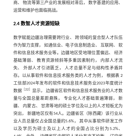
商、 物流等第三产业的发展相对滞后， 数字基建的应用、
运营和维护也面临挑战。
2.4 数智人才资源短缺
数字赋能边疆治理需要跨行业、 跨领域的复合型人才队伍
作为智力支撑， 如通信业、电子信息制造业、 互联网、 软
件和信息技术服务业等。边疆地区受地理位置偏远、 经济
基础薄弱、 教育资源倾斜等多重因素制约， 内部人才流
失、 外部人才引进匮乏， 人才总量不足与结构性矛盾并
存。以从事软件和信息技术服务类的人才为例， 根据
表 2
工信部2024年发布的软件和信息技术服务业2023年度统计
［
22
］
数据
显示， 边疆省区软件和信息技术服务业的人才数
量与全国总量差距悬殊， 专业化人才基础普遍薄弱， 新
疆、 内蒙古、 甘肃等地的硕士学位及以上的人才短板尤为
突出， 新疆地区仅有54人。边疆省区（除西藏）该行业从
业人员总量仅占全国总量的5.6%， 其中从事软件研发工作
以及学历为硕士及以上人才的全国占比分别为5.2%、