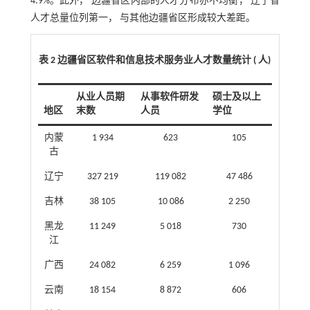
4.9%。此外， 边疆省区内部的人才分布亦不均衡， 辽宁省
人才总量位列第一， 与其他边疆省区形成较大差距。
表 2 边疆省区软件和信息技术服务业人才数量统计 ( 人)
从业人员期
从事软件研发
硕士及以上
地区
末数
人员
学位
内蒙
1 934
623
105
古
辽宁
327 219
119 082
47 486
吉林
38 105
10 086
2 250
黑龙
11 249
5 018
730
江
广西
24 082
6 259
1 096
云南
18 154
8 872
606