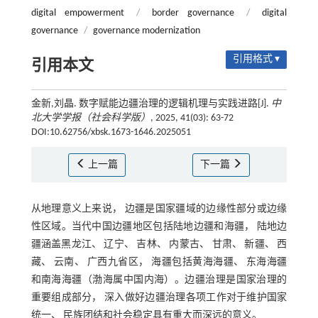
digital empowerment
/
border governance
/
digital
governance
/
governance modernization
引用格式 ▾
引用本文
金新,刘晶. 数字赋能边疆治理的逻辑机理与实践进路[J].
中
北大学学报（社会科学版）
, 2025, 41(03): 63-72
DOI:10.62756/xbsk.1673-1646.2025051
上一篇
下一篇
从地理意义上来说， 边疆是国家疆域的边缘性部分或边缘
性区域。当代中国边疆地区包括陆地边疆和海疆， 陆地边
疆涵盖黑龙江、 辽宁、 吉林、 内蒙古、 甘肃、 新疆、 西
藏、 云南、 广西九省区， 海疆包括黄海海疆、 东海海疆
和南海海疆（渤海属中国内海）。边疆治理是国家治理的
重要组成部分， 深入做好边疆治理各项工作对于维护国家
统一、 民族团结和社会稳定具有重大而深远的意义。