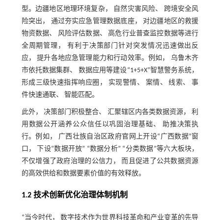
型。边疆地区地理环境复杂， 自然灾害风险、 跨境安全风
险突出， 通过夯实应急管理数据底座， 对边疆地区的救援
物资数据、 风险评估数据、 高危行业普查监控数据等进行
全周期管理， 有利于决策部门针对突发情况迅速做出反
应， 提升各地应急管理能力和行动效率。例如， 乌鲁木齐
市依托数据集群、 数据应用等建设“1+5+X”智慧警务系统，
形成三级快速指挥响应圈， 实现警情、 案情、 线索、 事
件快速通联、 智能匹配。
此外， 决策部门积极整合、 汇聚辖区内各类数据资源， 利
用数据公开涵养公众信任以巩固治理基础、 助推决策执
行。例如， 广西壮族自治区政府官网上开设“广西数据”窗
口， 下设“数据开放” “数据分析” “分类数据”等六大板块，
不仅增强了政府治理的公信力， 而且促进了公共数据资源
的高效供给和数据要素价值的有效释放。
1.2 技术创新优化治理体制机制
“当今时代， 数字技术作为世界科技革命和产业变革的先导