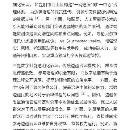
细化管理， 如昆明市西山区构建“一网通管”的“一中心”治
理体系， 为边疆治理的政策迭代、 资源动态调配提供精准
［
4
］
的数据支持
。另一方面， 物联网、 人工智能等技术的
引入能够辅助政府部门突破边疆地区的条件限制， 通过智
能监测快速识别潜在风险和重点问题。例如， 呼伦贝尔市
陈巴尔虎旗运用热成像、 AR（Augmented Reality， 增强现
实）鹰眼、 枪球联动等数字技术手段， 成功突破人力、 交
通等限制因素， 实现重点领域的全天候巡逻管控。
三是数字赋能透明化治理。传统边疆治理模式下， 群众信
息传递低效、 参与治理的机会有限， 而数字赋能有助于治
理过程公开透明， 提高边疆地区的自治水平。一方面， 数
字化有利于政务信息公开， 提高治理主体的公信力， 增强
［
5
］
边疆民族地区对于治理过程的认同感
。例如， 边疆各
省区通信管理局定时公布本地通信业发展情况， 保证人民
群众对于行业发展的知情度。另一方面， 边疆地区的人民
群众可以通过数字化平台公开行使民主权利， 直接或间接
参与边疆治理以维护自身权益、 监督权力运行。例如， 新