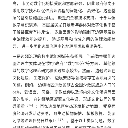
高， 市民对数字化的接受度和意愿较强， 因此政府倾向于
采用数字技术以促进治理流程的智能化、 高效化。边疆基
层的基础设施建设落后， 缺乏资金和技术支持， 干部队伍
数字意识淡薄， 基层居民尤其是老年群体对数字化也不甚
了解甚至带有排斥性， 多重因素的影响限制了边疆基层数
字治理效能的提升， 造成基层和市域之间的治理效能差
异， 进一步固化边疆治理中的地理隔阂和资源失衡。
三是边疆治理的数字赋能领域有待拓展。当前数字赋能边
疆治理主要体现在“数字政府” “数字经济”等方面， 其他领
域的数字化理论研究和实践探索较少。然而， 边疆治理在
文化建设、 生态保护、 边境安防等领域亦存在亟须解决的
问题。例如， 边疆地区少数民族占全国少数民族总人口的
61%， 受语言、 习俗、 宗教信仰以及境内外文化渗透等因
素的影响， 在边疆地区凝聚文化共识、 形成文化认同的阻
［
16
］
碍重重
； 再如边疆地区生态环境相对脆弱， 受高强
度经济开发活动影响， 野生动植物保护、 植被恢复、 能源
［
17
］
污染等治理任务日益艰巨
。基于以上类似问题， 数字