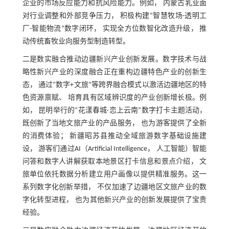
企业的市场反应能力和抗风险能力。例如， 内蒙古乳业面
对行业调整和外部竞争压力， 积极构建“智慧牧场-透明工
厂-智能物流”数字闭环， 实现全方位数智化改造升级， 推
动传统畜牧业向服务型制造转型。
二是数实融合推动边疆新兴产业创新发展。数字技术与战
略性新兴产业的深度融合正在重构边疆特色产业的创新生
态， 通过“数字+文旅”等跨界融合模式以激活边疆地区的特
色资源禀赋、 培育具有区域辨识度的产业创新增长极。例
如， 昆明举行的“花漾春城·恋上云南”数字打卡主题活动，
既创新了当地文旅产业的产品服务， 也为游客提供了全新
的消费体验； 新疆昭苏县推动全域旅游数字基础设施建
设， 游客们通过AI（Artificial Intelligence， 人工智能）智能
问答和数字人讲解获取本地景区打卡信息和景点介绍， 文
旅单位依托数据分析建立用户画像以提供精准服务。这一
系列数字化创新举措， 不仅加速了边疆地区文旅产业的数
字化转型进程， 也为其他新兴产业的创新发展提供了宝贵
经验。