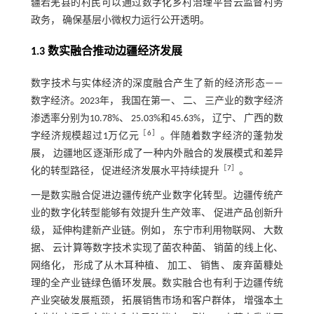
疆若羌县的村民可以通过数字化乡村治理平台云监督村务
政务， 确保基层小微权力运行公开透明。
1.3 数实融合推动边疆经济发展
数字技术与实体经济的深度融合产生了新的经济形态——
数字经济。2023年， 我国在第一、 二、 三产业的数字经济
渗透率分别为10.78%、 25.03%和45.63%， 辽宁、 广西的数
［
6
］
字经济规模超过1万亿元
。伴随着数字经济的蓬勃发
展， 边疆地区逐渐形成了一种内外融合的发展模式和差异
［
7
］
化的转型路径， 促进经济发展水平持续提升
。
一是数实融合促进边疆传统产业数字化转型。边疆传统产
业的数字化转型能够有效提升生产效率、 促进产品创新升
级， 延伸构建新产业链。例如， 东宁市利用物联网、 大数
据、 云计算等数字技术实现了菌农种菌、 销菌的线上化、
网络化， 形成了从木耳种植、 加工、 销售、 废弃菌糠处
理的全产业链绿色循环发展。数实融合也有利于边疆传统
产业突破发展瓶颈， 拓展销售市场和客户群体， 增强本土