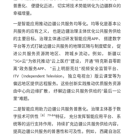
普惠化、 便捷化迈进， 切实将技术势能转化为边疆群众的
幸福增量。
一是智能应用推动边疆公共服务均等化。均等化是基本公
共服务的应有之义， 也是边疆治理主体优化公共服务供给
的主要目标。治理主体通过研发智能应用APP、 搭建数字
平台等方式打破边疆公共服务的地理区隔与制度壁垒， 促
进公共服务资源跨地区、 跨城乡流动。例如， 新疆以
“5G+云”为依托推动“云上医疗”建设， 开通“特克斯县零距
离”政务服务APP、 “云上明厨亮灶”视频安全监管平台、
ITV（Independent Television， 独立电视台）版云课堂等为
偏远地区提供远程服务。这些创新实践推动优质服务资源
由中心向边缘扩散， 纾解边疆公共服务供给的“最后一公
里”难题。
二是智能应用助力边疆公共服务普惠化。治理主体基于数
［
8
］79-84
字技术可供性
特征， 充分发挥智能应用平台、 系
统等的运行支持作用， 持续扩充边疆公共服务供给内容，
提高边疆公共服务的普惠性和可及性。例如， 西藏自治区