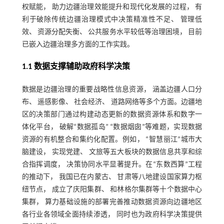
权赋能， 助力边疆治理效能提升和现代化发展的过程， 有
利于破除传统边疆治理模式中决策精准性不足、 管理低
效、 资源分配失衡、 公共服务水平较低等治理困境， 目前
已嵌入边疆治理多方面的工作实践。
1.1 数据支撑辅助政府科学决策
数据是边疆治理的重要战略性信息资源， 涵盖边疆人口分
布、 遥感影像、 社会经济、 道路网络等多个方面。边疆地
区的决策部门通过构建动态更新的数据资源体系和数字一
体化平台， 破解“数据孤岛” “数据烟囱”等难题，实现数据
资源的有机整合和集约化配置。例如， “智慧丽江”城市大
脑建设， 实现党建、 文旅等五大板块的数据信息共享和综
合指挥调度， 决策协同水平显著提升。在“东数西算”工程
的推动下， 我国已在内蒙古、 甘肃等八地建设国家算力枢
纽节点， 成立了庆阳集群、 和林格尔集群等十个数据中心
集群， 算力基础设施的部署完善推动数据资源向边疆地区
各行业各领域全面持续渗透， 同时也为政府科学决策提供