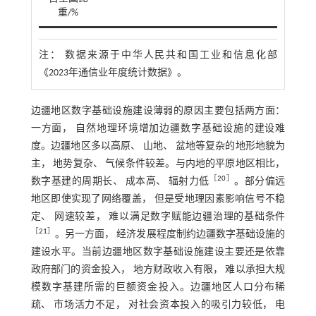
重/%
注：
数据来源于中华人民共和国工业和信息化部
《2023年通信业年度统计数据》。
边疆地区数字基础设施建设薄弱的原因主要包括两方面：
一方面， 自然地理环境增加边疆数字基础设施的建设难
度。边疆地区多以高原、 山地、 盆地等复杂的地形地貌为
主， 地势复杂、 气候条件较差。与内地的平原地区相比，
［
20
］
数字基建的周期长、 成本高、 辐射力低
。部分偏远
地区即使实现了网络覆盖， 但是受地理因素影响信号不稳
定、 网速较差， 难以满足数字赋能边疆治理的基础条件
［
21
］
。另一方面， 经济发展程度制约边疆数字基础设施的
建设水平。当前边疆地区数字基础设施建设主要还是依靠
政府部门的资金投入， 地方财政收入有限， 难以承担大规
模数字基建所需的巨额资金投入。边疆地区人口分布稀
疏、 市场活力不足， 对社会资本投入的吸引力较低， 电