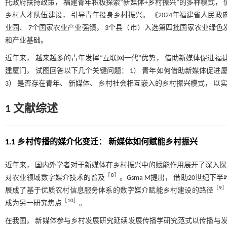
托政府扶持政策， 福建青年积极探索“新媒体+乡村振兴”的多种模式，
乡村人才队伍建设， 引导青年投身乡村振兴。 《2024年福建省人民政
业园、 7个国家农业产业强镇， 3个县（市）入选第四批国家农业绿色
和产业基础。
近年来， 越来越多的青年发挥“互联网一代”优势， 借助新媒体促进福
建厦门， 试图回答以下几个关键问题： 1） 青年如何借助新媒体促进厦
3） 是否存在青年、 新媒体、 乡村社会相互嵌入的乡村振兴模式， 以
1 文献综述
1.1 乡村传播的媒介化变迁： 新媒体如何赋能乡村振兴
近年来， 国内外学者对于新媒体在乡村振兴中的赋能作用展开了深入探讨。
［
8
］
对农业领域数字媒介技术的普及
。Gsma M提出， 借助20世
［
9
展成了基于优质农村信息服务体系的数字媒介赋能乡村建设的路径
［
10
］
成为另一研究焦点
。
在我国， 新媒体参与乡村发展研究延续发展传播学研究范式以传播与