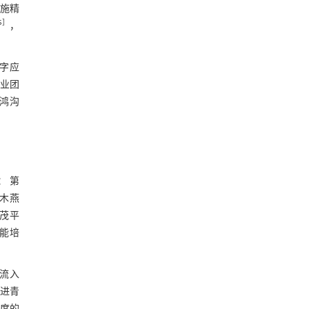
实施精
5
］
，
数字应
创业团
字鸿沟
： 第
端木燕
李茂平
技能培
少流入
促进青