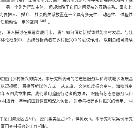
然而遗憾的是， 在理论研究方面， 当前研究多将青年与新媒体视为两个
， 另一个则为行动主体， 但却忽略了它们之间复杂的互动关系。事实上
为要把人、 媒介、 社会的关系放置在一个具有多元性、 动态性、 过程
［
28
］
物质能动性一定的空间
。
例， 深入探讨在福建省厦门市， 青年如何借助新媒体赋能乡村发展。与
体论框架中， 系统分析两者在乡村振兴中的赋权作用， 以期总结可持
促进厦门乡村振兴的情况。本研究所调研的芯志愿服务队和海峡城乡发展基
队以短视频、 直播等新媒体方式， 从文旅、 文创维度振兴乡村。海峡城
福建青年五四奖章集体。我们采用追随行动者的方法， 跟随苔芯志愿服务队
的7个乡村进行一年半的田野调查和深入访谈， 对参与福建乡村振兴的青年、 
中厦门海沧区占6个， 厦门集美区占1个，详见
表 1
。本研究将以案例研究
与厦门乡村振兴的工作机制。