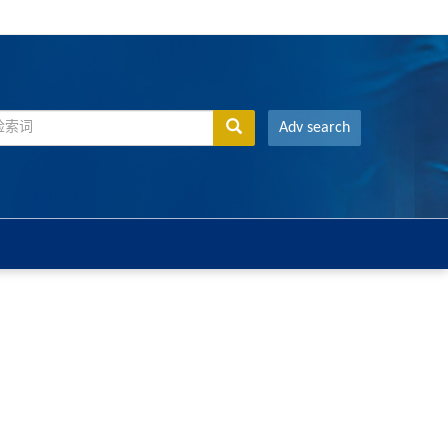
Adv search