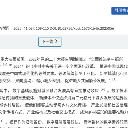
引用格式
学版）
, 2025, 41(03): 109-115 DOI:10.62756/xbsk.1673-1646.2025056
下一篇
大决策部署。2022年党的二十大报告明确指出：“全面推进乡村振兴，
［
1
］31
”
2024年的《中共中央关于进一步全面深化改革、 推进中国式现
合发展是中国式现代化的必然要求。必须统筹新型工业化、 新型城镇化和
［
2
］
等交换、 双向流动， 缩小城乡差别， 促进城乡共同繁荣发展。”
［
4
］
其中， 数字基础设施对城乡融合发展具有直接推动效应
。数字技术
信息传播的重要载体， 新媒体不仅逐步消解二元格局下城乡发展的边界
能乡村居民， 使他们能够主动参与乡村文化传播、 产业发展和社区治
的文化传播方式、 产业结构以及社会交往模式， 成为乡村振兴的重要推动
［
6
］
。福建作为沿海省份， 数字经济发展较快， 青年群体的数字素养较