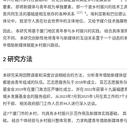
年人才融入乡村社会结构、 优化资源配置以满足乡村发展需求
。
要素， 即将新媒体与青年视为单独要素， 即一个是乡村振兴的技术工具
［
27
］4
类共同生活的基础是相互依存的各种关系
。埃利亚斯和巴拉德认
体论中， 既坚守人类在社会世界中的主体地位， 又给予媒介技术施展
因此， 本研究将基于厦门地区青年参与乡村振兴的实践， 结合具体案
究不同， 本研究创新性地将青年与新媒体的互动关系置于一个动态的本
年借助新媒体赋能乡村振兴路径。
2 研究方法
本研究采用田野调查和深度访谈相结合的方法， 分析青年借助新媒体
都是由青年组成的队伍。芯志愿服务队于2018年成立， 苔芯志愿服务
基金会2019年在厦门海沧区芦塘社成立， 并在2022年获第十九届
城乡发展基金会的服务组织， 从2023年7月到2025年1月在其工作
村干部、 相关政府部门工作人员共94人进行深入访谈。
这7个厦门市的乡村， 均具有乡村振兴示范作用及新媒体实践基础， 其
础， 结合个体经验与乡村振兴整体背景， 力求构建青年借助新媒体参