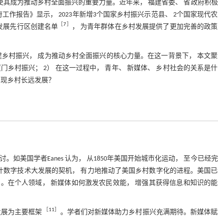
 使其成为推动乡村全面振兴的重要力量。近年来， 福建省委、 省政府积
府工作报告》显示， 2023年新增3个国家乡村振兴示范县、 2个国家现代
［
7
］
发展先行区创建名单
， 为青年群体在乡村发展提供了更加完善的政
建乡村振兴， 成为推动乡村全面振兴的核心力量。在这一背景下， 本文
门乡村振兴； 2） 在这一过程中， 青年、 新媒体、 乡村社会的关系是
实现乡村长远发展？
如美国学者Eanes 认为， 从1850年美国开始城市化运动， 至今已经
纪下半叶数字技术大发展的契机， 有力地推动了美国乡村数字化的进程。美国
］
。在个人领域， 新媒体如何激发农民效能， 增强其获得信息和知识的
［
11
］
发展为主要框架
。学者们对新媒体助力乡村振兴充满期待。新媒体赋