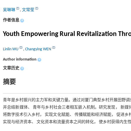
吴琳琳
,
文常莹
作者信息
+
Youth Empowering Rural Revitalization Th
Linlin WU
,
Changying WEN
Author information
+
文章历史
+
摘要
青年是乡村振兴的主力军和关键力量。通过对厦门典型乡村开展田野调
并总结新媒体、 青年与乡村社会三者相互嵌入机制。研究发现， 新媒
将数字技术引入乡村， 实现文化赋能、 传播赋能和经济赋能， 促进乡
实现与经济资本、 文化资本和流量资本之间的转化， 使乡村获得内生