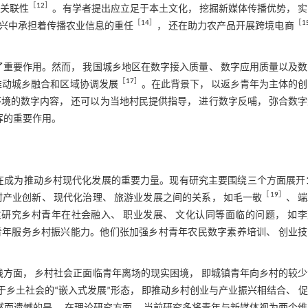
［
12
］
的关联性
。有学者提出应立足于本土文化， 挖掘新媒体传播优势， 
［
14
］
［
1
振兴中承担着传播农业信息的重任
， 还在助力农产品开展跨境电商
了重要作用。然而， 我国城乡地区在数字接入质量、 数字应用质量以及
［
17
］
推动城乡融合和区域协调发展
。在此背景下， 以返乡青年为主体的
境的数字内容， 还可以为当地村民提供指导， 进行数字反哺， 弥合数
挥的重要作用。
在成为推动乡村现代化发展的重要力量。现有研究主要围绕三个方面展开
［
19
］
产业创新、 现代化治理、 旅游业发展之间的关系， 如毛一敬
、 
研究乡村青年在社会融入、 职业发展、 文化认同等面临的问题， 如
青年服务乡村振兴能力。他们张加强乡村青年农民数字素养培训、 创业
践方面， 乡村社会正面临青年离场的现实困境， 即城镇青年向乡村的较
于乡土社会的“嵌入式发展”形态， 即推动乡村创业与产业振兴相结合、 