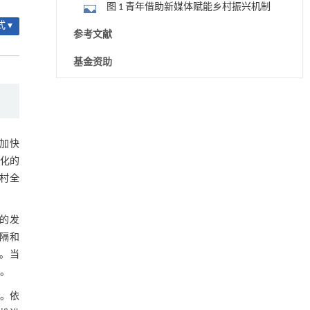
图 1 青年借助新媒体赋能乡村振兴机制
 ▾
参考文献
基金资助
用于宽浓度范围高效捕集CO₂及低能耗再生的新
[1]
型酮基IPDA相变吸收剂
Engineering
. 2026, Vol.58(3): 1-303
https://doi.org/10.1016/j.eng.2025.05.008
 加快
代化的
基于均相催化剂的两段式水热液化实现丙烯腈-
[2]
乡村全
丁二烯-苯乙烯共聚物的分步脱氮与液化
Engineering
. 2026, Vol.58(3): 1-303
https://doi.org/10.1016/j.eng.2025.12.037
的发
区隔和
内置陶瓷驱动单元的厘米级可重构压电机器人
[3]
理。当
Engineering
. 2026, Vol.58(3): 1-303
力。
https://doi.org/10.1016/j.eng.2025.06.043
高。依
用于背面供电网络的纯钌n-TSV加工与极致全干
[4]