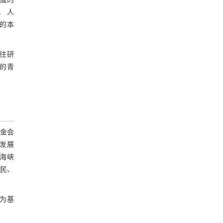
维度的
， 人
性的本
既往研
续的青
金会
乡发展
和海峡
村民、
为基