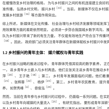
在缓慢改变乡村治理的格局， 为与乡村振兴之间的有机连接建立良好
［
13
］
准传播， 弘扬乡村文明， 振兴乡村
。当前， 新媒体不仅在乡村
［
16
］
发展乡村旅游
等方面作用突出。
综上所述， 新媒体在文化传播、 社会治理与乡村经济发展等领域发挥
用效果等方面的差距依然明显， 必须进一步弥合我国城乡数字鸿沟， 
队为乡村振兴带来了新的有生力量， 不仅能有效地生产符合当下传播环
［
18
］
。因此， 政府部门必须关注青年群体在新媒体赋权乡村振兴中发
1.2 乡村振兴的青年主体： 媒介赋权与青年实践
在乡村振兴战略的推进过程中， 青年群体凭借其较高的数字素养， 正
一， 返乡青年乡土嵌入与乡村再造。他们主张关注返乡青年在推动乡村
［
20
］
［
18
］
萍
、 王子艳
；第二， 乡村青年发展面临的问题。他们着重
［
21
］
［
22
］
［
23
］
、张辉蓉
、 杨伊
。第三， 乡村青年农民教育， 提升
［
6
］
［
24
］
养， 如贺秀峰
、 毋俊泓
。
然而， 当前在青年参与乡村振兴的过程中， 仍面临一系列问题。在实
［
25
］
以及乡村青年向城镇的大量流入
， 有研究指出， 要形成青年深耕
［
26
］