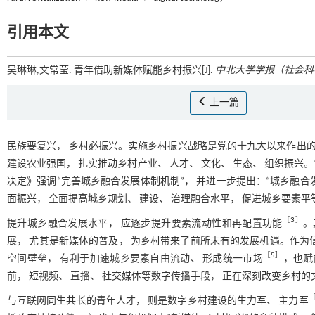
引用本文
吴琳琳,文常莹. 青年借助新媒体赋能乡村振兴[J].
中北大学学报（社会科
上一篇
民族要复兴， 乡村必振兴。实施乡村振兴战略是党的十九大以来作出的重
建设农业强国， 扎实推动乡村产业、 人才、 文化、 生态、 组织振兴。
决定》强调“完善城乡融合发展体制机制”， 并进一步提出：“城乡融
面振兴， 全面提高城乡规划、 建设、 治理融合水平， 促进城乡要素平
［
3
］
提升城乡融合发展水平， 应逐步提升要素流动性和再配置功能
。
展， 尤其是新媒体的普及， 为乡村带来了前所未有的发展机遇。作为
［
5
］
空间壁垒， 有利于加速城乡要素自由流动、 形成统一市场
，也赋
前， 短视频、 直播、 社交媒体等数字传播手段， 正在深刻改变乡村
与互联网同生共长的青年人才， 则是数字乡村建设的生力军、 主力军