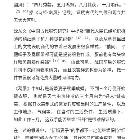
幽风》： “四月秀葽， 五月鸣蜩。八月其获， 十月陨萚。”
［
2
］303
据《诗经·幽风》记载， 证明古代的气候和现今并
无太大区别。
沈从文《中国古代服饰研究》中提及“商代人民已经能织极
［
17
］35
薄的精细绸子和几种提花织物”
， 以及从墓葬里出
土的文物表明商代的衣着已发展出很多样式， “袖间、 平
箍帽子及宽腰带都可能是提花织物作成。腹前也有兽头纹
［
17
］35
样精美蔽膝作装饰”
， 由此可见， 战国前后的服饰
打扮不仅织物要求精良， 而且衣裳样式也更为多样， 做一
件衣裳很可能花费大量时间和精力。
《葛屦》中如若是新婚妻子秋季成婚， 不到三个月便开始
缝衣服， 也就是天气由热转冷的三个月内为“好人”缝衣
裳， 根据其衣裳制式的繁复程度和当时的生产条件， 以及
工作地点、 气候等， 在当时的生活条件、 生活质量下，
如此工作三月， 这双手能否继续“纤纤”是很难保证的。
在上述的假设中， “新婚妻子”的手都不一定能继续保持“纤
纤”， 而若是“缝衣女工”的话， 其状态只可能会更差。因为