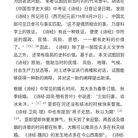
为回答此问题， 笔者试图回到当时的时代背景中。胡适在
《中国哲学史大纲》中考证《诗经》日食记录日期， 发现
《诗经》所记月日（西历纪元前776年8月29日）， 中国北
部可见日食可与事实匹配。“这不是偶然相合的事， 乃是科
学上的铁证。 《诗经》有此一种铁证， 便使《诗经》中所
说的国政、 民情、 风俗、 思想， 一一都有史料的价值
［
15
］18
了。”
因此， 《诗经》除了是一部现实主义文学作
品之外， 还带有极高的史料价值。基于此， 本文试图回到
《诗经》原始， 借助当时的民情、 风俗、 地理、 气候、
社会生产力状态等， 对上述争议进行商榷和对话， 试图能
够获得一种新的阐释， 并对这一新的阐释提出新译。
根据《诗经》中常见的婚礼时间， 其大多为春季订婚， 秋
季结婚。 《诗经·邶风·匏有苦叶》中说道： “士如归妻， 迨
［
2
］67
冰未泮。”
意即在河还没有结冰的时候快来娶我。
［
2
］
《诗经·卫风·氓》中也有提到“将子无怒， 秋以为期”
119
， 意即望郎休要发脾气， 秋天到了来迎娶。两首谈及婚
姻的诗歌的时间都在秋季， 大略可以推测古人多在秋天结
5
婚。 《诗经·魏风》的发生地点多在今山西南部
。 《诗经·