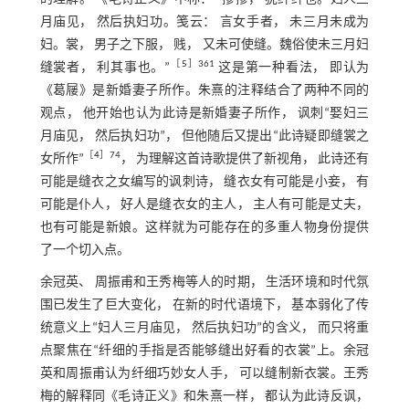
月庙见， 然后执妇功。笺云： 言女手者， 未三月未成为
妇。裳， 男子之下服， 贱， 又未可使缝。魏俗使未三月妇
［
5
］361
缝裳者， 利其事也。”
这是第一种看法， 即认为
《葛屦》是新婚妻子所作。朱熹的注释结合了两种不同的
观点， 他开始也认为此诗是新婚妻子所作， 讽刺“娶妇三
月庙见， 然后执妇功”， 但他随后又提出“此诗疑即缝裳之
［
4
］74
女所作”
， 为理解这首诗歌提供了新视角， 此诗还有
可能是缝衣之女编写的讽刺诗， 缝衣女有可能是小妾， 有
可能是仆人， 好人是缝衣女的主人， 主人有可能是丈夫，
也有可能是新娘。这样就为可能存在的多重人物身份提供
了一个切入点。
余冠英、 周振甫和王秀梅等人的时期， 生活环境和时代氛
围已发生了巨大变化， 在新的时代语境下， 基本弱化了传
统意义上“妇人三月庙见， 然后执妇功”的含义， 而只将重
点聚焦在“纤细的手指是否能够缝出好看的衣裳”上。余冠
英和周振甫认为纤细巧妙女人手， 可以缝制新衣裳。王秀
梅的解释同《毛诗正义》和朱熹一样， 都认为此诗反讽，