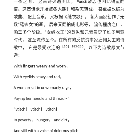
一夜之间， 这首诗火遍英国，
Punch
杂志也因此销量翻
倍。这首诗歌开始被各大期刊和杂志转载， 甚至被改编为
歌曲、 配上音乐， 又根据《缝衣歌》， 各大画家创作了无
数“缝衣女”的画， 后来又翻拍成电影等， 流传程度之广，
涵盖多个阶级。“女缝衣工”的意象和元素贯穿了维多利亚
时代， 甚至流传至今。在所有的反抗资本家雇佣女工的诗
［
20
］183-210
歌中， 它是最受欢迎的
。以下为诗歌原文节
选：
With
fingers weary and worn
，
With eyelids heavy and red，
A woman sat in unwomanly rags，
Paying her needle and thread –”
“Stitch！ Stitch！ Stitch！
In poverty， hunger， and dirt，
And still with a voice of dolorous pitch