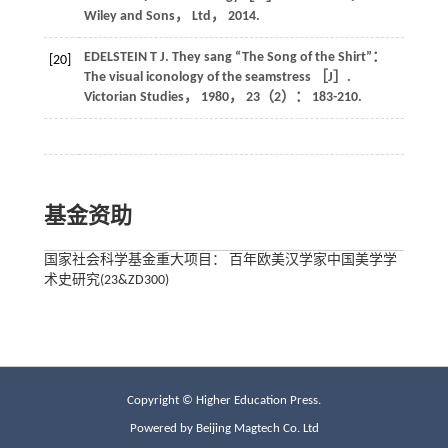
Wiley and Sons， Ltd，
2014
.
EDELSTEIN
T J
. They sang “The Song of the Shirt”：
[20]
The visual iconology of the seamstress ［J］.
Victorian Studies
，
1980
，
23
（2）： 183-210.
基金资助
国家社会科学基金重大项目： 百年欧美汉学家中国美学学
术史研究(23&ZD300)
Copyright © Higher Education Press.
Powered by Beijing Magtech Co. Ltd