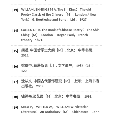
WILLAM JENNINGS
M A
.
The Shi King： The old
[13]
Poetry Classic of the Chinese
［M］. London / New
York： G. Routledge and Sons， Ltd，
1927
.
CALEEN
C F R
.
The Book of Chinese Poetry： The Shih
[14]
Ching
［M］. London： Kegan Paul， Trench
trbner，
1891
.
胡适.
中国哲学史大纲
［M］. 北京： 中华书局，
[15]
2015
.
姚奠中. 葛屦新说［J］.
文学遗产
，
1987
（3）：
[16]
120.
沈从文.
中国古代服饰研究
［M］. 上海： 上海书店
[17]
出版社，
2005
.
钱锺书.
谈艺录
［M］.北京： 中华书局，
1993
.
[18]
SHEA
V
，
WHITLA
W
，
WILLIAM
W
.
Victorian
[19]
Literature： An Anthology
［M］. Chichester： John