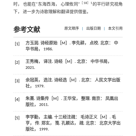
［
18
］1
时， 也能在“东海西海， 心理攸同”
的平行研究视角
下， 进一步为诗歌理解和翻译提供借鉴。
参考文献
原文顺序
|
出版日期
|
本文引用
方玉润.
诗经原始
［M］. 李先耕， 点校. 北京： 中
[1]
华书局，
1986
.
王秀梅， 译注.
诗经
［M］. 北京： 中华书局，
[2]
2021
.
余冠英， 选注.
诗经选
［M］. 北京： 人民文学出版
[3]
社，
1979
.
朱熹.
诗集传
［M］. 王华宝， 整理. 南京： 凤凰出
[4]
版社，
2011
.
李学勤， 主编.
十三经注疏： 毛诗正义
［M］. 毛
[5]
亨， 传. 郑玄， 笺. 孔颖达， 疏. 北京： 北京大学出
版社，
1999
.