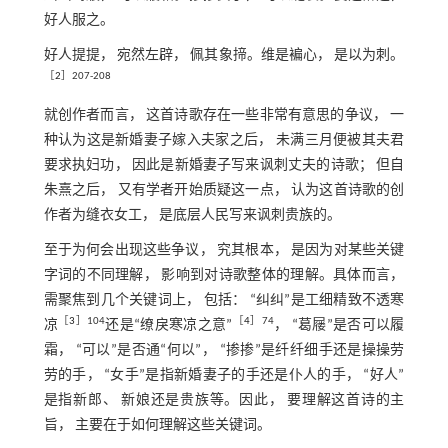
好人服之。
好人提提， 宛然左辟， 佩其象揥。维是褊心， 是以为刺。
［
2
］207-208
就创作者而言， 这首诗歌存在一些非常有意思的争议， 一
种认为这是新婚妻子嫁入夫家之后， 未满三月便被其夫君
要求执妇功， 因此是新婚妻子写来讽刺丈夫的诗歌； 但自
朱熹之后， 又有学者开始质疑这一点， 认为这首诗歌的创
作者为缝衣女工， 是底层人民写来讽刺贵族的。
至于为何会出现这些争议， 究其根本， 是因为对某些关键
字词的不同理解， 影响到对诗歌整体的理解。具体而言，
需聚焦到几个关键词上， 包括： “纠纠”是工细精致不透寒
［
3
］104
［
4
］74
凉
还是“缭戾寒凉之意”
， “葛屦”是否可以履
霜， “可以”是否通“何以”， “掺掺”是纤纤细手还是操操劳
劳的手， “女手”是指新婚妻子的手还是仆人的手， “好人”
是指新郎、 新娘还是贵族等。因此， 要理解这首诗的主
旨， 主要在于如何理解这些关键词。