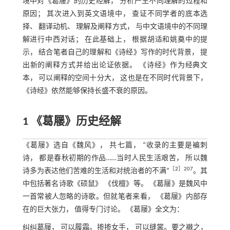
境中对《葛屦》的历史经解， 分析产生不同理解的过程和
原因； 其次进入到英文语境中， 查证不同学者的底本选
择、 翻译动机、 理解及阐释方式， 与中文语境中的不同理
解进行中西对话； 在此基础上， 根据胡适和姚奠中的提
示， 结合笔者自己的理解和《诗经》写作的时代背景， 提
出新的阐释方式并给出论证依据。 《诗经》作为经典文
本， 可以阐释的空间十分大， 这也是在不同时代背景下，
《诗经》依然能够保持长盛不衰的原因。
1 《葛屦》历史经解
《葛屦》选自《魏风》， 共七篇， “收录的主要是褊刺
诗， 都是春秋初期的作品……当时人民生活艰苦， 所以魏
［
2
］207
诗多为表达他们苦难的生活和对统治者的不满”
。其
中包括著名诗歌《硕鼠》 《伐檀》等。 《葛屦》是魏风中
一首常被人忽略的诗歌。但就笔者来看， 《葛屦》内部存
在的巨大张力， 值得专门讨论。 《葛屦》全文为：
纠纠葛屦， 可以履霜。掺掺女手， 可以缝裳。要之襋之，