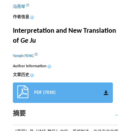
冯燕琴
作者信息
+
Interpretation and New Translation
of
Ge Ju
Yanqin FENG
Author information
+
文章历史
+
PDF (701K)
摘要