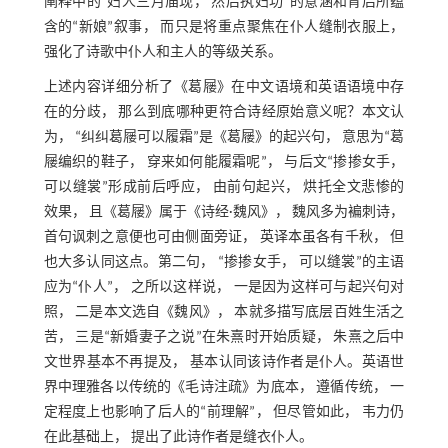
阐释中的“妇人三月庙现， 然后执妇功”的意涵和背后所蕴
含的“新娘”叙事， 而只是将重点聚焦在仆人缝制衣服上，
强化了诗歌中仆人和主人的等级关系。
上述内容详细分析了《葛屦》在中文语境和英语语境中存
在的分歧， 那么到底哪种更符合诗经原始意义呢？本文认
为， “纠纠葛屦可以履霜”是《葛屦》的起兴句， 意思为“葛
屦编织的鞋子， 穿来如何能履霜呢”， 与后文“掺掺女手，
可以缝裳”形成前后呼应， 由前句起兴， 烘托全文悲惨的
效果， 且《葛屦》属于《诗经·魏风》， 魏风多为褊刺诗，
首句讽刺之意便也可由侧面旁证， 英译本虽各有千秋， 但
也大多认同这点。第二句， “掺掺女手， 可以缝裳”的主语
应为“仆人”， 之所以这样说， 一是因为这样可与起兴句对
照， 二是本文选自《魏风》， 本就多描写底层百姓生活之
苦， 三是“新婚妻子之说”在朱熹时开始质疑， 朱熹之后中
文世界基本不再提及， 基本认同该诗作者是仆人。英语世
界中理雅各以传统的《毛诗注疏》为底本， 遵循传统， 一
定程度上也影响了后人的“前理解”， 但尽管如此， 韦力仍
在此基础上， 提出了此诗作者是缝衣仆人。