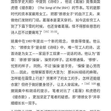
国哲学史大纲》中提到《诗经》， 他说《葛屦》竟像英国
虎德《缝衣歌》（
The Song of the Shirt
）的节本。写的是那
时代的资本家雇用女工， 把那“掺掺女子”的血汗工夫， 来
做他们发财的门径。葛屦本是夏天穿的， 如今这些穷工人
到了下霜下雪的时候， 也还穿着葛屦。怪不得那些慈悲的
［
15
］31-32
诗人忍不过要痛骂了
。
姚奠中在1987年提出一个新的观念， 很值得借鉴。他认
为： “掺掺女手”是全部《诗经》中， 唯一写工人的诗， 这
首诗是为女工——家庭手工奴隶——说话的诗。他认为“首
章： ‘掺掺’即‘操操’， 操劳的样子。这和惨通懆， ‘惨惨’、
忧劳的样子， 同例。不过‘操操’是手劳， ‘懆懆’是心劳而
已……因此， 他理解首章的大意为： 那纠纠结结的麻鞋，
怎样能在霜雪上行走？劳累坏了的女工的手， 怎样还能缝
［
16
］120
衣裳？但终于做好腰身领子， 让主人穿起来。”
根
据姚奠中和胡适的提示， 笔者对比了《葛屦》和虎德的
《缝衣歌》， 更加坚定了笔者的疑惑， 即“掺掺女手”并非
细细长长一双手。