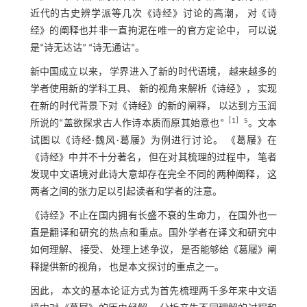
近代的古史辨学派等几次《诗经》讨论的高潮， 对《诗
经》的阐释也并非一直拘泥在唯一的官方定论中， 可以说
是“诗无达诂” “诗无通诂”。
新中国成立以来， 学界进入了新的时代语境， 越来越多的
学者使用新的学科工具、 新的视角来解析《诗经》， 实现
在新的时代背景下对《诗经》的新的阐释， 以达到方玉润
［
1
］5
所说的“盖欲探求古人作诗本质而原其始意也”
。文本
试图以《诗经·魏风·葛屦》为例进行讨论。 《葛屦》在
《诗经》中并不十分著名， 但在对其梳理的过程中， 笔者
发现中文语境对此诗大意却存在完全不同的两种阐释， 这
两者之间的张力足以引起读者和学者的注意。
《诗经》不止在国内拥有长盛不衰的生命力， 在国外也一
直是翻译和研究的热点和重点。国外学者在译文和研究中
如何理解、 接受、 处理上述争议， 是否能够给《葛屦》阐
释提供新的视角， 也是本文探讨的重点之一。
因此， 本文的基本论证方式为首先梳理两千多年来中文语