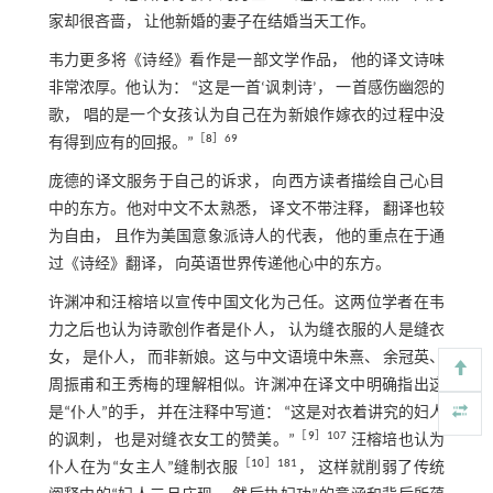
家却很吝啬， 让他新婚的妻子在结婚当天工作。
韦力更多将《诗经》看作是一部文学作品， 他的译文诗味
非常浓厚。他认为： “这是一首‘讽刺诗’， 一首感伤幽怨的
歌， 唱的是一个女孩认为自己在为新娘作嫁衣的过程中没
［
8
］69
有得到应有的回报。”
庞德的译文服务于自己的诉求， 向西方读者描绘自己心目
中的东方。他对中文不太熟悉， 译文不带注释， 翻译也较
为自由， 且作为美国意象派诗人的代表， 他的重点在于通
过《诗经》翻译， 向英语世界传递他心中的东方。
许渊冲和汪榕培以宣传中国文化为己任。这两位学者在韦
力之后也认为诗歌创作者是仆人， 认为缝衣服的人是缝衣
女， 是仆人， 而非新娘。这与中文语境中朱熹、 余冠英、
周振甫和王秀梅的理解相似。许渊冲在译文中明确指出这
是“仆人”的手， 并在注释中写道： “这是对衣着讲究的妇人
［
9
］107
的讽刺， 也是对缝衣女工的赞美。”
汪榕培也认为
［
10
］181
仆人在为“女主人”缝制衣服
， 这样就削弱了传统