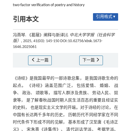
two-factor verification of poetry and history
引用格式 ▾
引用本文
冯燕琴. 《葛屦》阐释与新译[J].
中北大学学报（社会科学
版）
, 2025, 41(03): 145-150 DOI:10.62756/xbsk.1673-
1646.2025061
上一篇
下一篇
《诗经》是我国最早的一部诗歌总集， 是我国诗歌生命的
起点。 《诗经》涵盖范围广泛， 包括爱情、 婚姻、 战
争、 政治、 颂歌等， 描写人群涉及贵族、 劳动人民、 奴
隶等， 是了解春秋战国时期人民生活百态的重要且经证实
的史料， 也是现实主义文学的开端。对于诗经的讨论， 在
中国有长达两千多年的历史， 历朝历代不同经学家在不同
时代条件下形成不同的见解， 基本形成了汉至唐《毛诗正
义》、 宋朱熹《诗集传》、 清代训诂学派、 考据学派、