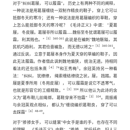
对于“纠纠葛屦， 可以履霜”， 历史上有两种不同的阐释，
一种说法是用葛屦缠绕一双制作精良的鞋子， 穿上它可以
抵御冬天的寒冷； 还有一种说法是用葛屦编织的草鞋， 穿
上怎么能抵御冬天的寒冷呢？ 《毛诗正义》中谓： “夏葛
屦， 冬皮屦。葛屦非所以履霜……魏俗至冬犹谓葛屦可以履
［
5
］360-361
霜， 利其贱也。”
此说是在褊刺“魏地陿隘， 其
［
5
］360-361
民机巧趋利， 其君俭啬褊急， 而无德以将之”
。
通过反讽， 立意于葛屦本身作为夏天穿的草编的鞋子， 因
此无法履霜。作者借此讽刺魏地偏狭， 统治无道。持相同
［
4
］74
1
看法的还包括朱熹
和王秀梅
。余冠英持另一种看
法： “纠纠， 犹缭缭， 绳索缠结缭绕之状。屦， 践踏。葛
屦是夏季所用（冬用皮屦）， 可以履霜是说它不透寒气，
［
3
］104
也就是形容它的工细精致。”
所以他认为此诗的含
［
3
］104
义为“葛布鞋儿丝绳绑， 葛鞋穿来不怕霜”
。周振甫
与余冠英观点相似， 都认为“缠绕编织葛鞋良， 穿了可以
［
6
］48-49
去踩霜”
。
对于“掺掺女手， 可以缝裳”中女手是谁的手， 也存在不同
的理解。 《毛诗正义》中称： “掺掺， 犹纤纤也。妇人三