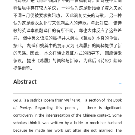
《葛屦》是《诗经·魏风》中的一首褊刺诗。此诗在中文阐
释语境中存在较大争议， 一种认为这是新婚妻子嫁入夫家
不满三月便被要求执妇功， 因此讽刺丈夫的诗歌， 另一种
认为这是缝衣女仆写来讽刺主人的诗歌。与此对应， 该诗
歌的英译本虽翻译目的有所不同， 却也大体反应了这些差
异， 但中英文语境的碰撞并未解决《葛屦》本身的争议，
据此， 胡适和姚奠中的提示又为《葛屦》的阐释提供了新
的思路。因此， 本文在诗史互证方式的指导下， 回应诗歌
争议， 提出《葛屦》的阐释与新译， 为此后《诗经》翻译
提供借鉴。
Abstract
Ge Ju
is a satirical poem from
Wei Feng
， a section of
The Book
of Poetry
. Regarding this poem， there is significant
controversy in the interpretation of the Chinese context. Some
scholars think it was written by a bride to mock her husband
because he made her work just after she got married. The