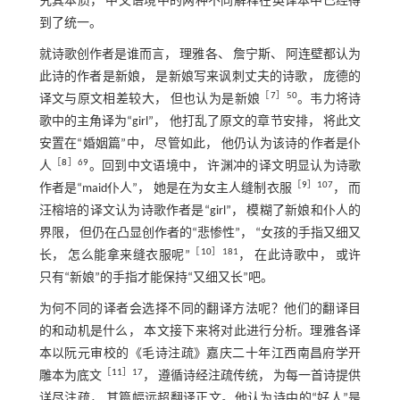
究其本质， 中文语境中的两种不同解释在英译本中已经得
到了统一。
就诗歌创作者是谁而言， 理雅各、 詹宁斯、 阿连壁都认为
此诗的作者是新娘， 是新娘写来讽刺丈夫的诗歌， 庞德的
［
7
］50
译文与原文相差较大， 但也认为是新娘
。韦力将诗
歌中的主角译为“girl”， 他打乱了原文的章节安排， 将此文
安置在“婚姻篇”中， 尽管如此， 他仍认为该诗的作者是仆
［
8
］69
人
。回到中文语境中， 许渊冲的译文明显认为诗歌
［
9
］107
作者是“maid仆人”， 她是在为女主人缝制衣服
， 而
汪榕培的译文认为诗歌作者是“girl”， 模糊了新娘和仆人的
界限， 但仍在凸显创作者的“悲惨性”， “女孩的手指又细又
［
10
］181
长， 怎么能拿来缝衣服呢”
， 在此诗歌中， 或许
只有“新娘”的手指才能保持“又细又长”吧。
为何不同的译者会选择不同的翻译方法呢？他们的翻译目
的和动机是什么， 本文接下来将对此进行分析。理雅各译
本以阮元审校的《毛诗注疏》嘉庆二十年江西南昌府学开
［
11
］17
雕本为底文
， 遵循诗经注疏传统， 为每一首诗提供
详尽注疏， 其篇幅远超翻译正文。他认为诗中的“好人”是