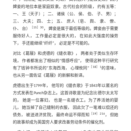
婢妾的地位本是家庭奴隶。古代社会的阶级， 约有五等：
一、 王（天子）； 二、 诸侯（公、 侯、 伯、 子、 男）；
三、 大夫； 四、 士； 五、 庶人（皂、 舆、 隶、 僚、
［
15
］30
仆、 台）
， 婢妾是属于最低等级的。婢妾由于需要
服侍好人， 工作量必定是很大的， 在如此大强度的操劳
下， 手还能继续“纤纤”， 必定是不可能的。
对比《葛屦》和虎德的《缝衣歌》， 两者处于类似生存环
境， 作者都发出了相似的“情感呼应”， 使得这种平行研究
［
18
］1
有了钱钟书所说的“东海西海， 心理攸同”
的意味，
也从另一面佐证《葛屦》的新解和新译。
虎德出生于1799年， 他写的《缝衣歌》于1843年以匿名的
方式发表在
Punch
杂志上。这首诗歌是为纪念比德尔太太写
的， 她是一位寡妇， 也是一名缝衣工。为了养活她的婴
儿， 她当掉了自己缝制的衣服， 因此欠了一笔难以偿还的
［
19
］216
债务， 被送进济贫院， 最终命运不得而知
， 但她
的故事却成为英国穷人要求改善劳动条件的催化剂。