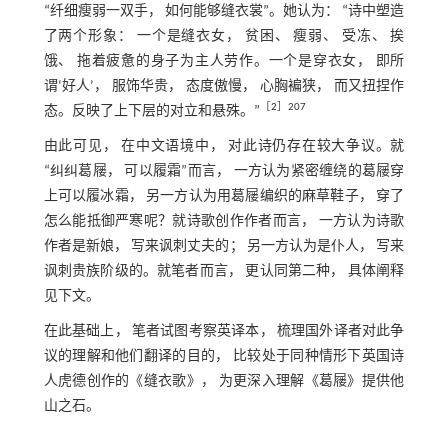
“纤细瘦弱一双手， 如何能够缝衣裳”。她认为： “诗中塑造
了两个形象： 一个是缝衣女， 贫困、 瘦弱、 受冻、 挨
饿、 拖着疲惫的身子为主人劳作。一个是穿衣女， 即所
谓‘好人’， 服饰华贵， 态度傲慢， 心胸褊狭， 而又扭捏作
［
2
］207
态。反映了上下层的对立和悬殊。”
由此可见， 在中文语境中， 对此诗仍存在较大争议。就
“纠纠葛屦， 可以履霜”而言， 一方认为紧密缠绕的葛屦穿
上可以履冰霜， 另一方认为用葛屦编织的麻草鞋子， 穿了
怎么能抵御严寒呢？就诗歌创作作者而言， 一方认为诗歌
作者是新娘， 写来讽刺丈夫的； 另一方认为是仆人， 写来
讽刺贵族阶级的。就笔者而言， 更认同第二种， 具体阐释
见下文。
在此基础上， 笔者试图考察英译本， 梳理国外译者对此争
议的理解和他们翻译的目的， 比较处于同种情形下英国诗
人虎德创作的《缝衣歌》， 为更深入理解《葛屦》提供他
山之石。