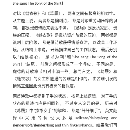
She sang The Song of the Shirt！
对比《缝衣歌》和《葛屦》， 两者之间有极高的相似性。
从主题上说， 两者都是褊刺诗， 都是对繁重劳动压榨的讽
刺， 都是想借诗歌来表达不满。 《葛屦》是反抗家庭、 贵
族的压榨， 《缝衣歌》是反抗资产阶级的压迫， 两者都是
讽刺上层阶级， 都是借诗歌获得情感宣泄， 以改善工作环
境。从结构上来说， 开篇描述自己的工作状态， 最后分别
以“维是褊心， 是以为刺”和“She sang The Song of the
Shirt！”结尾， 前后之间都形成了一个呼应， 不同的是，
虎德的诗歌章节相对丰满一些。总而言之， 《葛屦》和
《缝衣歌》的女主所遭遇的苦难是相似的， 由苦难引发的
情感宣泄因此也具有极高的相似度。
两首诗歌中都提到了手的状态， 按照上述逻辑， 对于手的
状态的描述也应是相同的， 不过令人诧异的是， 历来对
《葛屦》中“掺掺女手”的解释， 都是“纤纤细手”， 英文翻
译中采用的词也大多是Delicate/dainty/long and
slender/soft/slender/long and thin fingers/hands。如果我们再