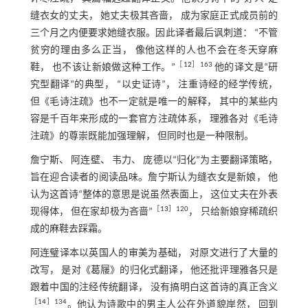
缝衣女的丈夫， 她丈夫极其吝啬， 成为家庭正式成员前的
三个月之内便要求她缝衣服。因此译者最后讽刺道： “不管
贫穷的理由多么正当， 像他这样的人也不会在冬天穿麻
［
12
］163
鞋， 也不该让新娘做这种工作。”
他的译文是“研
究型翻译”的典型， “以史证诗”， 注重诗经的经学传统，
但《毛诗注疏》也不一定就是唯一的解释， 其中的某些内
容是千百年来形成的一套官方注疏体系， 理雅各对《毛诗
注疏》的尊崇既能加强理解， 但同时也是一种限制。
詹宁斯、 阿连壁、 韦力、 庞德以“归化”为主要翻译策略，
旨在迎合读者的阅读品味。詹宁斯认为缝衣女是新娘， 他
认为这首诗“整体的意思是说虽然表面上， 这位丈夫在外表
［
13
］120
现得体， 但在家却极为吝啬”
， 只给新娘穿稀疏织
成的麻鞋去踩霜。
阿连璧译本以英国人的审美为基础， 对原文进行了大量的
改写， 是对《葛屦》的归化式翻译， 他还批评理雅各只是
跟着中国的注经传统翻译， 没有搞明白这首诗的真正含义
［
14
］134
。他认为诗歌中的男主人公在外道貌岸然， 回到