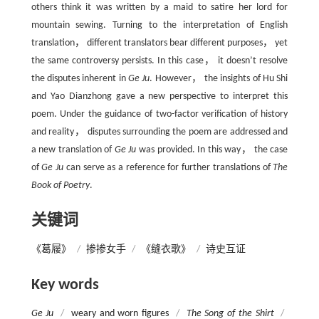
others think it was written by a maid to satire her lord for
mountain sewing. Turning to the interpretation of English
translation， different translators bear different purposes， yet
the same controversy persists. In this case， it doesn’t resolve
the disputes inherent in
Ge Ju
. However， the insights of Hu Shi
and Yao Dianzhong gave a new perspective to interpret this
poem. Under the guidance of two-factor verification of history
and reality， disputes surrounding the poem are addressed and
a new translation of
Ge Ju
was provided. In this way， the case
of
Ge Ju
can serve as a reference for further translations of
The
Book of Poetry
.
关键词
《葛屦》
/
掺掺女手
/
《缝衣歌》
/
诗史互证
Key words
Ge Ju
/
weary and worn figures
/
The Song of the Shirt
/