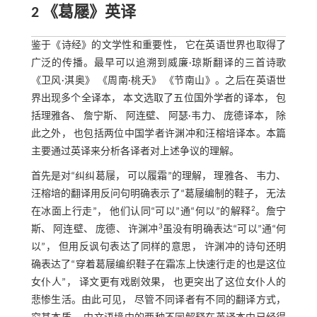
2 《葛屦》英译
鉴于《诗经》的文学性和重要性， 它在英语世界也取得了
广泛的传播。最早可以追溯到威廉·琼斯翻译的三首诗歌
《卫风·淇奥》 《周南·桃夭》 《节南山》。之后在英语世
界出现多个全译本， 本文选取了五位国外学者的译本， 包
括理雅各、 詹宁斯、 阿连壁、 阿瑟·韦力、 庞德译本， 除
此之外， 也包括两位中国学者许渊冲和汪榕培译本。本篇
主要通过英译来分析各译者对上述争议的理解。
首先是对“纠纠葛屦， 可以履霜”的理解， 理雅各、 韦力、
汪榕培的翻译用反问句明确表示了“葛屦编制的鞋子， 无法
2
在冰面上行走”， 他们认同“可以”通“何以”的解释
。詹宁
3
斯、 阿连壁、 庞德、 许渊冲
虽没有明确表达“可以”通“何
以”， 但用反讽句表达了同样的意思， 许渊冲的诗句还明
确表达了“穿着葛屦编织鞋子在霜冻上快速行走的也是这位
女仆人”， 译文更有戏剧效果， 也更突出了这位女仆人的
悲惨生活。由此可见， 尽管不同译者有不同的翻译方式，