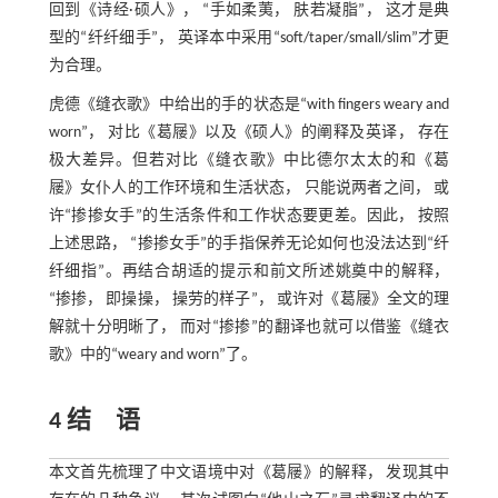
回到《诗经·硕人》， “手如柔荑， 肤若凝脂”， 这才是典
型的“纤纤细手”， 英译本中采用“soft/taper/small/slim”才更
为合理。
虎德《缝衣歌》中给出的手的状态是“with fingers weary and
worn”， 对比《葛屦》以及《硕人》的阐释及英译， 存在
极大差异。但若对比《缝衣歌》中比德尔太太的和《葛
屦》女仆人的工作环境和生活状态， 只能说两者之间， 或
许“掺掺女手”的生活条件和工作状态要更差。因此， 按照
上述思路， “掺掺女手”的手指保养无论如何也没法达到“纤
纤细指”。再结合胡适的提示和前文所述姚奠中的解释，
“掺掺， 即操操， 操劳的样子”， 或许对《葛屦》全文的理
解就十分明晰了， 而对“掺掺”的翻译也就可以借鉴《缝衣
歌》中的“weary and worn”了。
4 结 语
本文首先梳理了中文语境中对《葛屦》的解释， 发现其中