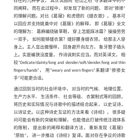
存在的几种争议， 其次试图向“他山之石”寻求翻译中的不
同阐释， 而在此过程中， 却发现了新的问题， 即对“掺掺”
的理解问题。对比《葛屦》和虎德的《缝衣歌》， 基本可
以回应并支持姚奠中对《葛屦》的解释， 即《葛屦》全文
的理解为： 葛麻编绕破草鞋， 穿上怎能踩冰霜？操操劳劳
一双手， 如何能够缝衣裳？缝好腰身缝衣领， 给那主人穿
身上。主人显出傲慢样， 回身避开向左方， 象牙簪子插头
上。实是褊狭没度量， 作诗讽刺实应当。而对英译文， 相
较“Delicate/dainty/long and slender/soft/slender/long and thin
fingers/hands”， 用“weary and worn fingers”来翻译“掺掺女
手”可能更合适。
通过回到当时的社会环境中， 对当时的气候、 地理位置、
生产力水平、 生活条件、 社会等级、 衣裳制式等的回顾，
将历史和实际情况与诗歌中的描述结合起来， 以史证诗，
以诗证史。以这种诗史互证的方法来看《诗经》， 很多疑
问可能会有新的突破和理解， 也能借此打破传统注疏体系
的限制， 提出新的阐释和翻译方法， 重新发现《葛屦》
“原始”， 进一步推动《诗经》复译。面对存在争议的诗歌