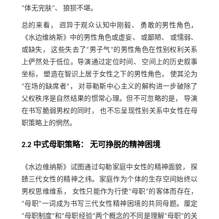
“体无完肤”、 狼狈不堪。
总的来看， 迥异于观众认知中刚毅、 勇敢的男性角色，
《水边维纳斯》中的男性角色或虚妄、 或鄙陋、 或懦弱、
或缺失， 这些失去了“男子气”的男性角色在性别权利关系
上俨然处于低位。导演通过定位时间、 空间上的历史叙事
坐标， 塑造在智识上居于女性之下的男性角色， 使其沦为
“在场的缺席者”， 对菲勒斯中心主义的解构进一步破除了
父权秩序是自然结果的惯常心理。但不可忽略的是， 导演
在书写脆弱男权的同时， 也不忘呈现性别关系中女性在母
职策略上的惘然。
2.2 中式母职策略： 无可挣脱的精神困境
《水边维纳斯》试图通过勾勒家庭中女性的精神面貌， 探
赜三代女性的精神之纬。家庭作为个体的生存空间始终以
男权思维维系， 女性只能作为行使“母职”的客体而存在，
“母职”一词成为书写三代女性精神困境的共同母题。厘定
“母职制度”和“母职经验”两个概念的不同是理解“母职”的关