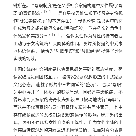
键所在。 “‘母职制度’是在父系社会家庭构建中女性履行‘母
［
10
］
职’的意识形态”
， 是在男权思维认知下将母亲身份视
作“既定事物秩序”的本质存在； “‘母职经验’是现实中的女
性成为母亲或者做母亲的过程和经验， 重在母亲的角色主
［
11
］
体感受和实践分享”
， 强调女性作为母性的持有者要
主动与子女构筑精神共同体的家园。影片所构建的中式家
庭镜语体系， 恰恰为“母职制度”和“母职经验”提供了具体
实践的场域。
中国传统的社会制度是以儒家思想为基础的家族制度， 强
调家族成员间团结互助， 被儒家家庭观念形塑的中式家庭
文化心态， 造就了影片中三世同堂的“盛况”， 也以“母职”
为中心展开了一体多元的镜像呈现。因妈妈罹患绝症， 不
得已来到大姨家的奇奇使表姐较早且被动地践行“母职”，
而这并不代表表姐有意与奇奇建立精神共同体家园， 其中
存在或多或少的父权制意识形态运作的影响。舞厅男的出
现， 表姐不再压抑女性自身的主体性， 作为女性个体的主
体突破传统观念的束缚去追求懵懂爱情， 进而对奇奇表露