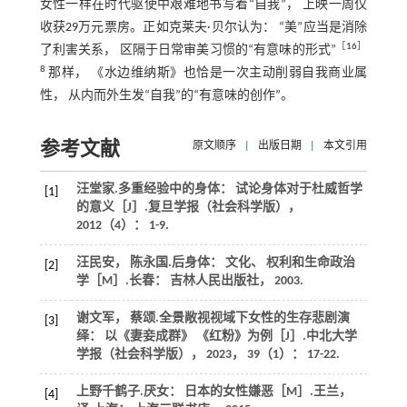
女性一样在时代驱使中艰难地书写着“自我”， 上映一周仅
收获29万元票房。正如克莱夫·贝尔认为： “美”应当是消除
［
16
］
了利害关系， 区隔于日常审美习惯的“有意味的形式”
8
那样， 《水边维纳斯》也恰是一次主动削弱自我商业属
性， 从内而外生发“自我”的“有意味的创作”。
参考文献
原文顺序
|
出版日期
|
本文引用
汪堂家.多重经验中的身体： 试论身体对于杜威哲学
[1]
的意义［J］.
复旦学报（社会科学版）
，
2012
（4）： 1-9.
汪民安， 陈永国.
后身体： 文化、 权利和生命政治
[2]
学
［M］.长春： 吉林人民出版社，
2003
.
谢文军， 蔡颂.全景敞视视域下女性的生存悲剧演
[3]
绎： 以《妻妾成群》 《红粉》为例［J］.
中北大学
学报（社会科学版）
，
2023
，
39
（1）： 17-22.
上野千鹤子.
厌女： 日本的女性嫌恶
［M］.王兰，
[4]