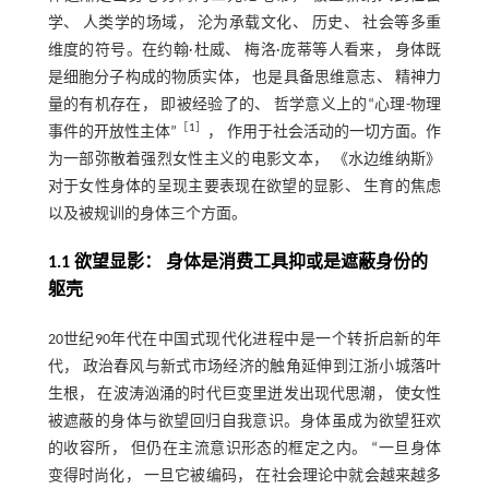
学、 人类学的场域， 沦为承载文化、 历史、 社会等多重
维度的符号。在约翰·杜威、 梅洛·庞蒂等人看来， 身体既
是细胞分子构成的物质实体， 也是具备思维意志、 精神力
量的有机存在， 即被经验了的、 哲学意义上的“心理-物理
［
1
］
事件的开放性主体”
， 作用于社会活动的一切方面。作
为一部弥散着强烈女性主义的电影文本， 《水边维纳斯》
对于女性身体的呈现主要表现在欲望的显影、 生育的焦虑
以及被规训的身体三个方面。
1.1 欲望显影： 身体是消费工具抑或是遮蔽身份的
躯壳
20世纪90年代在中国式现代化进程中是一个转折启新的年
代， 政治春风与新式市场经济的触角延伸到江浙小城落叶
生根， 在波涛汹涌的时代巨变里迸发出现代思潮， 使女性
被遮蔽的身体与欲望回归自我意识。身体虽成为欲望狂欢
的收容所， 但仍在主流意识形态的框定之内。 “一旦身体
变得时尚化， 一旦它被编码， 在社会理论中就会越来越多