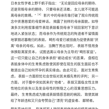
日本女性学者上野千鹤子指出： “无论是回应母亲的期待、
还是背叛母亲的期待， 只要母亲还活着， 女儿就不可能逃
［
4
］
离母亲的束缚。”
影片中的母亲形象打破了观众传统观
念中贤惠慈爱的母爱神话， 揭露了别样的母亲面貌。如导
演多次利用叙事细节表现表姐看到母亲下班回家时下意识
地进入紧张状态； 而母亲作为传统观念的殉道者不留情面
地掌掴迟暮晚归的表姐， 畸形母爱已被扭曲为促使表姐“厌
离”母亲的母权。如此， 当舞厅男出现时， 表姐不惜用身
体换取离家资本， 试图逃离以母亲为主导的“畸形家庭”。
这一切只能让自己的身体承担“被动成长”的恶果， 盘桓在
表姐身体中的生育焦虑致使其即使在陌生的医生面前也不
敢道出自己如何怀孕的真实缘由。由此可见， 面对生育焦
虑， 表姐一方面担忧社会世俗对其未婚先育的评判； 另一
方面， 对于腹中突如其来的“他者”， 表姐又面临女性主体
性地位的丧失以及发自母性的恻隐之心的双重思想压力。
最终， 生育焦虑成为酿成表姐情感悲剧的祸因， 致使其嫁
给了年龄违和又只会夸赞自己“漂亮”的虚妄者、 鄙陋者。