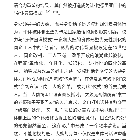
语合力重塑的结果， 其自然被打造成为让·鲍德里亚口中的
［
7
］120
“身体圆满模式”
。
身处领导层的大姨， 领导身份给予她的权利规训着身体行
为， 个体被体制重塑为传达国家话语的意识形态机器， 权
力与“身体圆满模式”一道将大姨的身体形塑为无性别化的
国企工人中的“他者”。影片的时代背景被设定在20世纪
末， 国企改制， 工人下岗， 改革开放的浪潮此起彼伏，
在强调“革命化、 年轻化、 知识化、 专业化”的四化改革
中， 牺牲成为改革的必由之路。受权利话语驱使的大姨身
体力行地成为时代潮流的“传声筒”， 在弥漫怨气的下岗“仪
式”会场宣读下岗工人的名单， 成为此“仪式”的首要完成
人。当工人偷窃国企设备图被抓时， 大姨无视偷窃者“家里
的老婆孩子等我回去”的苦苦哀求， 亲自打电话将其移交至
上级部门处理， 这一铁面无私的处置方式不免显现出居于
体制上层的个体始终占据主位的理性意识， 国企“女包公”
的形象訇然而至， 这在影片中形成了一个叙事高潮。当
然， 不能忽视的是， 大姨的身体不仅仅是由体制话语塑造