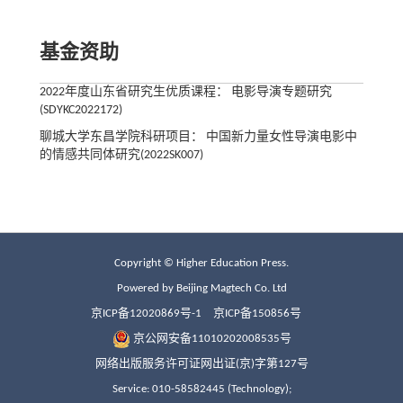
基金资助
2022年度山东省研究生优质课程： 电影导演专题研究
(SDYKC2022172)
聊城大学东昌学院科研项目： 中国新力量女性导演电影中
的情感共同体研究(2022SK007)
Copyright © Higher Education Press.
Powered by Beijing Magtech Co. Ltd
京ICP备12020869号-1
京ICP备150856号
京公网安备11010202008535号
网络出版服务许可证网出证(京)字第127号
Service: 010-58582445 (Technology);