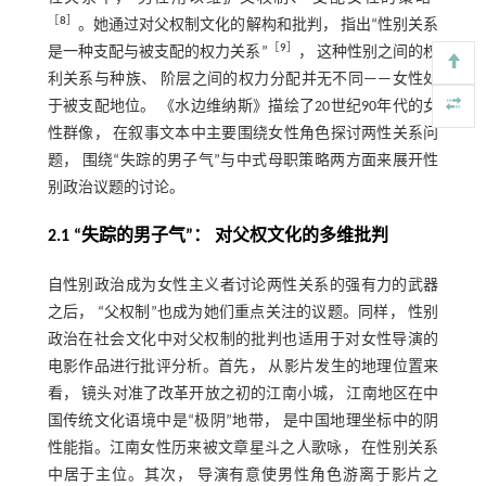
［
8
］
。她通过对父权制文化的解构和批判， 指出“性别关系
［
9
］
是一种支配与被支配的权力关系”
， 这种性别之间的权
利关系与种族、 阶层之间的权力分配并无不同——女性处
于被支配地位。 《水边维纳斯》描绘了20世纪90年代的女
性群像， 在叙事文本中主要围绕女性角色探讨两性关系问
题， 围绕“失踪的男子气”与中式母职策略两方面来展开性
别政治议题的讨论。
2.1 “失踪的男子气”： 对父权文化的多维批判
自性别政治成为女性主义者讨论两性关系的强有力的武器
之后， “父权制”也成为她们重点关注的议题。同样， 性别
政治在社会文化中对父权制的批判也适用于对女性导演的
电影作品进行批评分析。首先， 从影片发生的地理位置来
看， 镜头对准了改革开放之初的江南小城， 江南地区在中
国传统文化语境中是“极阴”地带， 是中国地理坐标中的阴
性能指。江南女性历来被文章星斗之人歌咏， 在性别关系
中居于主位。其次， 导演有意使男性角色游离于影片之