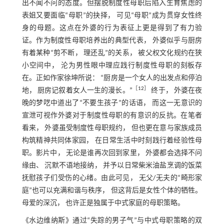
出不闻不问的态度。但摆脱制度性母职后陷入生育焦虑的
表姐又要面临“母职”的抉择， 可见“母职”成为贯穿女性终
身的母题。这点在外婆的行为表征上更是得到了有力验
证。作为制度性母职培养出的典型代表， 外婆似乎与厨房
有着某种“剪不断， 理还乱”的关系， 被父权文化规约在狭
小空间中， 沦为男性眼中理应践行制度性母职的刻板存
在。正如作家徐坤所说： “厨房是一个女人的出发点和停泊
［
12
］
地， 厨房记叙着女人一生的漫长。”
终于， 外婆在夜
晚的梦呓中道出了“不要生孩子”的话语， 而这一无意识的
宣泄可视作外婆对于制度性母职的有意识的反抗。在笔者
看来， 外婆虽受制度性母职规约， 但也更在意与家族成员
构筑精神共同体家园， 在日常生活中时刻践行着经验性母
职。影片中， 无论是谁再次回到家里， 外婆都会选择不问
缘由、 沉默不语地接纳， 并予以日常柴米油盐烹调的饭菜
抚慰孩子们受伤的心绪。由此可见， 无父/无夫的“畸形家
庭”也可以充满和谐与秩序， 但这背后是女性个体的牺牲。
母爱的深沉， 也许正是独属于中式家庭的母职策略。
《水边维纳斯》通过“失踪的男子气”与中式母职策略的双