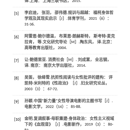
译.上海： 上海三联书店，
2015
.
李启迪， 张羽， 邵伟德.规训与超越： 福柯身体哲
[5]
学观及其现实启示［J］.
体育学刊
，
2021
（6）：
31-36.
阿雷恩·鲍尔德温， 布莱恩·朗赫斯特， 斯考特·麦克
[6]
拉肯，
等
.
文化研究导论
［M］.陶东风， 译.北京：
高等教育出版社，
2004
.
让·鲍德里亚.
消费社会
［M］. 刘成富， 全志钢，
[7]
译. 南京： 南京大学出版社，
2014
.
吴笛， 徐绛雪.抗拒性阅读与女性批评的建构： 评
[8]
凯特·米利特的《性政治》［J］.
妇女研究论丛
，
2003
（3）： 67-72.
孙颖.中国“新力量”女性导演电影的主题书写［J］.
[9]
电影文学
，
2022
（14）： 85-88.
金明.复调叙事·母职重建·身体政治： 女性主义视域
[10]
下的《血观音》［J］.
电影新作
，
2019
（3）： 80-