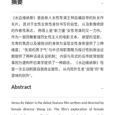
摘要
《水边维纳斯》是由新人女性导演王林自编自导的处女作
长片， 其对于女性主体性身份书写的自觉， 以及影像修辞
的作者性表达， 称得上是“新力量”女性导演的又一力作。
作为一部弥散着强烈女性主义的电影文本， 欲望的显影、
生育的焦虑以及被规训的身体为呈现女性身体提供了三种
维度； “失踪的男子气”与中式母职策略为探讨性别政治议
题提供了两种话语言说机制； 内容与形式的反传统常规叙
事则为建构怀旧美学提供了一种路径。 《水边维纳斯》恰
是一次主动削弱自我商业属性， 从内而外生发“自我”的“有
意味的创作”。
Abstract
Venus By Water
is the debut feature film written and directed by
female director Wang Lin. The film’s exploration of female