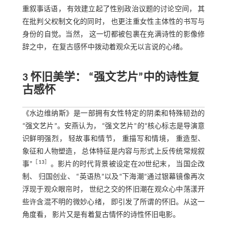
重叙事话语， 有效建立起了性别政治议题的讨论空间， 其
在批判父权制文化的同时， 也更注重女性主体性的书写与
身份的自觉。当然， 这一切都被包裹在充满诗性的影像修
辞之中， 在复古感怀中拨动着观众无以言说的心绪。
3 怀旧美学： “强文艺片”中的诗性复
古感怀
《水边维纳斯》是一部拥有女性特定的阴柔和特殊韧劲的
“强文艺片”。安燕认为， “强文艺片”的“核心标志是导演意
识鲜明强烈， 轻故事和情节， 重描写和情境， 重造型、
象征和人物塑造， 总体特征是内容与形式上反传统常规叙
［
13
］
事”
。影片的时代背景被设定在20世纪末， 当国企改
制、 归国创业、 “英语热”以及“下海潮”通过银幕镜像再次
浮现于观众眼帘时， 世纪之交的怀旧潮在观众心中荡漾开
些许含混不明的微妙心绪， 即引发了所谓的怀旧。从这一
角度看， 影片又是有着复古情怀的诗性怀旧电影。