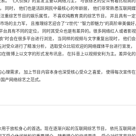
系。 《大侦探》的宣发主要以网络为主， 与该综艺的受众有着比较高
龄段， 同时， 他们也是活跃网民中最核心的年龄层， 他们非常熟悉互联网
 注重综艺节目的娱乐属性， 不喜欢纯教育类的综艺节目， 并且具有一
的主力军， 且推理综艺迎合了“Z世代” “智力即魅力”的高阶审美偏好
平台具有不同的定位， 同时其受众也是有差异的。很多网络红人或者影视
浪”时会在很多平台进行浏览， 当同样的视频与文字重复出现时， 他们
先对受众进行了精准分析， 选取受众比较欢迎的网络媒体平台进行宣发，
如在微博上以文字的形式发布讯息， 在抖音上以视频安利为主。差异化
的心理需求， 加上节目内容本身也深受核心受众之喜爱， 使得每次宣传
为国产网络综艺之范式。
众用于放松身心的首选。现在逐渐兴起的互联网综艺节目， 依托互联网进