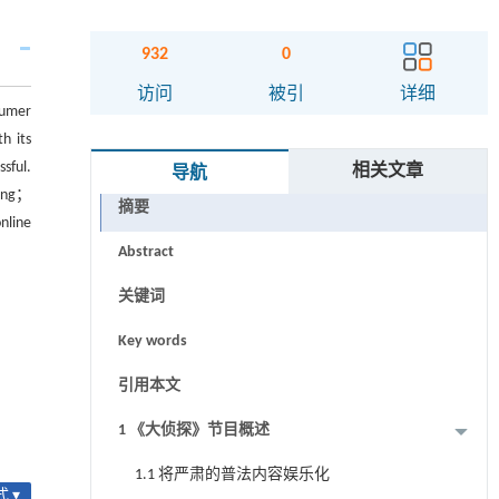
932
0
访问
被引
详细
sumer
h its
sful.
相关文章
导航
ting；
摘要
nline
Abstract
关键词
Key words
引用本文
1 《大侦探》节目概述
1.1 将严肃的普法内容娱乐化
 ▾