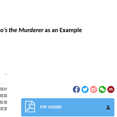
’s the Murderer
as an Example
营销对
营销路
料投放
PDF (582KB)
使其变