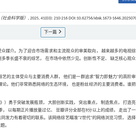
（社会科学版）
, 2025, 41(03): 210-216 DOI:10.62756/xbsk.1673-1646.202507
下一篇
受众媒介。为了迎合市场需求和主流观众的审美取向， 越来越多的电视综
到多季长盛不衰的综艺， 在市场中依然少见。创新性不足、 缺乏核心观
今综艺的主体受众与主要消费人群， 他们是一群追求“智力即魅力”的高阶
业理论。他们非常熟悉网络的生态环境， 也是粉丝经济的主要消费者。谁
）勇于突破发展瓶颈， 大胆创新实践， 突出重点， 制造焦点， 打造
季， 以每期正片播放量过亿、 豆瓣评分全部在8分以上的成绩， 走出了
同发力有着密切的联系。该网络综艺瞄准“Z世代”的网络浏览习惯， 选
难题。