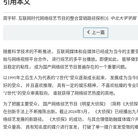
引用本文
周宇轩. 互联网时代网络综艺节目的整合营销路径探析[J].
中北大学学报
上一篇
随着科学技术的不断推进， 互联网媒体和自媒体已经成为当今的主要
始与网络视频平台合作， 进行综艺的多平台播放。即便如此， 能够做
且稳定的粘性， 成为国产网络综艺节目普遍存在的一个重要问题。
以1995年之后生人为代表的“Z世代”受众逐渐成长起来， 发展成为当
好的受众， 并且喜欢推理， 具有一定的娱乐精神， 不喜欢枯燥的专
“Z世代”的受众审美取向， 谁就获得了网络综艺热度的高地。
为了把握主要受众， 国产网络综艺节目《明星大侦探》（简称《大侦探》
在创新手法上不断推陈出新。截止2024年5月， 《大侦探》已经播出九
络综艺发展的新路径。 《大侦探》的成功， 与其合理借助融媒体媒介共
受众量高、 具有知名度的媒介进行宣发， 打破了单一媒介宣发受限的