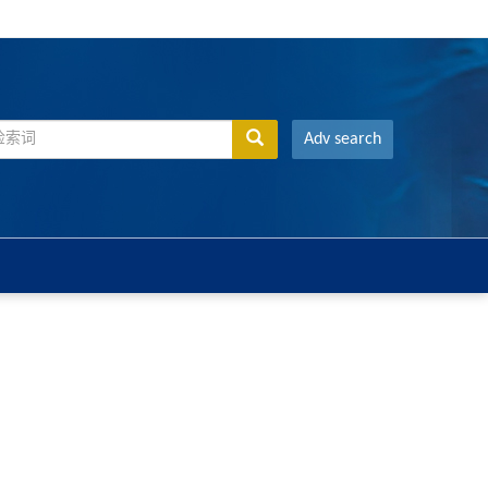
Adv search