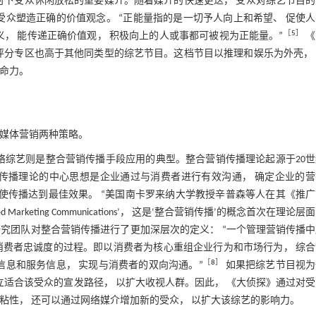
时下受众休闲放松的重要媒介。随着媒介的快速更迭， 受众对综艺节目
受众塑造正确的价值观念。 “正能量指的是一切予人向上和希望、 促使
［
5
］
义， 能传递正确价值观， 积极向上的人或事都可被视为正能量。”
《
评分专区也高于其他同类型的综艺节目。这档节目以推理和娱乐为外壳，
命力。
融媒体营销两种策略。
络综艺则是整合营销传播手段应用的典型。整合营销传播理论起源于20世
传播理论的中心思想是企业通过与消费者进行有效沟通， 确定企业的营
而使传播达到最佳效果。 “美国南卡罗来纳大学教授辛普森等人在其《推
ated Marketing Communications’， 这是‘整合营销传播’的概念首次在理论
的研究团队对整合营销传播进行了更加深层次的定义： “一个管理营销传播
消费者忠诚度的过程。即以消费者为核心重组企业行为和市场行为， 综合
［
8
］
信息和服务信息， 实现与消费者的双向沟通。”
如果把综艺节目视为
立适合该受众的宣发路径， 以扩大收视人群。因此， 《大侦探》通过对
粘性， 还可以通过网络媒介增加新的受众， 以扩大该综艺的影响力。