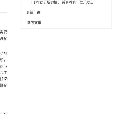
4.3 帮助分析案情， 兼具教育与娱乐功
能
5 结 语
参考文献
星需要
降温路面涂层混合反射行为及其对道路光环境
[1]
‘悬疑
安全的影响研究
Engineering
. 2026, Vol.58(3): 1-303
https://doi.org/10.1016/j.eng.2025.06.014
出“加
意识，
用于宽浓度范围高效捕集CO₂及低能耗再生的新
[2]
专题节
型酮基IPDA相变吸收剂
社会主
Engineering
. 2026, Vol.58(3): 1-303
侦探
https://doi.org/10.1016/j.eng.2025.05.008
“嫌疑
基于均相催化剂的两段式水热液化实现丙烯腈-
[3]
丁二烯-苯乙烯共聚物的分步脱氮与液化
Engineering
. 2026, Vol.58(3): 1-303
https://doi.org/10.1016/j.eng.2025.12.037