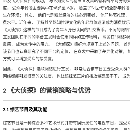
论及《大侦探》的成功， 与它对受众的精准宣发策略有着密不可分的关
度， 受众年龄段主要集中在18岁至36岁， 涵盖了“Z世代”的全部年
生存环境； 其次， 他们也是粉丝经济的核心消费者， 他们热衷推理，
费水平。近年来， 了解甚至熟知推理文化的年轻群体逐渐成为消费娱乐市场
《大侦探》这样的节目成为了青年人身份认同的社交货币。不同的网络
宣发团队在不同的平台宣发时会使用同样的宣传物料， 网民在“网络冲
反感， 成为宣传中的阻力。 《大侦探》很好地规避了上述的问题， 首
该节目也认真研究了不同平台的定位， 在宣发中采取了差异化对策， 
方式可以增加受众的接受度。
因此， 《大侦探》选取网络进行宣发， 非常适合该节目主要受众人群
网络都能引发很高的关注度， 也让该综艺正片的播放量高居不下， 成
2 《大侦探》的营销策略与优势
2.1 综艺节目及其功能
综艺节目是一种综合多种艺术形式并带有娱乐属性的电视节目， 是受