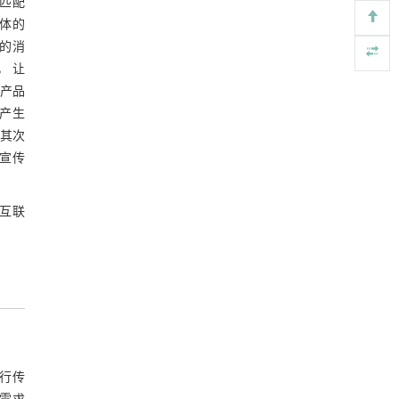
的匹配
基于机器学习揭示二氢杨梅素抑制TGF-β/ALK5
[4]
媒体的
信号通路治疗肺纤维化的新机制
Engineering
. 2026, Vol.58(3): 1-303
定的消
https://doi.org/10.1016/j.eng.2025.10.017
， 让
产品
用于背面供电网络的纯钌n-TSV加工与极致全干
[5]
会产生
法SOI晶圆减薄技术
 其次
Engineering
. 2026, Vol.58(3): 1-303
的宣传
https://doi.org/10.1016/j.eng.2025.10.026
在互联
行传