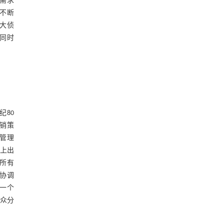
的需求
人不断
大侦
 同时
纪80
销策
广管理
层面上出
中所有
协调
一个
受众分