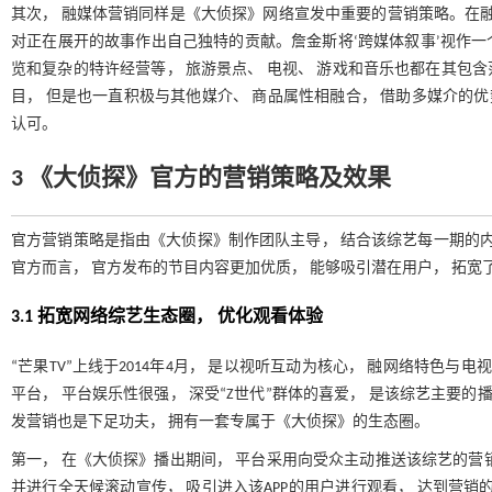
其次， 融媒体营销同样是《大侦探》网络宣发中重要的营销策略。在融合
对正在展开的故事作出自己独特的贡献。詹金斯将‘跨媒体叙事’视作一个
览和复杂的特许经营等， 旅游景点、 电视、 游戏和音乐也都在其包含
目， 但是也一直积极与其他媒介、 商品属性相融合， 借助多媒介的优
认可。
3 《大侦探》官方的营销策略及效果
官方营销策略是指由《大侦探》制作团队主导， 结合该综艺每一期的内
官方而言， 官方发布的节目内容更加优质， 能够吸引潜在用户， 拓宽
3.1 拓宽网络综艺生态圈， 优化观看体验
“芒果TV”上线于2014年4月， 是以视听互动为核心， 融网络特色与
平台， 平台娱乐性很强， 深受“Z世代”群体的喜爱， 是该综艺主要的
发营销也是下足功夫， 拥有一套专属于《大侦探》的生态圈。
第一， 在《大侦探》播出期间， 平台采用向受众主动推送该综艺的营销
并进行全天候滚动宣传， 吸引进入该APP的用户进行观看， 达到营销