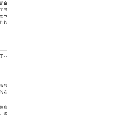
体都会
数字展
艺节
他们的
比于非
播服务
》的宣
传信息
容。这