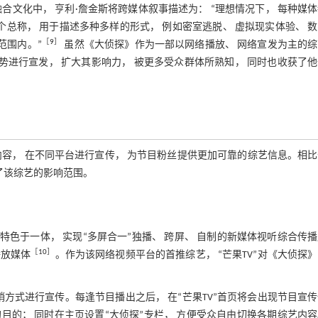
文化中， 亨利·詹金斯将跨媒体叙事描述为： “理想情况下， 每种媒
总称， 用于描述多种多样的形式， 例如密室逃脱、 虚拟现实体验、 
［
9
］
范围内。”
虽然《大侦探》作为一部以网络播放、 网络宣发为主的综
势进行宣发， 扩大其影响力， 被更多受众群体所熟知， 同时也收获了
容， 在不同平台进行宣传， 为节目粉丝提供更加可靠的综艺信息。相
了该综艺的影响范围。
电视特色于一体， 实现“多屏合一”独播、 跨屏、 自制的新媒体视听综合传
［
10
］
播放媒体
。作为该网络视频平台的首推综艺， “芒果TV”对《大侦探
方式进行宣传。每逢节目播出之后， 在“芒果TV”首页将会出现节目宣
的目的； 同时在主页设置“大侦探”专栏， 方便受众自由切换各期综艺内