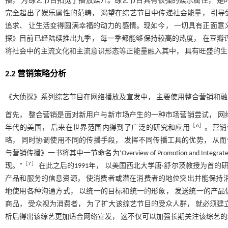
播， 为综艺节目拓宽了播放媒介。综艺节目具有很强的娱乐属性， 是
完全超出了娱乐属性的范畴， 渴望在综艺节目中传递社会能量， 引导
追求、 让生活变得圆满幸福的动力的感情。现如今， 一切具有正面意
探》目前已经陆续推出九季， 每一季都能够保持较高的热度， 在豆瓣
将社会中的主流文化和主流意识形态等正能量融入其中， 具有旺盛的生
2.2 营销策略分析
《大侦探》系列综艺节目在网络播放及宣发中， 主要使用整合营销和
首先， 整合营销是面对新用户与新市场产生的一种市场营销尝试， 网
［
6
］
年代的美国， 后来在世界范围内得到了广泛的研究和应用
。营销
略， 同时协调使用不同的传播手段， 发挥不同传播工具的优势， 从
与营销传播》一书将其中一节命名为‘Overview of Promotion and Integr
［
7
］
现。”
在此之后的1991年， 以美国西北大学唐·舒尔茨教授为首
产品和服务的信息资源， 使消费者或潜在消费者的地位突出并能保持
地使用各种沟通方式， 以统一的目标和统一的形象， 发送统一的产品
商品， 受众视为消费者， 为了扩大该综艺节目的受众人群， 就必须建
析后得出该综艺更加适合网络宣发， 这不仅可以加强长期关注该综艺的