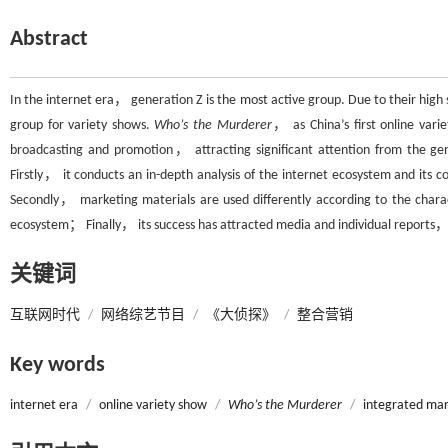
Abstract
In the internet era， generation Z is the most active group. Due to their hig
group for variety shows.
Who’s the Murderer
， as China’s first online vari
broadcasting and promotion， attracting significant attention from the ge
Firstly， it conducts an in-depth analysis of the internet ecosystem and its
Secondly， marketing materials are used differently according to the charac
ecosystem； Finally， its success has attracted media and individual reports， i
关键词
互联网时代
/
网络综艺节目
/
《大侦探》
/
整合营销
Key words
internet era
/
online variety show
/
Who’s the Murderer
/
integrated mar