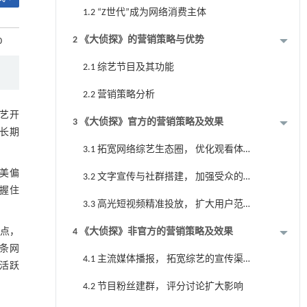
1.2 “Z世代”成为网络消费主体
2 《大侦探》的营销策略与优势
0
2.1 综艺节目及其功能
2.2 营销策略分析
艺开
3 《大侦探》官方的营销策略及效果
众长期
3.1 拓宽网络综艺生态圈， 优化观看体
验
审美偏
3.2 文字宣传与社群搭建， 加强受众的
把握住
粘性
3.3 高光短视频精准投放， 扩大用户范
围
亮点，
4 《大侦探》非官方的营销策略及效果
一条网
4.1 主流媒体播报， 拓宽综艺的宣传渠
择活跃
道
4.2 节目粉丝建群， 评分讨论扩大影响