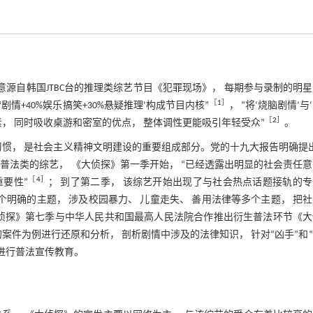
意源自韩国JTBC台的推理类综艺节目《犯罪现场》， 每期参与录制的明
［
1
］
剧情+40%娱乐搞笑+30%悬疑推理’构成节目内核”
， “将‘烧脑剧情’与
［
2
］
， 同时吸收桌游和密室的优点， 整体调性更能吸引年轻受众”
。
习惯， 是社会主义精神文明建设的重要组成部分。党的十九大报告明确提
普法类的综艺， 《大侦探》第一季开始， “已经透露出明显的社会责任
［
4
］
要性”
； 到了第二季， 该综艺开始出现了与社会热点话题接轨的
个明确的主题， 涉及校园暴力、 儿童走失、 善用法律等多个主题， 把
大侦探》第七季与中华人民共和国最高人民法院合作推出衍生普法环节《大
案件为例进行还原和分析， 剖析剧情中涉及的法律知识， 针对“凶手”和
民进行普法宣传教育。