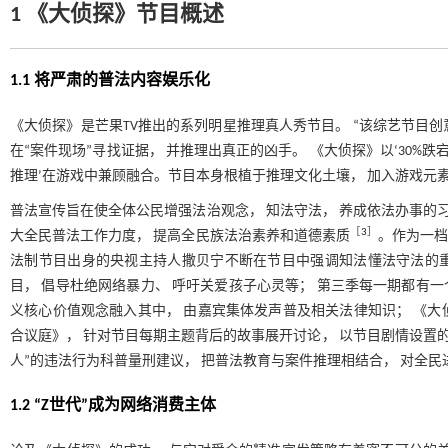
1 《大侦探》节目概述
1.1 将严肃的普法内容娱乐化
《大侦探》是芒果TV推出的系列明星推理真人秀节目。 “该综艺节目创
在“案件现场”寻找证据， 并推理出真正的凶手。 《大侦探》以‘30%跌宕
推理’在游戏中兼顾融合。节目本身根植于推理文化土壤， 加入游戏元素
普法宣传旨在使全体公民增强法治观念， 知法守法， 养成依法办事的
［
3
］
大全民普法工作力度， 提高全民族法治素养和道德素质
。作为一档
法制节目出身的央视主持人撒贝宁不断在节目中强调知法懂法守法的重
目， 倡导杜绝网络暴力、 呼吁关爱孩子心灵等； 第三季每一期都有一
义核心价值观念融入其中， 由嘉宾集体发声普及相关法律知识； 《
合议庭》， 针对节目每期主题背后的故事展开讨论， 以节目剧情设置的
人”的违法行为科普量刑建议， 把普法教育与案件推理相结合， 对全
1.2 “Z世代”成为网络消费主体