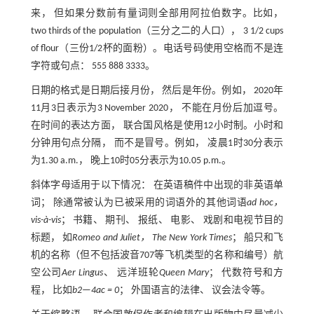
来， 但如果分数前有量词则全部用阿拉伯数字。比如，
two thirds of the population（三分之二的人口）， 3 1/2 cups
of flour（三份1/2杯的面粉）。电话号码使用空格而不是连
字符或句点： 555 888 3333。
日期的格式是日期后接月份， 然后是年份。例如， 2020年
11月3日表示为3 November 2020， 不能在月份后加逗号。
在时间的表达方面， 联合国风格是使用12小时制。小时和
分钟用句点分隔， 而不是冒号。例如， 凌晨1时30分表示
为1.30 a.m.， 晚上10时05分表示为10.05 p.m.。
斜体字母适用于以下情况： 在英语稿件中出现的非英语单
词； 除通常被认为已被采用的词语外的其他词语
ad hoc，
vis-à-vis
； 书籍、 期刊、 报纸、 电影、 戏剧和电视节目的
标题， 如
Romeo and Juliet， The New York Times
； 船只和飞
机的名称（但不包括波音707等飞机类型的名称和编号）航
空公司
Aer Lingus
、 远洋班轮
Queen Mary
； 代数符号和方
程， 比如
b2—4ac = 0
； 外国语言的法律、 议会法令等。