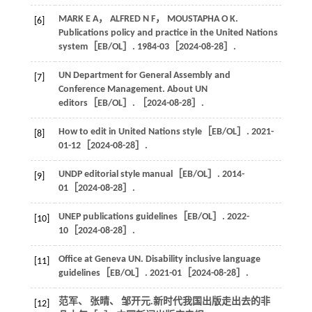
MARK
E A
，
ALFRED
N F
，
MOUSTAPHA
O K
.
[6]
Publications policy and practice in the United Nations
system［EB/OL］. 1984-03［2024-08-28］.
UN Department for General Assembly and
[7]
Conference Management. About UN
editors［EB/OL］. ［2024-08-28］.
How to edit in United Nations style［EB/OL］. 2021-
[8]
01-12［2024-08-28］.
UNDP editorial style manual［EB/OL］. 2014-
[9]
01［2024-08-28］.
UNEP publications guidelines［EB/OL］. 2022-
[10]
10［2024-08-28］.
Office at Geneva
UN
. Disability inclusive language
[11]
guidelines［EB/OL］. 2021-01［2024-08-28］.
范军、 张晴、 邹开元.新时代我国出版走出去的非
[12]