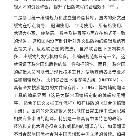
［
14
］
辑人才的资源整合， 提升了出版流程的管理效率
。
二是制订统一编辑规范和建立翻译语料库。国内的外文出
版物在标点符号、 冠词使用、 介词使用、 所有格使用、
术语大小写、 缩略语、 数字及拼写等方面存在格式不一致
的现象， 这和国内没有制订针对外文出版物的编辑规范有
直接关系。反观联合国的做法， 虽然联合国下属机构众
多， 出版物的发行机构众多， 但编辑规范却只有一个， 这
就保证了联合国出版物的统一性和标识性。而且， 联合国
的编辑人员可以借助现代技术工具方便地查询各类专业术
语和编辑规范， 比如联合国术语参考系统（UNTERM）、
具有全文搜索能力的文件储存库、 eLUNa计算机辅助翻译
工具的编辑界面（这是为联合国编辑定制的编辑应用程
序， 适合多语文文档工作流程）和在线版的《联合国编辑
手册》。国内的外文编辑人员只能在日常工作中点滴积累
相关专业术语的翻译。特别是一些具有中国特色的政治、
经济和文化术语必须查询权威机构的翻译方法， 如果翻译
不当会影响国际社会对中国思想和中国立场的解读。如果