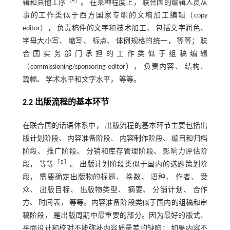
［
4
］
辑和其他工序
。 在某种程度上， 联合国的编辑人员从
事的工作类似于西方国家专职的文稿加工编辑（copy
editor）， 负责稿件的文字和技术加工， 包括文字润色、
字母大小写、 缩写、 标点、 体例规格的统一， 等等； 联
合国实务部门承担的工作类似于组稿编辑
（commissioning/sponsoring editor）， 负责内容、 结构、
篇幅、 学术水平和文字水平， 等等。
2.2 出版流程的基本环节
在联合国的话语体系中， 出版流程的基本环节主要包括出
版计划阶段、 内容准备阶段、 内容制作阶段、 编目和归档
阶段、 推广阶段、 分销和库存管理阶段、 影响力评估阶
［
5
］
段， 等等
。 出版计划阶段类似于国内的选题策划阶
段， 需要确定出版物的标题、 卷数、 语种、 作者、 受
众、 出版目标、 出版物类型、 摘要、 分销计划、 合作
方、 时间表， 等等。内容准备阶段类似于国内的组稿和审
稿阶段， 是出版周期中最重要的部分。因为最好的版式、
平面设计和校对不能弥补内容质量差的缺陷； 如果内容不