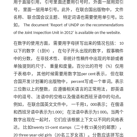
用于直接引用， 引号里面还要用引号时， 外面一层用双引
号， 里面一层用单引号。此外， 在联合国出版物中， 文件
名称、 联合国会议主题、 特定词语也需要使用单引号。比
如， The document ‘Report of UNDP on the recommendations
of the Joint Inspection Unit in 2012’ is available on the website.
在数字的使用方面， 需要用字母拼写出来的情况包括： 10
以下的数字（1到9）， 在句子开头出现的数字， 叙事稿件
中的分数， 在非技术性、 非统计性稿件中出现的年龄或者
单独提到的尺寸、 重量和度量。百分比的符号（%）仅用
于表格中， 其他时候需要用数字加per cent表示， 但在联
合国开发计划署的出版物中， percent写成一个单词。表示
三位数以上的整数， 应遵循相关语言的正常用法， 即英语
中的逗号、 法语中的空格以及俄语和西班牙语中的句点。
例如， 在联合国英文文件中， 一千用1，000表示； 在俄语
和西班牙语中表示为1.000； 在法语中表示为1 000。当两个
数字出现在一起时， 它们应该根据上下文以不同的风格表
达， 比如twenty 15-cent stamps（二十枚15美分的邮票），
20 three-year-old girls（20名三岁女孩）。分数应该拼写出