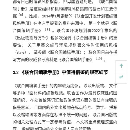
都有自己的编辑风格指南， 但毋庸置疑的是， 《联合国编
辑手册》是这些组织和机构编辑风格指南的基石和主要依
［
8
］
据
。比如， 2014年1月更新的《联合国开发计划署编辑
风格手册》在序言里提到的资料来源中， 第一个就是《联
［
9
］
合国编辑手册》
。联合国环境规划署2022年推出的
《出版物指导方针》也多次强调《联合国编辑手册》的重
要性： 关于用英文编写环境规划署文件时使用的风格
（style）， 请参阅《联合国编辑手册》； 联合国目前在拼
［
10
］
写方面的权威参考资料是《联合国编辑手册》
。
3.2 《联合国编辑手册》中值得借鉴的规范细节
《联合国编辑手册》的内容较为庞杂， 涉及出版物、 文件
等多种书面材料的编辑规范。联合国作为最具权威性的国
际组织， 在处置敏感词汇和政治术语方面的做法有较强的
借鉴意义， 且国内的外文出版物在标点符号、 数字、 拼写
以及缩略语等方面存在标准不统一的问题， 联合国出版物
的相关处理方式有一定参考价值， 本文将重点梳理这些内
容， 希望能对国内的外文编辑人员有所帮助。