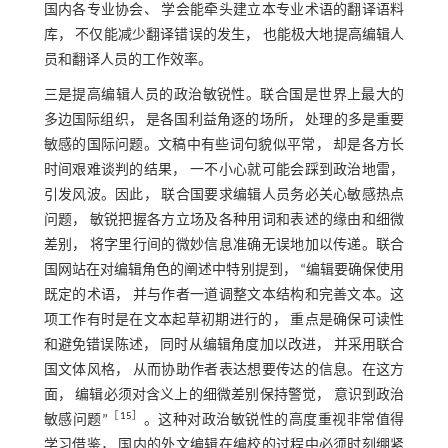
国内各专业协会、 学会能牵头建立本专业术语的翻译语料
库， 不仅能减少翻译错误的发生， 也能极大地提高编辑人
员和翻译人员的工作效率。
三是提高编辑人员的政治敏锐性。联合国是世界上最大的
多边国际组织， 是各国利益角逐的场所， 处理的多是重要
敏感的国际问题。文稿中有些词句貌似平常， 却是各方长
时间艰难谈判的结果， 一不小心就可能会踩到政治地雷，
引发风波。因此， 联合国要求编辑人员务必关心敏感热点
问题， 敏锐把握各方立场及各种用词和表述的缘由和细微
差别， 将字里行间的微妙信息准确无误地加以传递。联合
国网站在对编辑角色的阐述中特别提到， “编辑要确保使用
既定的术语， 并与作者一道调整文本结构和完善文本。这
项工作有时是在文本起草初期进行的， 重点是确保可读性
和避免错误陈述， 同时从编辑角度加以改进， 并采用联合
国文体风格， 从而协助作者表达想要传达的信息。在这方
面， 编辑必须对含义上的细微差别保持警觉， 意识到政治
［
15
］
敏感问题”
。这种对政治敏锐性的高度重视非常值得
学习借鉴， 国内的外文编辑在编校的过程中必须时刻绷紧