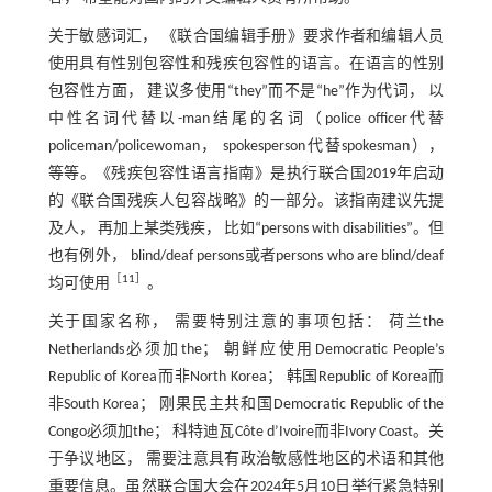
关于敏感词汇， 《联合国编辑手册》要求作者和编辑人员
使用具有性别包容性和残疾包容性的语言。在语言的性别
包容性方面， 建议多使用“they”而不是“he”作为代词， 以
中性名词代替以-man结尾的名词（police officer代替
policeman/policewoman， spokesperson代替spokesman），
等等。《残疾包容性语言指南》是执行联合国2019年启动
的《联合国残疾人包容战略》的一部分。该指南建议先提
及人， 再加上某类残疾， 比如“persons with disabilities”。但
也有例外， blind/deaf persons或者persons who are blind/deaf
［
11
］
均可使用
。
关于国家名称， 需要特别注意的事项包括： 荷兰the
Netherlands必须加the； 朝鲜应使用Democratic People’s
Republic of Korea而非North Korea； 韩国Republic of Korea而
非South Korea； 刚果民主共和国Democratic Republic of the
Congo必须加the； 科特迪瓦Côte d’Ivoire而非Ivory Coast。关
于争议地区， 需要注意具有政治敏感性地区的术语和其他
重要信息。虽然联合国大会在2024年5月10日举行紧急特别