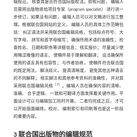
辑规范， 核查其是否符合国际版权法。如有问题， 编辑人
员需将出版物退给项目专家（program specialist） 进行进一
步修订。如果没有问题， 编辑人员可以对文稿进行加工整
理。根据联合国网站的定义， 编辑人员的具体工作范畴包
括： 纠正语法并采用联合国编辑风格， 包括标点符号、 大
写字母、 拼写和首字母缩写； 确保所用术语的准确性； 检
查姓名、 日期和职务等详细信息； 核实报价； 尽量减少使
用晦涩难懂的语言， 使稿件易于理解和翻译； 设法确保所
使用的语言具有包容性； 与作者协商， 使稿件符合联合国
的既定用法， 解决歧义， 提高清晰度， 避免其他五种语言
的不同解释； 核实脚注和其他参考资料的准确性， 并对其
［
7
］
采用联合国编辑风格
。编辑人员在确保内容的清晰、
准确、 合乎逻辑、 一致和可翻译方面发挥着关键作用。平
面设计可以与编辑加工同时开展， 二者均完成之后， 才可
以开始版面编排。校对、 编制索引和印刷等也是这一阶段
的重要内容。
3 联合国出版物的编辑规范