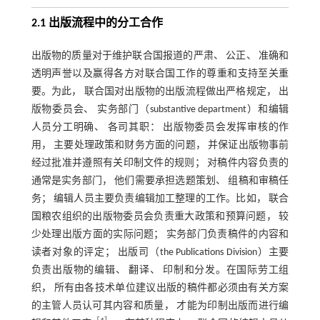
2.1 出版流程中的分工合作
出版物的质量对于维护联合国报道的严肃、 公正、 准确和
透明声誉以及赢得各方对联合国工作的尊重和支持至关重
要。为此， 联合国对出版物的出版流程做出严格规定， 出
版物委员会、 实务部门（substantive department）和编辑
人员分工明确、 各司其职： 出版物委员会发挥审核的作
用， 主要处理政策和财务方面的问题， 并保证出版物事前
经过批准并遵照有关印制文件的规则； 对稿件内容负责的
通常是实务部门， 他们需要承担选题策划、 组稿和审稿任
务； 编辑人员主要负责编辑加工整理的工作。比如， 联合
国粮农组织的出版物委员会负责重大政策和预算问题， 较
少处理出版方面的实际问题； 实务部门负责稿件的内容和
读者对象的评定； 出版司（the Publications Division）主要
负责出版物的编辑、 翻译、 印制和分发。在国际劳工组
织， 所有由各技术单位建议出版的稿件都必须由有关方案
的主管人员认可其内容和质量， 才能为印制出版而进行编