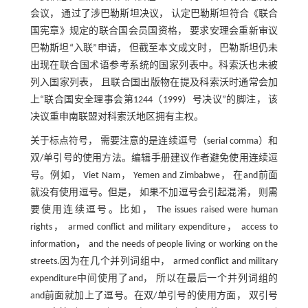
会议， 通过了涉巴勒斯坦决议， 认定巴勒斯坦符合《联合
国宪章》规定的联合国会员国资格， 要求安理会重新审议
巴勒斯坦“入联”申请， 但截至本文成文时， 巴勒斯坦仍未
出现在联合国术语参考系统的国家列表中。科索沃也未被
列入国家列表， 且联合国出版物在提及科索沃时通常会加
上“联合国安全理事会第1244（1999）号决议”的脚注， 该
决议重申南联盟对科索沃地区拥有主权。
关于标点符号， 需要注意的是连续逗号（serial comma）和
双/单引号的使用方法。编辑手册建议作者避免使用连续逗
号。例如， Viet Nam， Yemen and Zimbabwe， 在and前面
就没有使用逗号。但是， 如果不加逗号会引起混淆， 则需
要使用连续逗号。比如， The issues raised were human
rights， armed conflict and military expenditure， access to
information
，
and the needs of people living or working on the
streets.因为在几个并列词组中， armed conflict and military
expenditure中间使用了and， 所以在最后一个并列词组的
and前面就加上了逗号。在双/单引号的使用方面， 双引号