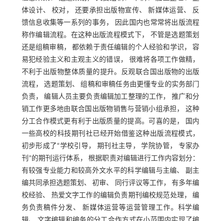
体设计、 校对， 还要承担出版物宣传、 新媒体运营、 反
馈信息收集等一系列的事务， 因此国内也常常将出版流程
称作编辑流程。在这种出版流程模式下， 不管是选题策划
还是组稿审稿， 都依赖于责任编辑的个人经验和学识， 容
易犯经验主义和主观主义的错误， 很难将各项工作做精，
不利于出版物整体质量的提升。反观联合国出版物的出版
流程， 选题策划、 组稿和审稿任务由更懂专业的实务部门
负责， 编辑人员主要负责编辑加工整理的工作， 推广和分
销工作更多地由联合国出版物销售与营销小组承担， 这种
分工合作模式更有利于出版质量的提高。可喜的是， 国内
一些高校的科技期刊社已经开始借鉴这种出版流程模式，
初步形成了“学校引导， 期刊社主导， 学院协管， 专家办
刊”的期刊运行体系， 根据职责对编辑进行工作内容划分：
有较强专业能力和较高外文水平的科学编辑与主编、 副主
编共同承担选题策划、 初审、 同行评议等工作， 有多年编
校经验、 热爱文字工作的编辑负责期刊编校规范处理， 编
务负责稿件分发、 新媒体运营等运营管理工作。科学编
辑、 文字编辑和编务的分工合作方式在小范围内实现了编