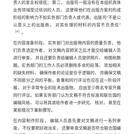
责人的发言权很低； 第二， 出版司一般没有在本组织具体
业务领域受过培训的人员， 这使得他们在出版方案的形成
阶段的影响力不如实务部门负责人或代表。出版司“不是公
认意义上的出版商， 对其处理的材料的内容不负责任”
［
6
］
。
在内容准备阶段， 实务部门对出版物内容的质量负责， 他
们负责选定作者， 对文稿内容把关之后才能交给编辑人员
进行审查， 并且还要负责给编辑人员提供照片、 地图和数
据。实务部门的工作人员必须删除多余的段落， 添加相关
的缺失材料， 确保作者的论证是合乎逻辑的， 并确保文稿
不同部分之间的平衡。查重和同行评议也应在这一阶段开
展， 对于非常专业的技术出版物， 应由至少两名专家开展
同行评议。如果实务部门认为文稿不符合标准和联合国的
编辑风格， 可以将其退给作者进一步研究、 核对， 甚至在
某些情况下重新撰写。
在内容制作阶段， 编辑人员首先要对文稿进行一系列审
查， 不仅要把好政治关， 还要审查文稿是否符合联合国编