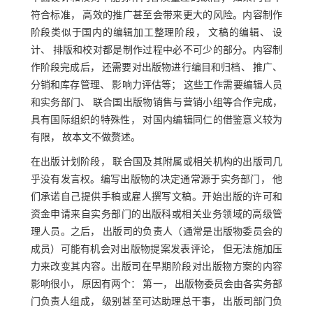
符合标准， 高效的推广甚至会带来更大的风险。内容制作
阶段类似于国内的编辑加工整理阶段， 文稿的编辑、 设
计、 排版和校对都是制作过程中必不可少的部分。内容制
作阶段完成后， 还需要对出版物进行编目和归档、 推广、
分销和库存管理、 影响力评估等； 这些工作需要编辑人员
和实务部门、 联合国出版物销售与营销小组等合作完成，
具有国际组织的特殊性， 对国内编辑同仁的借鉴意义较为
有限， 故本文不做赘述。
在出版计划阶段， 联合国及其附属或相关机构的出版司几
乎没有发言权。编写出版物的决定通常源于实务部门， 他
们承诺自己提供手稿或雇人撰写文稿。开始出版的许可和
资金申请来自实务部门的出版科或相关业务领域的高级管
理人员。之后， 出版司的负责人（通常是出版物委员会的
成员）可能有机会对出版物提案发表评论， 但无法施加压
力来改变其内容。出版司在早期阶段对出版物方案的内容
影响很小， 原因有两个： 第一， 出版物委员会由各实务部
门负责人组成， 级别甚至可达助理总干事， 出版司部门负