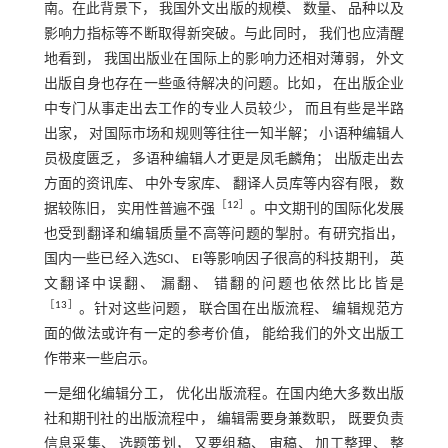
南。在此背景下， 我国外文出版的规模、 数量、 品种以及
影响力指标等不断取得新突破。与此同时， 我们也应清醒
地看到， 我国出版业在国际上的影响力还相对薄弱， 外文
出版自身也存在一些亟待解决的问题。比如， 在出版企业
中专门从事走出去工作的专业人员较少， 而且有些是半路
出家， 对国际市场和规则等往往一知半解； 小语种编辑人
员极度匮乏， 多语种编辑人才更是凤毛麟角； 出版走出去
方面的资讯库、 中外专家库、 翻译人员库等内容有限， 数
［
12
］
据较陈旧， 实用性普遍不强
。中文期刊的国际化发展
也受到翻译和编辑质量不高等问题的掣肘。有研究指出，
国内一些已经入选SCI、 EI等影响因子很高的科技期刊， 英
文翻译中误翻、 漏翻、 错翻的问题也依然比比皆是
［
13
］
。针对这些问题， 联合国在出版流程、 编辑规范方
面的做法或许有一定的参考价值， 能给我们的外文出版工
作带来一些启示。
一是细化编辑分工， 优化出版流程。在国内绝大多数出版
社和期刊社的出版流程中， 编辑需要身兼数职， 既要负责
信息采集、 选题策划， 又要组稿、 审稿、 加工整理、 整