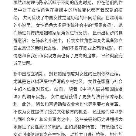
虽然赵树理与陈彦活跃于不同的历史时期， 但在他们的作
品中对于女性角色在婚姻中的地位变化都有着深刻的描
绘， 共同反映了中国女性觉醒历程的不同阶段。在赵树理
的小说里， 女性角色大多是传统社会中的“贤妻良母”， 她
们通过对传统婚姻和家庭角色进行反抗， 显示出初步的觉
醒意识； 在陈彦的小说中， 传统女性角色演变为具备独立
自主意识的新时代女性， 她们不仅在职业上有所成就， 在
情感和自我价值实现方面也有了更高的追求， 已经彻底完
成了觉醒。
新中国成立初期， 封建婚姻制度对女性的压制依然延续，
尤其是在赵树理集中描写的乡村地区， 女性在家庭与社会
中的地位相对较低。然而， 随着《中华人民共和国婚姻
法》的颁布实施， 女性逐渐获得了更多的法律保障与权
利。此外， 诸如扫盲运动和农业合作化等重要社会变革，
不仅为女性提供了接受文化教育的机会， 还让她们得以参
与到社会生产和公共事务之中， 这些关键的历史进程极大
地促进了女性意识的觉醒。正如恩格斯所言： “有觉悟的妇
女对封建伦理观念产生怀疑、 动摇并且进行抗争， 她们的