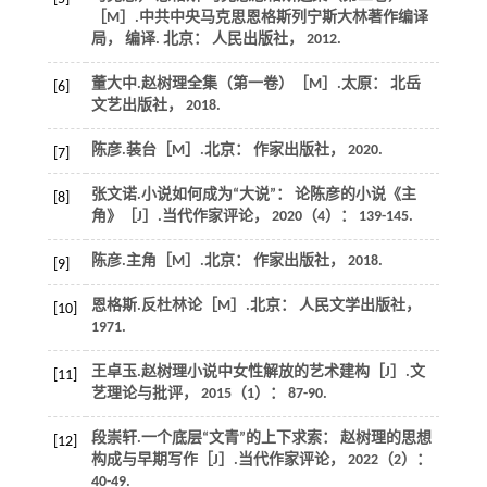
［M］.中共中央马克思恩格斯列宁斯大林著作编译
局， 编译. 北京： 人民出版社，
2012
.
董大中.
赵树理全集（第一卷）
［M］.太原： 北岳
[6]
文艺出版社，
2018
.
陈彦.
装台
［M］.北京： 作家出版社，
2020
.
[7]
张文诺.小说如何成为“大说”： 论陈彦的小说《主
[8]
角》［J］.
当代作家评论
，
2020
（4）： 139-145.
陈彦.
主角
［M］.北京： 作家出版社，
2018
.
[9]
恩格斯.
反杜林论
［M］.北京： 人民文学出版社，
[10]
1971
.
王卓玉.赵树理小说中女性解放的艺术建构［J］.
文
[11]
艺理论与批评
，
2015
（1）： 87-90.
段崇轩.一个底层“文青”的上下求索： 赵树理的思想
[12]
构成与早期写作［J］.
当代作家评论
，
2022
（2）：
40-49.