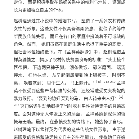
定位， 而是积极争取在婚姻关系中的权利与地位， 逐渐成
长为更加独立自主的个体。
赵树理通过其小说中的婚姻书写， 塑造了一系列农村传统
女性的形象。这些女性不仅具备温柔贤惠、 勤俭节约等中
华民族传统美德， 而且在各自的家庭中扮演着不可或缺的
角色。然而， 她们虽然在家庭生活中承担了重要的职责，
但社会地位始终低下。在《孟祥英翻身》中， 赵树理借孟
祥英婆婆之口揭示了农村传统贤妻良母的标准： “头上梳个
笤帚把， 下边两只粽子脚， 沏茶做饭、 碾米磨面、 端汤
捧水、 扫地抹桌， 从早起倒尿壶到晚上铺被子， 时刻不
［
6
］216-217
离， 唤着就到； 见个生人， 马上躲开。”
孟祥
英不仅受到这些严苛标准的束缚， 还经常遭受丈夫梅妮的
［
6
］
暴力殴打。 “娶到的媳妇买到的马， 由人骑来由人打”
207
这句俗语生动地概括了当时农村男性对待妻子的普遍态
度。面对这种无人伸张正义的局面， 孟祥英感到深深的愤
慨与无助。最终， 在悲愤交加的情绪下， 她选择了自尽。
赵树理笔下以孟祥英为代表的这些传统女性形象， 由于逆
来顺受的性格和缺乏独立自主的生存能力， 使得她们在婚