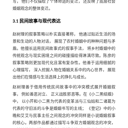
写， 他们不仅描绘了个体命运的变迁， 还反映了底层社会
婚姻观念的整体变迁。
3.1 民间故事与现代表达
赵树理的叙事策略以朴实直接著称， 他通过贴近生活的场
景和生动的人物对话， 展现了农村婚姻中的种种问题与矛
盾。他擅长运用民间故事式的叙事手法， 将乡村婚姻中的
传统观念与现实困境之间的碰撞描绘得淋漓尽致。陈彦的
叙事策略则更加现代化且富有复杂性。他善于运用细腻的
心理描写， 深入挖掘人物在婚姻关系中的内心世界， 展现
出他们在情感与生活选择上的挣扎与成长。
赵树理善于借用传统民间故事中的冲突模式展开婚姻叙
事， 例如善恶对立、 正义战胜邪恶等。在《小二黑结婚》
中， 以小芹和小二黑为代表的变革派与三仙姑和二诸葛为
代表的守旧派的斗争是婚姻书写的主线； 《登记》中的小
晚和艾艾与民事主任之间观念的冲突同样是小说婚姻叙事
的核心。两部作品都通过描写斗争双方婚姻观念的冲突，