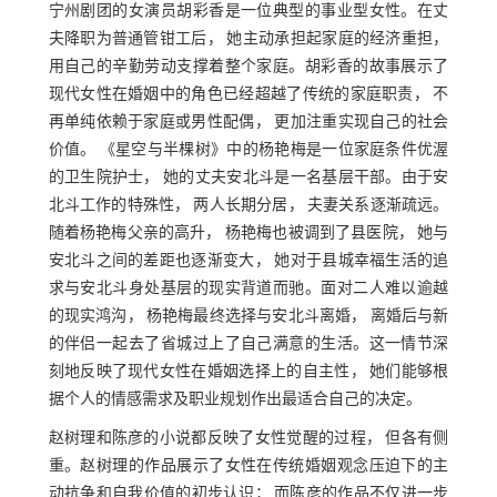
宁州剧团的女演员胡彩香是一位典型的事业型女性。在丈
夫降职为普通管钳工后， 她主动承担起家庭的经济重担，
用自己的辛勤劳动支撑着整个家庭。胡彩香的故事展示了
现代女性在婚姻中的角色已经超越了传统的家庭职责， 不
再单纯依赖于家庭或男性配偶， 更加注重实现自己的社会
价值。 《星空与半棵树》中的杨艳梅是一位家庭条件优渥
的卫生院护士， 她的丈夫安北斗是一名基层干部。由于安
北斗工作的特殊性， 两人长期分居， 夫妻关系逐渐疏远。
随着杨艳梅父亲的高升， 杨艳梅也被调到了县医院， 她与
安北斗之间的差距也逐渐变大， 她对于县城幸福生活的追
求与安北斗身处基层的现实背道而驰。面对二人难以逾越
的现实鸿沟， 杨艳梅最终选择与安北斗离婚， 离婚后与新
的伴侣一起去了省城过上了自己满意的生活。这一情节深
刻地反映了现代女性在婚姻选择上的自主性， 她们能够根
据个人的情感需求及职业规划作出最适合自己的决定。
赵树理和陈彦的小说都反映了女性觉醒的过程， 但各有侧
重。赵树理的作品展示了女性在传统婚姻观念压迫下的主
动抗争和自我价值的初步认识； 而陈彦的作品不仅进一步