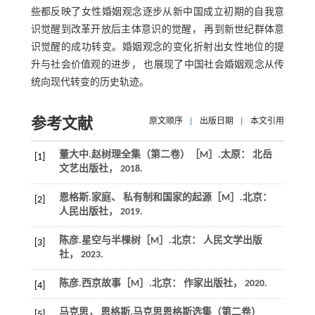
些都反映了女性婚姻观念逐步从新中国成立初期的自我意
识觉醒到改革开放后主体意识的觉醒， 再到新世纪群体意
识觉醒的成功转变。婚姻观念的变化折射出女性地位的提
升与社会价值观的进步， 也展现了中国社会婚姻观念从传
统向现代转变的历史轨迹。
参考文献
原文顺序
|
出版日期
|
本文引用
董大中.
赵树理全集（第二卷）
［M］.太原： 北岳
[1]
文艺出版社，
2018
.
恩格斯.
家庭、 私有制和国家的起源
［M］.北京：
[2]
人民出版社，
2019
.
陈彦.
星空与半棵树
［M］.北京： 人民文学出版
[3]
社，
2023
.
陈彦.
西京故事
［M］.北京： 作家出版社，
2020
.
[4]
马克思， 恩格斯.
马克思恩格斯选集（第二卷）
[5]