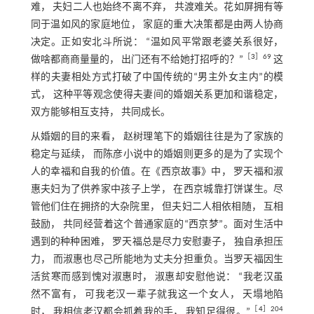
难， 夫妇二人也始终不离不弃， 共渡难关。花如屏拥有等
同于温如风的家庭地位， 家庭的重大决策都是由两人协商
决定。正如安北斗所说： “温如风平常跟老婆关系很好，
［
3
］69
做啥都商商量量的， 出门还有不给她打招呼的？”
这
样的夫妻相处方式打破了中国传统的“男主外女主内”的模
式， 这种平等观念使得夫妻间的婚姻关系更加和谐稳定，
双方能够相互支持， 共同成长。
从婚姻的目的来看， 赵树理笔下的婚姻往往是为了家族的
稳定与延续， 而陈彦小说中的婚姻则更多的是为了实现个
人的幸福和自我的价值。在《西京故事》中， 罗天福和淑
惠夫妇为了供养家中孩子上学， 在西京城靠打饼谋生。尽
管他们住在拥挤的大杂院里， 但夫妇二人相依相随， 互相
鼓励， 共同经营着这个普通家庭的“西京梦”。面对生活中
遇到的种种困难， 罗天福总是尽力安慰妻子， 独自承担压
力， 而淑惠也尽己所能地为丈夫分担重负。当罗天福因生
活贫寒而感到愧对淑惠时， 淑惠却安慰他说： “我老汉虽
然不富有， 可我老汉一辈子就我这一个女人， 天塌地陷
［
4
］204
时， 我相信老汉都会抓着我的手， 我知足得很。”