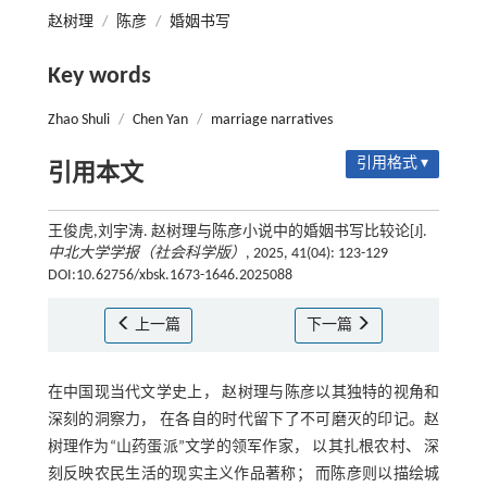
赵树理
/
陈彦
/
婚姻书写
Key words
Zhao Shuli
/
Chen Yan
/
marriage narratives
引用格式 ▾
引用本文
王俊虎,刘宇涛. 赵树理与陈彦小说中的婚姻书写比较论[J].
中北大学学报（社会科学版）
, 2025, 41(04): 123-129
DOI:10.62756/xbsk.1673-1646.2025088
上一篇
下一篇
在中国现当代文学史上， 赵树理与陈彦以其独特的视角和
深刻的洞察力， 在各自的时代留下了不可磨灭的印记。赵
树理作为“山药蛋派”文学的领军作家， 以其扎根农村、 深
刻反映农民生活的现实主义作品著称； 而陈彦则以描绘城