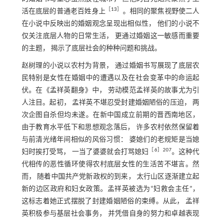
［
13
］
活在底层的普通老百姓身上
。相同的聚焦视野使二人
在小说中反映出的婚姻观念呈现出相似性， 他们的小说不
仅关注底层人物的日常生活， 更通过婚姻这一敏感而重要
的主题， 揭示了底层社会的种种问题和挑战。
赵树理的小说以农村为背景， 通过婚姻书写展现了底层农
民特别是女性在婚姻中的遭遇以及在社会变革中的命运起
伏。在《孟祥英翻身》中， 劳动模范孟祥英的故事尤为引
人注目。起初， 孟祥英不堪忍受封建婚姻陋俗的压迫， 两
次企图自杀但均未遂。在新中国成立前期的晋西南地区，
由于教育水平低下和思想观念落后， 许多农村依然保留着
与前清光绪年间相似的风俗习惯： 婆媳们的老规矩是当媳
［
6
］207
妇时挨打受骂， 一当了婆婆就会打骂媳妇
。这种代
代相传的恶性循环使得农村底层女性的生活苦不堪言。然
而， 随着中国共产党新政权的到来， 太行山区逐渐建立起
新的边区政府和妇女政策。孟祥英被选为“妇救会主任”，
这标志着她正式摆脱了封建婚姻陋俗的束缚。从此， 孟祥
英积极参与基层社会事务， 并凭借自身的努力和卓越表现