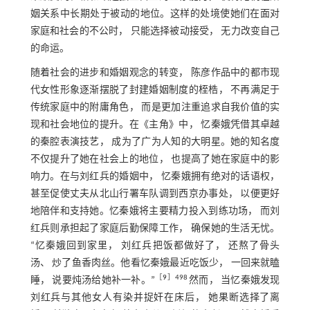
姻关系中长期处于被动的地位。这样的处境使她们在面对
家庭和社会的不公时， 只能选择被动接受， 无力改变自己
的命运。
随着社会的进步和婚姻观念的转变， 陈彦作品中的都市现
代女性形象逐渐摆脱了封建婚姻制度的桎梏， 不再满足于
传统家庭中的附庸角色， 而是更加注重追求自我价值的实
现和社会地位的提升。在《主角》中， 忆秦娥凭借其卓越
的秦腔表演技艺， 成为了广为人知的大明星。她的知名度
不仅提升了她在社会上的地位， 也提高了她在家庭中的影
响力。在与刘红兵的婚姻中， 忆秦娥拥有绝对的话语权，
甚至促使丈夫从北山行署车队调到西京办事处， 以便更好
地陪伴和支持她。忆秦娥将主要精力投入到练功场， 而刘
红兵则承担起了家庭后勤保障工作， 确保她的生活无忧。
“忆秦娥回到家里， 刘红兵把饭都做好了， 还熬了骨头
汤、 炒了鱼香肉丝。他看忆秦娥最近吃饭少， 一回来就瞌
［
9
］498
睡， 说要炖汤给她补一补。”
然而， 当忆秦娥发现
刘红兵与其他女人有染并捉奸在床后， 她果断选择了离