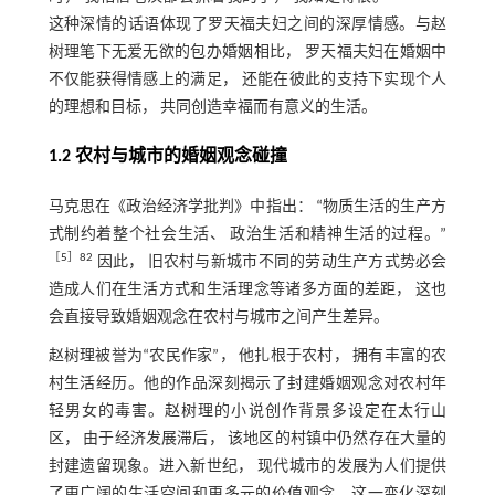
这种深情的话语体现了罗天福夫妇之间的深厚情感。与赵
树理笔下无爱无欲的包办婚姻相比， 罗天福夫妇在婚姻中
不仅能获得情感上的满足， 还能在彼此的支持下实现个人
的理想和目标， 共同创造幸福而有意义的生活。
1.2 农村与城市的婚姻观念碰撞
马克思在《政治经济学批判》中指出： “物质生活的生产方
式制约着整个社会生活、 政治生活和精神生活的过程。”
［
5
］82
因此， 旧农村与新城市不同的劳动生产方式势必会
造成人们在生活方式和生活理念等诸多方面的差距， 这也
会直接导致婚姻观念在农村与城市之间产生差异。
赵树理被誉为“农民作家”， 他扎根于农村， 拥有丰富的农
村生活经历。他的作品深刻揭示了封建婚姻观念对农村年
轻男女的毒害。赵树理的小说创作背景多设定在太行山
区， 由于经济发展滞后， 该地区的村镇中仍然存在大量的
封建遗留现象。进入新世纪， 现代城市的发展为人们提供
了更广阔的生活空间和更多元的价值观念。这一变化深刻