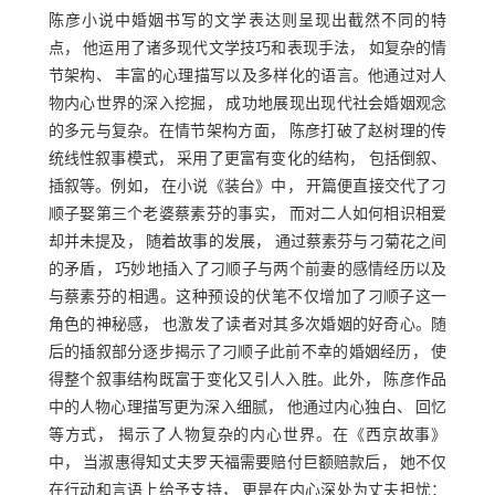
陈彦小说中婚姻书写的文学表达则呈现出截然不同的特
点， 他运用了诸多现代文学技巧和表现手法， 如复杂的情
节架构、 丰富的心理描写以及多样化的语言。他通过对人
物内心世界的深入挖掘， 成功地展现出现代社会婚姻观念
的多元与复杂。在情节架构方面， 陈彦打破了赵树理的传
统线性叙事模式， 采用了更富有变化的结构， 包括倒叙、
插叙等。例如， 在小说《装台》中， 开篇便直接交代了刁
顺子娶第三个老婆蔡素芬的事实， 而对二人如何相识相爱
却并未提及， 随着故事的发展， 通过蔡素芬与刁菊花之间
的矛盾， 巧妙地插入了刁顺子与两个前妻的感情经历以及
与蔡素芬的相遇。这种预设的伏笔不仅增加了刁顺子这一
角色的神秘感， 也激发了读者对其多次婚姻的好奇心。随
后的插叙部分逐步揭示了刁顺子此前不幸的婚姻经历， 使
得整个叙事结构既富于变化又引人入胜。此外， 陈彦作品
中的人物心理描写更为深入细腻， 他通过内心独白、 回忆
等方式， 揭示了人物复杂的内心世界。在《西京故事》
中， 当淑惠得知丈夫罗天福需要赔付巨额赔款后， 她不仅
在行动和言语上给予支持， 更是在内心深处为丈夫担忧：