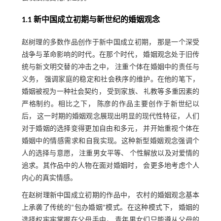
1.1 新中国成立初期与新世纪的婚姻观念
赵树理的多数作品创作于新中国成立初期， 那是一个深受
战争与革命影响的时代。在那个时代， 婚姻观念处于旧传
统与新文明交替的冲击之中， 注重个体在婚姻中的责任与
义务， 强调家庭的稳定和社会秩序的维护。在他的笔下，
婚姻被视为一种社会契约， 受到家族、 礼教等多重因素的
严格制约。相比之下， 陈彦的作品主要创作于新世纪以
后， 这一时期的婚姻观念展现出明显的现代性特征， 人们
对于婚姻的选择变得更加自由和多元， 并开始重视个体在
婚姻中的情感需求和自我实现。这种新型婚姻观念强调个
人的选择与意愿， 注重男女平等、 个性解放以及对爱情的
追求。其作品中的人物在面对婚姻时， 会更多地考虑个人
内心的真实情感。
在赵树理新中国成立初期的作品中， 农村的婚姻观念基本
上承袭了传统的“包办婚姻”模式。在这种模式下， 婚姻的
选择权牢牢掌握在父母手中， 青年男女们只能遵从父母的