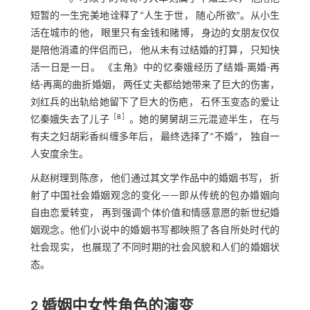
短暂的一生完美地诠释了“人生于世， 随心所欲”。从小生
活在城市的他， 眼里只有金钱和赌博， 身边的女朋友仅仅
是陪他消遣的伴侣而已， 他从未有过结婚的打算， 只知快
活一日是一日。 《主角》中的忆秦娥经历了结婚-离婚-再
结-再离的曲折婚姻， 两任丈夫都给她带来了巨大的伤害，
刘红兵的出轨给她留下了巨大的伤疤， 石怀玉变态的爱让
［
8
］
忆秦娥失去了儿子
。她的舅舅胡三元混迹半生， 在与
有夫之妇胡彩香纠缠多年后， 最终选择了“不婚”， 独自一
人安度余生。
从赵树理到陈彦， 他们通过其文学作品中的婚姻书写， 折
射了中国社会婚姻观念的变化——即从传统的包办婚姻向
自由恋爱转变， 再到强调个体价值和情感意愿的新世纪婚
姻观念。他们小说中的婚姻书写都映照了各自所处时代的
社会现实， 也展现了不同时期的社会风貌和人们的婚姻状
态。
2 婚姻中女性角色的演变