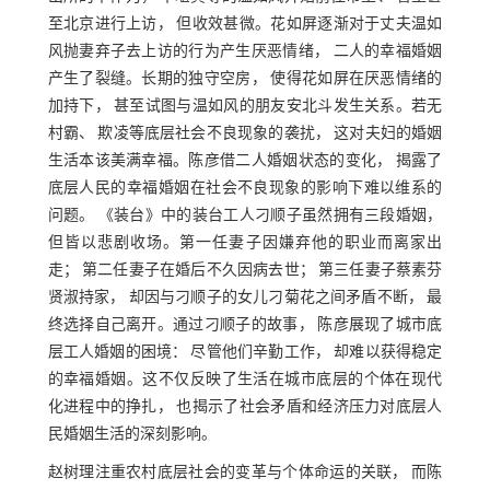
至北京进行上访， 但收效甚微。花如屏逐渐对于丈夫温如
风抛妻弃子去上访的行为产生厌恶情绪， 二人的幸福婚姻
产生了裂缝。长期的独守空房， 使得花如屏在厌恶情绪的
加持下， 甚至试图与温如风的朋友安北斗发生关系。若无
村霸、 欺凌等底层社会不良现象的袭扰， 这对夫妇的婚姻
生活本该美满幸福。陈彦借二人婚姻状态的变化， 揭露了
底层人民的幸福婚姻在社会不良现象的影响下难以维系的
问题。 《装台》中的装台工人刁顺子虽然拥有三段婚姻，
但皆以悲剧收场。第一任妻子因嫌弃他的职业而离家出
走； 第二任妻子在婚后不久因病去世； 第三任妻子蔡素芬
贤淑持家， 却因与刁顺子的女儿刁菊花之间矛盾不断， 最
终选择自己离开。通过刁顺子的故事， 陈彦展现了城市底
层工人婚姻的困境： 尽管他们辛勤工作， 却难以获得稳定
的幸福婚姻。这不仅反映了生活在城市底层的个体在现代
化进程中的挣扎， 也揭示了社会矛盾和经济压力对底层人
民婚姻生活的深刻影响。
赵树理注重农村底层社会的变革与个体命运的关联， 而陈