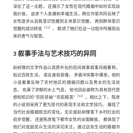
深化了这一主题， 还展示了女性在现代婚姻中如何实现自
我价值， 追求个人发展和幸福生活。两位作家共同反映了
女性逐步从自我意识觉醒到主体意识觉醒， 再到群体意识
［
11
］
觉醒的成功转变
， 歌颂了她们在这一过程中所展现出
来的勇气与智慧。
3 叙事手法与艺术技巧的异同
赵树理的文学作品以其质朴化的民间故事叙事风格著称，
贴近百姓生活， 语言通俗易懂， 矛盾冲突集中爆发。他的
小说着重反映了农村地区的婚姻问题以及男女的生活状
态， 充满了浓郁的乡土气息， 他也因此被称为具有现代思
［
12
］
想和知识的“农民领袖”“农民精英”
。相比之下， 陈彦
的小说则采用了更为现代的表现手法和文学技巧， 展现了
当代社会婚姻观念的变化。无论是赵树理笔下乡村妇女的
初步觉醒， 还是陈彦笔下都市女性的全面解放， 都体现了
他们对底层民众生活的深切关注。通过这些生动的婚姻书