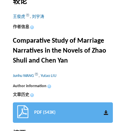
较论
王俊虎
,
刘宇涛
作者信息
+
Comparative Study of Marriage
Narratives in the Novels of Zhao
Shuli and Chen Yan
Junhu WANG
,
Yutao LIU
Author information
+
文章历史
+
PDF (543K)