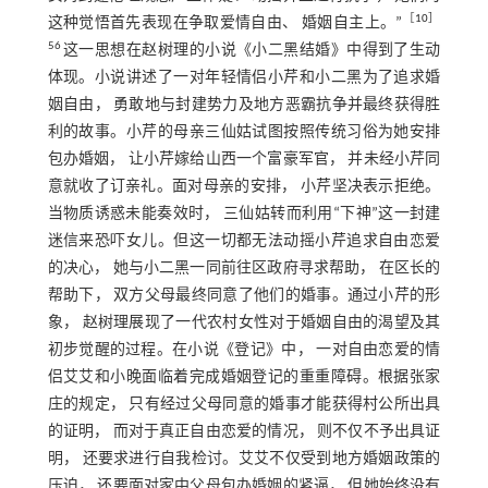
［
10
］
这种觉悟首先表现在争取爱情自由、 婚姻自主上。”
56
这一思想在赵树理的小说《小二黑结婚》中得到了生动
体现。小说讲述了一对年轻情侣小芹和小二黑为了追求婚
姻自由， 勇敢地与封建势力及地方恶霸抗争并最终获得胜
利的故事。小芹的母亲三仙姑试图按照传统习俗为她安排
包办婚姻， 让小芹嫁给山西一个富豪军官， 并未经小芹同
意就收了订亲礼。面对母亲的安排， 小芹坚决表示拒绝。
当物质诱惑未能奏效时， 三仙姑转而利用“下神”这一封建
迷信来恐吓女儿。但这一切都无法动摇小芹追求自由恋爱
的决心， 她与小二黑一同前往区政府寻求帮助， 在区长的
帮助下， 双方父母最终同意了他们的婚事。通过小芹的形
象， 赵树理展现了一代农村女性对于婚姻自由的渴望及其
初步觉醒的过程。在小说《登记》中， 一对自由恋爱的情
侣艾艾和小晚面临着完成婚姻登记的重重障碍。根据张家
庄的规定， 只有经过父母同意的婚事才能获得村公所出具
的证明， 而对于真正自由恋爱的情况， 则不仅不予出具证
明， 还要求进行自我检讨。艾艾不仅受到地方婚姻政策的
压迫， 还要面对家中父母包办婚姻的紧逼， 但她始终没有