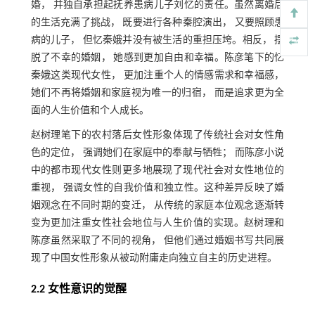
婚， 并独自承担起抚养患病儿子刘忆的责任。虽然离婚后
的生活充满了挑战， 既要进行各种秦腔演出， 又要照顾患
病的儿子， 但忆秦娥并没有被生活的重担压垮。相反， 摆
脱了不幸的婚姻， 她感到更加自由和幸福。陈彦笔下的忆
秦娥这类现代女性， 更加注重个人的情感需求和幸福感，
她们不再将婚姻和家庭视为唯一的归宿， 而是追求更为全
面的人生价值和个人成长。
赵树理笔下的农村落后女性形象体现了传统社会对女性角
色的定位， 强调她们在家庭中的奉献与牺牲； 而陈彦小说
中的都市现代女性则更多地展现了现代社会对女性地位的
重视， 强调女性的自我价值和独立性。这种差异反映了婚
姻观念在不同时期的变迁， 从传统的家庭本位观念逐渐转
变为更加注重女性社会地位与人生价值的实现。赵树理和
陈彦虽然采取了不同的视角， 但他们通过婚姻书写共同展
现了中国女性形象从被动附庸走向独立自主的历史进程。
2.2 女性意识的觉醒