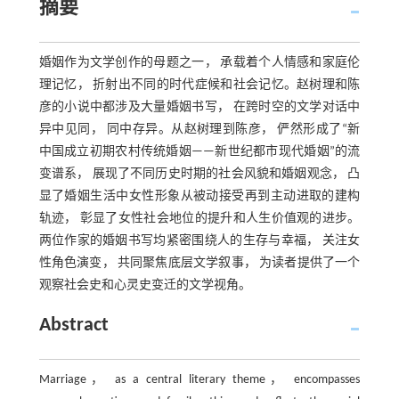
摘要
婚姻作为文学创作的母题之一， 承载着个人情感和家庭伦
理记忆， 折射出不同的时代症候和社会记忆。赵树理和陈
彦的小说中都涉及大量婚姻书写， 在跨时空的文学对话中
异中见同， 同中存异。从赵树理到陈彦， 俨然形成了“新
中国成立初期农村传统婚姻——新世纪都市现代婚姻”的流
变谱系， 展现了不同历史时期的社会风貌和婚姻观念， 凸
显了婚姻生活中女性形象从被动接受再到主动进取的建构
轨迹， 彰显了女性社会地位的提升和人生价值观的进步。
两位作家的婚姻书写均紧密围绕人的生存与幸福， 关注女
性角色演变， 共同聚焦底层文学叙事， 为读者提供了一个
观察社会史和心灵史变迁的文学视角。
Abstract
Marriage， as a central literary theme， encompasses