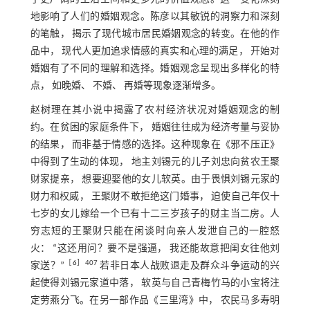
地影响了人们的婚姻观念。陈彦以其敏锐的洞察力和深刻
的笔触， 揭示了现代城市居民婚姻观念的转变。在他的作
品中， 现代人更加追求情感的真实和心理的满足， 开始对
婚姻有了不同的理解和选择。婚姻观念呈现出多样化的特
点， 如晚婚、 不婚、 再婚等现象逐渐增多。
赵树理在其小说中揭露了农村经济状况对婚姻观念的制
约。在贫困的家庭条件下， 婚姻往往成为经济考量与妥协
的结果， 而非基于情感的选择。这种现象在《邪不压正》
中得到了生动的体现， 地主刘锡元的儿子刘忠向贫农王聚
财家提亲， 想要迎娶他的女儿软英。由于畏惧刘锡元家的
财力和权威， 王聚财不敢拒绝这门婚事， 迫使自己年仅十
七岁的女儿嫁给一个已有十二三岁孩子的财主当二房。人
穷志短的王聚财只能在闲谈时向亲人发泄自己的一腔怒
火： “这还用问？要不是强逼， 我还能故意把闺女往他刘
［
6
］407
家送？”
若非日本人战败退走及群众斗争运动的兴
起使得刘锡元家道中落， 软英与自己青梅竹马的小宝将注
定劳燕分飞。在另一部作品《三里湾》中， 农民马多寿明