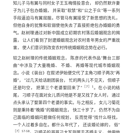
知儿子马有翼与同村女子王玉梅情投意合， 却仍然默许妻
子为儿子包办婚姻， 并采取“软禁”和“公之于众”等一系列
手段逼迫马有翼屈服。尽管马有翼接受了新思想的洗礼，
但他自身的犹豫和软弱使他失去了直接拒绝包办婚姻的勇
气。赵树理通过对新中国成立初期农村落后婚姻观念的揭
露， 让人们看到了封建婚姻观念对农村青年男女的严重戕
害， 使人们意识到改变农村传统婚姻观念势在必行。
较之赵树理的传统婚姻观念， 陈彦的代表作品“舞台三部
曲”中涉及了大量晚婚、 不婚、 再婚等现代城市婚姻观
念。小说《装台》在叙述伊始便交代了主角刁顺子两次“再
婚”， “过几天给话剧团装台， 忙的两头儿不见天， 但顺子
［
7
］1
还是叼空， 把第三个老婆娶回来了”
。在小说的结
尾， 刁顺子在面对女儿质问他是不是又找了女人时， 通过
点头承认了娶第四个老婆的事实。与之相反， 女儿刁菊花
则是秉持着“晚婚”的婚姻观念， 快三十岁了， 仍然不为自
己面临的婚姻问题做任何规划， 反而觉得“找什么呀找，
一个人过着多自在。都什么年代了， 还谈婚论嫁的， 俗”
［
7
］57-58
。刁顺子的哥哥刁大军则属于不婚主义， 他用他