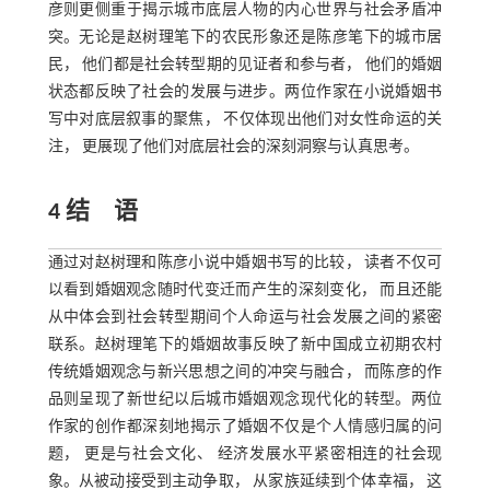
彦则更侧重于揭示城市底层人物的内心世界与社会矛盾冲
突。无论是赵树理笔下的农民形象还是陈彦笔下的城市居
民， 他们都是社会转型期的见证者和参与者， 他们的婚姻
状态都反映了社会的发展与进步。两位作家在小说婚姻书
写中对底层叙事的聚焦， 不仅体现出他们对女性命运的关
注， 更展现了他们对底层社会的深刻洞察与认真思考。
4 结 语
通过对赵树理和陈彦小说中婚姻书写的比较， 读者不仅可
以看到婚姻观念随时代变迁而产生的深刻变化， 而且还能
从中体会到社会转型期间个人命运与社会发展之间的紧密
联系。赵树理笔下的婚姻故事反映了新中国成立初期农村
传统婚姻观念与新兴思想之间的冲突与融合， 而陈彦的作
品则呈现了新世纪以后城市婚姻观念现代化的转型。两位
作家的创作都深刻地揭示了婚姻不仅是个人情感归属的问
题， 更是与社会文化、 经济发展水平紧密相连的社会现
象。从被动接受到主动争取， 从家族延续到个体幸福， 这