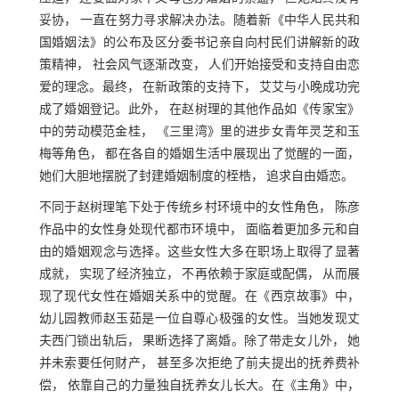
妥协， 一直在努力寻求解决办法。随着新《中华人民共和
国婚姻法》的公布及区分委书记亲自向村民们讲解新的政
策精神， 社会风气逐渐改变， 人们开始接受和支持自由恋
爱的理念。最终， 在新政策的支持下， 艾艾与小晚成功完
成了婚姻登记。此外， 在赵树理的其他作品如《传家宝》
中的劳动模范金桂， 《三里湾》里的进步女青年灵芝和玉
梅等角色， 都在各自的婚姻生活中展现出了觉醒的一面，
她们大胆地摆脱了封建婚姻制度的桎梏， 追求自由婚恋。
不同于赵树理笔下处于传统乡村环境中的女性角色， 陈彦
作品中的女性身处现代都市环境中， 面临着更加多元和自
由的婚姻观念与选择。这些女性大多在职场上取得了显著
成就， 实现了经济独立， 不再依赖于家庭或配偶， 从而展
现了现代女性在婚姻关系中的觉醒。在《西京故事》中，
幼儿园教师赵玉茹是一位自尊心极强的女性。当她发现丈
夫西门锁出轨后， 果断选择了离婚。除了带走女儿外， 她
并未索要任何财产， 甚至多次拒绝了前夫提出的抚养费补
偿， 依靠自己的力量独自抚养女儿长大。在《主角》中，