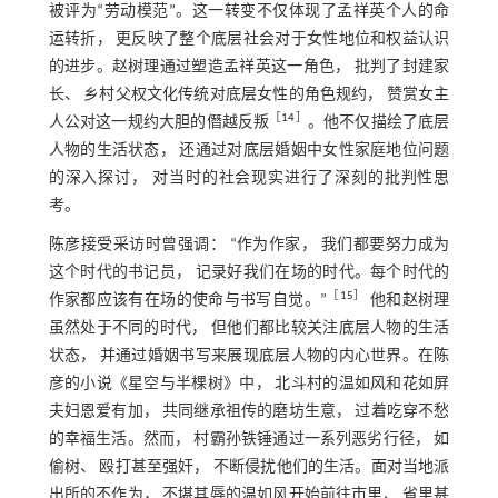
被评为“劳动模范”。这一转变不仅体现了孟祥英个人的命
运转折， 更反映了整个底层社会对于女性地位和权益认识
的进步。赵树理通过塑造孟祥英这一角色， 批判了封建家
长、 乡村父权文化传统对底层女性的角色规约， 赞赏女主
［
14
］
人公对这一规约大胆的僭越反叛
。他不仅描绘了底层
人物的生活状态， 还通过对底层婚姻中女性家庭地位问题
的深入探讨， 对当时的社会现实进行了深刻的批判性思
考。
陈彦接受采访时曾强调： “作为作家， 我们都要努力成为
这个时代的书记员， 记录好我们在场的时代。每个时代的
［
15
］
作家都应该有在场的使命与书写自觉。”
他和赵树理
虽然处于不同的时代， 但他们都比较关注底层人物的生活
状态， 并通过婚姻书写来展现底层人物的内心世界。在陈
彦的小说《星空与半棵树》中， 北斗村的温如风和花如屏
夫妇恩爱有加， 共同继承祖传的磨坊生意， 过着吃穿不愁
的幸福生活。然而， 村霸孙铁锤通过一系列恶劣行径， 如
偷树、 殴打甚至强奸， 不断侵扰他们的生活。面对当地派
出所的不作为， 不堪其辱的温如风开始前往市里、 省里甚