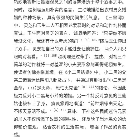
巧妙地将新旧婚姻观念之间的博弈渗透于整个叙事之中。
同时， 赵树理运用朴实的语言， 生动地描绘出农村男女婚
姻的种种场景， 具有很强的民间生活气息。 《三里湾》
中， 灵芝和玉生二人互相表达爱慕时的对话和动作纯朴而
真诚。玉生面对灵芝的表白， 诚恳地回答： “只要你不嫌
［
1
］185
我没文化， 我还有什么考虑的呢？”
“随后玉生伸出
了双手， 灵芝把自己的双手递过去让他握住， 两个人四只
［
1
］185
眼睛对着看。”
赵树理通过伸手、 握住、 对视三个
简单的动作就将一对羞涩的小夫妻形象刻画得栩栩如生，
使读者仿佛身临其境。在《小二黑结婚》中， 小二黑的父
亲二诸葛迷信阴阳八卦及占卜， 并通过算卦得出“小二黑是
［
6
］153
金命， 小芹是火命， 恐怕火克金”
的结论， 他因此
极力反对小二黑与小芹的婚姻。另一个持反对意见的三仙
姑也被神上了身， 疯疯癫癫地唱道： “前世姻缘由天定，
［
6
］155
不顺天意活不成。”
算卦、 下神这些民间迷信元素
的加入不仅增添了故事的趣味性， 还反映了当地民众的信
仰和价值观， 贴合农村的生活实际， 增强了作品的真实
感。