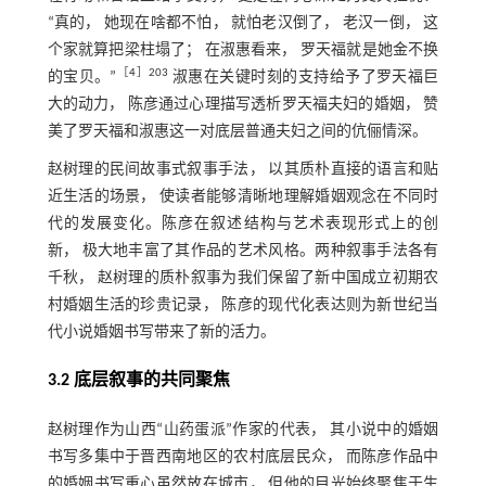
“真的， 她现在啥都不怕， 就怕老汉倒了， 老汉一倒， 这
个家就算把梁柱塌了； 在淑惠看来， 罗天福就是她金不换
［
4
］203
的宝贝。”
淑惠在关键时刻的支持给予了罗天福巨
大的动力， 陈彦通过心理描写透析罗天福夫妇的婚姻， 赞
美了罗天福和淑惠这一对底层普通夫妇之间的伉俪情深。
赵树理的民间故事式叙事手法， 以其质朴直接的语言和贴
近生活的场景， 使读者能够清晰地理解婚姻观念在不同时
代的发展变化。陈彦在叙述结构与艺术表现形式上的创
新， 极大地丰富了其作品的艺术风格。两种叙事手法各有
千秋， 赵树理的质朴叙事为我们保留了新中国成立初期农
村婚姻生活的珍贵记录， 陈彦的现代化表达则为新世纪当
代小说婚姻书写带来了新的活力。
3.2 底层叙事的共同聚焦
赵树理作为山西“山药蛋派”作家的代表， 其小说中的婚姻
书写多集中于晋西南地区的农村底层民众， 而陈彦作品中
的婚姻书写重心虽然放在城市， 但他的目光始终聚焦于生