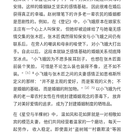
安排。这样的婚姻缺乏坚实的感情基础， 因此很难在婚后
获得真正的幸福。赵树理笔下的许多老一辈农民的婚姻都
是悲剧性的。例如， 在《登记》中， 小飞娥原本在娘家东
主庄有一个心上人叫保安， 但她却被迫嫁给了与她毫无感
情交集的张木匠。张木匠偶然得知保安与小飞娥之间仍有
联系后， 在旁人的嘲讽和母亲的唆使下， 对小飞娥大打出
手。自此以后， 这段本就缺乏感情基础的婚姻关系彻底降
至冰点。 “小飞娥因为不愿多挨耳刮子， 也想在张木匠面
前装个笑脸， 可惜是不论怎么装也装得不像， 还不如不
［
1
］8
装。”
小飞娥与张木匠之间的夫妻感情正如恩格斯所
定义的那样： “并不是主观的爱好， 而是客观的义务； 不
［
2
］72
是婚姻的基础， 而是婚姻的附加物。”
以小飞娥为代
表的老一辈农村女性在传统封建婚姻观念的荼毒下， 放弃
了对美好爱情的追求， 成为了封建婚姻制度的牺牲品。
在《星空与半棵树》中， 温如风和花如屏就是一对相敬如
宾的模范夫妻， 他们共同经营着温家的一个磨坊， 每天一
起劳作， 收入稳定。即使面对“盗树贼”“村霸欺凌”等困