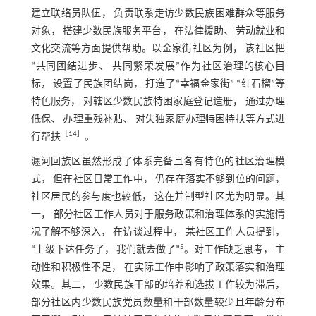
建立联络员队伍， 负责联系走访少数民族困难群众等服务
对象， 搭建少数民族服务平台， 在法律援助、 劳动就业和
文化交流等方面提供帮助。以金家街社区为例， 该社区把
“共同团结进步、 共同繁荣发展”作为社区治理的核心目
标， 设置了民族团结岗， 打造了“幸福金家街” “红石榴”等
特色服务， 对辖区少数民族特困家庭登记造册， 通过办理
低保、 办理重残补贴、 对失独家庭办理特困特扶等方式进
［
14
］
行帮扶
。
瀍河回族区虽然形成了体系完备且各有特色的社区治理模
式， 但在社区日常工作中， 仍存在落实不够到位的问题，
社区居民的参与度也较低， 这在并制型社区尤为明显。其
一， 部分社区工作人员对于服务政策和治理体系的实施情
况了解不够深入， 在访谈过程中， 某社区工作人员提到，
5
“上级下达任务了， 我们就去做了”
。对工作缺乏思考， 主
动性和积极性不足， 在实际工作中影响了政策落实和治理
效果。其二， 少数民族干部的培养和选拔工作较为滞后，
部分社区内少数民族党员数量和干部数量较少且年龄分布