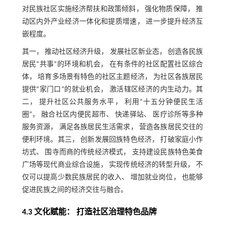
对民族社区实施经济帮扶和政策倾斜， 强化物质保障， 推
动区内外产业经济一体化和提质增速， 进一步提升经济互
嵌程度。
其一， 推动社区经济升级， 发展社区新业态， 创造各民族
居民“共事”的环境和机会， 在有条件的社区配置社区综合
体， 培育多场景有特色的社区主题经济， 为社区各族居民
提供“家门口”的就业机会， 激活辖区经济的内生动力。其
二， 提升社区公共服务水平， 利用“十五分钟便民生活
圈”， 融合社区内便民超市、 快递驿站、 医疗诊所等多种
服务资源， 满足各族居民生活需求， 营造各族居民交往的
便利环境。其三， 创新发展回族特色经济， 打破家庭小作
坊式、 围寺而商的传统经济模式， 支持建设民族特色美食
广场等现代商业综合设施， 实现传统经济的转型升级， 不
仅可以提高少数民族居民的收入、 增加就业岗位， 也能够
促进民族之间的经济交往与融合。
4.3 文化赋能： 打造社区治理特色品牌