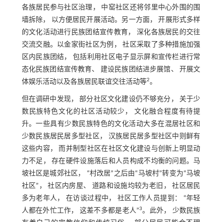
各族居民参与社区治理， 中窑社区还将邻里中心外围的围
墙拆除， 以方便居民开展活动。另一方面， 开展形式多样
的文化活动进行民族团结宣传教育， 深化各族居民的交往
交流交融。以金家街社区为例， 社区采取了多种措施加强
区内民族团结， 包括利用社区电子显示屏和宣传栏进行常
态化民族团结宣传教育、 建设民族团结进步展馆、 开展文
2
体娱乐活动以及各族居民联谊交往活动等
。
但在调研中发现， 部分社区文化建设仍不够充分， 关于少
数民族特色文化的社区活动较少， 文化融合程度有待提
升。一些具有少数民族特色的文化活动大多在混居社区和
少数民族居民居多型社区， 汉族居民居多型社区中则鲜有
这些内容， 而并制型社区在社区文化建设与创新上明显动
力不足， 存在硬件设施落后和人员构成不均衡的问题。马
坡社区是城郊社区， “村改居”之后由“马坡村”转变为“马坡
社区”， 社区内房屋、 道路和设施均较为老旧， 社区居民
多为老年人， 在访谈过程中， 社区工作人员提到： “年轻
3
人都在外忙工作， 这差不多都是老人”
。此外， 少数民族