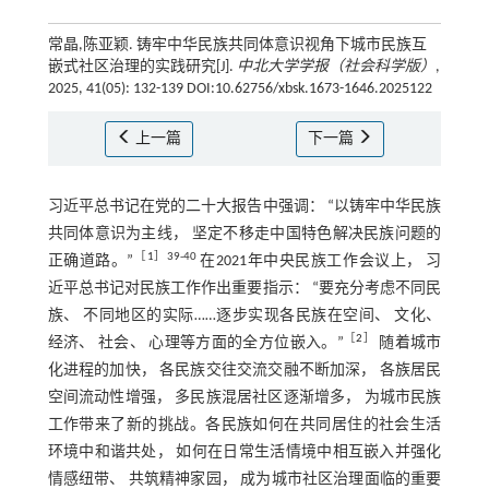
常晶,陈亚颖. 铸牢中华民族共同体意识视角下城市民族互
嵌式社区治理的实践研究[J].
中北大学学报（社会科学版）
,
2025, 41(05): 132-139 DOI:10.62756/xbsk.1673-1646.2025122
上一篇
下一篇
习近平总书记在党的二十大报告中强调： “以铸牢中华民族
共同体意识为主线， 坚定不移走中国特色解决民族问题的
［
1
］39-40
正确道路。”
在2021年中央民族工作会议上， 习
近平总书记对民族工作作出重要指示： “要充分考虑不同民
族、 不同地区的实际……逐步实现各民族在空间、 文化、
［
2
］
经济、 社会、 心理等方面的全方位嵌入。”
随着城市
化进程的加快， 各民族交往交流交融不断加深， 各族居民
空间流动性增强， 多民族混居社区逐渐增多， 为城市民族
工作带来了新的挑战。各民族如何在共同居住的社会生活
环境中和谐共处， 如何在日常生活情境中相互嵌入并强化
情感纽带、 共筑精神家园， 成为城市社区治理面临的重要