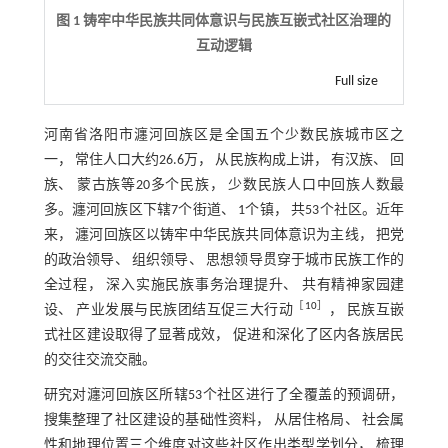
图 1 铸牢中华民族共同体意识与民族互嵌式社区治理的
互动逻辑
Full size
河南省洛阳市瀍河回族区是全国五个少数民族城市区之
一， 常住人口大约26.6万， 从民族构成上讲， 有汉族、 回
族、 蒙古族等20多个民族， 少数民族人口中回族人数最
多。瀍河回族区下辖7个街道、 1个镇， 共53个社区。近年
来， 瀍河回族区以铸牢中华民族共同体意识为主线， 把党
的政治领导、 组织领导、 思想领导贯穿于城市民族工作的
全过程， 深入实施民族事务治理提升、 共有精神家园建
［
10
］
设、 产业发展与民族团结互促三大行动
， 民族互嵌
式社区建设取得了显著成效， 促进和深化了区内各族居民
的交往交流交融。
研究对瀍河回族区所辖53个社区进行了全覆盖的预调研，
搜集整理了社区建设的基础性资料， 从居住格局、 社会属
性和地理位置三个维度对这些社区作出类型学划分， 梳理