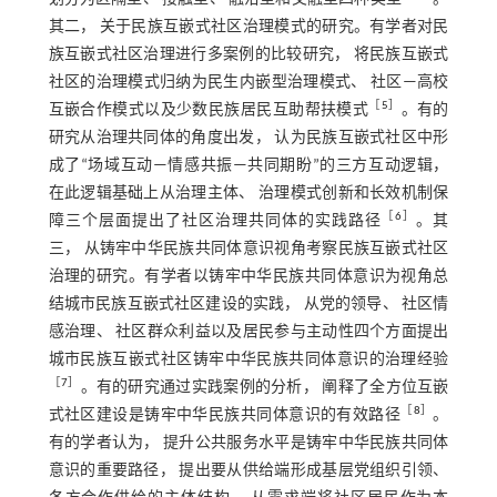
其二， 关于民族互嵌式社区治理模式的研究。有学者对民
族互嵌式社区治理进行多案例的比较研究， 将民族互嵌式
社区的治理模式归纳为民生内嵌型治理模式、 社区—高校
［
5
］
互嵌合作模式以及少数民族居民互助帮扶模式
。有的
研究从治理共同体的角度出发， 认为民族互嵌式社区中形
成了“场域互动—情感共振—共同期盼”的三方互动逻辑，
在此逻辑基础上从治理主体、 治理模式创新和长效机制保
［
6
］
障三个层面提出了社区治理共同体的实践路径
。其
三， 从铸牢中华民族共同体意识视角考察民族互嵌式社区
治理的研究。有学者以铸牢中华民族共同体意识为视角总
结城市民族互嵌式社区建设的实践， 从党的领导、 社区情
感治理、 社区群众利益以及居民参与主动性四个方面提出
城市民族互嵌式社区铸牢中华民族共同体意识的治理经验
［
7
］
。有的研究通过实践案例的分析， 阐释了全方位互嵌
［
8
］
式社区建设是铸牢中华民族共同体意识的有效路径
。
有的学者认为， 提升公共服务水平是铸牢中华民族共同体
意识的重要路径， 提出要从供给端形成基层党组织引领、