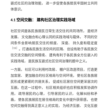
嵌式社区的治理效能， 进一步促使各族居民牢固树立共同
体意识。
4.1 空间交融： 建构社区治理实践场域
社区空间是各民族居民日常生活交往的共同场所， 是经济
发展、 文化融合和心理认同的实践场域与载体， 不同的空
间条件会影响居民交往的频度、 深度、 持久度和稳定度
［
15
］
。打通各民族生活空间的区隔、 创设有助于各民族交
往交流交融的空间情境、 建构有利于各民族全方位嵌入的
实践场域， 是民族互嵌式社区空间治理的题中之义。
一方面， 社区可以利用村改居、 棚户区改造项目， 打造更
加宜居、 更加融合的社区格局与空间环境， 使社区各族居
民形成更紧密的共居关系， 促成社区居住空间更深层次的
互嵌。在这一过程中， 社区相关组织也应积极发挥协调作
用， 疏导居民的心理， 引导居民的认识， 化解纠纷和矛
盾， 使各民族居民在居住格局的变化中提升获得感， 也使
空间交融得到真正意义上的实现， 为经济互嵌、 文化互嵌