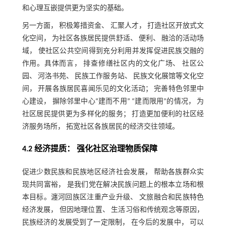
和心理互嵌提供更为坚实的基础。
另一方面， 积极筹措资金、 汇聚人才， 打造社区开放式文
化空间， 为社区各族居民提供舒适、 便利、 融洽的活动场
域， 使社区公共空间得到充分利用并发挥促进民族交融的
作用。具体而言， 排查修缮社区内的文化广场、 社区公
园、 河洛书苑、 民族工作服务站、 民族文化展馆等文化空
间， 开展各族居民喜闻乐见的文化活动； 完善特色邻里中
心建设， 摒除邻里中心“建而不用” “建而限用”的情况， 为
社区居民提供更为多样化的服务； 打造更加便利的社区经
济服务场所， 拓宽社区各族居民的经济交往领域。
4.2 经济提质： 强化社区治理物质保障
促进少数民族和民族地区经济社会发展， 帮助各族群众实
现共同富裕， 是我们党在解决民族问题上的根本立场和根
本目标。瀍河回族区注重产业升级、 文旅融合和民族特色
经济发展， 但因地理位置、 生活习俗和传统观念等原因，
民族经济的发展受到了一定限制， 在今后的发展中， 可以