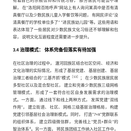
有着自己的宗教信仰和传统习俗， 部分居民可能会不理
解， 在“洛阳网百姓呼声”网站上有人询问某高中是否有清
真餐厅以及少数民族儿童入学餐饮等问题， 有网民评论“没
清真餐厅的学校单位多了” “进民族幼儿园”等。这些用语和
表达体现了一些居民对少数民族文化习俗还不够理解和包
容， 说明文化互嵌程度还需要进一步提升。
3.4 治理模式： 体系完备但落实有待加强
在社区治理的过程中， 瀍河回族区结合社区空间、 经济和
文化治理的实际情况， 形成了基层党建、 基层创建、 基层
［
13
］
治理三者结合的“三基齐抓”模式
； 在少数民族居民居
多型社区以及混合型社区， 建立和完善少数民族三级网格
管理模式， 形成了一套符合社区自身发展需求的治理模
式。一方面， 通过线下和线上两种方式， 发挥党建“双线
作用”， 建立街道、 社区、 网格三级基层治理格局， 构建
党建引领基层社会治理新模式。同时， 打造“7+X”党群联系
的组织体系， 建立四级微信群， 完善线上“党员+群众”的
4
智治体系
。另一方面， 将民族团结工作纳入社区工作中，