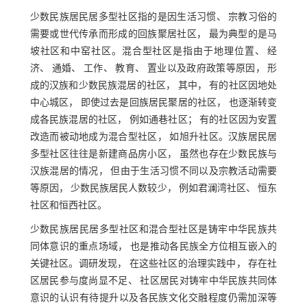
少数民族居民居多型社区指的是因生活习惯、 宗教习俗的
需要或世代传承而形成的回族聚居社区， 最为典型的是马
坡社区和中窑社区。混合型社区是指由于地理位置、 经
济、 通婚、 工作、 教育、 置业以及政府政策等原因， 形
成的汉族和少数民族混居的社区， 其中， 有的社区因地处
中心城区， 即使过去是回族居民聚居的社区， 也逐渐转变
成各民族混居的社区， 例如通巷社区； 有的社区因为安置
改造而被动地成为混合型社区， 如旭升社区。汉族居民居
多型社区往往是新建商品房小区， 虽然也存在少数民族与
汉族混居的情况， 但由于生活习惯不同以及宗教活动需要
等原因， 少数民族居民人数较少， 例如君澜湾社区、 恒东
社区和恒西社区。
少数民族居民居多型社区和混合型社区是铸牢中华民族共
同体意识的重点场域， 也是推动各民族全方位相互嵌入的
关键社区。调研发现， 在这些社区的治理实践中， 存在社
区居民参与度尚显不足、 社区居民对铸牢中华民族共同体
意识的认识有待提升以及各民族文化交融程度仍需加深等