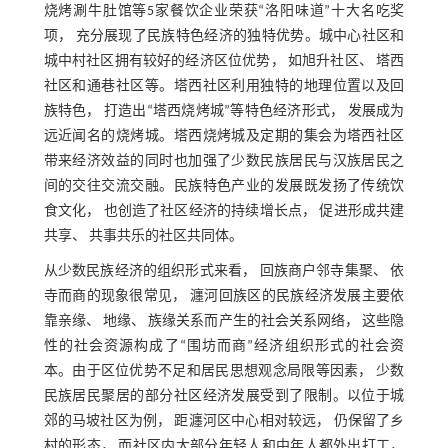
烧烤涮牛肚馆等5家餐饮企业荣获“洛阳味道”十大名吃奖
项， 充分展现了民族特色经济的独特优势。城中心社区和
城中村社区拥有较好的经济区位优势， 如旭升社区、 塔西
社区和通巷社区等。塔西社区利用独特的地理位置以及回
族特色， 打造出“塔西烧烤城”等特色经济形式， 发展成为
远近闻名的烧烤城。塔西烧烤城及定期的集会为塔西社区
带来经济效益的同时也加强了少数民族居民与汉族居民之
间的交往交流交融。民族特色产业的发展既发扬了传统饮
食文化， 也创造了社区经济的持续增长点， 促进形成共建
共享、 共事共乐的社区共同体。
从少数民族经济的组织形式来看， 回族商户邻寺集聚、 依
寺而商的现象很常见， 瀍河回族区的民族经济发展主要依
靠亲缘、 地缘、 族缘关系而产生的社会关系网络， 这些隐
性的社会资源构成了“围坊而商”经济组织形式的社会资
本。由于区位优势不足和居民思想观念局限等因素， 少数
民族居民聚居的部分社区经济发展受到了限制。以位于城
郊的马坡社区为例， 距瀍河区中心相对较远， 仍保留了乡
村的形态， 而社区内大部分年轻人和中年人都外出打工，