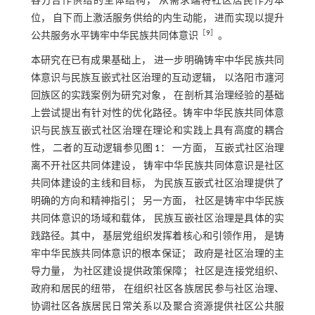
各方合作供给的主体结构， 从需求端将社区居民作为本
位， 自下而上激活服务供给的内生动能， 进而实现以提升
［
9
］
公共服务水平铸牢中华民族共同体意识
。
本研究在已有成果基础上， 进一步明确铸牢中华民族共同
体意识与民族互嵌式社区治理的互动逻辑， 以洛阳市瀍河
回族区的实践案例为研究对象， 在剖析其治理经验的基础
上尝试提出有针对性的优化路径。铸牢中华民族共同体意
识与民族互嵌式社区治理在理论和实践上具有高度的耦合
性， 二者的互动逻辑参见
图 1
： 一方面， 互嵌式社区治理
离不开社区共同体建设， 铸牢中华民族共同体意识是社区
共同体建设的主线和目标， 为民族互嵌式社区治理提供了
明确的方向和精神指引； 另一方面， 社区是铸牢中华民族
共同体意识的场域和载体， 民族互嵌社区治理是具体的实
践路径。其中， 基层党组织发挥着核心和引领作用， 是铸
牢中华民族共同体意识的根本保证； 政府是社区治理的主
导力量， 为社区建设提供政策保障； 社区是连接党组织、
政府和居民的纽带， 在组织社区各族居民参与社区治理、
协调社区各族居民日常关系以及聚合资源提供社区公共服