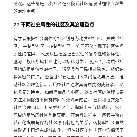
情况。这些都是此类社区在互嵌式社区建设过程中应聚焦
的治理重点。
2.2 不同社会属性的社区及其治理重点
有学者根据社会属性将社区划分为均质型社区、 异质型社
区、 并制型社区与转制型社区， 它们不仅体现了社区空间
属性的差异， 也反映出社区社会属性的复杂性和多样性，
瀍河回族区所辖社区也可以据此分类， 见
表 2
。均质型社
区指的是单位制的社区， 通常具有居民相对稳定、 组织结
构紧密的特点， 治理过程要注重引入新的理念与方法， 推
动社区治理创新。异质型社区通常具有居民构成复杂、 文
化多元的特点， 如新建商品房小区， 这类社区的治理需要
关注如何促进不同群体间的交流与融合， 营造和谐共处的
社区治理氛围。并制型社区主要指城中村与城郊村， 它们
与周边商品房社区互相交错， 在治理过程中， 应该平衡好
城市化发展与保持社区原有特色的关系。转制型社区虽然
在形式上已经完成城市化， 但在社区工作内容中仍保留了