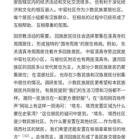
家街辖区内的经济活动和文化交流增多， 也有利于深化经
济和文化的相互嵌入。中窑社区作为少数民族聚居社区，
每个居民小组都有汉族群众， 在相处的过程中已经形成了
互相帮助、 互相尊重的氛围。
因宗教活动的需要， 回族居民往往会选择聚集在清真寺的
周围居住， 形成独特的“围寺而居”的居住格局。例如， 东
关清真寺周围居住着许多回族居民， 中窑清真寺旁边就是
中窑社区的小区， 马坡社区附近也有两座清真寺。瀍河回
族区的回民多以世代居住为主， 大部分少数民族居民仍聚
集居住； 在混居社区， 也存在少数民族和汉族居民分别集
中居住的情况。调研发现， 少数民族居民更希望和本民族
居民共同居住， 有居民提到“我们的生活习惯和习俗都不一
1
样， 跟同一民族住在一起更方便舒服”
。在“洛阳网百姓呼
声”网站上有这样一则询问： “塔东、 塔西安置区域为什么
要在史家湾？”这位居民的疑问中提到， “塔东、 塔西社区
是少数民族社区， 为什么要安置在其他社区……作为塔东、
塔西社区的居民， 我们希望还能安置在祖祖辈辈居住的地
［
12
］
方”
。总体而言， 瀍河回族区形成了各民族交错杂居