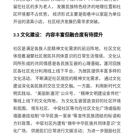
留在社区的多为老人， 发展民族特色经济的地理位置和社
区环境都不占优势， 经济形式主要是街巷中以家庭为单位
开设的清真小店， 社区经济发展仍需寻求突破。
3.3 文化建设： 内容丰富但融合度有待提升
社区是满足各族人民精神文化需求的前沿阵地， 社区文化
体现着凝聚社区居民共同体意识的日常生活情境， 文化认
同所形成的共同情感是各民族互嵌的心理基础。瀍河回族
区各社区充分利用线上线下平台， 为居民提供丰富多样的
文化活动， 不断满足社区居民的精神文化需求， 通过文化
建设深化各民族的交往交流交融。一方面， 利用新时代文
明实践站、 “美丽新瀍河”公众号、 “精神文明建设宣传栏”
等线上线下的文化阵地， 为文化互嵌营造良好的社区环境
和氛围， 塔东社区、 中窑社区等均在社区文化广场或临街
墙面悬挂绘制“中华民族一家亲”等宣传民族团结的标语和
方针政策， 中窑社区内建有“铸牢中华民族共同体意识”文
化广场， 供居民们日常进行文娱活动； 为进一步鼓励社区