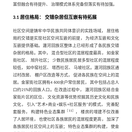
富但融合有待提升、 治理模式体系完备但落实有待加强。
3.1 居住格局： 交错杂居但互嵌有待拓展
社区空间是铸牢中华民族共同体意识的实践场域， 居住格
局的交错是实现社区空间互嵌的前提， 为经济互嵌和文化
互嵌提供基础。瀍河回族区整体上已经形成了各民族交错
杂居的格局。其中， 混合型社区的混居程度最高， 如金家
街社区、 旭升社区； 少数民族居民居多型社区的混居程度
较低， 如中窑社区、 塔西社区、 马坡社区。瀍河回族区通
过村改居、 棚户区改造等方式， 促进各民族在空间上的混
居。金家街社区拥有4 600余户常住居民， 其中包括占总人
口约21%的回族人口。在改造过程中， 瀍河回族区结合金
家街片区的区位、 文化资源等优势挖掘其历史文化和民族
文化， 引入“艺术+商业+娱乐+社区服务”的模式， 完善配
［
11
］
套服务， 构建特色业态集群
， 楼房的增建不仅改善
了人居环境， 也使社区各族居民的混居程度更高， 加深了
各族居民社区空间上的互嵌； 特色业态集群的构建， 使金