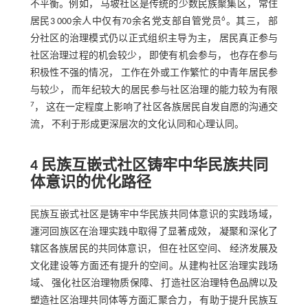
不平衡。例如， 马坡社区是传统的少数民族聚集区， 常住
6
居民3 000余人中仅有70余名党支部自管党员
。其三， 部
分社区的治理模式仍以正式组织主导为主， 居民真正参与
社区治理过程的机会较少， 即使有机会参与， 也存在参与
积极性不强的情况， 工作在外或工作繁忙的中青年居民参
与较少， 而年纪较大的居民参与社区治理的能力较为有限
7
， 这在一定程度上影响了社区各族居民自发自愿的沟通交
流， 不利于形成更深层次的文化认同和心理认同。
4 民族互嵌式社区铸牢中华民族共同
体意识的优化路径
民族互嵌式社区是铸牢中华民族共同体意识的实践场域，
瀍河回族区在治理实践中取得了显著成效， 凝聚和深化了
辖区各族居民的共同体意识， 但在社区空间、 经济发展及
文化建设等方面还有提升的空间。从建构社区治理实践场
域、 强化社区治理物质保障、 打造社区治理特色品牌以及
塑造社区治理共同体等方面汇聚合力， 有助于提升民族互