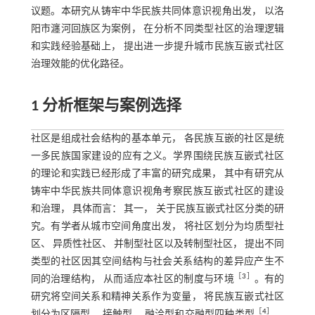
议题。本研究从铸牢中华民族共同体意识视角出发， 以洛
阳市瀍河回族区为案例， 在分析不同类型社区的治理逻辑
和实践经验基础上， 提出进一步提升城市民族互嵌式社区
治理效能的优化路径。
1 分析框架与案例选择
社区是组成社会结构的基本单元， 各民族互嵌的社区是统
一多民族国家建设的应有之义。学界围绕民族互嵌式社区
的理论和实践已经形成了丰富的研究成果， 其中有研究从
铸牢中华民族共同体意识视角考察民族互嵌式社区的建设
和治理， 具体而言： 其一， 关于民族互嵌式社区分类的研
究。有学者从城市空间角度出发， 将社区划分为均质型社
区、 异质性社区、 并制型社区以及转制型社区， 提出不同
类型的社区因其空间结构与社会关系结构的差异应产生不
［
3
］
同的治理结构， 从而适应本社区的制度与环境
。有的
研究将空间关系和精神关系作为变量， 将民族互嵌式社区
［
4
］
划分为区隔型、 接触型、 融洽型和交融型四种类型
。