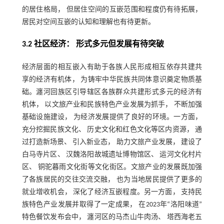
的居住格局， 但居住空间的互嵌范围和程度仍有待拓展，
居民对空间互嵌的认知和理解也有待更新。
3.2 社区经济： 形式多元但发展有待突破
经济层面的相互嵌入有助于各族人民形成相互依存共建共
享的经济有机体， 为铸牢中华民族共同体意识奠定物质基
础。瀍河回族区引导辖区各族群众共建形式多元的经济有
机体， 以文旅产业和民族特色产业发展为抓手， 不断加强
基础设施建设， 为经济发展提供了良好的环境。一方面，
充分挖掘民族文化、 历史文化和红色文化等区内资源， 通
过打造新场景、 引入新业态， 助力文旅产业发展， 建设了
白马寺片区、 汉魏洛阳故城遗址博物馆区、 运河文化村片
区、 铜驼暮雨文化街等文化街区。文旅产业的发展既加强
了各族居民的交往交流交融， 也为当地居民提供了更多的
就业增收机会， 深化了经济互嵌程度。另一方面， 支持民
族特色产业发展并取得了一定成果， 在2023年“洛阳味道”
特色餐饮发布会中， 瀍河区的马杰山牛肉汤、 塔西海老五