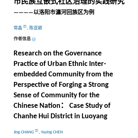
市民族互嵌式社区治理的实践研究
————以洛阳市瀍河回族区为例
常晶
,
陈亚颖
作者信息
+
Research on the Governance
Practice of Urban Ethnic Inter-
embedded Community from the
Perspective of Forging a Strong
Sense of Community for the
Chinese Nation： Case Study of
Chanhe Hui District in Luoyang
Jing CHANG
,
Yaying CHEN