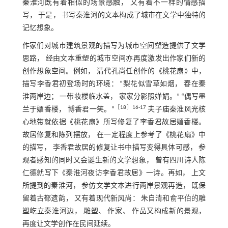
秦淮河既有着相似的场景感触， 又有着不一样的情感描
写， 于是， 书写秦淮河的文本构成了城市在文学中独特的
记忆想象。
作家们对城市建筑景观的描写为城市空间塑造提供了文学
思路， 经由文本重塑的城市空间亦再度激发出作家们新的
创作想象空间。例如， 清代孔尚任创作的《桃花扇》中，
描写李香君初登场时的环境： “梨花似雪草如烟， 春在秦
淮两岸边； 一带妆楼临水盖， 家家分影照婵娟。” “偶写墨
［
18
］16-17
兰于媚香楼， 博香君一笑。”
夫子庙秦淮风光核
心地带就依据《桃花扇》所写修复了李香君故居媚香楼。
故居修复和陈列摆放， 在一定程度上参考了《桃花扇》中
的描写， 李香君故居的修复让书中描写变得具体可感， 参
观者感知的同时又会诞生新的文学想象， 曾有四川诗人陈
仁德就写下《秦淮河夜访李香君故居》一诗。再如， 上文
所提到的秦淮河， 参仿文学文本进行两岸景观再造， 既保
留着古都遗韵， 又有着现代新风尚： 朱自清和俞平伯的雕
塑屹立秦淮河边， 雕塑、 作家、 作品又构成新的景观，
再度让文学创作在民间延续。