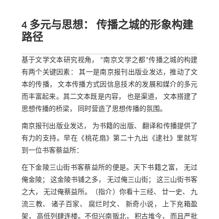
4 多元与思想： 传播之城的形象构建
路径
基于文学文本研究视角， “南京文学之都”传播之城的构建
有两个关键因素： 其一是南京报刊出版业发达，推动了文
本的传播， 文本传播方式因信息技术的发展和媒介的多元
而丰富起来。其二文本既是内容， 也是渠道， 文本搭建了
思想传播的桥梁， 同时营造了思想传播的氛围。
南京报刊出版业发达， 为书籍的出版、 翻译和传播提供了
有力的支持。早在《桃花扇》第二十九出《逮社》里就写
到一位书客蔡益所：
在下金陵三山街书客蔡益所的便是。天下书籍之富， 无过
俺金陵； 这金陵书铺之多， 无过俺三山街； 这三山街书客
之大， 无过俺蔡益所。（指介）你看十三经、 廿一史、 九
流三教、 诸子百家、 腐烂时文、 新奇小说， 上下充箱盈
架， 高低列肆连楼。不但兴南贩北， 积古堆今， 而且严批