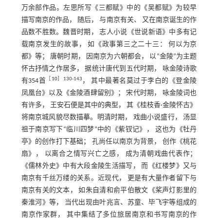
万余部作品。左思所写《三都赋》中的《吴都赋》为较早
描写南京的作品， 随后， 与南京有关、 又在南京诞生的作
品数不胜数。魏晋时期， 志人小说《世说新语》中多有记
载南京发生的故事， 如《政事第三之二十三： 何以为京
都》等； 唐朝时期， 因南京为六朝都会， 以“金陵”为主题
怀古抒情之作居多， 据统计唐代到五代时期， 咏金陵诗歌
［
10
］130-143
有354首
， 其中最著名莫过于李白的《登金陵
凤凰台》以及《金陵酒肆留别》； 宋代时期， 咏金陵词也
有许多， 王安石便是其中的典型， 其《桂枝香·金陵怀古》
将南京城风貌尽数描摹。明清时期， 戏曲小说盛行， 汤显
祖于南京写下“临川四梦”中的《紫钗记》， 这也为《牡丹
亭》的创作打下基础； 孔尚任以南京为背景， 创作《桃花
扇》， 以离合之情写兴亡之感， 成为清朝戏曲代表作；
《儒林外史》中有大段金陵生活描写， 而《红楼梦》又与
南京有千丝万缕的关系。近现代， 更是有大量作者留下与
南京有关的文本， 如朱自清和俞平伯散文《桨声灯影里的
秦淮河》等， 当代出现由叶兆言、苏童、毕飞宇等组成的
南京作家群， 其中集结了多位旅居南京和书写南京的作