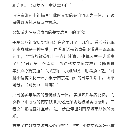
3
和姿色。（网友ID： 童话CORN）
《泊秦淮》中的描写与此时真实的秦淮河融为一体， 让读
者得以深刻理解诗中意境。
又如游客在品尝南京的美食后写下的评论：
子承父业的安庆馄饨已经在这里开了十几年。看老板包馄
饨本身就是一种享受， 再看着透亮的筒骨汤灌进一碗碗馄
饨里， 馄饨的鲜香配上一点儿辣油， 也算人生一大乐事
了！定居江宁（今南京）的清代文学家袁枚在《随园食
单》点心篇提道： “小馄饨， 小如龙眼， 用鸡汤下之。”可
见小馄饨文化一直扎根于南京老百姓的日常生活中， 密不
4
可分。（网友ID： 蝴蝶）
此时游客与读者的身份融为一体， 美食唤起读者记忆， 而
袁枚书中所写的南京饮食文化更深切地被游客所感知， 二
者之间形成良好互动， 进一步延伸出对南京城市形象的感
知。
有市民在对南京城市推介中曾写： “有一个南京作家叶兆言