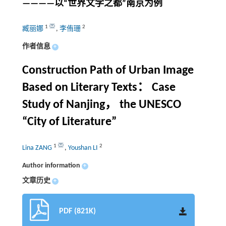
————以“世界文学之都”南京为例
1
2
臧丽娜
,
李侑珊
作者信息
+
Construction Path of Urban Image
Based on Literary Texts： Case
Study of Nanjing， the UNESCO
“City of Literature”
1
2
Lina ZANG
,
Youshan LI
Author information
+
文章历史
+
PDF (821K)