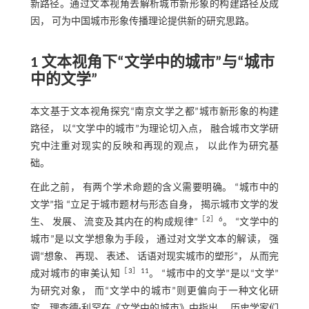
新路径。通过文本视角去解析城市新形象的构建路径及成
因， 可为中国城市形象传播理论提供新的研究思路。
1 文本视角下“文学中的城市”与“城市
中的文学”
本文基于文本视角探究“南京文学之都”城市新形象的构建
路径， 以“文学中的城市”为理论切入点， 融合城市文学研
究中注重对现实的反映和再现的观点， 以此作为研究基
础。
在此之前， 有两个学术命题的含义需要明确。 “城市中的
文学”指 “立足于城市题材与形态自身， 揭示城市文学的发
［
2
］6
生、 发展、 流变及其内在的构成规律”
。 “文学中的
城市”是以文学想象为手段， 通过对文学文本的解读， 强
调“想象、 再现、 表述、 话语对现实城市的塑形”， 从而完
［
3
］11
成对城市的审美认知
。 “城市中的文学”是以“文学”
为研究对象， 而“文学中的城市”则更偏向于一种文化研
究。理查德·利罕在《文学中的城市》中指出， 历史学家们