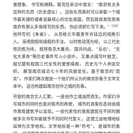
者想象、 书写和阐释。葛亮在采访中曾言： “南京有太多
这样的东西（历史遗址）， 这些东西真的可以承载一个城
市最关键的或者说最核心的文化底蕴。然后我就发现原来
［
16
］
南京有那么多值得写的东西， 你必须把它写下来。”
他所写的《朱雀》， 从苏格兰华裔青年许廷迈的视角引
入， 采用倒叙和插叙的手法， 以时势动荡为经， 以三代女
性历练为纬， 既将南京大屠杀、 国共内战、 “反右”、 “文
化大革命”等历史事件写入小说中， 又重点描写叶毓芝、
程忆楚和程囡三代女性的爱恨嗔痴， 历史与个人命运交
织， 展现南京城近七十年的风貌变化。基于南京的“现
实”， 作家们再次塑造一个他们所认为的南京形象于文学文
本中， 这也构建起南京创作之城的形象。
开放的南京文人汇聚， 一座创作之城油然而生。作家们书
写城市的同时也是对城市的再塑， 城市的具象形态经由城
市景观建筑予以呈现。一些代表性的景观建筑在不同时期
被多次书写并被赋予不同的时代意义， 这使之由地理地标
延伸为文学地标。文学地标是一种“符号”， 是城市的象