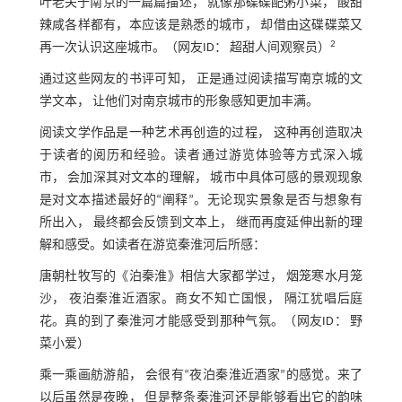
叶老关于南京的一篇篇描述， 就像那碟碟配粥小菜， 酸甜
辣咸各样都有，本应该是熟悉的城市， 却借由这碟碟菜又
2
再一次认识这座城市。（网友ID： 超甜人间观察员）
通过这些网友的书评可知， 正是通过阅读描写南京城的文
学文本， 让他们对南京城市的形象感知更加丰满。
阅读文学作品是一种艺术再创造的过程， 这种再创造取决
于读者的阅历和经验。读者通过游览体验等方式深入城
市， 会加深其对文本的理解， 城市中具体可感的景观现象
是对文本描述最好的“阐释”。无论现实景象是否与想象有
所出入， 最终都会反馈到文本上， 继而再度延伸出新的理
解和感受。如读者在游览秦淮河后所感：
唐朝杜牧写的《泊秦淮》相信大家都学过， 烟笼寒水月笼
沙， 夜泊秦淮近酒家。商女不知亡国恨， 隔江犹唱后庭
花。真的到了秦淮河才能感受到那种气氛。（网友ID： 野
菜小爱）
乘一乘画舫游船， 会很有“夜泊秦淮近酒家”的感觉。来了
以后虽然是夜晚， 但是整条秦淮河还是能够看出它的韵味