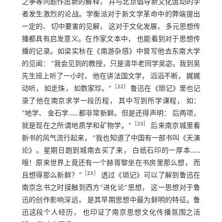
之争等问题作出新的解释， 并与北京倡导新文化运动的学
者发生激烈的论战。学衡派对于新文学革命中的弊端提出
一定的、 切中要害的见解， 这对于文化发展， 多元思想传
播都具有启发意义。在作家文本中， 也能看到对于思想传
播的记录。如梁实秋在《南游杂感》中曾写他去东南大学
的见闻： “我会见到的教授，只是清华老同学吴宓。我到吴
先生班上听了一小时， 他在讲法国文学， 滔滔不断， 娓娓
［
22
］
动听， 如走珠， 如数家珍。”
鲁迅在《琐记》里也记
录了他在南京求学一段历程， 其中写到所学课程， 如：
“地学、 金石学……都非常新鲜。但是还得声明： 后两项，
［
23
］
就是现在之所谓地质学和矿物学。”
后来南京城里看
新书的风气流行起来， “我也知道了中国有一部书叫《天演
论》。星期日跑到城南去买了来， 白纸石印的一厚本……
哦！原来世界上竟还有一个赫胥黎坐在书房里那么想， 而
［
23
］
且想得那么新鲜？”
透过《琐记》可以了解到鲁迅在
南京念书之时接触到西方“进化论”思想， 这一思想对于鲁
迅的创作影响深远， 是其早期思想中最为鲜明的特征。鲁
迅这段个人经历， 也印证了南京思想文化传播氛围之活