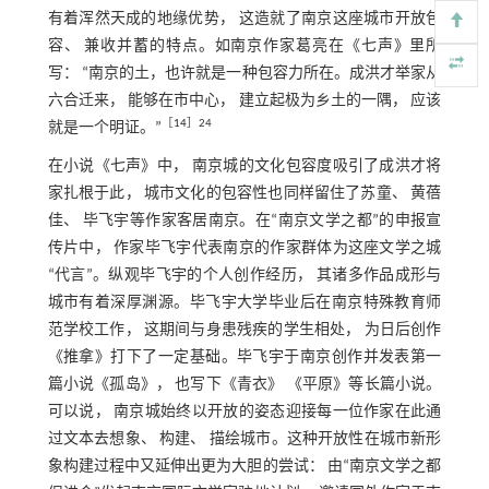
有着浑然天成的地缘优势， 这造就了南京这座城市开放包
容、 兼收并蓄的特点。如南京作家葛亮在《七声》里所
写： “南京的土，也许就是一种包容力所在。成洪才举家从
六合迁来， 能够在市中心， 建立起极为乡土的一隅， 应该
［
14
］24
就是一个明证。”
在小说《七声》中， 南京城的文化包容度吸引了成洪才将
家扎根于此， 城市文化的包容性也同样留住了苏童、 黄蓓
佳、 毕飞宇等作家客居南京。在“南京文学之都”的申报宣
传片中， 作家毕飞宇代表南京的作家群体为这座文学之城
“代言”。纵观毕飞宇的个人创作经历， 其诸多作品成形与
城市有着深厚渊源。毕飞宇大学毕业后在南京特殊教育师
范学校工作， 这期间与身患残疾的学生相处， 为日后创作
《推拿》打下了一定基础。毕飞宇于南京创作并发表第一
篇小说《孤岛》， 也写下《青衣》 《平原》等长篇小说。
可以说， 南京城始终以开放的姿态迎接每一位作家在此通
过文本去想象、 构建、 描绘城市。这种开放性在城市新形
象构建过程中又延伸出更为大胆的尝试： 由“南京文学之都