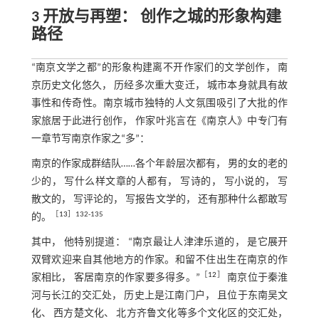
3 开放与再塑： 创作之城的形象构建
路径
“南京文学之都”的形象构建离不开作家们的文学创作， 南
京历史文化悠久， 历经多次重大变迁， 城市本身就具有故
事性和传奇性。南京城市独特的人文氛围吸引了大批的作
家旅居于此进行创作， 作家叶兆言在《南京人》中专门有
一章节写南京作家之“多”：
南京的作家成群结队……各个年龄层次都有， 男的女的老的
少的， 写什么样文章的人都有， 写诗的， 写小说的， 写
散文的， 写评论的， 写报告文学的， 还有那种什么都敢写
［
13
］132-135
的。
其中， 他特别提道： “南京最让人津津乐道的， 是它展开
双臂欢迎来自其他地方的作家。和留不住出生在南京的作
［
12
］
家相比， 客居南京的作家要多得多。”
南京位于秦淮
河与长江的交汇处， 历史上是江南门户， 且位于东南吴文
化、 西方楚文化、 北方齐鲁文化等多个文化区的交汇处，