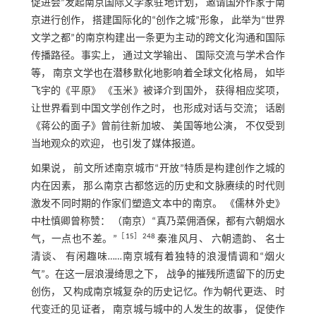
促进会”发起南京国际文学家驻地计划， 邀请国外作家于南
京进行创作， 搭建国际化的“创作之城”形象， 此举为“世界
文学之都”的南京构建出一条更为主动的跨文化沟通和国际
传播路径。事实上， 通过文学输出、 国际交流与学术合作
等， 南京文学也在潜移默化地影响着全球文化格局， 如毕
飞宇的《平原》 《玉米》被译介到国外， 获得相应奖项，
让世界看到中国文学创作之时， 也形成对话与交流； 话剧
《蒋公的面子》曾前往新加坡、 美国等地公演， 不仅受到
当地观众的欢迎， 也引发了媒体报道。
如果说， 前文所述南京城市“开放”特质是构建创作之城的
内在因素， 那么南京古都悠远的历史和文脉赓续的时代则
激发不同时期的作家们塑造文本中的南京。 《儒林外史》
中杜慎卿曾称赞： （南京）“真乃菜佣酒保，都有六朝烟水
［
15
］248
气，一点也不差。”
秦淮风月、 六朝遗韵、 名士
清谈、 有闲趣味……南京城有着独特的浪漫情调和“烟火
气”。在这一层浪漫绮思之下， 战争的摧残所遗留下的历史
创伤， 又构成南京城复杂的历史记忆。作为朝代更迭、 时
代变迁的见证者， 南京城与城中的人发生的故事， 促使作