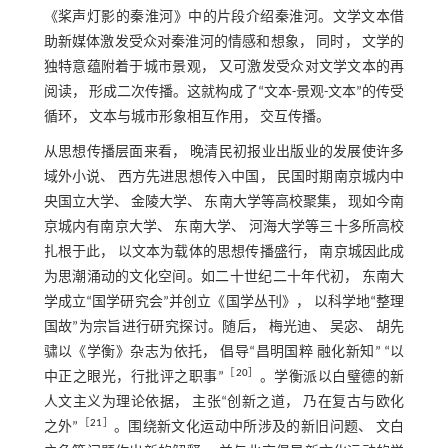
《桨声灯影的秦淮河》中的片段介绍秦淮河。文学文本借
助新媒体激发受众对秦淮河的情感和想象， 同时， 文学的
独特意蕴附着于城市景观， 又可激发受众对文学文本的再
阅读， 形成二次传播。这就构成了“文本-景观-文本”的传受
循环， 文本与城市形象相互作用， 交互传播。
从思想传播层面来看， 晚清民初报业出版业的发展使许多
域外小说、 西方先进思想传入中国， 民国时期南京城内中
央国立大学、 金陵大学、 东南大学等高校聚集， 现如今南
京城内有南京大学、 东南大学、 河海大学等三十多所高校
扎根于此， 以文本为载体的思想传播盛行， 南京城因此成
为思潮涌动的文化空间。如二十世纪二十年代初， 东南大
学成立“国学研究会”并创立《国学丛刊》， 以科学地“整理
国故”为宗旨进行研究探讨。随后， 梅光迪、 吴宓、 胡先
骕以《学衡》杂志为依托， 倡导“昌明国粹 融化新知” “以
［
20
］
中正之眼光，行批评之职事”
。学衡派以白璧德的新
人文主义为理论依据， 主张“创新之道， 乃在复古与欧化
［
21
］
之外”
。围绕新文化运动中所涉及的新旧问题、 文白