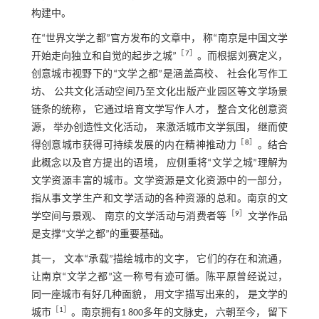
构建中。
在“世界文学之都”官方发布的文章中， 称“南京是中国文学
［
7
］
开始走向独立和自觉的起步之城”
。而根据刘赛定义，
创意城市视野下的“文学之都”是涵盖高校、 社会化写作工
坊、 公共文化活动空间乃至文化出版产业园区等文学场景
链条的统称， 它通过培育文学写作人才， 整合文化创意资
源， 举办创造性文化活动， 来激活城市文学氛围， 继而使
［
8
］
得创意城市获得可持续发展的内在精神推动力
。结合
此概念以及官方提出的语境， 应侧重将“文学之城”理解为
文学资源丰富的城市。文学资源是文化资源中的一部分，
指从事文学生产和文学活动的各种资源的总和。南京的文
［
9
］
学空间与景观、 南京的文学活动与消费者等
文学作品
是支撑“文学之都”的重要基础。
其一， 文本“承载”描绘城市的文字， 它们的存在和流通，
让南京“文学之都”这一称号有迹可循。陈平原曾经说过，
同一座城市有好几种面貌， 用文字描写出来的， 是文学的
［
1
］
城市
。南京拥有1 800多年的文脉史， 六朝至今， 留下