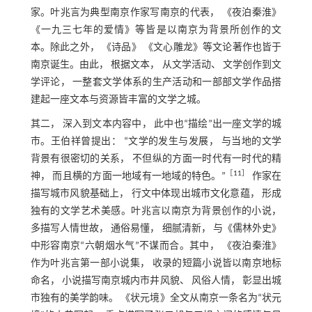
家。叶兆言为典型南京作家写南京的代表， 《夜泊秦淮》
《一九三七年的爱情》等皆是以南京为背景所创作的文
本。除此之外， 《诗品》 《文心雕龙》等文论著作也皆于
南京诞生。由此， 根据文本， 从文学活动、 文学创作到文
学评论， 一整套文学体系的生产活动和一部部文学作品搭
建起一座文本与资源皆丰富的文学之城。
其二， 深入到文本内容中， 此中也“描绘”出一座文学的城
市。王伯祥曾提出： “文学的发生与发展， 与当地的文学
背景有很密切的关系， 不但纵的方面一时代有一时代的精
［
11
］
神， 而且横的方面一地域有一地域的特色。”
作家在
描写城市风貌基础上， 行文中体现出城市文化意蕴， 形成
独有的文学艺术美感。叶兆言以南京为背景创作的小说，
多描写人情世故， 通俗易懂， 细腻清新， 与《儒林外史》
中形容南京“六朝烟水气”不谋而合。其中， 《夜泊秦淮》
作为叶兆言第一部小说集， 收录的短篇小说皆以南京地标
命名， 小说描写南京城内市井风貌、 风俗人情， 彰显出城
市独有的美学韵味。 《状元境》全文从南京一条名为“状元