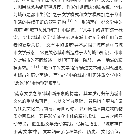
力图用概念系统解释城市， 作家们则借助想象系统。他认
为城市是都市生活加之于文学模式和文学模式加之于都市
［
4
］3
生活的持续不断的双重建构
。张鸿声在《“文学中的
城市”与“城市想象”研究》中提道： “‘文学中的城市’这一概
念， 要比‘城市文学’能够揭示更多城市对文学的作用与两
者的复杂关联。 ‘文学中的城市’并不局限于城市题材与城
市文学形态， 它更关心城市所造成于人的城市知识， 带来
的对城市的不同叙述， 以印证于某一阶段、 某一地域的精
［
5
］
神诉求。”
“城市中的文学”希望通过文本研究勾勒出现
实城市的历史面貌， 而“文学中的城市”则更注重文学中的
“想象”和“虚构”的“城市”。
“南京文学之都”城市新形象的构建， 其本质可归结为城市
文化的重塑和再建， 它以文学为基础， 背后指向更为广阔
的社会文化生活领域。与此同时， 城市既是人类建构的物
质空间载体，又是形塑文化主体的精神场域， 二者之间互
动转换， 催生出文学活动实践。张英进指出： “城市存在
于其‘文本’中， 文本涵盖了心理体验、 历史、 文化价值，