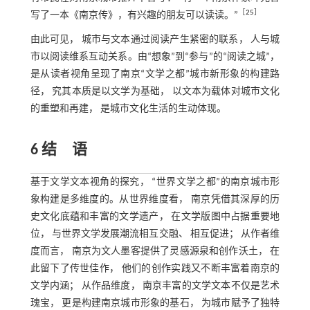
［
25
］
写了一本《南京传》，有兴趣的朋友可以读读。”
由此可见， 城市与文本通过阅读产生紧密的联系， 人与城
市以阅读维系互动关系。由“想象”到“参与”的“阅读之城”，
是从读者视角呈现了南京“文学之都”城市新形象的构建路
径， 究其本质是以文学为基础， 以文本为载体对城市文化
的重塑和再建， 是城市文化生活的生动体现。
6 结 语
基于文学文本视角的探究， “世界文学之都”的南京城市形
象构建是多维度的。从世界维度看， 南京凭借其深厚的历
史文化底蕴和丰富的文学遗产， 在文学版图中占据重要地
位， 与世界文学发展潮流相互交融、 相互促进； 从作者维
度而言， 南京为文人墨客提供了灵感源泉和创作沃土， 在
此留下了传世佳作， 他们的创作实践又不断丰富着南京的
文学内涵； 从作品维度， 南京丰富的文学文本不仅是艺术
瑰宝， 更是构建南京城市形象的基石， 为城市赋予了独特