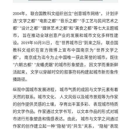
2004年， 联合国教科文组织创立“创意城市网络”， 计划评
选“文学之都” “电影之都” “音乐之都” “手工艺与民间艺术之
都” “设计之都” “媒体艺术之都”和“美食之都”等七大主题城
市， 旨在推动全球创意产业的发展和城市文化多样性建
设。2019年10月31日， 在“世界城市日”到来之际， 联合国
教科文组织在官方微博上宣布中国南京为“世界文学之
都”， 南京成为迄今为止中国唯一获此荣誉的城市。既往
“六朝古都” “龙蟠虎踞”的城市形象塑造， 因文学而重新鲜
活起来， 文学以穿越时空的叙事符码构建起城市新形象传
播路径。
纵观中国城市发展进程， 城市气质的成因与文学元素有着
天然的联系。城市文化、 人文风俗以及城市景观等为作家
的创作提供灵感的土壤， 孕育出丰富多彩、 表现城市特质
的文学作品。作家通过文学书写， 以文本作品的形式对城
市进行形象塑造和情感表达。由此， 城市与文学之间通过
作家的创作建立起一种“隐秘”的“共生”关系， “隐秘”表现