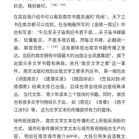
［
18
］190
妙选， 精刻善印。
在其自我介绍中可以看到南京书籍流通的“热闹”， 天下之
书在南京都可以找到。在张梅庵所写的《金陵一周记》中
也有写道： “午后至夫子庙购旧书若干部……夫子庙书肆最
多， 阮囊羞涩， 不能多致古籍。然每过书肆，必翻阅一
［
19
］
遍， 聊尝吾愿。”
这些都体现出南京书籍传播之发
1
达。当前的南京拥有中国最大的出版企业凤凰集团
， 旗下
出版众多文学书籍和典故。依托“南京文学之都”这一事
件， 南京出版社规划出版文学之都系列丛书， 第一辑包含
《诗国南京》 《建康实录》 《随园诗话》 《笠翁对韵·闲
情偶寄》经典文库已出版， 后续也将会陆续出版经典译
丛、 当代文库、 青少年读本三个版块的书籍。同时， 南京
也有很多文学刊物驻扎于此， 如《雨花》 《青春》 《扬子
江诗刊》等， 这为文学文本的传播提供有力的载体。
除传统纸媒外， 南京文学文本在传播形式上积极采用新的
方式， 城市形象传播将文学文本与城市景观相结合生产内
容， 例如在南京城市推介APP中， 大段引用朱自清散文