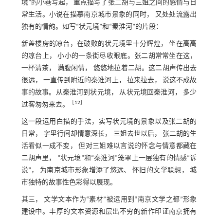
境”的小巷写起， 重点描写了张二胡与三姐之间的感情与日
常生活。小说在描摹南京城市景象的同时， 又处处流露出
独有的情韵。如写“状元境”和“秦淮河”的片段：
新盖楼房的凉台，在破败的状元境里十分辉煌， 坐在高高
的凉台上， 小小的一条街尽收眼底。张二胡常常坐在这，
一杯清茶， 满腹闲情， 悠悠地拉着二胡。这二胡声传出去
很远， 一直传到附近的秦淮河上， 拉来拉去， 说这不成故
事的故事。从秦淮河到状元境， 从状元境回秦淮河， 多少
［
12
］
过客匆匆来去。
这一段运用白描的手法，实写状元境的景象以及张二胡的
日常， 字里行间却情意深长， 三姐去世以后， 张二胡的生
活看似一成不变， 但对三姐难以言说的怀念与情意都藏在
二胡声里， “状元境”和“秦淮河”笼罩上一层独有的情感“诉
说”， 为南京城市形象增添了悠远、 怀旧的文学联想， 城
市独特的故事性色彩得以展现。
其三， 文学文本作为“素材”被运用到“南京文学之都”形象
建设中。丰厚的文本资源和层出不穷的新作印证南京拥有