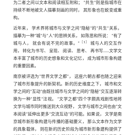
为二者之间以文本和阅读相互附和； “共生”则是指城市在
持续不断地被文人描摹刻画的同时， 其形象也在蜕变或重
构。
近年来， 学术界将城市与文学之间“隐秘”的“共生”关系，
描摹为一种“城”与“人”的思辨关系， 如陈思和所说： “有了
［
1
］
城与人， 就会有说不完的故事。”
城与人的交互作
用， 转化为书写、 呈现、 阅读、 思考、 再书写……文学文
本丰富了城市的历史想象和文化记忆， 成为城市形象构建
的重要因素。
南京被评选为“世界文学之都”， 这座六朝古都也随之迎来
了城市形象提升的新契机。新的历史维度之下， 城市和文
学之间的“互动”由既往城市与文学之间的“隐秘”交互逐渐转
换为一种“显性”注视。 “文学之都”四个字颇具戏剧性地将
文学与城市同时推送到大众视野， 文学与城市之间也由“文
本阅读”延伸出更多“交流互动”的可能。如果说， 文学是南
京城市新形象构建与传播的基础要义， 那么文本作为文学
的具象载体， 则在新的历史阶段为城市新形象建构提供了