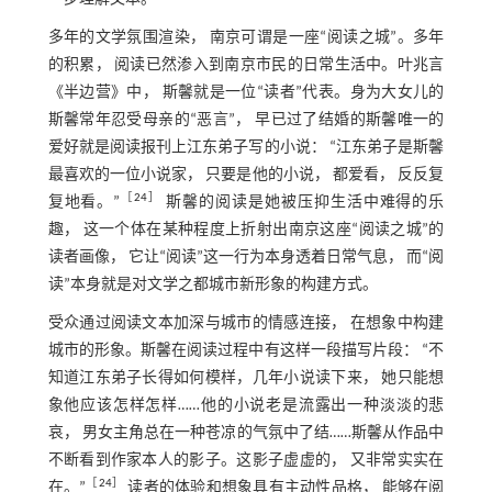
多年的文学氛围渲染， 南京可谓是一座“阅读之城”。多年
的积累， 阅读已然渗入到南京市民的日常生活中。叶兆言
《半边营》中， 斯馨就是一位“读者”代表。身为大女儿的
斯馨常年忍受母亲的“恶言”， 早已过了结婚的斯馨唯一的
爱好就是阅读报刊上江东弟子写的小说： “江东弟子是斯馨
最喜欢的一位小说家， 只要是他的小说， 都爱看， 反反复
［
24
］
复地看。”
斯馨的阅读是她被压抑生活中难得的乐
趣， 这一个体在某种程度上折射出南京这座“阅读之城”的
读者画像， 它让“阅读”这一行为本身透着日常气息， 而“阅
读”本身就是对文学之都城市新形象的构建方式。
受众通过阅读文本加深与城市的情感连接， 在想象中构建
城市的形象。斯馨在阅读过程中有这样一段描写片段： “不
知道江东弟子长得如何模样，几年小说读下来， 她只能想
象他应该怎样怎样……他的小说老是流露出一种淡淡的悲
哀， 男女主角总在一种苍凉的气氛中了结……斯馨从作品中
不断看到作家本人的影子。这影子虚虚的， 又非常实实在
［
24
］
在。”
读者的体验和想象具有主动性品格， 能够在阅