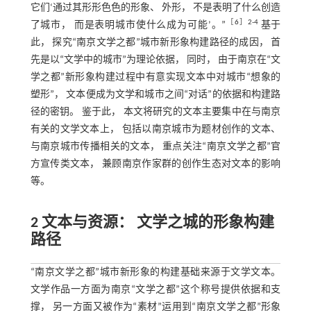
它们‘通过其形形色色的形象、 外形， 不是表明了什么创造
［
6
］2-4
了城市， 而是表明城市使什么成为可能’。”
基于
此， 探究“南京文学之都”城市新形象构建路径的成因， 首
先是以“文学中的城市”为理论依据， 同时， 由于南京在“文
学之都”新形象构建过程中有意实现文本中对城市“想象的
塑形”， 文本便成为文学和城市之间“对话”的依据和构建路
径的密钥。 鉴于此， 本文将研究的文本主要集中在与南京
有关的文学文本上， 包括以南京城市为题材创作的文本、
与南京城市传播相关的文本， 重点关注“南京文学之都”官
方宣传类文本， 兼顾南京作家群的创作生态对文本的影响
等。
2 文本与资源： 文学之城的形象构建
路径
“南京文学之都”城市新形象的构建基础来源于文学文本。
文学作品一方面为南京“文学之都”这个称号提供依据和支
撑， 另一方面又被作为“素材”运用到“南京文学之都”形象