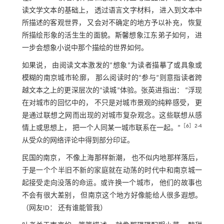
读文学文本的基础上， 透过语言文字材料， 进入到文本中
所描述的客观世界， 又会对不确定的地方予以补充， 恢复
所描绘形象的活生生的面貌。斯馨想象江东弟子如何， 进
一步会想象小说中那个描绘的世界如何。
如果说， 由阅读文本激发的“想象”为读者描摹了或具象或
模糊的南京城市轮廓， 那么阅读时的“参与”则意指读者跨
越文本之上的更深层次的“读城”体验。张英进指出： “浮现
在对城市的回忆中的， 不只是对城市景观的纯粹感受， 更
是通过联想之网而出现的对城市复杂观念。这些联想从感
［
6
］2-4
情上或思想上， 把一个人同某一城市联系在一起。”
从受众的网络评论中得到部分印证。
民国的南京， 不像上海那样新潮， 也不似内地那样落后，
于是一个个半旧不新的家庭就在动荡的时代中和南京城一
起接受走向没落的命运。或许换一个城市， 他们的故事也
不会有很大差别， 但南京这个地方好像能给人很多遐想。
（网友ID： 还有谁能管我）