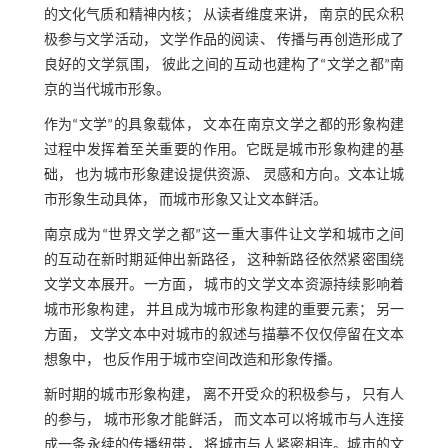
的文化气质和精神内核； 从读者维度来讲， 南京的民众积
极参与文学活动， 文学作品的阅读、 传播与再创造形成了
良好的文学氛围， 彼此之间的互动也建构了“文学之都”南
京的当代城市形象。
作为“文学”的具象载体， 文本在南京文学之都的形象构建
过程中发挥着至关重要的作用。它既是城市形象构建的基
础， 也为城市形象建设提供资源、 灵感和方向。文本让城
市形象生动具体， 而城市形象又让文本鲜活。
南京成为“世界文学之都”这一重大事件让文学和城市之间
的互动在新时期延伸出新路径， 这种新路径依然紧密围绕
文学文本展开。一方面， 城市的文学文本资源持续影响着
城市形象构建， 并且成为城市形象构建的重要元素； 另一
方面， 文学文本中对城市的叙述与描摹不仅仅停留在文本
想象中， 也反作用于城市空间改造和形象传播。
新时期的城市形象构建， 离不开受众的积极参与， 只有人
的参与， 城市形象才能鲜活， 而文本可以将城市与人连接
成一条永续的传播纽带， 将城市与人紧密相连。城市的文