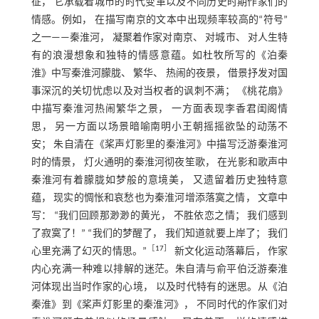
征， 它承载着城市的时代变革以及不同历史时期作家们的
情感。例如， 在描写南京的文本中出现频率较高的“符号”
之一——秦淮河， 凝聚着作家对南京、 对城市、 对人生特
有的浪漫想象和独特的情感意蕴。如杜牧所写的《泊秦
淮》中写秦淮河朦胧、 繁华、 热闹的夜景， 借景抒发对国
事深沉的关切忧虑以及对当权者的讽刺不满； 《桃花扇》
中描写秦淮河热闹繁华之景， 一方面表现李香君闺阁情
思， 另一方面以场景暗喻南明小王朝摇摇欲坠的动荡不
安； 朱自清在《桨声灯影里的秦淮河》中描写泛游秦淮河
时的情景， 灯火通明的秦淮河彻夜笙歌， 在光影和歌声中
秦淮河有着朦胧如梦般的意境美， 又遗留着历史独特意
蕴， 现实的惆怅和哀愁也为秦淮河增添落寞之情， 文章中
写： “我们回顾那渺渺的黄光， 不胜依恋之情； 我们感到
了寂寞了！” “我们的梦醒了， 我们知道就要上岸了； 我们
［
17
］
心里充满了幻灭的情思。”
新文化运动落幕后， 作家
内心充满一种难以排解的迷茫。朱自清与俞平伯泛游秦淮
河体现出当时作家的心境， 以及时代特有的迷思。从《泊
秦淮》到《桨声灯影里的秦淮河》， 不同时代的作家们对