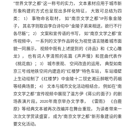
“世界文学之都”这一称号的实力， 文本素材应用于城市新
形象构建的方式也呈现出多样化特征， 大致可总结为四
类： 1） 事物命名取材， 如“南京文学之都”IP形象金陵
子， 其名字则取自李白诗句中“金陵子弟来相送，欲行不行
各尽觞”； 2） 文案和宣传语的书写， 如“南京文学之都”宣
传视频中， 一系列的文学作品转化为视觉语言随着城市面
貌一同展示， 视频中既有上述提到的《诗品》和《文心雕
龙》， 也有词人李清照的名篇《声声慢》和昆曲代表作
《桃花扇》； 3） 城市景观、 空间改造的运用， 典型如南
京三号线地铁空间内建造的“红楼梦”特色车站， 车站墙壁
上生动绘制了《红楼梦》中金陵十二钗史湘云醉眠芍药裀
等经典场景； 4） 文本与城市文化活动相结合， 例如在“南
京文学之都”宣传视频中展现了温方伊《蒋公的面子》的剧
场表演片段。2020年南京举办文学季， 《雷雨》 《白鹿
原》等经典文本被再次改编并在舞台重现， 为读者带来一
次次文学赏读盛宴， 成为“南京文学之都”新形象建设的重
要文化活动。