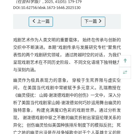
（社会科学版）
, 2025, 41(05): 179-179
DOI:10.62756/xbsk.1673-1646.2025130
上一篇
下一篇
戏剧艺术作为人类文明的重要载体， 始终在传承与创新的
交织中不断演进。本期“戏剧传承与发展研究专栏”聚焦代
表性的两个戏剧研究领域， 通过跨越时空的对话， 为我们
呈现戏剧艺术在不同历史阶段、 不同文化语境下独特魅力
与深刻内涵。
幽灵作为极具表现力的意象， 穿梭于生死界限与虚实空
间， 在美国当代戏剧中常被赋予多元意义。孔瑞教授在
《幽灵侵扰： 山姆·谢泼德戏剧中的创伤》一文中， 深入分
析了美国当代戏剧家山姆·谢泼德如何巧妙运用舞台幽灵的
独特意象， 构建充满魔幻色彩的戏剧世界。通过分析发
现， 谢泼德戏剧中驱之不散的幽灵折射出家庭伦理关系的
异化； 创伤幽灵恰似美国种族排斥制度下的模拟反抗； 死
亡之地的幽灵出没是在战争悼歌中对于个人英雄主义的批