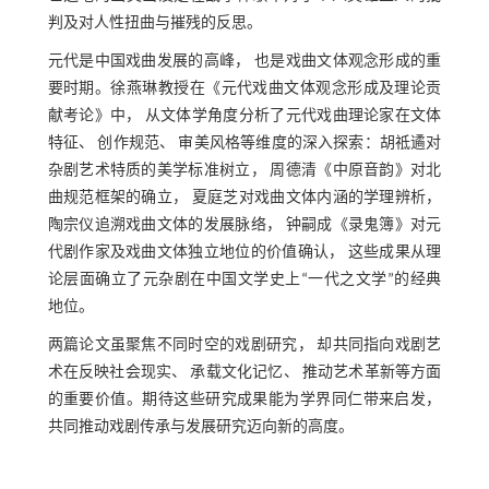
判及对人性扭曲与摧残的反思。
元代是中国戏曲发展的高峰， 也是戏曲文体观念形成的重
要时期。徐燕琳教授在《元代戏曲文体观念形成及理论贡
献考论》中， 从文体学角度分析了元代戏曲理论家在文体
特征、 创作规范、 审美风格等维度的深入探索：胡祗遹对
杂剧艺术特质的美学标准树立， 周德清《中原音韵》对北
曲规范框架的确立， 夏庭芝对戏曲文体内涵的学理辨析，
陶宗仪追溯戏曲文体的发展脉络， 钟嗣成《录鬼簿》对元
代剧作家及戏曲文体独立地位的价值确认， 这些成果从理
论层面确立了元杂剧在中国文学史上“一代之文学”的经典
地位。
两篇论文虽聚焦不同时空的戏剧研究， 却共同指向戏剧艺
术在反映社会现实、 承载文化记忆、 推动艺术革新等方面
的重要价值。期待这些研究成果能为学界同仁带来启发，
共同推动戏剧传承与发展研究迈向新的高度。