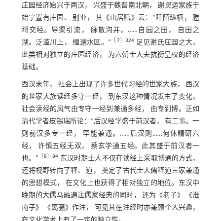
庄园经济始兴于两汉， 兴盛于魏晋南北朝， 谢灵运家族于
始宁置有庄园、 别业， 其《山居赋》云：“阡陌纵横， 塍
埒交经。导渠引流， 脉散沟并。……自园之田， 自田之
［
7
］324
湖。泛滥川上， 缅邈水区。”
足见谢氏庄园之大，
此类相对独立的庄园经济， 为六朝士大夫抗衡皇权的经济
基础。
西汉末年， 社会上出现了许多世代习经的世家大族， 西汉
的世家大族读经多守一经， 到东汉这种情况发生了变化，
社会读经的风气由专守一经到兼通多经， 由专到博。正如
清代学者皮锡瑞所论：“后汉经学盛于前汉者， 有二事。一
则前汉多专一经， 罕能兼通。……后汉则……何休精研六
经， 许慎五经无双， 蔡玄学通五经。此其盛于前汉者一
［
8
］84
也。”
东汉时期士人不仅在读经上采取博通的方式，
还将视野转向了释、 道， 奠定了古代士人儒释道三家兼通
的思想模式， 在文化上也获得了相对独立的地位。东汉中
晚期的大儒马融遍注儒家经典的同时， 还为《老子》 《淮
南子》 《离骚》作注， 可见其在注经时亦兼顾个人兴趣，
在文化学术上有了一定的独立性。