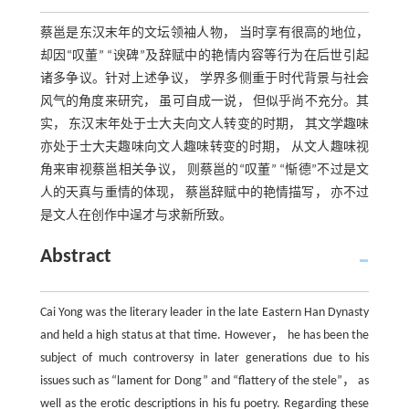
蔡邕是东汉末年的文坛领袖人物， 当时享有很高的地位，
却因“叹董” “谀碑”及辞赋中的艳情内容等行为在后世引起
诸多争议。针对上述争议， 学界多侧重于时代背景与社会
风气的角度来研究， 虽可自成一说， 但似乎尚不充分。其
实， 东汉末年处于士大夫向文人转变的时期， 其文学趣味
亦处于士大夫趣味向文人趣味转变的时期， 从文人趣味视
角来审视蔡邕相关争议， 则蔡邕的“叹董” “惭德”不过是文
人的天真与重情的体现， 蔡邕辞赋中的艳情描写， 亦不过
是文人在创作中逞才与求新所致。
Abstract
Cai Yong was the literary leader in the late Eastern Han Dynasty
and held a high status at that time. However， he has been the
subject of much controversy in later generations due to his
issues such as “lament for Dong” and “flattery of the stele”， as
well as the erotic descriptions in his fu poetry. Regarding these