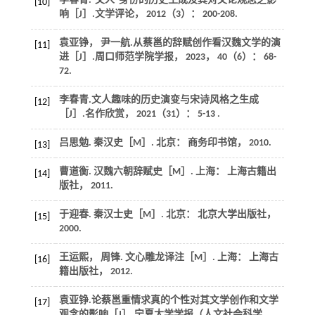
李春青.“文人”身份的历史生成及其对文论观念之影
[10]
响［J］.
文学评论
，
2012
（3）： 200-208.
袁亚铮， 尹一航.从蔡邕的辞赋创作看汉魏文学的演
[11]
进［J］.
周口师范学院学报
，
2023
，
40
（6）： 68-
72.
李春青.文人趣味的历史演变与宋诗风格之生成
[12]
［J］.
名作欣赏
，
2021
（31）： 5-13 .
吕思勉.
秦汉史
［M］. 北京： 商务印书馆，
2010
.
[13]
曹道衡.
汉魏六朝辞赋史
［M］. 上海： 上海古籍出
[14]
版社，
2011
.
于迎春.
秦汉士史
［M］. 北京： 北京大学出版社，
[15]
2000
.
王运熙， 周锋.
文心雕龙译注
［M］. 上海： 上海古
[16]
籍出版社，
2012
.
袁亚铮.论蔡邕重情求真的个性对其文学创作和文学
[17]
观念的影响［J］.
宁夏大学学报（人文社会科学