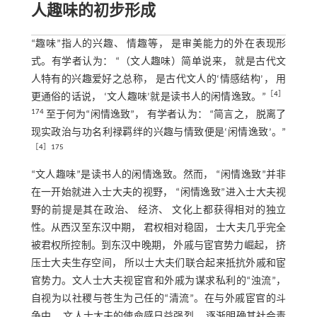
人趣味的初步形成
“趣味”指人的兴趣、 情趣等， 是审美能力的外在表现形
式。有学者认为： “（文人趣味）简单说来， 就是古代文
人特有的兴趣爱好之总称， 是古代文人的‘情感结构’， 用
［
4
］
更通俗的话说， ‘文人趣味’就是读书人的闲情逸致。”
174
至于何为“闲情逸致”， 有学者认为： “简言之， 脱离了
现实政治与功名利禄羁绊的兴趣与情致便是‘闲情逸致’。”
［
4
］175
“文人趣味”是读书人的闲情逸致。然而， “闲情逸致”并非
在一开始就进入士大夫的视野， “闲情逸致”进入士大夫视
野的前提是其在政治、 经济、 文化上都获得相对的独立
性。从西汉至东汉中期， 君权相对稳固， 士大夫几乎完全
被君权所控制。到东汉中晚期， 外戚与宦官势力崛起， 挤
压士大夫生存空间， 所以士大夫们联合起来抵抗外戚和宦
官势力。文人士大夫视宦官和外戚为谋求私利的“浊流”，
自视为以社稷与苍生为己任的“清流”。在与外戚宦官的斗
争中， 文人士大夫的使命感日益强烈， 逐渐明确其社会责