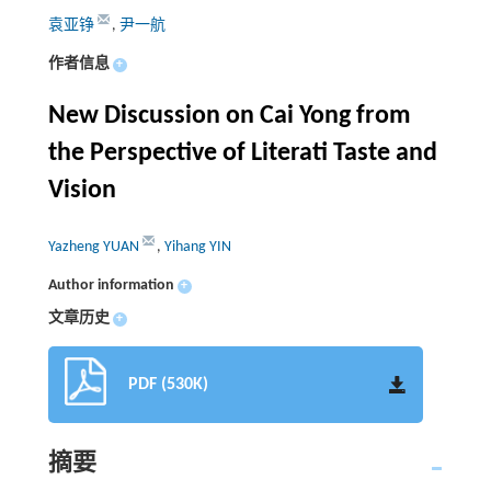
袁亚铮
,
尹一航
作者信息
+
New Discussion on Cai Yong from
the Perspective of Literati Taste and
Vision
Yazheng YUAN
,
Yihang YIN
Author information
+
文章历史
+
PDF (530K)
摘要