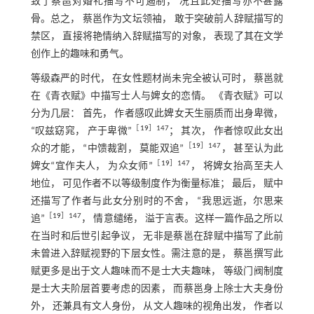
致了蔡邕对婚礼描写不可遏制， 况且此处描写亦不甚露
骨。总之， 蔡邕作为文坛领袖， 敢于突破前人辞赋描写的
禁区， 直接将艳情纳入辞赋描写的对象， 表现了其在文学
创作上的趣味和勇气。
等级森严的时代， 在女性题材尚未完全被认可时， 蔡邕就
在《青衣赋》中描写士人与婢女的恋情。 《青衣赋》可以
分为几层： 首先， 作者感叹此婢女天生丽质而出身卑微，
［
19
］147
“叹兹窈窕， 产于卑微”
； 其次， 作者惊叹此女出
［
19
］147
众的才能， “中馈裁割， 莫能双追”
， 甚至认为此
［
19
］147
婢女“宜作夫人， 为众女师”
， 将婢女抬高至夫人
地位， 可见作者不以等级制度作为衡量标准； 最后， 赋中
还描写了作者与此女分别时的不舍， “我思远逝，尔思来
［
19
］147
追”
， 情意缱绻， 溢于言表。这样一篇作品之所以
在当时和后世引起争议， 无非是蔡邕在辞赋中描写了此前
未曾进入辞赋视野的下层女性。需注意的是， 蔡邕撰写此
赋更多是出于文人趣味而不是士大夫趣味， 等级门阀制度
是士大夫阶层首要考虑的因素， 而蔡邕身上除士大夫身份
外， 还兼具有文人身份， 从文人趣味的视角出发， 作者以