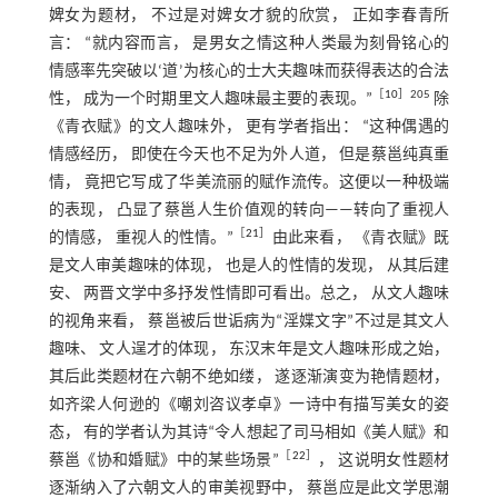
婢女为题材， 不过是对婢女才貌的欣赏， 正如李春青所
言： “就内容而言， 是男女之情这种人类最为刻骨铭心的
情感率先突破以‘道’为核心的士大夫趣味而获得表达的合法
［
10
］205
性， 成为一个时期里文人趣味最主要的表现。”
除
《青衣赋》的文人趣味外， 更有学者指出： “这种偶遇的
情感经历， 即使在今天也不足为外人道， 但是蔡邕纯真重
情， 竟把它写成了华美流丽的赋作流传。这便以一种极端
的表现， 凸显了蔡邕人生价值观的转向——转向了重视人
［
21
］
的情感， 重视人的性情。”
由此来看， 《青衣赋》既
是文人审美趣味的体现， 也是人的性情的发现， 从其后建
安、 两晋文学中多抒发性情即可看出。总之， 从文人趣味
的视角来看， 蔡邕被后世诟病为“淫媟文字”不过是其文人
趣味、 文人逞才的体现， 东汉末年是文人趣味形成之始，
其后此类题材在六朝不绝如缕， 遂逐渐演变为艳情题材，
如齐梁人何逊的《嘲刘咨议孝卓》一诗中有描写美女的姿
态， 有的学者认为其诗“令人想起了司马相如《美人赋》和
［
22
］
蔡邕《协和婚赋》中的某些场景”
， 这说明女性题材
逐渐纳入了六朝文人的审美视野中， 蔡邕应是此文学思潮