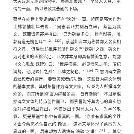
大夫政治立场的场合中， 蔡邕却表现了一个文人天真、 重
情的一面， 所以导致其悲剧的下场。
蔡邕在处世上受诟病的还有“谀碑”一事。起因是郭太作为
士林领袖壮年去世， “同志者乃共刻石立碑， 蔡邕为其
文， 既而谓涿郡卢植曰： ‘吾为碑铭多矣， 皆有惭德， 唯
［
2
］2227
郭有道无愧色耳’”
。蔡邕此言本为称赞郭太名实相
符之意， 但后世却批评其所作碑文有“谀碑”之嫌。碑文作
为对逝者的盖棺论定， 此文体本身即具有赞美之意， 刘勰
《文心雕龙·诔碑》云： “标序盛德， 必见清风之华； 昭纪
［
16
］72
鸿懿， 必见峻伟之烈： 此碑之制也。”
意谓碑文需
叙述死者的德行， 要赞美死者的功勋， 这些皆为碑文体制
的基本要求。其时蔡邕作为碑文大家， 应邀为人所撰碑文
众多， 而其所谓的“吾为碑铭多矣， 皆有惭德”， 不过是根
据碑文文体的特点创作而已， 而蔡邕能将其内心的真实想
法对卢植和盘托出， 不仅是出于对郭太为人、 为学的敬
佩， 更是蔡邕性格中有求真的一面。 “亦唯有求真的个性
才会令蔡邕承认自己的‘惭德’， 这本来是体现了蔡邕为人
［
17
］
真诚的一面， 后来却为人诟病有‘谀碑’之嫌”
， 其实