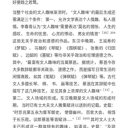
好便趋之若鹜。
当整个社会的文人趣味渐浓时， “文人趣味”的最后生成还
需满足三个条件： 第一， 允许文学表达个人情趣、 私人感
情。李春青认为“文人趣味”需要表达“莫名的惆怅、 人生的
［
10
］204
感叹、 生命的忧思、 心灵的悸动、 男女的情思”
这些无关乎政治和道德的作品。东汉中晚期， 王延寿的
《梦赋》、 马融的《琴赋》 《围棋赋》、 张衡的《归田
赋》、 边韶的《塞赋》等均非关乎政治和伦理道德之作。
其中， “最富有文人趣味的当属蔡邕。 据统计， 蔡邕今存
大多数辞赋都非关政治、 道德之作， 而是描写日常生活的
闲情逸致， 如其《笔赋》 《弹棋赋》 《弹琴赋》等。古代
文人多擅长琴、 棋、 书、 画等技艺， 蔡邕在其辞赋中也
［
11
］
描写了这几种技艺， 足见其身上浓厚的文人趣味”
。
第二， 文人场域的形成。东汉晚期是文人场域的形成时
期， 当时已有士大夫文人雅集赋诗以送别的记载。史载：
“时京兆第五永为督军御史， 使督幽州， 百官大会， 祖饯
［
2
］2650
于长乐观。议郎蔡邕等皆赋诗……”
其时文人士大
夫已形成这一群体特有的趣味， 如清谈。史载： “及琼