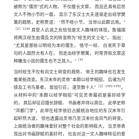
被称为“儒宗”式的人物， 不仅擅长文章， 而且还具有后世
文人不拘小节的一面， 显示了东汉士大夫逐渐走出经学樊
篱的趋势。史称贾逵： “然不修小节， 当世以此颇讥焉。”
［
2
］1240
其受人讥讽之处恰恰是文人趣味的体现。詹福瑞
将两汉经生由儒及文的转变称为“经生的文士化”， 指出：
“尤其是那些以明经为本的儒生， 恪守一经、 白发死于章
句的人固然大有人在， 但走出经学樊篱， 时常弄些文章这
［
9
］
种雕虫小技的儒生也不乏其人。”
当时经生不仅有向文士转变的趋势， 帝王的趣味也在发生
着某些改变。东汉末年的灵帝“本颇以经学相招， 后诸为尺
［
2
］1991-1992
牍及工书鸟篆者， 皆加引召， 遂至数十人”
。
从材料中的“本颇以经学相招”可见灵帝最初是喜好经学
的， 其后却征召擅长辞赋、 书画者并待以高位， 此举史称
“鸿都门学”。此举在经学依旧占据统治地位的东汉末年引
起轩然大波， 但也透露出灵帝乃至汉末社会风气的转变。
上层统治者的趣味爱好对整个社会的影响极大， 当灵帝表
现出对书画辞赋的喜好时， 社会对这一文人趣味特征的爱