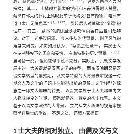
［
1
］754
意， 蔡邕被批评为“无守无识”
， 这是对蔡邕人品的
指摘； 其二， 士林领袖郭太的学问和人品深得时人赞誉，
蔡邕在郭太的葬礼上感叹此前所撰碑文“皆有惭德， 唯郭有
［
2
］2227
道（太）无愧色耳”
， 引起后人对其碑文“惭德”的
诟病； 其三， 蔡邕的辞赋因涉及艳情内容在后世引起非
议。对于上述争议问题， 今人多从时代背景、 时代风气的
角度来研究。如何如月认为： “蔡邕之仕董卓， 实属士人
［
3
］
在专制强权下的无奈和妥协， 有着特殊的历史背景。”
虽可备一说， 但论述似乎还不充分。实际上， 六朝文学发
展中的一大关键就是汉晋文学的转型， 而东汉晚期又是汉
晋文学转型的肇始期， 从文学转型的大背景去审视这一时
期文人及文学的问题往往能得出新的见解。文学转型的标
志之一即文人趣味的转变， 汉晋文学处于士大夫趣味向文
人趣味转变的时期， 蔡邕就是这一转变的杰出代表。本文
基于汉晋文学演进的大背景， 尝试从文人趣味的视角审视
蔡邕在后世的争议， 不足之处， 还请方家指正。
1 士大夫的相对独立、 由儒及文与文