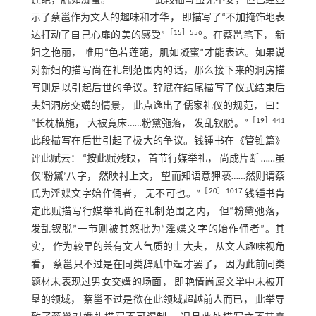
莲葩，肌如凝蜜。”
此段描写虽无不妥，但已经显
示了蔡邕作为文人的趣味和才华， 即描写了“不加掩饰地表
［
15
］556
达打动了自己心扉的美的感受”
。在蔡邕笔下， 新
妇之艳丽， 唯用“色若莲葩，肌如凝蜜”才能表达。如果说
对新妇的描写尚在礼制范围内的话，那么接下来的洞房描
写则足以引起后世的争议。辞赋在结尾描写了仪式结束后
夫妇洞房交媾的情景， 此点逸出了儒家礼仪的规范， 曰：
［
19
］441
“长枕横施， 大被竟床……粉黛㢮落， 发乱钗脱。”
此段描写在后世引起了极大的争议。钱锺书在《管锥篇》
评此赋云： “按此赋残缺， 首节行媒举礼， 尚成片断 ……虽
仅‘粉黛’八字， 然映衬上文， 望而知语意狎亵……然则谓蔡
［
20
］1017
氏为淫媟文字始作俑者， 无不可也。”
钱锺书肯
定此赋描写行媒举礼尚在礼制范围之内， 但“粉黛弛落，
发乱钗脱”一节则被其怒批为“淫媟文字的始作俑者”。其
实， 作为较早的兼有文人气质的士大夫， 从文人趣味视角
看， 蔡邕只不过是在同类辞赋中逞才罢了， 因为此前同类
题材未表现过男女交媾的场面， 即艳情尚属文学中未被开
垦的领域， 蔡邕不过是欲在此领域超越前人而已， 此举导