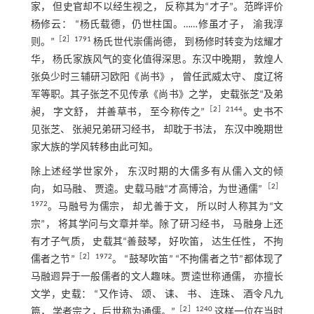
家， 但史官却不以经生视之， 反称其为“才子”。范晔评价
杨修云： “杨氏载德，仍世柱国。……修虽才子， 渝我淳
［
2
］1791
则。”
杨氏世代崇儒尚德， 到杨修时转变为炫耀才
华， 杨氏家族风气的变化值得深思。东汉中晚期， 敦煌人
张奂少时三辅研习欧阳《尚书》， 曾任武威太守、 度辽将
军等职。其子张芝不见传承《尚书》之学， 史载张芝“及弟
［
2
］2144
昶， 字文舒， 并善草书， 至今称传之”
。史书不
见张芝、 张昶兄弟研习经书， 却耽于书法， 东汉中晚期世
家大族的学风转移由此可知。
除上述经学世家外， 东汉时期的大儒多有从儒入文的倾
［
2
］
向， 如马融、 贾逵。史载马融“才高博洽，为世通儒”
1972
。马融号为儒宗， 却尤善于文， 所以时人称其为“文
宗”， 将其学问与文章并举。除了研习经书， 马融身上还
有才子气质， 史载其“善鼓琴， 好吹笛， 达生任性， 不拘
［
2
］1972
儒者之节”
。 “鼓琴吹笛” “不拘儒者之节”都体现了
马融迥异于一般儒者的文人趣味。贾逵世称通儒， 亦擅长
文学，史载： “又作诗、 颂、 诔、 书、 连珠、 酒令凡九
［
2
］1240
篇， 学者宗之，后世称为通儒。”
这样一位在当时