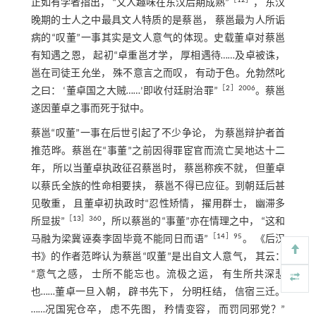
［
12
］
正如有学者指出， “文人趣味在东汉后期成熟”
， 东汉
晚期的士人之中最具文人特质的是蔡邕， 蔡邕最为人所诟
病的“叹董”一事其实是文人意气的体现。史载董卓对蔡邕
有知遇之恩， 起初“卓重邕才学， 厚相遇待……及卓被诛，
邕在司徒王允坐， 殊不意言之而叹， 有动于色。允勃然叱
［
2
］2006
之曰： ‘董卓国之大贼……’即收付廷尉治罪”
。蔡邕
遂因董卓之事而死于狱中。
蔡邕“叹董”一事在后世引起了不少争论， 为蔡邕辩护者首
推范晔。蔡邕在“事董”之前因得罪宦官而流亡吴地达十二
年， 所以当董卓执政征召蔡邕时， 蔡邕称疾不就， 但董卓
以蔡氏全族的性命相要挟， 蔡邕不得已应征。到朝廷后甚
见敬重， 且董卓初执政时“忍性矫情， 擢用群士， 幽滞多
［
13
］360
所显拔”
，所以蔡邕的“事董”亦在情理之中， “这和
［
14
］95
马融为梁冀诬奏李固毕竟不能同日而语”
。 《后汉
书》的作者范晔认为蔡邕“叹董”是出自文人意气， 其云：
“意气之感， 士所不能忘也。流极之运， 有生所共深悲
也……董卓一旦入朝， 辟书先下， 分明枉结， 信宿三迁。
……况国宪仓卒， 虑不先图， 矜情变容， 而罚同邪党？”