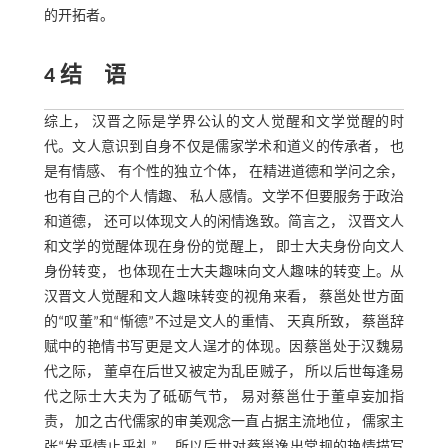
的开拓者。
4 结 语
综上， 汉晋之际是学界公认的文人觉醒和文学觉醒的时
代。文人意识到自身不仅是儒家学术和道义的传承者， 也
是有情感、 有个性的独立个体， 在精进道德和学问之余，
也有自己的个人情趣、 私人感情。文学不但要服务于政治
和道德， 还可以体现文人的闲情逸致。简言之， 汉晋文人
和文学的觉醒体现在身份的觉醒上， 即士大夫身份向文人
身份转变， 也体现在士大夫趣味向文人趣味的转变上。从
汉晋文人觉醒和文人趣味转变的视角来看， 蔡邕处世方面
的“叹董”和“惭德”不过是文人的重情、 天真所致， 蔡邕辞
赋中的艳情书写更是文人逞才的体现。因蔡邕处于汉魏易
代之际， 董卓在后世又被定为乱臣贼子， 所以后世每逢易
代之际士大夫为了砥砺气节， 易对蔡邕仕于董卓妄加指
责， 加之古代儒家的审美观念一直占据主流地位， 儒家主
张“发乎情止乎礼”， 所以后世对蔡邕逸出常规的艳情描写