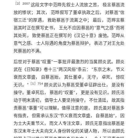
［
2
］2007
这段文字中范晔先叙士人流放之苦， 极言蔡邕流
放的惨状； 其次， 范晔叙写了董卓执政之后， 对蔡邕“信
宿三迁”的厚遇， 救助蔡邕于流离之中； 最后， 范晔言蔡
邕其时正在撰写史书， 王允不应因蔡邕的“意气之感”而将
其处死， 致使蔡邕正在撰写的《汉记十意》废弛。范晔从
意气之感、 士人际遇的角度为蔡邕辩护， 表达了对王允处
死蔡邕的不满。
后世对于蔡邕“叹董”一事批评最激烈的当属顾炎武。顾炎
武在《日知录》卷十三“两汉风俗”条云： “东京之末， 节义
衰而文章盛， 自蔡邕始， 其仕董卓， 无守， 卓死， 惊叹
［
1
］754
无识。”
顾炎武认为蔡邕受董卓征辟出仕， 是没有
操守。董卓死后， 蔡邕的“叹董”， 更是没有见识。顾氏活
动于明末清初， 倡导士人要坚持操守， 不仕清廷， 故其指
责蔡邕“事董”可以理解。值得注意的是， 顾氏虽对蔡邕多
有指责， 但需承认东汉“节义衰而文章盛， 自蔡邕始”， 因
为士大夫重节义， 而文人专注文章， 顾氏无意指出蔡邕是
东汉末年士大夫向文人身份转化的关键人物， 所以由顾氏