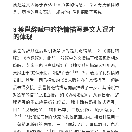
质还是文人易于表达个人真实的情感， 令人无法预料的
是， 蔡邕的真实表达， 却为他在后世招致了骂名。
3 蔡邕辞赋中的艳情描写是文人逞才
的体现
蔡邕的辞赋在后世引发争议的是其艳情赋， 如《协初婚
赋》 《检逸赋》。此前， 辞赋中的恋情描写都表现得相对
隐晦， 如宋玉的《高唐赋》和《神女赋》描写人神相恋，
［
18
］75
末尾止于“欢情未接， 将辞而去”
， 表现了礼对情的
节制。其后， 司马相如的《美人赋》亦有恋情描写， 但最
后未得交接。蔡邕将艳情描写向前推进了一步， 其辞赋中
对欲望的描写更加直接， 如《协初婚赋》。从题目看， 辞
赋描写的重点应是婚礼仪式， 赋中确有婚礼仪式描写，
曰： “良辰既至， 婚礼已举。二族崇饰， 威仪有序。”
［
19
］441
此段描写尚在儒家的礼仪范围之内。接着辞赋用十
二句描写新妇的艳丽， 曰： “面若明月，辉似朝日，色若
［
19
］441