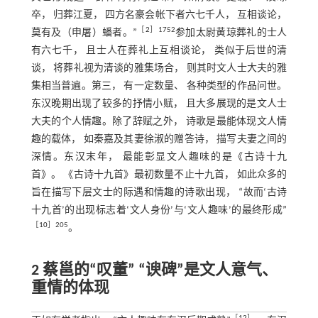
卒， 归葬江夏， 四方名豪会帐下者六七千人， 互相谈论，
［
2
］1752
莫有及（申屠）蟠者。”
参加太尉黄琼葬礼的士人
有六七千， 且士人在葬礼上互相谈论， 类似于后世的清
谈， 将葬礼视为清谈的雅集场合， 则其时文人士大夫的雅
集相当普遍。第三， 有一定数量、 各种类型的作品问世。
东汉晚期出现了较多的抒情小赋， 且大多展现的是文人士
大夫的个人情趣。除了辞赋之外， 诗歌是最能体现文人情
趣的载体， 如秦嘉及其妻徐淑的赠答诗， 描写夫妻之间的
深情。东汉末年， 最能彰显文人趣味的是《古诗十九
首》。 《古诗十九首》最初数量不止十九首， 如此众多的
旨在描写下层文士的际遇和情趣的诗歌出现， “故而‘古诗
十九首’的出现标志着‘文人身份’与‘文人趣味’的最终形成”
［
10
］205
。
2 蔡邕的“叹董” “谀碑”是文人意气、
重情的体现