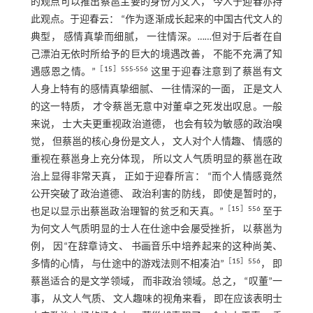
的观点可以推出蔡邕主要的身份为文人， 今人于迎春亦持
此观点。于迎春云： “作为逐渐成长起来的中国古代文人的
典型， 感情真挚而细腻， 一往情深。……但对于后者在自
己漂泊无依时所给予的巨大的境遇改善， 不能不充满了知
［
15
］555-556
遇感恩之情。”
这里于迎春注意到了蔡邕有文
人身上特有的感情真挚细腻、 一往情深的一面， 正是文人
的这一特质， 才令蔡邕无意中对董卓之死发出叹息。一般
来说， 士大夫更重视政治道德， 也会有较为敏感的政治嗅
觉， 但蔡邕的核心身份是文人， 文人对个人情趣、 情感的
重视在蔡邕身上充分体现， 所以文人气质明显的蔡邕在政
治上显得非常天真， 正如于迎春所言： “而个人情感竟然
公开突破了政治道德、 政治利害的防线， 即使是暂时的，
［
15
］556
也足以显示出蔡邕政治理智的贫乏和天真。”
至于
为何文人气质明显的士人在仕途中会屡受挫折， 以蔡邕为
例， 因“在辞章诗文、 书画音乐中培养起来的这种尚美、
［
15
］556
多情的心情， 与仕途中的游戏法则不相凑泊”
， 即
蔡邕适合的是文学领域， 而非政治领域。总之， “叹董”一
事， 从文人气质、 文人趣味的视角来看， 即在应该表明士