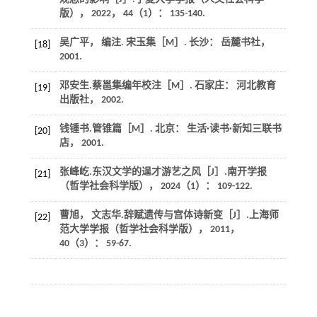
版）
，
2022
，
44
（1）： 135-140.
吴广平， 编注.
宋玉集
［M］. 长沙： 岳麓书社，
[18]
2001
.
邓安生.
蔡邕集编年校注
［M］. 石家庄： 河北教育
[19]
出版社，
2002
.
钱锺书.
管锥篇
［M］. 北京： 生活·读书·新知三联书
[20]
店，
2001
.
张峰屹.东汉文学的逞才游艺之风［J］.
南开学报
[21]
（哲学社会科学版）
，
2024
（1）： 109-122.
曹旭， 文志华.辞赋遗传与宫体诗新变［J］.
上海师
[22]
范大学学报（哲学社会科学版）
，
2011
，
40
（3）： 59-67.