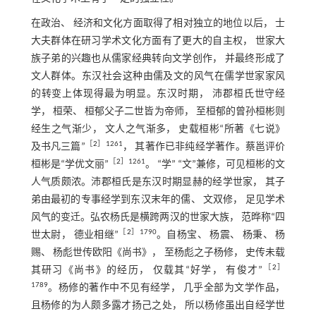
在政治、 经济和文化方面取得了相对独立的地位以后， 士
大夫群体在研习学术文化方面有了更大的自主权， 世家大
族子弟的兴趣也从儒家经典转向文学创作， 并最终形成了
文人群体。东汉社会这种由儒及文的风气在儒学世家家风
的转变上体现得最为明显。东汉时期， 沛郡桓氏世守经
学， 桓荣、 桓郁父子二世皆为帝师， 至桓郁的曾孙桓彬则
经生之气渐少， 文人之气渐多， 史载桓彬“所著《七说》
［
2
］1261
及书凡三篇”
， 其著作已非纯经学著作。蔡邕评价
［
2
］1261
桓彬是“学优文丽”
。 “学” “文”兼修，可见桓彬的文
人气质颇浓。沛郡桓氏是东汉时期显赫的经学世家， 其子
弟由最初的专事经学到东汉末年的儒、 文双修， 足见学术
风气的变迁。弘农杨氏是横跨两汉的世家大族， 范晔称“四
［
2
］1790
世太尉， 德业相继”
。自杨宝、 杨震、 杨秉、 杨
赐、 杨彪世传欧阳《尚书》， 至杨彪之子杨修， 史传未载
［
2
］
其研习《尚书》的经历， 仅载其“好学， 有俊才”
1789
。杨修的著作中不见有经学， 几乎全部为文学作品，
且杨修的为人颇多露才扬己之处， 所以杨修虽出自经学世