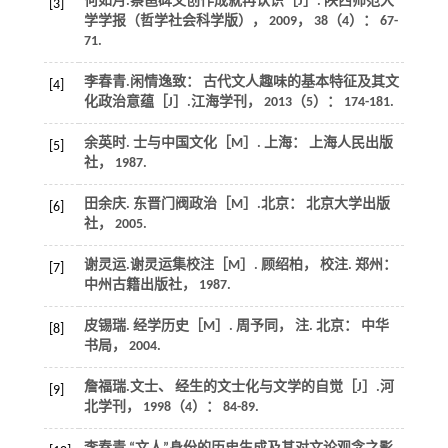
何如月.蔡邕碑文创作成就再认识［J］.
陕西师范大
[3]
学学报（哲学社会科学版）
，
2009
，
38
（4）： 67-
71.
李春青.闲情逸致： 古代文人趣味的基本特征及其文
[4]
化政治意蕴［J］.
江海学刊
，
2013
（5）： 174-181.
余英时.
士与中国文化
［M］. 上海： 上海人民出版
[5]
社，
1987
.
田余庆.
东晋门阀政治
［M］.北京： 北京大学出版
[6]
社，
2005
.
谢灵运.
谢灵运集校注
［M］. 顾绍柏， 校注. 郑州：
[7]
中州古籍出版社，
1987
.
皮锡瑞.
经学历史
［M］. 周予同， 注. 北京： 中华
[8]
书局，
2004
.
詹福瑞.文士、 经生的文士化与文学的自觉［J］.
河
[9]
北学刊
，
1998
（4）： 84-89.