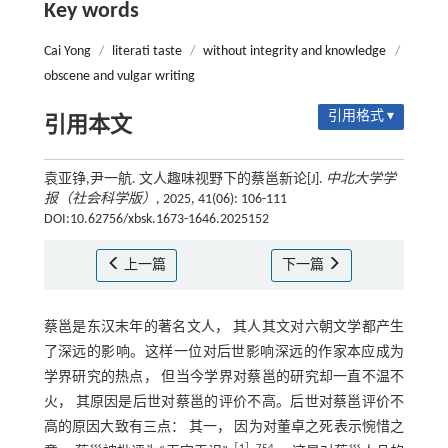
Key words
Cai Yong
/
literati taste
/
without integrity and knowledge
/
obscene and vulgar writing
引用格式 ▾
引用本文
袁亚铮,尹一航. 文人趣味视野下的蔡邕新论[J].
中北大学学
报（社会科学版）
, 2025, 41(06): 106-111
DOI:10.62756/xbsk.1673-1646.2025152
上一篇
下一篇
蔡邕是东汉末年的著名文人， 其人其文对六朝文学都产生
了深远的影响。这样一位对后世影响深远的作家本应成为
学界研究的热点， 但当今学界对蔡邕的研究却一直不温不
火， 其原因是后世对蔡邕的评价不高。后世对蔡邕评价不
高的原因大致有三点： 其一， 因为对董卓之死表示惋惜之