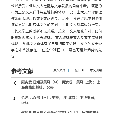
难以接受。但从文人觉醒与文学发展的角度来看， 蔡邕的
行为正是文人群体特立独行的体现， 此与士大夫严守伦理
教条而表现出的亦步亦趋迥异。此外， 蔡邕辞赋中的艳情
描写更是六朝宫体文学的先河， 六朝文人对其极为推崇，
与其文学上的创新不无关系。总之， 文人趣味有别于此前
的贵族趣味和士大夫趣味， 文人趣味是文人及文学觉醒的
体现， 从此文人群体有了自身的审美情趣， 文学独立于经
学之外单独存在， 在这个过程中， 蔡邕可谓此趋势的先
导。
参考文献
原文顺序
|
出版日期
|
本文引用
顾炎武.
日知录集释
［M］.黄汝成， 集释. 上海： 上
[1]
海古籍出版社，
2006
.
范晔.
后汉书
［M］. 李贤， 注. 北京： 中华书局，
[2]
1965
.