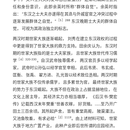
任和身份意识， 此即余英时所称“群体自觉”。余英时指
出： “东汉之士大夫亦遂得在其迭与外戚宦官之冲突过程中
［
5
］288
逐渐发展群体之自觉。”
东汉晚期士大夫的群体自
觉， 可视为其政治独立的标志。
两汉时期世家大族逐渐崛起， 刘秀在建立东汉政权的过程
中更是得到了世家大族的鼎力支持。田余庆认为， 东汉时
期的世家大族指的是士大夫家族， 且世家大族世代传习儒
［
6
］320-330
学
。自汉武帝独尊儒术， 两汉官员多以经学起
家， 武帝时公孙弘以经学官至宰相， 此后韦贤、 韦玄成、
匡衡、 张禹、 翟方进、 孔光皆以经术致位丞相。两汉时期
的世家大族不仅传承儒学， 且多累世为官， 最终世家大族
的势力于东汉崛起。大族不但在政治上占据显赫地位， 在
文化上居主导， 其经济实力亦相当雄厚， 《后汉书·樊宏
传》记载西汉末年樊重“世善农稼， 好货殖。……至乃开广
田土三百余顷。其所起庐舍， 皆有重堂高阁， 陂渠灌注。
［
2
］1119
又池鱼牧畜， 有求必给”
。由上述材料可知， 世家
大族于地方广置产业， 此种产业即后世所谓的庄园经济。