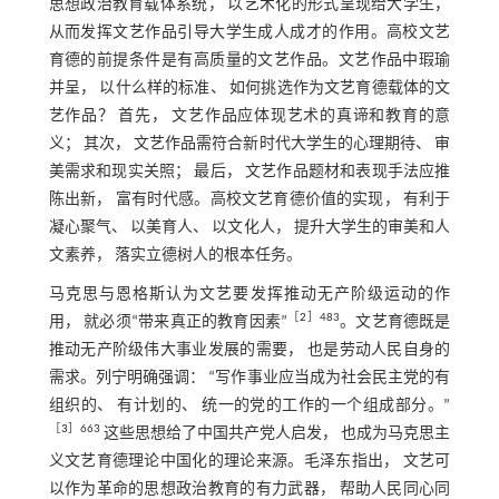
思想政治教育载体系统， 以艺术化的形式呈现给大学生，
从而发挥文艺作品引导大学生成人成才的作用。高校文艺
育德的前提条件是有高质量的文艺作品。文艺作品中瑕瑜
并呈， 以什么样的标准、 如何挑选作为文艺育德载体的文
艺作品？ 首先， 文艺作品应体现艺术的真谛和教育的意
义； 其次， 文艺作品需符合新时代大学生的心理期待、 审
美需求和现实关照； 最后， 文艺作品题材和表现手法应推
陈出新， 富有时代感。高校文艺育德价值的实现， 有利于
凝心聚气、 以美育人、 以文化人， 提升大学生的审美和人
文素养， 落实立德树人的根本任务。
马克思与恩格斯认为文艺要发挥推动无产阶级运动的作
［
2
］483
用， 就必须“带来真正的教育因素”
。文艺育德既是
推动无产阶级伟大事业发展的需要， 也是劳动人民自身的
需求。列宁明确强调： “写作事业应当成为社会民主党的有
组织的、 有计划的、 统一的党的工作的一个组成部分。”
［
3
］663
这些思想给了中国共产党人启发， 也成为马克思主
义文艺育德理论中国化的理论来源。毛泽东指出， 文艺可
以作为革命的思想政治教育的有力武器， 帮助人民同心同