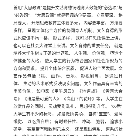
善用“大思政课”是提升文艺育德铸魂育人效能的“必选项”与
“必答题”。 “大思政课” 就是强调站位要高、 立意要深、 格
局要大， 开展思政教育主体要多元， 内容要丰富， 方法要
多样， 呈现立体化全方位的协同育人机制。文艺育德的形
式也应该不拘一格， 形式多样， 既可以在思政课堂上讲，
也可以在社会大课堂上来讲。文艺育德的重要任务， 就是
培养大学生树立正确的世界观、 人生观、 价值观， 塑造个
体健全的人格， 使大学生的行为符合国家和社会所规范的
方向和要求， 提升个体综合素质， 促进人的全面发展。文
艺作品包括书籍、 画作、 音乐、 影视剧等， 是通过具
体、 生动的艺术形式反映现实问题。文艺作品具有丰富的
审美价值， 如电影《甲午风云》 《地道战》 《黄河大合
唱》 《谁是最可爱的人》 《高山下的花环》等， 大学生在
欣赏作品的同时， 灵魂受到洗礼， 思想得到升华。 “00后”
大学生有不少的标签， 如爱撒娇卖萌、 自称“宝宝”、 爱睡
懒觉、 以吃货自居； 有时候任性、 冲动、 脆弱， 追求小
确幸， 甚至带有精致利己主义， 还呈现出佛系、 道系的状