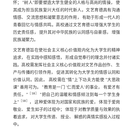
怀； “树人”即要塑造大学生健全的人格与高尚的情操， 使
其成为担当民族复兴大任的时代新人。文艺育德具有沟通
情感、 交流思想和凝聚意志的作用， 有助于形成一代人的
青春回忆与情感共鸣。高校通过文艺育德以增强大学生的
历史责任感， 提升其对中华民族的认同感与自豪感， 增强
民族凝聚力。
文艺育德旨在使社会主义核心价值观内化为大学生的精神
追求， 在实践中感知感悟， 形成自觉奉行的理念并付诸实
践。高校需发挥社会主义核心价值观对文艺作品创作、 生
产与传播的引领作用， 促进其转化为大学生的情感认同和
价值认同。因此， 高校需在“情”上下功夫方能使 “大思政
课” 善用可为。 “教育是一门 ‘仁而爱人’的事业， 有爱才有
［
18
］
责任。”
“把自己的温暖和情感倾注到每一个学生身
［
18
］
上”
， 这种爱体现为对国家和民族的爱， 体现于爱岗
敬业、 爱生如子的过程中； 体现于对教学质量与效果的执
着追求， 对大学生传道、 授业、 解惑的真情实感投入过程
中。