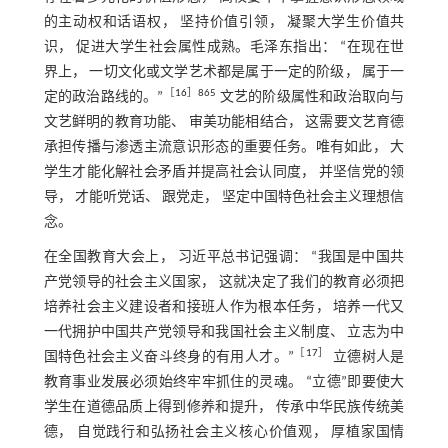
的主动权和话语权， 坚持价值引领， 凝聚大学生价值共
识， 促进大学生社会属性成熟。毛泽东指出： “在现在世
界上， 一切文化或文学艺术都是属于一定的阶级， 属于一
［
16
］865
定的政治路线的。”
文艺的阶级属性和政治取向与
文艺鲜明的教育功能、 审美功能相结合， 这需要文艺育德
承担传播与渗透主流意识形态的重要任务。唯有如此， 大
学生才能化解社会矛盾并提高社会认同度， 并坚信党的领
导， 才能听党话、 跟党走， 坚定中国特色社会主义理想信
念。
在全国教育大会上， 习近平总书记强调： “我国是中国共
产党领导的社会主义国家， 这就决定了我们的教育必须把
培养社会主义建设者和接班人作为根本任务， 培养一代又
一代拥护中国共产党领导和我国社会主义制度、 立志为中
［
17
］
国特色社会主义奋斗终身的有用人才。”
立德树人是
教育事业发展必须始终牢牢抓住的灵魂。 “立德”即要使大
学生在道德品质上得到修养和提升， 传承中华民族传统美
德， 自觉践行和弘扬社会主义核心价值观， 厚植家国情