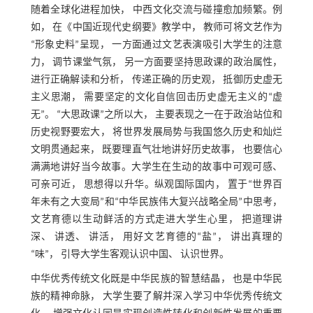
随着全球化进程加快， 中西文化交流与碰撞愈加频繁。例
如， 在《中国近现代史纲要》教学中， 教师可将文艺作为
“形象史料”呈现， 一方面通过文艺表演吸引大学生的注意
力， 调节课堂气氛， 另一方面要坚持思政课的政治属性，
进行正确解读和分析， 传递正确的历史观， 抵御历史虚无
主义思潮， 需要坚定的文化自信回击历史虚无主义的“虚
无”。 “大思政课”之所以大， 主要表现之一在于政治站位和
历史视野要宏大， 将世界发展局势与我国悠久历史和灿烂
文明贯通起来， 既要理直气壮地讲好历史故事， 也要信心
满满地讲好当今故事。大学生在生动的故事中可观可感、
可亲可近， 思想得以升华。纵观国际国内， 置于“世界百
年未有之大变局”和“中华民族伟大复兴战略全局”中思考，
文艺育德以生动鲜活的方式走进大学生心里， 把道理讲
深、 讲透、 讲活， 用好文艺育德的“盐”， 讲出真理的
“味”， 引导大学生客观认识中国、 认识世界。
中华优秀传统文化既是中华民族的智慧结晶， 也是中华民
族的精神命脉， 大学生要了解并深入学习中华优秀传统文