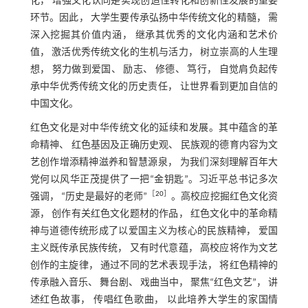
化， 增强文化认同是实现创造性转化和创新性发展的重要
环节。因此， 大学生要传承弘扬中华传统文化的精髓， 需
深入挖掘其价值内涵， 继承其优秀的文化内涵和艺术价
值， 激活优秀传统文化的生机与活力， 树立崇高的人生理
想， 努力做到爱国、 励志、 修德、 笃行， 自觉肩负起传
承中华优秀传统文化的历史责任， 让世界看到更加自信的
中国文化。
红色文化是对中华传统文化的延续和发展。其中蕴含的革
命精神、 红色基因及正确历史观、 民族观的德育内容为文
艺创作增添精神滋养和智慧源泉， 为我们深刻理解百年大
党何以风华正茂提供了一把“金钥匙”。习近平总书记多次
［
20
］
强调， “历史是最好的老师”
。高校应挖掘红色文化资
源， 创作有关红色文化题材的作品， 红色文化中的革命精
神与道德传统形成了以爱国主义为核心的民族精神， 爱国
主义既传承民族传统， 又有时代意蕴， 高校应将作为文艺
创作的主旋律， 通过不同的艺术表现手法， 将红色精神的
传承融入音乐、 舞台剧、 戏曲当中， 聚焦“红色文艺”， 讲
述红色故事， 传唱红色歌曲， 以此培养大学生的家国情