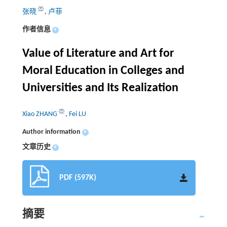
张晓
,
卢菲
作者信息
+
Value of Literature and Art for
Moral Education in Colleges and
Universities and Its Realization
Xiao ZHANG
,
Fei LU
Author information
+
文章历史
+
PDF (597K)
摘要