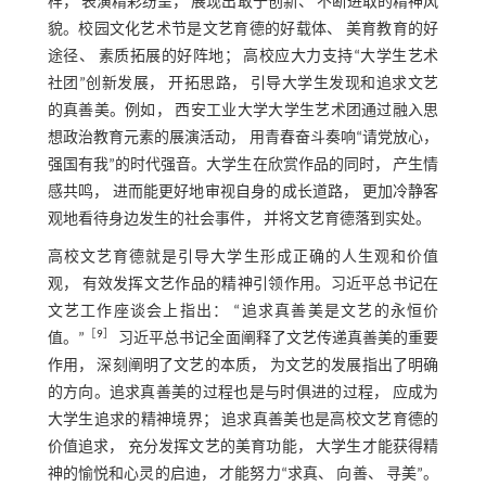
样， 表演精彩纷呈， 展现出敢于创新、 不断进取的精神风
貌。校园文化艺术节是文艺育德的好载体、 美育教育的好
途径、 素质拓展的好阵地； 高校应大力支持“大学生艺术
社团”创新发展， 开拓思路， 引导大学生发现和追求文艺
的真善美。例如， 西安工业大学大学生艺术团通过融入思
想政治教育元素的展演活动， 用青春奋斗奏响“请党放心，
强国有我”的时代强音。大学生在欣赏作品的同时， 产生情
感共鸣， 进而能更好地审视自身的成长道路， 更加冷静客
观地看待身边发生的社会事件， 并将文艺育德落到实处。
高校文艺育德就是引导大学生形成正确的人生观和价值
观， 有效发挥文艺作品的精神引领作用。习近平总书记在
文艺工作座谈会上指出： “追求真善美是文艺的永恒价
［
9
］
值。”
习近平总书记全面阐释了文艺传递真善美的重要
作用， 深刻阐明了文艺的本质， 为文艺的发展指出了明确
的方向。追求真善美的过程也是与时俱进的过程， 应成为
大学生追求的精神境界； 追求真善美也是高校文艺育德的
价值追求， 充分发挥文艺的美育功能， 大学生才能获得精
神的愉悦和心灵的启迪， 才能努力“求真、 向善、 寻美”。