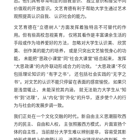
态。他们具有非常明显的自我意识、 独立意识和接受不同
价值观的开放意识。文艺育德有利于帮助大学生通过艺术
观照提高认识自我、 认识社会的能力。
文艺育德在“立德树人”方面发挥着独特且不可替代的作
用。但有些高校忽视美育， 仅将其看作是丰富课余生活的
手段或作为培养爱好的方法， 忽略对大学生认识美、 欣赏
美、 创作美的能力的培养， 或是只突出文艺愉悦身心的功
能， 未能把“思政小课堂”同“社会大课堂”结合起来， 发挥
“大思政课”的内外联动形成合力的功效。 “大思政课”不仅
包括理论知识的 “有字之书”， 还包括社会实践的“无字之
书”。对文艺的认识不能只停留在表面的感官愉悦， 如果只
是浅尝辄止， 未能深挖其内涵， 就无法助力大学生从“知
书”到“达理”， 从“内化”到“外化”的升华， 逐步使个人的行
为与社会的发展步调一致。
我们正处在一个文化交融的时代。新自由主义思潮鼓吹西
方的民主、 自由和人权， 主张照搬西方模式， 片面宣扬个
体的自主性， 当前部分大学生难以辨别是非， 容易受其影