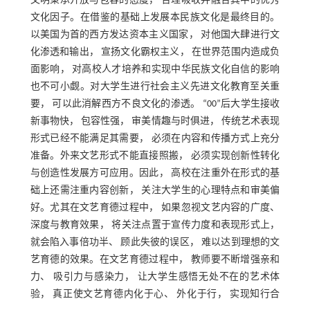
文明秉承开放与包容的态度， 合理吸收并融合其中的优秀
文化因子。在借鉴的基础上发展本民族文化是最终目的。
以美国为首的西方发达资本主义国家， 对他国大肆进行文
化渗透和输出， 宣扬文化霸权主义， 在世界范围内造成负
面影响， 对高校人才培养和实现中华民族文化自信的影响
也不可小觑。对大学生进行社会主义先进文化教育至关重
要， 可以此消解西方不良文化的渗透。 “00”后大学生接收
新事物快， 包容性强， 审美情趣与时俱进， 传统艺术表现
形式已经不能满足其需要， 必须在内容和传播方式上充分
准备。外来文艺形式不能直接照搬， 必须实现创新性转化
与创造性发展方可应用。因此， 高校在注重外在形式的基
础上还需注重内容创新， 关注大学生的心理特点和审美偏
好。尤其在文艺育德过程中， 如果忽视文艺内容的广度、
深度与教育效果， 将关注点置于宣传力度和表现形式上，
就会陷入事倍功半、 顾此失彼的误区， 难以达到理想的文
艺育德的效果。在文艺育德过程中， 教师要不断增强亲和
力、 吸引力与感染力， 让大学生感悟无处不在的艺术体
验， 真正使文艺育德内化于心、 外化于行， 实现知行合