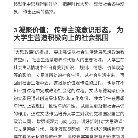
移默化中思想得到升华， 把握时代大势， 理清社会各种现
象， 作出正确的选择。
3 凝聚价值： 传导主流意识形态， 为
大学生营造积极向上的社会氛围
“大思政课”的提出， 突出强调以社会生活延展思想政治教
育空间， 社会生活是培养时代新人的重要场域， 大学生在
社会生活情境中不自觉受到知识、 规则、 情感、 价值观念
等的影响， 立足其所处的社会生活， 从社会生活中来， 再
回到社会生活中去， 这既是价值观传递的过程， 也是在不
知不觉过程中完成政治社会化的过程。文艺育德凝聚价值
的实质是通过创造集体记忆和文化身份， 使大学生在思想
与行动上表现出一致性与协同性， 从而达到凝聚社会共识
的作用。通过文艺作品培养大学生对我们党和国家坚定的
政治认同， 增强凝聚力与向心力。讲好新时代“大思政课”
应立足网络时代， 强化互联网思维。在虚拟的网络世界里
存在着多元化的价值形态， 高校要牢牢掌握意识形态领域