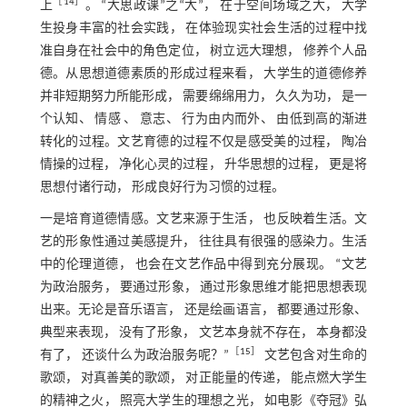
［
14
］
上
。 “大思政课”之“大”， 在于空间场域之大， 大学
生投身丰富的社会实践， 在体验现实社会生活的过程中找
准自身在社会中的角色定位， 树立远大理想， 修养个人品
德。从思想道德素质的形成过程来看， 大学生的道德修养
并非短期努力所能形成， 需要绵绵用力， 久久为功， 是一
个认知、 情感 、 意志、 行为由内而外、 由低到高的渐进
转化的过程。文艺育德的过程不仅是感受美的过程， 陶冶
情操的过程， 净化心灵的过程， 升华思想的过程， 更是将
思想付诸行动， 形成良好行为习惯的过程。
一是培育道德情感。文艺来源于生活， 也反映着生活。文
艺的形象性通过美感提升， 往往具有很强的感染力。生活
中的伦理道德， 也会在文艺作品中得到充分展现。 “文艺
为政治服务， 要通过形象， 通过形象思维才能把思想表现
出来。无论是音乐语言， 还是绘画语言， 都要通过形象、
典型来表现， 没有了形象， 文艺本身就不存在， 本身都没
［
15
］
有了， 还谈什么为政治服务呢？”
文艺包含对生命的
歌颂， 对真善美的歌颂， 对正能量的传递， 能点燃大学生
的精神之火， 照亮大学生的理想之光， 如电影《夺冠》弘