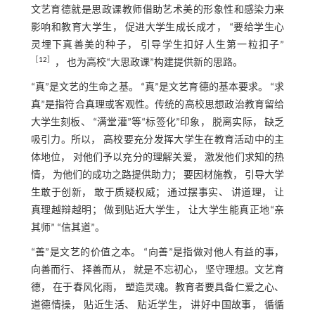
文艺育德就是思政课教师借助艺术美的形象性和感染力来
影响和教育大学生， 促进大学生成长成才， “要给学生心
灵埋下真善美的种子， 引导学生扣好人生第一粒扣子”
［
12
］
， 也为高校“大思政课”构建提供新的思路。
“真”是文艺的生命之基。 “真”是文艺育德的基本要求。 “求
真”是指符合真理或客观性。传统的高校思想政治教育留给
大学生刻板、 “满堂灌”等“标签化”印象， 脱离实际， 缺乏
吸引力。所以， 高校要充分发挥大学生在教育活动中的主
体地位， 对他们予以充分的理解关爱， 激发他们求知的热
情， 为他们的成功之路提供助力； 要因材施教， 引导大学
生敢于创新， 敢于质疑权威； 通过摆事实、 讲道理， 让
真理越辩越明； 做到贴近大学生， 让大学生能真正地“亲
其师” “信其道”。
“善”是文艺的价值之本。 “向善”是指做对他人有益的事，
向善而行、 择善而从， 就是不忘初心， 坚守理想。文艺育
德， 在于春风化雨， 塑造灵魂。教育者要具备仁爱之心、
道德情操， 贴近生活、 贴近学生， 讲好中国故事， 循循