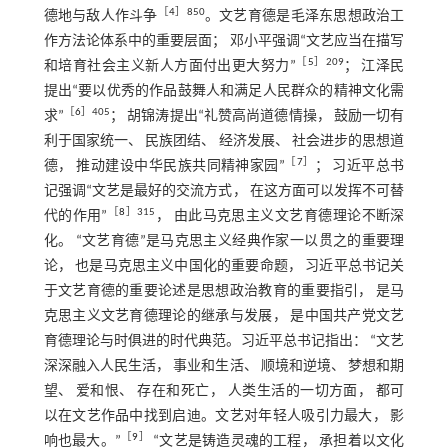
［
4
］850
德地与敌人作斗争
。文艺育德是毛泽东思想政治工
作方法论体系中的重要层面； 邓小平强调“文艺应当在描写
［
5
］209
和培育社会主义新人方面付出更大努力”
； 江泽民
提出“要以优秀的作品鼓舞人和满足人民群众的精神文化需
［
6
］405
求”
； 胡锦涛提出“礼赞高尚道德情操， 鼓励一切有
利于国家统一、 民族团结、 经济发展、 社会进步的思想道
［
7
］
德， 推动建设中华民族共同精神家园”
； 习近平总书
记强调“文艺是最好的交流方式， 在这方面可以发挥不可替
［
8
］315
代的作用”
， 由此马克思主义文艺育德理论不断深
化。 “文艺育德”是马克思主义经典作家一以贯之的重要理
论， 也是马克思主义中国化的重要命题， 习近平总书记关
于文艺育德的重要论述是思想政治教育的重要指引， 是马
克思主义文艺育德理论的继承与发展， 是中国共产党文艺
育德理论与时俱进的时代典范。习近平总书记指出： “文艺
深深融入人民生活， 事业和生活、 顺境和逆境、 梦想和期
望、 爱和恨、 存在和死亡， 人类生活的一切方面， 都可
以在文艺作品中找到启迪。文艺对年轻人吸引力最大， 影
［
9
］
响也最大。”
“文艺是铸造灵魂的工程， 承担着以文化