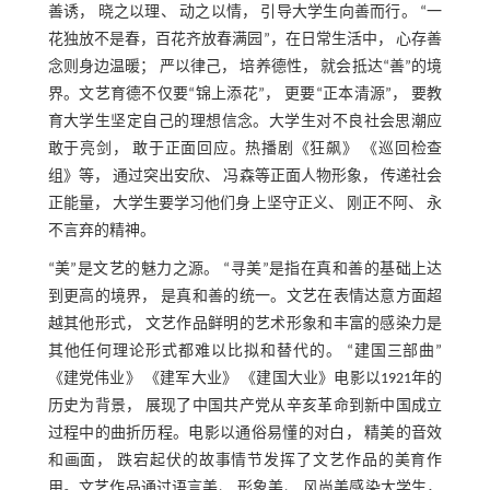
善诱， 晓之以理、 动之以情， 引导大学生向善而行。 “一
花独放不是春，百花齐放春满园”，在日常生活中， 心存善
念则身边温暖； 严以律己， 培养德性， 就会抵达“善”的境
界。文艺育德不仅要“锦上添花”， 更要“正本清源”， 要教
育大学生坚定自己的理想信念。大学生对不良社会思潮应
敢于亮剑， 敢于正面回应。热播剧《狂飙》 《巡回检查
组》等， 通过突出安欣、 冯森等正面人物形象， 传递社会
正能量， 大学生要学习他们身上坚守正义、 刚正不阿、 永
不言弃的精神。
“美”是文艺的魅力之源。 “寻美”是指在真和善的基础上达
到更高的境界， 是真和善的统一。文艺在表情达意方面超
越其他形式， 文艺作品鲜明的艺术形象和丰富的感染力是
其他任何理论形式都难以比拟和替代的。 “建国三部曲”
《建党伟业》 《建军大业》 《建国大业》电影以1921年的
历史为背景， 展现了中国共产党从辛亥革命到新中国成立
过程中的曲折历程。电影以通俗易懂的对白， 精美的音效
和画面， 跌宕起伏的故事情节发挥了文艺作品的美育作
用。文艺作品通过语言美、 形象美、 风尚美感染大学生，