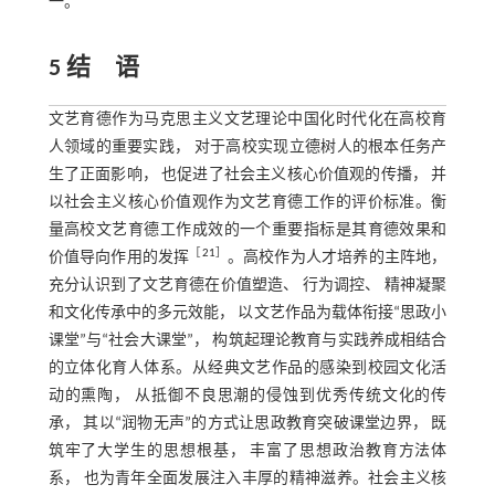
一。
5 结 语
文艺育德作为马克思主义文艺理论中国化时代化在高校育
人领域的重要实践， 对于高校实现立德树人的根本任务产
生了正面影响， 也促进了社会主义核心价值观的传播， 并
以社会主义核心价值观作为文艺育德工作的评价标准。衡
量高校文艺育德工作成效的一个重要指标是其育德效果和
［
21
］
价值导向作用的发挥
。高校作为人才培养的主阵地，
充分认识到了文艺育德在价值塑造、 行为调控、 精神凝聚
和文化传承中的多元效能， 以文艺作品为载体衔接“思政小
课堂”与“社会大课堂”， 构筑起理论教育与实践养成相结合
的立体化育人体系。从经典文艺作品的感染到校园文化活
动的熏陶， 从抵御不良思潮的侵蚀到优秀传统文化的传
承， 其以“润物无声”的方式让思政教育突破课堂边界， 既
筑牢了大学生的思想根基， 丰富了思想政治教育方法体
系， 也为青年全面发展注入丰厚的精神滋养。社会主义核