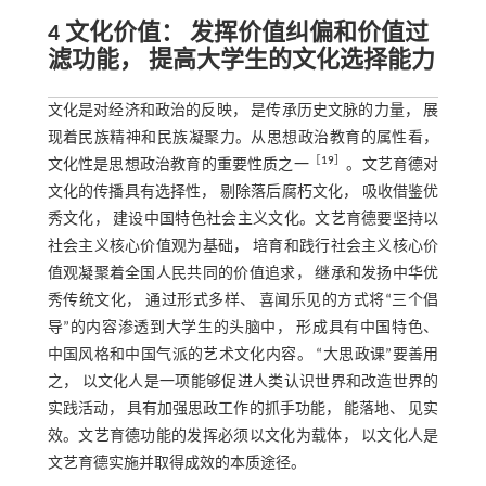
4 文化价值： 发挥价值纠偏和价值过
滤功能， 提高大学生的文化选择能力
文化是对经济和政治的反映， 是传承历史文脉的力量， 展
现着民族精神和民族凝聚力。从思想政治教育的属性看，
［
19
］
文化性是思想政治教育的重要性质之一
。文艺育德对
文化的传播具有选择性， 剔除落后腐朽文化， 吸收借鉴优
秀文化， 建设中国特色社会主义文化。文艺育德要坚持以
社会主义核心价值观为基础， 培育和践行社会主义核心价
值观凝聚着全国人民共同的价值追求， 继承和发扬中华优
秀传统文化， 通过形式多样、 喜闻乐见的方式将“三个倡
导”的内容渗透到大学生的头脑中， 形成具有中国特色、
中国风格和中国气派的艺术文化内容。 “大思政课”要善用
之， 以文化人是一项能够促进人类认识世界和改造世界的
实践活动， 具有加强思政工作的抓手功能， 能落地、 见实
效。文艺育德功能的发挥必须以文化为载体， 以文化人是
文艺育德实施并取得成效的本质途径。