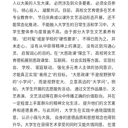
人以大美的人生大课， 必然涉及到众多要素， 必须全员参
与， 倾心投入， 凝聚共识。目前， 高校文艺育德多在艺术
专业教育中、 节日庆典或以课外文艺活动形态开展， 还不
能常态化推进， 不能融入大学生的日常生活和学习中， 大
学生整体参与度普遍不高。由于部分大学生文艺素养有
限， “赶时髦”或是学校的“硬性要求”， 不得已而为之， 并
未走心， 没有从中获得精神上的满足， 没有达到沟通心
灵、 启智润心的目的。在“大思政课”理念下， 高校将文艺
育德拓展到思政课堂、 互联网、 社会实践等方面， 实现社
会、 学校、 家庭联动， 强化多元育人主体的协同意识，
才能真正实现“善用之”的目标。 “大思政课”不是视野狭窄
的“小学问”， 而是视野宏大、 立意高远的“大学问”。例
如， 大学生开展的志愿服务活动， 通过文艺作品展示、 文
艺表演、 文艺活动等在群众中传播正确的价值取向， 并在
一定程度上丰富群众的精神文化生活， 提升他们的文艺素
养和道德素养。与此同时， 大学生在实践中通晓国情民
意， 认识小我与大我， 自身的道德品质和思想观念也得到
升华。大学生在获得艺术享受的同时又能共情同感， 在潜