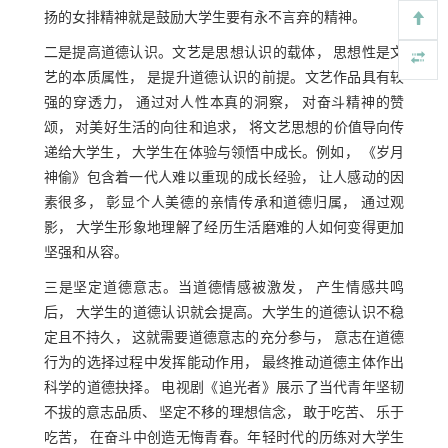
扬的女排精神就是鼓励大学生要有永不言弃的精神。
二是提高道德认识。文艺是思想认识的载体， 思想性是文
艺的本质属性， 是提升道德认识的前提。文艺作品具有较
强的穿透力， 通过对人性本真的洞察， 对奋斗精神的赞
颂， 对美好生活的向往和追求， 将文艺思想的价值导向传
递给大学生， 大学生在体验与领悟中成长。例如， 《岁月
神偷》包含着一代人难以重现的成长经验， 让人感动的因
素很多， 彰显个人美德的亲情传承和道德归属， 通过观
影， 大学生形象地理解了经历生活磨难的人如何变得更加
坚强和从容。
三是坚定道德意志。当道德情感被激发， 产生情感共鸣
后， 大学生的道德认识就会提高。大学生的道德认识不稳
定且不持久， 这就需要道德意志的充分参与， 意志在道德
行为的选择过程中发挥能动作用， 最终推动道德主体作出
科学的道德抉择。 电视剧《追光者》展示了当代青年坚韧
不拔的意志品质、 坚定不移的理想信念， 敢于吃苦、 乐于
吃苦， 在奋斗中创造无悔青春。年轻时代的历练对大学生