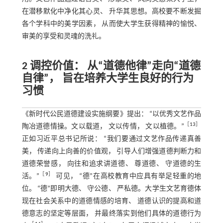
在潜移默化中净化其心灵、 升华其思想。高校要不断发掘
各个学科中的美学因素， 从而使大学生获得精神的愉悦、
审美的享受和灵魂的洗礼。
2 调控价值： 从“道德他律”走向“道德
自律”， 旨在培养大学生良好的行为
习惯
《新时代公民道德建设实施纲要》提出： “以优秀文艺作品
［
13
］
陶冶道德情操。文以载道， 文以传情， 文以植德。”
正如习近平总书记所说： “我们要通过文艺作品传递真善
美， 传递向上向善的价值观， 引导人们增强道德判断力和
道德荣誉感， 向往和追求讲道德、 尊道德、 守道德的生
［
9
］
活。”
可见， “德”在高校教育中应具有举足轻重的地
位。 “德”即明大德、 守公德、 严私德。大学生文艺育德体
现在社会关系中的道德情感的培育、 道德认识的提高和道
德意志的坚定等层面， 并最终落实到他们具体的道德行为