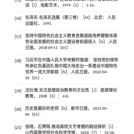
[15]
话［J］.
电影艺术
，
1979
（1）： 1-14.
毛泽东.
毛泽东选集（第三卷）
［M］.北京： 人民
[16]
出版社，
1991
.
坚持中国特色社会主义教育发展道路培养德智体美
[17]
劳全面发展的社会主义建设者和接班人［N］.
人民
日报
， 2018-09-11（01） .
习近平在中国人民大学考察时强调： 坚持党的领导
[18]
传承红色基因扎根中国大地走出一条建设中国特色
世界一流大学新路［N］.
人民日报
， 2022-04-
26（01）.
沈壮海.关注思想政治教育的文化性［J］.
思想理论
[19]
教育
，
2008
（3）： 4-6.
历史是最好的老师［N］.
新华日报
， 2021-05-
[20]
04（01）.
张晓，石赟萌.推进高校文艺育德的路径探析［J］.
[21]
山西高等学校社会科学学报
，
2020
（7）： 52-56.