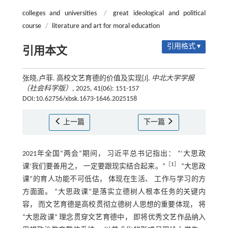
colleges and universities
/
great ideological and political
course
/
literature and art for moral education
引用格式 ▾
引用本文
张晓,卢菲. 高校文艺育德的价值及实现[J].
中北大学学报
（社会科学版）
, 2025, 41(06): 151-157
DOI:10.62756/xbsk.1673-1646.2025158
上一篇
下一篇
2021年全国“两会”期间， 习近平总书记指出： “‘大思政
［
1
］
课’我们要善用之， 一定要跟现实结合起来。”
“大思政
课”的育人功能不可低估， 体现在生活、 工作与学习的方
方面面。 “大思政课”是落实立德树人根本任务的关键内
容， 而文艺育德是高校贯彻立德树人思想的重要体现， 将
“大思政课” 理念贯穿文艺育德中， 即将优秀文艺作品纳入