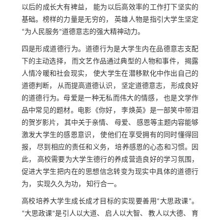
以后的成长大有裨益， 能为以后高效率的工作打下坚实的
基础。榜样的力量是无穷的， 英雄人物是指引大学生坚定
“为人民服务”道德意志的强大精神动力。
四是形成道德行为。道德行为是大学生内在品德意志支配
下的主动选择， 而文艺作品通过典型的人物和事件， 揭露
人情冷暖和社会现实， 使大学生在潜移默化中作出自己的
道德判断， 从而提高道德认识， 坚定道德意志， 形成良好
的道德行为。母爱是一种无私而伟大的情感， 也是文学作
品中常见的题材。电影《你好， 李焕英》是一部笑中带泪
的贺岁影片， 其中关于亲情、 母爱、 感恩等主题内容能够
激发大学生的感恩意识， 使他们在享受拥有的同时懂得回
报， 尽到相应的责任和义务， 培养感恩的心态和习惯。因
此， 高校需要为大学生德行的养成营造良好的学习氛围，
促进大学生把内在的思想信念转变为现实中具体的道德行
为， 实现久久为功， 知行合一。
高校培养大学生成长成才目标的实现要善用“大思政课”。
“大思政课”是引人以大道、 启人以大智、 教人以大德、 育