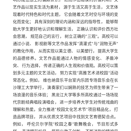
响形成思想上的偏颇认识， 进而作出错误的价值判断。文
艺作品以现实生活为素材， 源于生活又高于生活， 文艺体
现着时代特色和时代主题， 它会随着文艺时空与环境的变
化而变化； 具有深刻的理论内涵和深远的指导性， 能够帮
助大学生更好地认识和理解生活， 正确认识和评价西方社
会思潮， 规范自己的言行， 树立正确的“三观”。高校可以
通过小说、 影视剧等文艺作品发挥“滴灌式”与“润物无声”
的教化作用， 从而实现以美立德、 以美塑行， 提高大学生
的品德修养。文艺作品能通过人物的情感变化、 矛盾冲
突、 行为选择， 传递正确的人生观和价值观。高校可以策
划多元主题的文艺活动， 努力实现“高雅艺术进校园”活动
常态化。例如， 维也纳音乐平台室内乐团专场音乐会在长
沙理工大学举行， 演奏家们以娴熟的技艺为师生带来了一
场浪漫的音乐体验； 黑龙江大学等多所高校通过一场场现
代京剧经典唱段演唱会， 进一步培养大学生对传统戏曲的
理解和热爱。全力推进“校园文化艺术节”项目精品化， 打
造品牌项目， 并从优质文艺项目中找到文艺育德契合点。
例如， 呼伦贝尔学院“校园之春”歌舞晚会， 节目形式多