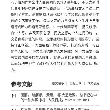
心价值观作为全体人民共同的思想道德基础， 不仅为新时
代青年的道德建设提供实践路径， 也为高校文艺育德工作
指明了方向。高校需持续深化以社会主义核心价值观为主
题的文艺育德工作， 借助文艺的力量引导大学生增强自身
道德判断力和道德荣誉感， 进一步筑国家德、 扬民族德、
育个人德， 实现国家之德、 民族之德与个人之德的统一。
文艺育德价值的实现， 应根据现实情形强化问题意识， 坚
持守正创新。一方面要强化师资力量， 打造高素质、 专业
化育人团队， 为文艺育德提供人才保障； 另一方面要不断
夯实课内课外的育人阵地， 促进两者的深度融合与联动，
从而为培养担当民族复兴大任的时代新人注入持久精神动
力。
参考文献
原文顺序
|
出版日期
|
本文引用
田丽， 赵婀娜， 黄超，
等
.大思政课， 总书记心中
[1]
的一件大事［N］.
人民日报
，2022-05-22（01）.