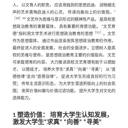
人、 以文育人的职责， 应该用独到的思想启迪、 润物细无
声的艺术熏陶启迪人的心灵， 传递向善向上的价值观。”
［
10
］46
文艺作为思维与意识形式的精神性产品， 是高校思
想政治教育的重要载体， 具有重要的育德功能。 “文艺育
［
11
］
德”指利用文学艺术进行思想政治教育的思想
。文艺
作为思想载体， 通过作品渲染发挥思想政治教育的作用，
最终促进人的全面发展， 社会的全面进步。立德树人是高
校的灵魂与使命， 是思想政治教育主要的价值指向， 文艺
可承载德育的内容， 大力推进高校文艺育德有助于以德励
才、 以德成才， 培养大学生“求真” “向善” “寻美”； 从“道
德他律”走向“道德自律”， 促进大学生形成良好的行为习
惯； 传导主流意识形态， 为大学生营造积极向上的社会氛
围； 发挥价值纠偏与价值过滤功能， 提升大学生对文化的
选择能力。
1 塑造价值： 培育大学生认知发展，
激发大学生“求真” “向善” “寻美”