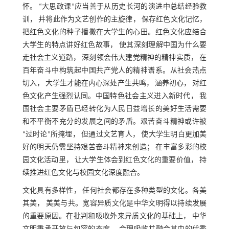
怀。 “大思政课”应当善于从历史长河的演进中总结经验教
训， 并将此作为文艺创作的主旋律， 保存红色文化记忆，
把红色文化的种子播撒在大学生的心田。红色文化应结合
大学生的特点讲好红色故事， 使其深刻理解中国为什么要
走社会主义道路， 深刻领会伟大建党精神的精神实质， 在
百年奋斗中构筑起中国共产党人的精神谱系。从社会热点
切入， 大学生才能在内心深处产生共鸣， 涵养初心， 对红
色文化产生强烈认同。中国特色社会主义进入新时代， 我
国社会主要矛盾已经转化为人民日益增长的美好生活需要
和不平衡不充分的发展之间的矛盾。艰苦奋斗精神或许被
“过时论”所掩埋， 但通过文艺育人， 使大学生明白更加美
好的明天仍需坚持艰苦奋斗精神来创造； 在丰富多彩的校
园文化活动里， 让大学生体会到红色文化的重要价值， 持
续推进红色文化与校园文化深度融合。
文化具有多样性， 任何社会都存在多种类型的文化。各美
其美， 美美与共。宽容异质文化是中华文明得以持续发展
的重要原因。在批判和吸收外来异质文化的基础上， 中华