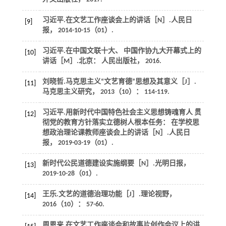
习近平.在文艺工作座谈会上的讲话［N］.
人民日
[9]
报
， 2014-10-15（01）.
习近平.
在中国文联十大、 中国作协九大开幕式上的
[10]
讲话
［M］.北京： 人民出版社，
2016
.
刘晓哲.马克思主义“文艺育德”思想及其意义［J］.
[11]
马克思主义研究
，
2013
（10）： 114-119.
习近平.用新时代中国特色社会主义思想铸魂育人 贯
[12]
彻党的教育方针落实立德树人根本任务： 在学校思
想政治理论课教师座谈会上的讲话［N］.
人民日
报
， 2019-03-19（01）.
新时代公民道德建设实施纲要［N］.
光明日报
，
[13]
2019-10-28（01）.
王乐.文艺的道德治理功能［J］.
理论视野
，
[14]
2016
（10）： 57-60.
周恩来.在文艺工作座谈会和故事片创作会议上的讲