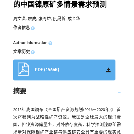
的中国镍原矿多情景需求预测
周文潇, 詹成, 张周益, 阮晟哲, 成金华
作者信息
+
Author information
+
文章历史
+
PDF (1566K)
摘要
2016年我国颁布《全国矿产资源规划(2016—2020年)》,首
次将镍列为战略性矿产资源。我国是全球最大的镍消费
国，但镍资源储量少，对外依存度高，科学预测镍原矿需
求量对保障镍矿产业链与供应链安全具有重要的现实意