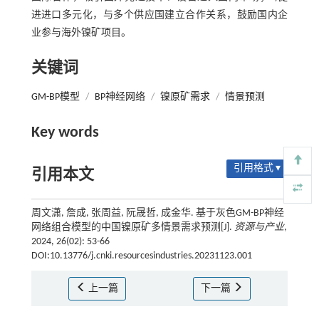
进进口多元化，与多个供应国建立合作关系，鼓励国内企
业参与海外镍矿项目。
关键词
GM-BP模型
/
BP神经网络
/
镍原矿需求
/
情景预测
Key words
引用格式 ▾
引用本文
周文潇, 詹成, 张周益, 阮晟哲, 成金华. 基于灰色GM-BP神经
网络组合模型的中国镍原矿多情景需求预测[J].
资源与产业
,
2024, 26(02): 53-66
DOI:10.13776/j.cnki.resourcesindustries.20231123.001
上一篇
下一篇