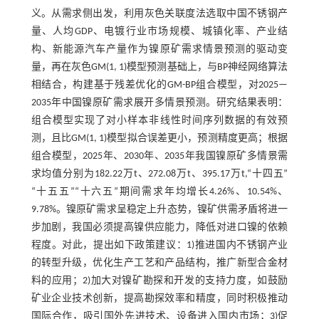
义。从需求侧出发，利用灰色关联度法选取中国不锈钢产
量、人均GDP、电镀行业市场规模、城镇化率、产业结
构、新能源汽车产量作为镍原矿需求情景预测的驱动变
量，再在灰色GM(1, 1)模型预测基础上，与BP神经网络算法
相结合，构建基于残差优化的GM-BP组合模型，对2025—
2035年中国镍原矿需求展开多情景预测。研究结果表明：
组合模型实现了对小样本非线性时间序列数据的有效预
测，且比GM(1, 1)模型拟合误差更小，预测精度更高；根据
组合模型，2025年、2030年、2035年我国镍原矿多情景需
求均值分别为182.22万t、272.08万t、395.17万t,“十四五”
“十五五”“十六五”期间需求年均增长4.26%、10.54%、
9.78%。镍原矿需求呈稳定上升态势，镍矿供需矛盾将进一
步加剧，我国必须提高镍供应能力，降低对进口镍的依赖
程度。对此，提出如下政策建议：1)推进国内不锈钢产业
的转型升级，优化生产工艺和产品结构，推广新型合金材
料的应用；2)加大对镍矿勘探和开发的支持力度，如鼓励
矿业企业技术创新，提高勘探效率和精度，同时积极推动
国际合作，吸引国外先进技术、设备进入国内市场；3)促