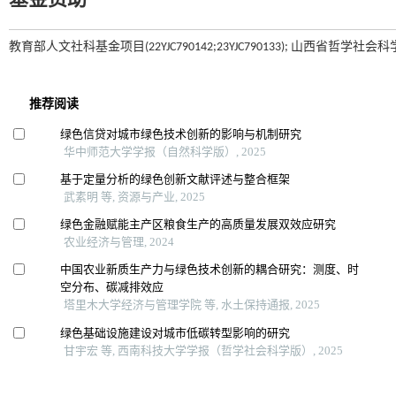
基金资助
教育部人文社科基金项目(22YJC790142;23YJC790133); 山西省哲学社会