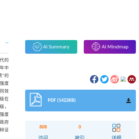
AI Summary
AI Mindmap
代的
1年中
质”的
强度
同效
级在
PDF (1422KB)
级，
强度
政府
808
0
辩证
访问
被引
详细