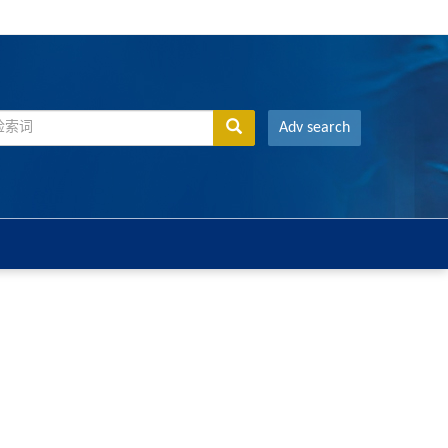
Adv search