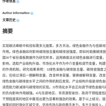
作者信息
+
Author information
+
文章历史
+
摘要
实现碳达峰碳中和目标需多元施策，多方共治，绿色金融作为与低碳经
作用。绿色金融如何影响碳排放总量和碳排放强度，即如何助推碳排放“量”
国30个省份面板数据作为研究样本，运用熵值法对绿色金融进行度量，
影响，选取产业结构升级、市场化水平作为中介变量和调节变量，构建
的作用机制。研究结果表明：1)绿色金融与碳排放总量、碳排放强度
应，在经过滞后一期解释变量、改变样本容量、替换被解释变量、改变
绿色金融与碳排放水平之间的作用机制后发现，产业结构升级是绿色金
进而助力碳减排与碳增效的实现。3)市场化水平会正向调节绿色金融
的负向影响作用越强。4)与东部地区、非资源型省份、政府干预程度
干预程度高的地区中展现出更为显著和强劲的效果。基于以上结论，提
施策的同时强化区域交流，坚持市场与政府两手发力，多方主体投入，