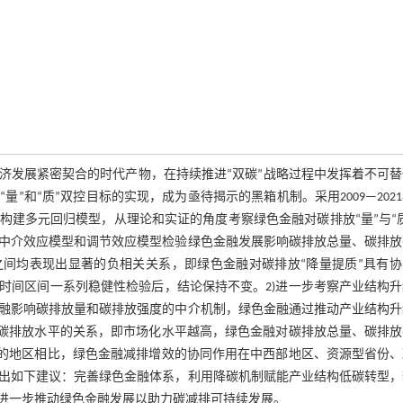
济发展紧密契合的时代产物，在持续推进“双碳”战略过程中发挥着不可替
和“质”双控目标的实现，成为亟待揭示的黑箱机制。采用2009—202
构建多元回归模型，从理论和实证的角度考察绿色金融对碳排放“量”与“
中介效应模型和调节效应模型检验绿色金融发展影响碳排放总量、碳排放
之间均表现出显著的负相关关系，即绿色金融对碳排放“降量提质”具有协
时间区间一系列稳健性检验后，结论保持不变。2)进一步考察产业结构升
融影响碳排放量和碳排放强度的中介机制，绿色金融通过推动产业结构升
与碳排放水平的关系，即市场化水平越高，绿色金融对碳排放总量、碳排放
低的地区相比，绿色金融减排增效的协同作用在中西部地区、资源型省份、
出如下建议：完善绿色金融体系，利用降碳机制赋能产业结构低碳转型，
进一步推动绿色金融发展以助力碳减排可持续发展。